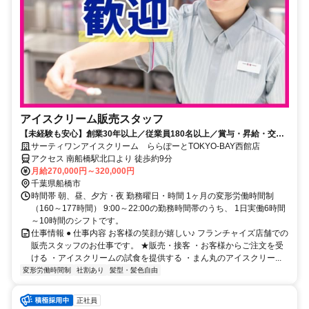
アイスクリーム販売スタッフ
【未経験も安心】創業30年以上／従業員180名以上／賞与・昇給・交通
費全額…福利厚生充実
サーティワンアイスクリーム ららぽーとTOKYO-BAY西館店
アクセス 南船橋駅北口より 徒歩約9分
月給270,000円～320,000円
千葉県船橋市
時間帯 朝、昼、夕方・夜 勤務曜日・時間 1ヶ月の変形労働時間制
（160～177時間） 9:00～22:00の勤務時間帯のうち、 1日実働6時間
～10時間のシフトです。
仕事情報 ● 仕事内容 お客様の笑顔が嬉しい♪ フランチャイズ店舗での
販売スタッフのお仕事です。 ★販売・接客 ・お客様からご注文を受
ける ・アイスクリームの試食を提供する ・まん丸のアイスクリー...
変形労働時間制
社割あり
髪型・髪色自由
正社員