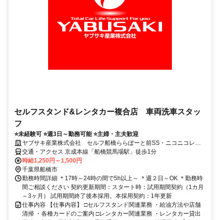
セルフスタンド&レンタカー複合店 車両洗車スタッ
フ
⭐未経験可 ⭐週3日～勤務可能 ⭐主婦・主夫歓迎
ヤブサキ産業株式会社 セルフ船橋ららぽーと前SS・ニコニコレン
タカー船橋競馬場駅前店
交通・アクセス 京成本線「船橋競馬場駅」徒歩1分
時給1,250円～1,500円
千葉県船橋市
勤務時間詳細 ＊17時～24時の間で5h以上～ ＊週２日～OK ＊勤務時
間ご相談ください 契約更新期間：スタート時：試用期間契約（1カ月
～3ヶ月） 試用期間終了後本採用。本採用契約：1年更新
仕事内容 【仕事内容】 □セルフスタンド関連業務 ・給油方法や店舗
清掃 ・各種カードのご案内 □レンタカー関連業務 ・レンタカー貸出