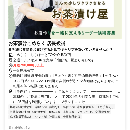
お茶漬けこめらく 店長候補
食を通じ笑顔をお届けするお店でキャリアを築いていきませんか？
こめらく ららぽーとTOKYO-BAY店
交通・アクセス JR京葉線「南船橋」駅より徒歩5分
月給290,000円以上
千葉県船橋市
勤務時間詳細 実働時間：1日あたり8時間 平均勤務日数：1ヶ月あた
り22日 ⏰9:00～22:00の間で 実働8時間 ＊深夜勤務はありません ＊
転居を伴う転勤はありません
仕事内容 ┏ ──────── ┓ こめらくについて ┗ ──────── ┛ 日
本初の「お茶漬け専門店」として 2001年の創業以来、首都圏を中心
に 25店舗を展開しています。 ブランドコンセ...
業界未経験者歓迎
学歴不問
転勤なし
経験不問
未経験者歓迎
住宅手当あり
交通費全額支給
経験者歓迎
研修あり
賞与あり
ブランクOK
交通費支給
資格取得手当あり
シフト制
社割あり
食事補助あり
同じ企業の求人