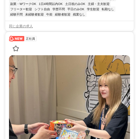
副業・WワークOK
1日4時間以内OK
土日祝のみOK
主婦・主夫歓迎
フリーター歓迎
シフト自由
学歴不問
平日のみOK
学生歓迎
転勤なし
経験不問
未経験者歓迎
午前
経験者歓迎
残業なし
同じ企業の求人
正社員