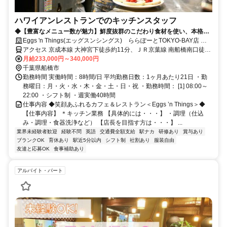
ハワイアンレストランでのキッチンスタッフ
◆【豊富なメニュー数が魅力】鮮度抜群のこだわり食材を使い、本格ハ
ワイ料理～洋食全般の腕を磨けます◆
Eggs 'n Things(エッグスンシングス) ららぽーとTOKYO-BAY店 社
員募集
アクセス 京成本線 大神宮下徒歩約11分、ＪＲ京葉線 南船橋南口徒歩
約14分、ＪＲ武蔵野線 南船橋南口徒歩約14分 南船橋駅徒歩12分
月給233,000円～340,000円
千葉県船橋市
勤務時間 実働時間：8時間/日 平均勤務日数：1ヶ月あたり21日 ・勤
務曜日：月・火・水・木・金・土・日・祝 ・勤務時間： [1] 08:00～
22:00 ・シフト制 ・週実働40時間
仕事内容 ◆笑顔あふれるカフェ＆レストラン＜Eggs ’n Things＞◆
【仕事内容】 ＊キッチン業務 【具体的には・・・】 ・調理（仕込
み・調理・食器洗浄など） 【店長を目指す方は・・・】 ...
業界未経験者歓迎
経験不問
英語
交通費全額支給
駅ナカ
研修あり
賞与あり
ブランクOK
育休あり
駅近5分以内
シフト制
社割あり
服装自由
友達と応募OK
食事補助あり
アルバイト・パート