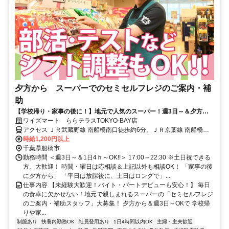
夕方から スーパーでのセミセルフレジのご案内・補
助
【学校帰り・家事の後に！】地元で人気のスーパー！週3日～＆夕方か
らの短時間！従業員割引あり
ワイズマート ららテラスTOKYO-BAY店
アクセス ＪＲ武蔵野線 南船橋南口徒歩約6分、ＪＲ京葉線 南船橋南
口徒歩約6分、京成本線 船橋競馬場南口徒歩約20分 JR京葉線「南船
時給1,200円以上
橋駅」直結！
千葉県船橋市
勤務時間 ＜週3日～＆1日4ｈ～OK!!＞ 17:00～22:30 ※土日祝できる
方、大歓迎！ 時間・曜日は応相談＆上記以外も相談OK！ 「家事の後
に夕方から」 「平日は放課後に、土日はロングで」...
仕事内容 【未経験大歓迎！バイト・パートデビューも安心！】 毎日
の食卓に欠かせない！地元で親しまれるスーパーの「セミセルフレジ
のご案内・補助スタッフ」大募集！ 夕方から＆週3日～OKで 学校帰
りや家...
制服あり
扶養内勤務OK
社員登用あり
1日4時間以内OK
主婦・主夫歓迎