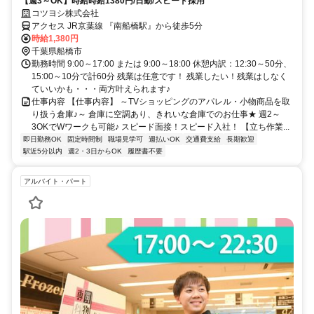
【週3～OK】時給時給1380円/日勤/スピード採用
コツヨシ株式会社
アクセス JR京葉線 『南船橋駅』から徒歩5分
時給1,380円
千葉県船橋市
勤務時間 9:00～17:00 または 9:00～18:00 休憩内訳：12:30～50分、
15:00～10分で計60分 残業は任意です！ 残業したい！残業はしなく
ていいかも・・・両方叶えられます♪
仕事内容 【仕事内容】 ～TVショッピングのアパレル・小物商品を取
り扱う倉庫♪～ 倉庫に空調あり、きれいな倉庫でのお仕事★ 週2～
3OKでWワークも可能♪ スピード面接！スピード入社！ 【立ち作業...
即日勤務OK
固定時間制
職場見学可
週払いOK
交通費支給
長期歓迎
駅近5分以内
週2・3日からOK
履歴書不要
アルバイト・パート