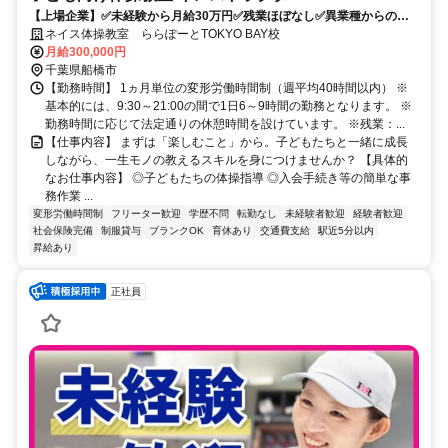
【上場企業】✅未経験から月給30万円✅残業ほぼなし✅異業種からの転
職多数✅子供の未来をつくる仕事
ネイス体操教室 ららぽーとTOKYO BAY校
月給300,000円
千葉県船橋市
【勤務時間】 1ヵ月単位の変形労働時間制（週平均40時間以内） ※
基本的には、9:30～21:00の間で1日6～9時間の勤務となります。 ※
勤務時間に応じて法定通りの休憩時間を設けています。 ※残業：...
【仕事内容】 まずは「楽しむこと」から。子どもたちと一緒に成長
しながら、一生モノの教えるスキルを身につけませんか？ 【具体的
なお仕事内容】 ◎子どもたちの体操指導 ◎入会手続き等の簡単な事
務作業 ...
変形労働時間制
フリーター歓迎
学歴不問
転勤なし
未経験者歓迎
経験者歓迎
社会保険完備
制服貸与
ブランクOK
育休あり
交通費支給
駅近5分以内
昇給あり
正社員