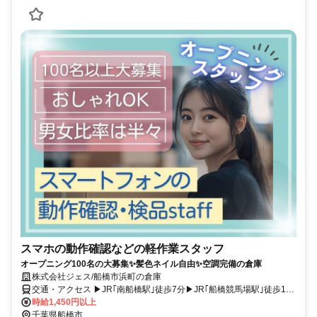
スマホの動作確認などの軽作業スタッフ
オープニング100名の大募集✨髪色ネイル自由✨空調完備の倉庫
株式会社ジェス/船橋市浜町の倉庫
交通・アクセス ▶JR｢南船橋駅｣徒歩7分▶JR｢船橋競馬場駅｣徒歩18
分▶バイク･自転車通勤OK▶交通費支給
時給1,450円以上
千葉県船橋市