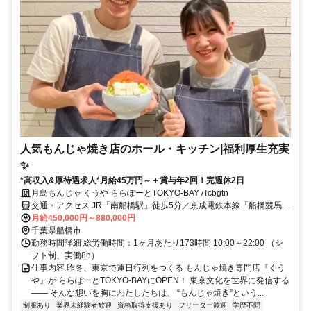
人気もんじゃ焼き店のホール・キッチン|福利厚生充実
✨
*高収入&厚待遇求人*月給45万円～＋賞与年2回！完週休2日
月島もんじゃ くうや ららぽーとTOKYO-BAY /Tcbgtn
交通・アクセス JR「南船橋駅」徒歩5分／京成電鉄本線「船橋競馬場
駅」徒歩10分
月給450,000円～880,000円
千葉県船橋市
勤務時間詳細 総労働時間：1ヶ月あたり173時間 10:00～22:00 （シ
フト制、実働8h）
仕事内容 昨冬、東京で連日行列をつくる もんじゃ焼き専門店『くう
や』が ららぽーとTOKYO-BAYにOPEN！ 東京文化を世界に発信する
―― そんな想いを胸にわたしたちは、 “もんじゃ焼き”という...
制服あり
業界未経験者歓迎
資格取得支援あり
フリーター歓迎
学歴不問