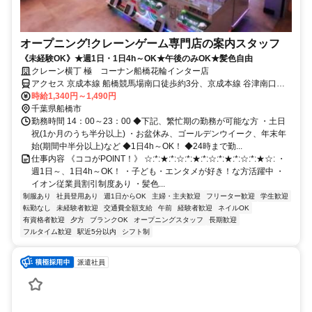
オープニング!クレーンゲーム専門店の案内スタッフ
《未経験OK》★週1日・1日4h～OK★午後のみOK★髪色自由
クレーン横丁 極 コーナン船橋花輪インター店
アクセス 京成本線 船橋競馬場南口徒歩約3分、京成本線 谷津南口徒
歩約10分、京成本線 大神宮下徒歩約12分
時給1,340円～1,490円
千葉県船橋市
勤務時間 14：00～23：00 ◆下記、繁忙期の勤務が可能な方 ・土日
祝(1か月のうち半分以上) ・お盆休み、ゴールデンウイーク、年末年
始(期間中半分以上)など ◆1日4h～OK！ ◆24時まで勤...
仕事内容 《ココがPOINT！》 ☆:*:★:*:☆:*:★:*:☆:*:★:*:☆:*:★☆: ・
週1日～、1日4h～OK！ ・子ども・エンタメが好き！な方活躍中 ・
イオン従業員割引制度あり ・髪色...
制服あり
社員登用あり
週1日からOK
主婦・主夫歓迎
フリーター歓迎
学生歓迎
転勤なし
未経験者歓迎
交通費全額支給
午前
経験者歓迎
ネイルOK
有資格者歓迎
夕方
ブランクOK
オープニングスタッフ
長期歓迎
フルタイム歓迎
駅近5分以内
シフト制
派遣社員