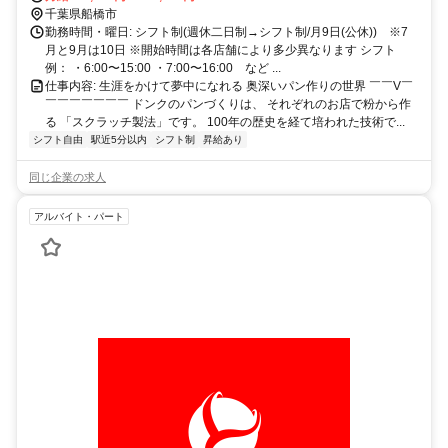
の可能性もございます。 ●初期配属について 最初の配属店舗について
千葉県船橋市
は、 入社前に希望勤務地をお伺いの上、可能な限り考慮いたします
勤務時間・曜日: シフト制(週休二日制→シフト制/月9日(公休)) ※7
が、 ご希望や各店の欠員状況を総合的に勘案し、最終決定させてい
月と9月は10日 ※開始時間は各店舗により多少異なります シフト
ただきます。 ●店舗異動について 一般社員の間は2～3年に一度の間
例： ・6:00〜15:00 ・7:00〜16:00 など ...
隔で、 近隣への店舗異動の可能性がございます。 ただし、その際は
仕事内容: 生涯をかけて夢中になれる 奥深いパン作りの世界 ￣￣V￣
ご本人のご事情・希望を確認しながら、 最終的に異動先の決定をさ
￣￣￣￣￣￣￣ ドンクのパンづくりは、 それぞれのお店で粉から作
せていただいています。 ●勤務先へのアクセス 各店舗最寄駅から徒歩
る 「スクラッチ製法」です。 100年の歴史を経て培われた技術で...
圏内の立地がほとんどです。 ※一部郊外の店舗もあります。 ※詳し
シフト自由
駅近5分以内
シフト制
昇給あり
くはお気軽にお問合せください。
同じ企業の求人
アルバイト・パート