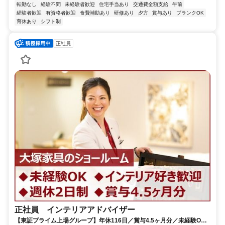
転勤なし
経験不問
未経験者歓迎
住宅手当あり
交通費全額支給
午前
経験者歓迎
有資格者歓迎
食費補助あり
研修あり
夕方
賞与あり
ブランクOK
育休あり
シフト制
正社員
正社員 インテリアアドバイザー
【東証プライム上場グループ】年休116日／賞与4.5ヶ月分／未経験OK