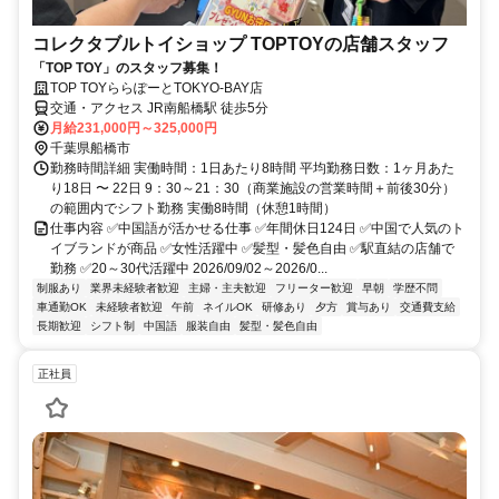
コレクタブルトイショップ TOPTOYの店舗スタッフ
「TOP TOY」のスタッフ募集！
TOP TOYららぽーとTOKYO-BAY店
交通・アクセス JR南船橋駅 徒歩5分
月給231,000円～325,000円
千葉県船橋市
勤務時間詳細 実働時間：1日あたり8時間 平均勤務日数：1ヶ月あた
り18日 〜 22日 9：30～21：30（商業施設の営業時間＋前後30分）
の範囲内でシフト勤務 実働8時間（休憩1時間）
仕事内容 ✅中国語が活かせる仕事 ✅年間休日124日 ✅中国で人気のト
イブランドが商品 ✅女性活躍中 ✅髪型・髪色自由 ✅駅直結の店舗で
勤務 ✅20～30代活躍中 2026/09/02～2026/0...
制服あり
業界未経験者歓迎
主婦・主夫歓迎
フリーター歓迎
早朝
学歴不問
車通勤OK
未経験者歓迎
午前
ネイルOK
研修あり
夕方
賞与あり
交通費支給
長期歓迎
シフト制
中国語
服装自由
髪型・髪色自由
正社員