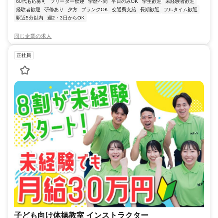
60代も応募可
フリーター歓迎
学歴不問
平日のみOK
学生歓迎
未経験者歓迎
経験者歓迎
研修あり
夕方
ブランクOK
交通費支給
長期歓迎
フルタイム歓迎
駅近5分以内
週2・3日からOK
同じ企業の求人
正社員
子ども向け体操教室 インストラクター