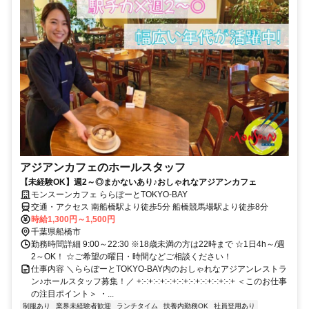
アジアンカフェのホールスタッフ
【未経験OK】週2～◎まかないあり♪おしゃれなアジアンカフェ
モンスーンカフェ ららぽーとTOKYO-BAY
交通・アクセス 南船橋駅より徒歩5分 船橋競馬場駅より徒歩8分
時給1,300円～1,500円
千葉県船橋市
勤務時間詳細 9:00～22:30 ※18歳未満の方は22時まで ☆1日4h～/週
2～OK！ ☆ご希望の曜日・時間などご相談ください！
仕事内容 ＼ららぽーとTOKYO-BAY内のおしゃれなアジアンレストラ
ン♪ホールスタッフ募集！／ +:-:+:-:+:-:+:-:+:-:+:-:+:-:+:-:+ ＜このお仕事
の注目ポイント＞ ・...
制服あり
業界未経験者歓迎
ランチタイム
扶養内勤務OK
社員登用あり