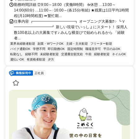
勤務時間詳細 ⏰9:00～18:00（実働8時間） ☕休憩 …13:00～
14:00(60分) …11:00～･16:00～(各15分/有給) ★残業は1日平均1時間
程(月10時間程度) ⏩繁忙期...
仕事内容 ┏━━━━━━━━━━━┓ オープニング大募集❗✨ ┗Ｖ
━━━━━━━━━━┛ 新しい現場でいっしょにスタート！ 採用人
数100名以上の大募集です♪ みんな横並びで始められるから 「経験
者...
業界未経験者歓迎
副業・WワークOK
主婦・主夫歓迎
フリーター歓迎
バイク通勤OK
学歴不問
即日勤務OK
固定時間制
職場見学可
平日のみOK
転勤なし
経験不問
未経験者歓迎
交通費全額支給
午前
経験者歓迎
ネイルOK
週払いOK
有資格者歓迎
夕方
正社員