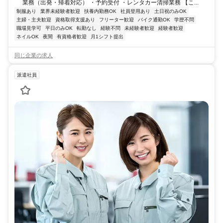
業務（出発・帰着対応） ・予約受付 ・レンタカー清掃業務 【こ...
制服あり
業界未経験者歓迎
扶養内勤務OK
社員登用あり
土日祝のみOK
主婦・主夫歓迎
資格取得支援あり
フリーター歓迎
バイク通勤OK
学歴不問
職場見学可
平日のみOK
転勤なし
経験不問
未経験者歓迎
経験者歓迎
ネイルOK
夜間
有資格者歓迎
月1シフト提出
同じ企業の求人
派遣社員