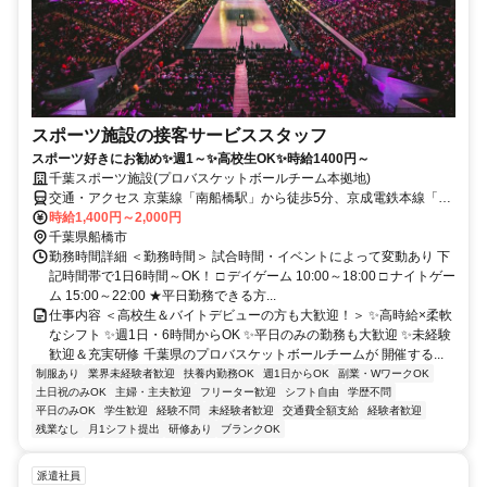
スポーツ施設の接客サービススタッフ
スポーツ好きにお勧め✨週1～✨高校生OK✨時給1400円～
千葉スポーツ施設(プロバスケットボールチーム本拠地)
交通・アクセス 京葉線「南船橋駅」から徒歩5分、京成電鉄本線「大
神宮下駅」から徒歩17分、京成電鉄本線「船橋競馬場駅」から徒歩
時給1,400円～2,000円
18分
千葉県船橋市
勤務時間詳細 ＜勤務時間＞ 試合時間・イベントによって変動あり 下
記時間帯で1日6時間～OK！ □ デイゲーム 10:00～18:00 □ ナイトゲー
ム 15:00～22:00 ★平日勤務できる方...
仕事内容 ＜高校生＆バイトデビューの方も大歓迎！＞ ✨高時給×柔軟
なシフト ✨週1日・6時間からOK ✨平日のみの勤務も大歓迎 ✨未経験
歓迎＆充実研修 千葉県のプロバスケットボールチームが 開催する...
制服あり
業界未経験者歓迎
扶養内勤務OK
週1日からOK
副業・WワークOK
土日祝のみOK
主婦・主夫歓迎
フリーター歓迎
シフト自由
学歴不問
平日のみOK
学生歓迎
経験不問
未経験者歓迎
交通費全額支給
経験者歓迎
残業なし
月1シフト提出
研修あり
ブランクOK
派遣社員