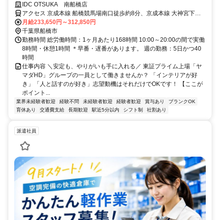
/20代～40代が中心に活躍中です！
IDC OTSUKA 南船橋店
アクセス 京成本線 船橋競馬場南口徒歩約8分、京成本線 大神宮下徒
歩約10分、ＪＲ京葉線 南船橋北口徒歩約11分 京成本線「船橋競馬場
月給233,650円～312,850円
駅」より徒歩5～8分
千葉県船橋市
勤務時間 総労働時間：1ヶ月あたり168時間 10:00～20:00の間で実働
8時間・休憩1時間 ＊早番・遅番があります。 週の勤務：5日かつ40
時間
仕事内容 ＼安定も、やりがいも手に入れる／ 東証プライム上場「ヤ
マダHD」グループの一員として働きませんか？ 「インテリアが好
き」「人と話すのが好き」志望動機はそれだけでOKです！ 【ここが
ポイント...
業界未経験者歓迎
経験不問
未経験者歓迎
経験者歓迎
賞与あり
ブランクOK
育休あり
交通費支給
長期歓迎
駅近5分以内
シフト制
社割あり
派遣社員