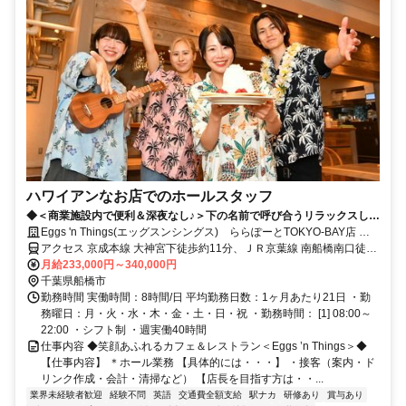
ハワイアンなお店でのホールスタッフ
◆＜商業施設内で便利＆深夜なし♪＞下の名前で呼び合うリラックスした
社風で、自分らしさを発揮◎アイデアを活かせる機会もたくさん♪◆
Eggs 'n Things(エッグスンシングス) ららぽーとTOKYO-BAY店 社
員募集
アクセス 京成本線 大神宮下徒歩約11分、ＪＲ京葉線 南船橋南口徒歩
約14分、ＪＲ武蔵野線 南船橋南口徒歩約14分 南船橋駅徒歩12分
月給233,000円～340,000円
千葉県船橋市
勤務時間 実働時間：8時間/日 平均勤務日数：1ヶ月あたり21日 ・勤
務曜日：月・火・水・木・金・土・日・祝 ・勤務時間： [1] 08:00～
22:00 ・シフト制 ・週実働40時間
仕事内容 ◆笑顔あふれるカフェ＆レストラン＜Eggs ’n Things＞◆
【仕事内容】 ＊ホール業務 【具体的には・・・】 ・接客（案内・ド
リンク作成・会計・清掃など） 【店長を目指す方は・・...
業界未経験者歓迎
経験不問
英語
交通費全額支給
駅ナカ
研修あり
賞与あり