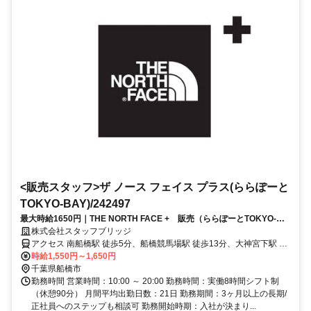
<販売スタッフ>ザ ノース フェイス プラス(ららぽーと
TOKYO-BAY)/242497
最大時給1650円｜THE NORTH FACE + 販売（ららぽーとTOKYO-
BAY）前払いOK
株式会社スタッフブリッジ
アクセス 南船橋駅 徒歩5分、船橋競馬場駅 徒歩13分、大神宮下駅 徒
歩17分
時給1,550円～1,650円
千葉県船橋市
勤務時間 営業時間：10:00 ～ 20:00 勤務時間：実働8時間シフト制
（休憩90分） 月間平均出勤日数：21日 勤務期間：3ヶ月以上の長期/
正社員へのステップも相談可 勤務開始時期：入社が決まり...