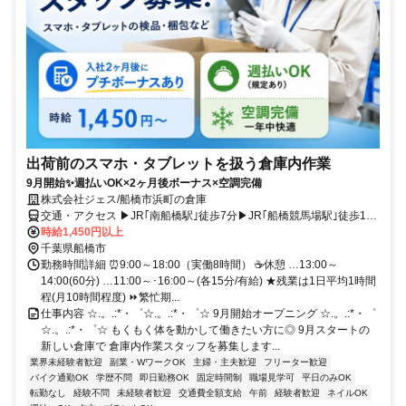
出荷前のスマホ・タブレットを扱う倉庫内作業
9月開始✨週払いOK×2ヶ月後ボーナス×空調完備
株式会社ジェス/船橋市浜町の倉庫
交通・アクセス ▶JR｢南船橋駅｣徒歩7分▶JR｢船橋競馬場駅｣徒歩18
分▶バイク･自転車通勤OK▶交通費支給
時給1,450円以上
千葉県船橋市
勤務時間詳細 ⏰9:00～18:00（実働8時間） ☕休憩 …13:00～
14:00(60分) …11:00～･16:00～(各15分/有給) ★残業は1日平均1時間
程(月10時間程度) ⏩繁忙期...
仕事内容 ☆.。.:*・゜☆.。.:*・゜☆ 9月開始オープニング ☆.。.:*・゜
☆.。.:*・゜☆ もくもく体を動かして働きたい方に◎ 9月スタートの
新しい倉庫で 倉庫内作業スタッフを募集します...
業界未経験者歓迎
副業・WワークOK
主婦・主夫歓迎
フリーター歓迎
バイク通勤OK
学歴不問
即日勤務OK
固定時間制
職場見学可
平日のみOK
転勤なし
経験不問
未経験者歓迎
交通費全額支給
午前
経験者歓迎
ネイルOK