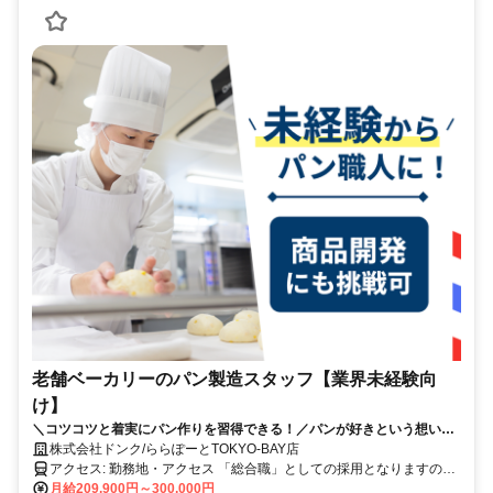
老舗ベーカリーのパン製造スタッフ【業界未経験向
け】
＼コツコツと着実にパン作りを習得できる！／パンが好きという想いを
仕事に。
株式会社ドンク/ららぽーとTOKYO-BAY店
アクセス: 勤務地・アクセス 「総合職」としての採用となりますの
で、 将来的にはキャリア形成のための職種変更や、 転居を伴う異動
月給209,900円～300,000円