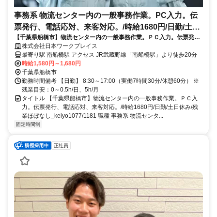
事務系 物流センター内の一般事務作業。PC入力。伝
票発行、電話応対、来客対応。/時給1680円/日勤/土日
【千葉県船橋市】物流センター内の一般事務作業。ＰＣ入力。伝票発
休み/残業ほぼなし
行、電話応対、来客対応。/時給1680円/日勤/土日休み/残業ほぼなし
株式会社日本ワークプレイス
_keiyo1077/1181
最寄り駅 南船橋駅 アクセス JR武蔵野線「南船橋駅」より徒歩20分
時給1,580円～1,680円
千葉県船橋市
勤務時間備考 【日勤】 8:30～17:00（実働7時間30分/休憩60分） ※
残業目安：0～0.5h/日、5h/月
タイトル 【千葉県船橋市】物流センター内の一般事務作業。ＰＣ入
力。伝票発行、電話応対、来客対応。/時給1680円/日勤/土日休み/残
業ほぼなし_keiyo1077/1181 職種 事務系 物流センタ...
固定時間制
正社員