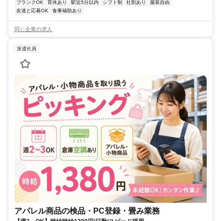
ブランクOK
育休あり
駅近5分以内
シフト制
社割あり
服装自由
友達と応募OK
食事補助あり
同じ企業の求人
派遣社員
アパレル商品の検品・PC登録・畳み業務