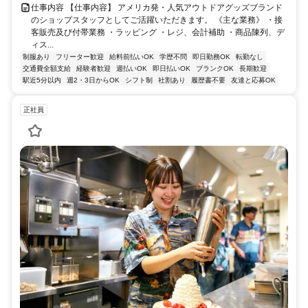
仕事内容 【仕事内容】 アメリカ発・人気アウトドアグッズブランド
のショップスタッフとしてご活躍いただきます。 《主な業務》 ・接
客販売及び付帯業務 ・ラッピング ・レジ、会計補助 ・商品陳列、デ
ィス...
制服あり
フリーター歓迎
給料前払いOK
学歴不問
即日勤務OK
転勤なし
交通費全額支給
経験者歓迎
週払いOK
即日払いOK
ブランクOK
長期歓迎
駅近5分以内
週2・3日からOK
シフト制
社割あり
履歴書不要
友達と応募OK
正社員