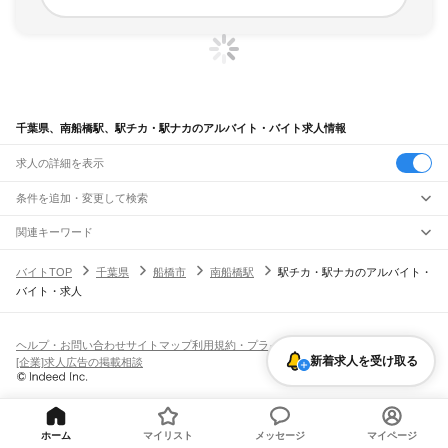
千葉県、南船橋駅、駅チカ・駅ナカのアルバイト・バイト求人情報
求人の詳細を表示
条件を追加・変更して検索
市区町村を追加・変更
関連キーワード
完全在宅ワーク 全国
シール貼り 在宅
現在地周辺
ガチャガチャ
犬カフェ
千葉県
駅を追加・変更
バイトTOP
千葉県
船橋市
南船橋駅
駅チカ・駅ナカのアルバイト・
千葉県
すべて
バイト・求人
千葉市
すべて
職種を追加・変更
JR武蔵野線
中央区
花見川区
稲毛区
若葉区
緑区
美浜区
南流山駅
新松戸駅
新八柱駅
東松戸駅
市川大野駅
船橋法典駅
西船橋駅
飲食・フードサービス
銚子市
市川市
船橋市
館山市
木更津市
松戸市
野田市
茂原市
成田市
佐倉市
東金市
特徴を追加・変更
飲食・フードサービス
すべて
ヘルプ・お問い合わせ
サイトマップ
利用規約・プライバシーポリシー
JR中央・総武線
旭市
習志野市
柏市
勝浦市
市原市
流山市
八千代市
我孫子市
鴨川市
鎌ケ谷市
ホールスタッフ
キッチンスタッフ
皿洗い・洗い場
精肉・鮮魚加工
給食調理
人気
新着求人を受け取る
[企業]求人広告の掲載相談
市川駅
本八幡駅
下総中山駅
西船橋駅
船橋駅
東船橋駅
津田沼駅
幕張本郷駅
幕張駅
君津市
富津市
浦安市
四街道市
袖ケ浦市
八街市
印西市
白井市
富里市
南房総市
雇用形態を追加・変更
パン屋（ベーカリー）
フードカウンター販売員
バー（BAR）・バーテンダー
日払いOK
高校生歓迎
学生歓迎
深夜の仕事
髪型・髪色自由
ひげOK
ネイルOK
新検見川駅
稲毛駅
西千葉駅
千葉駅
匝瑳市
香取市
山武市
いすみ市
大網白里市
印旛郡
香取郡
山武郡
長生郡
夷隅郡
飲食店補助（開店・閉店準備）
飲食店（店長・マネージャー）
ピアスOK
アルバイト・パート
履歴書不要
オープニングスタッフ
留学生・外国人活躍中
安房郡
都道府県を変更
営業・販売
JR総武本線
勤務期間
正社員
市川駅
船橋駅
津田沼駅
稲毛駅
千葉駅
東千葉駅
都賀駅
四街道駅
物井駅
佐倉駅
営業・販売
すべて
短期
契約社員
単発・1日OK
長期
期間限定（春夏冬休み等）
ホーム
マイリスト
メッセージ
マイページ
南酒々井駅
榎戸駅
八街駅
日向駅
成東駅
松尾駅
横芝駅
飯倉駅
八日市場駅
干潟駅
旭駅
営業
テレフォンアポインター（テレアポ）
ルートセールス
コンビニ
シフト
派遣社員