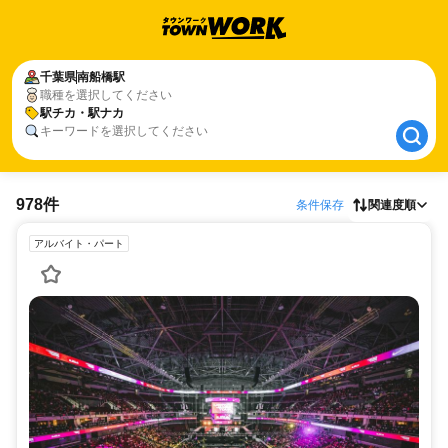
千葉県
千葉県
南船橋駅
南船橋駅
職種を選択してください
駅チカ・駅ナカ
駅チカ・駅ナカ
キーワードを選択してください
978件
条件保存
関連度順
アルバイト・パート