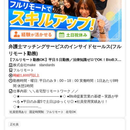
弁護士マッチングサービスのインサイドセールス(フル
リモート勤務)
【フルリモート勤務OK】平日５日勤務／法律知識ゼロでOK！BtoBスキ
ルが身につく営業職
株式会社make standards
フルリモート
時給1,600円以上
勤務時間・曜日: 平日のみ 9：00～18：00 実働時間：1日あたり8時
間 休憩1時間
仕事内容: ＼＼在宅型リモートワーク ／／
◇★───────────────★◇ ●BtoB提案営業の基礎～実践が学
べる ●平日のみ週5で土日はゆっくり◎ ●社員登用実績あり！
◇★───────...
社員登用あり
固定時間制
フルリモート
在宅OK
正社員