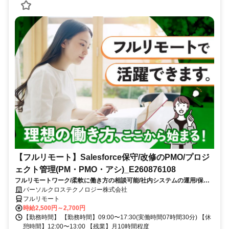
【フルリモート】Salesforce保守/改修のPMO/プロジ
ェクト管理(PM・PMO・アシ)_E260876108
フルリモートワーク/柔軟に働き方の相談可能/社内システムの運用/保守
で安定して働ける/残業少なめ（10時間以内）/9月スタート/大手SI企業勤
パーソルクロステクノロジー株式会社
務
フルリモート
時給2,500円～2,700円
【勤務時間】 【勤務時間】09:00〜17:30(実働時間07時間30分) 【休
憩時間】12:00〜13:00 【残業】月10時間程度