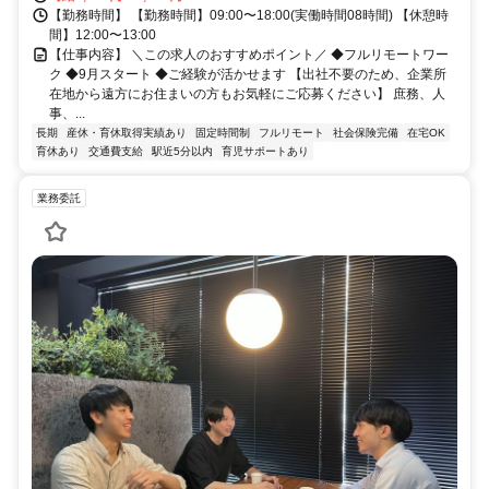
【勤務時間】 【勤務時間】09:00〜18:00(実働時間08時間) 【休憩時
間】12:00〜13:00
【仕事内容】 ＼この求人のおすすめポイント／ ◆フルリモートワー
ク ◆9月スタート ◆ご経験が活かせます 【出社不要のため、企業所
在地から遠方にお住まいの方もお気軽にご応募ください】 庶務、人
事、...
長期
産休・育休取得実績あり
固定時間制
フルリモート
社会保険完備
在宅OK
育休あり
交通費支給
駅近5分以内
育児サポートあり
業務委託