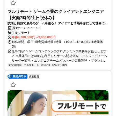
フルリモート ゲーム企業のクライアントエンジニア
【実働7時間/土日祝休み】
技術と情熱で最高のゲームを創る！ アイデアと情熱を形にして世界に送
り出そう！
(株)サーチフィールド
フルリモート
年俸4,300,000円～9,000,000円
勤務時間・曜日: 所定労働時間7時間 （10:00～18:00 ※内1時間休
憩）
仕事内容: ＼ゲームコンテンツのプログラミング業務をお任せします
／ ⏩具体的にはUnityを利用したゲーム開発全般 ・エンジニアチーム
リーダー業務 ・エンジニアチームメンバーの業務管理 ・プランナ...
固定時間制
フルリモート
在宅OK
駅近5分以内
派遣社員