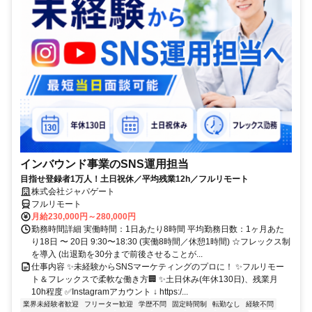
インバウンド事業のSNS運用担当
目指せ登録者1万人！土日祝休／平均残業12h／フルリモート
株式会社ジャパゲート
フルリモート
月給230,000円～280,000円
勤務時間詳細 実働時間：1日あたり8時間 平均勤務日数：1ヶ月あた
り18日 〜 20日 9:30〜18:30 (実働8時間／休憩1時間) ☆フレックス制
を導入 (出退勤を30分まで前後させることが...
仕事内容 ✨未経験からSNSマーケティングのプロに！ ✨フルリモー
ト＆フレックスで柔軟な働き方🏢 ✨土日休み(年休130日)、残業月
10h程度 ✅Instagramアカウント ↓ https:/...
業界未経験者歓迎
フリーター歓迎
学歴不問
固定時間制
転勤なし
経験不問