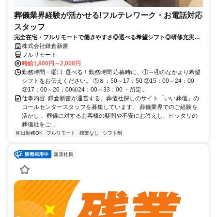
葬儀業界経験が活かせる!フルテレワーク・お電話対応
スタッフ
完全在宅・フルリモートで働きやすさ◎選べる希望シフト◎研修充実だ
から未経験でも安心！平日休みありの完全週休2日制で充実のワークラ
株式会社鎌倉新書
イフバランス！
フルリモート
時給1,800円～2,000円
勤務時間・曜日: 選べる！勤務時間 応募時に、①～④のなかより希望
シフトをお伝えください。 ①８：50～17：50 ②15：00～24：00
③17：00～26：00④24：00～33：00 ・所定...
仕事内容: 鎌倉新書が運営する、葬儀社探しのサイト「いい葬儀」の
コールセンタースタッフを募集しています。 葬儀業界でのご経験を
活かし 、葬儀に対するお客様の疑問や不安にお答えし、ピッタリの
葬儀社をご...
即日勤務OK
フルリモート
残業なし
シフト制
派遣社員