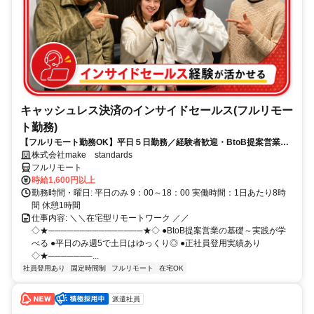
キャッシュレス決済のインサイドセールス(フルリモー
ト勤務)
【フルリモート勤務OK】平日５日勤務／経験者歓迎・BtoB提案営業で
スキルアップ
株式会社make standards
フルリモート
時給1,600円以上
勤務時間・曜日: 平日のみ 9：00～18：00 実働時間：1日あたり8時
間 休憩1時間
仕事内容: ＼＼在宅型リモートワーク ／／
◇★───────────────★◇ ●BtoB提案営業の基礎～実践が学
べる ●平日のみ週5で土日はゆっくり◎ ●正社員登用実績あり
◇★───────...
社員登用あり
固定時間制
フルリモート
在宅OK
派遣社員