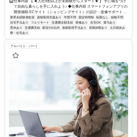
仕事内容 【 ★入社9割以上が未経験からスタート★ 】 手に職をつけ
て自由な暮らしを手に入れよう♪ ◆仕事内容 スマートフォンアプリの
開発補助 ECサイト（ショッピングサイト）の設計・改修サポート ...
業界未経験者歓迎
資格取得支援あり
学歴不問
固定時間制
転勤なし
経験不問
住宅手当あり
フルリモート
交通費全額支給
研修あり
在宅OK
賞与あり
育休あり
交通費支給
駅近5分以内
資格取得手当あり
長期休暇あり
土日祝休み
寮・社宅あり
アルバイト・パート