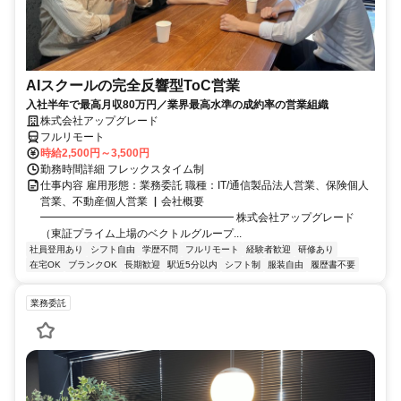
AIスクールの完全反響型ToC営業
入社半年で最高月収80万円／業界最高水準の成約率の営業組織
株式会社アップグレード
フルリモート
時給2,500円～3,500円
勤務時間詳細 フレックスタイム制
仕事内容 雇用形態：業務委託 職種：IT/通信製品法人営業、保険個人
営業、不動産個人営業 ▏会社概要
━━━━━━━━━━━━━━━━━━ 株式会社アップグレード
（東証プライム上場のベクトルグループ...
社員登用あり
シフト自由
学歴不問
フルリモート
経験者歓迎
研修あり
在宅OK
ブランクOK
長期歓迎
駅近5分以内
シフト制
服装自由
履歴書不要
業務委託