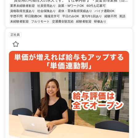
員登用の可能性大の求人です。 【 仕事内容 】 ・資金管理業務（日...
業界未経験者歓迎
社員登用あり
副業・WワークOK
60代も応募可
資格取得支援あり
社会保険あり
産休・育休取得実績あり
バイク通勤OK
学歴不問
即日勤務OK
職場見学可
平日のみOK
賞与年1回あり
経験不問
英語
未経験者歓迎
フルリモート
交通費全額支給
経験者歓迎
研修あり
正社員