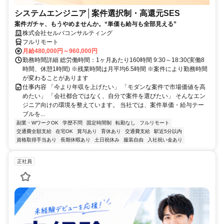
システムエンジニア│案件選択制・高還元SES
案件ガチャ、もうやめませんか。“単価も給与も全部見える”
株式会社セルバコンサルティング
フルリモート
月給480,000円～960,000円
勤務時間詳細 総労働時間：1ヶ月あたり160時間 9:30～18:30(実働8
時間、休憩1時間) ※残業時間は月平均6.5時間 ※案件により勤務時間
が変わることがあります
仕事内容 「今より年収を上げたい」 「モダンな案件で市場価値を高
めたい」 「会社都合ではなく、自分で案件を選びたい」 そんなエン
ジニア向けの環境を整えています。 当社では、案件単価・給与テー
ブルを...
副業・WワークOK
学歴不問
固定時間制
転勤なし
フルリモート
交通費全額支給
在宅OK
賞与あり
育休あり
交通費支給
駅近5分以内
資格取得手当あり
長期休暇あり
土日祝休み
服装自由
入社祝い金あり
正社員