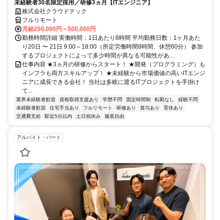
未経験者30名限定採用／研修3ヵ月【ITエンジニア】
株式会社クラウドテック
フルリモート
月給250,000円～500,000円
勤務時間詳細 実働時間：1日あたり8時間 平均勤務日数：1ヶ月あた
り20日 〜 21日 9:00～18:00（所定労働時間8時間、休憩60分） 参加
するプロジェクトによって多少時間が異なる可能性があ...
仕事内容 ★3ヵ月の研修からスタート！ ★開発（プログラミング）も
インフラも両方スキルアップ！ ★未経験から市場価値の高いITエンジ
ニアに成長できる会社！ 当社は多岐に渡るITプロジェクトを手掛け
て...
業界未経験者歓迎
資格取得支援あり
学歴不問
固定時間制
転勤なし
経験不問
未経験者歓迎
住宅手当あり
フルリモート
研修あり
賞与あり
育休あり
交通費支給
駅近5分以内
土日祝休み
服装自由
アルバイト・パート