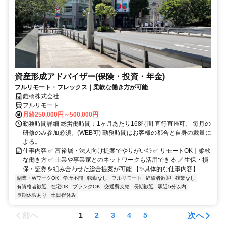
資産形成アドバイザー(保険・投資・年金)
フルリモート・フレックス｜柔軟な働き方が可能
鎧橋株式会社
フルリモート
月給250,000円～500,000円
勤務時間詳細 総労働時間：1ヶ月あたり168時間 直行直帰可。 毎月の
研修のみ参加必須。(WEB可) 勤務時間はお客様の都合と自身の裁量に
よる。
仕事内容 ✅ 富裕層・法人向け提案でやりがい◎ ✅ リモートOK｜柔軟
な働き方 ✅ 士業や事業家とのネットワークも活用できる ✅ 生保・損
保・証券を組み合わせた総合提案が可能 【✨具体的な仕事内容】...
副業・WワークOK
学歴不問
転勤なし
フルリモート
経験者歓迎
残業なし
有資格者歓迎
在宅OK
ブランクOK
交通費支給
長期歓迎
駅近5分以内
長期休暇あり
土日祝休み
前へ
次へ
1
2
3
4
5