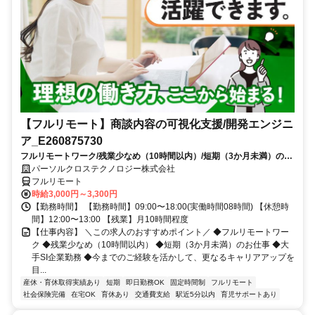
【フルリモート】商談内容の可視化支援/開発エンジニ
ア_E260875730
フルリモートワーク/残業少なめ（10時間以内）/短期（3か月未満）のお
仕事/大手SI企業勤務/今までのご経験を活かして、更なるキャリアアップ
パーソルクロステクノロジー株式会社
を目指せます
フルリモート
時給3,000円～3,300円
【勤務時間】 【勤務時間】09:00〜18:00(実働時間08時間) 【休憩時
間】12:00〜13:00 【残業】月10時間程度
【仕事内容】 ＼この求人のおすすめポイント／ ◆フルリモートワー
ク ◆残業少なめ（10時間以内） ◆短期（3か月未満）のお仕事 ◆大
手SI企業勤務 ◆今までのご経験を活かして、更なるキャリアアップを
目...
産休・育休取得実績あり
短期
即日勤務OK
固定時間制
フルリモート
社会保険完備
在宅OK
育休あり
交通費支給
駅近5分以内
育児サポートあり