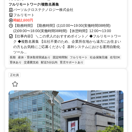
フルリモートワーク/複数名募集
パーソルクロステクノロジー株式会社
フルリモート
時給2,600円
【勤務時間】 【勤務時間】(1)10:00〜19:00(実働時間08時間)
(2)09:00〜18:00(実働時間08時間) 【休憩時間】12:00〜13:00
【仕事内容】 ＼この求人のおすすめポイント／ ◆フルリモートワー
ク ◆複数名募集 【出社不要のため、企業所在地から遠方にお住まい
の方もお気軽にご応募ください】 基幹システムにおける運用自動化
ツール...
長期
産休・育休取得実績あり
固定時間制
フルリモート
社会保険完備
在宅OK
育休あり
交通費支給
駅近5分以内
育児サポートあり
正社員