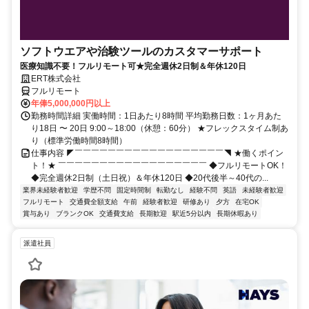
ソフトウエアや治験ツールのカスタマーサポート
医療知識不要！フルリモート可★完全週休2日制＆年休120日
ERT株式会社
フルリモート
年俸5,000,000円以上
勤務時間詳細 実働時間：1日あたり8時間 平均勤務日数：1ヶ月あた
り18日 〜 20日 9:00～18:00（休憩：60分） ★フレックスタイム制あ
り（標準労働時間8時間）
仕事内容 ◤￣￣￣￣￣￣￣￣￣￣￣￣￣￣￣￣￣￣◥ ★働くポイン
ト！★ ￣￣￣￣￣￣￣￣￣￣￣￣￣￣￣￣￣￣ ◆フルリモートOK！
◆完全週休2日制（土日祝）＆年休120日 ◆20代後半～40代の...
業界未経験者歓迎
学歴不問
固定時間制
転勤なし
経験不問
英語
未経験者歓迎
フルリモート
交通費全額支給
午前
経験者歓迎
研修あり
夕方
在宅OK
賞与あり
ブランクOK
交通費支給
長期歓迎
駅近5分以内
長期休暇あり
派遣社員