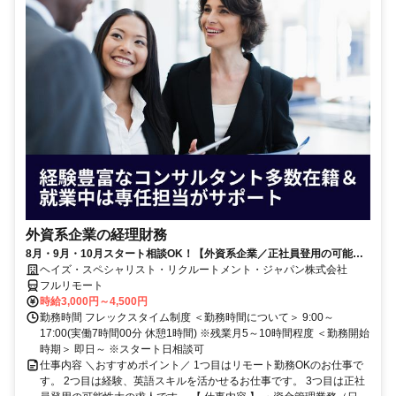
外資系企業の経理財務
8月・9月・10月スタート相談OK！【外資系企業／正社員登用の可能性
大／700万～800万／リモート勤務OK】経理財務
ヘイズ・スペシャリスト・リクルートメント・ジャパン株式会社
フルリモート
時給3,000円～4,500円
勤務時間 フレックスタイム制度 ＜勤務時間について＞ 9:00～
17:00(実働7時間00分 休憩1時間) ※残業月5～10時間程度 ＜勤務開始
時期＞ 即日～ ※スタート日相談可
仕事内容 ＼おすすめポイント／ 1つ目はリモート勤務OKのお仕事で
す。 2つ目は経験、英語スキルを活かせるお仕事です。 3つ目は正社