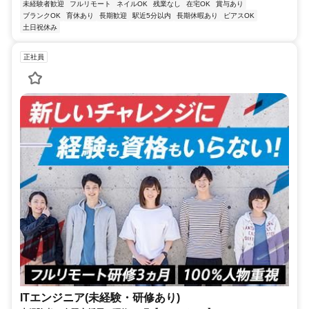
未経験者歓迎
フルリモート
ネイルOK
残業なし
在宅OK
賞与あり
ブランクOK
育休あり
長期歓迎
駅近5分以内
長期休暇あり
ピアスOK
土日祝休み
正社員
ITエンジニア(未経験・研修あり)