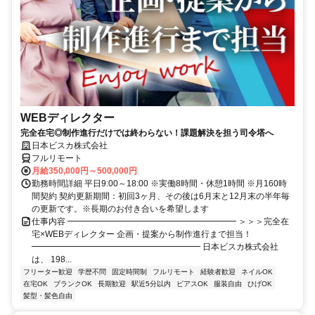
WEBディレクター
完全在宅◎制作進行だけでは終わらない！課題解決を担う司令塔へ
日本ビスカ株式会社
フルリモート
月給350,000円～500,000円
勤務時間詳細 平日9:00～18:00 ※実働8時間・休憩1時間 ※月160時
間契約 契約更新期間：初回3ヶ月、その後は6月末と12月末の半年毎
の更新です。※長期のお付き合いを希望します
仕事内容 ━━━━━━━━━━━━━━━━━━━━ ＞＞＞完全在
宅×WEBディレクター 企画・提案から制作進行まで担当！
━━━━━━━━━━━━━━━━━━━━ 日本ビスカ株式会社
は、 198...
フリーター歓迎
学歴不問
固定時間制
フルリモート
経験者歓迎
ネイルOK
在宅OK
ブランクOK
長期歓迎
駅近5分以内
ピアスOK
服装自由
ひげOK
髪型・髪色自由