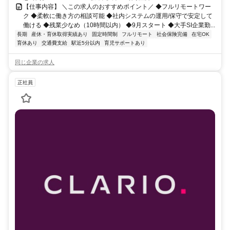
【仕事内容】 ＼この求人のおすすめポイント／ ◆フルリモートワー
ク ◆柔軟に働き方の相談可能 ◆社内システムの運用/保守で安定して
働ける ◆残業少なめ（10時間以内） ◆9月スタート ◆大手SI企業勤...
長期
産休・育休取得実績あり
固定時間制
フルリモート
社会保険完備
在宅OK
育休あり
交通費支給
駅近5分以内
育児サポートあり
同じ企業の求人
正社員