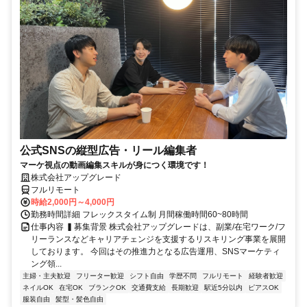
公式SNSの縦型広告・リール編集者
マーケ視点の動画編集スキルが身につく環境です！
株式会社アップグレード
フルリモート
時給2,000円～4,000円
勤務時間詳細 フレックスタイム制 月間稼働時間60~80時間
仕事内容 ▍募集背景 株式会社アップグレードは、副業/在宅ワーク/フ
リーランスなどキャリアチェンジを支援するリスキリング事業を展開
しております。 今回はその推進力となる広告運用、SNSマーケティ
ング領...
主婦・主夫歓迎
フリーター歓迎
シフト自由
学歴不問
フルリモート
経験者歓迎
ネイルOK
在宅OK
ブランクOK
交通費支給
長期歓迎
駅近5分以内
ピアスOK
服装自由
髪型・髪色自由