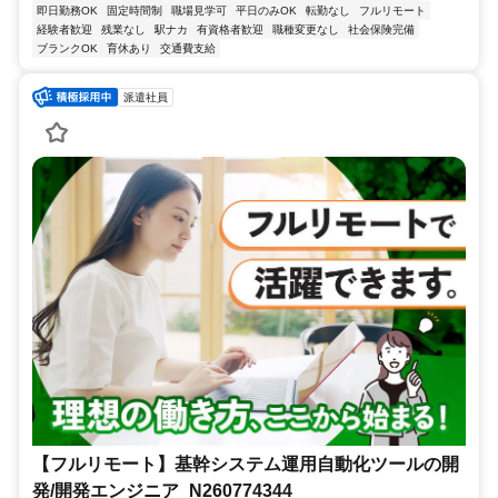
即日勤務OK
固定時間制
職場見学可
平日のみOK
転勤なし
フルリモート
経験者歓迎
残業なし
駅ナカ
有資格者歓迎
職種変更なし
社会保険完備
ブランクOK
育休あり
交通費支給
派遣社員
【フルリモート】基幹システム運用自動化ツールの開
発/開発エンジニア_N260774344