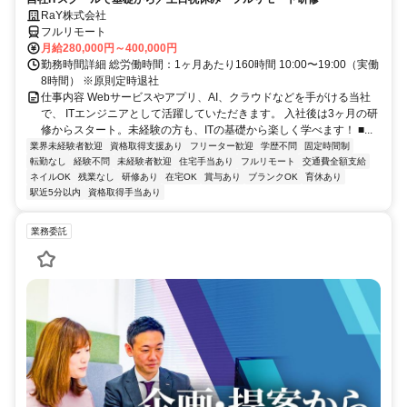
RaY株式会社
フルリモート
月給280,000円～400,000円
勤務時間詳細 総労働時間：1ヶ月あたり160時間 10:00〜19:00（実働
8時間） ※原則定時退社
仕事内容 Webサービスやアプリ、AI、クラウドなどを手がける当社
で、 ITエンジニアとして活躍していただきます。 入社後は3ヶ月の研
修からスタート。未経験の方も、ITの基礎から楽しく学べます！ ■...
業界未経験者歓迎
資格取得支援あり
フリーター歓迎
学歴不問
固定時間制
転勤なし
経験不問
未経験者歓迎
住宅手当あり
フルリモート
交通費全額支給
ネイルOK
残業なし
研修あり
在宅OK
賞与あり
ブランクOK
育休あり
駅近5分以内
資格取得手当あり
業務委託