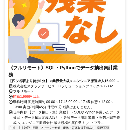
《フルリモート》SQL・Pythonでデータ抽出集計業
務
【四ツ谷駅より徒歩1分】＜業界最大級＞エンジニア派遣求人15,000件
以上◎ 来社不要のカンタン登録→最短2日で就業可能！！
株式会社スタッフサービス ITソリューションブロック/A36332
フルリモート
時給1,900円以上
勤務時間 固定時間制 09:00～17:45 09:00～17:45 休憩：12:00～
13:00 実働7時間45分 休憩60分 残業はありません。
仕事内容 【データ抽出・集計業務】 ・SQLやPythonを用いたデータ
抽出 ・データ抽出定義の設計 ・各種データ集計業務 ・報告用資料作
成 ＼ エンジニア派遣会社 最大規模の案件数！ ／ ・ブラ...
主婦・主夫歓迎
長期
フリーター歓迎
産休・育休取得実績あり
学歴不問