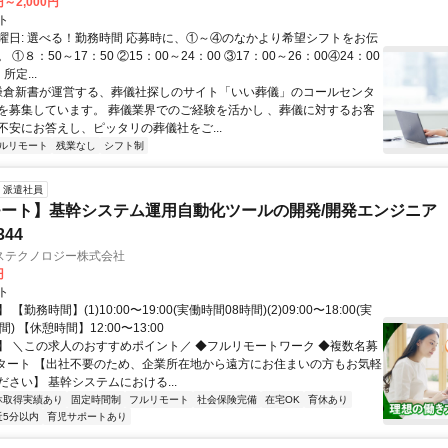
円～2,000円
ト
曜日: 選べる！勤務時間 応募時に、①～④のなかより希望シフトをお伝
①８：50～17：50 ②15：00～24：00 ③17：00～26：00④24：00
所定...
 鎌倉新書が運営する、葬儀社探しのサイト「いい葬儀」のコールセンタ
を募集しています。 葬儀業界でのご経験を活かし 、葬儀に対するお客
不安にお答えし、ピッタリの葬儀社をご...
ルリモート
残業なし
シフト制
派遣社員
ート】基幹システム運用自動化ツールの開発/開発エンジニア
344
ステクノロジー株式会社
円
ト
【勤務時間】(1)10:00〜19:00(実働時間08時間)(2)09:00〜18:00(実
) 【休憩時間】12:00〜13:00
】 ＼この求人のおすすめポイント／ ◆フルリモートワーク ◆複数名募
スタート 【出社不要のため、企業所在地から遠方にお住まいの方もお気軽
さい】 基幹システムにおける...
休取得実績あり
固定時間制
フルリモート
社会保険完備
在宅OK
育休あり
近5分以内
育児サポートあり