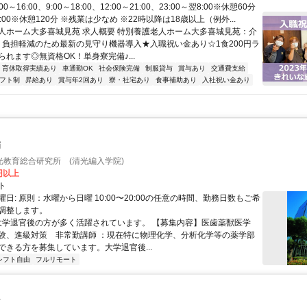
0～16:00、9:00～18:00、12:00～21:00、23:00～翌8:00※休憩60分
翌7:00※休憩120分 ※残業は少なめ ※22時以降は18歳以上（例外...
人ホーム大多喜城見苑 求人概要 特別養護老人ホーム大多喜城見苑：介
員 負担軽減のため最新の見守り機器導入★入職祝い金あり☆1食200円ラ
れます◎無資格OK！単身寮完備♪...
・育休取得実績あり
車通勤OK
社会保険完備
制服貸与
賞与あり
交通費支給
フト制
昇給あり
賞与年2回あり
寮・社宅あり
食事補助あり
入社祝い金あり
師
光教育総合研究所 (清光編入学院)
0円以上
ト
日: 原則：水曜から日曜 10:00〜20:00の任意の時間、勤務日数もご希
調整します。
 大学退官後の方が多く活躍されています。 【募集内容】医歯薬獣医学
験、進級対策 非常勤講師 ：現在特に物理化学、分析化学等の薬学部
ができる方を募集しています。大学退官後...
シフト自由
フルリモート
ア