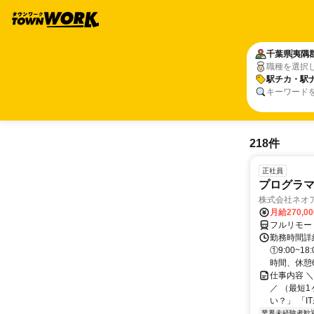
千葉県
夷隅
職種を選択
駅チカ・駅
キーワード
218件
正社員
プログラマ
株式会社ネオ
月給270,0
フルリモー
勤務時間詳細
①9:00~
時間、休憩6.
仕事内容 
／ （最短
い？」 「I
業界未経験者歓