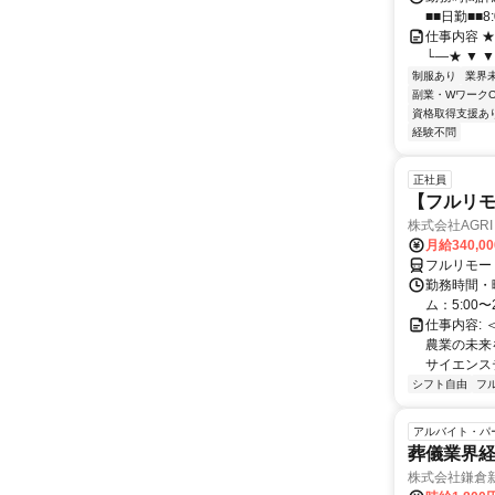
■■日勤■■8:
仕事内容 ★―
└―★ ▼ ▼
制服あり
業界
副業・WワークO
資格取得支援あ
経験不問
正社員
【フルリモ
株式会社AGRI 
月給340,0
フルリモー
勤務時間・
ム：5:00〜
仕事内容: 
農業の未来
サイエンス
シフト自由
フ
アルバイト・パ
葬儀業界経
株式会社鎌倉