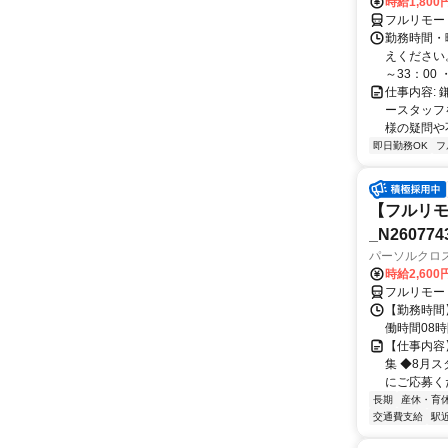
時給1,800
フルリモー
勤務時間・
えください。 
～33：00 ・
仕事内容:
ースタッフ
様の疑問や
即日勤務OK
フ
【フルリモ
_N260774
パーソルクロ
時給2,600
フルリモー
【勤務時間】 
働時間08時間
【仕事内容
集 ◆8月
にご応募くだ
長期
産休・育
交通費支給
駅