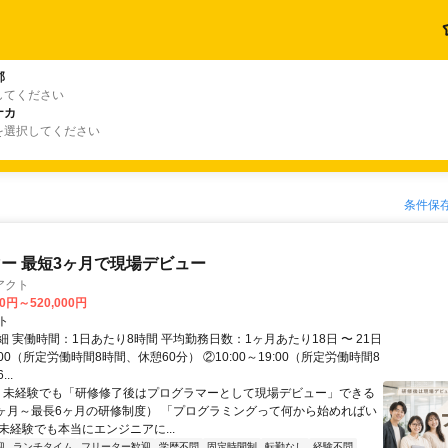
郡
してください
ナカ
を選択してください
条件保
ー 最短3ヶ月で現場デビュー
アクト
00円～520,000円
ト
 実働時間：1日あたり8時間 平均勤務日数：1ヶ月あたり18日 〜 21日
18:00（所定労働時間8時間、休憩60分） ②10:00～19:00（所定労働時間8
..
＼ 未経験でも「研修修了後はプログラマーとして現場デビュー」できる
1ヶ月～最長6ヶ月の研修制度） 「プログラミングって何から始めればい
T未経験でも本当にエンジニアに...
迎
ランチタイム
フリーター歓迎
学歴不問
固定時間制
転勤なし
経験不問