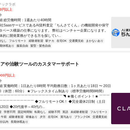
テックラボ
00円以上
ト
細 総労働時間：1週あたり40時間
自社SaasサービスであるAI賃料査定「ちんさてくん」の機能開発や保守
タベース構築の仕事になります。 弊社はベンチャー企業になります。
体的に開発業務ができる方を探してい...
勤なし
フルリモート
経験者歓迎
駅ナカ
在宅OK
交通費支給
まかないあり
期休暇あり
服装自由
髪型・髪色自由
エアや治験ツールのカスタマーサポート
,000円以上
ト
 実働時間：1日あたり8時間 平均勤務日数：1ヶ月あたり18日 〜 20日
8:00（休憩：60分） ★フレックスタイム制あり（標準労働時間8時間）
◤￣￣￣￣￣￣￣￣￣￣￣￣￣￣￣￣￣￣◥ ★働くポイント！★ ￣￣￣
￣￣￣￣￣￣￣￣￣￣ ◆フルリモートOK！ ◆完全週休2日制（土日
20日 ◆20代後半～40代の...
迎
学歴不問
固定時間制
転勤なし
経験不問
英語
未経験者歓迎
フルリモート
午前
経験者歓迎
研修あり
夕方
在宅OK
賞与あり
ブランクOK
交通費支給
5分以内
長期休暇あり