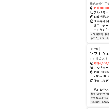
株式会社住宅
月給300,0
フルリモー
勤務時間詳
仕事内容 
運用、デー
自ら考え主
固定時間制
転
駅近5分以内
長
正社員
ソフトウ
ERT株式会社
年俸5,000
フルリモー
勤務時間詳細
9:00～1
仕事内容 
￣￣￣￣￣
祝）＆年休1
業界未経験者歓
交通費全額支給
長期歓迎
駅近