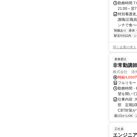
勤務時間 7:0
21:00～
特別養護老
護職/正職
ンチで食べら
制服あり
産休
駅近5分以内
シ
同じ企業の求人
業務委託
非常勤講
株式会社 清
時給4,00
フルリモー
勤務時間・曜
望を聞いて
仕事内容:
部 定期試
CBT対策
週1日からOK
正社員
エンジニ