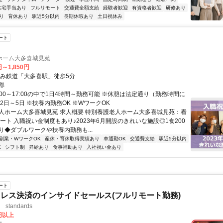
住宅手当あり
フルリモート
交通費全額支給
経験者歓迎
有資格者歓迎
研修あり
り
育休あり
駅近5分以内
長期休暇あり
土日祝休み
ート
ホーム大多喜城見苑
円～1,850円
すみ鉄道「大多喜駅」徒歩5分
郡
:00～17:00の中で1日4時間～勤務可能 ※休憩は法定通り（勤務時間に
2日～5日 ※扶養内勤務OK ※WワークOK
人ホーム大多喜城見苑 求人概要 特別養護老人ホーム大多喜城見苑：看
ート 入職祝い金制度もあり♪2023年6月開設のきれいな施設◎1食200
り◆ダブルワークや扶養内勤務も...
副業・WワークOK
産休・育休取得実績あり
車通勤OK
交通費支給
駅近5分以内
K
シフト制
昇給あり
食事補助あり
入社祝い金あり
ート
レス決済のインサイドセールス(フルリモート勤務)
standards
0円以上