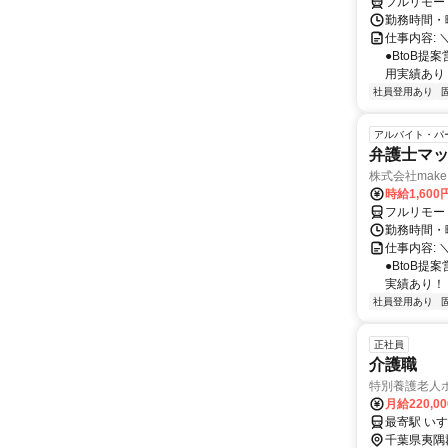
フルリモー
勤務時間・曜
仕事内容: 
●BtoB
用実績あり ◇
社員登用あり
アルバイト・パ
弁護士マッ
株式会社make 
時給1,60
フルリモー
勤務時間・曜
仕事内容: 
●BtoB
実績あり！ ◇
社員登用あり
正社員
介護職
特別養護老人
月給220,0
最寄駅 い
千葉県夷隅