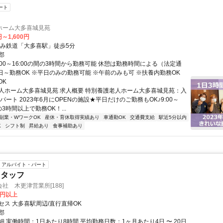
ート
ホーム大多喜城見苑
円～1,600円
すみ鉄道「大多喜駅」徒歩5分
郡
:00～16:00の間の3時間から勤務可能 休憩は勤務時間による（法定通
2日～勤務OK ※平日のみの勤務可能 ※午前のみも可 ※扶養内勤務OK
OK
人ホーム大多喜城見苑 求人概要 特別養護老人ホーム大多喜城見苑：入
パート 2023年6月にOPENの施設★平日だけのご勤務もOK♪9:00～
の3時間以上で勤務OK！...
副業・WワークOK
産休・育休取得実績あり
車通勤OK
交通費支給
駅近5分以内
K
シフト制
昇給あり
食事補助あり
アルバイト・パート
スタッフ
社 木更津営業所[188]
0円以上
セス 大多喜駅周辺/直行直帰OK
郡
 実働時間：1日あたり8時間 平均勤務日数：1ヶ月あたり4日 〜 20日