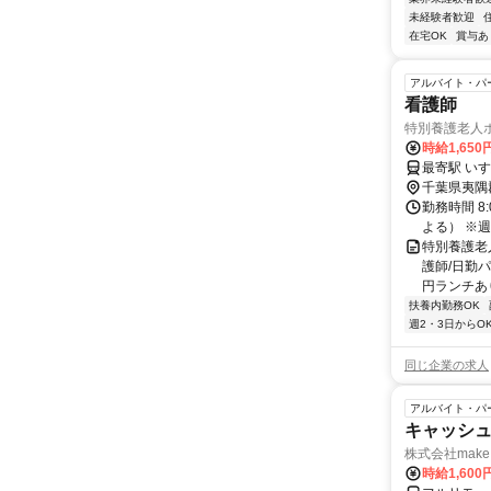
未経験者歓迎
在宅OK
賞与あ
アルバイト・パ
看護師
特別養護老人
時給1,650
最寄駅 い
千葉県夷隅
勤務時間 8
よる） ※週
特別養護老
護師/日勤パ
円ランチあ
扶養内勤務OK
週2・3日からO
同じ企業の求人
アルバイト・パ
キャッシュ
株式会社make 
時給1,60