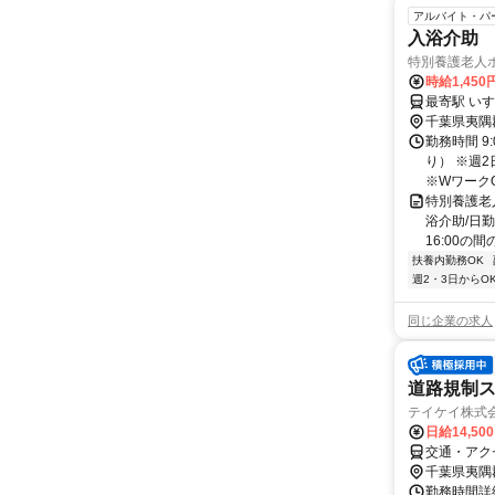
アルバイト・パ
入浴介助
特別養護老人
時給1,450
最寄駅 い
千葉県夷隅
勤務時間 9
り） ※週
※Wワーク
特別養護老
浴介助/日勤
16:00の間
扶養内勤務OK
週2・3日からO
同じ企業の求人
道路規制
テイケイ株式会
日給14,50
交通・アク
千葉県夷隅
勤務時間詳細