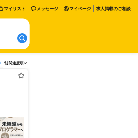
マイリスト
メッセージ
マイページ
求人掲載のご相談
存
関連度順