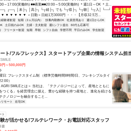
00～17:00(実働8h) ■■夜勤■■20:00～5:00(実働8h) ＊週1日～OK ＊土...
┐ ┌―┐ │未├┐ │高├┐ └┬経├┐ でも └┬収├┐ └┬験│ └┬入│ └―┘
 ▼ ▼ ▼ ▼ ▼ ▼ ＜日勤＞日給1万3000円 ・・・【月収32.5万...
未経験者歓迎
短期（3ヵ月以内）
扶養内勤務OK
社員登用あり
週1日からOK
K
土日祝のみOK
主婦・主夫歓迎
週1シフト提出
60代も応募可
り
フリーター歓迎
短期
早朝
シフト自由
学歴不問
平日のみOK
学生歓迎
ート/フルフレックス】スタートアップ企業の情報システム担
SMILE
00円～500,000円
ト
曜日: フレックスタイム制 （標準労働時間8時間/日、フレキシブルタイ
22:00）
＜AGRI SMILEとは＞ 当社は、「テクノロジーによって、産地とともに
をつくる」を経営理念に据え、豊かな経験を持つ産地と、進化を続ける
テクノロジーを融合すること...
ルリモート
在宅OK
ート
験が活かせる!フルテレワーク・お電話対応スタッフ
新書