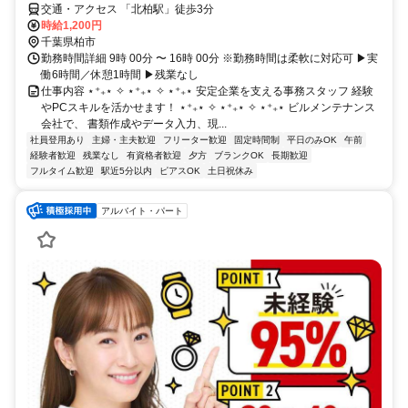
交通・アクセス 「北柏駅」徒歩3分
時給1,200円
千葉県柏市
勤務時間詳細 9時 00分 〜 16時 00分 ※勤務時間は柔軟に対応可 ▶実
働6時間／休憩1時間 ▶残業なし
仕事内容 ⋆⁺₊⋆ ✧ ⋆⁺₊⋆ ✧ ⋆⁺₊⋆ 安定企業を支える事務スタッフ 経験
やPCスキルを活かせます！ ⋆⁺₊⋆ ✧ ⋆⁺₊⋆ ✧ ⋆⁺₊⋆ ビルメンテナンス
会社で、 書類作成やデータ入力、現...
社員登用あり
主婦・主夫歓迎
フリーター歓迎
固定時間制
平日のみOK
午前
経験者歓迎
残業なし
有資格者歓迎
夕方
ブランクOK
長期歓迎
フルタイム歓迎
駅近5分以内
ピアスOK
土日祝休み
アルバイト・パート