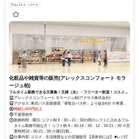
アルバイト・パート
化粧品や雑貨等の販売(アレックスコンフォート モラ
ージュ柏)
フルタイム勤務できる方募集！主婦（夫）・フリーター歓迎！コスメや
雑貨好きにおすすめ！
アレックスコンフォート モラージュ柏(アクサス株式会社)
アクセス: 東武バス若柴循環「香取台バス停」より徒歩6分 ※車通勤
可
時給1,400円以上
千葉県柏市
勤務時間・曜日: シフト制 9：30～21：30の間のシフトに入れるフル
タイム勤務可能な方！ シフト例 9：30-18：30、12：30-21：30 ※営
業時間10：00-21：00 ※週5日勤...
仕事内容: コスメ、生活雑貨などの店舗販売 【具体的には】 ■レジ打