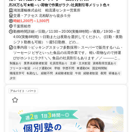
月28万も可★軽～い荷物で作業がラク♪社員割引等メリット色々
鴻池運輸株式会社 柏流通センター営業所
交通・アクセス 北柏駅から徒歩５分
時給1,200円～1,500円
千葉県柏市
勤務時間詳細 ✅日勤／11:00～20:00(実働8時間) ✅夜勤／19:00～翌
4:00(実働8時間) ✨日勤または夜勤を選択してください。 (日勤・夜勤
シフト勤務も可能） ✨週5日勤務、どの...
仕事内容 ✨ピッキングスタッフ多数採用✨ スーパーで販売するハム・
ソーセージ ピザといった食品の出荷作業です。 軽い荷物なので持運
びがホントにラク!! ＼＼ 食品の社員割引もあります ／／ ―――こ...
制服あり
業界未経験者歓迎
社員登用あり
主婦・主夫歓迎
資格取得支援あり
フリーター歓迎
バイク通勤OK
早朝
学歴不問
車通勤OK
固定時間制
職場見学可
転勤なし
経験不問
未経験者歓迎
午前
経験者歓迎
夜間
研修あり
夕方
アルバイト・パート