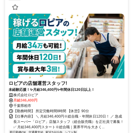
ロピアの店舗運営スタッフ!
未経験応援！✨月給346,400円✨年間休日120日以上！
株式会社ロピア
月給346,400円
千葉県柏市
【勤務時間】 所定労働時間8時間 【休憩】90分
【仕事内容】 ＼ 月給346,400円※総合職・年間休日120日！ ／ 急成
長スーパー「ロピア」店舗スタッフ（総合販売職）を正社員で募集！
✅ 月給346,400円スタート※総合職｜業界平均を大きく...
即日勤務OK
交通費支給
駅近5分以内
シフト制