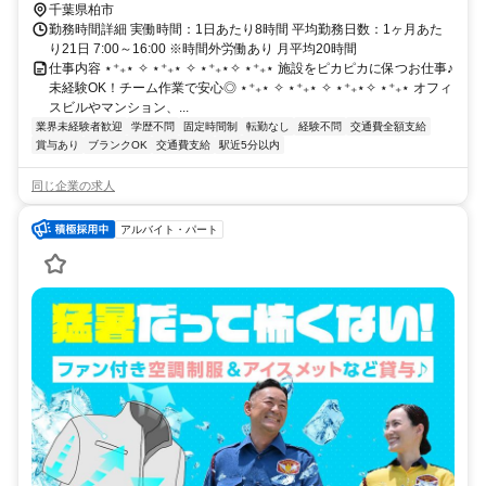
千葉県柏市
勤務時間詳細 実働時間：1日あたり8時間 平均勤務日数：1ヶ月あた
り21日 7:00～16:00 ※時間外労働あり 月平均20時間
仕事内容 ⋆⁺₊⋆ ✧ ⋆⁺₊⋆ ✧ ⋆⁺₊⋆✧ ⋆⁺₊⋆ 施設をピカピカに保つお仕事♪
未経験OK！チーム作業で安心◎ ⋆⁺₊⋆ ✧ ⋆⁺₊⋆ ✧ ⋆⁺₊⋆✧ ⋆⁺₊⋆ オフィ
スビルやマンション、...
業界未経験者歓迎
学歴不問
固定時間制
転勤なし
経験不問
交通費全額支給
賞与あり
ブランクOK
交通費支給
駅近5分以内
同じ企業の求人
アルバイト・パート