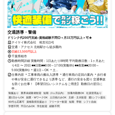
交通誘導・警備
ドリンク代200円支給♪資格経験不問◎＜月33万円以上＞可★
テイケイ株式会社 柏支社[14]
交通・アクセス 北柏駅から徒歩圏内
日給13,500円以上
千葉県柏市
勤務時間詳細 実働時間：1日あたり8時間 平均勤務日数：1ヶ月あた
り4日 〜 20日 ■■日勤■■8:00～17:00(実働8h) ■■夜勤■■20:00～
5:00(実働8h) ＊週1日～OK ＊土...
仕事内容 ＊工事車両の搬出入誘導 ＊通行車両の迂回の案内 ＊歩行者
や車が安全に通行できるよう誘導 など、通行の安全を図り 交通事故
を防ぐお仕事！ 【希望日払いシステムをご用意】 勤務日の翌日に
申...
制服あり
業界未経験者歓迎
短期（3ヵ月以内）
扶養内勤務OK
社員登用あり
週1日からOK
副業・WワークOK
土日祝のみOK
主婦・主夫歓迎
週1シフト提出
60代も応募可
資格取得支援あり
フリーター歓迎
短期
早朝
シフト自由
学歴不問
平日のみOK
学生歓迎
経験不問