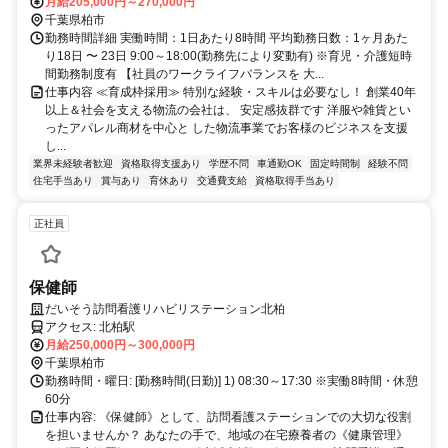
開中の東京都大井、青梅エリアの協力会社で勤務する場合もありま
月給205,000円～270,000円
す。
千葉県柏市
勤務時間詳細 実働時間：1日あたり8時間 平均勤務日数：1ヶ月あた
り18日 〜 23日 9:00～18:00(勤務先により変動有) ※育児・介護短時
間勤務制度有 【社員のワークライフバランスを 大...
仕事内容 ≪育成枠採用≫ 特別な経験・スキルは必要なし！ 創業40年
以上＆社会を支える物流の会社は、 安定感抜群です 洋服や雑貨とい
ったアパレル商材を中心と した物流事業でお客様のビジネスを支援
し...
業界未経験者歓迎
資格取得支援あり
学歴不問
車通勤OK
固定時間制
経験不問
住宅手当あり
賞与あり
育休あり
交通費支給
資格取得手当あり
正社員
保健師
だいそう訪問看護リハビリステーション北柏
アクセス: 北柏駅
月給250,000円～300,000円
千葉県柏市
勤務時間・曜日: [勤務時間(日勤)] 1) 08:30～17:30 ※実働8時間・休憩
60分
仕事内容: 《保健師》として、訪問看護ステーションでの大切な役割
を担いませんか？ あなたの手で、地域の在宅療養者の《健康管理》