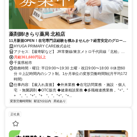
薬剤師/きらり薬局 北柏店
11月新規OPEN！在宅専門店経験を積みませんか？経営安定のグロース
市場上場企業求人です
HYUGA PRIMARY CARE株式会社
アクセス: 【最寄駅など】 JR常磐線/東京メトロ千代田線「北柏」
月給361,680円以上
駅 徒歩1分 マイカー通勤要相談
千葉県柏市
勤務時間・曜日: 平日9:00〜19:30 土曜・祝日9:00〜18:00 ※休憩60
分 ※上記時間内のシフト制。1か月単位の変形労働時間制(月平均172
時間)
仕事内容: 【雇入れ直後】 ◆外来業務 ◆在宅訪問業務 ・施設 ・個人
宅 ・無菌調剤 ◆OTC販売 ◆健康相談業務 ◆多職種連携業務 。°+°。°
+ °。°。°+°。°+ °。°。°+°。°+...
変形労働時間制
駅近5分以内
昇給あり
正社員