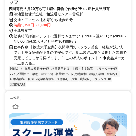
ッフ
夜間専門＊月30万も可！軽い荷物で作業がラク♪正社員登用有
鴻池運輸株式会社 柏流通センター営業所
交通・アクセス 北柏駅から徒歩５分
時給1,350円～1,688円
千葉県柏市
勤務時間詳細 ✅シフトは選択できます (１)19:00～翌4:00 (２)20:00～
翌5:00 ◎残業あり／月平均30時間程度
仕事内容 【物流大手企業】夜間専門のスタッフ募集！経験が浅い方
でも丁寧な研修があるので安心です。食品製造工場と提携した業務で
安定してしっかり稼げます。 ╲この求人のポイント／ ◆食品メーカ
ー工場の商...
制服あり
業界未経験者歓迎
社員登用あり
主婦・主夫歓迎
フリーター歓迎
バイク通勤OK
早朝
学歴不問
車通勤OK
固定時間制
職場見学可
転勤なし
経験者歓迎
夜間
有資格者歓迎
研修あり
夕方
賞与あり
ブランクOK
交通費支給
正社員