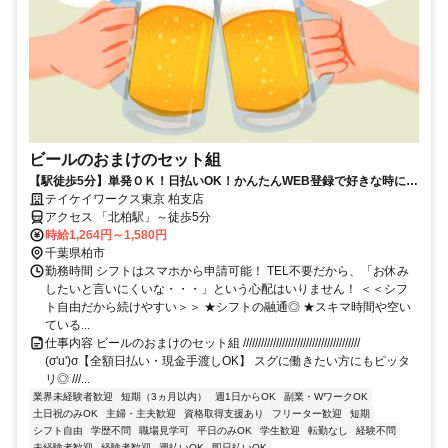
ビールのおまけのセット組
【駅徒歩5分】単発ＯＫ！日払いOK！かんたんWEB登録で好きな時に働
ける♪お友達との応募歓迎！
テイケイワークス東京 柏支店
アクセス 「北柏駅」～徒歩5分
時給1,264円～1,580円
千葉県柏市
勤務時間 シフトはスマホから申請可能！ TEL不要だから、「お休み
したいと言いにくいな・・・」という心配はいりません！ ＜＜シフ
ト自由だから続けやすい＞＞ ★シフトの融通◎ ★スキマ時間や空い
ている...
仕事内容 ビールのおまけのセット組 ///////////////////////////////////////
(σ'u')σ【全額日払い・現金手渡しOK】 スグに働きたい方にもピッタ
リ◎ ///...
業界未経験者歓迎
短期（3ヵ月以内）
週1日からOK
副業・WワークOK
土日祝のみOK
主婦・主夫歓迎
資格取得支援あり
フリーター歓迎
短期
シフト自由
学歴不問
職場見学可
平日のみOK
学生歓迎
転勤なし
経験不問
未経験者歓迎
経験者歓迎
週払いOK
即日払いOK