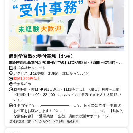
個別学習塾の受付事務【北柏】
未経験歓迎/基本的なPC操作ができればOK/週2日・3時間～◎/14時～22
時/主婦(夫)・学生活躍中！
株式会社サクシード
アクセス: JR常磐線「北柏駅」北口から徒歩4分 ㅤ
時給1,200円以上
千葉県柏市
勤務時間・曜日: ◆週2日以上・1日3時間以上 ㅤ 《曜日》月曜～土曜
《時間》14：00～22：00 ㅤ ＼フルタイムで勤務できる方も大歓迎で
す！／ ㅤ
仕事内容: °☆∴…――――――――∴…☆。 個別塾にて 受付事務 の
お仕事をお願いします！ °☆∴…――――――――∴…☆。 ㅤ 【具体的
な業務内容】 ・受電業務 ・生徒、講師の授業サポート ・シ...
交通費支給
週2・3日からOK
シフト制
昇給あり