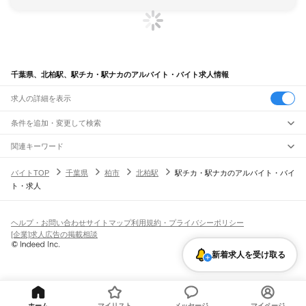
千葉県、北柏駅、駅チカ・駅ナカのアルバイト・バイト求人情報
求人の詳細を表示
条件を追加・変更して検索
市区町村を追加・変更
関連キーワード
完全在宅ワーク 全国
シール貼り 在宅
現在地周辺
ガチャガチャ
犬カフェ
千葉県
駅を追加・変更
バイトTOP
千葉県
柏市
北柏駅
駅チカ・駅ナカのアルバイト・バイ
千葉県
すべて
ト・求人
千葉市
すべて
職種を追加・変更
JR武蔵野線
中央区
花見川区
稲毛区
若葉区
緑区
美浜区
南流山駅
新松戸駅
新八柱駅
東松戸駅
市川大野駅
船橋法典駅
西船橋駅
飲食・フードサービス
銚子市
市川市
船橋市
館山市
木更津市
松戸市
野田市
茂原市
成田市
佐倉市
東金市
特徴を追加・変更
飲食・フードサービス
すべて
ヘルプ・お問い合わせ
サイトマップ
利用規約・プライバシーポリシー
JR中央・総武線
旭市
習志野市
柏市
勝浦市
市原市
流山市
八千代市
我孫子市
鴨川市
鎌ケ谷市
ホールスタッフ
キッチンスタッフ
皿洗い・洗い場
精肉・鮮魚加工
給食調理
人気
[企業]求人広告の掲載相談
市川駅
本八幡駅
下総中山駅
西船橋駅
船橋駅
東船橋駅
津田沼駅
幕張本郷駅
幕張駅
君津市
富津市
浦安市
四街道市
袖ケ浦市
八街市
印西市
白井市
富里市
南房総市
雇用形態を追加・変更
パン屋（ベーカリー）
フードカウンター販売員
バー（BAR）・バーテンダー
日払いOK
高校生歓迎
学生歓迎
深夜の仕事
髪型・髪色自由
ひげOK
ネイルOK
新検見川駅
稲毛駅
西千葉駅
千葉駅
匝瑳市
香取市
山武市
いすみ市
大網白里市
印旛郡
香取郡
山武郡
長生郡
夷隅郡
新着求人を受け取る
飲食店補助（開店・閉店準備）
飲食店（店長・マネージャー）
ピアスOK
アルバイト・パート
履歴書不要
オープニングスタッフ
留学生・外国人活躍中
安房郡
都道府県を変更
営業・販売
JR総武本線
勤務期間
正社員
市川駅
船橋駅
津田沼駅
稲毛駅
千葉駅
東千葉駅
都賀駅
四街道駅
物井駅
佐倉駅
営業・販売
すべて
短期
契約社員
単発・1日OK
長期
期間限定（春夏冬休み等）
南酒々井駅
榎戸駅
八街駅
日向駅
成東駅
松尾駅
横芝駅
飯倉駅
八日市場駅
干潟駅
旭駅
営業
テレフォンアポインター（テレアポ）
ルートセールス
コンビニ
シフト
派遣社員
飯岡駅
倉橋駅
猿田駅
松岸駅
銚子駅
フードカウンター販売員
アパレル
家電量販店・携帯販売（携帯ショップ）
土日祝のみOK
業務委託
平日のみOK
週1日からOK
週2・3日からOK
週4日以上OK
ホーム
マイリスト
メッセージ
マイページ