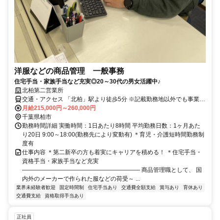
洋服などの商品管理 一般事務
住宅手当・家族手当など充実◎20～30代の男女活躍中♪
北柏第二営業所
交通・アクセス 「北柏」駅より徒歩5分 ※記載勤務地以外でも事業展
開中の東京都大井、青梅エリアの協力会社で勤務する場合もありま
月給215,000円～260,000円
す。
千葉県柏市
勤務時間詳細 実働時間：1日あたり8時間 平均勤務日数：1ヶ月あた
り20日 9:00～18:00(勤務先により変動有) ＊育児・介護短時間勤務制
度有
仕事内容 ＊第二新卒の方も着実にキャリアを積める！ ＊住宅手当・
資格手当・家族手当など充実
―――――――――――――――――――― 商品管理職として、 国
内外のメーカーで作られた服などの荷受～ ...
業界未経験者歓迎
固定時間制
住宅手当あり
交通費全額支給
賞与あり
育休あり
交通費支給
資格取得手当あり
正社員