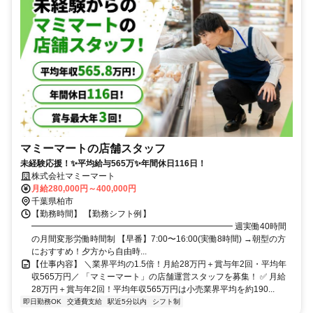
マミーマートの店舗スタッフ
未経験応援！✨平均給与565万✨年間休日116日！
株式会社マミーマート
月給280,000円～400,000円
千葉県柏市
【勤務時間】 【勤務シフト例】
━━━━━━━━━━━━━━━━━━━━━━━━ 週実働40時間
の月間変形労働時間制 【早番】7:00〜16:00(実働8時間) →朝型の方
におすすめ！夕方から自由時...
【仕事内容】 ＼業界平均の1.5倍！月給28万円＋賞与年2回・平均年
収565万円／ 「マミーマート」の店舗運営スタッフを募集！ ✅ 月給
28万円＋賞与年2回！平均年収565万円は小売業界平均を約190...
即日勤務OK
交通費支給
駅近5分以内
シフト制