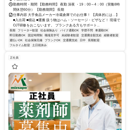
勤務時間・期間 【勤務時間】 夜勤 深夜 ・19：00～4：00（実働8時
間休憩60分） 【勤務期間】 長期
仕事内容 大手食品メーカー冷蔵倉庫でのお仕事！ 【具体的には…】
■入出荷 ■積込 ■運搬 扱う物はハム・ソーセージ・ピザなど！ 現場で
OJT研修をおこないます。 ブランクある方もサポート...
長期
フリーター歓迎
社会保険あり
バイク通勤OK
学歴不問
車通勤OK
即日勤務OK
固定時間制
職場見学可
未経験者歓迎
交通費全額支給
経験者歓迎
週払いOK
社会保険完備
ブランクOK
交通費支給
日中
長期歓迎
フルタイム歓迎
土日祝休み
正社員