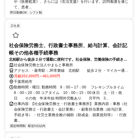
や《医療処置》、さらには《生活支援》を行います。訪問看護を通じ
て、患者...
即日勤務OK
シフト制
正社員
社会保険労務士、行政書士事務所、給与計算、会計記
帳その他各種手続事務
北柏駅から徒歩２分で通勤に便利です。社会保険、労働保険の手続きな
どの社労士業務と給与計算のほか、各種許認可申請などの行政書士業
社会保険労務士法人やまもと事務所
務、会計記帳代行業務など総合的にお客様をサポートしています。
アクセス: ・最寄駅：JR常磐線 北柏駅 徒歩２分 ・マイカー通勤
可（応相談） ※駐車場負担 月額4,000円あり
月給202,000円～461,000円
千葉県柏市
勤務時間・曜日: 勤務時間 9：00～17：00 フレキシブルタイム
8：00～20：00 コアタイム 10：00～15：00 休日 土・日・祝
日 その他 年末年始 時間外労働あり 月平均 3...
仕事内容: 【社会保険労務士・行政書士事務所】 業務内容：事務（社
会保険労務士・行政書士・会計業務） ・顧客担当業務（給与計算、
手続き等） ・社労士業務全般の補助（助成金、就業規則等） ・行政
書...
固定時間制
駅近5分以内