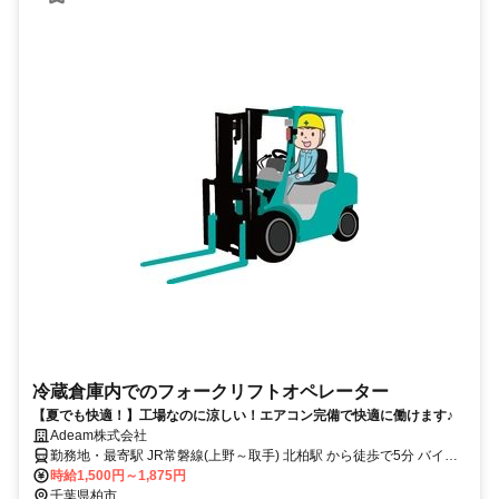
冷蔵倉庫内でのフォークリフトオペレーター
【夏でも快適！】工場なのに涼しい！エアコン完備で快適に働けます♪
Adeam株式会社
勤務地・最寄駅 JR常磐線(上野～取手) 北柏駅 から徒歩で5分 バイ
ク・自転車通勤OK！
時給1,500円～1,875円
千葉県柏市