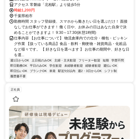
アクセス 常磐線「北柏駅」より徒歩5分
時給1,200円
千葉県柏市
勤務時間 スタッフ登録後、スマホから働きたい日を選ぶだけ！ 面接
なしでお仕事ができます！ 働く日や、お休みの日はあなた自身で決
めることができますよ！ 9:30～17:30(休憩1時間)
仕事内容 【お仕事について】 物流倉庫内での仕分・梱包・ピッキン
グ作業 【扱っている商品】食品・飲料・郵便物・雑貨商品・化粧品
など様々です。 【 好きな日を選べます 】 お仕事の期間中、好きな日
を選...
週1日からOK
土日祝のみOK
主婦・主夫歓迎
フリーター歓迎
短期
学歴不問
即日勤務OK
平日のみOK
学生歓迎
未経験者歓迎
経験者歓迎
週払いOK
即日払いOK
ブランクOK
単発
駅近5分以内
週2・3日からOK
シフト制
履歴書不要
正社員