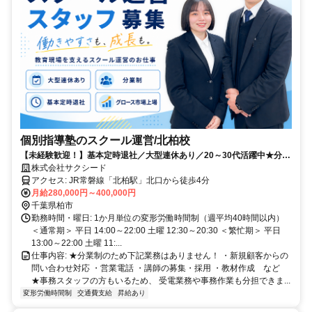
個別指導塾のスクール運営/北柏校
【未経験歓迎！】基本定時退社／大型連休あり／20～30代活躍中★分業
制＆事務スタッフのサポートで、子どもたち一人ひとりへの対応やスク
株式会社サクシード
ール運営にしっかり集中できる！
アクセス: JR常磐線「北柏駅」北口から徒歩4分
月給280,000円～400,000円
千葉県柏市
勤務時間・曜日: 1か月単位の変形労働時間制（週平均40時間以内） ㅤ
＜通常期＞ 平日 14:00～22:00 土曜 12:30～20:30 ＜繁忙期＞ 平日
13:00～22:00 土曜 11:...
仕事内容: ★分業制のため下記業務はありません！ ・新規顧客からの
問い合わせ対応 ・営業電話 ・講師の募集・採用 ・教材作成 など ㅤ
★事務スタッフの方もいるため、 受電業務や事務作業も分担できま...
変形労働時間制
交通費支給
昇給あり