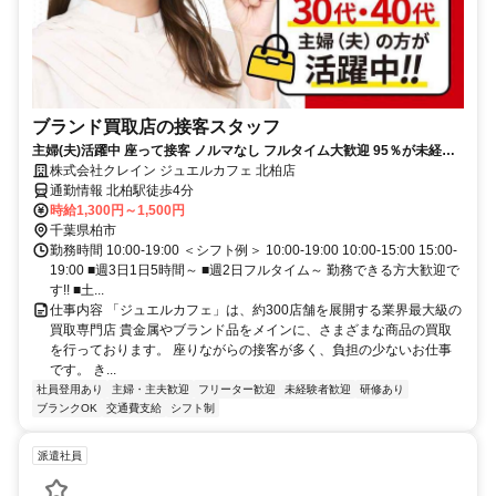
ブランド買取店の接客スタッフ
主婦(夫)活躍中 座って接客 ノルマなし フルタイム大歓迎 95％が未経験
スタート
株式会社クレイン ジュエルカフェ 北柏店
通勤情報 北柏駅徒歩4分
時給1,300円～1,500円
千葉県柏市
勤務時間 10:00-19:00 ＜シフト例＞ 10:00-19:00 10:00-15:00 15:00-
19:00 ■週3日1日5時間～ ■週2日フルタイム～ 勤務できる方大歓迎で
す!! ■土...
仕事内容 「ジュエルカフェ」は、約300店舗を展開する業界最大級の
買取専門店 貴金属やブランド品をメインに、さまざまな商品の買取
を行っております。 座りながらの接客が多く、負担の少ないお仕事
です。 き...
社員登用あり
主婦・主夫歓迎
フリーター歓迎
未経験者歓迎
研修あり
ブランクOK
交通費支給
シフト制
派遣社員