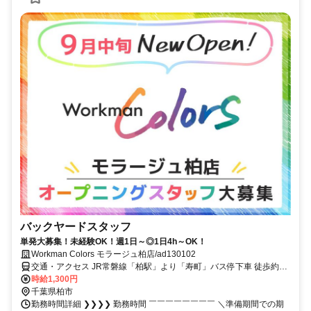
バックヤードスタッフ
単発大募集！未経験OK！週1日～◎1日4h～OK！
Workman Colors モラージュ柏店/ad130102
交通・アクセス JR常磐線「柏駅」より「寿町」バス停下車 徒歩約12
分
時給1,300円
千葉県柏市
勤務時間詳細 ❯❯❯❯ 勤務時間 ￣￣￣￣￣￣￣￣ ＼準備期間での期