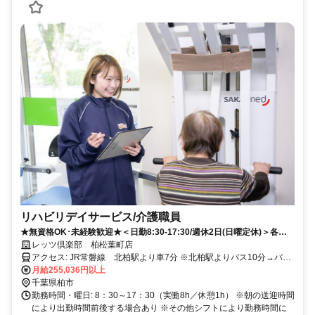
リハビリデイサービス/介護職員
★無資格OK･未経験歓迎★＜日勤8:30-17:30/週休2日(日曜定休)＞各種
手当･昇給･賞与あり！マイカー通勤OK◎面接前に施設見学もOKです！
レッツ倶楽部 柏松葉町店
アクセス: JR常磐線 北柏駅より車7分 ※北柏駅よりバス10分→バス
月給255,036円以上
停より徒歩5分 ※車・バイク・自転車通勤OK！
千葉県柏市
勤務時間・曜日: 8：30～17：30（実働8h／休憩1h） ※朝の送迎時間
により出勤時間前後する場合あり ※その他シフトにより勤務時間に