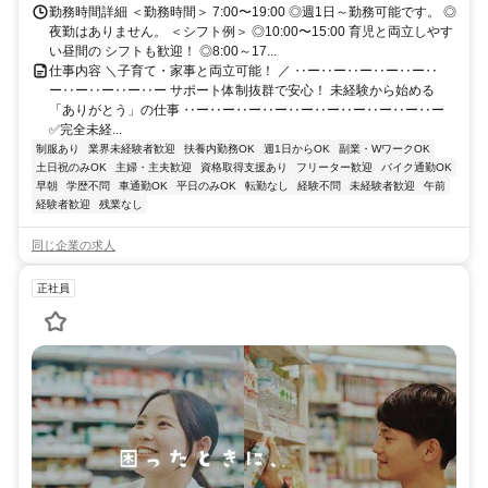
勤務時間詳細 ＜勤務時間＞ 7:00〜19:00 ◎週1日～勤務可能です。 ◎
夜勤はありません。 ＜シフト例＞ ◎10:00〜15:00 育児と両立しやす
い昼間の シフトも歓迎！ ◎8:00～17...
仕事内容 ＼子育て・家事と両立可能！ ／ ‥ー‥ー‥ー‥ー‥ー‥
ー‥ー‥ー‥ー‥ー サポート体制抜群で安心！ 未経験から始める
「ありがとう」の仕事 ‥ー‥ー‥ー‥ー‥ー‥ー‥ー‥ー‥ー‥ー
✅完全未経...
制服あり
業界未経験者歓迎
扶養内勤務OK
週1日からOK
副業・WワークOK
土日祝のみOK
主婦・主夫歓迎
資格取得支援あり
フリーター歓迎
バイク通勤OK
早朝
学歴不問
車通勤OK
平日のみOK
転勤なし
経験不問
未経験者歓迎
午前
経験者歓迎
残業なし
同じ企業の求人
正社員