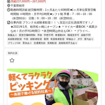
月給237,000円～267,000円
千葉県柏市
勤務時間詳細 総労働時間：1ヶ月あたり40時間 ■1ヶ月単位変形労働
時間制 ※時間外：月平均1時間 ■シフト制 早番：7：00～16：00
（休憩60分） 日勤：9：00～18：00 （休憩60分...
仕事内容 ブランク＆経験者歓迎！！ ＼安定の正社員採用です！／
★2021年1月、柏市松ヶ崎にオープン★ ＊マイカー通勤OK ＊残業少
なめ！月の平均1時間◎ ＊休憩時間は外出もOK！ ＊プライベ...
制服あり
変形労働時間制
早朝
学歴不問
車通勤OK
職場見学可
経験不問
未経験者歓迎
午前
経験者歓迎
夜間
有資格者歓迎
研修あり
夕方
賞与あり
ブランクOK
育休あり
交通費支給
長期歓迎
資格取得手当あり
契約社員