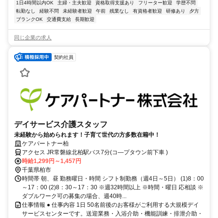
1日4時間以内OK
主婦・主夫歓迎
資格取得支援あり
フリーター歓迎
学歴不問
転勤なし
経験不問
未経験者歓迎
午前
残業なし
有資格者歓迎
研修あり
夕方
ブランクOK
交通費支給
長期歓迎
同じ企業の求人
契約社員
デイサービス介護スタッフ
未経験から始められます！子育て世代の方多数在籍中！
ケアパートナー柏
アクセス JR常磐線北柏駅バス7分(コ―プタウン前下車 )
時給1,299円～1,457円
千葉県柏市
時間帯 朝、昼 勤務曜日・時間 シフト制勤務（週4日～5日） (1)8：00
～17：00 (2)8：30～17：30 ※週32時間以上 ※時間・曜日 応相談 ※
ダブルワーク可の募集の場合、週40時...
仕事情報 ● 仕事内容 1日 50名前後のお客様がご利用する大規模デイ
サービスセンターです。送迎業務・入浴介助・機能訓練・排泄介助・