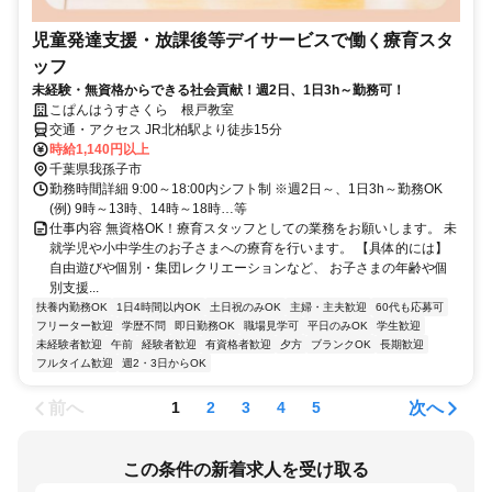
児童発達支援・放課後等デイサービスで働く療育スタ
ッフ
未経験・無資格からできる社会貢献！週2日、1日3h～勤務可！
こぱんはうすさくら 根戸教室
交通・アクセス JR北柏駅より徒歩15分
時給1,140円以上
千葉県我孫子市
勤務時間詳細 9:00～18:00内シフト制 ※週2日～、1日3h～勤務OK
(例) 9時～13時、14時～18時…等
仕事内容 無資格OK！療育スタッフとしての業務をお願いします。 未
就学児や小中学生のお子さまへの療育を行います。 【具体的には】
自由遊びや個別・集団レクリエーションなど、 お子さまの年齢や個
別支援...
扶養内勤務OK
1日4時間以内OK
土日祝のみOK
主婦・主夫歓迎
60代も応募可
フリーター歓迎
学歴不問
即日勤務OK
職場見学可
平日のみOK
学生歓迎
未経験者歓迎
午前
経験者歓迎
有資格者歓迎
夕方
ブランクOK
長期歓迎
フルタイム歓迎
週2・3日からOK
前へ
次へ
1
2
3
4
5
この条件の新着求人を受け取る