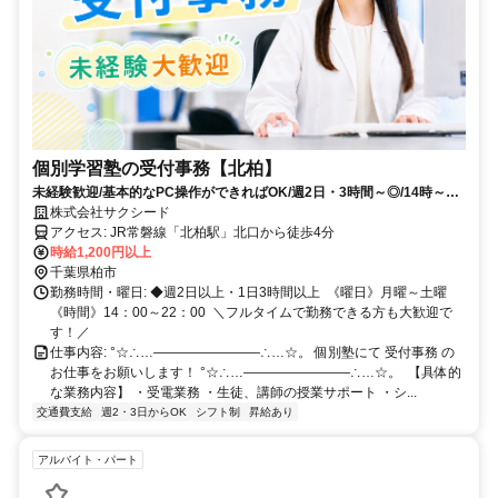
個別学習塾の受付事務【北柏】
未経験歓迎/基本的なPC操作ができればOK/週2日・3時間～◎/14時～22
時/主婦(夫)・学生活躍中！
株式会社サクシード
アクセス: JR常磐線「北柏駅」北口から徒歩4分 ㅤ
時給1,200円以上
千葉県柏市
勤務時間・曜日: ◆週2日以上・1日3時間以上 ㅤ 《曜日》月曜～土曜
《時間》14：00～22：00 ㅤ ＼フルタイムで勤務できる方も大歓迎で
す！／ ㅤ
仕事内容: °☆∴…――――――――∴…☆。 個別塾にて 受付事務 の
お仕事をお願いします！ °☆∴…――――――――∴…☆。 ㅤ 【具体的
な業務内容】 ・受電業務 ・生徒、講師の授業サポート ・シ...
交通費支給
週2・3日からOK
シフト制
昇給あり
アルバイト・パート