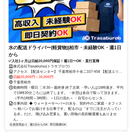
水の配送ドライバー(軽貨物)|柏市・未経験OK・週1日
から
✅入社1ヶ月は日給20,000円保証！週1日〜OK・直行直帰
株式会社Trasaburou(トラサブロウ)
アクセス: 【配送センター】 千葉県柏市十余二337-458 【配送エリ
ア】 千葉県 我孫子市・鎌ヶ谷市・松戸市・柏市・流山市・白井市
日給20,000円～30,000円
千葉県柏市
【本社】 千葉県柏市高柳801-1（東武野田線 高柳駅より車5分）
勤務時間・曜日: 〇8:30～最終便 終了次第 ・早い人は18時過ぎ、平均
で19時30分ごろには終了します。 ・休憩は各自で取って頂きます。
（平均1時間～3時間） ＜1日の流れ＞ ・自宅からセンタ...
仕事内容: ◆ ウォーターサーバーの水を、契約中のご家庭・オフィス
へ 軽バンでお届けする仕事です。 配るのは「すでに注文が入ってい
る水」だけ。 飛び込み営業も、重い荷物の長距離運搬もありませ
ん。...
社員登用あり
週1日からOK
即日勤務OK