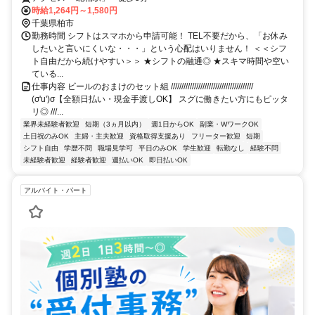
時給1,264円～1,580円
千葉県柏市
勤務時間 シフトはスマホから申請可能！ TEL不要だから、「お休み
したいと言いにくいな・・・」という心配はいりません！ ＜＜シフ
ト自由だから続けやすい＞＞ ★シフトの融通◎ ★スキマ時間や空い
ている...
仕事内容 ビールのおまけのセット組 ///////////////////////////////////////
(σ'u')σ【全額日払い・現金手渡しOK】 スグに働きたい方にもピッタ
リ◎ ///...
業界未経験者歓迎
短期（3ヵ月以内）
週1日からOK
副業・WワークOK
土日祝のみOK
主婦・主夫歓迎
資格取得支援あり
フリーター歓迎
短期
シフト自由
学歴不問
職場見学可
平日のみOK
学生歓迎
転勤なし
経験不問
未経験者歓迎
経験者歓迎
週払いOK
即日払いOK
アルバイト・パート