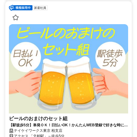
派遣社員
ビールのおまけのセット組
【駅徒歩5分】単発ＯＫ！日払いOK！かんたんWEB登録で好きな時に働
ける♪お友達との応募歓迎！
テイケイワークス東京 柏支店
アクセス 「北柏駅」～徒歩5分