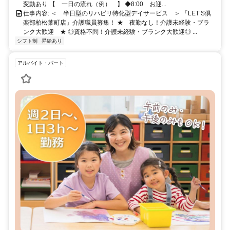
変動あり 【 一日の流れ（例） 】 ◆8:00 お迎...
仕事内容: ＜ 半日型のリハビリ特化型デイサービス ＞ 「LET’S倶
楽部柏松葉町店」介護職員募集！ ★ 夜勤なし！介護未経験・ブラ
ンク大歓迎 ★ ◎資格不問！介護未経験・ブランク大歓迎◎ ...
シフト制
昇給あり
アルバイト・パート