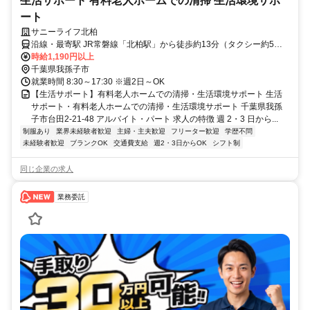
生活サポート 有料老人ホームでの清掃 生活環境サポ
ート
サニーライフ北柏
沿線・最寄駅 JR常磐線「北柏駅」から徒歩約13分（タクシー約5
分）
時給1,190円以上
千葉県我孫子市
就業時間 8:30～17:30 ※週2日～OK
【生活サポート】有料老人ホームでの清掃・生活環境サポート 生活
サポート・有料老人ホームでの清掃・生活環境サポート 千葉県我孫
子市台田2-21-48 アルバイト・パート 求人の特徴 週 2・3 日から...
制服あり
業界未経験者歓迎
主婦・主夫歓迎
フリーター歓迎
学歴不問
未経験者歓迎
ブランクOK
交通費支給
週2・3日からOK
シフト制
同じ企業の求人
業務委託