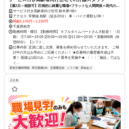
【週2日～相談可】圧倒的に綺麗な職場×フラットな人間関係＝現代の介
護の職場をお探しの方はこちら！
サービス付き高齢者向け住宅 銀木犀<柏>
アクセス: 常磐線 柏駅（徒歩20分） 車・バイク通勤もOK！
時給1,140円～1,190円
千葉県柏市
勤務時間・曜日: 【勤務時間】 ※フルタイムパートさん大歓迎！ 〈日
勤〉 ①7:00〜16:00 ②9:00〜18:00 ③11:00〜20:00 ＊実働8時間（休
憩60分） 【シフト...
仕事内容: 定員に達し次第、募集を締め切らせていただきます。 ご検
討中の方はお早めにご応募ください！ ★応募時の履歴書作成は不
要！ 面接は1回のみ、スピード選考を実施中★ 〈〈〈「施設」ではな
く...
変形労働時間制
即日勤務OK
交通費支給
シフト制
昇給あり
正社員