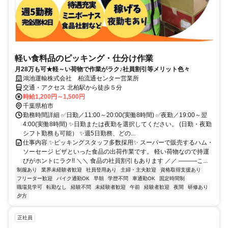
軽い食料品のピッキング・仕分け作業
月28万も可★軽～い荷物で作業がラク♪社員割引等メリット色々
鴻池運輸株式会社 柏流通センター営業所
交通・アクセス 北柏駅から徒歩５分
時給1,200円～1,500円
千葉県柏市
勤務時間詳細 ✅日勤／11:00～20:00(実働8時間) ✅夜勤／19:00～翌
4:00(実働8時間) ✨日勤または夜勤を選択してください。 (日勤・夜勤
シフト勤務も可能） ✨週5日勤務、どの...
仕事内容 ✨ピッキングスタッフ多数採用✨ スーパーで販売するハム・
ソーセージ ピザといった食品の出荷作業です。 軽い荷物なので持運
びがホントにラク!! ＼＼ 食品の社員割引もあります ／／ ―――こ...
制服あり
業界未経験者歓迎
社員登用あり
主婦・主夫歓迎
資格取得支援あり
フリーター歓迎
バイク通勤OK
早朝
学歴不問
車通勤OK
固定時間制
職場見学可
転勤なし
経験不問
未経験者歓迎
午前
経験者歓迎
夜間
研修あり
夕方
正社員