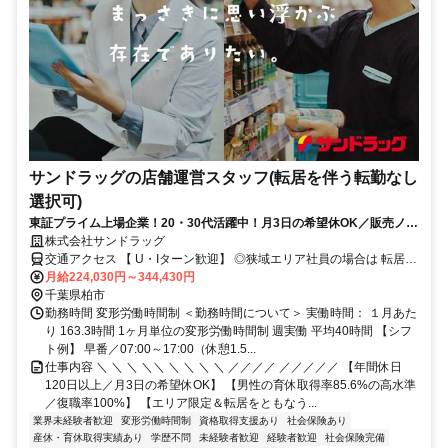
サンドラッグの店舗運営スタッフ(転居を伴う転勤なし
選択可)
東証プライム上場企業！20・30代活躍中！月3日の希望休OK／販売ノル
マなし／年収例32歳SV816万円／販促企画～商品管理など店舗運営がメ
株式会社サンドラッグ
インの仕事
交通アクセス 【 U・Iターン歓迎】 ◎狭域エリア社員の場合は 転居を
伴う転勤はありません。 ◎マイカー通勤OK
月給224,030円～344,430円
千葉県柏市
勤務時間 変形労働時間制 ＜勤務時間について＞ 実働時間： １月あた
り 163.3時間 1ヶ月単位の変形労働時間制 週実働 平均40時間 【シフ
ト例】 早番／07:00～17:00（休憩1.5...
仕事内容 ＼ ＼ ＼ ＼＼ ＼ ＼ ＼ ＼ ／／／／ ／／／／／ 【年間休日
120日以上／月3日の希望休OK】 【男性の育休取得率85.6%の高水準
／復職率100%】 【エリア限定＆転居をともなう...
業界未経験者歓迎
変形労働時間制
資格取得支援あり
社会保険あり
産休・育休取得実績あり
学歴不問
未経験者歓迎
経験者歓迎
社会保険完備