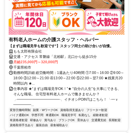
有料老人ホームの介護スタッフ・ヘルパー
【まずは職場見学も歓迎です*】スタッフ同士の助け合いが自慢。
もも太郎有限会社
交通・アクセス 常磐線「北柏駅」北口から徒歩15分
月給235,000円～320,000円
千葉県柏市
勤務時間詳細 総労働時間：1週あたり40時間 ①7:00～16:00 ②9:00～
18:00 ③12:00～21:00 ④13:00～22:00 ⑤22:00～翌7:00 ★残業月20
時間以内 ★...
仕事内容 ★“まずは職場見学OK！”★ “自分の人生”を大事にできる、
そんな職場。 住宅型有料老人ホームで働きませんか？
╭━━━━━━━━━━━━╮ イチオシPOINTはこちら！ ╰━ｖ
━━━━━...
変形労働時間制
副業・WワークOK
資格取得支援あり
フリーター歓迎
バイク通勤OK
学歴不問
車通勤OK
職場見学可
転勤なし
経験者歓迎
有資格者歓迎
研修あり
賞与あり
ブランクOK
育休あり
交通費支給
長期歓迎
資格取得手当あり
服装自由
昼食補助あり