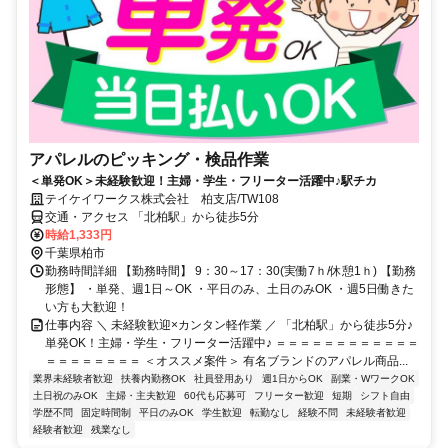
アパレルのピッキング・検品作業
＜単発OK＞未経験歓迎！主婦・学生・フリーター活躍中♪駅チカ
テイケイワークス株式会社 柏支店/TW108
交通・アクセス 「北柏駅」から徒歩5分
時給1,333円
千葉県柏市
勤務時間詳細 【勤務時間】 9：30～17：30(実働7ｈ/休憩1ｈ) 【勤務
形態】 ・単発、週1日～OK ・平日のみ、土日のみOK ・週5日働きた
い方も大歓迎！
仕事内容 ＼ 未経験歓迎×カンタン軽作業 ／ 「北柏駅」から徒歩5分♪
単発OK！主婦・学生・フリーター活躍中♪ ＝＝＝＝＝＝＝＝＝＝＝＝
＝＝＝＝＝＝＝＝ ＜オススメ案件＞ 有名ブランドのアパレル商品...
業界未経験者歓迎
扶養内勤務OK
社員登用あり
週1日からOK
副業・WワークOK
土日祝のみOK
主婦・主夫歓迎
60代も応募可
フリーター歓迎
短期
シフト自由
学歴不問
固定時間制
平日のみOK
学生歓迎
転勤なし
経験不問
未経験者歓迎
経験者歓迎
残業なし