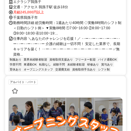
エクラシア我孫子
交通・アクセス 我孫子駅 徒歩18分
月給245,000円以上
千葉県我孫子市
勤務時間詳細 総労働時間：1週あたり40時間 ◇実働8時間のシフト制
＜日勤のシフト例＞ ▼実働8時間 ①7:00~16:00 ②8:00~17:00
③9:00~18:00 ④10:00~19:...
仕事内容 ＼あなたのチャレンジを応援！／ ‥ー‥ー‥ー‥ー‥ー‥
ー‥ー‥ー‥ー‥ー 介護の経験は一切不問！ 安定した業界で、長期
キャリアを築く！ ‥ー‥ー‥ー‥ー‥ー‥ー‥ー‥ー‥ー‥ー ✅無
資格...
制服あり
業界未経験者歓迎
資格取得支援あり
フリーター歓迎
バイク通勤OK
学歴不問
車通勤OK
転勤なし
経験不問
未経験者歓迎
研修あり
賞与あり
育休あり
オープニングスタッフ
交通費支給
資格取得手当あり
シフト制
アルバイト・パート