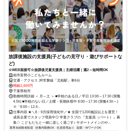
放課後施設の支援員(子どもの見守り・遊びサポートな
ど)
☆WEB面接可☆放課後児童支援員｜主婦活躍｜週2～短時間OK
柏市富勢小こどもルーム
交通・アクセス JR常磐線「北柏駅」車6分
時給1,400円
千葉県柏市
勤務時間詳細 ＜ 月～土 ＞ ■学校のある日／平日 13:00～17:30 (実働
4.5h) ■学校のない日／土曜・長期休暇中 8:00～17:30 (実働4.5h～)
※「8:00～12:4...
仕事内容 ★＼8・9月採用強化中／★ 全国で1200施設以上を運営！
成長企業でスタッフ増員中◎ 学童クラブの 『支援員（パート）』募
集◇ こどもたちと一緒に楽しく過ごす♪ サポートメインのや...
業界未経験者歓迎
扶養内勤務OK
社員登用あり
副業・WワークOK