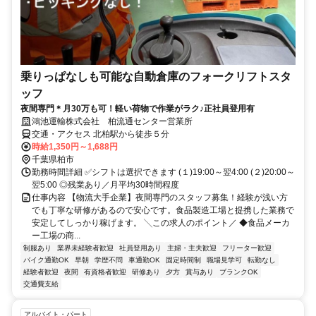
乗りっぱなしも可能な自動倉庫のフォークリフトスタ
ッフ
夜間専門＊月30万も可！軽い荷物で作業がラク♪正社員登用有
鴻池運輸株式会社 柏流通センター営業所
交通・アクセス 北柏駅から徒歩５分
時給1,350円～1,688円
千葉県柏市
勤務時間詳細 ✅シフトは選択できます (１)19:00～翌4:00 (２)20:00～
翌5:00 ◎残業あり／月平均30時間程度
仕事内容 【物流大手企業】夜間専門のスタッフ募集！経験が浅い方
でも丁寧な研修があるので安心です。食品製造工場と提携した業務で
安定してしっかり稼げます。 ╲この求人のポイント／ ◆食品メーカ
ー工場の商...
制服あり
業界未経験者歓迎
社員登用あり
主婦・主夫歓迎
フリーター歓迎
バイク通勤OK
早朝
学歴不問
車通勤OK
固定時間制
職場見学可
転勤なし
経験者歓迎
夜間
有資格者歓迎
研修あり
夕方
賞与あり
ブランクOK
交通費支給
アルバイト・パート