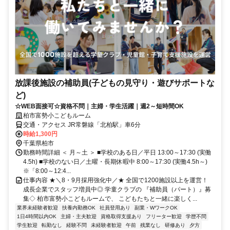
放課後施設の補助員(子どもの見守り・遊びサポートな
ど)
☆WEB面接可☆資格不問｜主婦・学生活躍｜週2～短時間OK
柏市富勢小こどもルーム
交通・アクセス JR常磐線「北柏駅」車6分
時給1,300円
千葉県柏市
勤務時間詳細 ＜ 月～土 ＞ ■学校のある日／平日 13:00～17:30 (実働
4.5h) ■学校のない日／土曜・長期休暇中 8:00～17:30 (実働4.5h～)
※「8:00～12:4...
仕事内容 ★＼8・9月採用強化中／★ 全国で1200施設以上を運営！
成長企業でスタッフ増員中◎ 学童クラブの 『補助員（パート）』募
集◇ 柏市富勢小こどもルームで、 こどもたちと一緒に楽しく...
業界未経験者歓迎
扶養内勤務OK
社員登用あり
副業・WワークOK
1日4時間以内OK
主婦・主夫歓迎
資格取得支援あり
フリーター歓迎
学歴不問
学生歓迎
転勤なし
経験不問
未経験者歓迎
午前
残業なし
研修あり
夕方