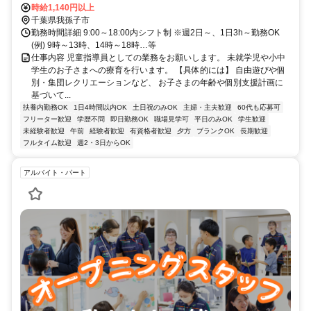
時給1,140円以上
千葉県我孫子市
勤務時間詳細 9:00～18:00内シフト制 ※週2日～、1日3h～勤務OK
(例) 9時～13時、14時～18時…等
仕事内容 児童指導員としての業務をお願いします。 未就学児や小中
学生のお子さまへの療育を行います。 【具体的には】 自由遊びや個
別・集団レクリエーションなど、 お子さまの年齢や個別支援計画に
基づいて...
扶養内勤務OK
1日4時間以内OK
土日祝のみOK
主婦・主夫歓迎
60代も応募可
フリーター歓迎
学歴不問
即日勤務OK
職場見学可
平日のみOK
学生歓迎
未経験者歓迎
午前
経験者歓迎
有資格者歓迎
夕方
ブランクOK
長期歓迎
フルタイム歓迎
週2・3日からOK
アルバイト・パート