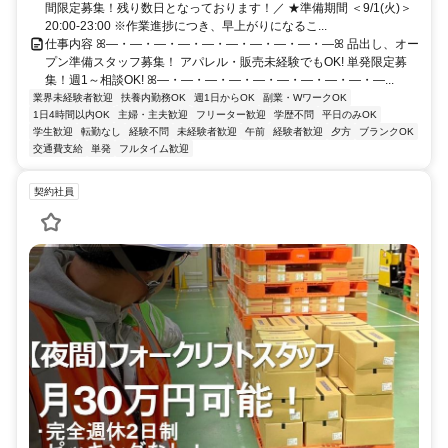
間限定募集！残り数日となっております！／ ★準備期間 ＜9/1(火)＞
20:00-23:00 ※作業進捗につき、早上がりになるこ...
仕事内容 ꕤ―・―・―・―・―・―・―・―・―・―ꕤ 品出し、オー
プン準備スタッフ募集！ アパレル・販売未経験でもOK! 単発限定募
集！週1～相談OK! ꕤ―・―・―・―・―・―・―・―・―・―...
業界未経験者歓迎
扶養内勤務OK
週1日からOK
副業・WワークOK
1日4時間以内OK
主婦・主夫歓迎
フリーター歓迎
学歴不問
平日のみOK
学生歓迎
転勤なし
経験不問
未経験者歓迎
午前
経験者歓迎
夕方
ブランクOK
交通費支給
単発
フルタイム歓迎
契約社員