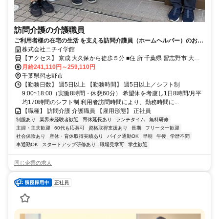
訪問介護の介護職員
ご利用者様の在宅の生活 を支える訪問介護員（ホームヘルパー）のお仕
事です。
株式会社ニチイ学館
【アクセス】 京成 大久保から徒歩５分 ■住 所 千葉県 習志野市 大久
月給241,110円～259,110円
保1-29-1サカイビル1F ■アクセス 京成 大久保から徒歩５分
千葉県習志野市
【勤務日数】 週5日以上 【勤務時間】 週5日以上／シフト制
9:00~18:00（実働8時間・休憩60分） 希望休を考慮し1日8時間/月平
均170時間のシフト制 利用者訪問時間により、勤務時間に...
【職種】 訪問介護 介護職員 【雇用形態】 正社員
制服あり
業界未経験者歓迎
育休延長あり
ランチタイム
無料研修
主婦・主夫歓迎
60代も応募可
資格取得支援あり
長期
フリーター歓迎
社会保険あり
産休・育休取得実績あり
バイク通勤OK
早朝
午後
学歴不問
車通勤OK
スタートアップ研修あり
職場見学可
学生歓迎
同じ企業の求人
正社員