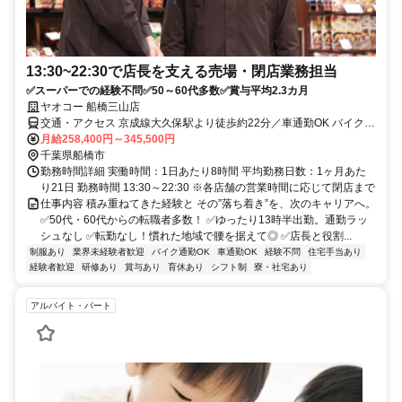
13:30~22:30で店長を支える売場・閉店業務担当
✅スーパーでの経験不問✅50～60代多数✅賞与平均2.3カ月
ヤオコー 船橋三山店
交通・アクセス 京成線大久保駅より徒歩約22分／車通勤OK バイク通
勤OK 自転車通勤OK
月給258,400円～345,500円
千葉県船橋市
勤務時間詳細 実働時間：1日あたり8時間 平均勤務日数：1ヶ月あた
り21日 勤務時間 13:30～22:30 ※各店舗の営業時間に応じて閉店まで
仕事内容 積み重ねてきた経験と その”落ち着き”を、次のキャリアへ。
✅50代・60代からの転職者多数！ ✅ゆったり13時半出勤。通勤ラッ
シュなし ✅転勤なし！慣れた地域で腰を据えて◎ ✅店長と役割...
制服あり
業界未経験者歓迎
バイク通勤OK
車通勤OK
経験不問
住宅手当あり
経験者歓迎
研修あり
賞与あり
育休あり
シフト制
寮・社宅あり
アルバイト・パート