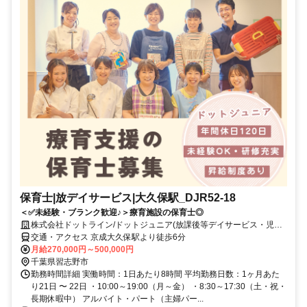
保育士|放デイサービス|大久保駅_DJR52-18
＜✅未経験・ブランク歓迎♪＞療育施設の保育士◎
株式会社ドットライン/ドットジュニア(放課後等デイサービス・児童
発達支援) 京成大久保駅前教室
交通・アクセス 京成大久保駅より徒歩6分
月給270,000円～500,000円
千葉県習志野市
勤務時間詳細 実働時間：1日あたり8時間 平均勤務日数：1ヶ月あた
り21日 〜 22日 ・10:00～19:00（月～金） ・8:30～17:30（土・祝・
長期休暇中） アルバイト・パート（主婦パー...