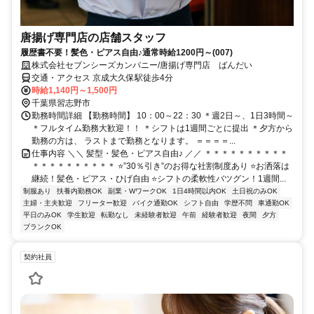
唐揚げ専門店の店舗スタッフ
履歴書不要！髪色・ピアス自由♪通常時給1200円～(007)
株式会社セブンシーズカンパニー/唐揚げ専門店 ばんだい
交通・アクセス 京成大久保駅徒歩4分
時給1,140円～1,500円
千葉県習志野市
勤務時間詳細 【勤務時間】 10：00～22：30 ＊週2日～、1日3時間～
＊フルタイム勤務大歓迎！！ ＊シフトは1週間ごとに提出 ＊夕方から
勤務の方は、 ラストまで勤務となります。 ＝＝＝＝...
仕事内容 ＼＼ 髪型・髪色・ピアス自由♪ ／／ ＊＊＊＊＊＊＊＊＊＊
＊＊＊＊＊＊＊＊＊＊ ⭐”30％引き”のお得な社割制度あり ⭐お洒落は
継続！髪色・ピアス・ひげ自由 ⭐シフトの柔軟性バツグン！1週間...
制服あり
扶養内勤務OK
副業・WワークOK
1日4時間以内OK
土日祝のみOK
主婦・主夫歓迎
フリーター歓迎
バイク通勤OK
シフト自由
学歴不問
車通勤OK
平日のみOK
学生歓迎
転勤なし
未経験者歓迎
午前
経験者歓迎
夜間
夕方
ブランクOK
契約社員