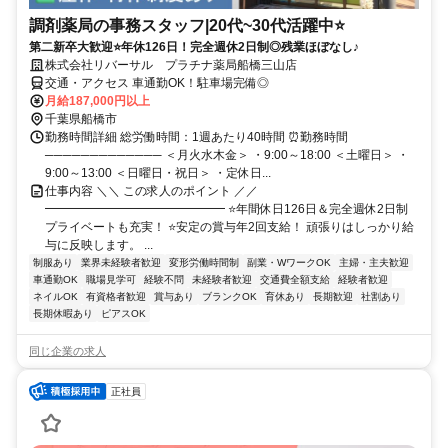
調剤薬局の事務スタッフ|20代~30代活躍中⭐
第二新卒大歓迎⭐年休126日！完全週休2日制◎残業ほぼなし♪
株式会社リバーサル プラチナ薬局船橋三山店
交通・アクセス 車通勤OK！駐車場完備◎
月給187,000円以上
千葉県船橋市
勤務時間詳細 総労働時間：1週あたり40時間 ⏰勤務時間
───────────── ＜月火水木金＞ ・9:00～18:00 ＜土曜日＞ ・
9:00～13:00 ＜日曜日・祝日＞ ・定休日...
仕事内容 ＼＼ この求人のポイント ／／
━━━━━━━━━━━━━━━ ⭐年間休日126日＆完全週休2日制
プライベートも充実！ ⭐安定の賞与年2回支給！ 頑張りはしっかり給
与に反映します。 ...
制服あり
業界未経験者歓迎
変形労働時間制
副業・WワークOK
主婦・主夫歓迎
車通勤OK
職場見学可
経験不問
未経験者歓迎
交通費全額支給
経験者歓迎
ネイルOK
有資格者歓迎
賞与あり
ブランクOK
育休あり
長期歓迎
社割あり
長期休暇あり
ピアスOK
同じ企業の求人
正社員