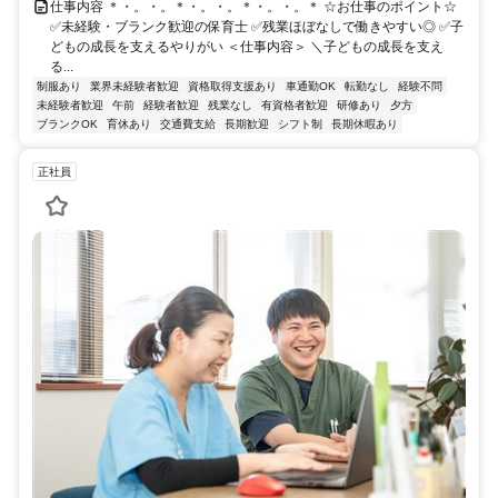
仕事内容 ＊・。・。＊・。・。＊・。・。＊ ☆お仕事のポイント☆
✅未経験・ブランク歓迎の保育士 ✅残業ほぼなしで働きやすい◎ ✅子
どもの成長を支えるやりがい ＜仕事内容＞ ＼子どもの成長を支え
る...
制服あり
業界未経験者歓迎
資格取得支援あり
車通勤OK
転勤なし
経験不問
未経験者歓迎
午前
経験者歓迎
残業なし
有資格者歓迎
研修あり
夕方
ブランクOK
育休あり
交通費支給
長期歓迎
シフト制
長期休暇あり
正社員