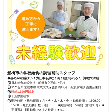
船橋市の学校給食の調理補助スタッフ
◆昼のみ×残業ナシ！力仕事も少なく長く続けられる☆【学校での給食
調理補助】
日本給食株式会社 船橋市立三山小学校
アクセス 京成本線 京成大久保徒歩約19分、新京成電鉄 薬園台東口徒
歩約29分、京成本線 実籾北口徒歩約30分 京成大久保駅から車10分、
時給1,190円以上
実籾駅から車11分、薬円台駅から車12分
千葉県船橋市
勤務時間 ・勤務曜日：月・火・水・木・金 ・勤務時間： [1] 09:00～
15:00 ・最低勤務日数（週）：3日 ■実働時間 5.5時間（休憩30分） ■
平日週3～5日勤務できる方歓迎！ ■扶...