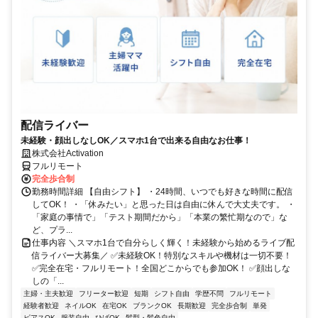
配信ライバー
未経験・顔出しなしOK／スマホ1台で出来る自由なお仕事！
株式会社Activation
フルリモート
完全歩合制
勤務時間詳細 【自由シフト】 ・24時間、いつでも好きな時間に配信
してOK！ ・「休みたい」と思った日は自由に休んで大丈夫です。 ・
「家庭の事情で」「テスト期間だから」「本業の繁忙期なので」な
ど、プラ...
仕事内容 ＼スマホ1台で自分らしく輝く！未経験から始めるライブ配
信ライバー大募集／ ✅未経験OK！特別なスキルや機材は一切不要！
✅完全在宅・フルリモート！全国どこからでも参加OK！ ✅顔出しな
しの「...
主婦・主夫歓迎
フリーター歓迎
短期
シフト自由
学歴不問
フルリモート
経験者歓迎
ネイルOK
在宅OK
ブランクOK
長期歓迎
完全歩合制
単発
ピアスOK
服装自由
ひげOK
髪型・髪色自由