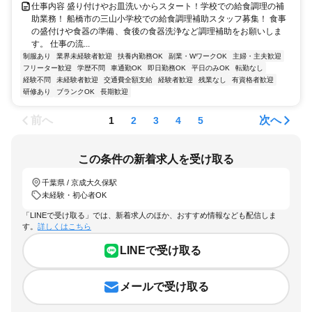
仕事内容 盛り付けやお皿洗いからスタート！学校での給食調理の補
助業務！ 船橋市の三山小学校での給食調理補助スタッフ募集！ 食事
の盛付けや食器の準備、食後の食器洗浄など調理補助をお願いしま
す。 仕事の流...
制服あり
業界未経験者歓迎
扶養内勤務OK
副業・WワークOK
主婦・主夫歓迎
フリーター歓迎
学歴不問
車通勤OK
即日勤務OK
平日のみOK
転勤なし
経験不問
未経験者歓迎
交通費全額支給
経験者歓迎
残業なし
有資格者歓迎
研修あり
ブランクOK
長期歓迎
前へ
次へ
1
2
3
4
5
この条件の新着求人を受け取る
千葉県 / 京成大久保駅
未経験・初心者OK
「LINEで受け取る」では、新着求人のほか、おすすめ情報なども配信しま
す。
詳しくはこちら
LINEで受け取る
メールで受け取る