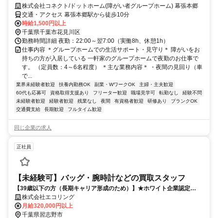
株式会社コネクト/ドットホーム(障がい者グループホーム) 幕張本郷
交通・アクセス 幕張本郷駅から徒歩10分
時給1,500円以上
千葉県千葉市花見川区
勤務時間詳細 夜勤：22:00～翌7:00（実働8h、休憩1h）
仕事内容 ＊グループホームでの生活サポート・見守り＊ 障がいをお
持ちの方が入居している 一軒家のグループホームで夜勤のお仕事で
す。 （定員数：4～6名程度） ＊主な業務内容＊ ・夜間の見回り（車
で...
業界未経験者歓迎
扶養内勤務OK
副業・WワークOK
主婦・主夫歓迎
60代も応募可
資格取得支援あり
フリーター歓迎
職場見学可
転勤なし
経験不問
未経験者歓迎
経験者歓迎
残業なし
夜間
有資格者歓迎
研修あり
ブランクOK
交通費支給
長期歓迎
フルタイム歓迎
同じ企業の求人
正社員
【未経験可】バッグ・腕時計などの買取スタッフ
【39歳以下の方（長期キャリア形成のため）】★ホワイト企業認定
★【カウンターセールス（査定・買取）】※残業月10h以下／未経験で
株式会社エコリング
も年収460万円スタート／賞与2回（平均支給額180万円！）〜創業15年
月給320,000円以上
で年商100億突破した急成長企業〜
千葉県習志野市