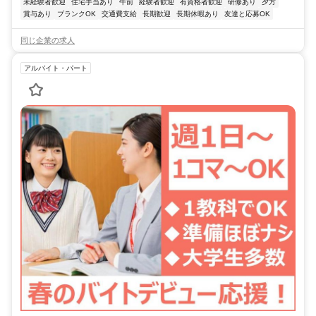
未経験者歓迎
住宅手当あり
午前
経験者歓迎
有資格者歓迎
研修あり
夕方
賞与あり
ブランクOK
交通費支給
長期歓迎
長期休暇あり
友達と応募OK
同じ企業の求人
アルバイト・パート