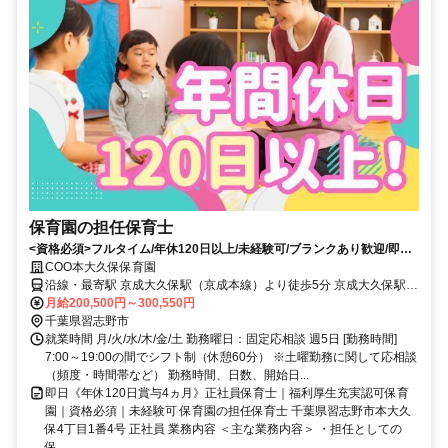
保育園の担任保育士
<資格必須>フルタイム/年休120日以上/未経験可/ブランクあり歓迎/即日
OK/勤務開始日相談OK/駅徒歩5分以内/賞与4ヶ月以上/社会保険完備/家賃
COO本大久保保育園
補助・住宅手当
沿線・最寄駅 京成大久保駅（京成本線）より徒歩5分 京成大久保駅
（京成本線）より徒歩5分 京成幕張本郷駅（京成千葉線）より徒歩19
月給200,500円～300,550円
分
千葉県習志野市
就業時間 月/火/水/木/金/土 勤務曜日：固定応相談 週5日 [勤務時間]
7:00～19:00の間でシフト制（休憩60分） ※土曜勤務に関して応相談
（頻度・時間帯など） 勤務時間、日数、開始日...
即日《年休120日賞与4ヵ月》正社員保育士｜福利厚生充実認可保育
園｜資格必須｜未経験可 保育園の担任保育士 千葉県習志野市本大久
保4丁目1番4号 正社員 業務内容 ＜主な業務内容＞ ・担任としての
保...