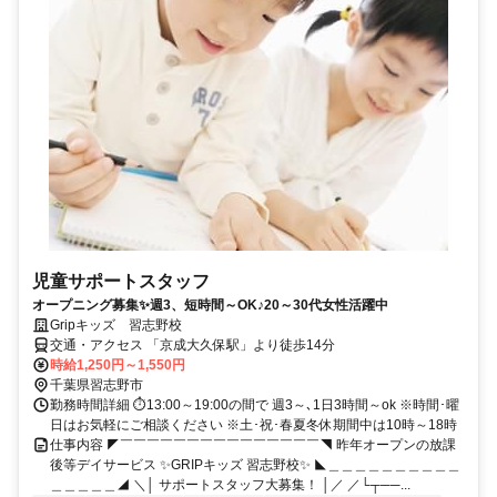
児童サポートスタッフ
オープニング募集✨週3、短時間～OK♪20～30代女性活躍中
Gripキッズ 習志野校
交通・アクセス 「京成大久保駅」より徒歩14分
時給1,250円～1,550円
千葉県習志野市
勤務時間詳細 ⏱13:00～19:00の間で 週3～､1日3時間～ok ※時間･曜
日はお気軽にご相談ください ※土･祝･春夏冬休期間中は10時～18時
仕事内容 ◤￣￣￣￣￣￣￣￣￣￣￣￣￣￣￣◥ 昨年オープンの放課
後等デイサービス ✨GRIPキッズ 習志野校✨ ◣＿＿＿＿＿＿＿＿＿＿
＿＿＿＿＿◢ ＼│ サポートスタッフ大募集！ │／ ／└┬──...