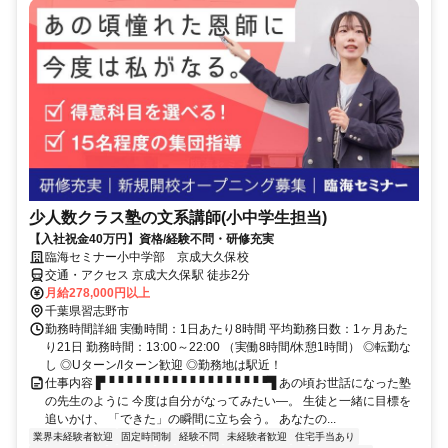
少人数クラス塾の文系講師(小中学生担当)
【入社祝金40万円】資格/経験不問・研修充実
臨海セミナー小中学部 京成大久保校
交通・アクセス 京成大久保駅 徒歩2分
月給278,000円以上
千葉県習志野市
勤務時間詳細 実働時間：1日あたり8時間 平均勤務日数：1ヶ月あた
り21日 勤務時間：13:00～22:00 （実働8時間/休憩1時間） ◎転勤な
し ◎Uターン/Iターン歓迎 ◎勤務地は駅近！
仕事内容 ▛▝▝▝▝▝▝▝▝▝▝▝▝▝▝▝▝▝▝▜ あの頃お世話になった塾
の先生のように 今度は自分がなってみたい―。 生徒と一緒に目標を
追いかけ、 「できた」の瞬間に立ち会う。 あなたの...
業界未経験者歓迎
固定時間制
経験不問
未経験者歓迎
住宅手当あり