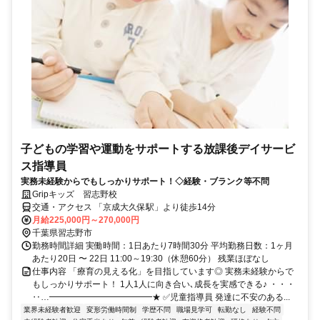
子どもの学習や運動をサポートする放課後デイサービ
ス指導員
実務未経験からでもしっかりサポート！◇経験・ブランク等不問
Gripキッズ 習志野校
交通・アクセス 「京成大久保駅」より徒歩14分
月給225,000円～270,000円
千葉県習志野市
勤務時間詳細 実働時間：1日あたり7時間30分 平均勤務日数：1ヶ月
あたり20日 〜 22日 11:00～19:30（休憩60分） 残業ほぼなし
仕事内容 「療育の見える化」を目指しています◎ 実務未経験からで
もしっかりサポート！ 1人1人に向き合い､成長を実感できる♪ ・・・
‥…━━━━━━━━━━━━★ ✅児童指導員 発達に不安のある...
業界未経験者歓迎
変形労働時間制
学歴不問
職場見学可
転勤なし
経験不問