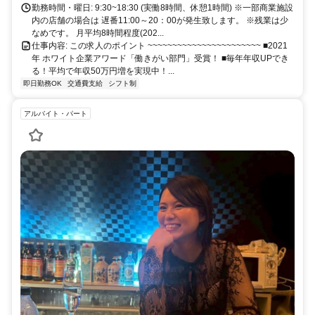
勤務時間・曜日: 9:30~18:30 (実働8時間、休憩1時間) ※一部商業施設
内の店舗の場合は 遅番11:00～20：00が発生致します。 ※残業は少
なめです。 月平均8時間程度(202...
仕事内容: この求人のポイント ~~~~~~~~~~~~~~~~~~~~~~~ ■2021
年 ホワイト企業アワード「働きがい部門」受賞！ ■毎年年収UPでき
る！平均で年収50万円増を実現中！...
即日勤務OK
交通費支給
シフト制
アルバイト・パート