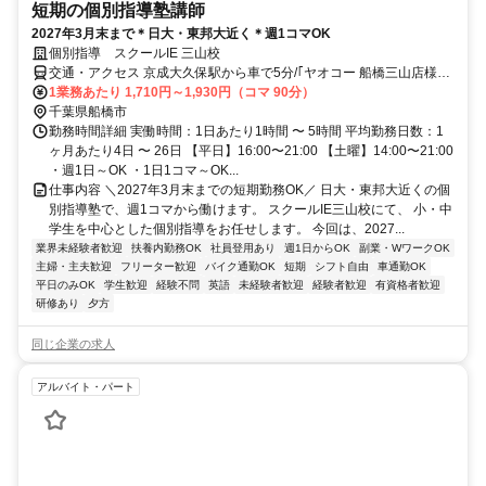
短期の個別指導塾講師
2027年3月末まで＊日大・東邦大近く＊週1コマOK
個別指導 スクールIE 三山校
交通・アクセス 京成大久保駅から車で5分/｢ヤオコー 船橋三山店様｣
近く
1業務あたり 1,710円～1,930円（コマ 90分）
千葉県船橋市
勤務時間詳細 実働時間：1日あたり1時間 〜 5時間 平均勤務日数：1
ヶ月あたり4日 〜 26日 【平日】16:00〜21:00 【土曜】14:00〜21:00
・週1日～OK ・1日1コマ～OK...
仕事内容 ＼2027年3月末までの短期勤務OK／ 日大・東邦大近くの個
別指導塾で、週1コマから働けます。 スクールIE三山校にて、 小・中
学生を中心とした個別指導をお任せします。 今回は、2027...
業界未経験者歓迎
扶養内勤務OK
社員登用あり
週1日からOK
副業・WワークOK
主婦・主夫歓迎
フリーター歓迎
バイク通勤OK
短期
シフト自由
車通勤OK
平日のみOK
学生歓迎
経験不問
英語
未経験者歓迎
経験者歓迎
有資格者歓迎
研修あり
夕方
同じ企業の求人
アルバイト・パート