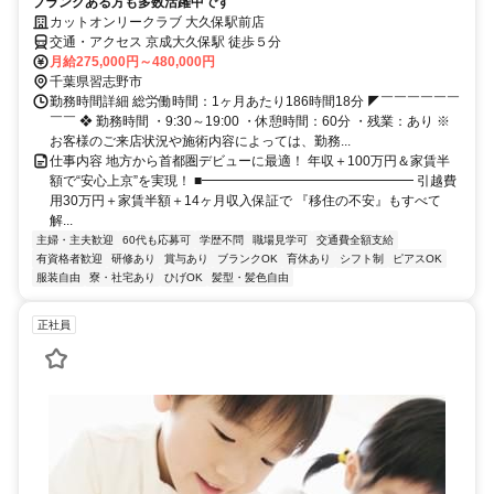
ブランクある方も多数活躍中です
カットオンリークラブ 大久保駅前店
交通・アクセス 京成大久保駅 徒歩５分
月給275,000円～480,000円
千葉県習志野市
勤務時間詳細 総労働時間：1ヶ月あたり186時間18分 ◤￣￣￣￣￣￣
￣￣ ❖ 勤務時間 ・9:30～19:00 ・休憩時間：60分 ・残業：あり ※
お客様のご来店状況や施術内容によっては、勤務...
仕事内容 地方から首都圏デビューに最適！ 年収＋100万円＆家賃半
額で“安心上京”を実現！ ■━━━━━━━━━━━━━━━━ 引越費
用30万円＋家賃半額＋14ヶ月収入保証で 『移住の不安』もすべて
解...
主婦・主夫歓迎
60代も応募可
学歴不問
職場見学可
交通費全額支給
有資格者歓迎
研修あり
賞与あり
ブランクOK
育休あり
シフト制
ピアスOK
服装自由
寮・社宅あり
ひげOK
髪型・髪色自由
正社員