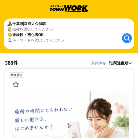
千葉県
京成大久保駅
職種を選択してください
未経験・初心者OK
キーワードを選択してください
388件
条件保存
関連度順
業務委託