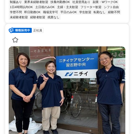
制服あり
業界未経験者歓迎
扶養内勤務OK
社員登用あり
副業・WワークOK
1日4時間以内OK
土日祝のみOK
主婦・主夫歓迎
フリーター歓迎
シフト自由
学歴不問
即日勤務OK
職場見学可
平日のみOK
学生歓迎
転勤なし
経験不問
未経験者歓迎
経験者歓迎
残業なし
正社員