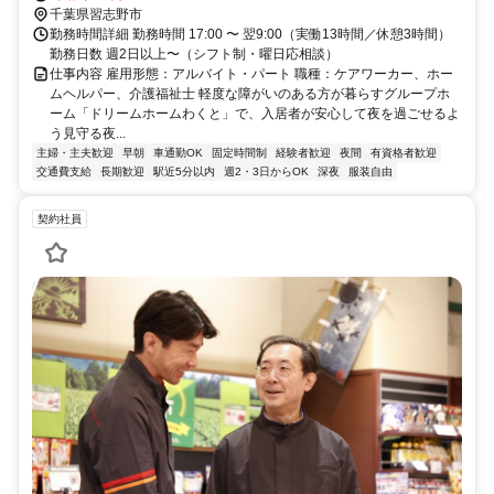
千葉県習志野市
勤務時間詳細 勤務時間 17:00 〜 翌9:00（実働13時間／休憩3時間）
勤務日数 週2日以上〜（シフト制・曜日応相談）
仕事内容 雇用形態：アルバイト・パート 職種：ケアワーカー、ホー
ムヘルパー、介護福祉士 軽度な障がいのある方が暮らすグループホ
ーム「ドリームホームわくと」で、入居者が安心して夜を過ごせるよ
う見守る夜...
主婦・主夫歓迎
早朝
車通勤OK
固定時間制
経験者歓迎
夜間
有資格者歓迎
交通費支給
長期歓迎
駅近5分以内
週2・3日からOK
深夜
服装自由
契約社員