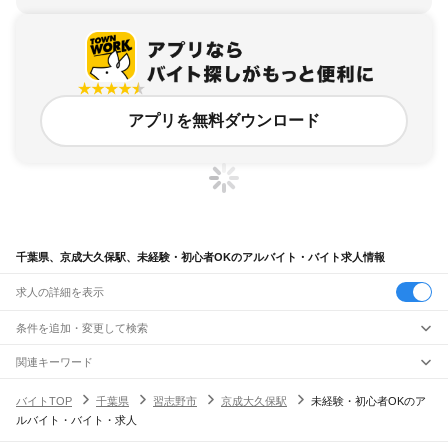
アプリを無料ダウンロード
千葉県、京成大久保駅、未経験・初心者OKのアルバイト・バイト求人情報
求人の詳細を表示
条件を追加・変更して検索
市区町村を追加・変更
関連キーワード
完全在宅ワーク 全国
シール貼り 在宅
現在地周辺
ガチャガチャ
犬カフェ
千葉県
駅を追加・変更
バイトTOP
千葉県
習志野市
京成大久保駅
未経験・初心者OKのア
千葉県
すべて
ルバイト・バイト・求人
千葉市
すべて
職種を追加・変更
JR武蔵野線
中央区
花見川区
稲毛区
若葉区
緑区
美浜区