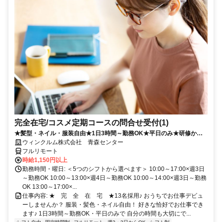
完全在宅/コスメ定期コースの問合せ受付(1)
★髪型・ネイル・服装自由★1日3時間～勤務OK★平日のみ★研修から
フルリモート！
ウィンクルム株式会社 青森センター
フルリモート
時給1,150円以上
勤務時間・曜日: ＜5つのシフトから選べます＞ 10:00～17:00×週3日
～勤務OK 10:00～13:00×週4日～勤務OK 10:00～14:00×週3日～勤務
OK 13:00～17:00×...
仕事内容: ★ 完 全 在 宅 ★13名採用♪ おうちでお仕事デビュ
ーしませんか？ 服装・髪色・ネイル自由！ 好きな恰好でお仕事でき
ます♪ 1日3時間～勤務OK・平日のみで 自分の時間も大切にで...