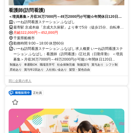
看護師(訪問看護)
＜増員募集＞月収36万7000円～49万2000円が可能☆年間休日120日！
入社祝い金10万円支給◎マイカー通勤はもちろん社用車での通勤も可
いーね訪問看護ステーション ふなばし
能！【船橋市・京成大久保駅・訪問看護ステーション・看護師・日勤常
最寄駅 京成本線「京成大久保駅」より車で5分（徒歩15分、自転車8
勤】
分） ※最寄駅から通勤の方に自転車の貸与も行っております
月給322,000円～452,000円
千葉県船橋市
勤務時間 9:00～18:00 休憩60分
いーね訪問看護ステーション ふなばし 求人概要 いーね訪問看護ステ
ーション ふなばし：看護師（訪問看護）/正社員（日勤常勤） ＜増員
募集＞月収36万7000円～49万2000円が可能☆年間休日120日...
制服あり
車通勤OK
職場見学可
社会保険完備
制服貸与
賞与あり
シフト制
昇給あり
賞与年2回あり
入社祝い金あり
髪型・髪色自由
同じ企業の求人
正社員