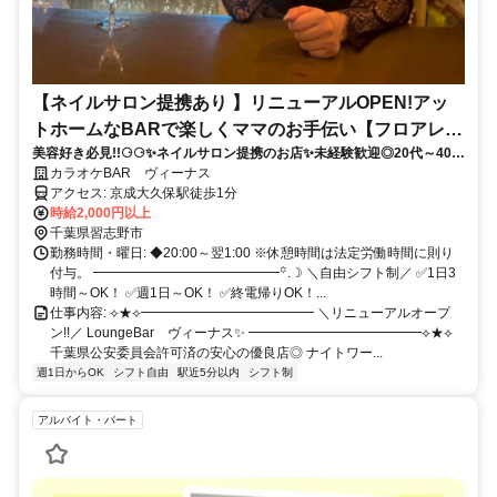
【ネイルサロン提携あり 】リニューアルOPEN!アッ
トホームなBARで楽しくママのお手伝い【フロアレデ
美容好き必見!!⚆⚆✨ネイルサロン提携のお店✨未経験歓迎◎20代～40代
ィ】
活躍中◎週末は時給UP！初めてさんも安心のアットホームなお店でゆる
カラオケBAR ヴィーナス
っとお仕事しませんか♪
アクセス: 京成大久保駅徒歩1分
時給2,000円以上
千葉県習志野市
勤務時間・曜日: ◆20:00～翌1:00 ※休憩時間は法定労働時間に則り
付与。 ━━━━━━━━━━━━━━꙳.☽ ＼自由シフト制／ ✅1日3
時間～OK！ ✅週1日～OK！ ✅終電帰りOK！...
仕事内容: ⟡★⟡━━━━━━━━━━━━━ ＼リニューアルオープ
ン!!／ LoungeBar ヴィーナス✨ ━━━━━━━━━━━━━⟡★⟡
千葉県公安委員会許可済の安心の優良店◎ ナイトワー...
週1日からOK
シフト自由
駅近5分以内
シフト制
アルバイト・パート