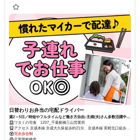
日替わりお弁当の宅配ドライバー
週2～5日／時短やフルタイムなど働き方自由♪主婦(夫)さん多数活躍中！
サポート体制バッチリなのでお子さんの行事でのお休みなども取りやす
ワタミの宅食 1207_千葉船橋三山営業所
い◎
アクセス 京成本線 京成大久保徒歩約21分、京成本線 実籾北口徒歩約
22分、新京成電鉄 薬園台東口徒歩約35分
完全歩合制
千葉県船橋市