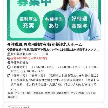
介護職員/再雇用制度有/特別養護老人ホーム
交通費支給⭐️再雇用制度有✨寮あり✅️年休110日以上✨担当者オススメ⭕️
研修支援有✨経験者優遇❗️車通勤ＯＫ⭐️週休2日✊️高額求人
特別養護老人ホーム 三山園
月給247,000円～307,000円
千葉県船橋市
【勤務時間】 （1）06:30～15:30 （2）08:30～17:30 （3）11:30～
20:30 （4）16:30～09:30
【仕事内容】 【仕事内容】 【高額求人】単身寮あり★年間休日115
日☆彡残業も月5時間程度と働きやすい♪ 介護職員募集！ 【概要】 ●
食事介助、 水分摂取の促進・入浴介助、 排せつ介助などを行って
い...
長期
フリーター歓迎
大量募集
学歴不問
経験者歓迎
ブランクOK
シフト制
昇給あり
アルバイト・パート