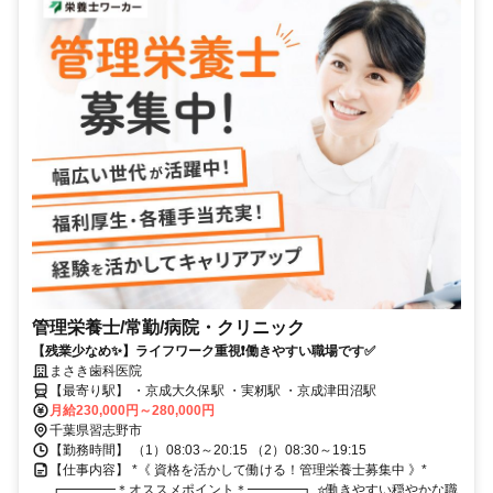
管理栄養士/常勤/病院・クリニック
【残業少なめ✨】ライフワーク重視❗️働きやすい職場です✅️
まさき歯科医院
【最寄り駅】 ・京成大久保駅 ・実籾駅 ・京成津田沼駅
月給230,000円～280,000円
千葉県習志野市
【勤務時間】 （1）08:03～20:15 （2）08:30～19:15
【仕事内容】 *《 資格を活かして働ける！管理栄養士募集中 》*
┏━━━━＊オススメポイント＊━━━━┓ ⭐️働きやすい穏やかな職