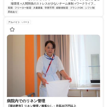
場環境 ⭐️人間関係のストレスが少ないチーム体制 ⭐️ワークライフ...
長期
フリーター歓迎
大量募集
学歴不問
経験者歓迎
ブランクOK
シフト制
昇給あり
アルバイト・パート
病院内でのリネン管理
【習志野市】リネン管理／接客なし・月収20万円以上