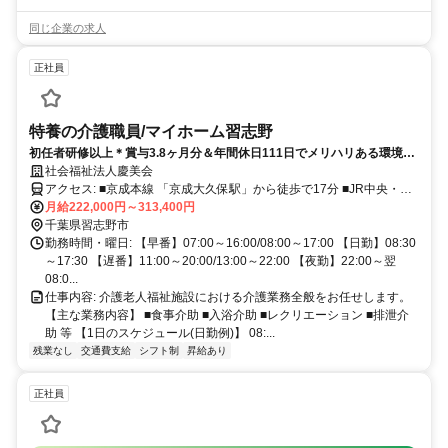
同じ企業の求人
正社員
特養の介護職員/マイホーム習志野
初任者研修以上＊賞与3.8ヶ月分＆年間休日111日でメリハリある環境◎
大手社会福祉法人の安定基盤あります◎車通勤OK
社会福祉法人慶美会
アクセス: ■京成本線 「京成大久保駅」から徒歩で17分 ■JR中央・総
武線 「幕張本郷駅」から徒歩で15分 ■京成千葉線 「京成幕張本郷
月給222,000円～313,400円
駅」から徒歩で15分
千葉県習志野市
勤務時間・曜日: 【早番】07:00～16:00/08:00～17:00 【日勤】08:30
～17:30 【遅番】11:00～20:00/13:00～22:00 【夜勤】22:00～翌
08:0...
仕事内容: 介護老人福祉施設における介護業務全般をお任せします。
【主な業務内容】 ■食事介助 ■入浴介助 ■レクリエーション ■排泄介
助 等 【1日のスケジュール(日勤例)】 08:...
残業なし
交通費支給
シフト制
昇給あり
正社員