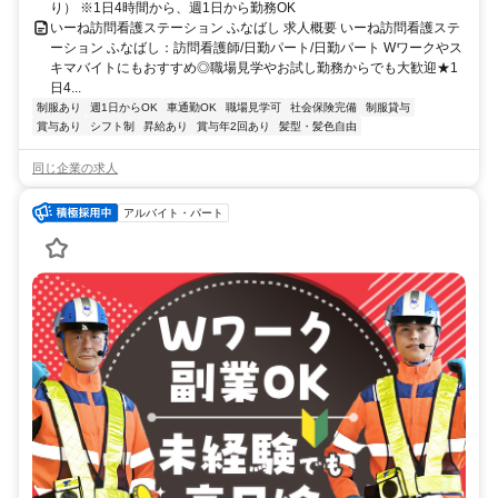
り） ※1日4時間から、週1日から勤務OK
いーね訪問看護ステーション ふなばし 求人概要 いーね訪問看護ステ
ーション ふなばし：訪問看護師/日勤パート/日勤パート Wワークやス
キマバイトにもおすすめ◎職場見学やお試し勤務からでも大歓迎★1
日4...
制服あり
週1日からOK
車通勤OK
職場見学可
社会保険完備
制服貸与
賞与あり
シフト制
昇給あり
賞与年2回あり
髪型・髪色自由
同じ企業の求人
アルバイト・パート