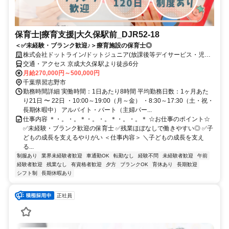
保育士|療育支援|大久保駅前_DJR52-18
＜✅未経験・ブランク歓迎♪＞療育施設の保育士◎
株式会社ドットライン/ドットジュニア(放課後等デイサービス・児童
発達支援) 京成大久保駅前教室
交通・アクセス 京成大久保駅より徒歩6分
月給270,000円～500,000円
千葉県習志野市
勤務時間詳細 実働時間：1日あたり8時間 平均勤務日数：1ヶ月あた
り21日 〜 22日 ・10:00～19:00（月～金） ・8:30～17:30（土・祝・
長期休暇中） アルバイト・パート（主婦パー...
仕事内容 ＊・。・。＊・。・。＊・。・。＊ ☆お仕事のポイント☆
✅未経験・ブランク歓迎の保育士 ✅残業ほぼなしで働きやすい◎ ✅子
どもの成長を支えるやりがい ＜仕事内容＞ ＼子どもの成長を支え
る...
制服あり
業界未経験者歓迎
車通勤OK
転勤なし
経験不問
未経験者歓迎
午前
経験者歓迎
残業なし
有資格者歓迎
夕方
ブランクOK
育休あり
長期歓迎
シフト制
長期休暇あり
正社員