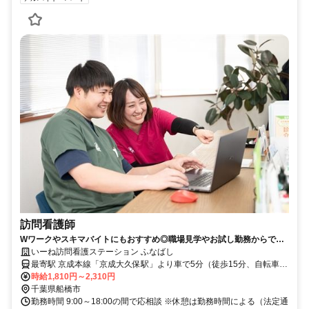
訪問看護師
Wワークやスキマバイトにもおすすめ◎職場見学やお試し勤務からでも
大歓迎★1日4時間以上＆週1日から勤務OK！【船橋市、京成大久保駅、
いーね訪問看護ステーション ふなばし
訪問看護、看護師、日勤パート】
最寄駅 京成本線「京成大久保駅」より車で5分（徒歩15分、自転車8
分） ※最寄駅から通勤の方に自転車の貸与も行っております
時給1,810円～2,310円
千葉県船橋市
勤務時間 9:00～18:00の間で応相談 ※休憩は勤務時間による（法定通