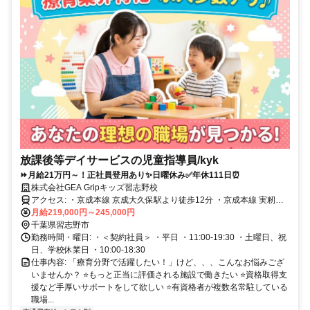
放課後等デイサービスの児童指導員/kyk
⏩️月給21万円～！正社員登用あり✨日曜休み✅年休111日⏰
株式会社GEA Gripキッズ習志野校
アクセス: ・京成本線 京成大久保駅より徒歩12分 ・京成本線 実籾駅
月給219,000円～245,000円
より徒歩18分 ・JR中央・総武線 幕張本郷駅より徒歩33分
千葉県習志野市
勤務時間・曜日: ・＜契約社員＞ ・平日 ・11:00-19:30 ・土曜日、祝
日、学校休業日 ・10:00-18:30
仕事内容: 「療育分野で活躍したい！」けど、、、こんなお悩みござ
いませんか？ ⭐もっと正当に評価される施設で働きたい ⭐資格取得支
援など手厚いサポートをして欲しい ⭐有資格者が複数名常駐している
職場...