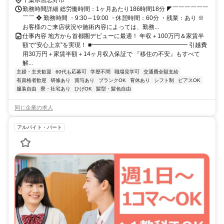
千葉県習志野市
勤務時間詳細 総労働時間：1ヶ月あたり186時間18分 ◤￣￣￣￣￣￣
￣￣ ❖ 勤務時間 ・9:30～19:00 ・休憩時間：60分 ・残業：あり ※
お客様のご来店状況や施術内容によっては、勤務...
仕事内容 地方から首都圏デビューに最適！ 年収＋100万円＆家賃半
額で“安心上京”を実現！ ■━━━━━━━━━━━━━━━━ 引越費
用30万円＋家賃半額＋14ヶ月収入保証で 『移住の不安』もすべて
解...
主婦・主夫歓迎
60代も応募可
学歴不問
職場見学可
交通費全額支給
有資格者歓迎
研修あり
賞与あり
ブランクOK
育休あり
シフト制
ピアスOK
服装自由
寮・社宅あり
ひげOK
髪型・髪色自由
同じ企業の求人
アルバイト・パート