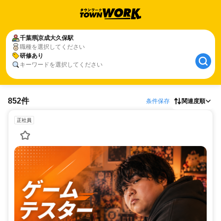
千葉県
京成大久保駅
職種を選択してください
研修あり
キーワードを選択してください
852件
条件保存
関連度順
正社員