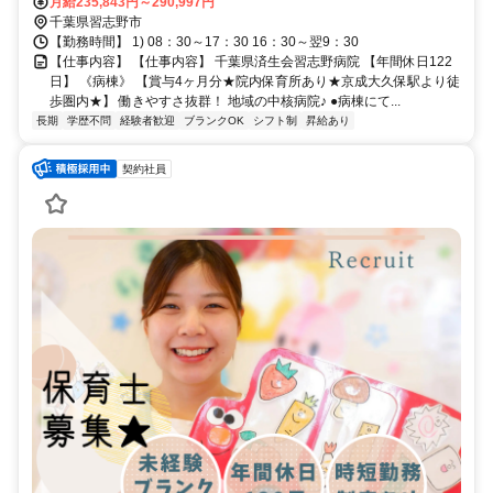
月給235,843円～290,997円
千葉県習志野市
【勤務時間】 1) 08：30～17：30 16：30～翌9：30
【仕事内容】 【仕事内容】 千葉県済生会習志野病院 【年間休日122
日】 《病棟》 【賞与4ヶ月分★院内保育所あり★京成大久保駅より徒
歩圏内★】 働きやすさ抜群！ 地域の中核病院♪ ●病棟にて...
長期
学歴不問
経験者歓迎
ブランクOK
シフト制
昇給あり
契約社員