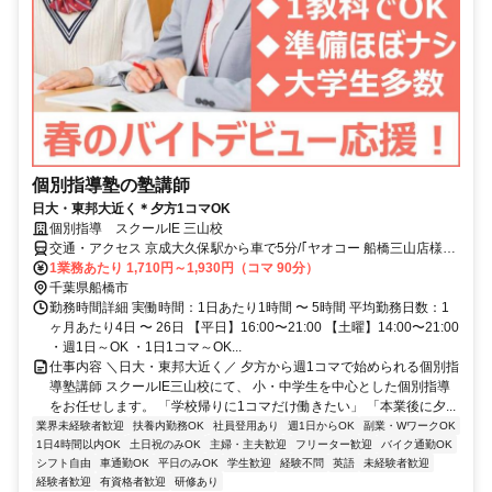
個別指導塾の塾講師
日大・東邦大近く＊夕方1コマOK
個別指導 スクールIE 三山校
交通・アクセス 京成大久保駅から車で5分/｢ヤオコー 船橋三山店様｣
近く
1業務あたり 1,710円～1,930円（コマ 90分）
千葉県船橋市
勤務時間詳細 実働時間：1日あたり1時間 〜 5時間 平均勤務日数：1
ヶ月あたり4日 〜 26日 【平日】16:00〜21:00 【土曜】14:00〜21:00
・週1日～OK ・1日1コマ～OK...
仕事内容 ＼日大・東邦大近く／ 夕方から週1コマで始められる個別指
導塾講師 スクールIE三山校にて、 小・中学生を中心とした個別指導
をお任せします。 「学校帰りに1コマだけ働きたい」 「本業後に夕...
業界未経験者歓迎
扶養内勤務OK
社員登用あり
週1日からOK
副業・WワークOK
1日4時間以内OK
土日祝のみOK
主婦・主夫歓迎
フリーター歓迎
バイク通勤OK
シフト自由
車通勤OK
平日のみOK
学生歓迎
経験不問
英語
未経験者歓迎
経験者歓迎
有資格者歓迎
研修あり