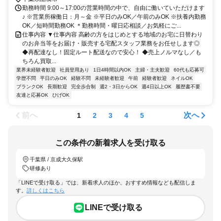
勤務時間 9:00～17:00の営業時間の中で、自由に働いていただけます
♪ ※営業所稼働日：月～金 ※平日のみOK／午前のみOK ※扶養内勤務
OK／短時間勤務OK ＊勤務時間・曜日応相談／お気軽にご...
仕事内容 ▼仕事内容 高齢の方をはじめとする地域のお宅に日替わり
のお弁当等をお届け・販売する宅配スタッフ業務をお任せします◎
◆再配達なし！固定ルート配送なので安心！ ◆売上ノルマなし／も
ちろん買取...
業界未経験者歓迎
社員登用あり
1日4時間以内OK
主婦・主夫歓迎
60代も応募可
学歴不問
平日のみOK
経験不問
未経験者歓迎
午前
経験者歓迎
ネイルOK
ブランクOK
長期歓迎
完全歩合制
週2・3日からOK
週4日以上OK
履歴書不要
友達と応募OK
ひげOK
前へ
次へ
1
2
3
4
5
この条件の新着求人を受け取る
千葉県 / 京成大久保駅
研修あり
「LINEで受け取る」では、新着求人のほか、おすすめ情報なども配信しま
す。
詳しくはこちら
LINEで受け取る