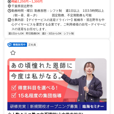
7分、藤崎6丁目下車徒歩1分 ※津田沼駅北口4番5番バス乗り場より三
時給1,250円～1,300円
山車庫行、二宮神社行、八千代台駅行等多数
千葉県習志野市
勤務時間・曜日: 勤務形態：シフト制 週1日以上 1日3.5時間以上
（朝～昼、昼～夕） 固定勤務、不定期勤務も可能
仕事内容: 【デイサービスの送迎ドライバー】船橋市・習志野市を中
心デイサービスを運営する企業です。ご利用者様の自宅～デイサービ
スの送迎をお任せします。
週1日からOK
即日勤務OK
週2・3日からOK
シフト制
正社員