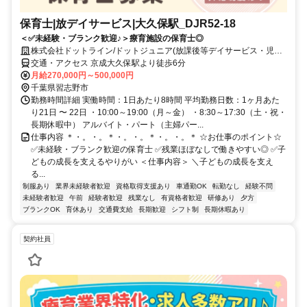
保育士|放デイサービス|大久保駅_DJR52-18
＜✅未経験・ブランク歓迎♪＞療育施設の保育士◎
株式会社ドットライン/ドットジュニア(放課後等デイサービス・児童
発達支援) 京成大久保駅前教室
交通・アクセス 京成大久保駅より徒歩6分
月給270,000円～500,000円
千葉県習志野市
勤務時間詳細 実働時間：1日あたり8時間 平均勤務日数：1ヶ月あた
り21日 〜 22日 ・10:00～19:00（月～金） ・8:30～17:30（土・祝・
長期休暇中） アルバイト・パート（主婦パー...
仕事内容 ＊・。・。＊・。・。＊・。・。＊ ☆お仕事のポイント☆
✅未経験・ブランク歓迎の保育士 ✅残業ほぼなしで働きやすい◎ ✅子
どもの成長を支えるやりがい ＜仕事内容＞ ＼子どもの成長を支え
る...
制服あり
業界未経験者歓迎
資格取得支援あり
車通勤OK
転勤なし
経験不問
未経験者歓迎
午前
経験者歓迎
残業なし
有資格者歓迎
研修あり
夕方
ブランクOK
育休あり
交通費支給
長期歓迎
シフト制
長期休暇あり
契約社員