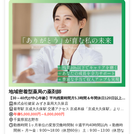
地域密着型薬局の薬剤師
【30～40代が中心年齢】平均残業時間月5.3時間＆年間休日120日以上/
退職金制度も完備で手当充実
株式会社健栄 みずき薬局大久保店
最寄駅 京成大久保駅 交通アクセス 京成本線「京成大久保駅」より徒
歩2分
年俸5,000,000円～6,000,000円
千葉県習志野市
勤務時間 1ヶ月単位の変形労働時間制 ※週平均40時間以内 ＜勤務時
間例＞ 月〜金：9:00〜18:00（休憩60分） 土：9:00～13:00（休憩な