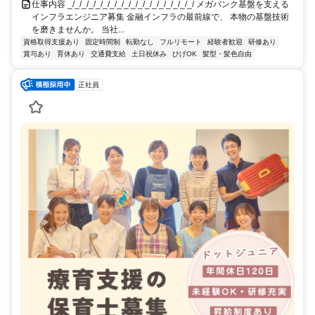
仕事内容 _/_/_/_/_/_/_/_/_/_/_/_/_/_/_/_/_/_/ メガバンク基盤を支える
インフラエンジニア募集 金融インフラの最前線で、 本物の基盤技術
を磨きませんか。 当社...
資格取得支援あり
固定時間制
転勤なし
フルリモート
経験者歓迎
研修あり
賞与あり
育休あり
交通費支給
土日祝休み
ひげOK
髪型・髪色自由
正社員