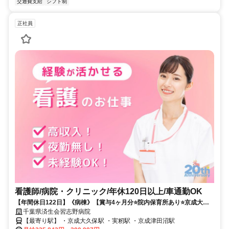
交通費支給
シフト制
正社員
看護師/病院・クリニック/年休120日以上/車通勤OK
【年間休日122日】《病棟》【賞与4ヶ月分⭐院内保育所あり⭐京成大久
保駅より徒歩圏内⭐】働きやすさ抜群❗️地域の中核病院✨
千葉県済生会習志野病院
【最寄り駅】 ・京成大久保駅 ・実籾駅 ・京成津田沼駅