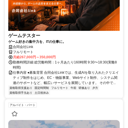
ゲームテスター
ゲーム好きの集中力を、ITの仕事に。
合同会社Link
フルリモート
月給267,000円～350,000円
勤務時間詳細 総労働時間：1ヶ月あたり160時間 9:30〜18:30(実働8
時間)
仕事内容 ●募集背景 合同会社Linkでは、生成AIを取り入れたクリエイ
ティブ制作をはじめ、EC・物販事業、Webサイト制作、システム関
連のサポートなど、幅広いサービスを展開しています。 その中で...
資格取得支援あり
固定時間制
フルリモート
午前
研修あり
夕方
資格取得手当あり
土日祝休み
アルバイト・パート