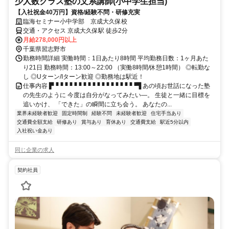
少人数クラス塾の文系講師(小中学生担当)
【入社祝金40万円】資格/経験不問・研修充実
臨海セミナー小中学部 京成大久保校
交通・アクセス 京成大久保駅 徒歩2分
月給278,000円以上
千葉県習志野市
勤務時間詳細 実働時間：1日あたり8時間 平均勤務日数：1ヶ月あた
り21日 勤務時間：13:00～22:00 （実働8時間/休憩1時間） ◎転勤な
し ◎Uターン/Iターン歓迎 ◎勤務地は駅近！
仕事内容 ▛▝▝▝▝▝▝▝▝▝▝▝▝▝▝▝▝▝▝▜ あの頃お世話になった塾
の先生のように 今度は自分がなってみたい―。 生徒と一緒に目標を
追いかけ、 「できた」の瞬間に立ち会う。 あなたの...
業界未経験者歓迎
固定時間制
経験不問
未経験者歓迎
住宅手当あり
交通費全額支給
研修あり
賞与あり
育休あり
交通費支給
駅近5分以内
入社祝い金あり
同じ企業の求人
契約社員