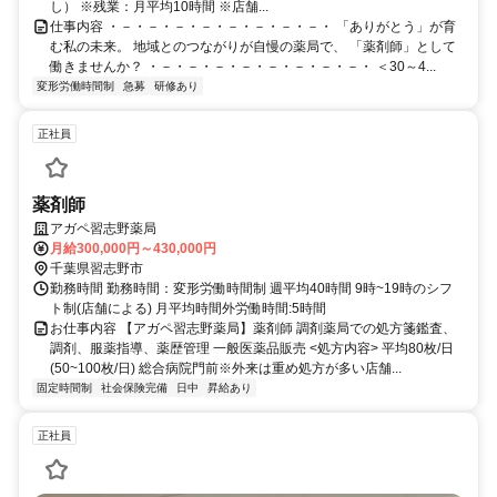
し） ※残業：月平均10時間 ※店舗...
仕事内容 ・－・－・－・－・－・－・－・－・ 「ありがとう」が育
む私の未来。 地域とのつながりが自慢の薬局で、 「薬剤師」として
働きませんか？ ・－・－・－・－・－・－・－・－・ ＜30～4...
変形労働時間制
急募
研修あり
正社員
薬剤師
アガペ習志野薬局
月給300,000円～430,000円
千葉県習志野市
勤務時間 勤務時間：変形労働時間制 週平均40時間 9時~19時のシフ
ト制(店舗による) 月平均時間外労働時間:5時間
お仕事内容 【アガペ習志野薬局】薬剤師 調剤薬局での処方箋鑑査、
調剤、服薬指導、薬歴管理 一般医薬品販売 <処方内容> 平均80枚/日
(50~100枚/日) 総合病院門前※外来は重め処方が多い店舗...
固定時間制
社会保険完備
日中
昇給あり
正社員