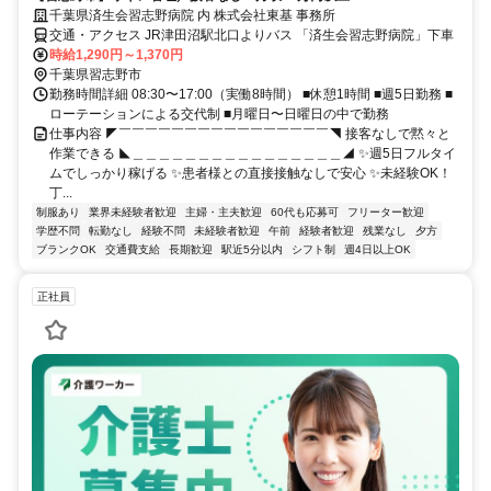
千葉県済生会習志野病院 内 株式会社東基 事務所
交通・アクセス JR津田沼駅北口よりバス 「済生会習志野病院」下車
時給1,290円～1,370円
千葉県習志野市
勤務時間詳細 08:30〜17:00（実働8時間） ■休憩1時間 ■週5日勤務 ■
ローテーションによる交代制 ■月曜日〜日曜日の中で勤務
仕事内容 ◤￣￣￣￣￣￣￣￣￣￣￣￣￣￣￣￣◥ 接客なしで黙々と
作業できる ◣＿＿＿＿＿＿＿＿＿＿＿＿＿＿＿＿◢ ✨週5日フルタイ
ムでしっかり稼げる ✨患者様との直接接触なしで安心 ✨未経験OK！
丁...
制服あり
業界未経験者歓迎
主婦・主夫歓迎
60代も応募可
フリーター歓迎
学歴不問
転勤なし
経験不問
未経験者歓迎
午前
経験者歓迎
残業なし
夕方
ブランクOK
交通費支給
長期歓迎
駅近5分以内
シフト制
週4日以上OK
正社員