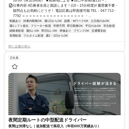
18:00（休憩1時間） ★勤務地による ★自己申告制/週1日～...
仕事内容 //応募者全員と面談します！(10～15分程度)// 履歴書不要・
疑問点もお気軽にどうぞ！ 電話応募は即面接可能 TEL：047-712-
7792 ＝＝＝＝＝＝＝＝＝＝＝＝＝＝＝＝＝＝ ・...
制服あり
扶養内勤務OK
週1日からOK
副業・WワークOK
土日祝のみOK
週1シフト提出
フリーター歓迎
学歴不問
即日勤務OK
平日のみOK
学生歓迎
経験者歓迎
週払いOK
即日払いOK
研修あり
ブランクOK
交通費支給
長期歓迎
フルタイム歓迎
週2・3日からOK
同じ企業の求人
正社員
夜間定期ルートの中型配送ドライバー
夜間は渋滞なし｜追加配送で高収入（年収600万実績あり）