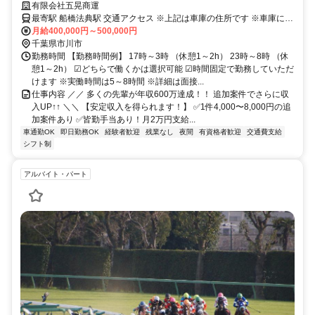
有限会社五晃商運
最寄駅 船橋法典駅 交通アクセス ※上記は車庫の住所です ※車庫に直
月給400,000円～500,000円
接出勤していただきます。 ※JR武蔵野線「船橋法典駅」より車で9分
千葉県市川市
勤務時間 【勤務時間例】 17時～3時 （休憩1～2h） 23時～8時 （休
憩1～2h） ☑どちらで働くかは選択可能 ☑時間固定で勤務していただ
けます ※実働時間は5～8時間 ※詳細は面接...
仕事内容 ／／ 多くの先輩が年収600万達成！！ 追加案件でさらに収
入UP↑↑ ＼＼ 【安定収入を得られます！】 ✅1件4,000〜8,000円の追
加案件あり ✅皆勤手当あり！月2万円支給...
車通勤OK
即日勤務OK
経験者歓迎
残業なし
夜間
有資格者歓迎
交通費支給
シフト制
アルバイト・パート