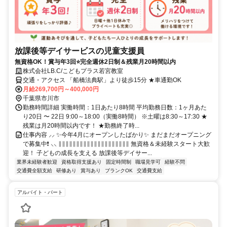
放課後等デイサービスの児童支援員
無資格OK！賞与年3回⭐完全週休2日制＆残業月20時間以内
株式会社LB.C/こどもプラス若宮教室
交通・アクセス 「船橋法典駅」より徒歩15分 ★車通勤OK
月給269,700円～400,000円
千葉県市川市
勤務時間詳細 実働時間：1日あたり8時間 平均勤務日数：1ヶ月あた
り20日 〜 22日 9:00～18:00（実働8時間） ※土曜は8:30～17:30 ★
残業は月20時間以内です！ ★勤務終了時...
仕事内容 ⸝⸝ ✨今年4月にオープンしたばかり✨ まだまだオープニング
で募集中❗ ⸜⸜ ∥∥∥∥∥∥∥∥∥∥∥∥∥∥∥∥∥∥∥∥ 無資格＆未経験スタート大歓
迎！ 子どもの成長を支える 放課後等デイサー...
業界未経験者歓迎
資格取得支援あり
固定時間制
職場見学可
経験不問
交通費全額支給
研修あり
賞与あり
ブランクOK
交通費支給
アルバイト・パート