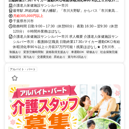
日勤終業17:30♪マイカー通勤OK◎有給休暇消化率90％以上☆月収37万
円可能！残業ほぼなし★【市川市、老健、本八幡駅/市川大野駅/市川駅、
介護老人保健施設サンシルバー市川
看護師、正職員】
最寄駅 JR総武線「本八幡駅」「市川大野駅」からバス「市川東高校
入口」バス停下車徒歩2分、JR中央・総武線「市川駅」からバス「姫
月給305,000円以上
宮団地入口」バス停下車徒歩9分
千葉県市川市
勤務時間 日勤 9:00～17:30（休憩60分） 夜勤 16:30～翌9:30（休憩
120分） ※時間外業務ほぼなし
介護老人保健施設サンシルバー市川 求人概要 介護老人保健施設サン
シルバー市川：看護師/正職員 日勤終業17:30♪マイカー通勤OK◎有給
休暇消化率90％以上☆月収37万円可能！残業ほぼなし★【市川市、...
制服あり
変形労働時間制
資格取得支援あり
車通勤OK
研修あり
社会保険完備
制服貸与
賞与あり
交通費支給
昇給あり
賞与年2回あり
アルバイト・パート