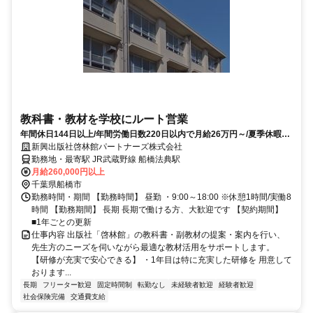
教科書・教材を学校にルート営業
年間休日144日以上/年間労働日数220日以内で月給26万円～/夏季休暇9
日・年末年始休暇も8日あり/未経験OK
新興出版社啓林館パートナーズ株式会社
勤務地・最寄駅 JR武蔵野線 船橋法典駅
月給260,000円以上
千葉県船橋市
勤務時間・期間 【勤務時間】 昼勤 ・9:00～18:00 ※休憩1時間/実働8
時間 【勤務期間】 長期 長期で働ける方、大歓迎です 【契約期間】
■1年ごとの更新
仕事内容 出版社「啓林館」の教科書・副教材の提案・案内を行い、
先生方のニーズを伺いながら最適な教材活用をサポートします。
【研修が充実で安心できる】 ・1年目は特に充実した研修を 用意して
おります...
長期
フリーター歓迎
固定時間制
転勤なし
未経験者歓迎
経験者歓迎
社会保険完備
交通費支給