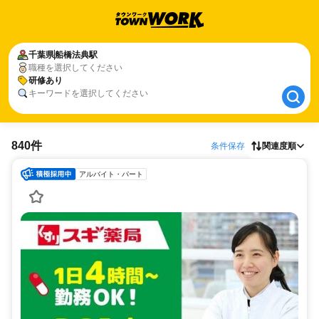
千葉県
千葉県
船橋法典駅
船橋法典駅
職種を選択してください
研修あり
研修あり
キーワードを選択してください
840件
条件保存
関連度順
アルバイト・パート