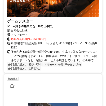
ゲームテスター
ゲーム好きの集中力を、ITの仕事に。
合同会社Link
フルリモート
月給267,000円～350,000円
勤務時間詳細 総労働時間：1ヶ月あたり160時間 9:30〜18:30(実働8
時間)
仕事内容 ●募集背景 合同会社Linkでは、生成AIを取り入れたクリエイ
ティブ制作をはじめ、EC・物販事業、Webサイト制作、システム関
連のサポートなど、幅広いサービスを展開しています。 その中で...
資格取得支援あり
固定時間制
フルリモート
午前
研修あり
夕方
資格取得手当あり
土日祝休み
契約社員