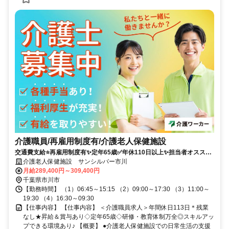
介護職員/再雇用制度有/介護老人保健施設
交通費支給⭐️再雇用制度有✨定年65歳✅️年休110日以上✨担当者オススメ
⭕️残業なし✨研修支援有❗️経験者優遇⭐️車通勤ＯＫ
介護老人保健施設 サンシルバー市川
月給289,400円～309,400円
千葉県市川市
【勤務時間】 （1）06:45～15:15 （2）09:00～17:30 （3）11:00～
19:30 （4）16:30～09:30
【仕事内容】 【仕事内容】 ＜介護職員求人＞年間休日113日＊残業
なし★昇給＆賞与あり◇定年65歳◇研修・教育体制万全◎スキルアッ
プできる環境あり♪ 【概要】 ●介護老人保健施設での日常生活の支援