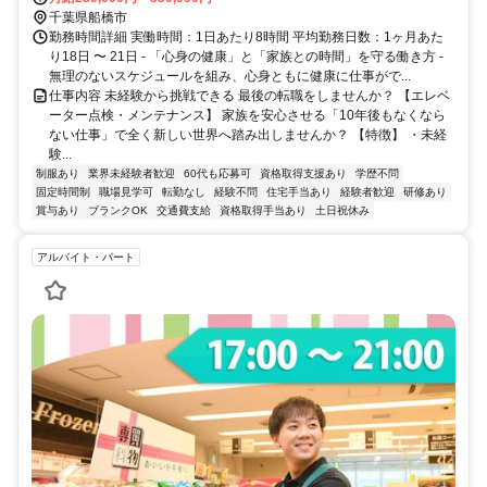
千葉県船橋市
勤務時間詳細 実働時間：1日あたり8時間 平均勤務日数：1ヶ月あた
り18日 〜 21日 - 「心身の健康」と「家族との時間」を守る働き方 -
無理のないスケジュールを組み、心身ともに健康に仕事がで...
仕事内容 未経験から挑戦できる 最後の転職をしませんか？ 【エレベ
ーター点検・メンテナンス】 家族を安心させる「10年後もなくなら
ない仕事」で全く新しい世界へ踏み出しませんか？ 【特徴】 ・未経
験...
制服あり
業界未経験者歓迎
60代も応募可
資格取得支援あり
学歴不問
固定時間制
職場見学可
転勤なし
経験不問
住宅手当あり
経験者歓迎
研修あり
賞与あり
ブランクOK
交通費支給
資格取得手当あり
土日祝休み
アルバイト・パート