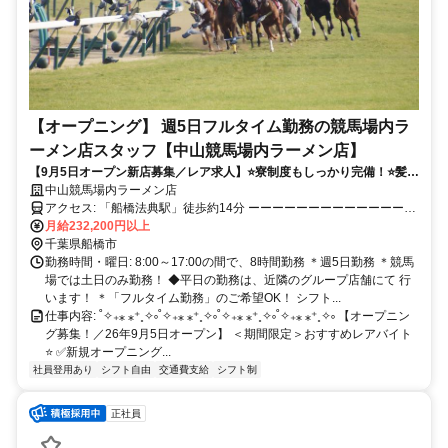
【オープニング】 週5日フルタイム勤務の競馬場内ラ
ーメン店スタッフ【中山競馬場内ラーメン店】
【9月5日オープン新店募集／レア求人】⭐️寮制度もしっかり完備！⭐️髪
型・髪色自由⭐️未経験OK＆履歴書不要！⏩️バイトデビュー大歓迎
中山競馬場内ラーメン店
アクセス: 「船橋法典駅」徒歩約14分 ーーーーーーーーーーーーーー
ーーーーーー
月給232,200円以上
千葉県船橋市
勤務時間・曜日: 8:00～17:00の間で、8時間勤務 ＊週5日勤務 ＊競馬
場では土日のみ勤務！ ◆平日の勤務は、近隣のグループ店舗にて 行
います！ ＊「フルタイム勤務」のご希望OK！ シフト...
仕事内容: ˚✧₊⁎ ⁎⁺˳✧༚˚✧₊⁎ ⁎⁺˳✧༚˚✧₊⁎ ⁎⁺˳✧༚˚✧₊⁎ ⁎⁺˳✧༚ 【オープニン
グ募集！／26年9月5日オープン】 ＜期間限定＞おすすめレアバイト
⭐️ ✅️新規オープニング...
社員登用あり
シフト自由
交通費支給
シフト制
正社員