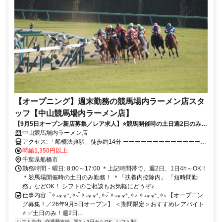
【オープニング】週末勤務の競馬場内ラーメン店スタ
ッフ【中山競馬場内ラーメン店】
【9月5日オープン新店募集／レア求人】⭐️競馬開催時の土日週2日のみ！
⭐️髪型・髪色自由⭐️未経験OK＆履歴書不要！⏩️バイトデビュー大歓迎
中山競馬場内ラーメン店
アクセス: 「船橋法典駅」徒歩約14分 ーーーーーーーーーーーーーー
ーーーーーー
時給1,350円以上
千葉県船橋市
勤務時間・曜日: 8:00～17:00 ＊上記時間帯で、週2日、1日4h～OK！
＊競馬場開催時の土日のみ勤務！ ＊「扶養内控除内」 「短時間勤
務」などOK！ シフトのご相談もお気軽にどうぞ♪ ...
仕事内容: ˚✧₊⁎ ⁎⁺˳✧༚˚✧₊⁎ ⁎⁺˳✧༚˚✧₊⁎ ⁎⁺˳✧༚˚✧₊⁎ ⁎⁺˳✧༚ 【オープニン
グ募集！／26年9月5日オープン】 ＜期間限定＞おすすめレアバイト
⭐️ ✅️土日のみ！週2日...
シフト自由
交通費支給
週2・3日からOK
シフト制