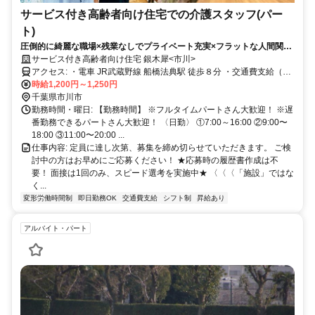
サービス付き高齢者向け住宅での介護スタッフ(パー
ト)
圧倒的に綺麗な職場×残業なしでプライベート充実×フラットな人間関係
＝現代の介護の職場をお探しの方はこちら！
サービス付き高齢者向け住宅 銀木犀<市川>
アクセス: ・電車 JR武蔵野線 船橋法典駅 徒歩８分 ・交通費支給（上
時給1,200円～1,250円
限有） ・車・バイク通勤（応相談）
千葉県市川市
勤務時間・曜日: 【勤務時間】 ※フルタイムパートさん大歓迎！ ※遅
番勤務できるパートさん大歓迎！ 〈日勤〉 ①7:00～16:00 ②9:00〜
18:00 ③11:00〜20:00 ...
仕事内容: 定員に達し次第、募集を締め切らせていただきます。 ご検
討中の方はお早めにご応募ください！ ★応募時の履歴書作成は不
要！ 面接は1回のみ、スピード選考を実施中★ 〈〈〈「施設」ではな
く...
変形労働時間制
即日勤務OK
交通費支給
シフト制
昇給あり
アルバイト・パート