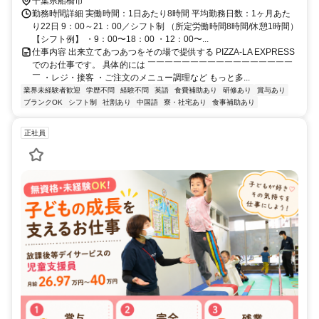
千葉県船橋市
勤務時間詳細 実働時間：1日あたり8時間 平均勤務日数：1ヶ月あた
り22日 9：00～21：00／シフト制 （所定労働時間8時間/休憩1時間）
【シフト例】 ・9：00〜18：00 ・12：00〜...
仕事内容 出来立てあつあつをその場で提供する PIZZA-LA EXPRESS
でのお仕事です。 具体的には ￣￣￣￣￣￣￣￣￣￣￣￣￣￣￣￣￣
￣ ・レジ・接客 ・ご注文のメニュー調理など もっと多...
業界未経験者歓迎
学歴不問
経験不問
英語
食費補助あり
研修あり
賞与あり
ブランクOK
シフト制
社割あり
中国語
寮・社宅あり
食事補助あり
正社員