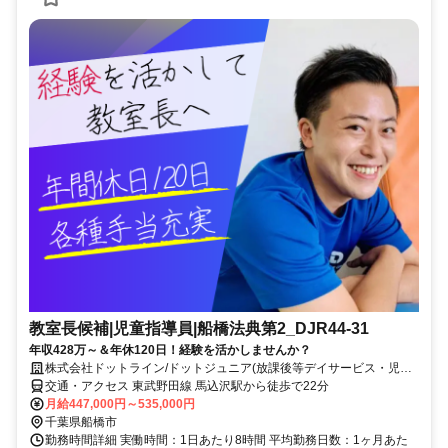
教室長候補|児童指導員|船橋法典第2_DJR44-31
年収428万～＆年休120日！経験を活かしませんか？
株式会社ドットライン/ドットジュニア(放課後等デイサービス・児童
発達支援) 船橋法典第2教室
交通・アクセス 東武野田線 馬込沢駅から徒歩で22分
月給447,000円～535,000円
千葉県船橋市
勤務時間詳細 実働時間：1日あたり8時間 平均勤務日数：1ヶ月あた