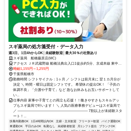
スギ薬局の処方箋受付・データ入力
週3日、1日4hからOK│未経験歓迎│最大30％の社割あり
スギ薬局 船橋藤原店(MC)
アクセス ＪＲ武蔵野線 船橋法典出入口1徒歩約5分、京成本線 東中山
北口徒歩約27分、京成本線 京成中山徒歩約27分
時給1,155円～1,255円
千葉県船橋市
勤務時間 シフトサイクル：1ヶ月 ／ シフトは前月末に 翌１カ月分が
決定 ＼ 時間・曜日は固定シフトです。 希望休の提出OK！ 「子供の
体調不良」「介護や子育て」など 急なお休みもお互いサポートして
い...
仕事内容 家事や子育てとの両立も応援！！働きやすさもスキルアッ
プもスギ薬局で叶います！ ＼ 人気の医療事務デビューはスギ薬局で
／ ―――――――――――――――――――― 7割以上が未経験スタ
ート！...
扶養内勤務OK
1日4時間以内OK
主婦・主夫歓迎
フリーター歓迎
バイク通勤OK
車通勤OK
平日のみOK
転勤なし
未経験者歓迎
月1シフト提出
ブランクOK