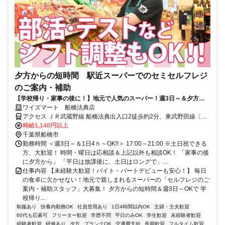
夕方からの短時間 駅近スーパーでのセミセルフレジ
のご案内・補助
【学校帰り・家事の後に！】地元で人気のスーパー！週3日～＆夕方か
らの短時間！従業員割引あり
ワイズマート 船橋法典店
アクセス ＪＲ武蔵野線 船橋法典出入口2徒歩約2分、東武野田線〔ア
ーバンパークライン〕 塚田西口徒歩約24分、京成本線 京成西船徒歩
時給1,140円以上
約32分 武蔵野線「船橋法典駅」より徒歩2分
千葉県船橋市
勤務時間 ＜週3日～＆1日4ｈ～OK!!＞ 17:00～21:00 ※土日祝できる
方、大歓迎！ 時間・曜日は応相談＆上記以外も相談OK！ 「家事の後
に夕方から」 「平日は放課後に、土日はロングで」...
仕事内容 【未経験大歓迎！バイト・パートデビューも安心！】 毎日
の食卓に欠かせない！地元で親しまれるスーパーの「セルフレジのご
案内・補助スタッフ」大募集！ 夕方からの短時間＆週3日～OKで 学
校帰り...
制服あり
扶養内勤務OK
社員登用あり
1日4時間以内OK
主婦・主夫歓迎
60代も応募可
フリーター歓迎
学歴不問
平日のみOK
学生歓迎
未経験者歓迎
経験者歓迎
研修あり
夕方
ブランクOK
交通費支給
長期歓迎
フルタイム歓迎