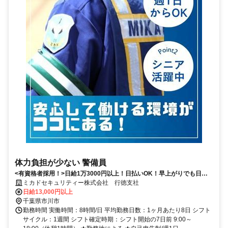
体力負担が少ない 警備員
<有資格者採用！>日給1万3000円以上！日払いOK！早上がりでも日給
全額保証！
ミカドセキュリティー株式会社 行徳支社
日給13,000円以上
千葉県市川市
勤務時間 実働時間：8時間/日 平均勤務日数：1ヶ月あたり8日 シフト
サイクル：1週間 シフト確定時期：シフト開始の7日前 9:00～