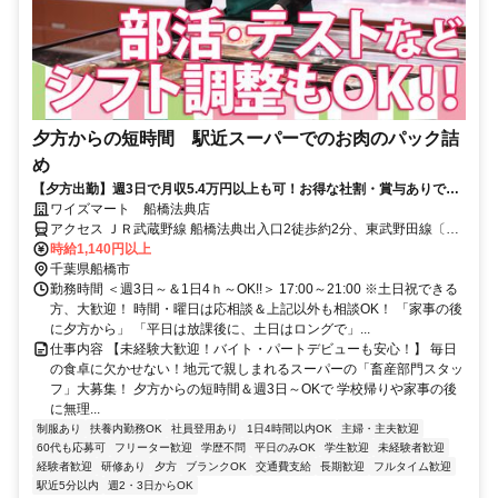
夕方からの短時間 駅近スーパーでのお肉のパック詰
め
【夕方出勤】週3日で月収5.4万円以上も可！お得な社割・賞与ありで家
計も大助かり♪
ワイズマート 船橋法典店
アクセス ＪＲ武蔵野線 船橋法典出入口2徒歩約2分、東武野田線〔ア
ーバンパークライン〕 塚田西口徒歩約24分、京成本線 京成西船徒歩
時給1,140円以上
約32分 武蔵野線「船橋法典駅」より徒歩2分
千葉県船橋市
勤務時間 ＜週3日～＆1日4ｈ～OK!!＞ 17:00～21:00 ※土日祝できる
方、大歓迎！ 時間・曜日は応相談＆上記以外も相談OK！ 「家事の後
に夕方から」 「平日は放課後に、土日はロングで」...
仕事内容 【未経験大歓迎！バイト・パートデビューも安心！】 毎日
の食卓に欠かせない！地元で親しまれるスーパーの「畜産部門スタッ
フ」大募集！ 夕方からの短時間＆週3日～OKで 学校帰りや家事の後
に無理...
制服あり
扶養内勤務OK
社員登用あり
1日4時間以内OK
主婦・主夫歓迎
60代も応募可
フリーター歓迎
学歴不問
平日のみOK
学生歓迎
未経験者歓迎
経験者歓迎
研修あり
夕方
ブランクOK
交通費支給
長期歓迎
フルタイム歓迎
駅近5分以内
週2・3日からOK