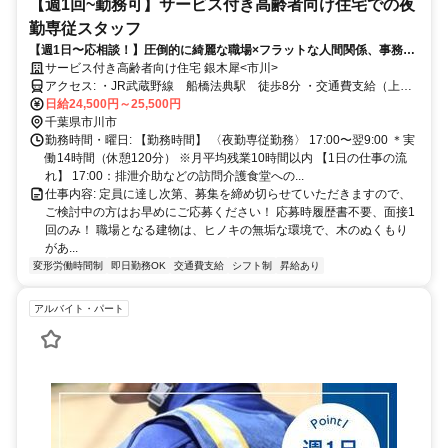
【週1回~勤務可】サービス付き高齢者向け住宅での夜
勤専従スタッフ
【週1日〜応相談！】圧倒的に綺麗な職場×フラットな人間関係、事務作
業も少ないので介護業務に集中できます！
サービス付き高齢者向け住宅 銀木犀<市川>
アクセス: ・JR武蔵野線 船橋法典駅 徒歩8分 ・交通費支給（上限
有） ・車・バイク通勤（応相談）
日給24,500円～25,500円
千葉県市川市
勤務時間・曜日: 【勤務時間】 〈夜勤専従勤務〉 17:00〜翌9:00 ＊実
働14時間（休憩120分） ※月平均残業10時間以内 【1日の仕事の流
れ】 17:00：排泄介助などの訪問介護食堂への...
仕事内容: 定員に達し次第、募集を締め切らせていただきますので、
ご検討中の方はお早めにご応募ください！ 応募時履歴書不要、面接1
回のみ！ 職場となる建物は、ヒノキの無垢な環境で、木のぬくもり
があ...
変形労働時間制
即日勤務OK
交通費支給
シフト制
昇給あり
アルバイト・パート