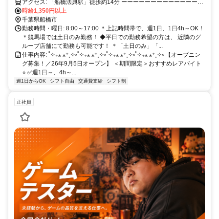
アクセス: 「船橋法典駅」徒歩約14分 ーーーーーーーーーーーーーー
ーーーーーー
時給1,350円以上
千葉県船橋市
勤務時間・曜日: 8:00～17:00 ＊上記時間帯で、週1日、1日4h～OK！
＊競馬場では土日のみ勤務！ ◆平日での勤務希望の方は、 近隣のグ
ループ店舗にて勤務も可能です！ ＊「土日のみ」「...
仕事内容: ˚✧₊⁎ ⁎⁺˳✧༚˚✧₊⁎ ⁎⁺˳✧༚˚✧₊⁎ ⁎⁺˳✧༚˚✧₊⁎ ⁎⁺˳✧༚ 【オープニン
グ募集！／26年9月5日オープン】 ＜期間限定＞おすすめレアバイト
⭐️ ✅️週1日～、4h～...
週1日からOK
シフト自由
交通費支給
シフト制
正社員