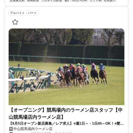
交通費支給
長期歓迎
フルタイム歓迎
週2・3日からOK
シフト制
社割あり
アルバイト・パート
【オープニング】競馬場内のラーメン店スタッフ【中
山競馬場店内ラーメン店】
【9月5日オープン新店募集／レア求人】⭐️週1日～・1日4h～OK！⭐️髪
型・髪色自由⭐️未経験OK＆履歴書不要！⏩️バイトデビュー大歓迎
中山競馬場内ラーメン店