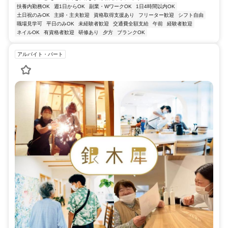
扶養内勤務OK
週1日からOK
副業・WワークOK
1日4時間以内OK
土日祝のみOK
主婦・主夫歓迎
資格取得支援あり
フリーター歓迎
シフト自由
職場見学可
平日のみOK
未経験者歓迎
交通費全額支給
午前
経験者歓迎
ネイルOK
有資格者歓迎
研修あり
夕方
ブランクOK
アルバイト・パート