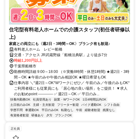
住宅型有料老人ホームでの介護スタッフ(初任者研修以
上)
家庭との両立にも〈週2日・3時間～OK〉ブランク有も歓迎♪
有料老人ホーム レビー船橋
交通・アクセス JR武蔵野線「船橋法典駅」より徒歩7分
時給1,200円以上
千葉県船橋市
勤務時間詳細 9:00～18:00 （※実働8時間・休憩1時間) ★週2日・3時
間～OK ★午前のみや午後のみ相談OK ★曜日希望もOK
仕事内容 ＼*週2日～OK*Wワークにぜひ／ 午前のみ／午後のみもOK*
ご利用者様にも従業員にも 「居心地の良い場所」をご提供！ ▼求人
のお勧めpoint ―――― ✅ 週2日～OK ✅ 平日のみ...
扶養内勤務OK
社員登用あり
副業・WワークOK
1日4時間以内OK
土日祝のみOK
主婦・主夫歓迎
フリーター歓迎
バイク通勤OK
シフト自由
学歴不問
車通勤OK
平日のみOK
転勤なし
午前
経験者歓迎
残業なし
有資格者歓迎
研修あり
夕方
ブランクOK
正社員