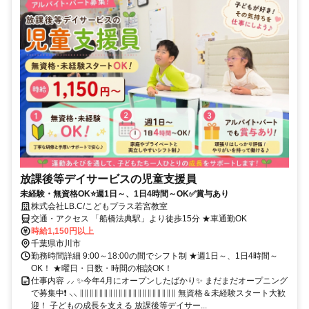
放課後等デイサービスの児童支援員
未経験・無資格OK⭐週1日～、1日4時間～OK✅賞与あり
株式会社LB.C/こどもプラス若宮教室
交通・アクセス 「船橋法典駅」より徒歩15分 ★車通勤OK
時給1,150円以上
千葉県市川市
勤務時間詳細 9:00～18:00の間でシフト制 ★週1日～、1日4時間～
OK！ ★曜日・日数・時間の相談OK！
仕事内容 ⸝⸝ ✨今年4月にオープンしたばかり✨ まだまだオープニング
で募集中❗ ⸜⸜ ∥∥∥∥∥∥∥∥∥∥∥∥∥∥∥∥∥∥∥∥ 無資格＆未経験スタート大歓
迎！ 子どもの成長を支える 放課後等デイサー...