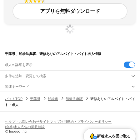
アプリを無料ダウンロード
千葉県、船橋法典駅、研修ありのアルバイト・バイト求人情報
求人の詳細を表示
条件を追加・変更して検索
市区町村を追加・変更
関連キーワード
完全在宅ワーク 全国
シール貼り 在宅
現在地周辺
ガチャガチャ
犬カフェ
千葉県
駅を追加・変更
バイトTOP
千葉県
船橋市
船橋法典駅
研修ありのアルバイト・バイ
千葉県
すべて
ト・求人
千葉市
すべて
職種を追加・変更
JR武蔵野線
中央区
花見川区
稲毛区
若葉区
緑区
美浜区
南流山駅
新松戸駅
新八柱駅
東松戸駅
市川大野駅
船橋法典駅
西船橋駅
飲食・フードサービス
銚子市
市川市
船橋市
館山市
木更津市
松戸市
野田市
茂原市
成田市
佐倉市
東金市
特徴を追加・変更
飲食・フードサービス
すべて
ヘルプ・お問い合わせ
サイトマップ
利用規約・プライバシーポリシー
JR中央・総武線
旭市
習志野市
柏市
勝浦市
市原市
流山市
八千代市
我孫子市
鴨川市
鎌ケ谷市
ホールスタッフ
キッチンスタッフ
皿洗い・洗い場
精肉・鮮魚加工
給食調理
人気
[企業]求人広告の掲載相談
市川駅
本八幡駅
下総中山駅
西船橋駅
船橋駅
東船橋駅
津田沼駅
幕張本郷駅
幕張駅
君津市
富津市
浦安市
四街道市
袖ケ浦市
八街市
印西市
白井市
富里市
南房総市
雇用形態を追加・変更
パン屋（ベーカリー）
フードカウンター販売員
バー（BAR）・バーテンダー
日払いOK
高校生歓迎
学生歓迎
深夜の仕事
髪型・髪色自由
ひげOK
ネイルOK
新検見川駅
稲毛駅
西千葉駅
千葉駅
匝瑳市
香取市
山武市
いすみ市
大網白里市
印旛郡
香取郡
山武郡
長生郡
夷隅郡
新着求人を受け取る
飲食店補助（開店・閉店準備）
飲食店（店長・マネージャー）
ピアスOK
アルバイト・パート
履歴書不要
オープニングスタッフ
留学生・外国人活躍中
安房郡
都道府県を変更