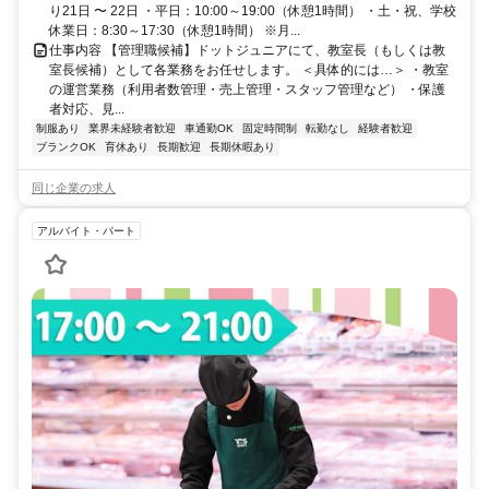
り21日 〜 22日 ・平日：10:00～19:00（休憩1時間） ・土・祝、学校
休業日：8:30～17:30（休憩1時間） ※月...
仕事内容 【管理職候補】ドットジュニアにて、教室長（もしくは教
室長候補）として各業務をお任せします。 ＜具体的には…＞ ・教室
の運営業務（利用者数管理・売上管理・スタッフ管理など） ・保護
者対応、見...
制服あり
業界未経験者歓迎
車通勤OK
固定時間制
転勤なし
経験者歓迎
ブランクOK
育休あり
長期歓迎
長期休暇あり
同じ企業の求人
アルバイト・パート