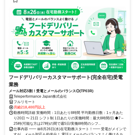
フードデリバリーカスタマーサポート(完全在宅)受電
業務
メール対応5割！受電とメールのバランス◎(TP03R)
Teleperformance Japan株式会社
フルリモート
月給218,400円以上
勤務時間詳細 実働時間：1日あたり8時間 平均勤務日数：1ヶ月あた
り20日 〜 21日 シフト制 1日あたりの実働時間：最大8時間/日 ◆7～
25時(可能な方は27時)の間で週5日/実働8時間のシフ...
仕事内容 ━━ 📅8月26日(水)在宅勤務スタート！━━ 受電がメインで
すが、メール対応も約半分！ 電話とメールのバランスよく働けるカ