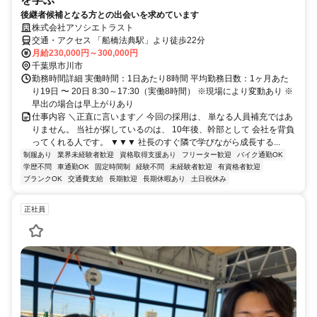
後継者候補となる方との出会いを求めています
株式会社アソシエトラスト
交通・アクセス 「船橋法典駅」より徒歩22分
月給230,000円～300,000円
千葉県市川市
勤務時間詳細 実働時間：1日あたり8時間 平均勤務日数：1ヶ月あた
り19日 〜 20日 8:30～17:30（実働8時間） ※現場により変動あり ※
早出の場合は早上がりあり
仕事内容 ＼正直に言います／ 今回の採用は、 単なる人員補充ではあ
りません。 当社が探しているのは、 10年後、幹部として 会社を背負
ってくれる人です。 ▼▼▼ 社長のすぐ隣で学びながら成長する...
制服あり
業界未経験者歓迎
資格取得支援あり
フリーター歓迎
バイク通勤OK
学歴不問
車通勤OK
固定時間制
経験不問
未経験者歓迎
有資格者歓迎
ブランクOK
交通費支給
長期歓迎
長期休暇あり
土日祝休み
正社員