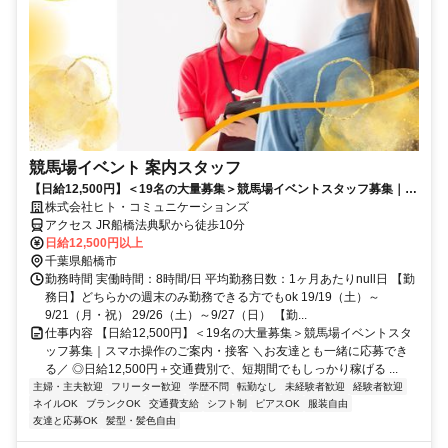
競馬場イベント 案内スタッフ
【日給12,500円】＜19名の大量募集＞競馬場イベントスタッフ募集｜ス
マホ操作のご案内・接客
株式会社ヒト・コミュニケーションズ
アクセス JR船橋法典駅から徒歩10分
日給12,500円以上
千葉県船橋市
勤務時間 実働時間：8時間/日 平均勤務日数：1ヶ月あたりnull日 【勤
務日】どちらかの週末のみ勤務できる方でもok 19/19（土）～
9/21（月・祝） 29/26（土）～9/27（日） 【勤...
仕事内容 【日給12,500円】＜19名の大量募集＞競馬場イベントスタ
ッフ募集｜スマホ操作のご案内・接客 ＼お友達とも一緒に応募でき
る／ ◎日給12,500円＋交通費別で、短期間でもしっかり稼げる ...
主婦・主夫歓迎
フリーター歓迎
学歴不問
転勤なし
未経験者歓迎
経験者歓迎
ネイルOK
ブランクOK
交通費支給
シフト制
ピアスOK
服装自由
友達と応募OK
髪型・髪色自由