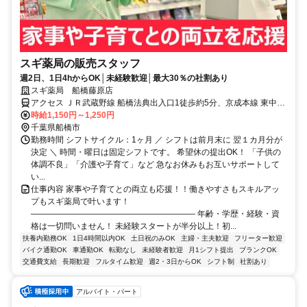
スギ薬局の販売スタッフ
週2日、1日4hからOK│未経験歓迎│最大30％の社割あり
スギ薬局 船橋藤原店
アクセス ＪＲ武蔵野線 船橋法典出入口1徒歩約5分、京成本線 東中山
北口徒歩約27分、京成本線 京成中山徒歩約27分
時給1,150円～1,250円
千葉県船橋市
勤務時間 シフトサイクル：1ヶ月 ／ シフトは前月末に 翌１カ月分が
決定 ＼ 時間・曜日は固定シフトです。 希望休の提出OK！ 「子供の
体調不良」「介護や子育て」など 急なお休みもお互いサポートして
い...
仕事内容 家事や子育てとの両立も応援！！働きやすさもスキルアッ
プもスギ薬局で叶います！
―――――――――――――――――――― 年齢・学歴・経験・資
格は一切問いません！ 未経験スタートが半分以上！初...
扶養内勤務OK
1日4時間以内OK
土日祝のみOK
主婦・主夫歓迎
フリーター歓迎
バイク通勤OK
車通勤OK
転勤なし
未経験者歓迎
月1シフト提出
ブランクOK
交通費支給
長期歓迎
フルタイム歓迎
週2・3日からOK
シフト制
社割あり
アルバイト・パート