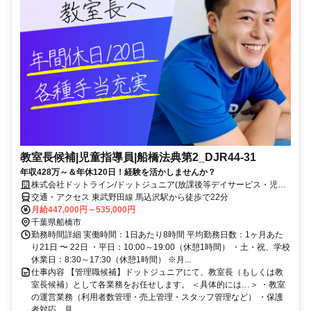
教室長候補|児童指導員|船橋法典第2_DJR44-31
年収428万～＆年休120日！経験を活かしませんか？
株式会社ドットライン/ドットジュニア(放課後等デイサービス・児童
発達支援) 船橋法典第2教室
交通・アクセス 東武野田線 馬込沢駅から徒歩で22分
月給447,000円～535,000円
千葉県船橋市
勤務時間詳細 実働時間：1日あたり8時間 平均勤務日数：1ヶ月あた
り21日 〜 22日 ・平日：10:00～19:00（休憩1時間） ・土・祝、学校
休業日：8:30～17:30（休憩1時間） ※月...
仕事内容 【管理職候補】ドットジュニアにて、教室長（もしくは教
室長候補）として各業務をお任せします。 ＜具体的には…＞ ・教室
の運営業務（利用者数管理・売上管理・スタッフ管理など） ・保護
者対応、見...