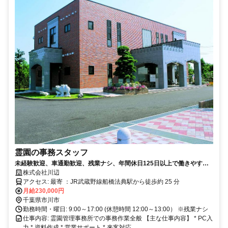
霊園の事務スタッフ
未経験歓迎、車通勤歓迎、残業ナシ、年間休日125日以上で働きやすさ
バッチリです！
株式会社川辺
アクセス: 最寄 ：JR武蔵野線船橋法典駅から徒歩約 25 分
月給230,000円
千葉県市川市
勤務時間・曜日: 9:00～17:00 (休憩時間 12:00～13:00） ※残業ナシ
仕事内容: 霊園管理事務所での事務作業全般 【主な仕事内容】 * PC入
力 * 資料作成 * 営業サポート * 来客対応