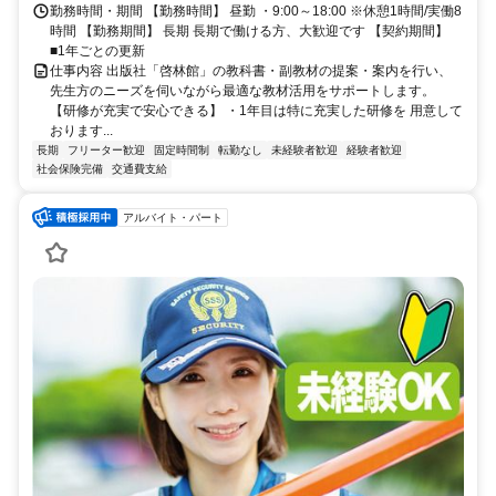
勤務時間・期間 【勤務時間】 昼勤 ・9:00～18:00 ※休憩1時間/実働8
時間 【勤務期間】 長期 長期で働ける方、大歓迎です 【契約期間】
■1年ごとの更新
仕事内容 出版社「啓林館」の教科書・副教材の提案・案内を行い、
先生方のニーズを伺いながら最適な教材活用をサポートします。
【研修が充実で安心できる】 ・1年目は特に充実した研修を 用意して
おります...
長期
フリーター歓迎
固定時間制
転勤なし
未経験者歓迎
経験者歓迎
社会保険完備
交通費支給
アルバイト・パート