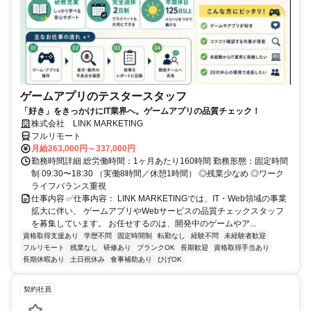
ゲームアプリのテスタースタッフ
「好き」をきっかけにIT業界へ。ゲームアプリの品質チェック！
株式会社 LINK MARKETING
フルリモート
月給263,000円～337,000円
勤務時間詳細 総労働時間：1ヶ月あたり160時間 勤務形態：固定時間
制 09:30〜18:30 （実働8時間／休憩1時間） ◎残業少なめ ◎ワーク
ライフバランス重視
仕事内容 ✅仕事内容： LINK MARKETINGでは、IT・Web領域の事業
拡大に伴い、 ゲームアプリやWebサービスの品質チェックスタッフ
を募集しています。 お任せするのは、開発中のゲームやア...
資格取得支援あり
学歴不問
固定時間制
転勤なし
経験不問
未経験者歓迎
フルリモート
残業なし
研修あり
ブランクOK
長期歓迎
資格取得手当あり
長期休暇あり
土日祝休み
食事補助あり
ひげOK
契約社員