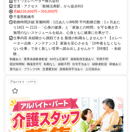
セイワエレベーター株式会社
交通・アクセス 「船橋法典駅」から徒歩8分
月給230,000円～350,000円
千葉県船橋市
勤務時間詳細 実働時間：1日あたり8時間 平均勤務日数：1ヶ月あた
り18日 〜 21日 - 「心身の健康」と「家族との時間」を守る働き方 -
無理のないスケジュールを組み、心身ともに健康に仕事がで...
仕事内容 未経験から挑戦できる 最後の転職をしませんか？ 【エレベ
ーター点検・メンテナンス】 家族を安心させる「10年後もなくなら
ない仕事」で全く新しい世界へ踏み出しませんか？ 【特徴】 ・未経
験...
制服あり
業界未経験者歓迎
60代も応募可
資格取得支援あり
学歴不問
固定時間制
職場見学可
転勤なし
経験不問
住宅手当あり
経験者歓迎
研修あり
賞与あり
ブランクOK
交通費支給
資格取得手当あり
土日祝休み
アルバイト・パート