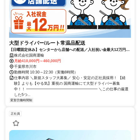
大型ドライバー/ルート常温品配送
【日曜固定休み】センターから店舗への配送／入社祝い金最大12万円／
賞与年2回／手積み･手降しなし！
株式会社国商運輸
月給410,000円～460,000円
千葉県市川市
勤務時間 10:30～22:30（実働8時間）
仕事内容 ＼新規スタッフ大募集／ 安心・安定の正社員採用！ 【経
験】よりも【やる気】重視の 国商運輸にて大型ドライバー募集
中！！ ━━━━━━━━━━━━━━━━━━━ ＼この仕事の厳選
した5つ...
変形労働時間制
正社員