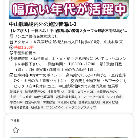
中山競馬場内外の施設警備/1-3
【レア求人】土日のみ！中山競馬場の警備スタッフ☆経験不問◎馬が好
き／競馬が好きな方も大歓迎！
サンエス警備保障株式会社
アクセス ＪＲ武蔵野線 船橋法典出入口1徒歩約10分、京成本線 東中
山北口徒歩約22分、京成本線 京成中山徒歩約23分 JR「船橋法典駅」
時給1,250円
徒歩10分、京成線「東中山駅」徒歩15分■直行直帰も可！＊錦糸町支
千葉県船橋市
社（「錦糸町駅」北口より徒歩5分程度）
勤務時間 ・勤務曜日：土・日・祝※ 注釈内容については下記コメン
トを参照下さい。 ・勤務時間： [1] 08:00～17:00 ・最低勤務日数
（週）：2日 ※実働8時間 ※土日のみの勤務 1週...
仕事内容 ■おすすめポイント ・高時給でしっかり稼げる ・直行直帰
OK ・土日のみ！週末バイトに♪ ・交通費も全額支給 ・Wワークにも
ピッタリ◎ ■具体的には… 中山競馬場内外での警備業務 競馬場...
制服あり
扶養内勤務OK
社員登用あり
副業・WワークOK
土日祝のみOK
主婦・主夫歓迎
60代も応募可
資格取得支援あり
フリーター歓迎
シフト自由
学歴不問
固定時間制
学生歓迎
未経験者歓迎
交通費全額支給
経験者歓迎
有資格者歓迎
研修あり
ブランクOK
オープニングスタッフ
正社員