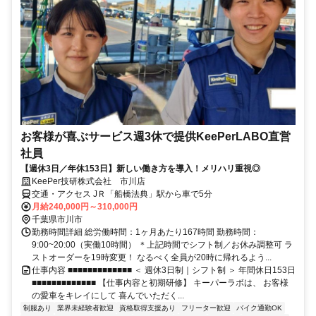
お客様が喜ぶサービス週3休で提供KeePerLABO直営
社員
【週休3日／年休153日】新しい働き方を導入！メリハリ重視◎
KeePer技研株式会社 市川店
交通・アクセス JＲ「船橋法典」駅から車で5分
月給240,000円～310,000円
千葉県市川市
勤務時間詳細 総労働時間：1ヶ月あたり167時間 勤務時間：
9:00~20:00（実働10時間） ＊上記時間でシフト制／お休み調整可 ラ
ストオーダーを19時変更！ なるべく全員が20時に帰れるよう...
仕事内容 ■■■■■■■■■■■■■ ＜ 週休3日制｜シフト制 ＞ 年間休日153日
■■■■■■■■■■■■■ 【仕事内容と初期研修】 キーパーラボは、 お客様
の愛車をキレイにして 喜んでいただく...
制服あり
業界未経験者歓迎
資格取得支援あり
フリーター歓迎
バイク通勤OK