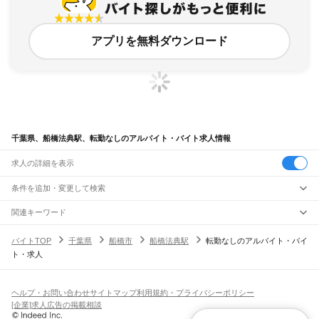
アプリを無料ダウンロード
千葉県、船橋法典駅、転勤なしのアルバイト・バイト求人情報
求人の詳細を表示
条件を追加・変更して検索
市区町村を追加・変更
関連キーワード
完全在宅ワーク 全国
シール貼り 在宅
現在地周辺
ガチャガチャ
犬カフェ
千葉県
駅を追加・変更
バイトTOP
千葉県
船橋市
船橋法典駅
転勤なしのアルバイト・バイ
千葉県
すべて
ト・求人
千葉市
すべて
職種を追加・変更
JR武蔵野線
中央区
花見川区
稲毛区
若葉区
緑区
美浜区
南流山駅
新松戸駅
新八柱駅
東松戸駅
市川大野駅
船橋法典駅
西船橋駅
飲食・フードサービス
銚子市
市川市
船橋市
館山市
木更津市
松戸市
野田市
茂原市
成田市
佐倉市
東金市
特徴を追加・変更
飲食・フードサービス
すべて
ヘルプ・お問い合わせ
サイトマップ
利用規約・プライバシーポリシー
JR中央・総武線
旭市
習志野市
柏市
勝浦市
市原市
流山市
八千代市
我孫子市
鴨川市
鎌ケ谷市
ホールスタッフ
キッチンスタッフ
皿洗い・洗い場
精肉・鮮魚加工
給食調理
人気
[企業]求人広告の掲載相談
市川駅
本八幡駅
下総中山駅
西船橋駅
船橋駅
東船橋駅
津田沼駅
幕張本郷駅
幕張駅
君津市
富津市
浦安市
四街道市
袖ケ浦市
八街市
印西市
白井市
富里市
南房総市
雇用形態を追加・変更
パン屋（ベーカリー）
フードカウンター販売員
バー（BAR）・バーテンダー
日払いOK
高校生歓迎
学生歓迎
深夜の仕事
髪型・髪色自由
ひげOK
ネイルOK
新検見川駅
稲毛駅
西千葉駅
千葉駅