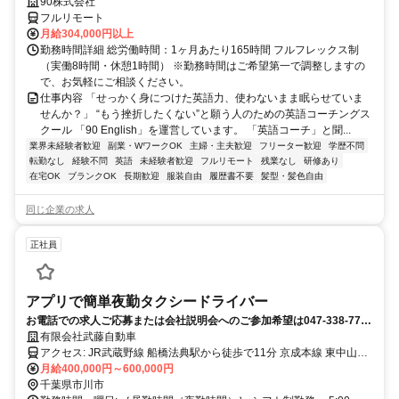
90株式会社
フルリモート
月給304,000円以上
勤務時間詳細 総労働時間：1ヶ月あたり165時間 フルフレックス制
（実働8時間・休憩1時間） ※勤務時間はご希望第一で調整しますの
で、お気軽にご相談ください。
仕事内容 「せっかく身につけた英語力、使わないまま眠らせていま
せんか？」 “もう挫折したくない”と願う人のための英語コーチングス
クール 「90 English」を運営しています。 「英語コーチ」と聞...
業界未経験者歓迎
副業・WワークOK
主婦・主夫歓迎
フリーター歓迎
学歴不問
転勤なし
経験不問
英語
未経験者歓迎
フルリモート
残業なし
研修あり
在宅OK
ブランクOK
長期歓迎
服装自由
履歴書不要
髪型・髪色自由
同じ企業の求人
正社員
アプリで簡単夜勤タクシードライバー
お電話での求人ご応募または会社説明会へのご参加希望は047-338-7774
までお電話ください。「Indeedを見て電話しました。」とお伝えいただ
有限会社武藤自動車
ければスムーズに繋がります。
アクセス: JR武蔵野線 船橋法典駅から徒歩で11分 京成本線 東中山駅
から徒歩で22分 総武線 下総中山駅から徒歩25分
月給400,000円～600,000円
千葉県市川市