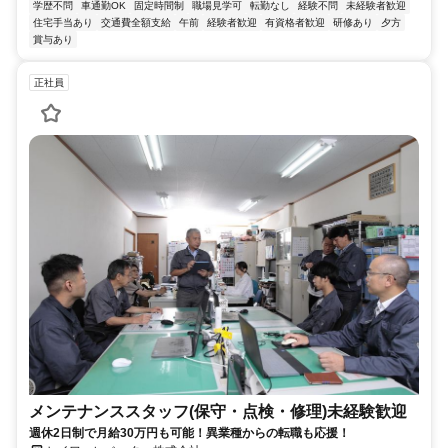
学歴不問
車通勤OK
固定時間制
職場見学可
転勤なし
経験不問
未経験者歓迎
住宅手当あり
交通費全額支給
午前
経験者歓迎
有資格者歓迎
研修あり
夕方
賞与あり
正社員
メンテナンススタッフ(保守・点検・修理)未経験歓迎
週休2日制で月給30万円も可能！異業種からの転職も応援！