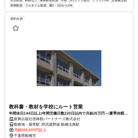
学生歓迎
転勤なし
未経験者歓迎
午前
月1シフト提出
ブランクOK
交通費支給
長期歓迎
フルタイム歓迎
週2・3日からOK
契約社員
教科書・教材を学校にルート営業
年間休日144日以上/年間労働日数220日以内で月給26万円～/夏季休暇9
日・年末年始休暇も8日あり/未経験OK
新興出版社啓林館パートナーズ株式会社
勤務地・最寄駅 JR武蔵野線 船橋法典駅
月給260,000円以上
千葉県船橋市