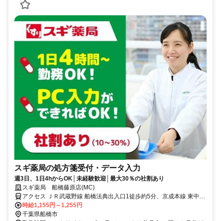
スギ薬局の処方箋受付・データ入力
週3日、1日4hからOK│未経験歓迎│最大30％の社割あり
スギ薬局 船橋藤原店(MC)
アクセス ＪＲ武蔵野線 船橋法典出入口1徒歩約5分、京成本線 東中山
北口徒歩約27分、京成本線 京成中山徒歩約27分
時給1,155円～1,255円
千葉県船橋市