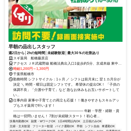
早朝の品出しスタッフ
週2日から│2hの短時間│未経験歓迎│最大30％の社割あり
スギ薬局 船橋藤原店
アクセス ＪＲ武蔵野線 船橋法典出入口1徒歩約5分、京成本線 東中山
北口徒歩約27分、京成本線 京成中山徒歩約27分
時給1,200円～1,300円
千葉県船橋市
勤務時間 シフトサイクル：1ヶ月 ／ シフトは前月末に 翌１カ月分が
決定 ＼ 時間・曜日は固定シフトです。 希望休の提出OK！ 「子供の
体調不良」「介護や子育て」など 急なお休みもお互いサポートして
い...
仕事内容 家事や子育てとの両立も応援！！働きやすさもスキルアッ
プもスギ薬局で叶います！
―――――――――――――――――――― 年齢・学歴・経験・資
格は一切問いません！ 7割が未経験スタート！初心者...
扶養内勤務OK
副業・WワークOK
1日4時間以内OK
土日祝のみOK
主婦・主夫歓迎
フリーター歓迎
バイク通勤OK
早朝
シフト自由
車通勤OK