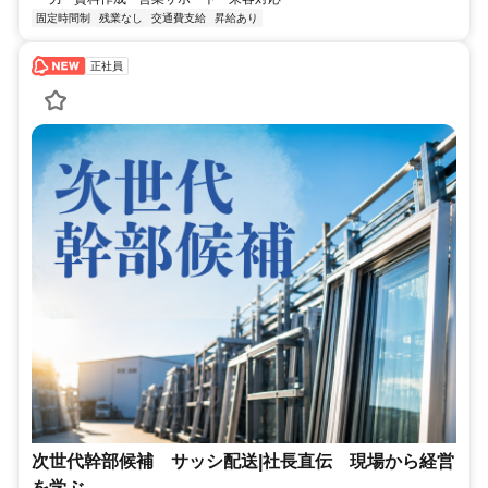
固定時間制
残業なし
交通費支給
昇給あり
正社員
次世代幹部候補 サッシ配送|社長直伝 現場から経営
を学ぶ