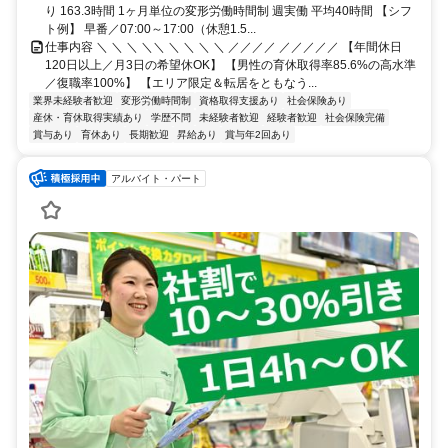
り 163.3時間 1ヶ月単位の変形労働時間制 週実働 平均40時間 【シフ
ト例】 早番／07:00～17:00（休憩1.5...
仕事内容 ＼ ＼ ＼ ＼＼ ＼ ＼ ＼ ＼ ／／／／ ／／／／／ 【年間休日
120日以上／月3日の希望休OK】 【男性の育休取得率85.6%の高水準
／復職率100%】 【エリア限定＆転居をともなう...
業界未経験者歓迎
変形労働時間制
資格取得支援あり
社会保険あり
産休・育休取得実績あり
学歴不問
未経験者歓迎
経験者歓迎
社会保険完備
賞与あり
育休あり
長期歓迎
昇給あり
賞与年2回あり
アルバイト・パート