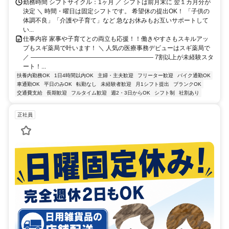
勤務時間 シフトサイクル：1ヶ月 ／ シフトは前月末に 翌１カ月分が
決定 ＼ 時間・曜日は固定シフトです。 希望休の提出OK！ 「子供の
体調不良」「介護や子育て」など 急なお休みもお互いサポートして
い...
仕事内容 家事や子育てとの両立も応援！！働きやすさもスキルアッ
プもスギ薬局で叶います！ ＼ 人気の医療事務デビューはスギ薬局で
／ ―――――――――――――――――――― 7割以上が未経験スタ
ート！...
扶養内勤務OK
1日4時間以内OK
主婦・主夫歓迎
フリーター歓迎
バイク通勤OK
車通勤OK
平日のみOK
転勤なし
未経験者歓迎
月1シフト提出
ブランクOK
交通費支給
長期歓迎
フルタイム歓迎
週2・3日からOK
シフト制
社割あり
正社員