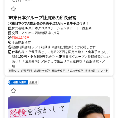
アルバイト・パート
JR東日本グループ社員寮の所長候補
JR東日本Gでの寮所長◎所長手当2万円＋食事手当付き！
株式会社JR東日本クロスステーションサポート 西船寮
交通・アクセス 西船橋駅 車で7分
時給1,140円
千葉県船橋市
勤務時間詳細 シフト制勤務 ※詳細は面接時にご説明します
仕事内容 ＊所長手当として毎月2万円を固定支給！ ＊食事手当あり／
朝食150円・夕食300円支給◎ ＊JR東日本グループ／長期就業の土台
あり！ ＊通勤者向け／家チカで生活リズム維持◎ ＊西船橋駅・／
船...
転勤なし
経験不問
未経験者歓迎
経験者歓迎
有資格者歓迎
長期歓迎
シフト制
正社員