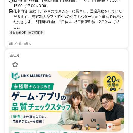
勤務時間・曜日: ［昼勤時間（夜勤時間）］ シフト制勤務 ・5:00～
15:00（17:00～3:00）
仕事内容: 主に市川市内にてタクシーに乗車し、送迎業務をしていた
だきます。 交代制のシフトで3つのシフトパターンから選んで勤務い
ただきます。 5日間昼勤務→1日休み→5日間夜勤務→2日休み（13
日...
即日勤務OK
固定時間制
同じ企業の求人
正社員