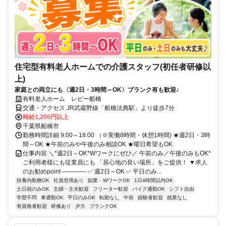
住宅型有料老人ホームでの介護スタッフ(初任者研修以
上)
家庭との両立にも〈週2日・3時間～OK〉ブランク有も歓迎♪
有料老人ホーム レビー船橋
交通・アクセス JR武蔵野線「船橋法典駅」より徒歩7分
時給1,200円以上
千葉県船橋市
勤務時間詳細 9:00～18:00 （※実働8時間・休憩1時間) ★週2日・3時
間～OK ★午前のみや午後のみ相談OK ★曜日希望もOK
仕事内容 ＼*週2日～OK*Wワークにぜひ／ 午前のみ／午後のみもOK*
ご利用者様にも従業員にも 「居心地の良い場所」をご提供！ ▼求人
のお勧めpoint ―――― ✅ 週2日～OK ✅ 平日のみ...
扶養内勤務OK
社員登用あり
副業・WワークOK
1日4時間以内OK
土日祝のみOK
主婦・主夫歓迎
フリーター歓迎
バイク通勤OK
シフト自由
学歴不問
車通勤OK
平日のみOK
転勤なし
午前
経験者歓迎
残業なし
有資格者歓迎
研修あり
夕方
ブランクOK