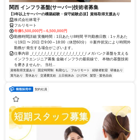
関西 インフラ基盤(サーバー)技術者募集
【3年以上サーバーの構築経験・保守経験必須】資格取得支援あり
株式会社林電子
フルリモート
年俸5,500,000円～6,500,000円
勤務時間詳細 実働時間：1日あたり8時間 平均勤務日数：1ヶ月あた
り19日 〜 20日 ⏰9:00～18:00（休憩60分） ※案件状況により時間外
勤務が 発生する場合がございます。
仕事内容 _/_/_/_/_/_/_/_/_/_/_/_/_/_/_/_/_/_/ メガバンク基盤を支える
インフラエンジニア募集 金融インフラの最前線で、 本物の基盤技術
を磨きませんか。 当社...
資格取得支援あり
固定時間制
転勤なし
フルリモート
経験者歓迎
研修あり
賞与あり
育休あり
交通費支給
土日祝休み
ひげOK
髪型・髪色自由
契約社員