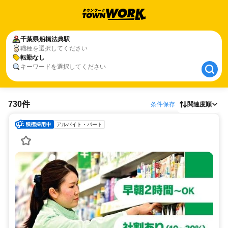
千葉県
千葉県
船橋法典駅
船橋法典駅
職種を選択してください
転勤なし
転勤なし
キーワードを選択してください
730件
条件保存
関連度順
アルバイト・パート