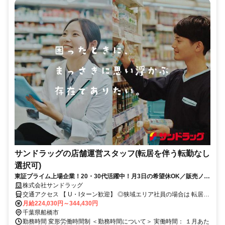
サンドラッグの店舗運営スタッフ(転居を伴う転勤なし
選択可)
東証プライム上場企業！20・30代活躍中！月3日の希望休OK／販売ノル
マなし／年収例32歳SV816万円／販促企画～商品管理など店舗運営がメ
株式会社サンドラッグ
インの仕事
交通アクセス 【 U・Iターン歓迎】 ◎狭域エリア社員の場合は 転居を
伴う転勤はありません。 ◎マイカー通勤OK
月給224,030円～344,430円
千葉県船橋市
勤務時間 変形労働時間制 ＜勤務時間について＞ 実働時間： １月あた