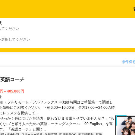
駅
してください
を選択してください
条件保
な英語コーチ
0円～405,000円
ト
細 ・フルリモート・フルフレックス ※勤務時間はご希望第一で調整し
気軽にご相談ください。 ・朝6:00〜10:00頃、夕方17:00〜24:00の時
レッスンを提供して...
「せっかく身につけた英語力、使わないまま眠らせていませんか？」 “も
ない”と願う人のための英語コーチングスクール 「90 English」を運
。 「英語コーチ」と聞く...
主婦・主夫歓迎
フリーター歓迎
学歴不問
即日勤務OK
固定時間制
英語