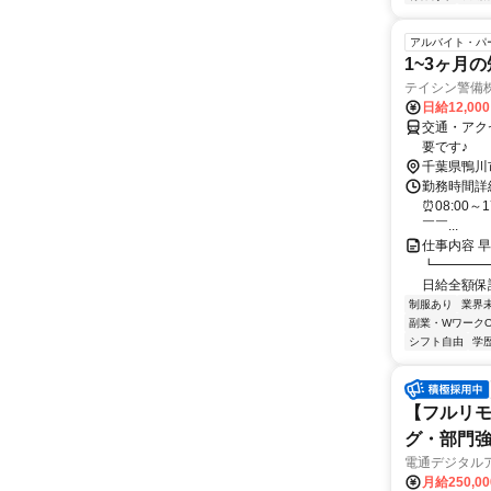
アルバイト・パ
1~3ヶ月
テイシン警備
日給12,00
交通・アク
要です♪
千葉県鴨川
勤務時間詳細
⏰08:00～
￣￣...
仕事内容 
┗━━━━
日給全額保証
制服あり
業界
副業・WワークO
シフト自由
学
【フルリモ
グ・部門
電通デジタル
月給250,0