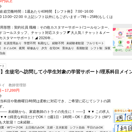
00円以上
ト
 総労働時間：1週あたり40時間 【シフト例】 7:00~16:00
9:00 13:00~22:00 ※上記シフト以外にもございます ✅7時～25時(もしくは
雇用形態：契約社員 職種：その他カスタマーサポート/コールセンター、
ドコールスタッフ、チャット対応スタッフ ◤大人気！チャット＆メー
スタマーサポート！◢ 2026年...
迎
社員登用あり
学歴不問
転勤なし
経験不問
未経験者歓迎
フルリモート
迎
ネイルOK
夜間
研修あり
夕方
在宅OK
育休あり
長期歓迎
シフト制
深夜
自由
ート
】生徒宅へ訪問して小学生対象の学習サポート/理系科目メイン
ライ 教師管理部
円～17,200円
ト
担当科目や勤務曜日/時間は柔軟に対応でき、ご希望に応じてシフトの調
す。
【―― 未経験から、家庭教師のトライの先生に！ ――】 ▼▼ この求人
！ ▼▼ □得意な科目だけでOK！ □週1日・1時間～OK！柔軟シフト □Wワ
大歓迎！ □未経験...
副業・WワークOK
土日祝のみOK
主婦・主夫歓迎
シフト自由
平日のみOK