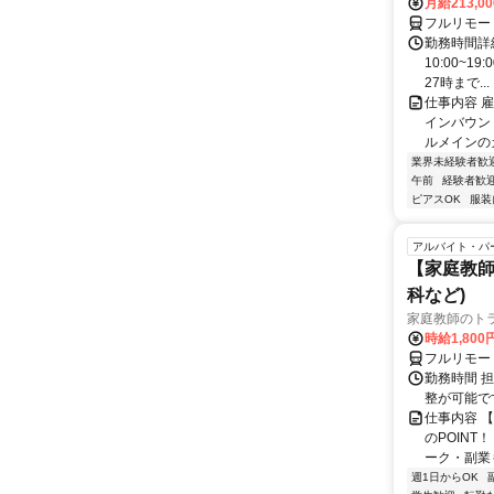
月給213,0
フルリモー
勤務時間詳細
10:00~1
27時まで...
仕事内容 
インバウン
ルメインのカ
業界未経験者歓
午前
経験者歓
ピアスOK
服装
アルバイト・パ
【家庭教師
科など)
家庭教師のト
時給1,800
フルリモー
勤務時間 
整が可能で
仕事内容 
のPOINT
ーク・副業も
週1日からOK