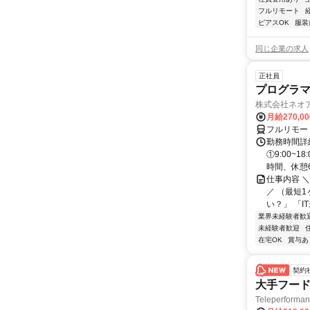
フルリモート
ピアスOK
服装
同じ企業の求人
正社員
プログラマ
株式会社ネオ
月給270,0
フルリモー
勤務時間詳細
①9:00~
時間、休憩6.
仕事内容 
／ （最短
い？」 「I
業界未経験者歓
未経験者歓迎
在宅OK
賞与あ
契約
大手フード
Teleperform