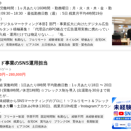
ト
総労働時間：1ヶ月あたり160時間 ・勤務曜日：月・火・水・木・金 ・勤
1] 09:30～18:30 ・最低勤務日数（週）：5日 残業月平均4時間19分
度）
【デジタルマーケティング本部】部門・事業拡大に向けたデジタル広告
ルタント積極募集！ 「代理店のBPO拠点で広告運用実務に携わってい
入稿・運用だけでは物足りない…」 「地...
固定時間制
転勤なし
フルリモート
経験者歓迎
ネイルOK
研修あり
在宅OK
あり
長期休暇あり
ピアスOK
土日祝休み
服装自由
髪型・髪色自由
ド事業のSNS運用担当
パゲート
00円～280,000円
ト
 実働時間：1日あたり8時間 平均勤務日数：1ヶ月あたり18日 〜 20日
8:30 (実働8時間／休憩1時間) ☆フレックス制を導入 (出退勤を30分まで前
が...
✨未経験からSNSマーケティングのプロに！ ✨フルリモート＆フレック
き方🏢 ✨土日休み(年休130日)、残業月10h程度 ✅Instagramアカウン
.
迎
フリーター歓迎
学歴不問
固定時間制
転勤なし
経験不問
未経験者歓迎
ネイルOK
残業なし
在宅OK
賞与あり
ブランクOK
育休あり
長期歓迎
期休暇あり
ピアスOK
土日祝休み