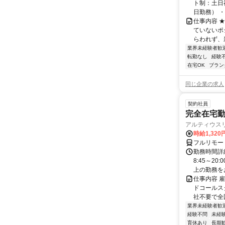
ト制：土日
日勤務） ・
仕事内容 
ていないポ
らわれず、新
業界未経験者歓
転勤なし
経験
在宅OK
ブラン
同じ企業の求人
契約社員
完全在宅勤
アルティウス
時給1,320
フルリモー
勤務時間詳
8:45～2
上の勤務をお
仕事内容 
ドコールス
社不要で全国
業界未経験者歓
経験不問
未経
育休あり
長期