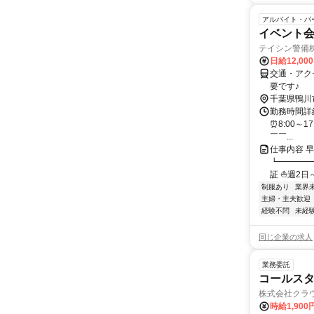
アルバイト・パ
イベント会
テイシン警備
日給12,00
交通・アク
要です♪
千葉県鴨川
勤務時間詳細
⏰8:00～1
￣￣...
仕事内容 
┗━━━━
証 ⛵週2日～O
制服あり
業界
主婦・主夫歓迎
経験不問
未経
同じ企業の求人
業務委託
コールスタ
株式会社クラ
時給1,90