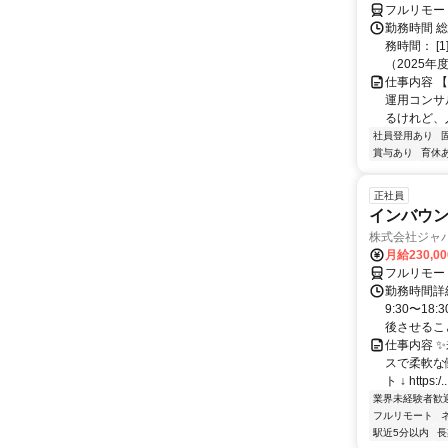
フルリモー
勤務時間 
務時間： [
（2025年
仕事内容 
運用コンサ
るけれど、
社員登用あり
賞与あり
育休
正社員
インバウン
株式会社ジャ
月給230,0
フルリモー
勤務時間詳細
9:30〜1
後させること
仕事内容 
スで柔軟な働
ト ↓ https:/..
業界未経験者歓
フルリモート
駅近5分以内
長