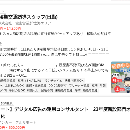
ート
の短期交通誘導スタッフ(日勤)
株式会社 館山営業所/太海エリア
0円～14,200円
セス ⭐太海駅周辺の現場に直行直帰/ピックアップあり！移動の心配は不
市
 実働時間：1日あたり8時間 平均勤務日数：1ヶ月あたり8日 〜 21日
17:00(実働8時間/休憩1時間) ⭐.｡｡. 自己申告シフト制 .｡｡.⭐ ￣￣￣￣￣￣
早く終わったら⭐━━━━━━━━━┓ 履歴書不要❗飛び込み面接OK❗
━━━海にする？山にする？ ⚓日払いシステムあり！ ⚓早上がりでも
 ⚓週2日～OK...
未経験者歓迎
短期（3ヵ月以内）
ランチタイム
扶養内勤務OK
K
土日祝のみOK
主婦・主夫歓迎
60代も応募可
フリーター歓迎
短期
早朝
歴不問
平日のみOK
転勤なし
経験不問
未経験者歓迎
午前
経験者歓迎
契約社員
ート】デジタル広告の運用コンサルタント 23年度新設部門
強化
アンカー フルリモート
00円～500,000円