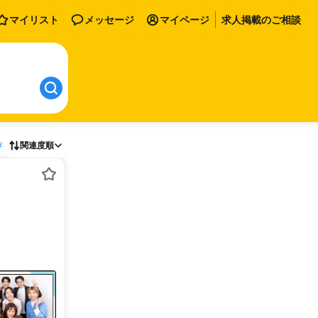
マイリスト
メッセージ
マイページ
求人掲載のご相談
存
関連度順