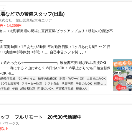
ート
場などでの警備スタッフ(日勤)
株式会社 館山営業所/太海エリア
0円～14,200円
セス ⭐太海駅周辺の現場に直行直帰/ピックアップあり！移動の心配は不
市
 実働時間：1日あたり8時間 平均勤務日数：1ヶ月あたり8日 〜 21日
7:00(実働8時間/休憩1時間) ⭐.｡｡. 自己申告シフト制 .｡｡.⭐ ￣￣￣￣￣￣￣
早く終わったら⭐━━━━━━━━━┓ 履歴書不要❗飛び込み面接OK❗
━━━海にする？山にする？ ⛵日払いOK！ ⛵早上がりでも日給全額保
K! ⛵...
未経験者歓迎
ランチタイム
扶養内勤務OK
副業・WワークOK
土日祝のみOK
60代も応募可
フリーター歓迎
シフト自由
学歴不問
平日のみOK
転勤なし
験者歓迎
午前
経験者歓迎
即日払いOK
有資格者歓迎
研修あり
ッフ フルリモート 20代30代活躍中
ウドワークス
0円以上