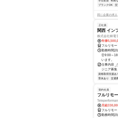
学生歓迎
転勤
ブランクOK
交
同じ企業の求人
正社員
関西 イン
株式会社林電
年俸5,500,
フルリモー
勤務時間詳細
⏰9:00～
います。
仕事内容 _/_
ジニア募集
資格取得支援あ
育休あり
交通
契約社員
フルリモー
Teleperform
月給330,0
フルリモー
勤務時間詳