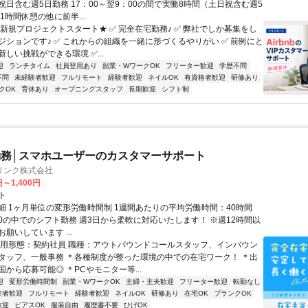
祝日含む週5日勤務 17：00～翌9：00の間で実働8時間（土日祝含む週5
1時間休憩の他に前半...
★新規プロジェクトスタート★ ✅ 完全在宅勤務♪ ✅ 弊社でしか募集をし
ジションです♪ ✅ これからの組織を一緒に形づくるやりがい ✅ 前例にと
しい挑戦ができる環境 ✅...
迎
ランチタイム
社員登用あり
副業・WワークOK
フリーター歓迎
学歴不問
不問
未経験者歓迎
フルリモート
経験者歓迎
ネイルOK
有資格者歓迎
研修あり
クOK
育休あり
オープニングスタッフ
長期歓迎
シフト制
務│スマホユーザーのカスタマーサポート
リンク株式会社
円～1,400円
ト
細 1ヶ月単位の変形労働時間制 1週間あたりの平均労働時間：40時間
0:00の中でのシフト勤務 週3日から柔軟に対応いたします！ ※週12時間以
願いしています ...
雇用形態：契約社員 職種：アウトバウンドコールスタッフ、インバウン
タッフ、一般事務 ＊各種制度が整った環境の中での在宅ワーク！ ＊出
から応募可能◎ ＊PCやモニター等...
迎
変形労働時間制
副業・WワークOK
主婦・主夫歓迎
フリーター歓迎
転勤なし
験者歓迎
フルリモート
経験者歓迎
ネイルOK
研修あり
在宅OK
ブランクOK
歓迎
ピアスOK
服装自由
履歴書不要
ひげOK