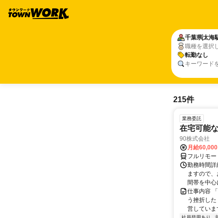
千葉県
太海
職種を選択
転勤なし
キーワード
215件
業務委託
在宅可能
90株式会社
月給60,00
フルリモー
勤務時間詳
ますので、お
間帯を中心に
仕事内容 
う挫折したく
営しています
社員登用あり