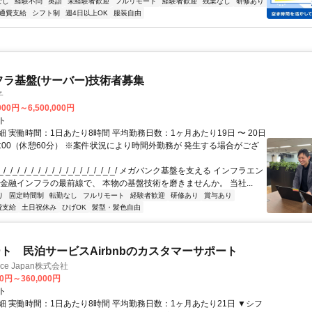
なし
経験不問
英語
未経験者歓迎
フルリモート
経験者歓迎
残業なし
研修あり
通費支給
シフト制
週4日以上OK
服装自由
フラ基盤(サーバー)技術者募集
子
000円～6,500,000円
ト
 実働時間：1日あたり8時間 平均勤務日数：1ヶ月あたり19日 〜 20日
18:00（休憩60分） ※案件状況により時間外勤務が 発生する場合がござ
/_/_/_/_/_/_/_/_/_/_/_/_/_/_/_/_/ メガバンク基盤を支える インフラエン
 金融インフラの最前線で、 本物の基盤技術を磨きませんか。 当社...
り
固定時間制
転勤なし
フルリモート
経験者歓迎
研修あり
賞与あり
費支給
土日祝休み
ひげOK
髪型・髪色自由
ト 民泊サービスAirbnbのカスタマーサポート
ance Japan株式会社
00円～360,000円
ト
細 実働時間：1日あたり8時間 平均勤務日数：1ヶ月あたり21日 ▼シフ