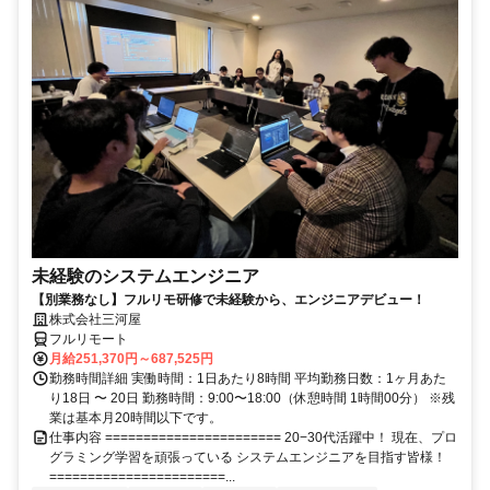
未経験のシステムエンジニア
【別業務なし】フルリモ研修で未経験から、エンジニアデビュー！
株式会社三河屋
フルリモート
月給251,370円～687,525円
勤務時間詳細 実働時間：1日あたり8時間 平均勤務日数：1ヶ月あた
り18日 〜 20日 勤務時間：9:00〜18:00（休憩時間 1時間00分） ※残
業は基本月20時間以下です。
仕事内容 ======================= 20−30代活躍中！ 現在、プロ
グラミング学習を頑張っている システムエンジニアを目指す皆様！
=======================...