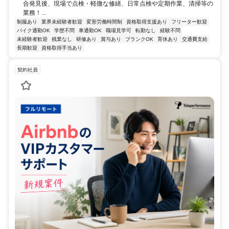
合発見後、現場で点検・軽微な修繕、日常点検や定期作業、清掃等の
業務！...
制服あり
業界未経験者歓迎
変形労働時間制
資格取得支援あり
フリーター歓迎
バイク通勤OK
学歴不問
車通勤OK
職場見学可
転勤なし
経験不問
未経験者歓迎
残業なし
研修あり
賞与あり
ブランクOK
育休あり
交通費支給
長期歓迎
資格取得手当あり
契約社員