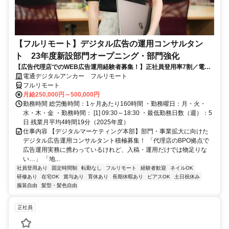
【フルリモート】デジタル広告の運用コンサルタン
ト 23年度新設部門オープニング・部門強化
【広告代理店でのWEB広告運用経験者募集！】正社員登用率7割／電通
G／全国×完全在宅／年休126日・土日祝休み／残業月平均4時間19分
電通デジタルアンカー フルリモート
フルリモート
月給250,000円～500,000円
勤務時間 総労働時間：1ヶ月あたり160時間 ・勤務曜日：月・火・
水・木・金 ・勤務時間： [1] 09:30～18:30 ・最低勤務日数（週）：5
日 残業月平均4時間19分（2025年度）
仕事内容 【デジタルマーケティング本部】部門・事業拡大に向けた
デジタル広告運用コンサルタント積極募集！ 「代理店のBPO拠点で
広告運用実務に携わっているけれど、入稿・運用だけでは物足りな
い…」 「地...
社員登用あり
固定時間制
転勤なし
フルリモート
経験者歓迎
ネイルOK
研修あり
在宅OK
賞与あり
育休あり
長期休暇あり
ピアスOK
土日祝休み
服装自由
髪型・髪色自由
正社員