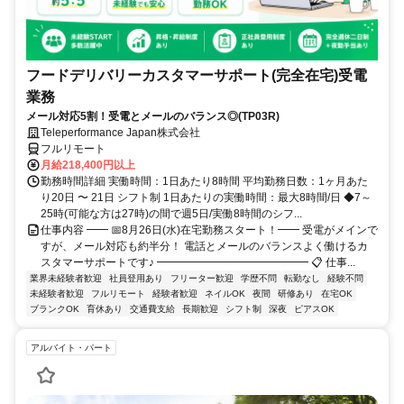
フードデリバリーカスタマーサポート(完全在宅)受電
業務
メール対応5割！受電とメールのバランス◎(TP03R)
Teleperformance Japan株式会社
フルリモート
月給218,400円以上
勤務時間詳細 実働時間：1日あたり8時間 平均勤務日数：1ヶ月あた
り20日 〜 21日 シフト制 1日あたりの実働時間：最大8時間/日 ◆7～
25時(可能な方は27時)の間で週5日/実働8時間のシフ...
仕事内容 ━━ 📅8月26日(水)在宅勤務スタート！━━ 受電がメインで
すが、メール対応も約半分！ 電話とメールのバランスよく働けるカ
スタマーサポートです♪ ━━━━━━━━━━━━━━ 📋 仕事...
業界未経験者歓迎
社員登用あり
フリーター歓迎
学歴不問
転勤なし
経験不問
未経験者歓迎
フルリモート
経験者歓迎
ネイルOK
夜間
研修あり
在宅OK
ブランクOK
育休あり
交通費支給
長期歓迎
シフト制
深夜
ピアスOK
アルバイト・パート