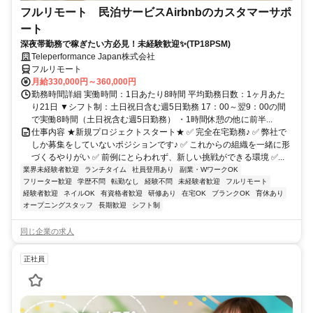
フルリモート 民泊サービスAirbnbのカスタマーサポ
ート
深夜帯勤務で稼ぎたい方必見！未経験歓迎✨(TP18PSM)
Teleperformance Japan株式会社
フルリモート
月給330,000円～360,000円
勤務時間詳細 実働時間：1日あたり8時間 平均勤務日数：1ヶ月あた
り21日 ▼シフト制：土日祝日含む週5日勤務 17：00～翌9：00の間
で実働8時間（土日祝含む週5日勤務） ・1時間休憩の他に前半...
仕事内容 ★新規プロジェクトスタート★ ✅ 完全在宅勤務♪ ✅ 弊社で
しか募集をしていないポジションです♪ ✅ これからの組織を一緒に形
づくるやりがい ✅ 前例にとらわれず、新しい挑戦ができる環境 ✅...
業界未経験者歓迎
ランチタイム
社員登用あり
副業・WワークOK
フリーター歓迎
学歴不問
転勤なし
経験不問
未経験者歓迎
フルリモート
経験者歓迎
ネイルOK
有資格者歓迎
研修あり
在宅OK
ブランクOK
育休あり
オープニングスタッフ
長期歓迎
シフト制
同じ企業の求人
正社員