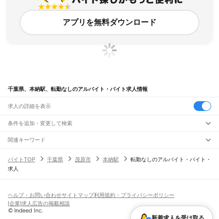
アプリを無料ダウンロード
千葉県、本納駅、転勤なしのアルバイト・バイト求人情報
求人の詳細を表示
条件を追加・変更して検索
市区町村を追加・変更
関連キーワード
完全在宅ワーク 全国
シール貼り 在宅
現在地周辺
ガチャガチャ
犬カフェ
千葉県
駅を追加・変更
バイトTOP
千葉県
茂原市
本納駅
転勤なしのアルバイト・バイト・
千葉県
すべて
求人
千葉市
すべて
職種を追加・変更
JR武蔵野線
中央区
花見川区
稲毛区
若葉区
緑区
美浜区
南流山駅
新松戸駅
新八柱駅
東松戸駅
市川大野駅
船橋法典駅
西船橋駅
飲食・フードサービス
銚子市
市川市
船橋市
館山市
木更津市
松戸市
野田市
茂原市
成田市
佐倉市
東金市
特徴を追加・変更
飲食・フードサービス
すべて
ヘルプ・お問い合わせ
サイトマップ
利用規約・プライバシーポリシー
JR中央・総武線
旭市
習志野市
柏市
勝浦市
市原市
流山市
八千代市
我孫子市
鴨川市
鎌ケ谷市
ホールスタッフ
キッチンスタッフ
皿洗い・洗い場
精肉・鮮魚加工
給食調理
人気
[企業]求人広告の掲載相談
市川駅
本八幡駅
下総中山駅
西船橋駅
船橋駅
東船橋駅
津田沼駅
幕張本郷駅
幕張駅
君津市
富津市
浦安市
四街道市
袖ケ浦市
八街市
印西市
白井市
富里市
南房総市
雇用形態を追加・変更
パン屋（ベーカリー）
フードカウンター販売員
バー（BAR）・バーテンダー
日払いOK
高校生歓迎
学生歓迎
深夜の仕事
髪型・髪色自由
ひげOK
ネイルOK
新検見川駅
稲毛駅
西千葉駅
千葉駅
匝瑳市
香取市
山武市
いすみ市
大網白里市
印旛郡
香取郡
山武郡
長生郡
夷隅郡
飲食店補助（開店・閉店準備）
飲食店（店長・マネージャー）
新着求人を受け取る
ピアスOK
アルバイト・パート
履歴書不要
オープニングスタッフ
留学生・外国人活躍中