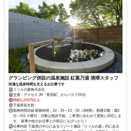
グランピング併設の温泉施設 紅葉乃湯 清掃スタッフ
快適な温泉時間を支えるお仕事です
リソルの森株式会社
交通・アクセス JR「誉田駅」からバスで20分
時給1,200円以上
千葉県長生郡
勤務時間詳細 勤務時間：10：30～13：30（3時間） 勤務日数：週2
日～5日 ※曜日・日数は相談可能。ご希望に合わせて柔軟に対応しま
す。 家事や他のお仕事との両立にもぴったり！
仕事内容 千葉県の中心にあるリゾート施設『リソルの森』内にある