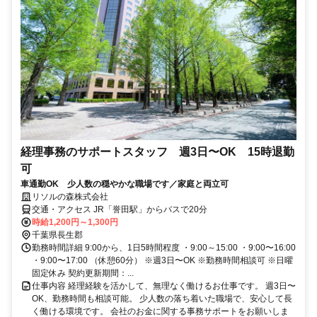
経理事務のサポートスタッフ 週3日〜OK 15時退勤
可
車通勤OK 少人数の穏やかな職場です／家庭と両立可
リソルの森株式会社
交通・アクセス JR「誉田駅」からバスで20分
時給1,200円～1,300円
千葉県長生郡
勤務時間詳細 9:00から、1日5時間程度 ・9:00～15:00 ・9:00〜16:00
・9:00〜17:00 （休憩60分） ※週3日〜OK ※勤務時間相談可 ※日曜
固定休み 契約更新期間：...
仕事内容 経理経験を活かして、無理なく働けるお仕事です。 週3日〜
OK、勤務時間も相談可能。 少人数の落ち着いた職場で、安心して長
く働ける環境です。 会社のお金に関する事務サポートをお願いしま