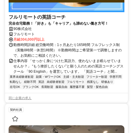
フルリモートの英語コーチ
完全在宅勤務！「好き」も「キャリア」も諦めない働き方可！
90株式会社
フルリモート
月給304,000円以上
勤務時間詳細 総労働時間：1ヶ月あたり165時間 フルフレックス制
（実働8時間・休憩1時間） ※勤務時間はご希望第一で調整しますの
で、お気軽にご相談ください。
仕事内容 「せっかく身につけた英語力、使わないまま眠らせていま
せんか？」 “もう挫折したくない”と願う人のための英語コーチングス
クール 「90 English」を運営しています。 「英語コーチ」と聞...
業界未経験者歓迎
副業・WワークOK
主婦・主夫歓迎
フリーター歓迎
学歴不問
転勤なし
経験不問
英語
未経験者歓迎
フルリモート
残業なし
研修あり
在宅OK
ブランクOK
長期歓迎
服装自由
履歴書不要
髪型・髪色自由
同じ企業の求人
契約社員