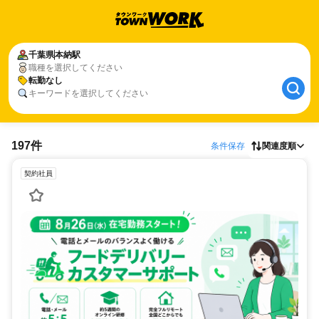
千葉県
本納駅
職種を選択してください
転勤なし
キーワードを選択してください
197件
条件保存
関連度順
契約社員