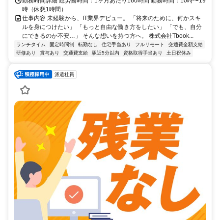
勤務時間詳細 総労働時間：1ヶ月あたり160時間 勤務時間：10時〜19
時（休憩1時間）
仕事内容 未経験から、IT業界デビュー。 「将来のために、何かスキ
ルを身につけたい」 「もっと自由な働き方をしたい」 「でも、自分
にできるのか不安…」 そんな想いを持つ方へ。 株式会社Tbook...
ランチタイム
固定時間制
転勤なし
住宅手当あり
フルリモート
交通費全額支給
研修あり
賞与あり
交通費支給
駅近5分以内
資格取得手当あり
土日祝休み
派遣社員