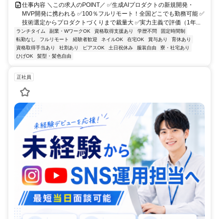
仕事内容 ＼この求人のPOINT／ ✅生成AIプロダクトの新規開発・
MVP開発に携われる ✅100％フルリモート！全国どこでも勤務可能 ✅
技術選定からプロダクトづくりまで裁量大 ✅実力主義で評価（1年...
ランチタイム
副業・WワークOK
資格取得支援あり
学歴不問
固定時間制
転勤なし
フルリモート
経験者歓迎
ネイルOK
在宅OK
賞与あり
育休あり
資格取得手当あり
社割あり
ピアスOK
土日祝休み
服装自由
寮・社宅あり
ひげOK
髪型・髪色自由
正社員