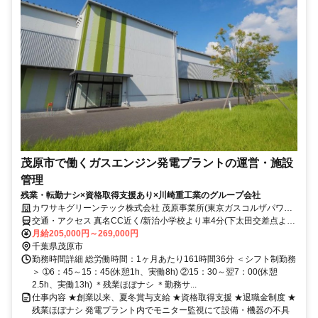
茂原市で働くガスエンジン発電プラントの運営・施設
管理
残業・転勤ナシ×資格取得支援あり×川崎重工業のグループ会社
カワサキグリーンテック株式会社 茂原事業所(東京ガスコルザパワー
茂原パワーステーション内)
交通・アクセス 真名CC近く/新治小学校より車4分(下太田交差点より
車2分) ※車・バイク通勤OK
月給205,000円～269,000円
千葉県茂原市
勤務時間詳細 総労働時間：1ヶ月あたり161時間36分 ＜シフト制勤務
＞ ➀6：45～15：45(休憩1h、実働8h) ②15：30～翌7：00(休憩
2.5h、実働13h) ＊残業ほぼナシ ＊勤務サ...
仕事内容 ★創業以来、夏冬賞与支給 ★資格取得支援 ★退職金制度 ★
残業ほぼナシ 発電プラント内でモニター監視にて設備・機器の不具