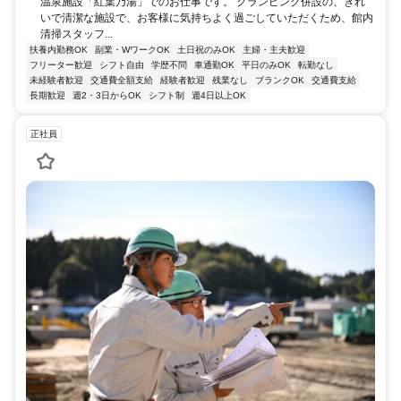
温泉施設「紅葉乃湯」でのお仕事です。 グランピング併設の、きれ
いで清潔な施設で、お客様に気持ちよく過ごしていただくため、館内
清掃スタッフ...
扶養内勤務OK
副業・WワークOK
土日祝のみOK
主婦・主夫歓迎
フリーター歓迎
シフト自由
学歴不問
車通勤OK
平日のみOK
転勤なし
未経験者歓迎
交通費全額支給
経験者歓迎
残業なし
ブランクOK
交通費支給
長期歓迎
週2・3日からOK
シフト制
週4日以上OK
正社員