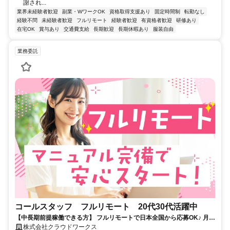
謝され...
業界未経験者歓迎
副業・WワークOK
資格取得支援あり
固定時間制
転勤なし
経験不問
未経験者歓迎
フルリモート
経験者歓迎
有資格者歓迎
研修あり
在宅OK
賞与あり
交通費支給
長期歓迎
長期休暇あり
服装自由
業務委託
コールスタッフ フルリモート 20代30代活躍中
【中長期前提稼働できる方】 フルリモートで日本全国から応募OK♪ 月稼
働80時間で安定収入！
株式会社クラウドワークス