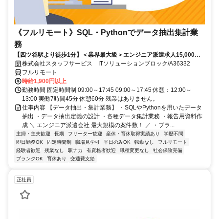
《フルリモート》SQL・Pythonでデータ抽出集計業
務
【四ツ谷駅より徒歩1分】＜業界最大級＞エンジニア派遣求人15,000件
以上◎ 来社不要のカンタン登録→最短2日で就業可能！！
株式会社スタッフサービス ITソリューションブロック/A36332
フルリモート
時給1,900円以上
勤務時間 固定時間制 09:00～17:45 09:00～17:45 休憩：12:00～
13:00 実働7時間45分 休憩60分 残業はありません。
仕事内容 【データ抽出・集計業務】 ・SQLやPythonを用いたデータ
抽出 ・データ抽出定義の設計 ・各種データ集計業務 ・報告用資料作
成 ＼ エンジニア派遣会社 最大規模の案件数！ ／ ・ブラ...
主婦・主夫歓迎
長期
フリーター歓迎
産休・育休取得実績あり
学歴不問
即日勤務OK
固定時間制
職場見学可
平日のみOK
転勤なし
フルリモート
経験者歓迎
残業なし
駅ナカ
有資格者歓迎
職種変更なし
社会保険完備
ブランクOK
育休あり
交通費支給
正社員