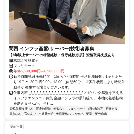
関西 インフラ基盤(サーバー)技術者募集
【3年以上サーバーの構築経験・保守経験必須】資格取得支援あり
株式会社林電子
フルリモート
年俸5,500,000円～6,500,000円
勤務時間詳細 実働時間：1日あたり8時間 平均勤務日数：1ヶ月あた
り19日 〜 20日 ⏰9:00～18:00（休憩60分） ※案件状況により時間外
勤務が 発生する場合がございます。
仕事内容 _/_/_/_/_/_/_/_/_/_/_/_/_/_/_/_/_/_/ メガバンク基盤を支える
インフラエンジニア募集 金融インフラの最前線で、 本物の基盤技術
を磨きませんか。 当社...
資格取得支援あり
固定時間制
転勤なし
フルリモート
経験者歓迎
研修あり
賞与あり
育休あり
交通費支給
土日祝休み
ひげOK
髪型・髪色自由
契約社員