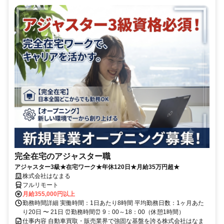
完全在宅のアジャスター職
アジャスター3級★在宅ワーク★年休120日★月給35万円超★
株式会社はなまる
フルリモート
月給355,000円以上
勤務時間詳細 実働時間：1日あたり8時間 平均勤務日数：1ヶ月あた
り20日 〜 21日 ⏰勤務時間⏰ 9：00～18：00（休憩1時間）
仕事内容 自動車買取・販売業界で強固な基盤を誇る株式会社はなま