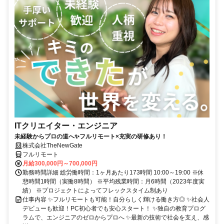
ITクリエイター・エンジニア
未経験からプロの道へ✨フルリモート×充実の研修あり！
株式会社TheNewGate
フルリモート
月給300,000円～700,000円
勤務時間詳細 総労働時間：1ヶ月あたり173時間 10:00～19:00 ※休
憩時間1時間（実働8時間） ※平均残業時間：月6時間（2023年度実
績） ※プロジェクトによってフレックスタイム制あり
仕事内容 ✨フルリモートも可能！自分らしく輝ける働き方◎ ✨社会人
デビューも歓迎！PC初心者でも安心スタート！ ✨独自の教育プログ
ラムで、エンジニアのゼロからプロへ ✨最新の技術で社会を支え、感