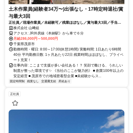
土木作業員(経験者34万〜)出張なし・17時定時退社/賞
与最大3回
正社員／現場作業員／未経験可／残業ほぼなし／賞与最大3回／手当充
実
株式会社 山﨑組
アクセス: JR外房線《本納駅》から車で６分
月給286,000円～500,000円
千葉県茂原市
勤務時間・曜日: 8:00～17:00(休憩1時間) 実働時間: 1日あたり6時間
40分 平均勤務日数: 1ヶ月あたり22日 残業時間はほぼなし、プライベ
ート充実！
仕事内容: ここまで支援が多い会社ある！？ 笑顔で働ける、うれしい
制度が整った環境です✨ 《当社のここが魅力的》 ■ 創業100年以上の
安定経営 ■ 茂原市での地域密着型企業 ■未経験からス...
固定時間制
残業なし
交通費支給
昇給あり
正社員