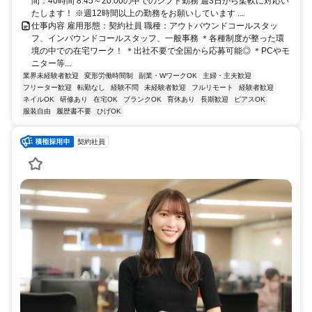
間：40時間 8:45～20:00の中でのシフト勤務 週3日から柔軟に対応い
たします！ ※週12時間以上の勤務をお願いしています ...
仕事内容 雇用形態：契約社員 職種：アウトバウンドコールスタッ
フ、インバウンドコールスタッフ、一般事務 ＊各種制度が整った環
境の中での在宅ワーク！ ＊出社不要で全国から応募可能◎ ＊PCやモ
ニター等...
業界未経験者歓迎
変形労働時間制
副業・WワークOK
主婦・主夫歓迎
フリーター歓迎
転勤なし
経験不問
未経験者歓迎
フルリモート
経験者歓迎
ネイルOK
研修あり
在宅OK
ブランクOK
育休あり
長期歓迎
ピアスOK
服装自由
履歴書不要
ひげOK
契約社員