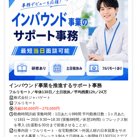
インバウンド事業を推進するサポート事務
フルリモート／年休130日／土日祝休／平均残業12h／24万
株式会社ジャパゲート
フルリモート
月給240,000円～270,000円
勤務時間詳細 実働時間：1日あたり8時間 平均勤務日数：1ヶ月あた
り18日 〜 20日 9:30〜18:30 (実働8時間／休憩1時間) ☆フレックス制
を導入 (出退勤を30分まで前後させることが...
仕事内容 ✨フルリモート・在宅勤務OK ✨外国人材の日本就業をサポ
ートする事業 ✨フレックス制＆土日祝休み ✨年間休日130日以上でプ