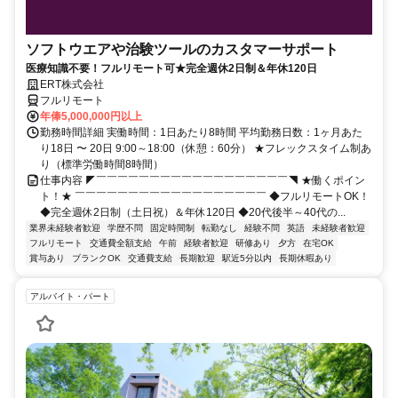
ソフトウエアや治験ツールのカスタマーサポート
医療知識不要！フルリモート可★完全週休2日制＆年休120日
ERT株式会社
フルリモート
年俸5,000,000円以上
勤務時間詳細 実働時間：1日あたり8時間 平均勤務日数：1ヶ月あた
り18日 〜 20日 9:00～18:00（休憩：60分） ★フレックスタイム制あ
り（標準労働時間8時間）
仕事内容 ◤￣￣￣￣￣￣￣￣￣￣￣￣￣￣￣￣￣￣◥ ★働くポイン
ト！★ ￣￣￣￣￣￣￣￣￣￣￣￣￣￣￣￣￣￣ ◆フルリモートOK！
◆完全週休2日制（土日祝）＆年休120日 ◆20代後半～40代の...
業界未経験者歓迎
学歴不問
固定時間制
転勤なし
経験不問
英語
未経験者歓迎
フルリモート
交通費全額支給
午前
経験者歓迎
研修あり
夕方
在宅OK
賞与あり
ブランクOK
交通費支給
長期歓迎
駅近5分以内
長期休暇あり
アルバイト・パート