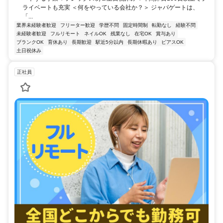
ライベートも充実 ＜何をやっている会社か？＞ ジャパゲートは、
「...
業界未経験者歓迎
フリーター歓迎
学歴不問
固定時間制
転勤なし
経験不問
未経験者歓迎
フルリモート
ネイルOK
残業なし
在宅OK
賞与あり
ブランクOK
育休あり
長期歓迎
駅近5分以内
長期休暇あり
ピアスOK
土日祝休み
正社員