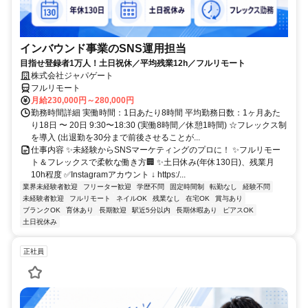
インバウンド事業のSNS運用担当
目指せ登録者1万人！土日祝休／平均残業12h／フルリモート
株式会社ジャパゲート
フルリモート
月給230,000円～280,000円
勤務時間詳細 実働時間：1日あたり8時間 平均勤務日数：1ヶ月あた
り18日 〜 20日 9:30〜18:30 (実働8時間／休憩1時間) ☆フレックス制
を導入 (出退勤を30分まで前後させることが...
仕事内容 ✨未経験からSNSマーケティングのプロに！ ✨フルリモー
ト＆フレックスで柔軟な働き方🏢 ✨土日休み(年休130日)、残業月
10h程度 ✅Instagramアカウント ↓ https:/...
業界未経験者歓迎
フリーター歓迎
学歴不問
固定時間制
転勤なし
経験不問
未経験者歓迎
フルリモート
ネイルOK
残業なし
在宅OK
賞与あり
ブランクOK
育休あり
長期歓迎
駅近5分以内
長期休暇あり
ピアスOK
土日祝休み
正社員