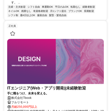
す。 ...
主婦・主夫歓迎
シフト自由
車通勤OK
平日のみOK
転勤なし
経験者歓迎
ネイルOK
残業なし
有資格者歓迎
月1シフト提出
ブランクOK
長期歓迎
シフト制
週4日以上OK
服装自由
髪型・髪色自由
正社員
ITエンジニア(Web・アプリ開発)|未経験歓迎
手に職をつけ、未来を変える。
株式会社Tbook
フルリモート
月給250,000円以上