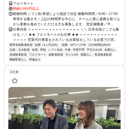
フルリモート
時給1,900円以上
勤務時間 シフト制 希望により面談で決定 稼働時間帯／9:00～17:00
希望する働き方／上記の時間帯を中心に、チームと密に連携を取りな
がら業務を進めていただける方を募集します。 想定稼働量／平...
仕事内容 ＝＝＝＝＝＝＝＝＝＝＝＝＝＝＝ ＼＼ 日本全国どこでも働
ける ／／ ★★ フルリモートのお仕事 ★★ ＝＝＝＝＝＝＝＝＝＝＝
＝＝＝＝ 営業代行事業をされている企業様をしている企業での営...
業界未経験者歓迎
短期（3ヵ月以内）
副業・WワークOK
1日4時間以内OK
主婦・主夫歓迎
短期
早朝
シフト自由
午後
学歴不問
平日のみOK
転勤なし
未経験者歓迎
フルリモート
経験者歓迎
ネイルOK
残業なし
有資格者歓迎
職種変更なし
研修あり
正社員