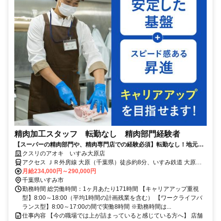
精肉加工スタッフ 転勤なし 精肉部門経験者
【スーパーの精肉部門や、精肉専門店での経験必須】転勤なし！地元で
長く働ける環境を整えております。
クスリのアオキ いすみ大原店
アクセス ＪＲ外房線 大原（千葉県）徒歩約8分、いすみ鉄道 大原
（千葉県）徒歩約8分、いすみ鉄道 西大原徒歩約30分 大原駅 徒歩9分
月給234,000円～290,000円
千葉県いすみ市
勤務時間 総労働時間：1ヶ月あたり171時間 【キャリアアップ重視
型】8:00～18:00（平均1時間の計画残業を含む） 【ワークライフバ
ランス型】8:00～17:00の間で実働8時間 ※勤務時間は...
仕事内容 【今の職場では上が詰まっていると感じている方へ】 店舗