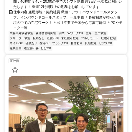
間：40時間 8:45～20:00の中でのシフト勤務 週3日から柔軟に対応い
たします！ ※週12時間以上の勤務をお願いしています ...
仕事内容 雇用形態：契約社員 職種：アウトバウンドコールスタッ
フ、インバウンドコールスタッフ、一般事務 ＊各種制度が整った環
境の中での在宅ワーク！ ＊出社不要で全国から応募可能◎ ＊PCやモ
ニター等...
業界未経験者歓迎
変形労働時間制
副業・WワークOK
主婦・主夫歓迎
フリーター歓迎
転勤なし
経験不問
未経験者歓迎
フルリモート
経験者歓迎
ネイルOK
研修あり
在宅OK
ブランクOK
育休あり
長期歓迎
ピアスOK
服装自由
履歴書不要
ひげOK
正社員