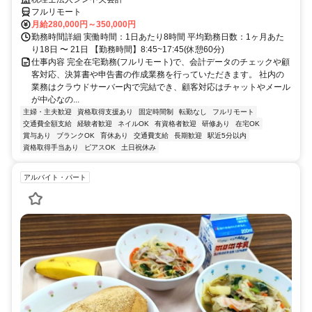
フルリモート
月給280,000円～350,000円
勤務時間詳細 実働時間：1日あたり8時間 平均勤務日数：1ヶ月あた
り18日 〜 21日 【勤務時間】8:45~17:45(休憩60分)
仕事内容 完全在宅勤務(フルリモート)で、会計データのチェックや顧
客対応、決算書や申告書の作成業務を行っていただきます。 社内の
業務はクラウドサーバー内で完結でき、顧客対応はチャットやメール
が中心なの...
主婦・主夫歓迎
資格取得支援あり
固定時間制
転勤なし
フルリモート
交通費全額支給
経験者歓迎
ネイルOK
有資格者歓迎
研修あり
在宅OK
賞与あり
ブランクOK
育休あり
交通費支給
長期歓迎
駅近5分以内
資格取得手当あり
ピアスOK
土日祝休み
アルバイト・パート