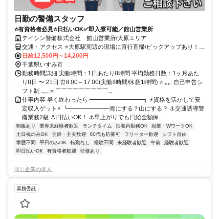
日勤の警備スタッフ
⭐有資格者必見⭐日払いOK✅即入寮可能／館山営業所
テイシン警備株式会社 館山営業所/大原エリア
交通・アクセス ⭐大原駅周辺の現場に直行直帰/ピックアップあり！移
動の心配は不要です♪
日給12,500円～14,200円
千葉県いすみ市
勤務時間詳細 実働時間：1日あたり8時間 平均勤務日数：1ヶ月あた
り8日 〜 21日 ⏰8:00～17:00(実働8時間/休憩1時間) ⭐.｡｡. 自己申告シ
フト制 .｡｡.⭐ ￣￣￣￣￣￣￣￣￣...
仕事内容 早く終わったら ━━━━━━━━━┓ ⚡資格を活かして安
定収入ゲット⚡ ┗━━━━━━━海にする？山にする？ ⚓交通誘導警
備業務2級 ⚓日払いOK！ ⚓早上がりでも日給全額保...
制服あり
業界未経験者歓迎
ランチタイム
扶養内勤務OK
副業・WワークOK
土日祝のみOK
主婦・主夫歓迎
60代も応募可
フリーター歓迎
シフト自由
学歴不問
平日のみOK
転勤なし
経験不問
未経験者歓迎
午前
経験者歓迎
即日払いOK
有資格者歓迎
研修あり
同じ企業の求人
業務委託