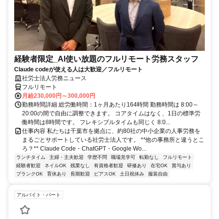
経験者限定_AI使い放題のフルリモート労務スタッフ
Claude codeが使える人は大歓迎／フルリモート
社労士法人労務ニュース
フルリモート
月給230,000円～300,000円
勤務時間詳細 総労働時間：1ヶ月あたり164時間 勤務時間は 8:00～
20:00の間で自由に調整できます。 コアタイムはなく、1日の標準労
働時間は8時間です。 フレキシブルタイムも同じく 8:0...
仕事内容 私たちは千葉市を拠点に、約80社の中小企業の人事労務を
まるごとサポートしている社労士法人です。 **他の事務所と違うとこ
ろ？** Claude Code・ChatGPT・Google Wo...
ランチタイム
主婦・主夫歓迎
学歴不問
職場見学可
転勤なし
フルリモート
経験者歓迎
ネイルOK
残業なし
有資格者歓迎
研修あり
在宅OK
賞与あり
ブランクOK
育休あり
長期歓迎
ピアスOK
土日祝休み
服装自由
アルバイト・パート