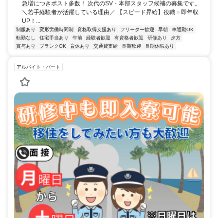
急増につきポスト多数！ 次代のSV・本部スタッフ候補の募集です。
＼若手経験者が活躍している理由／ 【スピード昇給】役職＝即年収
UP！...
制服あり
変形労働時間制
資格取得支援あり
フリーター歓迎
早朝
車通勤OK
転勤なし
住宅手当あり
午前
経験者歓迎
有資格者歓迎
研修あり
夕方
賞与あり
ブランクOK
育休あり
交通費支給
長期歓迎
長期休暇あり
アルバイト・パート