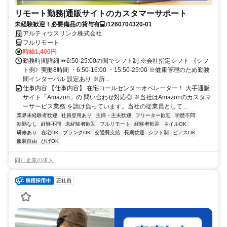
リモート勤務|通販サイトのカスタマーサポート
未経験歓迎！必要備品の貸与有💻/1260704320-01
アルティウスリンク株式会社
フルリモート
時給1,400円
勤務時間詳細 ⏩6:50-25:00の間でシフト制 ※会社指定シフト 《シフ
ト例》実働8時間 ・6:50-16:00 ・15:50-25:00 ※健康管理のため勤務
間インターバル 設定あり ※所...
仕事内容 【仕事内容】 在宅コールセンターオペレーター！ 大手通販
サイト「Amazon」の 問い合わせ対応◎ ※当社はAmazonのカスタマ
ーサービス業務 を請け負っています。当社の従業員として ...
業界未経験者歓迎
社員登用あり
主婦・主夫歓迎
フリーター歓迎
学歴不問
転勤なし
経験不問
未経験者歓迎
フルリモート
経験者歓迎
ネイルOK
研修あり
在宅OK
ブランクOK
交通費支給
長期歓迎
シフト制
ピアスOK
服装自由
ひげOK
同じ企業の求人
正社員