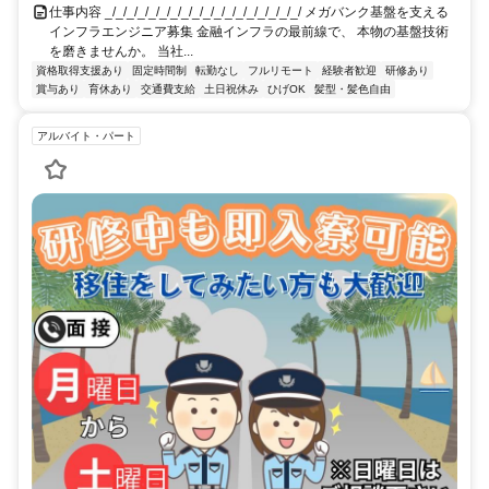
仕事内容 _/_/_/_/_/_/_/_/_/_/_/_/_/_/_/_/_/_/ メガバンク基盤を支える
インフラエンジニア募集 金融インフラの最前線で、 本物の基盤技術
を磨きませんか。 当社...
資格取得支援あり
固定時間制
転勤なし
フルリモート
経験者歓迎
研修あり
賞与あり
育休あり
交通費支給
土日祝休み
ひげOK
髪型・髪色自由
アルバイト・パート