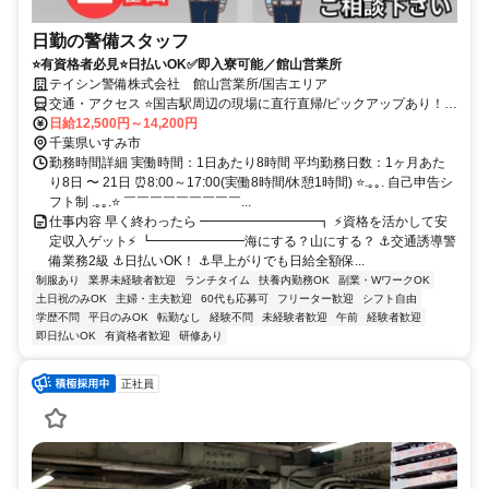
日勤の警備スタッフ
⭐有資格者必見⭐日払いOK✅即入寮可能／館山営業所
テイシン警備株式会社 館山営業所/国吉エリア
交通・アクセス ⭐国吉駅周辺の現場に直行直帰/ピックアップあり！移
動の心配は不要です♪
日給12,500円～14,200円
千葉県いすみ市
勤務時間詳細 実働時間：1日あたり8時間 平均勤務日数：1ヶ月あた
り8日 〜 21日 ⏰8:00～17:00(実働8時間/休憩1時間) ⭐.｡｡. 自己申告シ
フト制 .｡｡.⭐ ￣￣￣￣￣￣￣￣￣...
仕事内容 早く終わったら ━━━━━━━━━┓ ⚡資格を活かして安
定収入ゲット⚡ ┗━━━━━━━海にする？山にする？ ⚓交通誘導警
備業務2級 ⚓日払いOK！ ⚓早上がりでも日給全額保...
制服あり
業界未経験者歓迎
ランチタイム
扶養内勤務OK
副業・WワークOK
土日祝のみOK
主婦・主夫歓迎
60代も応募可
フリーター歓迎
シフト自由
学歴不問
平日のみOK
転勤なし
経験不問
未経験者歓迎
午前
経験者歓迎
即日払いOK
有資格者歓迎
研修あり
正社員