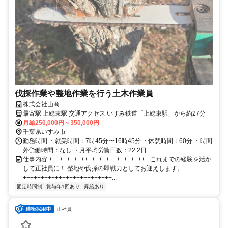
伐採作業や整地作業を行う土木作業員
株式会社山商
最寄駅 上総東駅 交通アクセス いすみ鉄道「上総東駅」から約27分
月給250,000円～350,000円
千葉県いすみ市
勤務時間 ・就業時間：7時45分〜16時45分 ・休憩時間：60分 ・時間
外労働時間：なし ・月平均労働日数：22.2日
仕事内容 ++++++++++++++++++++++++++++ これまでの経験を活か
して正社員に！ 整地や伐採の即戦力としてお迎えします。
+++++++++++++++++++++++++...
固定時間制
賞与年1回あり
昇給あり
正社員