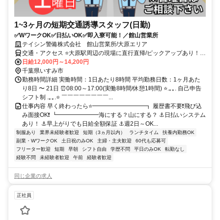
1~3ヶ月の短期交通誘導スタッフ(日勤)
✅WワークOK✅日払いOK✅即入寮可能！／館山営業所
テイシン警備株式会社 館山営業所/大原エリア
交通・アクセス ⭐大原駅周辺の現場に直行直帰/ピックアップあり！移
動の心配は不要です♪
日給12,000円～14,200円
千葉県いすみ市
勤務時間詳細 実働時間：1日あたり8時間 平均勤務日数：1ヶ月あた
り8日 〜 21日 ⏰08:00～17:00(実働8時間/休憩1時間) ⭐.｡｡. 自己申告
シフト制 .｡｡.⭐ ￣￣￣￣￣￣￣￣...
仕事内容 早く終わったら⭐━━━━━━━━━┓ 履歴書不要❗飛び込
み面接OK❗ ┗━━━━━━━海にする？山にする？ ⚓日払いシステム
あり！ ⚓早上がりでも日給全額保証 ⚓週2日～OK...
制服あり
業界未経験者歓迎
短期（3ヵ月以内）
ランチタイム
扶養内勤務OK
副業・WワークOK
土日祝のみOK
主婦・主夫歓迎
60代も応募可
フリーター歓迎
短期
早朝
シフト自由
学歴不問
平日のみOK
転勤なし
経験不問
未経験者歓迎
午前
経験者歓迎
同じ企業の求人
正社員