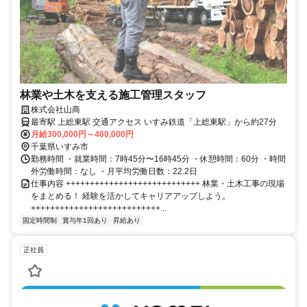
林業や土木を支える施工管理スタッフ
株式会社山商
最寄駅 上総東駅 交通アクセス いすみ鉄道「上総東駅」から約27分
月給300,000円～400,000円
千葉県いすみ市
勤務時間 ・就業時間：7時45分〜16時45分 ・休憩時間：60分 ・時間
外労働時間：なし ・月平均労働日数：22.2日
仕事内容 ++++++++++++++++++++++++++++ 林業・土木工事の現場
をまとめる！ 経験を活かしてキャリアアップしよう。
+++++++++++++++++++++++++++...
固定時間制
賞与年1回あり
昇給あり
正社員