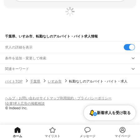
千葉県、いすみ市、転勤なしのアルバイト・バイト求人情報
求人の詳細を表示
条件を追加・変更して検索
市区町村を追加・変更
関連キーワード
福島県 いわき市 履歴書なし
千葉県 銚子市 面接無し
千葉県 千葉市 力仕事なし
千葉県
駅を追加・変更
バイトTOP
千葉県
いすみ市
転勤なしのアルバイト・バイト・求人
千葉県 転勤なし タウンワーク社員
宮城県 転勤なし 上杉イオン
千葉県
すべて
千葉市
すべて
職種を追加・変更
JR武蔵野線
中央区
花見川区
稲毛区
若葉区
緑区
美浜区
南流山駅
新松戸駅
新八柱駅
東松戸駅
市川大野駅
船橋法典駅
西船橋駅
飲食・フードサービス
ヘルプ・お問い合わせ
サイトマップ
利用規約・プライバシーポリシー
銚子市
市川市
船橋市
館山市
木更津市
松戸市
野田市
茂原市
成田市
佐倉市
東金市
特徴を追加・変更
飲食・フードサービス
すべて
[企業]求人広告の掲載相談
JR中央・総武線
旭市
習志野市
柏市
勝浦市
市原市
流山市
八千代市
我孫子市
鴨川市
鎌ケ谷市
ホールスタッフ
キッチンスタッフ
皿洗い・洗い場
精肉・鮮魚加工
給食調理
人気
市川駅
本八幡駅
下総中山駅
西船橋駅
船橋駅
東船橋駅
津田沼駅
幕張本郷駅
幕張駅
君津市
富津市
浦安市
四街道市
袖ケ浦市
八街市
印西市
白井市
富里市
南房総市
雇用形態を追加・変更
新着求人を受け取る
パン屋（ベーカリー）
フードカウンター販売員
バー（BAR）・バーテンダー
日払いOK
高校生歓迎
学生歓迎
深夜の仕事
髪型・髪色自由
ひげOK
ネイルOK
新検見川駅
稲毛駅
西千葉駅
千葉駅
匝瑳市
香取市
山武市
いすみ市
大網白里市
印旛郡
香取郡
山武郡
長生郡
夷隅郡
飲食店補助（開店・閉店準備）
飲食店（店長・マネージャー）
ピアスOK
アルバイト・パート
履歴書不要
オープニングスタッフ
留学生・外国人活躍中
安房郡
都道府県を変更
営業・販売
JR総武本線
勤務期間
正社員
市川駅
船橋駅
津田沼駅
稲毛駅
千葉駅
東千葉駅
都賀駅
四街道駅
物井駅
佐倉駅
営業・販売
すべて
短期
契約社員
単発・1日OK
長期
期間限定（春夏冬休み等）
南酒々井駅
榎戸駅
八街駅
日向駅
成東駅
松尾駅
横芝駅
飯倉駅
八日市場駅
干潟駅
旭駅
営業
テレフォンアポインター（テレアポ）
ルートセールス
コンビニ
シフト
派遣社員
ホーム
マイリスト
メッセージ
マイページ
飯岡駅
倉橋駅
猿田駅
松岸駅
銚子駅
フードカウンター販売員
アパレル
家電量販店・携帯販売（携帯ショップ）