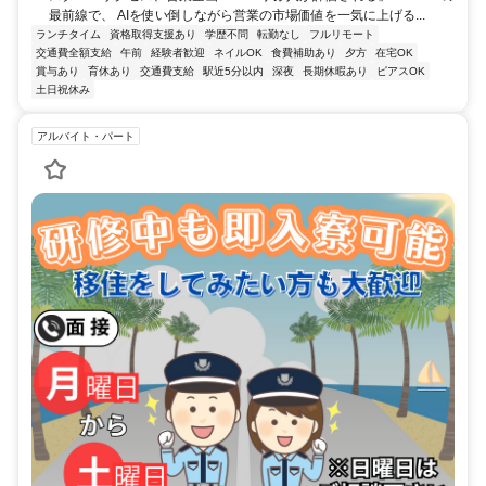
最前線で、 AIを使い倒しながら営業の市場価値を一気に上げる...
ランチタイム
資格取得支援あり
学歴不問
転勤なし
フルリモート
交通費全額支給
午前
経験者歓迎
ネイルOK
食費補助あり
夕方
在宅OK
賞与あり
育休あり
交通費支給
駅近5分以内
深夜
長期休暇あり
ピアスOK
土日祝休み
アルバイト・パート