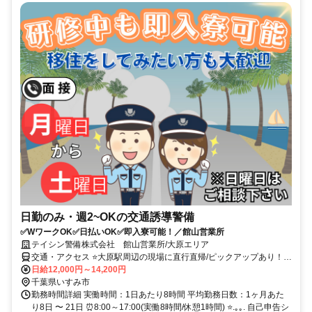
日勤のみ・週2~OKの交通誘導警備
✅WワークOK✅日払いOK✅即入寮可能！／館山営業所
テイシン警備株式会社 館山営業所/大原エリア
交通・アクセス ⭐大原駅周辺の現場に直行直帰/ピックアップあり！移
動の心配は不要です♪
日給12,000円～14,200円
千葉県いすみ市
勤務時間詳細 実働時間：1日あたり8時間 平均勤務日数：1ヶ月あた
り8日 〜 21日 ⏰8:00～17:00(実働8時間/休憩1時間) ⭐.｡｡. 自己申告シ