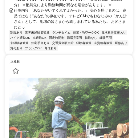
分） ※配属先により勤務時間が異なる場合があります。 ※...
仕事内容 「あなたがいてくれてよかった。」 安心を届けるのは、商
品ではなく“あなた”の存在です。 テレビCMでもおなじみの「かんぽ
さん」として、地域の皆さまから親しまれている私たち。 お客さま
にとっ...
制服あり
業界未経験者歓迎
ランチタイム
副業・WワークOK
資格取得支援あり
バイク通勤OK
車通勤OK
固定時間制
職場見学可
転勤なし
経験不問
未経験者歓迎
住宅手当あり
交通費全額支給
経験者歓迎
有資格者歓迎
研修あり
賞与あり
ブランクOK
育休あり
正社員