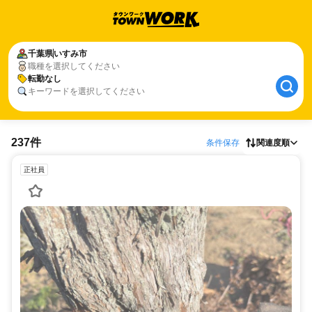
千葉県
いすみ市
職種を選択してください
転勤なし
キーワードを選択してください
237件
条件保存
関連度順
正社員