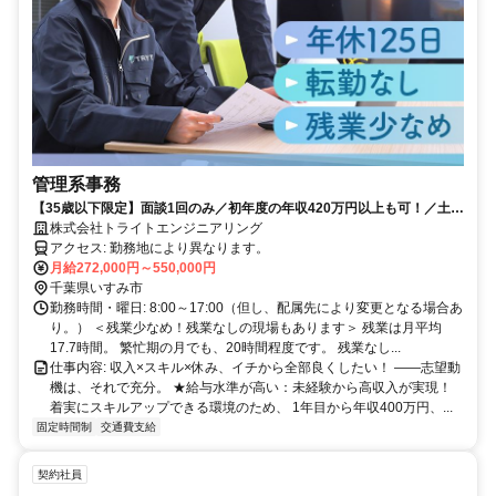
管理系事務
【35歳以下限定】面談1回のみ／初年度の年収420万円以上も可！／土日
休み／転勤なし／連休取得OK
株式会社トライトエンジニアリング
アクセス: 勤務地により異なります。
月給272,000円～550,000円
千葉県いすみ市
勤務時間・曜日: 8:00～17:00（但し、配属先により変更となる場合あ
り。） ＜残業少なめ！残業なしの現場もあります＞ 残業は月平均
17.7時間。 繁忙期の月でも、20時間程度です。 残業なし...
仕事内容: 収入×スキル×休み、イチから全部良くしたい！ ――志望動
機は、それで充分。 ★給与水準が高い：未経験から高収入が実現！
着実にスキルアップできる環境のため、 1年目から年収400万円、...
固定時間制
交通費支給
契約社員