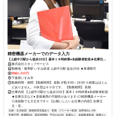
精密機器メーカーでのデータ入力
【上総中川駅から徒歩10分】基本１８時終業●未経験者歓迎★在庫注文
など●
株式会社スタッフサービス
勤務地・最寄駅 いすみ鉄道 上総中川駅 徒歩10分 ★車通勤可
時給1,450円
千葉県いすみ市
勤務時間・期間 【勤務時間】 昼勤 夕勤 9:00～18:00 ※残業はほとん
どありません。※休憩は６０分です。 【勤務期間】 長期
仕事内容 【上総中川駅から徒歩10分】基本１８時終業●未経験者歓迎
★在庫注文など● 直接雇用の可能性があります♪◎精密機器メーカー
◎未経験でも大丈夫です☆ 【お願いしたいお仕事の内容】在庫注
文・見...
主婦・主夫歓迎
資格取得支援あり
長期
フリーター歓迎
給料前払いOK
学歴不問
車通勤OK
固定時間制
平日のみOK
転勤なし
未経験者歓迎
残業なし