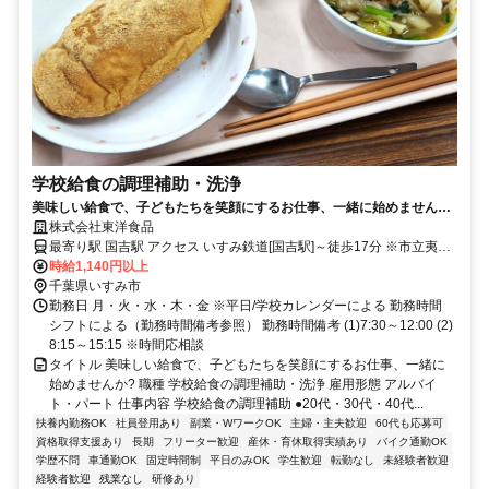
学校給食の調理補助・洗浄
美味しい給食で、子どもたちを笑顔にするお仕事、一緒に始めません
か?
株式会社東洋食品
最寄り駅 国吉駅 アクセス いすみ鉄道[国吉駅]～徒歩17分 ※市立夷隅
保育所近く
時給1,140円以上
千葉県いすみ市
勤務日 月・火・水・木・金 ※平日/学校カレンダーによる 勤務時間
シフトによる（勤務時間備考参照） 勤務時間備考 (1)7:30～12:00 (2)
8:15～15:15 ※時間応相談
タイトル 美味しい給食で、子どもたちを笑顔にするお仕事、一緒に
始めませんか? 職種 学校給食の調理補助・洗浄 雇用形態 アルバイ
ト・パート 仕事内容 学校給食の調理補助 ●20代・30代・40代...
扶養内勤務OK
社員登用あり
副業・WワークOK
主婦・主夫歓迎
60代も応募可
資格取得支援あり
長期
フリーター歓迎
産休・育休取得実績あり
バイク通勤OK
学歴不問
車通勤OK
固定時間制
平日のみOK
学生歓迎
転勤なし
未経験者歓迎
経験者歓迎
残業なし
研修あり