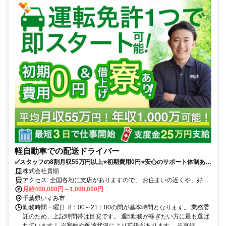
軽自動車での配送ドライバー
✅スタッフの8割月収55万円以上⭐️初期費用0円⭐️安心のサポート体制あり
（車両レンタル/事故対応等）履歴書不要！
株式会社貴順
アクセス: 全国各地に支店がありますので、 お住まいの近くや、好き
な場所で働くことが可能です。 ※自宅から車で通える範囲 ・転勤は
月給400,000円～1,000,000円
ありません。 ・マイカーかレンタル車両での直行直帰 ・車通勤可
千葉県いすみ市
勤務時間・曜日: 8：00～21：00の間が基本時間となります。 業務委
託のため、上記時間帯は目安です。 週5勤務が稼ぎたい方に最も選ば
れています！ ※案件や配達状況により前後があります。 ※直行...