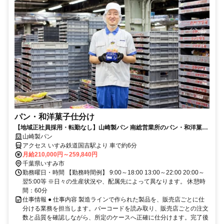
パン・和洋菓子仕分け
【地域正社員採用・転勤なし】山崎製パン 南総営業所のパン・和洋菓子
仕分けスタッフ募集！
山崎製パン
アクセス いすみ鉄道国吉駅より 車で約6分
月給210,000円～259,840円
千葉県いすみ市
勤務曜日・時間 【勤務時間例】 9:00～18:00 13:00～22:00 20:00～
翌5:00等 ※日々の生産状況や、配属先によって異なります。 休憩時
間：60分
仕事情報 ● 仕事内容 製造ラインで作られた製品を、販売店ごとに仕
分ける業務を担当します。バーコードを読み取り、販売店ごとの注文
数と品質を確認しながら、所定のケースへ正確に仕分けます。完了後