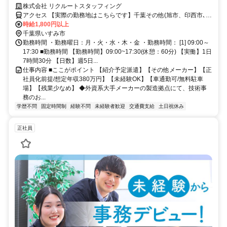
場】【残業少なめ】◆外資系大手メーカーの製造拠点にて、技術事務の
株式会社 リクルートスタッフィング
お仕事◆
アクセス 【実際の勤務地はこちらです】千葉その他(旭市、印西市､市
原市など)千葉県国吉駅徒歩75分
時給1,800円以上
千葉県いすみ市
勤務時間 ・勤務曜日：月・火・水・木・金 ・勤務時間： [1] 09:00～
17:30 ■勤務時間 【勤務時間】09:00~17:30(休憩：60分) 【実働】1日
7時間30分 【日数】週5日...
仕事内容 ■ここがポイント 【紹介予定派遣】【その他メーカー】【正
社員化前提/想定年収380万円】【未経験OK】【車通勤可/無料駐車
場】【残業少なめ】 ◆外資系大手メーカーの製造拠点にて、技術事
務のお...
学歴不問
固定時間制
経験不問
未経験者歓迎
交通費支給
土日祝休み
正社員