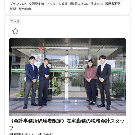
ブランクOK
交通費支給
フルタイム歓迎
週4日以上OK
服装自由
履歴書不要
髪型・髪色自由
正社員
《会計事務所経験者限定》在宅勤務の税務会計スタッ
フ
税理士法人シン中央会計