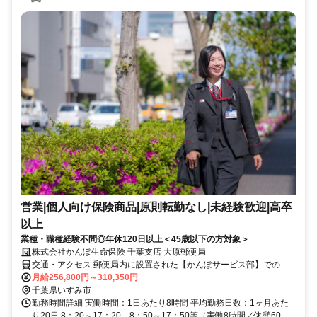
営業|個人向け保険商品|原則転勤なし|未経験歓迎|高卒
以上
業種・職種経験不問◎年休120日以上＜45歳以下の方対象＞
株式会社かんぽ生命保険 千葉支店 大原郵便局
交通・アクセス 郵便局内に設置された【かんぽサービス部】での勤
務となります
月給256,800円～310,350円
千葉県いすみ市
勤務時間詳細 実働時間：1日あたり8時間 平均勤務日数：1ヶ月あた
り20日 8：20～17：20、8：50～17：50等（実働8時間／休憩60