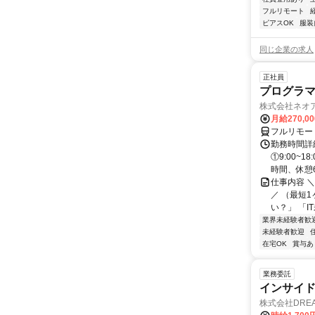
フルリモート
ピアスOK
服装
同じ企業の求人
正社員
プログラマ
株式会社ネオ
月給270,0
フルリモー
勤務時間詳細
①9:00~
時間、休憩6.
仕事内容 
／ （最短
い？」 「I
業界未経験者歓
未経験者歓迎
在宅OK
賞与あ
業務委託
インサイ
株式会社DREA