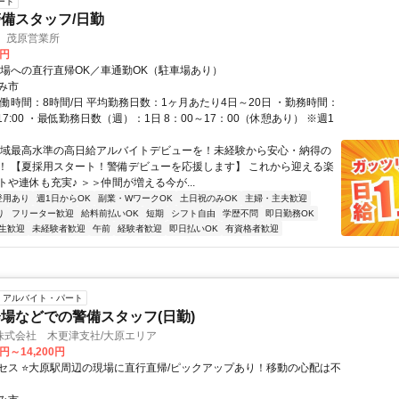
ート
備スタッフ/日勤
 茂原営業所
0円
現場への直行直帰OK／車通勤OK（駐車場あり）
み市
実働時間：8時間/日 平均勤務日数：1ヶ月あたり4日～20日 ・勤務時間：
00～17:00 ・最低勤務日数（週）：1日 8：00～17：00（休憩あり） ※週1
地域最高水準の高日給アルバイトデビューを！未経験から安心・納得の
T！ 【夏採用スタート！警備デビューを応援します】 これから迎える楽
や連休も充実♪ ＞＞仲間が増える今が...
登用あり
週1日からOK
副業・WワークOK
土日祝のみOK
主婦・主夫歓迎
り
フリーター歓迎
給料前払いOK
短期
シフト自由
学歴不問
即日勤務OK
生歓迎
未経験者歓迎
午前
経験者歓迎
即日払いOK
有資格者歓迎
アルバイト・パート
場などでの警備スタッフ(日勤)
株式会社 木更津支社/大原エリア
0円～14,200円
セス ⭐大原駅周辺の現場に直行直帰/ピックアップあり！移動の心配は不