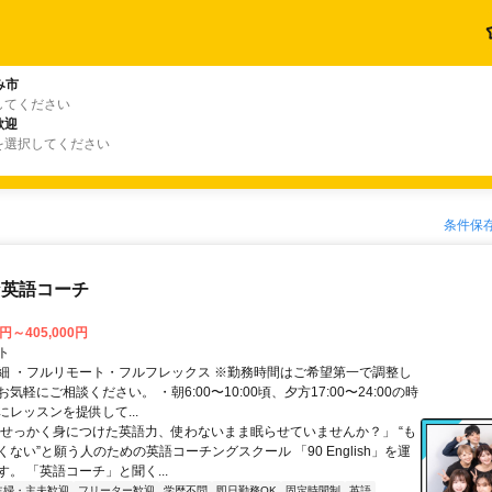
み市
してください
歓迎
を選択してください
条件保
な英語コーチ
0円～405,000円
ト
細 ・フルリモート・フルフレックス ※勤務時間はご希望第一で調整し
気軽にご相談ください。 ・朝6:00〜10:00頃、夕方17:00〜24:00の時
レッスンを提供して...
「せっかく身につけた英語力、使わないまま眠らせていませんか？」 “も
ない”と願う人のための英語コーチングスクール 「90 English」を運
。 「英語コーチ」と聞く...
主婦・主夫歓迎
フリーター歓迎
学歴不問
即日勤務OK
固定時間制
英語