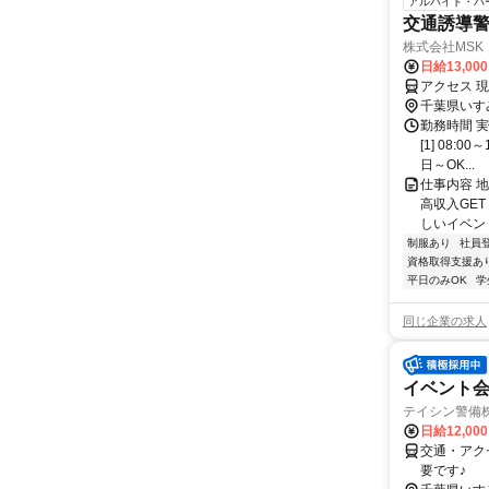
アルバイト・パ
交通誘導警
株式会社MSK
日給13,00
アクセス 
千葉県いす
勤務時間 
[1] 08:
日～OK...
仕事内容 
高収入GE
しいイベント
制服あり
社員
資格取得支援あ
平日のみOK
学
同じ企業の求人
イベント会
テイシン警備
日給12,00
交通・アク
要です♪