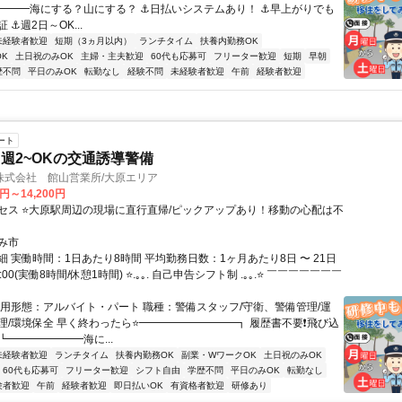
━━━海にする？山にする？ ⚓日払いシステムあり！ ⚓早上がりでも
 ⚓週2日～OK...
未経験者歓迎
短期（3ヵ月以内）
ランチタイム
扶養内勤務OK
K
土日祝のみOK
主婦・主夫歓迎
60代も応募可
フリーター歓迎
短期
早朝
歴不問
平日のみOK
転勤なし
経験不問
未経験者歓迎
午前
経験者歓迎
ート
週2~OKの交通誘導警備
株式会社 館山営業所/大原エリア
0円～14,200円
セス ⭐大原駅周辺の現場に直行直帰/ピックアップあり！移動の心配は不
み市
 実働時間：1日あたり8時間 平均勤務日数：1ヶ月あたり8日 〜 21日
7:00(実働8時間/休憩1時間) ⭐.｡｡. 自己申告シフト制 .｡｡.⭐ ￣￣￣￣￣￣￣
雇用形態：アルバイト・パート 職種：警備スタッフ/守衛、警備管理/運
理/環境保全 早く終わったら⭐━━━━━━━━━┓ 履歴書不要❗飛び込
 ┗━━━━━━━海に...
未経験者歓迎
ランチタイム
扶養内勤務OK
副業・WワークOK
土日祝のみOK
60代も応募可
フリーター歓迎
シフト自由
学歴不問
平日のみOK
転勤なし
験者歓迎
午前
経験者歓迎
即日払いOK
有資格者歓迎
研修あり