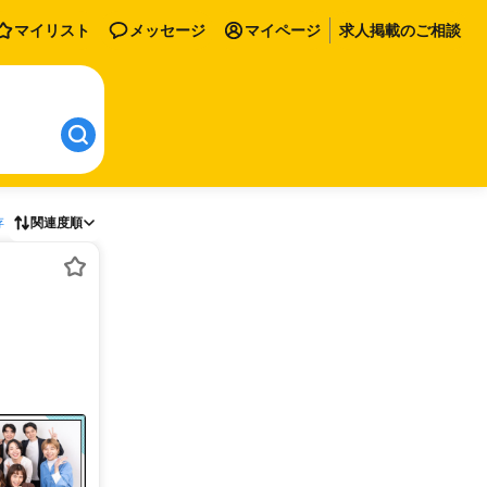
マイリスト
メッセージ
マイページ
求人掲載のご相談
存
関連度順