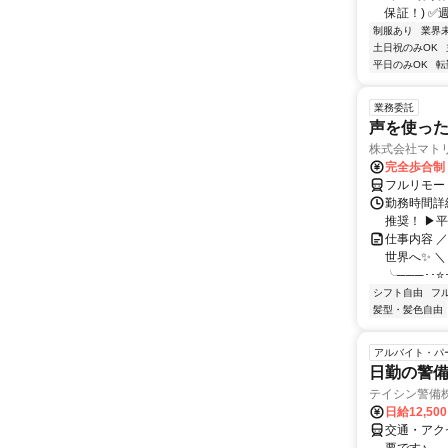
保証！) ✅週2
制服あり
業界
土日祝のみOK
平日のみOK
転
業務委託
声を使っ
株式会社マト
完全歩合制
フルリモー
勤務時間詳細
推奨！ ▶
仕事内容 
世界へ✨ ＼
╰───･･⭐･
シフト自由
フ
髪型・髪色自由
アルバイト・パ
日勤の警
テイシン警備
日給12,50
交通・アク