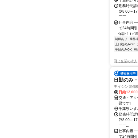
千葉県いす
勤務時間詳細
⏰8:00～1
￣￣...
仕事内容 ┉
で24時間
保証！) ✅週2
制服あり
業界
土日祝のみOK
平日のみOK
転
同じ企業の求人
日勤のみ・
テイシン警備
日給12,00
交通・アク
要です♪
千葉県いす
勤務時間詳細
⏰8:00～1
￣￣...
仕事内容 ┉
で24時間