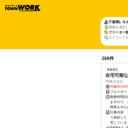
千葉県
いす
職種を選択
フリーター
キーワード
268件
業務委託
在宅可能
90株式会社
月給60,00
フルリモー
勤務時間詳
ますので、お
間帯を中心に
仕事内容 
う挫折したく
営しています
社員登用あり