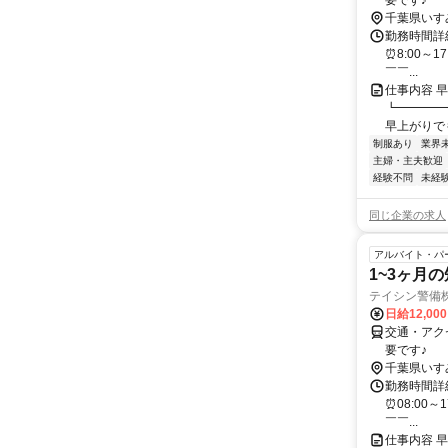
要です♪
千葉県いす
勤務時間詳細
⏰8:00～1
￣￣...
仕事内容 
┗━━━━
早上がりでも
制服あり
業界
主婦・主夫歓迎
経験不問
未経
同じ企業の求人
アルバイト・パ
1~3ヶ月
テイシン警備
日給12,00
交通・アク
要です♪
千葉県いす
勤務時間詳細
⏰08:00～
￣￣...
仕事内容 