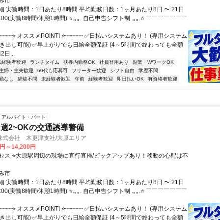
み市
 実働時間：1日あたり8時間 平均勤務日数：1ヶ月あたり8日 〜 21日
7:00(実働8時間/休憩1時間) ⭐.｡｡. 自己申告シフト制 .｡｡.⭐ ￣￣￣￣￣￣￣
┉┉⭐ オススメPOINT! ⭐┉┉┉ ✅日払いシステムあり！ (専用システム
引き出し可能) ✅早上がりでも日給全額保証 (4～5時間で終わっても全額
日...
未経験者歓迎
ランチタイム
扶養内勤務OK
社員登用あり
副業・WワークOK
主婦・主夫歓迎
60代も応募可
フリーター歓迎
シフト自由
学歴不問
勤なし
経験不問
未経験者歓迎
午前
経験者歓迎
即日払いOK
有資格者歓迎
アルバイト・パート
週2~OKの交通誘導警備
株式会社 木更津支社/大原エリア
0円～14,200円
セス ⭐大原駅周辺の現場に直行直帰/ピックアップあり！移動の心配は不
み市
 実働時間：1日あたり8時間 平均勤務日数：1ヶ月あたり8日 〜 21日
7:00(実働8時間/休憩1時間) ⭐.｡｡. 自己申告シフト制 .｡｡.⭐ ￣￣￣￣￣￣￣
┉┉⭐ オススメPOINT! ⭐┉┉┉ ✅日払いシステムあり！ (専用システム
引き出し可能) ✅早上がりでも日給全額保証 (4～5時間で終わっても全額