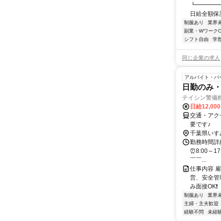
┗━━━━
日給全額保証
制服あり
業界
副業・WワークO
シフト自由
学
同じ企業の求人
アルバイト・パ
日勤のみ・
テイシン警備
日給12,00
交通・アク
要です♪
千葉県いす
勤務時間詳細
⏰8:00～1
￣￣...
仕事内容 
営、安全管
み面接OK❗
制服あり
業界
主婦・主夫歓迎
経験不問
未経