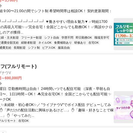
円～3,700円
ト
 9:00〜21:00の間でシフト制 希望時間帯は相談OK！ 契約更新期間：
┘─┘─┘─┘─┘─┘─┘─┘─┘ ▼働きやすい理由＆魅力▼ ✅時給1700
0円の高収入可能✨ ✅完全在宅！全国どこからでも勤務OK！ ✅商談やクロ
のアポ獲得...
主婦・主夫歓迎
フリーター歓迎
シフト自由
学歴不問
即日勤務OK
職場見学可
交通費全額支給
経験者歓迎
ネイルOK
食費補助あり
研修あり
在宅OK
通費支給
長期歓迎
シフト制
ピアスOK
服装自由
フ(フルリモート)
ブナウV
円～600,000円
ト
曜日: ⏰勤務時間は自由！ 24時間いつでも配信可能 （深夜・早朝も自
日〜、1日1時間～OK！ ⛺完全在宅OK！ 全国どこからでも配信可能 ✨
ークOK
＼✨未経験・初心者OK✨／ "ライブナウV"でボイス配信 デビューしてみ
 ✋「声だけの配信活動に興味があるけど…」 ✋「趣味・好きなことで稼
」 ✋「やってみた...
フルリモート
在宅OK