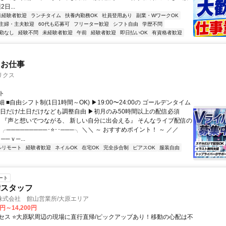
日...
未経験者歓迎
ランチタイム
扶養内勤務OK
社員登用あり
副業・WワークOK
主婦・主夫歓迎
60代も応募可
フリーター歓迎
シフト自由
学歴不問
勤なし
経験不問
未経験者歓迎
午前
経験者歓迎
即日払いOK
有資格者歓迎
たお仕事
リクス
ト
 ■自由シフト制(1日1時間～OK) ▶19:00〜24:00の ゴールデンタイム
平日だけ/土日だけなども調整自由 ▶初月のみ50時間以上の配信必須
／ 『声と想いでつながる、 新しい自分に出会える』 そんなライブ配信の
 ╭─────────･⭐･･───╮ ＼＼ ～ おすすめポイント！ ～ ／／
──ｖ─...
ルリモート
経験者歓迎
ネイルOK
在宅OK
完全歩合制
ピアスOK
服装自由
ート
備スタッフ
株式会社 館山営業所/大原エリア
0円～14,200円
セス ⭐大原駅周辺の現場に直行直帰/ピックアップあり！移動の心配は不