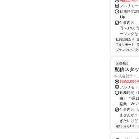
時給1,700
フルリモー
勤務時間詳細
1年
仕事内容 ─
円〜370
ージングなし
社員登用あり
フルリモート
ブランクOK
交
業務委託
配信スタッ
株式会社ライ
月給2,000
フルリモー
勤務時間・
由） ⛅週1
副業・Wワ
仕事内容: 
ませんか？
ぎたいけど…
週1日からOK