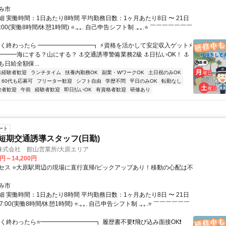
み市
 実働時間：1日あたり8時間 平均勤務日数：1ヶ月あたり8日 〜 21日
7:00(実働8時間/休憩1時間) ⭐.｡｡. 自己申告シフト制 .｡｡.⭐ ￣￣￣￣￣￣￣
早く終わったら ━━━━━━━━━┓ ⚡資格を活かして安定収入ゲット⚡
━━━海にする？山にする？ ⚓交通誘導警備業務2級 ⚓日払いOK！ ⚓
日給全額保...
未経験者歓迎
ランチタイム
扶養内勤務OK
副業・WワークOK
土日祝のみOK
60代も応募可
フリーター歓迎
シフト自由
学歴不問
平日のみOK
転勤なし
験者歓迎
午前
経験者歓迎
即日払いOK
有資格者歓迎
研修あり
ート
の短期交通誘導スタッフ(日勤)
株式会社 館山営業所/大原エリア
0円～14,200円
セス ⭐大原駅周辺の現場に直行直帰/ピックアップあり！移動の心配は不
み市
 実働時間：1日あたり8時間 平均勤務日数：1ヶ月あたり8日 〜 21日
17:00(実働8時間/休憩1時間) ⭐.｡｡. 自己申告シフト制 .｡｡.⭐ ￣￣￣￣￣￣
早く終わったら⭐━━━━━━━━━┓ 履歴書不要❗飛び込み面接OK❗