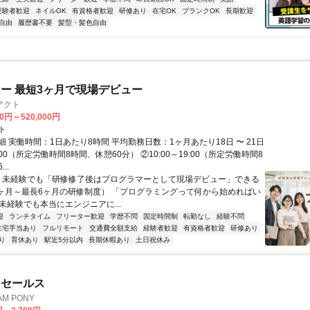
経験者歓迎
ネイルOK
有資格者歓迎
研修あり
在宅OK
ブランクOK
長期歓迎
自由
履歴書不要
髪型・髪色自由
ー 最短3ヶ月で現場デビュー
アクト
00円～520,000円
ト
 実働時間：1日あたり8時間 平均勤務日数：1ヶ月あたり18日 〜 21日
18:00（所定労働時間8時間、休憩60分） ②10:00～19:00（所定労働時間8
..
＼ 未経験でも「研修修了後はプログラマーとして現場デビュー」できる
1ヶ月～最長6ヶ月の研修制度） 「プログラミングって何から始めればい
T未経験でも本当にエンジニアに...
迎
ランチタイム
フリーター歓迎
学歴不問
固定時間制
転勤なし
経験不問
住宅手当あり
フルリモート
交通費全額支給
経験者歓迎
有資格者歓迎
研修あり
り
育休あり
駅近5分以内
長期休暇あり
土日祝休み
ドセールス
M PONY