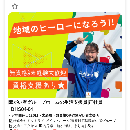
障がい者グループホームの生活支援員|正社員
_DHS04-04
＜✅年間休日120日＞未経験・無資格OK◎障がい者支援★
株式会社ドットライン/ドットホーム(医療対応型障がい者グループホ
ーム)袖ヶ浦
交通・アクセス JR内房線「袖ヶ浦駅」より徒歩5分