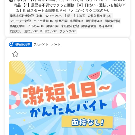
商品 【3】履歴書不要でサクッと面接 【4】日払い・週払いも相談OK
【5】即日スタート＆職場見学可 「とにかくラクに稼ぎたい...
業界未経験者歓迎
副業・WワークOK
主婦・主夫歓迎
資格取得支援あり
フリーター歓迎
バイク通勤OK
学歴不問
車通勤OK
即日勤務OK
固定時間制
職場見学可
平日のみOK
経験不問
未経験者歓迎
経験者歓迎
ネイルOK
残業なし
週払いOK
即日払いOK
ブランクOK
アルバイト・パート