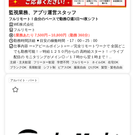
監視業務、アプリ運営スタッフ
フルリモート！自分のペースで勤務◎週3日〜/夜シフト
WE株式会社
フルリモート
1業務あたり 7,500円～10,800円（勤務 360分）
勤務時間詳細 ▼目安の稼働時間 ・17：00～25：00
仕事内容 ー⭐️アピールポイント⭐️ー ✅完全リモートワークで 全国どこ
でも勤務可能！ ✅時給１２５０円からの 高時給スタート！ ✅ライブ
配信の モニタリングがメイン◎ ✅１７時から翌１時まで！...
主婦・主夫歓迎
フリーター歓迎
学歴不問
フルリモート
ネイルOK
在宅OK
ブランクOK
長期歓迎
シフト制
ピアスOK
服装自由
ひげOK
髪型・髪色自由
アルバイト・パート