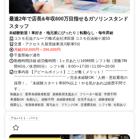
最速2年で店長&年収600万目指せるガソリンスタンド
スタッフ
未経験歓迎！車好き・地元派にぴったり｜転勤なし・毎年昇給
コスモ石油グループ/株式会社津田屋 コスモ石油袖ケ浦SS
交通・アクセス 久留里線東清川駅車5分
月給250,000円～300,000円
千葉県袖ケ浦市
勤務時間詳細 総労働時間：1ヶ月あたり169時間 シフト制（実働7時
間40分／休憩60分） シフト例：8:00〜17:00 / 11:00〜20:00
仕事内容 【アピールポイント】ここが働くメリット！ ￣￣￣￣￣￣
￣￣￣￣￣￣￣￣￣￣￣￣￣￣ ✅完全未経験OK「人柄・意欲重視の
採用！」「未経験スタート率80%以上！やる気があれば経歴不問で
す」 ...
制服あり
業界未経験者歓迎
資格取得支援あり
フリーター歓迎
学歴不問
車通勤OK
転勤なし
経験不問
未経験者歓迎
住宅手当あり
経験者歓迎
残業なし
有資格者歓迎
賞与あり
ブランクOK
交通費支給
シフト制
社割あり
アルバイト・パート