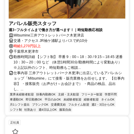
アパレル販売スタッフ
週3~フルタイムまで働き方が選べます！｜時短勤務応相談
Mitsumine三井アウトレットパーク木更津店
交通・アクセス JR袖ケ浦駅よりバスで約10分
時給1,270円以上
千葉県木更津市
勤務時間詳細 【シフト制】 早番 9：00～18：30 / 9:15～18:45 遅番
10：30～20：00 など （休憩1時間30分/勤務時間により変動あり）
※上記以外のシフト、時短勤務もご相談...
仕事内容 三井アウトレットパーク木更津に出店しているアパレルシ
ョップ「Mitsumine」にて接客・販売業務をお任せします。 【仕事内
容】 ・接客販売（お声がけ～お会計まで） ・商品の検品、品出
し、...
業界未経験者歓迎
扶養内勤務OK
主婦・主夫歓迎
フリーター歓迎
学歴不問
車通勤OK
即日勤務OK
平日のみOK
未経験者歓迎
経験者歓迎
ネイルOK
月1シフト提出
ブランクOK
交通費支給
フルタイム歓迎
週2・3日からOK
シフト制
社割あり
週4日以上OK
服装自由
正社員