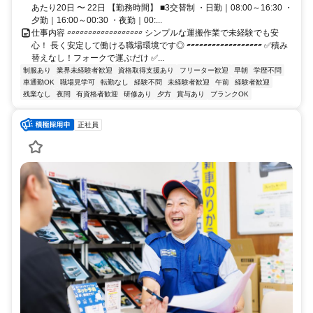
あたり20日 〜 22日 【勤務時間】 ■3交替制 ・日勤｜08:00～16:30 ・
夕勤｜16:00～00:30 ・夜勤｜00:...
仕事内容 ▱▱▱▱▱▱▱▱▱▱▱▱▱▱▱▱▱▱ シンプルな運搬作業で未経験でも安
心！ 長く安定して働ける職場環境です◎ ▱▱▱▱▱▱▱▱▱▱▱▱▱▱▱▱▱▱ ✅積み
替えなし！フォークで運ぶだけ ✅...
制服あり
業界未経験者歓迎
資格取得支援あり
フリーター歓迎
早朝
学歴不問
車通勤OK
職場見学可
転勤なし
経験不問
未経験者歓迎
午前
経験者歓迎
残業なし
夜間
有資格者歓迎
研修あり
夕方
賞与あり
ブランクOK
正社員