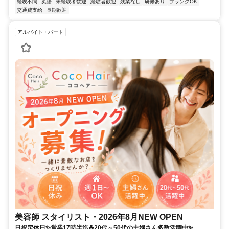
経験不問
英語
未経験者歓迎
経験者歓迎
残業なし
研修あり
ブランクOK
交通費支給
長期歓迎
アルバイト・パート
美容師 スタイリスト・2026年8月NEW OPEN
日祝定休日✨営業17時半迄☘20代～50代の主婦さん多数活躍中✨