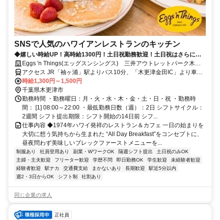
SNSで人気のハワイアンレストランのキッチン
◆嬉しい時給UP！高時給1300円！土日祝勤務歓迎！土日祝はさらに時
給+100円！基本接客なし！本格的な調理が学べる♪食事補助60%off！◆
Eggs 'n Things(エッグスンシングス) 三井アウトレットパーク木更
津店
アクセス JR「袖ヶ浦」駅よりバス10分、「木更津金田IC」より車4
分
時給1,300円～1,500円
千葉県木更津市
勤務時間 ・勤務曜日：月・火・水・木・金・土・日・祝 ・勤務時
間： [1] 08:00～22:00 ・最低勤務日数（週）：2日 シフトサイクル：
2週間 シフト提出期限：シフト開始の14日前 シフ...
仕事内容 ◆1974年ハワイ発祥のレストラン＆カフェ 一日の始まりを
大切に想う気持ちから生まれた “All Day Breakfast”をコンセプトに、
昼夜問わず美味しいブレックファーストメニューを...
制服あり
社員登用あり
副業・WワークOK
隔週シフト提出
土日祝のみOK
主婦・主夫歓迎
フリーター歓迎
学歴不問
即日勤務OK
学生歓迎
未経験者歓迎
経験者歓迎
駅ナカ
交通費支給
まかないあり
長期歓迎
駅近5分以内
週2・3日からOK
シフト制
社割あり
同じ企業の求人
正社員