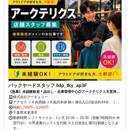
バックヤードスタッフ /idp_tky_ap3F
《急募》未経験歓迎＊品出し・在庫管理中心◎アークテリクス木更津店
スタッフ2名募集／高時給が嬉しい♪時給1700～！
株式会社マーキュリー
アクセス ＪＲ内房線/ＪＲ総武本線 袖ヶ浦出入口2徒歩約34分、ＪＲ
内房線/ＪＲ総武本線 巌根東口徒歩約41分 JR「袖ケ浦駅」よりバス約
時給1,700円～2,200円
10分／JR「木更津駅」よりバス約20分※車通勤OK！
千葉県木更津市
勤務時間 シフトサイクル：1ヶ月 10:30 ～ 20:30（実働7時間45分 休
憩75分） ※早遅番のシフト交代制 ※土日祝含む週5日勤務となりま
す。