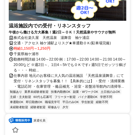
温浴施設内での受付・リネンスタッフ
午後から働ける方大募集！週2日～ＯＫ！天然温泉やサウナが無料
株式会社楽久屋 天然温泉 湯舞音 袖ケ浦店
交通・アクセス 袖ケ浦駅よりスグ★車通勤ＯＫ(駐車場完備)
時給1,150円～1,250円
千葉県袖ケ浦市
勤務時間詳細 14:00～22:00 例：17:00～22:00 14:00～21:00 14:00～
20:00など ※週2日～、1日4～5hでもＯＫです♪ 週5日でガッツリ稼げ
る・・・ 時給...
仕事内容 地元のお客様に大人気の温浴施設 「天然温泉湯舞音」にて
受付・リネンスタッフを募集！！ 【具体的には】 ・受付 ・清掃業務
・電話応対 ・在庫管理 ・備品補充 ・浴室・岩盤浴等館内の清掃等...
制服あり
業界未経験者歓迎
扶養内勤務OK
副業・WワークOK
土日祝のみOK
主婦・主夫歓迎
60代も応募可
フリーター歓迎
バイク通勤OK
学歴不問
車通勤OK
即日勤務OK
職場見学可
平日のみOK
学生歓迎
経験不問
未経験者歓迎
経験者歓迎
研修あり
夕方
派遣社員