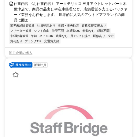
仕事内容 《お仕事内容》 アークテリクス 三井アウトレットパーク木
更津店で、商品の品出しや在庫整理など、店舗運営を支えるバックヤ
ード業務をお任せします。 世界的に人気のアウトドアブランドの商
品に囲ま...
業界未経験者歓迎
社員登用あり
主婦・主夫歓迎
資格取得支援あり
フリーター歓迎
シフト自由
学歴不問
車通勤OK
転勤なし
経験不問
未経験者歓迎
午前
ネイルOK
残業なし
月1シフト提出
研修あり
夕方
賞与あり
ブランクOK
交通費支給
同じ企業の求人
派遣社員