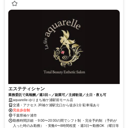
エステティシャン
業務委託で高報酬／週3回～／副業可／主婦歓迎／土日・夜も可
aquarelle ゆりまち袖ケ浦駅前モール店
交通・アクセス JR袖ケ浦駅北口から徒歩1分 駐車場あり
完全歩合制
千葉県袖ケ浦市
勤務時間詳細 ・9:00〜20:00の間でシフト制 ・完全予約制 （予約が
入った時のみ勤務） ・実働4〜8時間程度 ・週3日〜勤務OK （曜日等