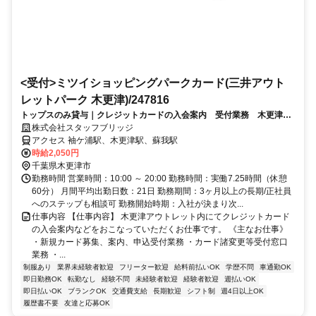
<受付>ミツイショッピングパークカード(三井アウト
レットパーク 木更津)/247816
トップスのみ貸与｜クレジットカードの入会案内 受付業務 木更津ア
ウトレット（週4日～可・未経験OK）
株式会社スタッフブリッジ
アクセス 袖ケ浦駅、木更津駅、蘇我駅
時給2,050円
千葉県木更津市
勤務時間 営業時間：10:00 ～ 20:00 勤務時間：実働7.25時間（休憩
60分） 月間平均出勤日数：21日 勤務期間：3ヶ月以上の長期/正社員
へのステップも相談可 勤務開始時期：入社が決まり次...
仕事内容 【仕事内容】 木更津アウトレット内にてクレジットカード
の入会案内などをおこなっていただくお仕事です。 《主なお仕事》
・新規カード募集、案内、申込受付業務 ・カード諸変更等受付窓口
業務 ・...
制服あり
業界未経験者歓迎
フリーター歓迎
給料前払いOK
学歴不問
車通勤OK
即日勤務OK
転勤なし
経験不問
未経験者歓迎
経験者歓迎
週払いOK
即日払いOK
ブランクOK
交通費支給
長期歓迎
シフト制
週4日以上OK
履歴書不要
友達と応募OK