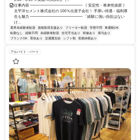
仕事内容 ━━━━━━━━━━━━━━ 《 安定性・将来性抜群 》
太平洋セメント株式会社の 100％出資子会社！ 手厚い待遇・福利厚
生も魅力 ━━━━━━━━━━━━━━ 「経験に強い自信はない
け...
業界未経験者歓迎
資格取得支援あり
フリーター歓迎
学歴不問
車通勤OK
転勤なし
経験不問
未経験者歓迎
住宅手当あり
研修あり
賞与あり
ブランクOK
育休あり
交通費支給
シフト制
長期休暇あり
アルバイト・パート