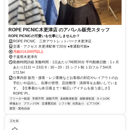
ROPE PICNIC木更津店 のアパレル販売スタッフ
ROPE PICNICの可愛いを仕事にしませんか？
ROPE PICNIC 三井アウトレットパーク木更津店
交通・アクセス 木更津駅車で20分 ●車通勤可能●
月給214,000円以上
千葉県木更津市
勤務時間詳細 実働時間：1日あたり7時間30分 平均勤務日数：1ヶ月
あたり21日 〜 23日 9：30～20：15 シフト制 １日フル 7.5H/月
172.5H
仕事内容 販売・接客・レジ業務などお客様の対応やレイアウトのお
手伝いや品出し、在庫の管理、店頭整理・清掃等をお願いしていま
す。 【仕事着から休日着まで！幅広いアイテムを扱う楽しさ】
ROPE' PI...
フリーター歓迎
学歴不問
経験不問
未経験者歓迎
経験者歓迎
ネイルOK
研修あり
ブランクOK
交通費支給
シフト制
社割あり
ピアスOK
髪型・髪色自由
正社員