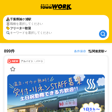
千葉県
千葉県
袖ケ浦駅
袖ケ浦駅
職種を選択してください
フリーター歓迎
フリーター歓迎
キーワードを選択してください
899件
条件保存
関連度順
アルバイト・パート