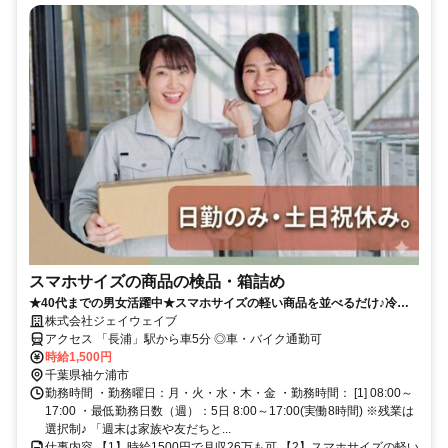
スマホサイズの商品の検品・箱詰め
★40代までの男女活躍中★スマホサイズの軽い商品を並べるだけ♪冷暖
房完備＆個人ロッカー有の快適環境◎
株式会社ジェイウェイブ
アクセス 「長浦」駅から車5分 ◎車・バイク通勤可
時給1,500円
千葉県袖ケ浦市
勤務時間 ・勤務曜日：月・火・水・木・金 ・勤務時間： [1] 08:00～
17:00 ・最低勤務日数（週）：5日 8:00～17:00(実働8時間) ※残業は
選択制♪ 「週末は家族や友だちと...
仕事内容 【1】時給1500円で月収26万も可 【2】スマホサイズの軽い