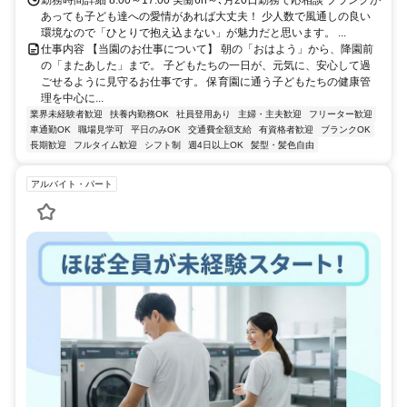
勤務時間詳細 8:00～17:00 実働6h～､月20日勤務で応相談 ブランクが
あっても子ども達への愛情があれば大丈夫！ 少人数で風通しの良い
環境なので「ひとりで抱え込まない」が魅力だと思います。 ...
仕事内容 【当園のお仕事について】 朝の「おはよう」から、降園前
の「またあした」まで。 子どもたちの一日が、元気に、安心して過
ごせるように見守るお仕事です。 保育園に通う子どもたちの健康管
理を中心に...
業界未経験者歓迎
扶養内勤務OK
社員登用あり
主婦・主夫歓迎
フリーター歓迎
車通勤OK
職場見学可
平日のみOK
交通費全額支給
有資格者歓迎
ブランクOK
長期歓迎
フルタイム歓迎
シフト制
週4日以上OK
髪型・髪色自由
アルバイト・パート