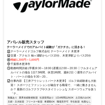
アパレル販売スタッフ
テーラーメイドでのアルバイト経験が「ガクチカ」に活きる！
テーラーメイドゴルフ株式会社 テーラーメイド 木更津
交通・アクセス 袖ヶ浦駅からバス10分、木更津駅よりバス20分
時給1,300円～1,600円
千葉県木更津市
勤務時間詳細 (早番)9:30～18:00 (遅番)12:00～20:30 ◇フルタイムア
ルバイトの場合 1日7.5時間、休憩1時間、週休2日 ◇通常のアルバイ
ト・パートの場合 9:30～20...
仕事内容 【三井アウトレットパーク木更津】 ゴルフ未経験者も大歓
迎！ スポーツとファッションが融合する職場で、 一緒に働きません
か？ 最新のゴルフクラブやスタイリッシュな スポーツウェアを扱う
「テ...
制服あり
業界未経験者歓迎
社員登用あり
1日4時間以内OK
土日祝のみOK
主婦・主夫歓迎
フリーター歓迎
車通勤OK
職場見学可
学生歓迎
転勤なし