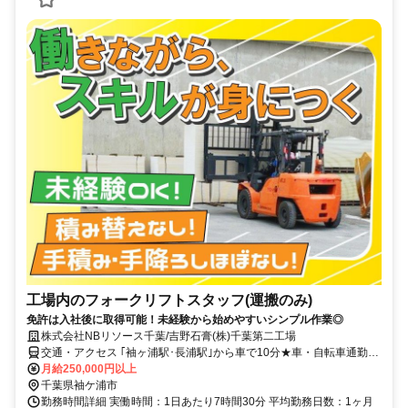
工場内のフォークリフトスタッフ(運搬のみ)
免許は入社後に取得可能！未経験から始めやすいシンプル作業◎
株式会社NBリソース千葉/吉野石膏(株)千葉第二工場
交通・アクセス ｢袖ヶ浦駅･長浦駅｣から車で10分★車・自転車通勤
OK★
月給250,000円以上
千葉県袖ケ浦市
勤務時間詳細 実働時間：1日あたり7時間30分 平均勤務日数：1ヶ月