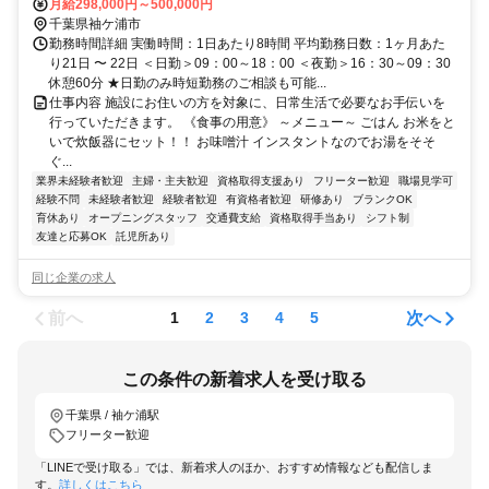
月給298,000円～500,000円
千葉県袖ケ浦市
勤務時間詳細 実働時間：1日あたり8時間 平均勤務日数：1ヶ月あた
り21日 〜 22日 ＜日勤＞09：00～18：00 ＜夜勤＞16：30～09：30
休憩60分 ★日勤のみ時短勤務のご相談も可能...
仕事内容 施設にお住いの方を対象に、日常生活で必要なお手伝いを
行っていただきます。 《食事の用意》 ～メニュー～ ごはん お米をと
いで炊飯器にセット！！ お味噌汁 インスタントなのでお湯をそそ
ぐ...
業界未経験者歓迎
主婦・主夫歓迎
資格取得支援あり
フリーター歓迎
職場見学可
経験不問
未経験者歓迎
経験者歓迎
有資格者歓迎
研修あり
ブランクOK
育休あり
オープニングスタッフ
交通費支給
資格取得手当あり
シフト制
友達と応募OK
託児所あり
同じ企業の求人
前へ
次へ
1
2
3
4
5
この条件の新着求人を受け取る
千葉県 / 袖ケ浦駅
フリーター歓迎
「LINEで受け取る」では、新着求人のほか、おすすめ情報なども配信しま
す。
詳しくはこちら