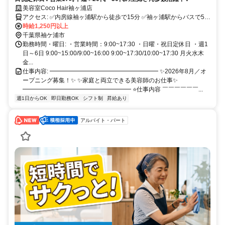
美容室Coco Hair袖ヶ浦店
アクセス: ✅内房線袖ヶ浦駅から徒歩で15分 ✅袖ヶ浦駅からバスで5分
時給1,250円以上
✅通勤用自転車有り ✅スタッフ用駐車場完備
千葉県袖ケ浦市
勤務時間・曜日: ・営業時間：9:00~17:30 ・日曜・祝日定休日 ・週1
日～6日 9:00~15:00/9:00~16:00 9:00~17:30/10:00~17:30 月火水木
金...
仕事内容: ━━━━━━━━━━━━━━━━━━ ✨2026年8月／オ
ープニング募集！✨ ✨家庭と両立できる美容師のお仕事✨
━━━━━━━━━━━━━━━━━━ ⭐仕事内容 ￣￣￣￣￣￣...
週1日からOK
即日勤務OK
シフト制
昇給あり
アルバイト・パート