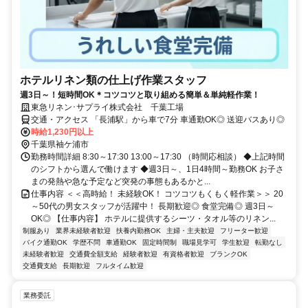
ホテルリネン類の仕上げ作業スタッフ
週3日～！短時間OK＊コツコツと取り組める簡単＆単純軽作業！
東急リネン･サプライ株式会社 千葉工場
交通・アクセス 「長浦駅」から車で7分 車通勤OK◎ 送迎バスあり◎
時給1,230円以上
千葉県袖ケ浦市
勤務時間詳細 8:30～17:30 13:00～17:30 （時間応相談） ◆上記時間
のシフトから選んで働けます ◆週3日～、1日4時間～勤務OK お子さ
まの発熱や急な予定など突発の事態もあるかと...
仕事内容 ＜＜高時給！ 未経験OK！ コツコツもくもく軽作業＞＞ 20
～50代の男女スタッフが活躍中！ 長期歓迎◎ 食堂完備◎ 週3日～
OK◎ 【仕事内容】 ホテルに提供するシーツ・タオル等のリネン...
制服あり
業界未経験者歓迎
扶養内勤務OK
主婦・主夫歓迎
フリーター歓迎
バイク通勤OK
学歴不問
車通勤OK
固定時間制
職場見学可
学生歓迎
転勤なし
未経験者歓迎
交通費全額支給
経験者歓迎
有資格者歓迎
ブランクOK
交通費支給
長期歓迎
フルタイム歓迎
業務委託