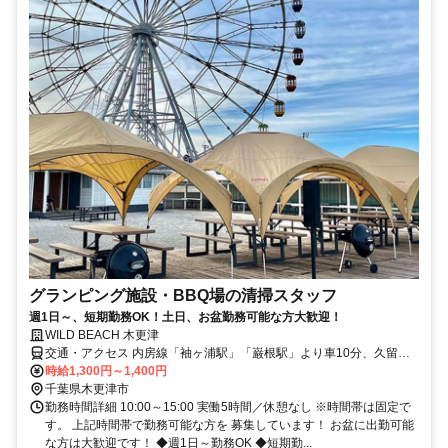
グランピング施設・BBQ場の清掃スタッフ
週1日～、短期勤務OK！土日、お盆勤務可能な方大歓迎！
WILD BEACH 木更津
交通・アクセス 内房線「袖ヶ浦駅」「巌根駅」より車10分、久留里
線「木更津駅」より車20分
時給1,300円～1,400円
千葉県木更津市
勤務時間詳細 10:00～15:00 実働5時間／休憩なし ※時間帯は固定で
す。 上記時間帯で勤務可能な方を 募集しています！ お盆に出勤可能
な方は大歓迎です！ ◆週1日～勤務OK ◆短期勤...