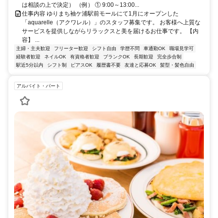
は相談の上で決定） （例） ① 9:00～13:00...
仕事内容 ゆりまち袖ケ浦駅前モールにて1月にオープンした
「aquarelle（アクワレル）」のスタッフ募集です。 お客様へ上質な
サービスを提供しながらリラックスと美を届けるお仕事です。 【内
容】 ...
主婦・主夫歓迎
フリーター歓迎
シフト自由
学歴不問
車通勤OK
職場見学可
経験者歓迎
ネイルOK
有資格者歓迎
ブランクOK
長期歓迎
完全歩合制
駅近5分以内
シフト制
ピアスOK
履歴書不要
友達と応募OK
髪型・髪色自由
アルバイト・パート