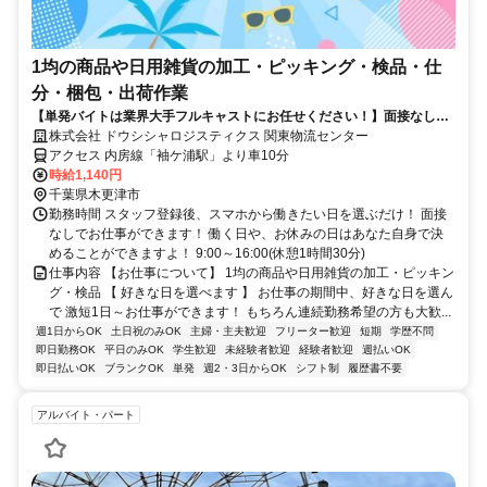
1均の商品や日用雑貨の加工・ピッキング・検品・仕
分・梱包・出荷作業
【単発バイトは業界大手フルキャストにお任せください！】面接なしで
好きな日を選んで働ける！
株式会社 ドウシシャロジスティクス 関東物流センター
アクセス 内房線「袖ケ浦駅」より車10分
時給1,140円
千葉県木更津市
勤務時間 スタッフ登録後、スマホから働きたい日を選ぶだけ！ 面接
なしでお仕事ができます！ 働く日や、お休みの日はあなた自身で決
めることができますよ！ 9:00～16:00(休憩1時間30分)
仕事内容 【お仕事について】 1均の商品や日用雑貨の加工・ピッキン
グ・検品 【 好きな日を選べます 】 お仕事の期間中、好きな日を選ん
で 激短1日～お仕事ができます！ もちろん連続勤務希望の方も大歓...
週1日からOK
土日祝のみOK
主婦・主夫歓迎
フリーター歓迎
短期
学歴不問
即日勤務OK
平日のみOK
学生歓迎
未経験者歓迎
経験者歓迎
週払いOK
即日払いOK
ブランクOK
単発
週2・3日からOK
シフト制
履歴書不要
アルバイト・パート