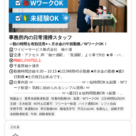
事務所内の日常清掃スタッフ
＜朝の時間を有効活用⭐＞月水金の午前勤務／WワークOK！
ワイビーサービス株式会社 袖ケ浦
交通・アクセス JR「袖ケ浦駅」「長浦駅」より車で6分 ★車・バイ
ク通勤OK
時給1,250円以上
千葉県袖ケ浦市
勤務時間詳細 6:30～10:15 ■1日3時間45分勤務 ■月水金の勤務 ■週3
日勤務 ■土日祝日お休みです。
仕事内容 ୨୧ ┈┈┈┈┈┈┈┈┈┈┈┈┈ ୨୧ ✨短時間OK＆副業・Wワ
ーク歓迎✨ 気軽に始められるシンプル清掃♪ ୨୧
┈┈┈┈┈┈┈┈┈┈┈┈┈ ୨୧ ⭐週3日＆短時間勤務OK ⭐副業・...
制服あり
業界未経験者歓迎
扶養内勤務OK
副業・WワークOK
1日4時間以内OK
主婦・主夫歓迎
60代も応募可
フリーター歓迎
バイク通勤OK
シフト自由
学歴不問
車通勤OK
即日勤務OK
職場見学可
平日のみOK
転勤なし
経験不問
未経験者歓迎
午前
経験者歓迎
正社員