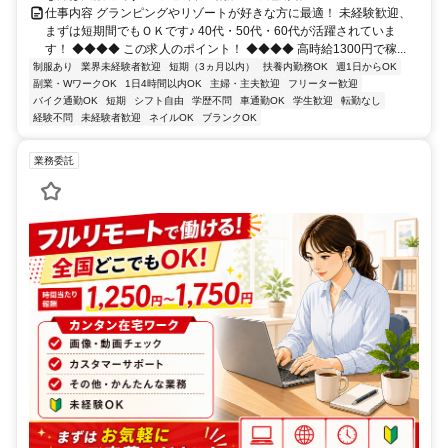
仕事内容 グランピングやリゾートが好きな方に最適！ 未経験歓迎、
まずは短期間でもＯＫです♪ 40代・50代・60代が活躍されていま
す！ ◆◆◆◆ この求人のポイント！ ◆◆◆◆ 高時給1300円で稼...
制服あり
業界未経験者歓迎
短期（3ヵ月以内）
扶養内勤務OK
週1日からOK
副業・WワークOK
1日4時間以内OK
主婦・主夫歓迎
フリーター歓迎
バイク通勤OK
短期
シフト自由
学歴不問
車通勤OK
学生歓迎
転勤なし
経験不問
未経験者歓迎
ネイルOK
ブランクOK
業務委託