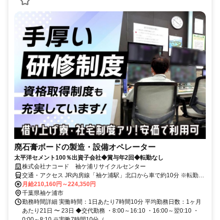
廃石膏ボードの製造・設備オペレーター
太平洋セメント100％出資子会社◆賞与年2回◆転勤なし
株式会社ナコード 袖ケ浦リサイクルセンター
交通・アクセス JR内房線「袖ケ浦駅」北口から車で約10分 ※転勤な
し
月給210,160円～224,350円
千葉県袖ケ浦市
勤務時間詳細 実働時間：1日あたり7時間10分 平均勤務日数：1ヶ月
あたり21日 〜 23日 ◆交代勤務 ・8:00～16:10 ・16:00～翌0:10 ・
0:00～8:10 ※実働7時間10分（...