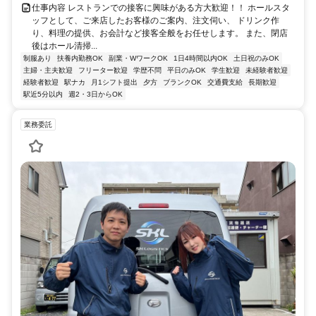
仕事内容 レストランでの接客に興味がある方大歓迎！！ ホールスタ
ッフとして、ご来店したお客様のご案内、注文伺い、 ドリンク作
り、料理の提供、お会計など接客全般をお任せします。 また、閉店
後はホール清掃...
制服あり
扶養内勤務OK
副業・WワークOK
1日4時間以内OK
土日祝のみOK
主婦・主夫歓迎
フリーター歓迎
学歴不問
平日のみOK
学生歓迎
未経験者歓迎
経験者歓迎
駅ナカ
月1シフト提出
夕方
ブランクOK
交通費支給
長期歓迎
駅近5分以内
週2・3日からOK
業務委託