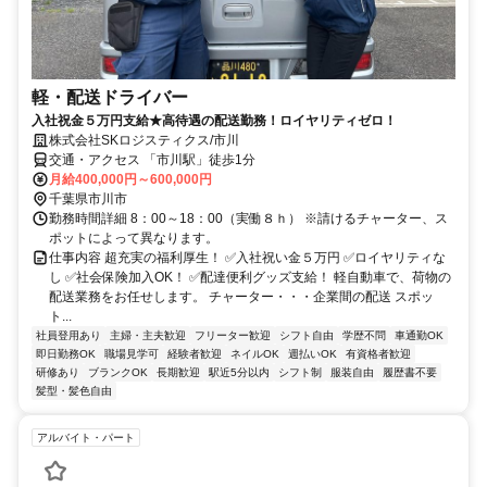
軽・配送ドライバー
入社祝金５万円支給★高待遇の配送勤務！ロイヤリティゼロ！
株式会社SKロジスティクス/市川
交通・アクセス 「市川駅」徒歩1分
月給400,000円～600,000円
千葉県市川市
勤務時間詳細 8：00～18：00（実働８ｈ） ※請けるチャーター、ス
ポットによって異なります。
仕事内容 超充実の福利厚生！ ✅入社祝い金５万円 ✅ロイヤリティな
し ✅社会保険加入OK！ ✅配達便利グッズ支給！ 軽自動車で、荷物の
配送業務をお任せします。 チャーター・・・企業間の配送 スポッ
ト...
社員登用あり
主婦・主夫歓迎
フリーター歓迎
シフト自由
学歴不問
車通勤OK
即日勤務OK
職場見学可
経験者歓迎
ネイルOK
週払いOK
有資格者歓迎
研修あり
ブランクOK
長期歓迎
駅近5分以内
シフト制
服装自由
履歴書不要
髪型・髪色自由
アルバイト・パート