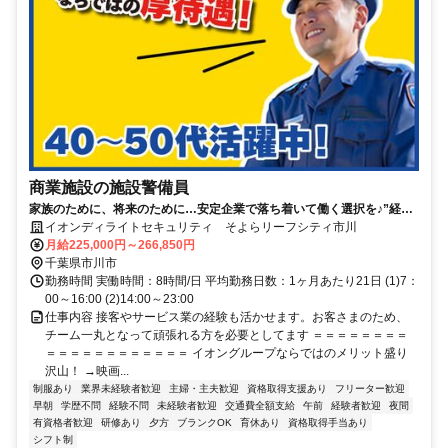
商業施設の施設警備員
家族のために、将来のために…安定企業で落ち着いて働く選択を♪”経験
ゼロからの正社員デビュー”を応援します！
イオンディライトセキュリティ そよらリーフシティ市川
月給225,000円～266,850円
千葉県市川市
勤務時間 実働時間：8時間/日 平均勤務日数：1ヶ月あたり21日 (1)7：
00～16:00 (2)14:00～23:00
仕事内容 接客やサービス業の経験も活かせます。お客さまのため、
チーム一丸となって頑張れる方を必要としてます ＝＝＝＝＝＝＝＝
＝＝＝＝＝＝＝＝＝＝＝＝ イオングループならではのメリット盛り
沢山！ →映画...
制服あり
業界未経験者歓迎
主婦・主夫歓迎
資格取得支援あり
フリーター歓迎
早朝
学歴不問
経験不問
未経験者歓迎
交通費全額支給
午前
経験者歓迎
夜間
有資格者歓迎
研修あり
夕方
ブランクOK
育休あり
資格取得手当あり
シフト制