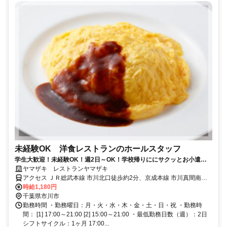
未経験OK 洋食レストランのホールスタッフ
学生大歓迎！未経験OK！週2日～OK！学校帰りににサクッとお小遣い
稼ぎ♪ 洋食レストランのホールのお仕事です！ 初めてのアルバイトで
ヤマザキ レストランヤマザキ
も安心サポート◎ お友達と一緒に応募もOKです。
アクセス ＪＲ総武本線 市川北口徒歩約2分、京成本線 市川真間南口
徒歩約6分、京成本線 国府台徒歩約13分 市川駅北口スグ、「ＹＡMＡ
時給1,180円
ＺＡＫＩ」の文字と太陽マークが目印のビルの２階です。
千葉県市川市
勤務時間 ・勤務曜日：月・火・水・木・金・土・日・祝 ・勤務時
間： [1] 17:00～21:00 [2] 15:00～21:00 ・最低勤務日数（週）：2日
シフトサイクル：1ヶ月 17:00...