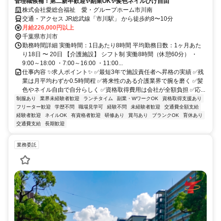
管理職候補！第二新卒歓迎✨副業OK✨髪色ネイルひげ自由
株式会社愛総合福祉 愛・グループホーム市川南
交通・アクセス JR総武線「市川駅」 から徒歩約8〜10分
月給226,000円以上
千葉県市川市
勤務時間詳細 実働時間：1日あたり8時間 平均勤務日数：1ヶ月あた
り18日 〜 20日 【介護施設】 シフト制 実働8時間（休憩60分） ・
9:00～18:00 ・7:00～16:00 ・11:00...
仕事内容 ✨求人ポイント✨ ✅最短3年で施設責任者へ昇格の実績 ✅残
業は月平均わずか0.5時間程 ✅将来性のある介護業界で腕を磨く ✅髪
色やネイル自由で自分らしく ✅資格取得費用は会社が全額負担 ✅応...
制服あり
業界未経験者歓迎
ランチタイム
副業・WワークOK
資格取得支援あり
フリーター歓迎
学歴不問
職場見学可
経験不問
未経験者歓迎
交通費全額支給
経験者歓迎
ネイルOK
有資格者歓迎
研修あり
賞与あり
ブランクOK
育休あり
交通費支給
長期歓迎
業務委託