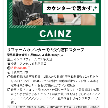
リフォームカウンターでの受付窓口スタッフ
業界経験者歓迎！昇給あり＆残業ほぼなし♪
カインズリフォーム 市川駅周辺
交通・アクセス 市川駅周辺
月給260,300円
千葉県市川市
勤務時間詳細 実働時間：1日あたり8時間 平均勤務日数：1ヶ月あた
り20日 〜 22日 10:00～22:00の間で 実働8時間のシフト制 ＜基本は
定時退勤が中心！＞ お客様対応などで30分程度お...
仕事内容 ＊ノルマ・飛び込み・外回り一切なし！ ＊業界経験や知識
がそのまま活かせる！ ＊シフト前後に買い物も済ませられる♪ ／／／
／／／／／／／／／／／／／／／ 【仕事内容】 カインズリフォーム
店...
フリーター歓迎
学歴不問
転勤なし
経験者歓迎
駅ナカ
有資格者歓迎
研修あり