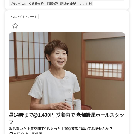
ブランクOK
交通費支給
長期歓迎
駅近5分以内
シフト制
アルバイト・パート
昼14時まで@1,400円 扶養内で 老舗鰻屋ホールスタッ
フ
落ち着いた上質空間で”ちょっと丁寧な接客”始めてみませんか？