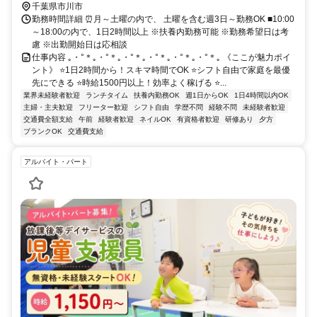
千葉県市川市
勤務時間詳細 ⏰月～土曜の内で、 土曜を含む週3日～勤務OK ■10:00
～18:00の内で、1日2時間以上 ※扶養内勤務可能 ※勤務希望日は考
慮 ※出勤開始日は応相談
仕事内容 ｡・°＊｡・°＊｡・°＊｡・°＊｡・°＊｡・°＊｡ 《ここが魅力ポイ
ント》 ⭐1日2時間から！スキマ時間でOK ⭐シフト自由で家庭を最優
先にできる ⭐時給1500円以上！効率よく稼げる ⭐...
業界未経験者歓迎
ランチタイム
扶養内勤務OK
週1日からOK
1日4時間以内OK
主婦・主夫歓迎
フリーター歓迎
シフト自由
学歴不問
経験不問
未経験者歓迎
交通費全額支給
午前
経験者歓迎
ネイルOK
有資格者歓迎
研修あり
夕方
ブランクOK
交通費支給
アルバイト・パート