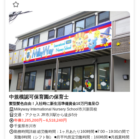
中規模認可保育園の保育士
髪型髪色自由！入社時に新生活準備資金10万円進呈◎
Milkyway International Nursery School市川新田校
交通・アクセス JR市川駅から徒歩5分
年俸3,285,200円～6,518,240円
千葉県市川市
勤務時間詳細 総労働時間：1ヶ月あたり160時間 ■7:00～19:00の間で
実働8時間（シフト制） ■月平均所定労働時間：160時間 ■月残業時間