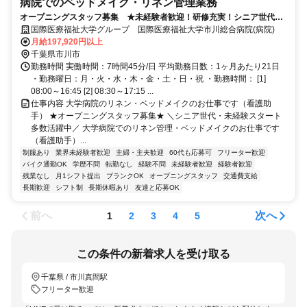
病院でのベッドメイク・リネン管理業務
オープニングスタッフ募集 ★未経験者歓迎！研修充実！シニア世代活
躍中♪面接1回！スピード選考実施中◎
国際医療福祉大学グループ 国際医療福祉大学市川総合病院(病院)
月給197,920円以上
千葉県市川市
勤務時間 実働時間：7時間45分/日 平均勤務日数：1ヶ月あたり21日
・勤務曜日：月・火・水・木・金・土・日・祝 ・勤務時間： [1]
08:00～16:45 [2] 08:30～17:15 ...
仕事内容 大学病院のリネン・ベッドメイクのお仕事です（看護助
手） ★オープニングスタッフ募集★ ＼シニア世代・未経験スタート
多数活躍中／ 大学病院でのリネン管理・ベッドメイクのお仕事です
（看護助手）...
制服あり
業界未経験者歓迎
主婦・主夫歓迎
60代も応募可
フリーター歓迎
バイク通勤OK
学歴不問
転勤なし
経験不問
未経験者歓迎
経験者歓迎
残業なし
月1シフト提出
ブランクOK
オープニングスタッフ
交通費支給
長期歓迎
シフト制
長期休暇あり
友達と応募OK
前へ
次へ
1
2
3
4
5
この条件の新着求人を受け取る
千葉県 / 市川真間駅
フリーター歓迎