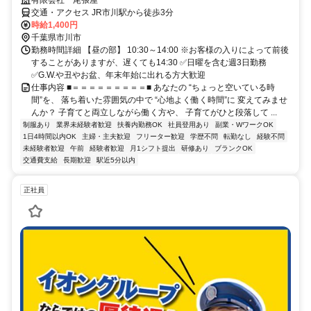
有限会社 尾張屋
交通・アクセス JR市川駅から徒歩3分
時給1,400円
千葉県市川市
勤務時間詳細 【昼の部】 10:30～14:00 ※お客様の入りによって前後
することがありますが、遅くても14:30 ✅日曜を含む週3日勤務
✅G.W.や丑やお盆、年末年始に出れる方大歓迎
仕事内容 ■＝＝＝＝＝＝＝＝＝■ あなたの “ちょっと空いている時
間”を、 落ち着いた雰囲気の中で “心地よく働く時間”に 変えてみませ
んか？ 子育てと両立しながら働く方や、 子育てがひと段落して ...
制服あり
業界未経験者歓迎
扶養内勤務OK
社員登用あり
副業・WワークOK
1日4時間以内OK
主婦・主夫歓迎
フリーター歓迎
学歴不問
転勤なし
経験不問
未経験者歓迎
午前
経験者歓迎
月1シフト提出
研修あり
ブランクOK
交通費支給
長期歓迎
駅近5分以内
正社員