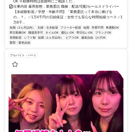
OK ※勤務時間は面接時にご相談くだ...
仕事内容 雇用形態：業務委託 職種：配送/宅配/セールスドライバー
【未経験歓迎／学歴・年齢不問】「業務委託って本当に稼げる
の…？」 ✅1万4千円の日給保証：女性でも安心な時間短縮コース ✅1
万8千...
短期（3ヵ月以内）
主婦・主夫歓迎
フリーター歓迎
短期
学歴不問
車通勤OK
即日勤務OK
職場見学可
ネイルOK
週払いOK
即日払いOK
ブランクOK
長期歓迎
シフト制
短期（1ヵ月以内）
ピアスOK
服装自由
ひげOK
髪型・髪色自由
アルバイト・パート