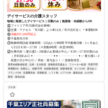
デイサービスの介護スタッフ
地域に根差したデイサービス｜日勤のみ｜無資格・未経験からOK
ファミリア市川(株式会社東峰)
交通・アクセス 「市川駅」より車11分／市川北IC近く ＊車通勤OK
月給257,100円以上
千葉県市川市
勤務時間詳細 実働時間：1日あたり8時間 平均勤務日数：1ヶ月あた
り21日 8:30～17:30 （※実働8時間・休憩1時間）
仕事内容 ＼要介護1～2程度のお客様が中心／ 8:30～17:30日勤のみ
｜月9日休み◎ ✦・┈┈┈┈┈・✦✦・┈┈┈┈┈・✦ ✅ 要介護1～2
程度の方が中心◎ ✅ 昇給・賞与あり！ ✅ 資格取得支...
業界未経験者歓迎
主婦・主夫歓迎
資格取得支援あり
フリーター歓迎
学歴不問
車通勤OK
転勤なし
経験不問
未経験者歓迎
経験者歓迎
ネイルOK
賞与あり
ブランクOK
交通費支給
長期歓迎
シフト制
ピアスOK
服装自由
ひげOK
髪型・髪色自由
正社員