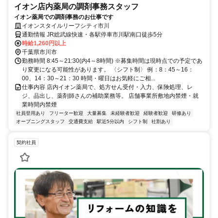
イオン店内薬局の調剤事務スタッフ
イオン薬局での調剤事務のお仕事です
イオンスタイルリーフシティ市川
通勤情報 JR総武線快速・各駅停車市川駅南口徒歩5分
時給1,260円以上
千葉県市川市
勤務時間 8:45～21:30(内4～8時間) ※募集時間は現時点での予定であ
り変更になる可能性があります。 〈シフト制〉 例：8：45～16：
00、14：30～21：30 時間・曜日はお気軽にご相...
仕事内容 店内イオン薬局で、処方せん受付・入力、保険処理、レ
ジ、品出し、薬剤師さんの補助業務等。 店舗事業所敷地内禁煙・就
業時間内禁煙
社員登用あり
フリーター歓迎
大量募集
未経験者歓迎
経験者歓迎
研修あり
オープニングスタッフ
交通費支給
駅近5分以内
シフト制
社割あり
契約社員