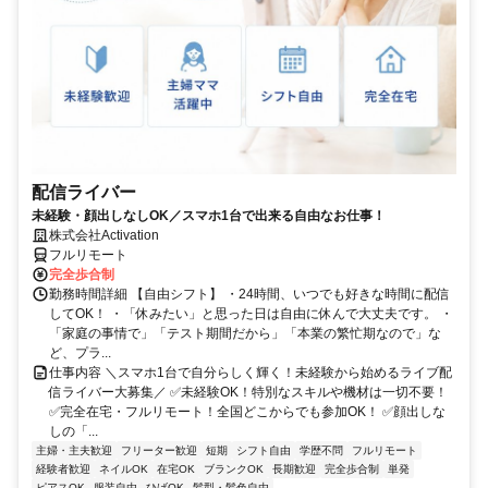
配信ライバー
未経験・顔出しなしOK／スマホ1台で出来る自由なお仕事！
株式会社Activation
フルリモート
完全歩合制
勤務時間詳細 【自由シフト】 ・24時間、いつでも好きな時間に配信
してOK！ ・「休みたい」と思った日は自由に休んで大丈夫です。 ・
「家庭の事情で」「テスト期間だから」「本業の繁忙期なので」な
ど、プラ...
仕事内容 ＼スマホ1台で自分らしく輝く！未経験から始めるライブ配
信ライバー大募集／ ✅未経験OK！特別なスキルや機材は一切不要！
✅完全在宅・フルリモート！全国どこからでも参加OK！ ✅顔出しな
しの「...
主婦・主夫歓迎
フリーター歓迎
短期
シフト自由
学歴不問
フルリモート
経験者歓迎
ネイルOK
在宅OK
ブランクOK
長期歓迎
完全歩合制
単発
ピアスOK
服装自由
ひげOK
髪型・髪色自由