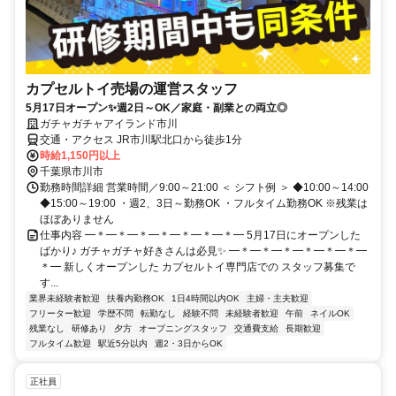
カプセルトイ売場の運営スタッフ
5月17日オープン✨週2日～OK／家庭・副業との両立◎
ガチャガチャアイランド市川
交通・アクセス JR市川駅北口から徒歩1分
時給1,150円以上
千葉県市川市
勤務時間詳細 営業時間／9:00～21:00 ＜ シフト例 ＞ ◆10:00～14:00
◆15:00～19:00 ・週2、3日～勤務OK ・フルタイム勤務OK ※残業は
ほぼありません
仕事内容 ━＊━＊━＊━＊━＊━＊━＊━ 5月17日にオープンした
ばかり♪ ガチャガチャ好きさんは必見✨ ━＊━＊━＊━＊━＊━＊━
＊━ 新しくオープンした カプセルトイ専門店での スタッフ募集で
す...
業界未経験者歓迎
扶養内勤務OK
1日4時間以内OK
主婦・主夫歓迎
フリーター歓迎
学歴不問
転勤なし
経験不問
未経験者歓迎
午前
ネイルOK
残業なし
研修あり
夕方
オープニングスタッフ
交通費支給
長期歓迎
フルタイム歓迎
駅近5分以内
週2・3日からOK
正社員