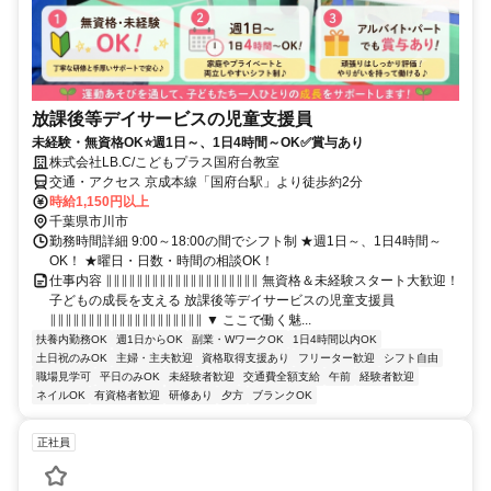
放課後等デイサービスの児童支援員
未経験・無資格OK⭐週1日～、1日4時間～OK✅賞与あり
株式会社LB.C/こどもプラス国府台教室
交通・アクセス 京成本線「国府台駅」より徒歩約2分
時給1,150円以上
千葉県市川市
勤務時間詳細 9:00～18:00の間でシフト制 ★週1日～、1日4時間～
OK！ ★曜日・日数・時間の相談OK！
仕事内容 ∥∥∥∥∥∥∥∥∥∥∥∥∥∥∥∥∥∥∥∥ 無資格＆未経験スタート大歓迎！
子どもの成長を支える 放課後等デイサービスの児童支援員
∥∥∥∥∥∥∥∥∥∥∥∥∥∥∥∥∥∥∥∥ ▼ ここで働く魅...
扶養内勤務OK
週1日からOK
副業・WワークOK
1日4時間以内OK
土日祝のみOK
主婦・主夫歓迎
資格取得支援あり
フリーター歓迎
シフト自由
職場見学可
平日のみOK
未経験者歓迎
交通費全額支給
午前
経験者歓迎
ネイルOK
有資格者歓迎
研修あり
夕方
ブランクOK
正社員