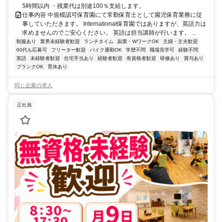
5時間以内 ・残業代は別途100％支給します。
仕事内容 中規模認可保育園にて常勤保育士として園児保育業務に従
事していただきます。 International保育園ではありますが、英語力は
求めませんのでご安心ください。 英語は担当講師が行います。 ...
制服あり
業界未経験者歓迎
ランチタイム
副業・WワークOK
主婦・主夫歓迎
60代も応募可
フリーター歓迎
バイク通勤OK
学歴不問
職場見学可
経験不問
英語
未経験者歓迎
住宅手当あり
経験者歓迎
有資格者歓迎
研修あり
賞与あり
ブランクOK
育休あり
同じ企業の求人
正社員