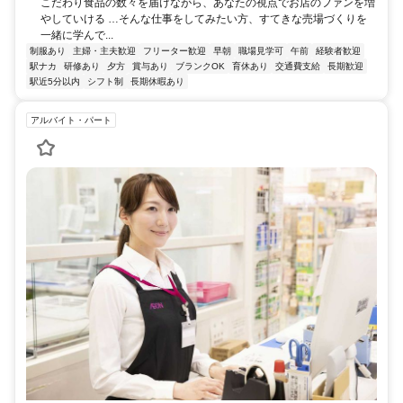
こだわり食品の数々を届けながら、あなたの視点でお店のファンを増
やしていける …そんな仕事をしてみたい方、すてきな売場づくりを
一緒に学んで...
制服あり
主婦・主夫歓迎
フリーター歓迎
早朝
職場見学可
午前
経験者歓迎
駅ナカ
研修あり
夕方
賞与あり
ブランクOK
育休あり
交通費支給
長期歓迎
駅近5分以内
シフト制
長期休暇あり
アルバイト・パート