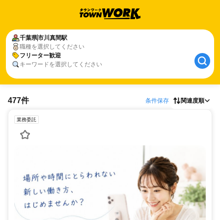
千葉県
市川真間駅
職種を選択してください
フリーター歓迎
キーワードを選択してください
477件
条件保存
関連度順
業務委託