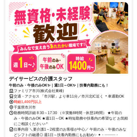
デイサービスの介護スタッフ
午前のみ・午後のみOK✨｜週1日～OK✨｜扶養内勤務にも！
ファミリア市川(株式会社東峰)
交通・アクセス 「市川駅」より車11分／市川北IC近く ＊車通勤OK
時給1,400円以上
千葉県市川市
勤務時間詳細 8:30～17:30 （※実働8時間・休憩1時間） ★午前の
み・午後のみOK ★週1日～OK ★時短勤務や扶養内の希望など お気軽
にご相談ください♪-*
仕事内容 ＼要介護1～2程度のお客様が中心／ 午前のみ・午後のみな
どシフトの融通◎ 週1日～扶養内勤務にもお勧め✨ ✦・┈┈┈┈┈・