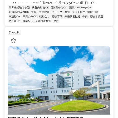
✦✦・┈┈┈┈┈・✦ ✅ 午前のみ・午後のみもOK ✅ 週1日～O...
業界未経験者歓迎
扶養内勤務OK
週1日からOK
副業・WワークOK
1日4時間以内OK
主婦・主夫歓迎
フリーター歓迎
シフト自由
学歴不問
車通勤OK
平日のみOK
転勤なし
経験不問
未経験者歓迎
午前
経験者歓迎
ネイルOK
残業なし
有資格者歓迎
夕方
契約社員