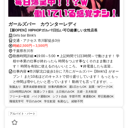
ガールズバー カウンターレディ
【新OPEN】HIPHOPガルバ!日払い可◎超優しい女性店長
Girls bar Bink's
交通・アクセス 市川駅徒歩3分
時給2,500円～3,500円
千葉県市川市
勤務時間詳細 ■19:00～5:00 ▼上記時間で1日3時間～で働けます！ 学
校や本業の仕事が終わったら 時間をつぶす事なくそのまま働けま
す！ 時間を有効に使えるのもいいところ。 ▼終電逃したら送迎...
仕事内容 ■市川駅北口徒歩1分に 7月にガールズバー【Bink's】がオー
プン！ まだ10名ほどのキャストで切り盛りしています！ もっともっ
と仲間は増やしたいと思っています！ 動画でも言ってますが、...
制服あり
業界未経験者歓迎
扶養内勤務OK
週1日からOK
副業・WワークOK
1日4時間以内OK
隔週シフト提出
土日祝のみOK
主婦・主夫歓迎
フリーター歓迎
バイク通勤OK
シフト自由
学歴不問
車通勤OK
即日勤務OK
職場見学可
平日のみOK
学生歓迎
転勤なし
経験不問
アルバイト・パート