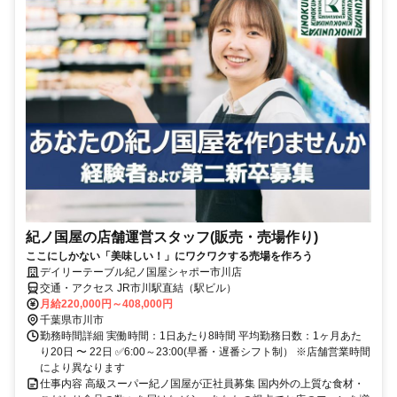
紀ノ国屋の店舗運営スタッフ(販売・売場作り)
ここにしかない「美味しい！」にワクワクする売場を作ろう
デイリーテーブル紀ノ国屋シャポー市川店
交通・アクセス JR市川駅直結（駅ビル）
月給220,000円～408,000円
千葉県市川市
勤務時間詳細 実働時間：1日あたり8時間 平均勤務日数：1ヶ月あた
り20日 〜 22日 ✅6:00～23:00(早番・遅番シフト制） ※店舗営業時間
により異なります
仕事内容 高級スーパー紀ノ国屋が正社員募集 国内外の上質な食材・