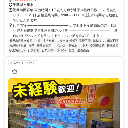
千葉県市川市
勤務時間詳細 実働時間：1日あたり8時間 平均勤務日数：1ヶ月あた
り20日 〜 21日 店舗営業時間／9:00～21:00 ※上記の時間から勤務し
ていただきます。
仕事内容 ──────────────── カプセルトイ愛強めの方、歓迎
✨ 好きを追求できる正社員のお仕事 ──────────────── 「新
作のカプセルトイを見つけると、 つい足を止めてしまう...
業界未経験者歓迎
主婦・主夫歓迎
フリーター歓迎
学歴不問
転勤なし
経験不問
未経験者歓迎
午前
経験者歓迎
ネイルOK
研修あり
夕方
交通費支給
長期歓迎
駅近5分以内
シフト制
ピアスOK
ひげOK
髪型・髪色自由
アルバイト・パート