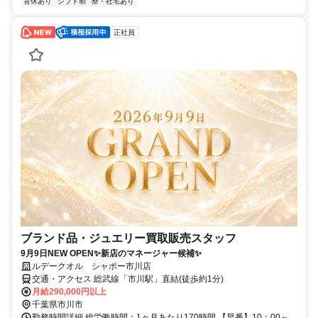
育休あり
シフト制
寮・社宅あり
正社員
ブランド品・ジュエリー買取販売スタッフ
9月9日NEW OPEN✨新店のマネージャー候補✨
ルデークオル シャポー市川店
交通・アクセス 総武線「市川駅」直結(徒歩約1分)
月給290,000円以上
千葉県市川市
勤務時間詳細 総労働時間：1ヶ月あたり170時間 【早番】10：00～