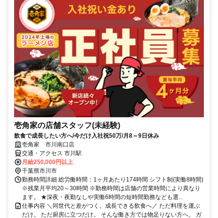
壱角家の店舗スタッフ(未経験)
飲食で成長したい方へ/今だけ入社祝50万/月8～9日休み
壱角家 市川南口店
交通・アクセス 市川駅
月給250,000円以上
千葉県市川市
勤務時間詳細 総労働時間：1ヶ月あたり174時間 シフト制(実働8時間)
※残業月平均20～30時間 ※勤務時間は店舗の営業時間により異なり
ます。 ★深夜・夜勤なしや実働6時間の短時間勤務なども選...
仕事内容 ＼同世代と差がつく。成長できる飲食へ／ ただ料理を運ぶ
だけ。 ただ厨房に立つだけ。 そんな働き方では物足りない方へ。 ガ