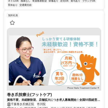
ネイルOK
残業なし
有資格者歓迎
研修あり
在宅OK
賞与あり
ブランクOK
育休あり
交通費支給
契約社員
巻き爪技療士(フットケア)
資格不要、未経験歓迎、店舗拡大につき求人募集開始！全国55院経営の
巻き爪専門院で働きませんか？
千葉巻き爪矯正院 市川院