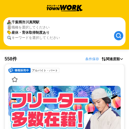
千葉県
市川真間駅
職種を選択してください
産休・育休取得制度あり
キーワードを選択してください
558件
条件保存
関連度順
アルバイト・パート