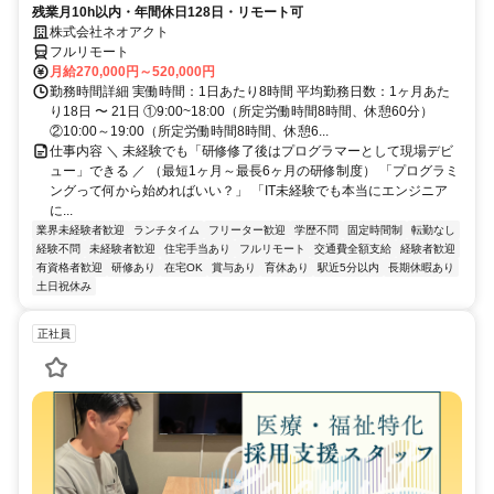
残業月10h以内・年間休日128日・リモート可
株式会社ネオアクト
フルリモート
月給270,000円～520,000円
勤務時間詳細 実働時間：1日あたり8時間 平均勤務日数：1ヶ月あた
り18日 〜 21日 ①9:00~18:00（所定労働時間8時間、休憩60分）
②10:00～19:00（所定労働時間8時間、休憩6...
仕事内容 ＼ 未経験でも「研修修了後はプログラマーとして現場デビ
ュー」できる ／ （最短1ヶ月～最長6ヶ月の研修制度） 「プログラミ
ングって何から始めればいい？」 「IT未経験でも本当にエンジニア
に...
業界未経験者歓迎
ランチタイム
フリーター歓迎
学歴不問
固定時間制
転勤なし
経験不問
未経験者歓迎
住宅手当あり
フルリモート
交通費全額支給
経験者歓迎
有資格者歓迎
研修あり
在宅OK
賞与あり
育休あり
駅近5分以内
長期休暇あり
土日祝休み
正社員