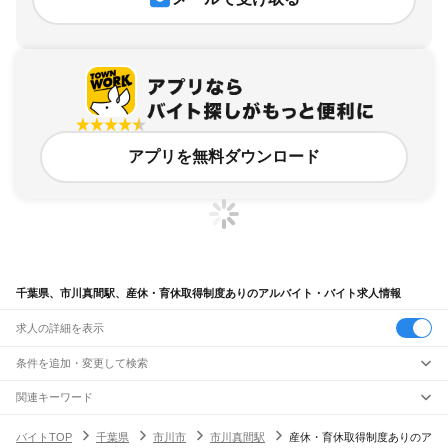
アプリを無料ダウンロード
千葉県、市川真間駅、産休・育休取得制度ありのアルバイト・バイト求人情報
求人の詳細を表示
条件を追加・変更して検索
市区町村を追加・変更
関連キーワード
完全在宅ワーク 全国
シール貼り 在宅
現在地周辺
ガチャガチャ
犬カフェ
千葉県
駅を追加・変更
バイトTOP
千葉県
市川市
市川真間駅
産休・育休取得制度ありのア
千葉県
すべて