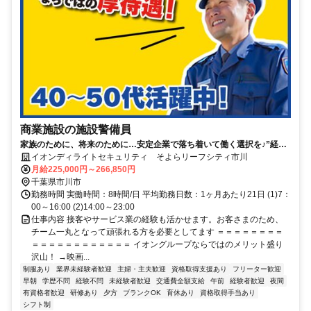
商業施設の施設警備員
家族のために、将来のために…安定企業で落ち着いて働く選択を♪”経験
ゼロからの正社員デビュー”を応援します！
イオンディライトセキュリティ そよらリーフシティ市川
月給225,000円～266,850円
千葉県市川市
勤務時間 実働時間：8時間/日 平均勤務日数：1ヶ月あたり21日 (1)7：
00～16:00 (2)14:00～23:00
仕事内容 接客やサービス業の経験も活かせます。お客さまのため、
チーム一丸となって頑張れる方を必要としてます ＝＝＝＝＝＝＝＝
＝＝＝＝＝＝＝＝＝＝＝＝ イオングループならではのメリット盛り
沢山！ →映画...
制服あり
業界未経験者歓迎
主婦・主夫歓迎
資格取得支援あり
フリーター歓迎
早朝
学歴不問
経験不問
未経験者歓迎
交通費全額支給
午前
経験者歓迎
夜間
有資格者歓迎
研修あり
夕方
ブランクOK
育休あり
資格取得手当あり
シフト制