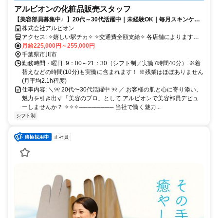
アルビオンの化粧品販売スタッフ
【美容部員募集中♩】20代～30代活躍中｜未経験OK｜毎月スキンケア
用品支給✦｜月10日以上休み｜月平均残業2.1h
株式会社アルビオン
アクセス: ✧嬉しい駅チカ✧ ✧交通費全額支給✧ 各店舗によります
が、 多くが駅ビル内や駅チカとなります。
月給225,000円～255,000円
千葉県市川市
勤務時間・曜日: 9：00～21：30（シフト制／実働7時間40分） ※着
替えなどの時間(10分)も実働に含まれます！ ※残業はほぼありません
(月平均2.1h程度)
仕事内容: ＼୨୧ 20代〜30代活躍中 ୨୧ ／ お客様の肌と心に寄り添い、
魅力を引き出す「美容のプロ」として アルビオンで美容部員デビュ
ーしませんか？ ✧✧✧──────── 当社で働く魅力...
シフト制
正社員