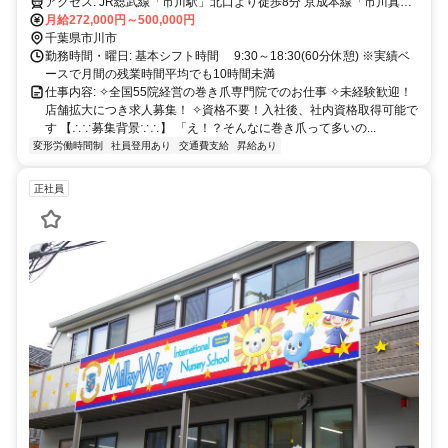
アクセス: JR総武線「市川駅」北口より徒歩8分 京成本線「市川真間
駅」北口より徒歩6分
月給272,000円～500,000円
千葉県市川市
勤務時間・曜日: 基本シフト時間 9:30～18:30(60分休憩) ※実績ベ
ースで月間の残業時間平均でも10時間未満
仕事内容: ✧全国55院経営の巻き爪専門院でのお仕事 ✧未経験歓迎！
店舗拡大につき求人募集！ ✧資格不要！入社後、社内資格取得可能で
す 【∴∵募集背景∵∴】 「え！？そんなに巻き爪って多いの...
変形労働時間制
社員登用あり
交通費支給
昇給あり
正社員