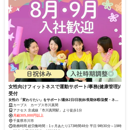
女性向けフィットネスで運動サポート/事務(健康管理)/
受付
女性の「変わりたい」をサポート/週休2日/日祝休/長期休暇/染髪・ネイ
ルOK※規定内
カーブス カーブス市川真間
アクセス 京成線「市川真間駅」より徒歩1分
月給305,000円以上
千葉県市川市
勤務時間 総労働時間：1ヶ月あたり173時間48分 平日 9時30分～19時