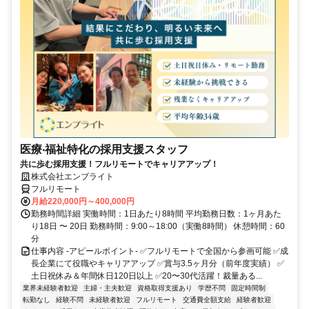
医療‧福祉特化の採用支援スタッフ
共に歩む採用支援！フルリモートでキャリアアップ！
株式会社エンブライト
フルリモート
月給220,000円～400,000円
勤務時間詳細 実働時間：1日あたり8時間 平均勤務日数：1ヶ月あた
り18日 〜 20日 勤務時間：9:00～18:00（実働8時間） 休憩時間：60
分
仕事内容 -アピールポイント- ✅フルリモートで全国から参画可能 ✅成
長企業にて役職やキャリアアップ ✅賞与3.5ヶ月分（前年度実績） ✅
土日祝休み＆年間休日120日以上 ✅20〜30代活躍！裁量ある...
業界未経験者歓迎
主婦・主夫歓迎
資格取得支援あり
学歴不問
固定時間制
転勤なし
経験不問
未経験者歓迎
フルリモート
交通費全額支給
経験者歓迎