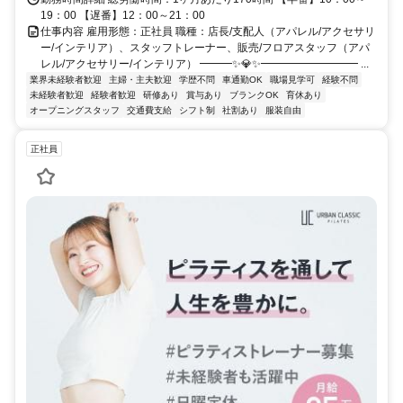
19：00 【遅番】12：00～21：00
仕事内容 雇用形態：正社員 職種：店長/支配人（アパレル/アクセサリ
ー/インテリア）、スタッフトレーナー、販売/フロアスタッフ（アパ
レル/アクセサリー/インテリア） ━━━✨💎✨━━━━━━━━━ ...
業界未経験者歓迎
主婦・主夫歓迎
学歴不問
車通勤OK
職場見学可
経験不問
未経験者歓迎
経験者歓迎
研修あり
賞与あり
ブランクOK
育休あり
オープニングスタッフ
交通費支給
シフト制
社割あり
服装自由
正社員