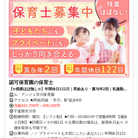
認可保育園の保育士
【✨️残業ほぼ無し✨️】年間休日122日｜昇給あり・賞与年2回｜私服勤務
OK｜月給30万円可能｜社宅あり
ル・アンジェ市川保育園
アクセス: ■JR総武線 「市川」駅 徒歩8分
月給261,700円～308,100円
千葉県市川市
勤務時間・曜日: 【シフト制】 ■7:00～20:00の中で実働8時間 【週休
２日制】 ■日曜日＋その他1日 ※土曜出勤の場合は、振替休日あり ※
連休取得も可能です。
仕事内容: ⋰／ プライベートも大切にしたいあなたに♪ 年間休日122