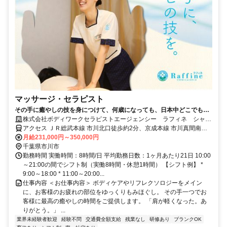
マッサージ・セラピスト
その手に癒やしの技を身につけて、何歳になっても、日本中どこでも働
けるセラピストの第一歩を踏み出しませんか。
株式会社ボディワークセラピストエージェンシー ラフィネ シャポ
ー市川店
アクセス ＪＲ総武本線 市川北口徒歩約2分、京成本線 市川真間南口
徒歩約9分、京成本線 国府台徒歩約14分 最寄駅：市川駅
月給231,000円～350,000円
千葉県市川市
勤務時間 実働時間：8時間/日 平均勤務日数：1ヶ月あたり21日 10:00
～21:00の間でシフト制（実働8時間・休憩1時間） 【シフト例】 *
9:00～18:00 * 11:00～20:00...
仕事内容 ＜お仕事内容＞ ボディケアやリフレクソロジーをメイン
に、お客様のお疲れの部位をゆっくりもみほぐし。 その手一つでお
客様に最高の癒やしの時間をご提供します。 「肩が軽くなった。あ
りがとう。」 ...
業界未経験者歓迎
経験不問
交通費全額支給
残業なし
研修あり
ブランクOK