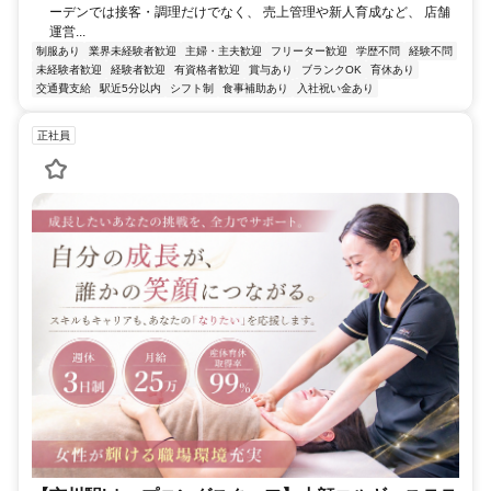
ーデンでは接客・調理だけでなく、 売上管理や新人育成など、 店舗
運営...
制服あり
業界未経験者歓迎
主婦・主夫歓迎
フリーター歓迎
学歴不問
経験不問
未経験者歓迎
経験者歓迎
有資格者歓迎
賞与あり
ブランクOK
育休あり
交通費支給
駅近5分以内
シフト制
食事補助あり
入社祝い金あり
正社員