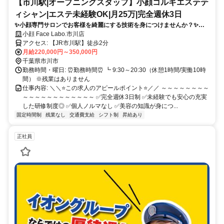
【市川駅|オープニングスタッフ】小顔コルギエステテ
ィシャン|エステ未経験OK|月25万|完全週休3日
✨小顔専門サロンでお客様を綺麗にする技術を身につけませんか？✨未
経験でも安心して学べる研修制度あり✅人に喜ばれる仕事がしたい方、
小顔 Face Labo.市川店
成長意欲のある方を募集しています⭐
アクセス: 【JR市川駅】徒歩2分
月給220,000円～350,000円
千葉県市川市
勤務時間・曜日: ⏰勤務時間⏰ ┗ 9:30～20:30（休憩1時間/実働10時
間） ※残業はありません
仕事内容: ＼＼⭐この求人のアピールポイント⭐／／ ～～～～～～～～
～～～～～～～～～～～～ ✅完全週休3日制 ✅未経験でも安心の充実
した研修制度◎ ✅個人ノルマなし ✅美容の知識が身につ...
固定時間制
残業なし
交通費支給
シフト制
昇給あり
正社員