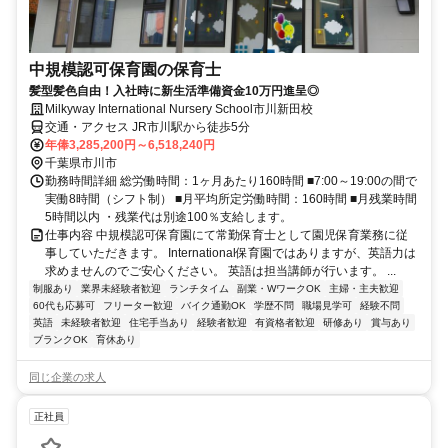
中規模認可保育園の保育士
髪型髪色自由！入社時に新生活準備資金10万円進呈◎
Milkyway International Nursery School市川新田校
交通・アクセス JR市川駅から徒歩5分
年俸3,285,200円～6,518,240円
千葉県市川市
勤務時間詳細 総労働時間：1ヶ月あたり160時間 ■7:00～19:00の間で
実働8時間（シフト制） ■月平均所定労働時間：160時間 ■月残業時間
5時間以内 ・残業代は別途100％支給します。
仕事内容 中規模認可保育園にて常勤保育士として園児保育業務に従
事していただきます。 International保育園ではありますが、英語力は
求めませんのでご安心ください。 英語は担当講師が行います。 ...
制服あり
業界未経験者歓迎
ランチタイム
副業・WワークOK
主婦・主夫歓迎
60代も応募可
フリーター歓迎
バイク通勤OK
学歴不問
職場見学可
経験不問
英語
未経験者歓迎
住宅手当あり
経験者歓迎
有資格者歓迎
研修あり
賞与あり
ブランクOK
育休あり
同じ企業の求人
正社員