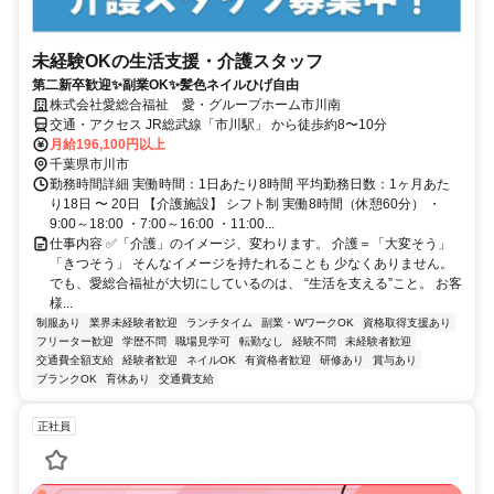
未経験OKの生活支援・介護スタッフ
第二新卒歓迎✨副業OK✨髪色ネイルひげ自由
株式会社愛総合福祉 愛・グループホーム市川南
交通・アクセス JR総武線「市川駅」 から徒歩約8〜10分
月給196,100円以上
千葉県市川市
勤務時間詳細 実働時間：1日あたり8時間 平均勤務日数：1ヶ月あた
り18日 〜 20日 【介護施設】 シフト制 実働8時間（休憩60分） ・
9:00～18:00 ・7:00～16:00 ・11:00...
仕事内容 ✅「介護」のイメージ、変わります。 介護＝「大変そう」
「きつそう」 そんなイメージを持たれることも 少なくありません。
でも、愛総合福祉が大切にしているのは、 “生活を支える”こと。 お客
様...
制服あり
業界未経験者歓迎
ランチタイム
副業・WワークOK
資格取得支援あり
フリーター歓迎
学歴不問
職場見学可
転勤なし
経験不問
未経験者歓迎
交通費全額支給
経験者歓迎
ネイルOK
有資格者歓迎
研修あり
賞与あり
ブランクOK
育休あり
交通費支給
正社員