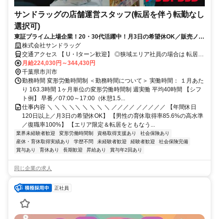
サンドラッグの店舗運営スタッフ(転居を伴う転勤なし
選択可)
東証プライム上場企業！20・30代活躍中！月3日の希望休OK／販売ノル
マなし／年収例32歳SV816万円／販促企画～商品管理など店舗運営がメ
株式会社サンドラッグ
インの仕事
交通アクセス 【 U・Iターン歓迎】 ◎狭域エリア社員の場合は 転居を
伴う転勤はありません。 ◎マイカー通勤OK
月給224,030円～344,430円
千葉県市川市
勤務時間 変形労働時間制 ＜勤務時間について＞ 実働時間： １月あた
り 163.3時間 1ヶ月単位の変形労働時間制 週実働 平均40時間 【シフ
ト例】 早番／07:00～17:00（休憩1.5...
仕事内容 ＼ ＼ ＼ ＼＼ ＼ ＼ ＼ ＼ ／／／／ ／／／／／ 【年間休日
120日以上／月3日の希望休OK】 【男性の育休取得率85.6%の高水準
／復職率100%】 【エリア限定＆転居をともなう...
業界未経験者歓迎
変形労働時間制
資格取得支援あり
社会保険あり
産休・育休取得実績あり
学歴不問
未経験者歓迎
経験者歓迎
社会保険完備
賞与あり
育休あり
長期歓迎
昇給あり
賞与年2回あり
同じ企業の求人
正社員