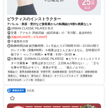
ピラティスのインストラクター
アパレル・美容・受付など接客業からの転職組が8割✨残業なし✨
URBAN CLASSIC PILATES 市川
交通・アクセス JR総武線（総武本線）の「市川駅」徒歩約8分
月給260,000円～370,000円
千葉県市川市
勤務時間詳細 総労働時間：1ヶ月あたり173時間 9:00～22:00の間で
のシフト制（実働8時間） ※残業はほとんどありません。定時退社可
能です！ ≪シフト時間≫ ★早番：9:00～18:00 ★...
仕事内容 【URBAN CLASSIC PILATES】 ★ピラティスインストラク
ター大募集★ 「接客は好きだけど、土日休みが取れない…」 「立ち
仕事や手荒れがキツく、将来が不安…」 「個人ノルマの...
制服あり
業界未経験者歓迎
学歴不問
未経験者歓迎
住宅手当あり
経験者歓迎
残業なし
研修あり
賞与あり
育休あり
オープニングスタッフ
交通費支給
駅近5分以内
シフト制
社割あり
正社員