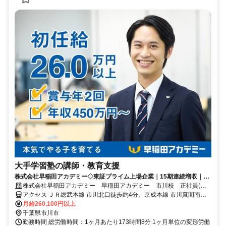
大手学習塾の講師・教育支援
株式会社早稲田アカデミー◇東証プライム上場企業｜15期連続増収｜本
気でやる子を育てる
株式会社早稲田アカデミー 早稲田アカデミー 市川校 正社員(講
師職)
アクセス ＪＲ総武本線 市川北口徒歩約4分、京成本線 市川真間南口
徒歩約6分、京成本線 国府台徒歩約13分
月給260,100円以上
千葉県市川市
勤務時間 総労働時間：1ヶ月あたり173時間8分 1ヶ月単位の変形労働