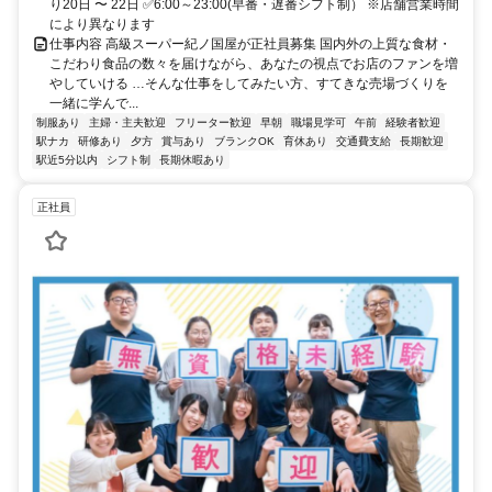
り20日 〜 22日 ✅6:00～23:00(早番・遅番シフト制） ※店舗営業時間
により異なります
仕事内容 高級スーパー紀ノ国屋が正社員募集 国内外の上質な食材・
こだわり食品の数々を届けながら、あなたの視点でお店のファンを増
やしていける …そんな仕事をしてみたい方、すてきな売場づくりを
一緒に学んで...
制服あり
主婦・主夫歓迎
フリーター歓迎
早朝
職場見学可
午前
経験者歓迎
駅ナカ
研修あり
夕方
賞与あり
ブランクOK
育休あり
交通費支給
長期歓迎
駅近5分以内
シフト制
長期休暇あり
正社員