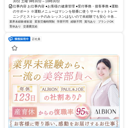
30分 土曜 9時30分～18時30分
仕事内容 お仕事内容 ●お客様の健康管理 ●受付事務・接客事務 ●運動
のサポート ※運動メニューはマシンを順番に使う サーキットトレー
ニングとストレッチのみ レッスンはないので未経験でも安心 ※各...
業界未経験者歓迎
変形労働時間制
学歴不問
経験不問
賞与あり
ブランクOK
育休あり
交通費支給
正社員