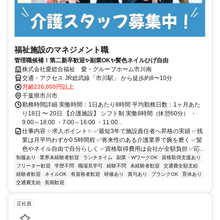
福祉施設のマネジメント職
管理職候補！第二新卒歓迎✨副業OK✨髪色ネイルひげ自由
株式会社愛総合福祉 愛・グループホーム市川南
交通・アクセス JR総武線「市川駅」 から徒歩約8〜10分
月給226,000円以上
千葉県市川市
勤務時間詳細 実働時間：1日あたり8時間 平均勤務日数：1ヶ月あた
り18日 〜 20日 【介護施設】 シフト制 実働8時間（休憩60分） ・
9:00～18:00 ・7:00～16:00 ・11:00...
仕事内容 ✨求人ポイント✨ ✅最短3年で施設責任者へ昇格の実績 ✅残
業は月平均わずか0.5時間程 ✅将来性のある介護業界で腕を磨く ✅髪
色やネイル自由で自分らしく ✅資格取得費用は会社が全額負担 ✅応...
制服あり
業界未経験者歓迎
ランチタイム
副業・WワークOK
資格取得支援あり
フリーター歓迎
学歴不問
職場見学可
経験不問
未経験者歓迎
交通費全額支給
経験者歓迎
ネイルOK
有資格者歓迎
研修あり
賞与あり
ブランクOK
育休あり
交通費支給
長期歓迎
正社員