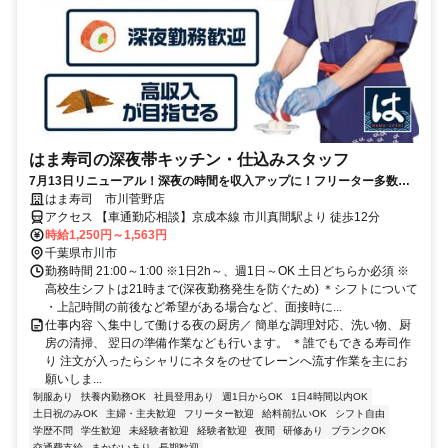
はま寿司の深夜帯キッチン・仕込みスタッフ
7月13日リニューアル！深夜の時間を収入アップに！フリーター多数活
躍中♪高収入を目指せる環境です！
はま寿司 市川菅野店
アクセス 【車通勤応相談】京成本線 市川真間駅より 徒歩12分
時給1,250円～1,563円
千葉県市川市
勤務時間 21:00～1:00 ※1日2h～、週1日～OK 土日どちらか必須 ※
高校生シフトは21時まで(深夜勤務発生を防ぐため) ＊シフトについて
・上記時間の前後など希望がある場合など、面接時に...
仕事内容 ＼集中して働ける夜の厨房／ 簡単な調理対応、洗い物、厨
房の清掃、 翌日の準備作業なども行います。 ＊誰でもできる寿司作
り 注文が入ったらシャリにネタをのせてレーンへ流す作業を主にお
願いしま...
制服あり
扶養内勤務OK
社員登用あり
週1日からOK
1日4時間以内OK
土日祝のみOK
主婦・主夫歓迎
フリーター歓迎
給料前払いOK
シフト自由
学歴不問
学生歓迎
未経験者歓迎
経験者歓迎
夜間
研修あり
ブランクOK
交通費支給
まかないあり
長期歓迎