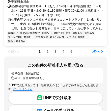
千葉県市川市
勤務時間詳細 実働時間：1日あたり7時間30分 平均勤務日数：1ヶ月
あたり21日 平日・土/9:30~21:30 日曜・祝/9:30~21:00 上記時間内で
シフト制 (実働：7.5時間／休憩：1時...
仕事内容 スイスに本社を構えるチョコレートブランド 「Lindt（リン
ツ）」世界140カ国以上に展開し、180年の歴史に裏付けられた確か
な味。 世界で愛される商品を、日本に広めていくお仕事をしてみま...
制服あり
業界未経験者歓迎
転勤なし
経験不問
英語
研修あり
賞与あり
ブランクOK
育休あり
交通費支給
駅近5分以内
シフト制
社割あり
髪型・髪色自由
前へ
次へ
1
2
3
4
5
この条件の新着求人を受け取る
千葉県 / 市川真間駅
産休・育休取得制度あり
「LINEで受け取る」では、新着求人のほか、おすすめ情報なども配信しま
す。
詳しくはこちら
LINEで受け取る
メールで受け取る