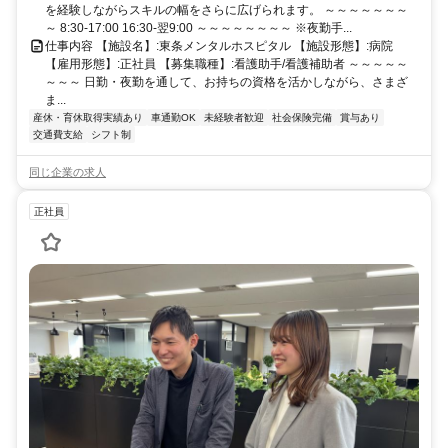
を経験しながらスキルの幅をさらに広げられます。 ～～～～～～～
～ 8:30-17:00 16:30-翌9:00 ～～～～～～～～ ※夜勤手...
仕事内容 【施設名】:東条メンタルホスピタル 【施設形態】:病院
【雇用形態】:正社員 【募集職種】:看護助手/看護補助者 ～～～～～
～～～ 日勤・夜勤を通して、お持ちの資格を活かしながら、さまざ
ま...
産休・育休取得実績あり
車通勤OK
未経験者歓迎
社会保険完備
賞与あり
交通費支給
シフト制
同じ企業の求人
正社員