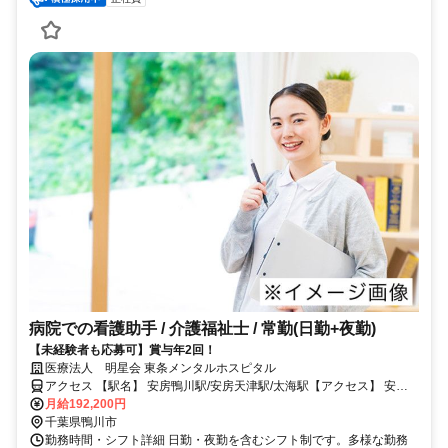
病院での看護助手 / 介護福祉士 / 常勤(日勤+夜勤)
【未経験者も応募可】賞与年2回！
医療法人 明星会 東条メンタルホスピタル
アクセス 【駅名】 安房鴨川駅/安房天津駅/太海駅【アクセス】 安房
鴨川駅から徒歩24分
月給192,200円
千葉県鴨川市
勤務時間・シフト詳細 日勤・夜勤を含むシフト制です。多様な勤務