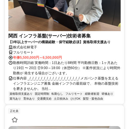
関西 インフラ基盤(サーバー)技術者募集
【3年以上サーバーの構築経験・保守経験必須】資格取得支援あり
株式会社林電子
フルリモート
年俸5,500,000円～6,500,000円
勤務時間詳細 実働時間：1日あたり8時間 平均勤務日数：1ヶ月あた
り19日 〜 20日 ⏰9:00～18:00（休憩60分） ※案件状況により時間外
勤務が 発生する場合がございます。
仕事内容 _/_/_/_/_/_/_/_/_/_/_/_/_/_/_/_/_/_/ メガバンク基盤を支える
インフラエンジニア募集 金融インフラの最前線で、 本物の基盤技術
を磨きませんか。 当社...
資格取得支援あり
固定時間制
転勤なし
フルリモート
経験者歓迎
研修あり
賞与あり
育休あり
交通費支給
土日祝休み
ひげOK
髪型・髪色自由
正社員