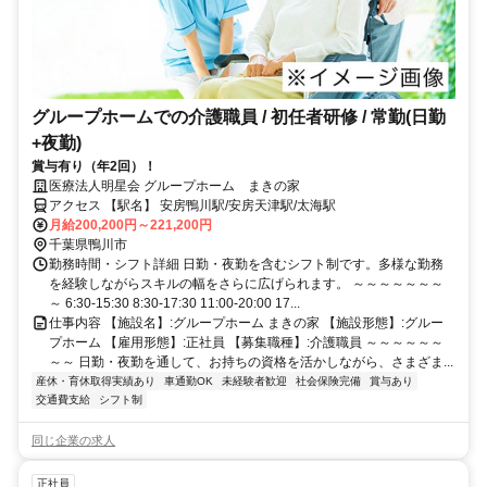
グループホームでの介護職員 / 初任者研修 / 常勤(日勤
+夜勤)
賞与有り（年2回）！
医療法人明星会 グループホーム まきの家
アクセス 【駅名】 安房鴨川駅/安房天津駅/太海駅
月給200,200円～221,200円
千葉県鴨川市
勤務時間・シフト詳細 日勤・夜勤を含むシフト制です。多様な勤務
を経験しながらスキルの幅をさらに広げられます。 ～～～～～～～
～ 6:30-15:30 8:30-17:30 11:00-20:00 17...
仕事内容 【施設名】:グループホーム まきの家 【施設形態】:グルー
プホーム 【雇用形態】:正社員 【募集職種】:介護職員 ～～～～～～
～～ 日勤・夜勤を通して、お持ちの資格を活かしながら、さまざま...
産休・育休取得実績あり
車通勤OK
未経験者歓迎
社会保険完備
賞与あり
交通費支給
シフト制
同じ企業の求人
正社員