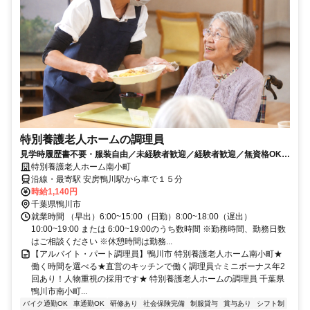
特別養護老人ホームの調理員
見学時履歴書不要・服装自由／未経験者歓迎／経験者歓迎／無資格OK／
資格保有者優遇／教育体制充実／賞与昇給あり
特別養護老人ホーム南小町
沿線・最寄駅 安房鴨川駅から車で１５分
時給1,140円
千葉県鴨川市
就業時間 （早出）6:00~15:00（日勤）8:00~18:00（遅出）
10:00~19:00 または 6:00~19:00のうち数時間 ※勤務時間、勤務日数
はご相談ください ※休憩時間は勤務...
【アルバイト・パート調理員】鴨川市 特別養護老人ホーム南小町★
働く時間を選べる★直営のキッチンで働く調理員☆ミニボーナス年2
回あり！人物重視の採用です★ 特別養護老人ホームの調理員 千葉県
鴨川市南小町...
バイク通勤OK
車通勤OK
研修あり
社会保険完備
制服貸与
賞与あり
シフト制