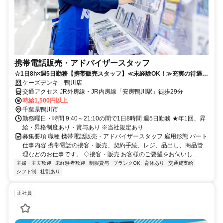
携帯電話販売・アドバイザースタッフ
☆1日8h×週5日勤務【携帯販売スタッフ】≪未経験OK！≫充実の待遇で
働きやすさ抜群◎
ケーズデンキ 鴨川店
交通アクセス JR外房線・JR内房線「安房鴨川駅」徒歩29分
時給1,500円以上
千葉県鴨川市
勤務曜日・時間 9:40～21:10の間で1日8時間 週5日勤務 ★年1回、昇
給・昇格制度あり・賞与あり ※当社規定あり
募集要項 職種 携帯電話販売・アドバイザースタッフ 雇用形態 パート
仕事内容 携帯電話の接客・販売、契約手続、レジ、品出し、商品管
理などのお仕事です。 ◇接客・販売 お客様のご要望をお伺いし...
主婦・主夫歓迎
未経験者歓迎
制服貸与
ブランクOK
育休あり
交通費支給
シフト制
社割あり
正社員