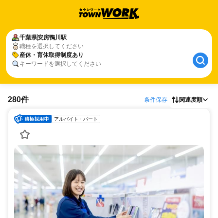
千葉県
安房鴨川駅
職種を選択してください
産休・育休取得制度あり
キーワードを選択してください
280件
条件保存
関連度順
アルバイト・パート