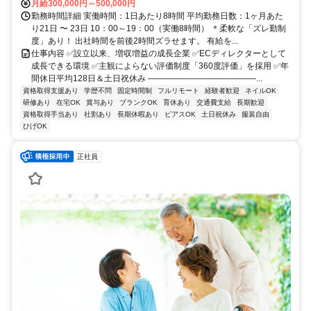
月給300,000円～500,000円
勤務時間詳細 実働時間：1日あたり8時間 平均勤務日数：1ヶ月あた
り21日 〜 23日 10：00～19：00（実働8時間） ＊柔軟な「ズレ勤制
度」あり！ 出社時間を前後2時間ズラせます。 有給を...
仕事内容 ✅設立以来、増収増益の成長企業 ✅ECディレクターとして
成長できる環境 ✅主観によらない評価制度「360度評価」を採用 ✅年
間休日平均128日＆土日祝休み ―――――――――――――...
資格取得支援あり
学歴不問
固定時間制
フルリモート
経験者歓迎
ネイルOK
研修あり
在宅OK
賞与あり
ブランクOK
育休あり
交通費支給
長期歓迎
資格取得手当あり
社割あり
長期休暇あり
ピアスOK
土日祝休み
服装自由
ひげOK
正社員