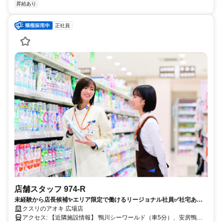
昇給あり
正社員
店舗スタッフ 974-R
未経験から店長候補✨エリア限定で働けるリージョナル社員✅社宅あり
｜残業月7.8h
クスリのアオキ 広場店
アクセス: 【近隣施設情報】 鴨川シーワールド（車5分）、安房鴨川