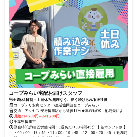
コープみらい宅配お届けスタッフ
完全週休2日制・土日休み/無理なく、長く続けられる正社員
コープデリ安房センター/生活協同組合コープみらい
交通・アクセス 安房鴨川駅から徒歩17分★車通勤OK（配属先によ
る）※配属先は、入職時期や各センターの人員状況を踏まえ、本人の
月給214,700円～241,700円
希望を考慮した上で、募集場所を含む通勤可能な範囲のセンターから
千葉県鴨川市
決定します。
勤務時間詳細 総労働時間：1週あたり38時間45分 【 基本シフト例 】
・09：00～17：45 ・11：00～19：45 ・12：00～20：45 《 勤務時