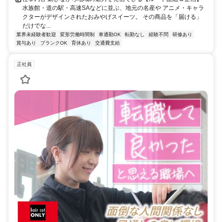
水族館・道の駅・高速SAなどに並ぶ、地元の名産や アニメ・キャラ
クターがデザインされたおみやげスイーツ。 その商品を「届ける」
だけでな...
業界未経験者歓迎
変形労働時間制
車通勤OK
転勤なし
経験不問
研修あり
賞与あり
ブランクOK
育休あり
交通費支給
正社員