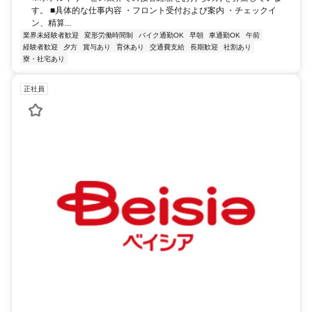
す。 ■具体的な仕事内容 ・フロント受付および案内 ・チェックイ
ン、精算...
業界未経験者歓迎
変形労働時間制
バイク通勤OK
早朝
車通勤OK
午前
経験者歓迎
夕方
賞与あり
育休あり
交通費支給
長期歓迎
社割あり
寮・社宅あり
正社員