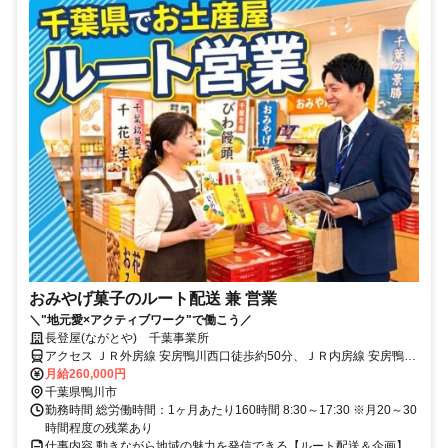
おみやげ菓子のルート配送 兼 営業
＼"地元愛×アクティブワーク"で働こう／
長登屋(ながとや) 千葉事業所
アクセス ＪＲ外房線 安房鴨川西口徒歩約50分、ＪＲ内房線 安房鴨川
西口徒歩約50分、ＪＲ内房線 太海徒歩約78分 「安房鴨川駅」から車
月給260,000円
で10分 車通勤OK(バイク不可) 転勤なし UIターン歓迎！
千葉県鴨川市
勤務時間 総労働時間：1ヶ月あたり160時間 8:30～17:30 ※月20～30
時間程度の残業あり
仕事内容 動きながら地域の魅力を発信できる【ルート配送＆企画】