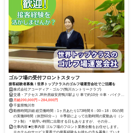
ゴルフ場の受付フロントスタッフ
接客経験者募集！世界トップクラスのゴルフ場運営会社でご活躍を
株式会社アコーディア・ゴルフ(鴨川カントリークラブ)
交通・アクセス JR外房線安房鴨川駅より 車で約10分 ※車・バイク通
勤OK
月給200,000円～284,000円
千葉県鴨川市
勤務時間詳細 総労働時間：1ヶ月あたり173時間 6：00～18：00の間
の実働8時間（休憩60分～） ※季節によって出勤時間の変動あり（シ
フト制） ＊朝早い時間に出勤する日もありますが、 その分...
仕事内容 ■仕事内容 ゴルフ場のフロント業務全般をお任せします。
※ホテルやサービス業界での接客経験をお持ちの方を募集していま