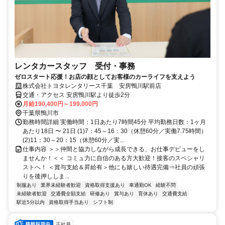
レンタカースタッフ 受付・事務
ゼロスタート応援！お店の顔としてお客様のカーライフを支えよう
株式会社トヨタレンタリース千葉 安房鴨川駅前店
交通・アクセス 安房鴨川駅より徒歩2分
月給190,400円～199,000円
千葉県鴨川市
勤務時間詳細 実働時間：1日あたり7時間45分 平均勤務日数：1ヶ月
あたり18日 〜 21日 (1)7：45～16：30（休憩60分／実働7.75時間）
(2)11：30～20：15（休憩60分／実...
仕事内容 ＞＞仲間と協力しながら成長できる、お仕事デビューをし
ませんか！＜＜ コミュ力に自信のある方大歓迎！接客のスペシャリ
ストへ！ ＜賞与支給＆昇給有＞他にも嬉しい待遇完備⇒社員の頑張
りを後押ししま...
制服あり
業界未経験者歓迎
資格取得支援あり
車通勤OK
経験不問
未経験者歓迎
交通費全額支給
研修あり
賞与あり
育休あり
交通費支給
駅近5分以内
資格取得手当あり
シフト制
正社員