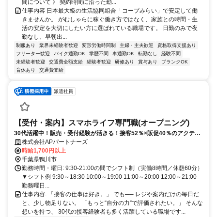
間について 》 契約時間に沿った勤...
仕事内容 日本最大級の生活協同組合「コープみらい」で安定して働
きませんか。 がむしゃらに稼ぐ働き方ではなく、家族との時間・生
活の安定を大切にしたい方に選ばれている職場です。 日勤のみで夜
勤なし、早朝出...
制服あり
業界未経験者歓迎
変形労働時間制
主婦・主夫歓迎
資格取得支援あり
フリーター歓迎
バイク通勤OK
学歴不問
車通勤OK
転勤なし
経験不問
未経験者歓迎
交通費全額支給
経験者歓迎
研修あり
賞与あり
ブランクOK
育休あり
交通費支給
派遣社員
【受付・案内】スマホライフ専門職(オープニング)
30代活躍中！販売・受付経験が活きる！接客52％×販促40％のアクティ
ブな店舗ワーク✅月収32万円も可✨
株式会社APパートナーズ
時給1,700円以上
千葉県鴨川市
勤務時間・曜日: 9:30-21:00の間でシフト制（実働8時間／休憩60分）
▼シフト例 9:30～18:30 10:00～19:00 11:00～20:00 12:00～21:00
勤務曜日...
仕事内容: 「接客の仕事は好き。」 でも── レジや案内だけの毎日だ
と、少し物足りない。 「もっと“自分の力”で評価されたい。」 そんな
想いを持つ、 30代の接客経験者も多く活躍している職場です...