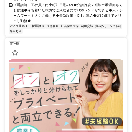
《看護師・正社員／南小町》日勤のみ◆介護施設未経験の看護師さん
も歓迎◆落ち着いた環境でご入居者に寄り添うケアができる◆人・チ
ームワークを大切に働ける◆最新設備・ICTも導入◆定時退社でメリ
ハリ勤務◆ ...
バイク通勤OK
車通勤OK
研修あり
社会保険完備
制服貸与
賞与あり
シフト制
昇給あり
正社員