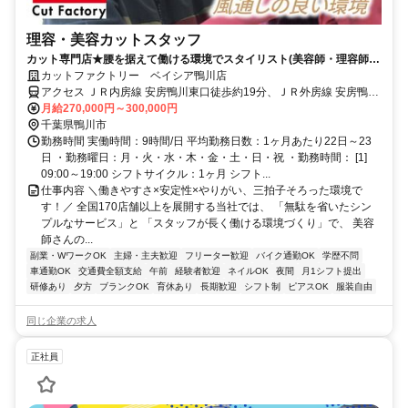
理容・美容カットスタッフ
カット専門店★腰を据えて働ける環境でスタイリスト(美容師・理容師)
として働こう！
カットファクトリー ベイシア鴨川店
アクセス ＪＲ内房線 安房鴨川東口徒歩約19分、ＪＲ外房線 安房鴨川
東口徒歩約19分、ＪＲ内房線 太海徒歩約24分
月給270,000円～300,000円
千葉県鴨川市
勤務時間 実働時間：9時間/日 平均勤務日数：1ヶ月あたり22日～23
日 ・勤務曜日：月・火・水・木・金・土・日・祝 ・勤務時間： [1]
09:00～19:00 シフトサイクル：1ヶ月 シフト...
仕事内容 ＼働きやすさ×安定性×やりがい、三拍子そろった環境で
す！／ 全国170店舗以上を展開する当社では、 「無駄を省いたシン
プルなサービス」と 「スタッフが長く働ける環境づくり」で、 美容
師さんの...
副業・WワークOK
主婦・主夫歓迎
フリーター歓迎
バイク通勤OK
学歴不問
車通勤OK
交通費全額支給
午前
経験者歓迎
ネイルOK
夜間
月1シフト提出
研修あり
夕方
ブランクOK
育休あり
長期歓迎
シフト制
ピアスOK
服装自由
同じ企業の求人
正社員