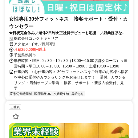
女性専用30分フィットネス 接客サポート・受付・カ
ウンセラー
★日祝完全休み／週休2日制★正社員デビューも応援！／残業ほぼなし
／女性の健康を支える受付・接客サポート！
株式会社コレクトキャリア
アクセス: イオン鴨川3階
月給250,000円以上
千葉県鴨川市
勤務時間・曜日: 9：30～19：30（13:00〜15:00店舗クローズ）＜運
営時間＞平日10:00～13:00、15:00～19:00、土曜10:00～13:00
仕事内容: ＜お仕事内容＞ 30分フィットネスをご利用のお客様へ接客
を中心に受付やカウンセリングをお任せします！ ・受付、カウンセ
リング ・店舗オープン準備 ・接客、サポート ・新規入会受付、見
学...
変形労働時間制
即日勤務OK
交通費支給
昇給あり
正社員