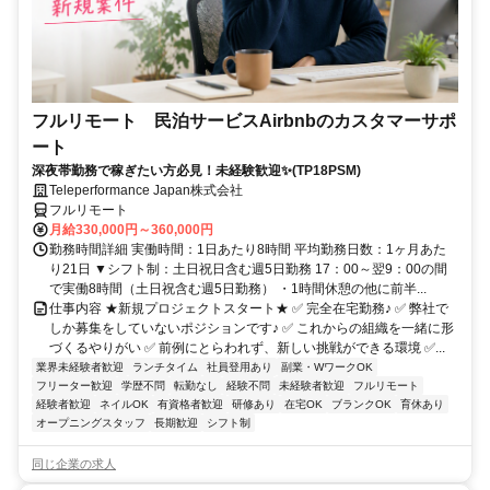
フルリモート 民泊サービスAirbnbのカスタマーサポ
ート
深夜帯勤務で稼ぎたい方必見！未経験歓迎✨(TP18PSM)
Teleperformance Japan株式会社
フルリモート
月給330,000円～360,000円
勤務時間詳細 実働時間：1日あたり8時間 平均勤務日数：1ヶ月あた
り21日 ▼シフト制：土日祝日含む週5日勤務 17：00～翌9：00の間
で実働8時間（土日祝含む週5日勤務） ・1時間休憩の他に前半...
仕事内容 ★新規プロジェクトスタート★ ✅ 完全在宅勤務♪ ✅ 弊社で
しか募集をしていないポジションです♪ ✅ これからの組織を一緒に形
づくるやりがい ✅ 前例にとらわれず、新しい挑戦ができる環境 ✅...
業界未経験者歓迎
ランチタイム
社員登用あり
副業・WワークOK
フリーター歓迎
学歴不問
転勤なし
経験不問
未経験者歓迎
フルリモート
経験者歓迎
ネイルOK
有資格者歓迎
研修あり
在宅OK
ブランクOK
育休あり
オープニングスタッフ
長期歓迎
シフト制
同じ企業の求人