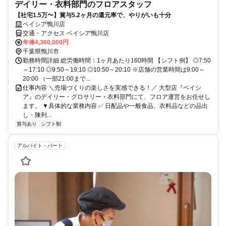
デイリー・衣料部門のフロアスタッフ
【社宅1.5万〜】賞与5.2ヶ月の還元率で、やりがいも十分
ベイシア鴨川店
交通・アクセス ベイシア鴨川店
年俸4,360,000円
千葉県鴨川市
勤務時間詳細 総労働時間：1ヶ月あたり160時間 【シフト例】 ◎7:50
～17:10 ◎9:50～19:10 ◎10:50～20:10 ※店舗の営業時間は9:00～
20:00 （一部21:00まで...
仕事内容 ＼売場づくりの楽しさを実感できる！／ 大型店『ベイシ
ア』のデイリー・グロサリー・衣料部門にて、フロア運営をお任せし
ます。 ▼具体的な業務内容 ✅ 日配品や一般食品、衣料品などの品出
し・陳列...
賞与あり
シフト制
アルバイト・パート