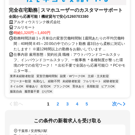
完全在宅勤務│スマホユーザーのカスタマーサポート
全国から応募可能！機材貸与で安心/1260703380
アルティウスリンク株式会社
フルリモート
時給1,320円～1,400円
勤務時間詳細 1ヶ月単位の変形労働時間制 1週間あたりの平均労働時
間：40時間 8:45～20:00の中でのシフト勤務 週3日から柔軟に対応い
たします！ ※週12時間以上の勤務をお願いしています ...
仕事内容 雇用形態：契約社員 職種：アウトバウンドコールスタッ
フ、インバウンドコールスタッフ、一般事務 ＊各種制度が整った環
境の中での在宅ワーク！ ＊出社不要で全国から応募可能◎ ＊PCやモ
ニター等...
業界未経験者歓迎
変形労働時間制
副業・WワークOK
主婦・主夫歓迎
フリーター歓迎
転勤なし
経験不問
未経験者歓迎
フルリモート
経験者歓迎
ネイルOK
研修あり
在宅OK
ブランクOK
育休あり
長期歓迎
ピアスOK
服装自由
履歴書不要
ひげOK
前へ
次へ
1
2
3
4
5
この条件の新着求人を受け取る
千葉県 / 安房鴨川駅