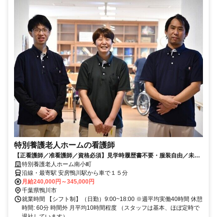
特別養護老人ホームの看護師
【正看護師／准看護師／資格必須】見学時履歴書不要・服装自由／未経
験者歓迎／経験者歓迎／教育体制充実／賞与昇給あり
特別養護老人ホーム南小町
沿線・最寄駅 安房鴨川駅から車で１５分
月給240,000円～345,000円
千葉県鴨川市
就業時間 【シフト制】（日勤）9:00~18:00 ※週平均実働40時間 休憩
時間: 60分 時間外 月平均10時間程度 （スタッフは基本、ほぼ定時で
退社しています）