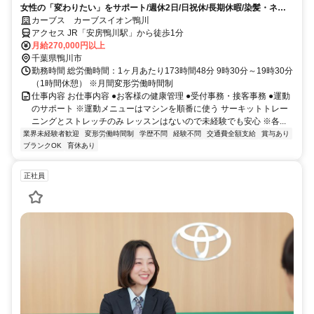
女性の「変わりたい」をサポート/週休2日/日祝休/長期休暇/染髪・ネイ
ルOK※規定内
カーブス カーブスイオン鴨川
アクセス JR「安房鴨川駅」から徒歩1分
月給270,000円以上
千葉県鴨川市
勤務時間 総労働時間：1ヶ月あたり173時間48分 9時30分～19時30分
（1時間休憩） ※月間変形労働時間制
仕事内容 お仕事内容 ●お客様の健康管理 ●受付事務・接客事務 ●運動
のサポート ※運動メニューはマシンを順番に使う サーキットトレー
ニングとストレッチのみ レッスンはないので未経験でも安心 ※各...
業界未経験者歓迎
変形労働時間制
学歴不問
経験不問
交通費全額支給
賞与あり
ブランクOK
育休あり
正社員