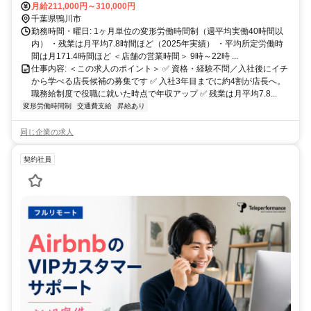
駅（車3分）、亀田総合病院（車5分） 【近隣学校情報】 亀田医療大
月給211,000円～310,000円
学（車5分）
千葉県鴨川市
勤務時間・曜日: 1ヶ月単位の変形労働時間制（週平均実働40時間以
内） ・残業は月平均7.8時間ほど（2025年実績） ・平均所定労働時
間は月171.4時間ほど ＜店舗の営業時間＞ 9時～22時 ...
仕事内容: ＜この求人のポイント＞ ✅ 資格・経験不問／入社後にイチ
から学べる店長候補の募集です ✅ 入社3年目までに約4割が店長へ。
職務給制度で役職に就いた時点で年収アップ ✅ 残業は月平均7.8...
変形労働時間制
交通費支給
昇給あり
同じ企業の求人
契約社員