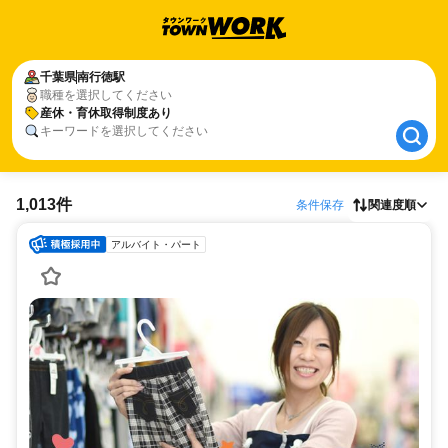
千葉県
千葉県
南行徳駅
南行徳駅
職種を選択してください
産休・育休取得制度あり
産休・育休取得制度あり
キーワードを選択してください
1,013件
条件保存
関連度順
アルバイト・パート