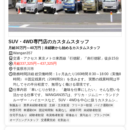
SUV・4WD専門店のカスタムスタッフ
月給30万円～40万円｜未経験から始めるカスタムスタッフ
Wangan357
交通・アクセス 東京メトロ東西線「行徳駅」「南行徳駅」徒歩15分
月給337,325円～437,325円
千葉県市川市
勤務時間詳細 総労働時間：1ヶ月あたり160時間 8:30～18:00（実働8
時間） ※固定残業代（20時間分）を含みます。 実際の残業時間は平
均してその半分程度で、無理なく働ける環境です。
仕事内容 「車いじりが好き」 「趣味を仕事にしたい」 そんな想いを
活かせる仕事です。 WANGAN357は、デリカ・ジムニー・ランドク
ルーザー・ハイエースなど、SUV・4WDを中心に扱うカスタムシ...
制服あり
業界未経験者歓迎
主婦・主夫歓迎
フリーター歓迎
バイク通勤OK
学歴不問
車通勤OK
固定時間制
転勤なし
経験不問
未経験者歓迎
住宅手当あり
経験者歓迎
有資格者歓迎
研修あり
賞与あり
ブランクOK
オープニングスタッフ
交通費支給
社割あり