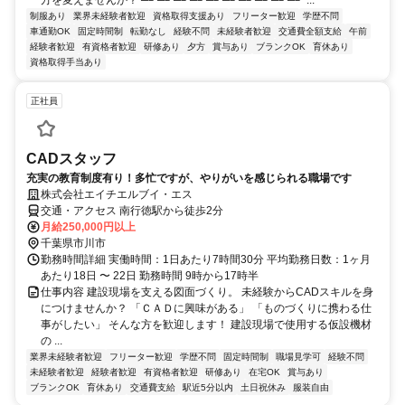
方を変えませんか？ ─┘─┘─┘─┘─┘─┘─┘─┘─┘─┘ ...
制服あり
業界未経験者歓迎
資格取得支援あり
フリーター歓迎
学歴不問
車通勤OK
固定時間制
転勤なし
経験不問
未経験者歓迎
交通費全額支給
午前
経験者歓迎
有資格者歓迎
研修あり
夕方
賞与あり
ブランクOK
育休あり
資格取得手当あり
正社員
CADスタッフ
充実の教育制度有り！多忙ですが、やりがいを感じられる職場です
株式会社エイチエルブイ・エス
交通・アクセス 南行徳駅から徒歩2分
月給250,000円以上
千葉県市川市
勤務時間詳細 実働時間：1日あたり7時間30分 平均勤務日数：1ヶ月
あたり18日 〜 22日 勤務時間 9時から17時半
仕事内容 建設現場を支える図面づくり。 未経験からCADスキルを身
につけませんか？ 「ＣＡＤに興味がある」 「ものづくりに携わる仕
事がしたい」 そんな方を歓迎します！ 建設現場で使用する仮設機材
の ...
業界未経験者歓迎
フリーター歓迎
学歴不問
固定時間制
職場見学可
経験不問
未経験者歓迎
経験者歓迎
有資格者歓迎
研修あり
在宅OK
賞与あり
ブランクOK
育休あり
交通費支給
駅近5分以内
土日祝休み
服装自由