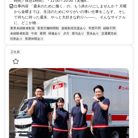
時間／休憩1時間） ・11:00～20:00（実働8...
仕事内容 「週末のために働く」の、もう終わりにしませんか？ 月曜
から金曜までは、生活のためにやりがいの薄い仕事をこなす。 そし
て待ちに待った週末、やっと大好きな釣りへ——。 そんなサイクル
に、どこか物...
業界未経験者歓迎
変形労働時間制
資格取得支援あり
学歴不問
経験不問
未経験者歓迎
午前
夜間
研修あり
夕方
賞与あり
育休あり
交通費支給
社割あり
長期休暇あり
正社員