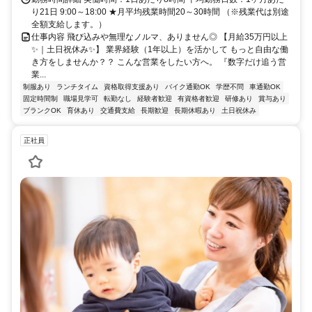
り21日 9:00～18:00 ★月平均残業時間20～30時間 （※残業代は別途
全額支給します。）
仕事内容 飛び込みや無理なノルマ、ありません◎ 【月給35万円以上
✨｜土日祝休み✨】 業界経験（1年以上）を活かして もっと自由な働
き方をしませんか？？ こんな営業をしたい方へ。 『数字だけ追う営
業...
制服あり
ランチタイム
資格取得支援あり
バイク通勤OK
学歴不問
車通勤OK
固定時間制
職場見学可
転勤なし
経験者歓迎
有資格者歓迎
研修あり
賞与あり
ブランクOK
育休あり
交通費支給
長期歓迎
長期休暇あり
土日祝休み
正社員