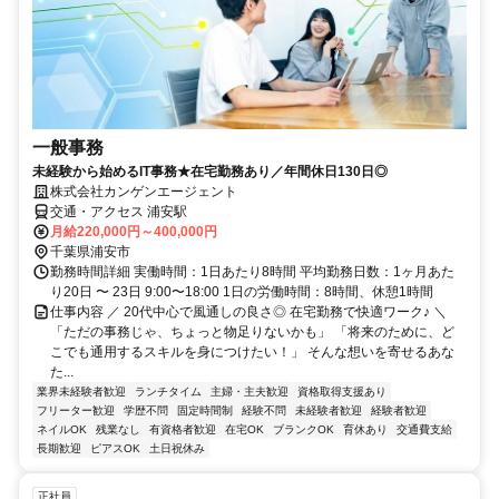
一般事務
未経験から始めるIT事務★在宅勤務あり／年間休日130日◎
株式会社カンゲンエージェント
交通・アクセス 浦安駅
月給220,000円～400,000円
千葉県浦安市
勤務時間詳細 実働時間：1日あたり8時間 平均勤務日数：1ヶ月あた
り20日 〜 23日 9:00〜18:00 1日の労働時間：8時間、休憩1時間
仕事内容 ／ 20代中心で風通しの良さ◎ 在宅勤務で快適ワーク♪ ＼
「ただの事務じゃ、ちょっと物足りないかも」 「将来のために、ど
こでも通用するスキルを身につけたい！」 そんな想いを寄せるあな
た...
業界未経験者歓迎
ランチタイム
主婦・主夫歓迎
資格取得支援あり
フリーター歓迎
学歴不問
固定時間制
経験不問
未経験者歓迎
経験者歓迎
ネイルOK
残業なし
有資格者歓迎
在宅OK
ブランクOK
育休あり
交通費支給
長期歓迎
ピアスOK
土日祝休み
正社員