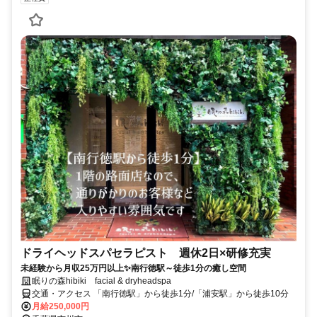
ドライヘッドスパセラピスト 週休2日×研修充実
未経験から月収25万円以上✨南行徳駅～徒歩1分の癒し空間
眠りの森hibiki facial & dryheadspa
交通・アクセス 「南行徳駅」から徒歩1分/「浦安駅」から徒歩10分
月給250,000円