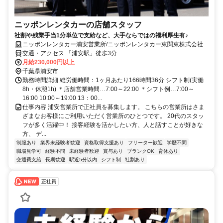
ニッポンレンタカーの店舗スタッフ
社割や残業手当1分単位で支給など、大手ならではの福利厚生有♪
ニッポンレンタカー浦安営業所/ニッポンレンタカー東関東株式会社
交通・アクセス 「浦安駅」徒歩3分
月給230,000円以上
千葉県浦安市
勤務時間詳細 総労働時間：1ヶ月あたり166時間36分 シフト制(実働
8h・休憩1h) ＊店舗営業時間…7:00～22:00 ＊シフト例…7:00～
16:00 10:00～19:00 13：00...
仕事内容 浦安営業所で正社員を募集します。 こちらの営業所はさま
ざまなお客様にご利用いただく営業所のひとつです。 20代のスタッ
フが多く活躍中！ 接客経験を活かしたい方、人と話すことが好きな
方、 デ...
制服あり
業界未経験者歓迎
資格取得支援あり
フリーター歓迎
学歴不問
職場見学可
経験不問
未経験者歓迎
賞与あり
ブランクOK
育休あり
交通費支給
長期歓迎
駅近5分以内
シフト制
社割あり
正社員