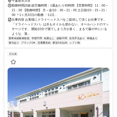
千葉県市川市
勤務時間詳細 総労働時間：1週あたり40時間 【営業時間】 11：00～
21：00 【勤務時間】 月～金/10：30～21：00 土日祝/10：15～21：
00 ＊1ヶ月22日の勤務 ・11日...
仕事内容 お客様にドライヘッドスパをご提供して頂くお仕事です。
『ドライヘッドスパ』は水もオイルも使わない、オールハンドのマッ
サージです。 開始10分で寝てしまう方が多く、まるで森の中にいる
ような、落...
業界未経験者歓迎
学歴不問
転勤なし
経験不問
住宅手当あり
研修あり
賞与あり
ブランクOK
交通費支給
駅近5分以内
シフト制
正社員