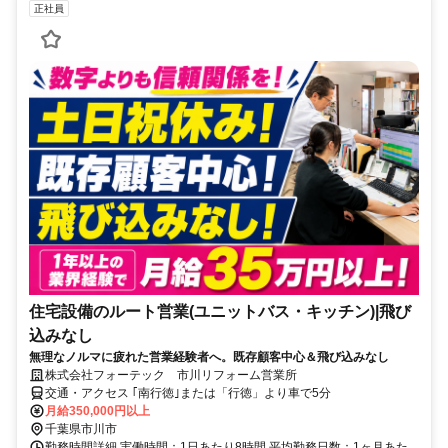
正社員
住宅設備のルート営業(ユニットバス・キッチン)|飛び
込みなし
無理なノルマに疲れた営業経験者へ。既存顧客中心＆飛び込みなし
株式会社フォーテック 市川リフォーム営業所
交通・アクセス ｢南行徳｣または「行徳」より車で5分
月給350,000円以上
千葉県市川市
勤務時間詳細 実働時間：1日あたり8時間 平均勤務日数：1ヶ月あた