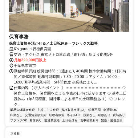
保育事務
保育士資格を活かせる／土日祝休み・フレックス勤務
K's garden 行徳保育園
交通・アクセス 東京メトロ東西線「南行徳」駅より徒歩5分
月給220,000円以上
千葉県市川市
勤務時間詳細 総労働時間：1週あたり40時間 標準労働時間：1日8時
間／週40時間 勤務可能時間：7:30～20:00 コアタイム：10:00～
16:00 月平均残業時間：5時間程度 ※業務により...
仕事内容 【 求人のポイント 】 ＝＝＝＝＝＝＝＝＝＝＝＝＝＝＝ ◇
保育士資格を、保育園を支える事務の仕事に活かせます ◇ 基本土日
祝休み（年3回程度、園行事による半日の土曜勤務あり） ◇ フレッ
ク...
業界未経験者歓迎
主婦・主夫歓迎
資格取得支援あり
学歴不問
車通勤OK
転勤なし
交通費全額支給
経験者歓迎
ネイルOK
残業なし
研修あり
賞与あり
ブランクOK
育休あり
交通費支給
土日祝休み
食事補助あり
髪型・髪色自由
正社員