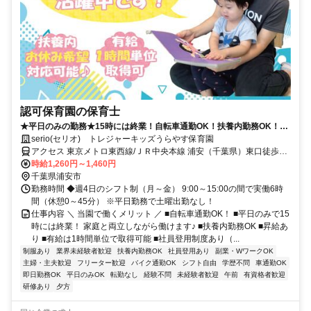
認可保育園の保育士
★平日のみの勤務★15時には終業！自転車通勤OK！扶養内勤務OK！園
見学実施中♪
serio(セリオ) トレジャーキッズうらやす保育園
アクセス 東京メトロ東西線/ＪＲ中央本線 浦安（千葉県）東口徒歩約
10分、都営新宿線 一之江A3b口徒歩約30分 車通勤可（駐車場代自己
時給1,260円～1,460円
負担）※規定あり 自転車通勤OK（駐輪場あり）
千葉県浦安市
勤務時間 ◆週4日のシフト制（月～金） 9:00～15:00の間で実働6時
間（休憩0～45分） ※平日勤務で土曜出勤なし！
仕事内容 ＼ 当園で働くメリット ／ ■自転車通勤OK！ ■平日のみで15
時には終業！ 家庭と両立しながら働けます♪ ■扶養内勤務OK ■昇給あ
り ■有給は1時間単位で取得可能 ■社員登用制度あり（...
制服あり
業界未経験者歓迎
扶養内勤務OK
社員登用あり
副業・WワークOK
主婦・主夫歓迎
フリーター歓迎
バイク通勤OK
シフト自由
学歴不問
車通勤OK
即日勤務OK
平日のみOK
転勤なし
経験不問
未経験者歓迎
午前
有資格者歓迎
研修あり
夕方