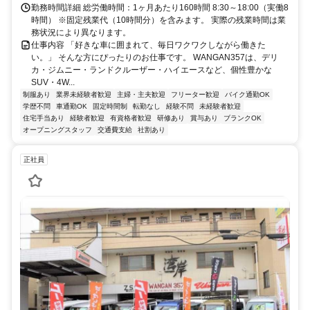
勤務時間詳細 総労働時間：1ヶ月あたり160時間 8:30～18:00（実働8
時間） ※固定残業代（10時間分）を含みます。 実際の残業時間は業
務状況により異なります。
仕事内容 「好きな車に囲まれて、毎日ワクワクしながら働きた
い。」 そんな方にぴったりのお仕事です。 WANGAN357は、デリ
カ・ジムニー・ランドクルーザー・ハイエースなど、個性豊かな
SUV・4W...
制服あり
業界未経験者歓迎
主婦・主夫歓迎
フリーター歓迎
バイク通勤OK
学歴不問
車通勤OK
固定時間制
転勤なし
経験不問
未経験者歓迎
住宅手当あり
経験者歓迎
有資格者歓迎
研修あり
賞与あり
ブランクOK
オープニングスタッフ
交通費支給
社割あり
正社員