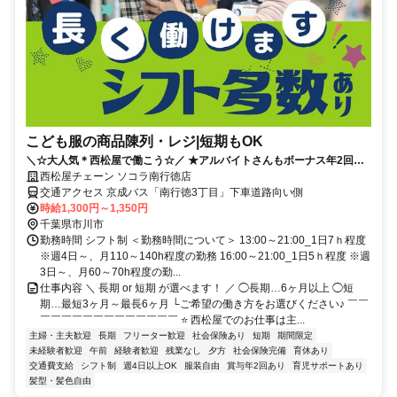
こども服の商品陳列・レジ|短期もOK
＼☆大人気＊西松屋で働こう☆／ ★アルバイトさんもボーナス年2回！
★時間固定だから私生活と両立OK
西松屋チェーン ソコラ南行徳店
交通アクセス 京成バス「南行徳3丁目」下車道路向い側
時給1,300円～1,350円
千葉県市川市
勤務時間 シフト制 ＜勤務時間について＞ 13:00～21:00_1日7ｈ程度
※週4日～、月110～140h程度の勤務 16:00～21:00_1日5ｈ程度 ※週
3日～、月60～70h程度の勤...
仕事内容 ＼ 長期 or 短期 が選べます！ ／ ◯長期…6ヶ月以上 ◯短
期…最短3ヶ月～最長6ヶ月 └ご希望の働き方をお選びください♪ ￣￣
￣￣￣￣￣￣￣￣￣￣￣￣￣ ⭐️ 西松屋でのお仕事は主...
主婦・主夫歓迎
長期
フリーター歓迎
社会保険あり
短期
期間限定
未経験者歓迎
午前
経験者歓迎
残業なし
夕方
社会保険完備
育休あり
交通費支給
シフト制
週4日以上OK
服装自由
賞与年2回あり
育児サポートあり
髪型・髪色自由