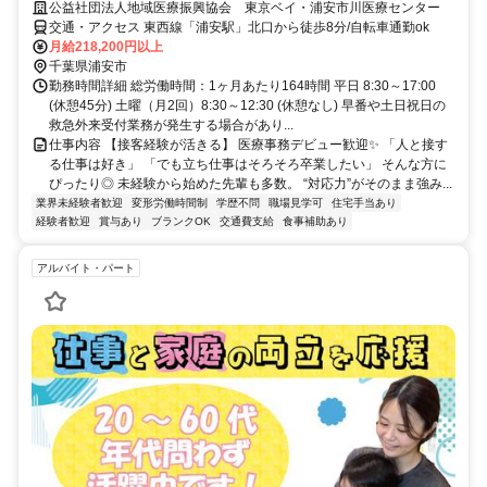
公益社団法人地域医療振興協会 東京ベイ・浦安市川医療センター
交通・アクセス 東西線「浦安駅」北口から徒歩8分/自転車通勤ok
月給218,200円以上
千葉県浦安市
勤務時間詳細 総労働時間：1ヶ月あたり164時間 平日 8:30～17:00
(休憩45分) 土曜（月2回）8:30～12:30 (休憩なし) 早番や土日祝日の
救急外来受付業務が発生する場合があり...
仕事内容 【接客経験が活きる】 医療事務デビュー歓迎✨ 「人と接す
る仕事は好き」 「でも立ち仕事はそろそろ卒業したい」 そんな方に
ぴったり◎ 未経験から始めた先輩も多数。 “対応力”がそのまま強み...
業界未経験者歓迎
変形労働時間制
学歴不問
職場見学可
住宅手当あり
経験者歓迎
賞与あり
ブランクOK
交通費支給
食事補助あり
アルバイト・パート