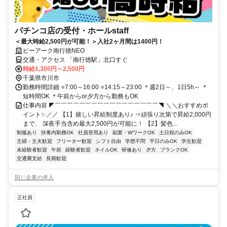
パチンコ店の受付・ホールstaff
＜最大時給2,500円が可能！＞入社2ヶ月間は1400円！
ピーアーク南行徳NEO
交通・アクセス 「南行徳駅」北口すぐ
時給1,300円～2,500円
千葉県市川市
勤務時間詳細 ⭐7:00～16:00 ⭐14:15～23:00 ＊週2日～、1日5h～ ＊
短時間OK ＊午前からor夕方から勤務もOK
仕事内容 ◤￣￣￣￣￣￣￣￣￣￣￣￣￣￣￣￣￣◥ ＼＼おすすめポ
イント✨／／ 【1】嬉しい昇給制度あり♪ ⇒頑張り次第で昇給2,000円
まで、 深夜手当含め最大2,500円が可能に！ 【2】髪色...
制服あり
扶養内勤務OK
社員登用あり
副業・WワークOK
土日祝のみOK
主婦・主夫歓迎
フリーター歓迎
シフト自由
学歴不問
平日のみOK
学生歓迎
未経験者歓迎
午前
経験者歓迎
ネイルOK
研修あり
夕方
ブランクOK
交通費支給
長期歓迎
同じ企業の求人
正社員