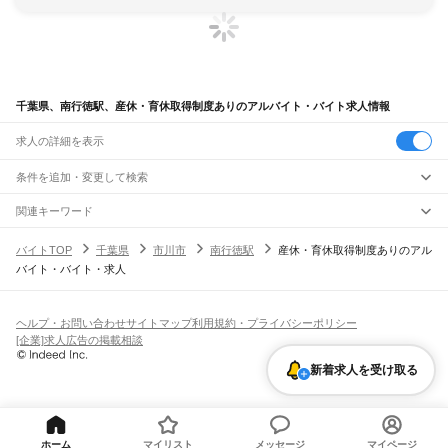
千葉県、南行徳駅、産休・育休取得制度ありのアルバイト・バイト求人情報
求人の詳細を表示
条件を追加・変更して検索
市区町村を追加・変更
関連キーワード
完全在宅ワーク 全国
シール貼り 在宅
現在地周辺
ガチャガチャ
犬カフェ
千葉県
駅を追加・変更
バイトTOP
千葉県
市川市
南行徳駅
産休・育休取得制度ありのアル
千葉県
すべて
バイト・バイト・求人
千葉市
すべて
職種を追加・変更
JR武蔵野線
中央区
花見川区
稲毛区
若葉区
緑区
美浜区
南流山駅
新松戸駅
新八柱駅
東松戸駅
市川大野駅
船橋法典駅
西船橋駅
飲食・フードサービス
銚子市
市川市
船橋市
館山市
木更津市
松戸市
野田市
茂原市
成田市
佐倉市
東金市
特徴を追加・変更
飲食・フードサービス
すべて
ヘルプ・お問い合わせ
サイトマップ
利用規約・プライバシーポリシー
JR中央・総武線
旭市
習志野市
柏市
勝浦市
市原市
流山市
八千代市
我孫子市
鴨川市
鎌ケ谷市
ホールスタッフ
キッチンスタッフ
皿洗い・洗い場
精肉・鮮魚加工
給食調理
人気
[企業]求人広告の掲載相談
市川駅
本八幡駅
下総中山駅
西船橋駅
船橋駅
東船橋駅
津田沼駅
幕張本郷駅
幕張駅
君津市
富津市
浦安市
四街道市
袖ケ浦市
八街市
印西市
白井市
富里市
南房総市
雇用形態を追加・変更
パン屋（ベーカリー）
フードカウンター販売員
バー（BAR）・バーテンダー
日払いOK
高校生歓迎
学生歓迎
深夜の仕事
髪型・髪色自由
ひげOK
ネイルOK
新検見川駅
稲毛駅
西千葉駅
千葉駅
匝瑳市
香取市
山武市
いすみ市
大網白里市
印旛郡
香取郡
山武郡
長生郡
夷隅郡
新着求人を受け取る
飲食店補助（開店・閉店準備）
飲食店（店長・マネージャー）
ピアスOK
アルバイト・パート
履歴書不要
オープニングスタッフ
留学生・外国人活躍中
安房郡
都道府県を変更
営業・販売
JR総武本線
勤務期間
正社員
市川駅
船橋駅
津田沼駅
稲毛駅
千葉駅
東千葉駅
都賀駅
四街道駅
物井駅
佐倉駅
営業・販売
すべて
短期
契約社員
単発・1日OK
長期
期間限定（春夏冬休み等）
南酒々井駅
榎戸駅
八街駅
日向駅
成東駅
松尾駅
横芝駅
飯倉駅
八日市場駅
干潟駅
旭駅
営業
テレフォンアポインター（テレアポ）
ルートセールス
コンビニ
シフト
派遣社員
飯岡駅
倉橋駅
猿田駅
松岸駅
銚子駅
フードカウンター販売員
アパレル
家電量販店・携帯販売（携帯ショップ）
土日祝のみOK
業務委託
平日のみOK
週1日からOK
週2・3日からOK
週4日以上OK
ホーム
マイリスト
メッセージ
マイページ