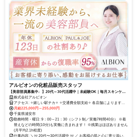
アルビオンの化粧品販売スタッフ
【美容部員募集中♩】20代～30代活躍中｜未経験OK｜毎月スキンケア
用品支給✦｜月10日以上休み｜月平均残業2.1h
株式会社アルビオン
アクセス: ✧嬉しい駅チカ✧ ✧交通費全額支給✧ 各店舗によります
が、 多くが駅ビル内や駅チカとなります。
月給225,000円～255,000円
千葉県浦安市
勤務時間・曜日: 9：00～21：30（シフト制／実働7時間40分） ※着
替えなどの時間(10分)も実働に含まれます！ ※残業はほぼありません
(月平均2.1h程度)
仕事内容: ＼୨୧ 20代〜30代活躍中 ୨୧ ／ お客様の肌と心に寄り添い、