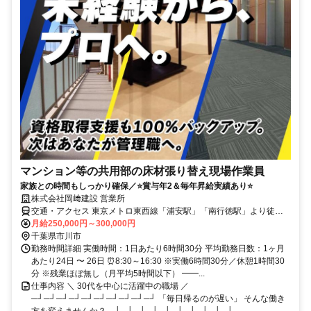
マンション等の共用部の床材張り替え現場作業員
家族との時間もしっかり確保／⭐賞与年2＆毎年昇給実績あり⭐
株式会社岡﨑建設 営業所
交通・アクセス 東京メトロ東西線「浦安駅」「南行徳駅」より徒歩
10分 車通勤もOk
月給250,000円～300,000円
千葉県市川市
勤務時間詳細 実働時間：1日あたり6時間30分 平均勤務日数：1ヶ月
あたり24日 〜 26日 ⏰8:30～16:30 ※実働6時間30分／休憩1時間30
分 ※残業ほぼ無し（月平均5時間以下） ━━...
仕事内容 ＼ 30代を中心に活躍中の職場 ／
─┘─┘─┘─┘─┘─┘─┘─┘─┘─┘ 「毎日帰るのが遅い」 そんな働き