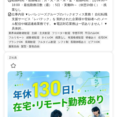
勤務時間 ・勤務曜日：月・火・水・木・金 ・勤務時間： [1] 09:00～
18:00 ・最低勤務日数（週）：5日 ・実働8h～（休憩1h除く） ・残
業なし
仕事内容 ▼レバレジーズグループのバックオフィス業務！ 自社転職
支援サービス「レバテック」を 契約された企業様や登録者への メー
ル配信や確認連絡業務です。 ★電話対応業務は一切ありません！ ▼
具体的...
業界未経験者歓迎
主婦・主夫歓迎
フリーター歓迎
学歴不問
平日のみOK
フルリモート
経験者歓迎
ネイルOK
残業なし
有資格者歓迎
研修あり
在宅OK
ブランクOK
長期歓迎
フルタイム歓迎
シフト制
長期休暇あり
ピアスOK
服装自由
髪型・髪色自由
正社員