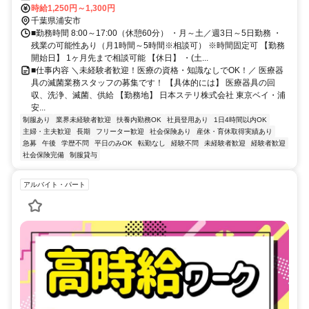
時給1,250円～1,300円
千葉県浦安市
■勤務時間 8:00～17:00（休憩60分） ・月～土／週3日～5日勤務 ・
残業の可能性あり（月1時間～5時間※相談可） ※時間固定可 【勤務
開始日】 1ヶ月先まで相談可能 【休日】 ・(土...
■仕事内容 ＼未経験者歓迎！医療の資格・知識なしでOK！／ 医療器
具の滅菌業務スタッフの募集です！ 【具体的には】 医療器具の回
収、洗浄、滅菌、供給 【勤務地】 日本ステリ株式会社 東京ベイ・浦
安...
制服あり
業界未経験者歓迎
扶養内勤務OK
社員登用あり
1日4時間以内OK
主婦・主夫歓迎
長期
フリーター歓迎
社会保険あり
産休・育休取得実績あり
急募
午後
学歴不問
平日のみOK
転勤なし
経験不問
未経験者歓迎
経験者歓迎
社会保険完備
制服貸与
アルバイト・パート