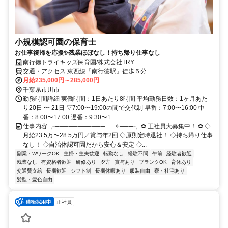
小規模認可園の保育士
お仕事復帰を応援✨残業ほぼなし！持ち帰り仕事なし
南行徳トライキッズ保育園/株式会社TRY
交通・アクセス 東西線『南行徳駅』徒歩５分
月給235,000円～285,000円
千葉県市川市
勤務時間詳細 実働時間：1日あたり8時間 平均勤務日数：1ヶ月あた
り20日 〜 21日 ▽7:00〜19:00の間で交代制 早番：7:00〜16:00 中
番：8:00〜17:00 遅番：9:30〜1...
仕事内容 ╭───────────･･･✧───╮ ✿ 正社員大募集中！ ✿ ◇
月給23.5万〜28.5万円／賞与年2回 ◇原則定時退社！ ◇持ち帰り仕事
なし！ ◇自治体認可園だから安心＆安定 ◇...
副業・WワークOK
主婦・主夫歓迎
転勤なし
経験不問
午前
経験者歓迎
残業なし
有資格者歓迎
研修あり
夕方
賞与あり
ブランクOK
育休あり
交通費支給
長期歓迎
シフト制
長期休暇あり
服装自由
寮・社宅あり
髪型・髪色自由
正社員