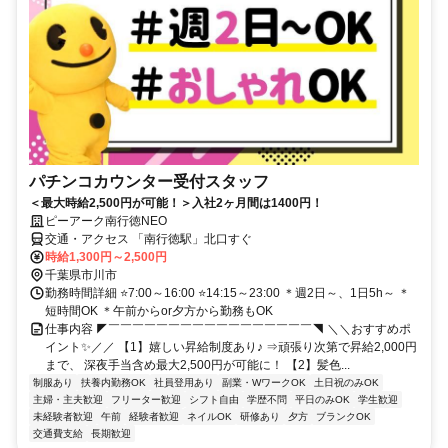
パチンコカウンター受付スタッフ
＜最大時給2,500円が可能！＞入社2ヶ月間は1400円！
ピーアーク南行徳NEO
交通・アクセス 「南行徳駅」北口すぐ
時給1,300円～2,500円
千葉県市川市
勤務時間詳細 ⭐7:00～16:00 ⭐14:15～23:00 ＊週2日～、1日5h～ ＊
短時間OK ＊午前からor夕方から勤務もOK
仕事内容 ◤￣￣￣￣￣￣￣￣￣￣￣￣￣￣￣￣￣◥ ＼＼おすすめポ
イント✨／／ 【1】嬉しい昇給制度あり♪ ⇒頑張り次第で昇給2,000円
まで、 深夜手当含め最大2,500円が可能に！ 【2】髪色...
制服あり
扶養内勤務OK
社員登用あり
副業・WワークOK
土日祝のみOK
主婦・主夫歓迎
フリーター歓迎
シフト自由
学歴不問
平日のみOK
学生歓迎
未経験者歓迎
午前
経験者歓迎
ネイルOK
研修あり
夕方
ブランクOK
交通費支給
長期歓迎