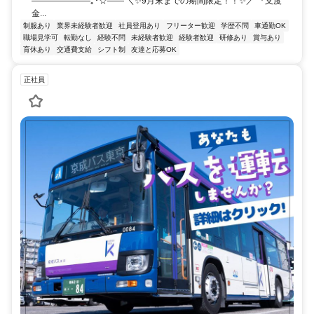
―――――――｡･☆―― ＼✨9月末までの期間限定！！✨／ 『支度
金...
制服あり
業界未経験者歓迎
社員登用あり
フリーター歓迎
学歴不問
車通勤OK
職場見学可
転勤なし
経験不問
未経験者歓迎
経験者歓迎
研修あり
賞与あり
育休あり
交通費支給
シフト制
友達と応募OK
正社員