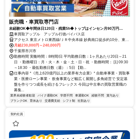
販売職・車買取専門店
未経験OK◆年間休日120日・残業5h◆トップはインセン月90万円
◆100%反響型◆飛込みテレアポノルマなし◆
車買取アップル アップル行徳バイパス店
アクセス 東京メトロ東西線/ＪＲ中央本線 妙典南口徒歩約10分、東京
メトロ東西線/ＪＲ中央本線 行徳徒歩約12分、東京メトロ東西線/ＪＲ
月給230,000円～240,000円
中央本線 南行徳南口徒歩約34分
千葉県市川市
勤務時間 実働時間：8時間/日 平均勤務日数：1ヶ月あたり20日～21
日 ・勤務曜日：月・火・木・金・土・日・祝 ・勤務時間： [1] 09:30
～18:30 ・最低勤務日数（週）：5日 【勤...
仕事内容 *《売上620億円以上の業界有力企業》* 自動車事業・買取事
業・医療ローン事業・ 飲食事業など幅広く展開し多角経営で 安定基
盤を作りつつ成長を続けるフレックス 今回は中古車の買取営業職の
募集...
業界未経験者歓迎
バイク通勤OK
学歴不問
車通勤OK
経験不問
賞与あり
ブランクOK
育休あり
交通費支給
シフト制
社割あり
契約社員