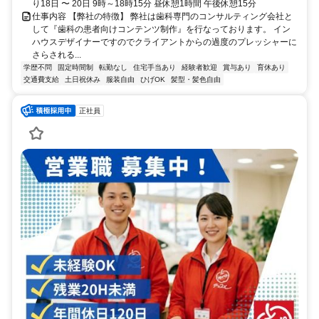
り18日 〜 20日 9時～18時15分 昼休憩1時間 午後休憩15分
仕事内容 【弊社の特徴】 弊社は歯科専門のコンサルティング会社と
して『歯科の患者向けコンテンツ制作』を行なっております。 イン
ハウスデザイナーですのでクライアントからの過度のプレッシャーに
さらされる...
学歴不問
固定時間制
転勤なし
住宅手当あり
経験者歓迎
賞与あり
育休あり
交通費支給
土日祝休み
服装自由
ひげOK
髪型・髪色自由
正社員