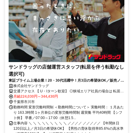
サンドラッグの店舗運営スタッフ(転居を伴う転勤なし
選択可)
東証プライム上場企業！20・30代活躍中！月3日の希望休OK／販売ノル
マなし／年収例32歳SV816万円／販促企画～商品管理など店舗運営がメ
株式会社サンドラッグ
インの仕事
交通アクセス 【 U・Iターン歓迎】 ◎狭域エリア社員の場合は 転居を
伴う転勤はありません。 ◎マイカー通勤OK
月給224,030円～344,430円
千葉県市川市
勤務時間 変形労働時間制 ＜勤務時間について＞ 実働時間： １月あた
り 163.3時間 1ヶ月単位の変形労働時間制 週実働 平均40時間 【シフ
ト例】 早番／07:00～17:00（休憩1.5...
仕事内容 ＼ ＼ ＼ ＼＼ ＼ ＼ ＼ ＼ ／／／／ ／／／／／ 【年間休日
120日以上／月3日の希望休OK】 【男性の育休取得率85.6%の高水準