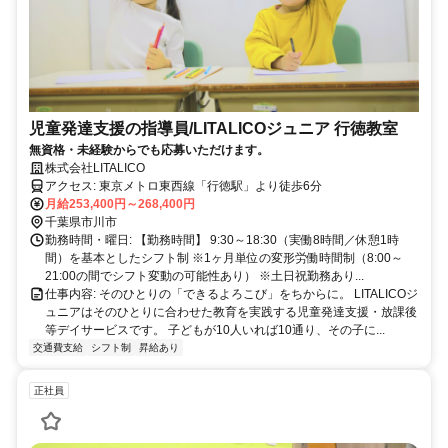
児童発達支援の指導員/LITALICOジュニア 行徳教室
無資格・未経験からでも応募いただけます。
株式会社LITALICO
アクセス: 東京メトロ東西線「行徳駅」より徒歩6分
月給253,400円～268,400円
千葉県市川市
勤務時間・曜日: 【勤務時間】 9:30～18:30（実働8時間／休憩1時
間）を基本としたシフト制 ※1ヶ月単位の変形労働時間制（8:00～
21:00の間でシフト変動の可能性あり） ※土日祝勤務あり...
仕事内容: そのひとりの「できるよろこび」をちからに。 LITALICOジ
ュニアはそのひとりに合わせた教育を実践する児童発達支援・放課後
等デイサービスです。 子どもが10人いれば10通り、その子に...
交通費支給
シフト制
昇給あり
正社員