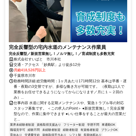
完全反響型の宅内水道のメンテナンス作業員
完全反響型／新規営業無し！ノルマ無し！／育成制度も多数充実
株式会社すいぱと 市川本社
交通・アクセス 「妙典駅」より徒歩12分
月給418,526円以上
千葉県市川市
勤務時間詳細 総労働時間：1ヶ月あたり171時間12分 基本は早番・遅
番・夜勤の3交替ですが、多様な働き方が可能です。 （夜勤は1人で
業務をお任せできるようになってからになります／月に１～２回の
み）...
仕事内容 水道に関する定期メンテナンスや、緊急トラブル等の対応
スタッフ募集です。 ＜この求人のPoint＞ ●新規営業無し！完全反響
型なので、作業に集中できます ●いい仕事をすることが最大の営業だ
と...
業界未経験者歓迎
資格取得支援あり
フリーター歓迎
学歴不問
車通勤OK
職場見学可
経験不問
未経験者歓迎
経験者歓迎
有資格者歓迎
ブランクOK
育休あり
交通費支給
資格取得手当あり
シフト制
長期休暇あり