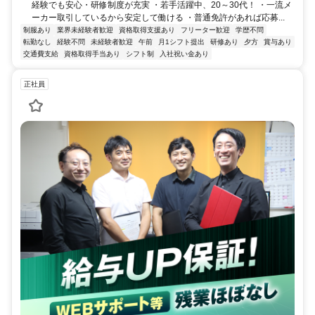
経験でも安心・研修制度が充実 ・若手活躍中、20～30代！ ・一流メ
ーカー取引しているから安定して働ける ・普通免許があれば応募...
制服あり
業界未経験者歓迎
資格取得支援あり
フリーター歓迎
学歴不問
転勤なし
経験不問
未経験者歓迎
午前
月1シフト提出
研修あり
夕方
賞与あり
交通費支給
資格取得手当あり
シフト制
入社祝い金あり
正社員