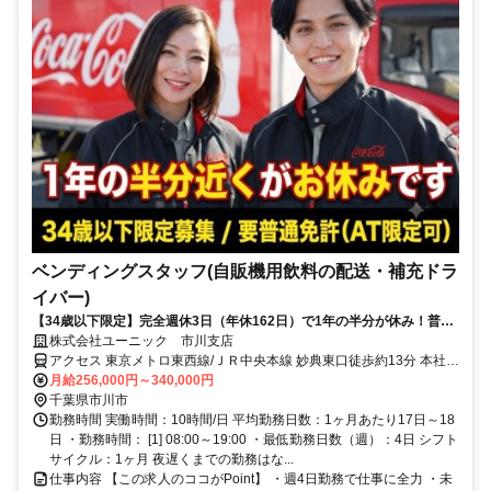
ベンディングスタッフ(自販機用飲料の配送・補充ドラ
イバー)
【34歳以下限定】完全週休3日（年休162日）で1年の半分が休み！普通
免許があれば9割が未経験スタート。夜勤なしのルート配送です！
株式会社ユーニック 市川支店
アクセス 東京メトロ東西線/ＪＲ中央本線 妙典東口徒歩約13分 本社所
在地：東京都江東区亀戸2-22-17 日本生命亀戸ビル3F
月給256,000円～340,000円
千葉県市川市
勤務時間 実働時間：10時間/日 平均勤務日数：1ヶ月あたり17日～18
日 ・勤務時間： [1] 08:00～19:00 ・最低勤務日数（週）：4日 シフト
サイクル：1ヶ月 夜遅くまでの勤務はな...
仕事内容 【この求人のココがPoint】 ・週4日勤務で仕事に全力 ・未