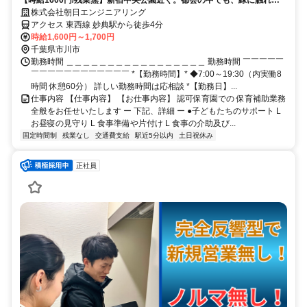
える保育。
株式会社朝日エンジニアリング
アクセス 東西線 妙典駅から徒歩4分
時給1,600円～1,700円
千葉県市川市
勤務時間 ＿＿＿＿＿＿＿＿＿＿＿＿＿＿＿＿＿ 勤務時間 ￣￣￣￣￣
￣￣￣￣￣￣￣￣￣￣￣￣ *【勤務時間】* ◆7:00～19:30（内実働8
時間 休憩60分） 詳しい勤務時間は応相談 *【勤務日】...
仕事内容 【仕事内容】 【お仕事内容】 認可保育園での 保育補助業務
全般をお任せいたします ー 下記、詳細 ー ●子どもたちのサポート L
お昼寝の見守り L 食事準備や片付け L 食事の介助及び...
固定時間制
残業なし
交通費支給
駅近5分以内
土日祝休み
正社員