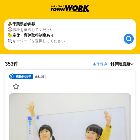
千葉県
妙典駅
職種を選択してください
産休・育休取得制度あり
キーワードを選択してください
353件
条件保存
関連度順
正社員