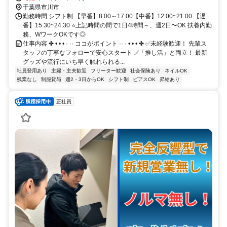
千葉県市川市
勤務時間 シフト制 【早番】8:00～17:00【中番】12:00~21:00 【遅
番】15:30~24:30 ⭐上記時間の間で1日4時間～、週2日〜OK 扶養内勤
務、WワークOKです◎
仕事内容 ✤ • • • · ·· ココがポイント ·· · • • • ✤ ✅未経験歓迎！ 先輩ス
タッフの丁寧なフォローで安心スタート ✅「推し活」と両立！ 最新
グッズや流行にいち早く触れられる...
社員登用あり
主婦・主夫歓迎
フリーター歓迎
社会保険あり
ネイルOK
残業なし
制服貸与
週2・3日からOK
シフト制
ピアスOK
昇給あり
正社員