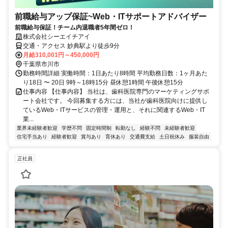
前職給与アップ保証~Web・ITサポートアドバイザー
前職給与保証！チーム内退職者5年間ゼロ！
株式会社シーエイチアイ
交通・アクセス 妙典駅より徒歩9分
月給310,001円～450,000円
千葉県市川市
勤務時間詳細 実働時間：1日あたり8時間 平均勤務日数：1ヶ月あた
り18日 〜 20日 9時～18時15分 昼休憩1時間 午後休憩15分
仕事内容 【仕事内容】 当社は、歯科医院専門のマーケティングサポ
ート会社です。 今回募集する方には、当社が歯科医院向けに提供し
ているWeb・ITサービスの管理・運用と、それに関連するWeb・IT
業...
業界未経験者歓迎
学歴不問
固定時間制
転勤なし
経験不問
未経験者歓迎
住宅手当あり
経験者歓迎
賞与あり
育休あり
交通費支給
土日祝休み
服装自由
正社員