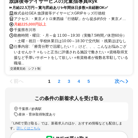
放課後等デイサービスの児童指導員/kyk
⏩️月給22.5万円～賞与昇給あり✨年間休日多数⭐未経験OK✅
株式会社GEA 放課後等デイサービスGRIPキッズ行徳校
アクセス: ・東京メトロ東西線「行徳駅」から徒歩約5分 ・東京メト
ロ東西線「妙典駅」から徒歩約14分
月給225,000円以上
千葉県市川市
勤務時間・曜日: ・月～金 11:00～19:30（実働7.5時間／休憩60分）
・土曜・祝日・学校休業日は10:00～18:30で交代制 ・残業ほぼなし
仕事内容: 「療育分野で活躍したい！」けど、、、こんなお悩みござ
いませんか？ ⭐もっと正当に評価される施設で働きたい ⭐資格取得支
援など手厚いサポートをして欲しい ⭐有資格者が複数名常駐している
職場...
交通費支給
シフト制
前へ
次へ
1
2
3
4
5
この条件の新着求人を受け取る
千葉県 / 妙典駅
産休・育休取得制度あり
「LINEで受け取る」では、新着求人のほか、おすすめ情報なども配信しま
す。
詳しくはこちら