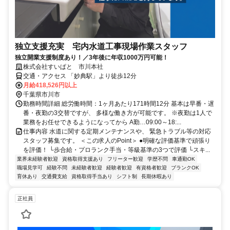
独立支援充実 宅内水道工事現場作業スタッフ
独立開業支援制度あり！／3年後に年収1000万円可能！
株式会社すいぱと 市川本社
交通・アクセス 「妙典駅」より徒歩12分
月給418,526円以上
千葉県市川市
勤務時間詳細 総労働時間：1ヶ月あたり171時間12分 基本は早番・遅
番・夜勤の3交替ですが、 多様な働き方が可能です。 ※夜勤は1人で
業務をお任せできるようになってから A勤…09:00～18:...
仕事内容 水道に関する定期メンテナンスや、 緊急トラブル等の対応
スタッフ募集です。 ＜この求人のPoint＞ ●明確な評価基準で頑張り
を評価！ └歩合給・プロランク手当・等級基準の3つで評価 └スキ...
業界未経験者歓迎
資格取得支援あり
フリーター歓迎
学歴不問
車通勤OK
職場見学可
経験不問
未経験者歓迎
経験者歓迎
有資格者歓迎
ブランクOK
育休あり
交通費支給
資格取得手当あり
シフト制
長期休暇あり
正社員