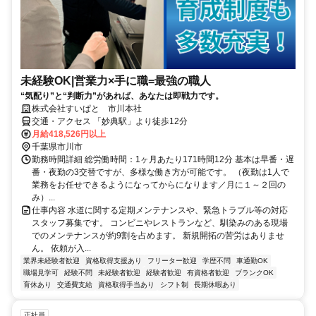
未経験OK|営業⼒×⼿に職=最強の職⼈
“気配り”と“判断力”があれば、あなたは即戦力です。
株式会社すいぱと 市川本社
交通・アクセス 「妙典駅」より徒歩12分
月給418,526円以上
千葉県市川市
勤務時間詳細 総労働時間：1ヶ月あたり171時間12分 基本は早番・遅
番・夜勤の3交替ですが、多様な働き方が可能です。 （夜勤は1人で
業務をお任せできるようになってからになります／月に１～２回の
み）...
仕事内容 水道に関する定期メンテナンスや、緊急トラブル等の対応
スタッフ募集です。 コンビニやレストランなど、馴染みのある現場
でのメンテナンスが約9割を占めます。 新規開拓の苦労はありませ
ん。 依頼が入...
業界未経験者歓迎
資格取得支援あり
フリーター歓迎
学歴不問
車通勤OK
職場見学可
経験不問
未経験者歓迎
経験者歓迎
有資格者歓迎
ブランクOK
育休あり
交通費支給
資格取得手当あり
シフト制
長期休暇あり
正社員