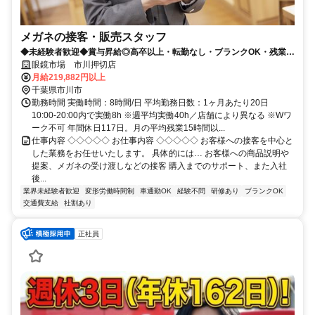
メガネの接客・販売スタッフ
◆未経験者歓迎◆賞与昇給◎高卒以上・転勤なし・ブランクOK・残業少
なめ・業界No1！
眼鏡市場 市川押切店
月給219,882円以上
千葉県市川市
勤務時間 実働時間：8時間/日 平均勤務日数：1ヶ月あたり20日
10:00-20:00内で実働8h ※週平均実働40h／店舗により異なる ※Wワ
ーク不可 年間休日117日。月の平均残業15時間以...
仕事内容 ◇◇◇◇◇ お仕事内容 ◇◇◇◇◇ お客様への接客を中心と
した業務をお任せいたします。 具体的には… お客様への商品説明や
提案、メガネの受け渡しなどの接客 購入までのサポート、また入社
後...
業界未経験者歓迎
変形労働時間制
車通勤OK
経験不問
研修あり
ブランクOK
交通費支給
社割あり
正社員