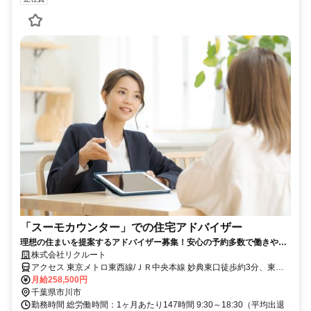
「スーモカウンター」での住宅アドバイザー
理想の住まいを提案するアドバイザー募集！安心の予約多数で働きやす
い環境。
株式会社リクルート
アクセス 東京メトロ東西線/ＪＲ中央本線 妙典東口徒歩約3分、東京
メトロ東西線/ＪＲ中央本線 行徳徒歩約22分、東京メトロ東西線/ＪＲ
月給258,500円
中央本線 原木中山西口徒歩約36分 「妙典駅」徒歩2分※千葉エリア
千葉県市川市
限定の募集です！ 遠方への転勤などは一切ありません！
勤務時間 総労働時間：1ヶ月あたり147時間 9:30～18:30（平均出退