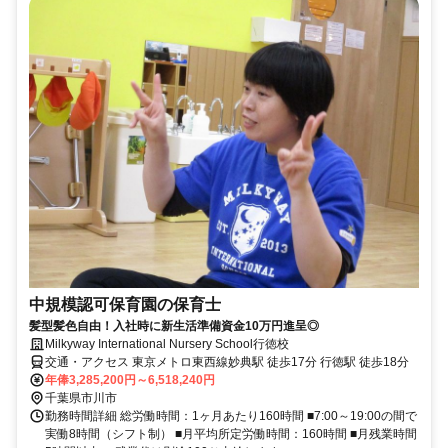
中規模認可保育園の保育士
髪型髪色自由！入社時に新生活準備資金10万円進呈◎
Milkyway International Nursery School行徳校
交通・アクセス 東京メトロ東西線妙典駅 徒歩17分 行徳駅 徒歩18分
年俸3,285,200円～6,518,240円
千葉県市川市
勤務時間詳細 総労働時間：1ヶ月あたり160時間 ■7:00～19:00の間で
実働8時間（シフト制） ■月平均所定労働時間：160時間 ■月残業時間