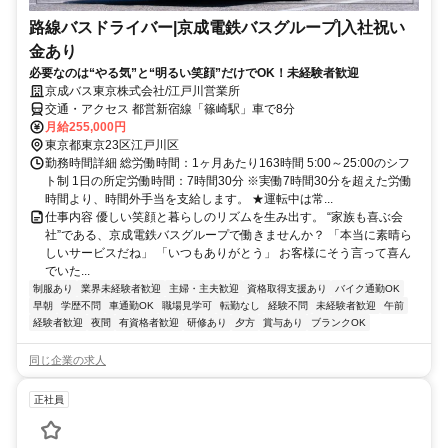
路線バスドライバー|京成電鉄バスグループ|入社祝い
金あり
必要なのは“やる気”と“明るい笑顔”だけでOK！未経験者歓迎
京成バス東京株式会社/江戸川営業所
交通・アクセス 都営新宿線「篠崎駅」車で8分
月給255,000円
東京都東京23区江戸川区
勤務時間詳細 総労働時間：1ヶ月あたり163時間 5:00～25:00のシフ
ト制 1日の所定労働時間：7時間30分 ※実働7時間30分を超えた労働
時間より、時間外手当を支給します。 ★運転中は常...
仕事内容 優しい笑顔と暮らしのリズムを生み出す。 “家族も喜ぶ会
社”である、京成電鉄バスグループで働きませんか？ 「本当に素晴ら
しいサービスだね」 「いつもありがとう」 お客様にそう言って喜ん
でいた...
制服あり
業界未経験者歓迎
主婦・主夫歓迎
資格取得支援あり
バイク通勤OK
早朝
学歴不問
車通勤OK
職場見学可
転勤なし
経験不問
未経験者歓迎
午前
経験者歓迎
夜間
有資格者歓迎
研修あり
夕方
賞与あり
ブランクOK
同じ企業の求人
正社員