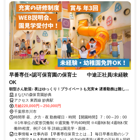
早番専任×認可保育園の保育士 中途正社員/未経験
OK
朝型さん歓迎♪ 夜はゆっくり！プライベートも充実★ 遅番勤務は難しい
けど正社員で働きたい方！
まなびの森保育園妙典
アクセス 東西線 妙典駅
月給220,000円～250,000円
千葉県市川市
時間帯 昼、夕方・夜 勤務曜日・時間 【開園時間】 7：00～20：00
※1年単位の変形労働制 ※週実働 平均40時間 ※4週8休制 4週8休/実
働8h程度、例)7-16 等 詳細は園見学・面接...
仕事情報 ● 仕事内容 【早番専任保育士とは…】 毎日早番出勤のシフ
トで固定される勤務形態になり、給与や待遇等は通常の正社員と同様