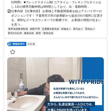
社時間） ■フレックスタイム制/ コアタイム・フレキシブルタイムな
し 1日の標準労働時間は8時間としており、出・退勤時間...
仕事内容 【仕事内容】 お客様と不動産関係者を結ぶアドバイザーの
ポジションです！ 千葉県市川市の妙典駅から徒歩2分の場所に位置す
る、便利なスーモカウンターでの勤務です。 お客様の理想の住まい
を見つ...
業界未経験者歓迎
経験不問
交通費全額支給
研修あり
賞与あり
育休あり
駅近5分以内
服装自由
髪型・髪色自由
正社員