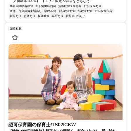
／復職率100%】 【エリア限定＆転居をともなう...
業界未経験者歓迎
変形労働時間制
資格取得支援あり
社会保険あり
産休・育休取得実績あり
学歴不問
未経験者歓迎
経験者歓迎
社会保険完備
賞与あり
育休あり
長期歓迎
昇給あり
賞与年2回あり
派遣社員
認可保育園の保育士/TS02ICKW
【時給1600円/残業無】新宿中央公園近く。都会の中でも、緑に触れ合