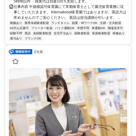
5時間以内 ・残業代は別途100％支給します。
仕事内容 中規模認可保育園にて常勤保育士として園児保育業務に従
事していただきます。 International保育園ではありますが、英語力は
求めませんのでご安心ください。 英語は担当講師が行います。 ...
制服あり
業界未経験者歓迎
ランチタイム
副業・WワークOK
主婦・主夫歓迎
60代も応募可
フリーター歓迎
バイク通勤OK
学歴不問
車通勤OK
職場見学可
経験不問
英語
未経験者歓迎
住宅手当あり
経験者歓迎
有資格者歓迎
研修あり
賞与あり
ブランクOK
正社員