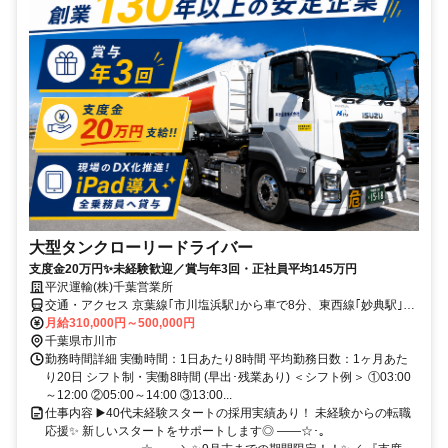
大型タンクローリードライバー
支度金20万円✨未経験歓迎／賞与年3回・正社員平均145万円
平沢運輸(株)千葉営業所
交通・アクセス 京葉線｢市川塩浜駅｣から車で8分、東西線｢妙典駅｣か
ら車で9分★車通勤OK
月給310,000円～500,000円
千葉県市川市
勤務時間詳細 実働時間：1日あたり8時間 平均勤務日数：1ヶ月あた
り20日 シフト制・実働8時間 (早出･残業あり) ＜シフト例＞ ①03:00
～12:00 ②05:00～14:00 ③13:00...
仕事内容 ▶️40代未経験スタートの採用実績あり！ 未経験からの転職
応援✨ 新しいスタートをサポートします◎ ――☆･｡