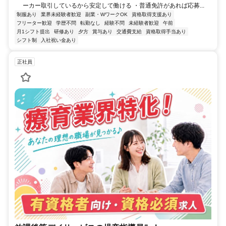
ーカー取引しているから安定して働ける ・普通免許があれば応募...
制服あり
業界未経験者歓迎
副業・WワークOK
資格取得支援あり
フリーター歓迎
学歴不問
転勤なし
経験不問
未経験者歓迎
午前
月1シフト提出
研修あり
夕方
賞与あり
交通費支給
資格取得手当あり
シフト制
入社祝い金あり
正社員