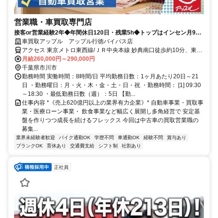
営業職・車買取専門店
接客or営業経験2年◆年間休日120日・残業5h◆トップはインセン月90
万円◆100%反響型◆飛込みテレアポノルマなし
車買取アップル アップル行徳バイパス店
アクセス 東京メトロ東西線/ＪＲ中央本線 妙典南口徒歩約10分、東京
メトロ東西線/ＪＲ中央本線 行徳徒歩約12分、東京メトロ東西線/ＪＲ
月給260,000円～290,000円
中央本線 南行徳南口徒歩約34分
千葉県市川市
勤務時間 実働時間：8時間/日 平均勤務日数：1ヶ月あたり20日～21
日 ・勤務曜日：月・火・木・金・土・日・祝 ・勤務時間： [1] 09:30
～18:30 ・最低勤務日数（週）：5日 【勤...
仕事内容 *《売上620億円以上の業界有力企業》* 自動車事業・買取事
業・医療ローン事業・ 飲食事業など幅広く展開し多角経営で 安定基
盤を作りつつ成長を続けるフレックス 今回は中古車の買取営業職の
募集...
業界未経験者歓迎
バイク通勤OK
学歴不問
車通勤OK
経験不問
賞与あり
ブランクOK
育休あり
交通費支給
シフト制
社割あり
正社員