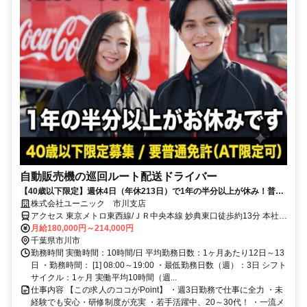
自動販売機の巡回ルート配送ドライバー
【40歳以下限定】週休4日（年休213日）で1年の半分以上が休み！普通
免許があれば9割が未経験スタート。夜勤なしのルート配送です！
株式会社ユーニック 市川支店
アクセス 東京メトロ東西線/ＪＲ中央本線 妙典東口徒歩約13分 本社所
在地：東京都江東区亀戸2-22-17 日本生命亀戸ビル3F
月給180,000円～214,000円
千葉県市川市
勤務時間 実働時間：10時間/日 平均勤務日数：1ヶ月あたり12日～13
日 ・勤務時間： [1] 08:00～19:00 ・最低勤務日数（週）：3日 シフト
サイクル：1ヶ月 実働平均10時間（週...
仕事内容 【この求人のココがPoint】 ・週3日勤務で仕事に全力 ・未
経験でも安心・研修制度が充実 ・若手活躍中、20～30代！ ・一流メ