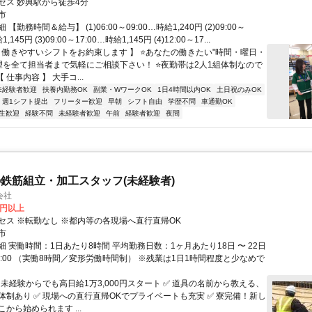
セス 妙典駅から徒歩4分
市
【勤務時間＆給与】 (1)06:00～09:00…時給1,240円 (2)09:00～
,145円 (3)09:00～17:00…時給1,145円 (4)12:00～17...
【 働きやすいシフトをお約束します 】 ⭐あなたの働きたい"時間・曜日・
希望を全て担当者まで気軽にご相談下さい！ ⭐夜勤帯は2人1組体制なので
 仕事内容 】 大手コ...
未経験者歓迎
扶養内勤務OK
副業・WワークOK
1日4時間以内OK
土日祝のみOK
週1シフト提出
フリーター歓迎
早朝
シフト自由
学歴不問
車通勤OK
生歓迎
経験不問
未経験者歓迎
午前
経験者歓迎
夜間
鉄筋組立・加工スタッフ(未経験者)
会社
0円以上
セス ※転勤なし ※都内等の各現場へ直行直帰OK
市
 実働時間：1日あたり8時間 平均勤務日数：1ヶ月あたり18日 〜 22日
〜 17:00 （実働8時間／変形労働時間制） ※残業は1日1時間程度と少なめで
 未経験からでも高日給1万3,000円スタート ✅ 道具の名前から教える、
体制あり ✅ 現場への直行直帰OKでプライベートも充実 ✅ 寮完備！新し
から始められます ...