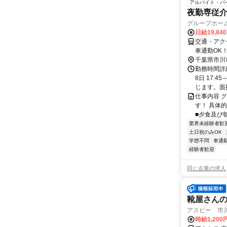
アルバイト・パ
夜勤専従介
グループホー
日給19,84
交通・アク
車通勤OK
千葉県市川
勤務時間詳
8日 17:
じます。面接
仕事内容 
す！ 具体
■夕食及び朝
業界未経験者歓
土日祝のみOK
学歴不問
車通勤
経験者歓迎
同じ企業の求人
靴屋さん
アスビー 市
時給1,200