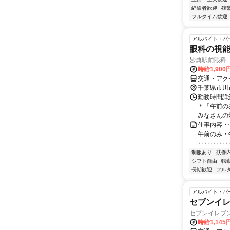
経験者歓迎
残
フルタイム歓迎
アルバイト・パ
眼科の視能
妙典駅前眼科
時給1,90
交通・アク
千葉県市川
勤務時間詳細
＊「午前の
みなさんの希
仕事内容 
午前のみ・
‥‥‥‥‥
制服あり
扶養
シフト自由
転
長期歓迎
フル
アルバイト・パ
セブンイ
セブンイレブ
時給1,145