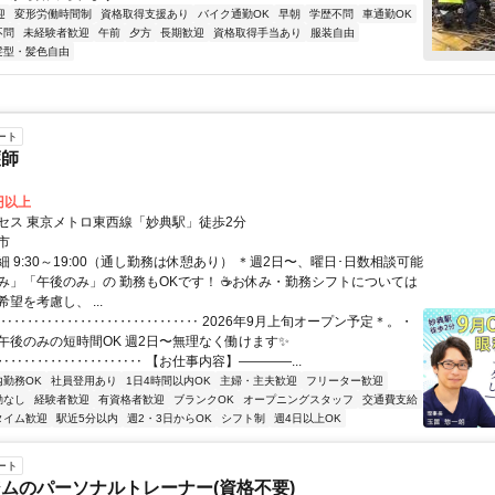
迎
変形労働時間制
資格取得支援あり
バイク通勤OK
早朝
学歴不問
車通勤OK
不問
未経験者歓迎
午前
夕方
長期歓迎
資格取得手当あり
服装自由
髪型・髪色自由
ート
護師
0円以上
セス 東京メトロ東西線「妙典駅」徒歩2分
市
 9:30～19:00（通し勤務は休憩あり） ＊週2日〜、曜日･日数相談可能
み」「午後のみ」の 勤務もOKです！ ☕お休み・勤務シフトについては
望を考慮し、 ...
‥‥‥‥‥‥‥‥‥‥‥‥‥‥‥‥ 2026年9月上旬オープン予定＊。・
午後のみの短時間OK 週2日〜無理なく働けます✨
‥‥‥‥‥‥‥‥‥‥‥ 【お仕事内容】――――...
内勤務OK
社員登用あり
1日4時間以内OK
主婦・主夫歓迎
フリーター歓迎
勤なし
経験者歓迎
有資格者歓迎
ブランクOK
オープニングスタッフ
交通費支給
タイム歓迎
駅近5分以内
週2・3日からOK
シフト制
週4日以上OK
ート
ムのパーソナルトレーナー(資格不要)