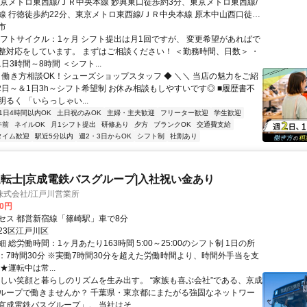
東京メトロ東西線/ＪＲ中央本線 妙典東口徒歩約3分、東京メトロ東西線/
線 行徳徒歩約22分、東京メトロ東西線/ＪＲ中央本線 原木中山西口徒歩
妙典」駅徒歩4分
市
シフトサイクル：1ヶ月 シフト提出は月1回ですが、 変更希望があればで
整対応をしています。 まずはご相談ください！ ＜勤務時間、日数＞ ・
1日3時間～8時間 ＜シフト...
◆ 働き方相談OK！シューズショップスタッフ ◆ ＼＼ 当店の魅力をご紹
週2日～＆1日3h～シフト希望制 お休み相談もしやすいです◎ ■履歴書不
るく 「いらっしゃい...
1日4時間以内OK
土日祝のみOK
主婦・主夫歓迎
フリーター歓迎
学生歓迎
午前
ネイルOK
月1シフト提出
研修あり
夕方
ブランクOK
交通費支給
タイム歓迎
駅近5分以内
週2・3日からOK
シフト制
社割あり
転士|京成電鉄バスグループ|入社祝い金あり
株式会社/江戸川営業所
00円
セス 都営新宿線「篠崎駅」車で8分
23区江戸川区
 総労働時間：1ヶ月あたり163時間 5:00～25:00のシフト制 1日の所
：7時間30分 ※実働7時間30分を超えた労働時間より、時間外手当を支
★運転中は常...
優しい笑顔と暮らしのリズムを生み出す。 “家族も喜ぶ会社”である、京成
ループで働きませんか？ 千葉県・東京都にまたがる強固なネットワー
京成電鉄バスグループ」。 当社はそ...