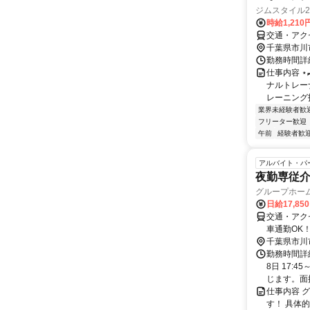
ジムスタイル2
時給1,21
交通・アク
千葉県市川
勤務時間詳細
仕事内容 ⋆
ナルトレーナ
レーニング指
業界未経験者歓
フリーター歓迎
午前
経験者歓
アルバイト・パ
夜勤専従介
グループホー
日給17,85
交通・アク
車通勤OK
千葉県市川
勤務時間詳
8日 17:
じます。面接
仕事内容 
す！ 具体