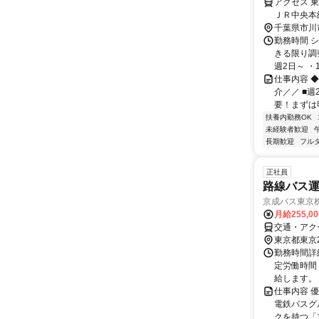
アクセス 
ＪＲ中央本
約34分 「
千葉県市川
勤務時間 
きる限り調
週2日～ ・
仕事内容 
介／／ ■
要！まずは明
扶養内勤務OK
未経験者歓迎
長期歓迎
フル
正社員
路線バス運
京成バス東京
月給255,0
交通・アク
東京都東京
勤務時間詳細
定労働時間
給します。 
仕事内容 
電鉄バスグ
クを持つ「