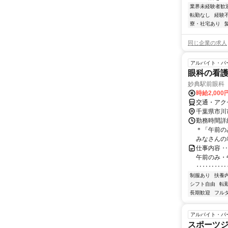
業界未経験者歓
転勤なし
経験
寮・社宅あり
同じ企業の求人
アルバイト・パ
眼科の看
妙典駅前眼科
時給2,00
交通・アク
千葉県市川
勤務時間詳細
＊「午前の
みなさんの希
仕事内容 
午前のみ・
‥‥‥‥‥
制服あり
扶養
シフト自由
転
長期歓迎
フル
アルバイト・パ
スポーツジ