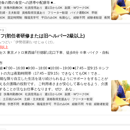
食の際の食堂への誘導や配膳等 ■...
迎
扶養内勤務OK
社員登用あり
週1日からOK
副業・WワークOK
主婦・主夫歓迎
資格取得支援あり
フリーター歓迎
バイク通勤OK
早朝
OK
固定時間制
職場見学可
平日のみOK
転勤なし
経験不問
経験者歓迎
夜間
ート
フ(初任者研修または旧ヘルパー2級以上)
ムつどい「伊勢宿家(いせじゅくけ)」
0円以上
セス 東京メトロ東西線｢行徳駅｣北口下車、徒歩8分 ※車･バイク・自転
！
市
7:00～16:00 ■9:00～18:00 ■10:00～19:00 ■17:45～翌9:15 ※シフ
トの方は夜勤時間帯（17:45～翌9:15）できなくてもOK！でき...
可能な限り自立した生活を送り続けられるようにサポートをすることが
える介護職の役割です。 ご利用者さまが安心して暮らせるよう、介護
することが主なお仕事となります。ぜひ、あな...
迎
扶養内勤務OK
社員登用あり
週1日からOK
副業・WワークOK
K
土日祝のみOK
主婦・主夫歓迎
資格取得支援あり
フリーター歓迎
早朝
学歴不問
車通勤OK
職場見学可
平日のみOK
経験不問
午前
経験者歓迎