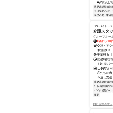
■夕食及び朝
業界未経験者歓
土日祝のみOK
学歴不問
車通勤
アルバイト・パ
介護スタッ
グループホー
時給1,21
交通・アク
車通勤OK
千葉県市川
勤務時間詳細 ■
ト制 ※パー
仕事内容 
私たちの考
を通し支援
業界未経験者歓
1日4時間以内O
バイク通勤OK
夜間
同じ企業の求人