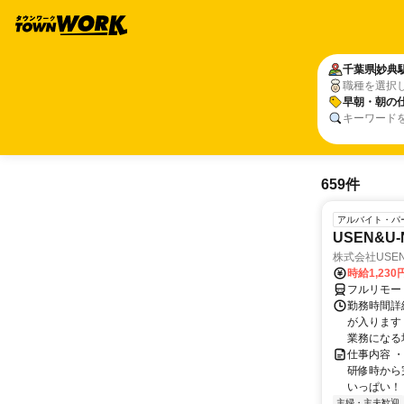
千葉県
妙典
職種を選択
早朝・朝の
キーワード
659件
アルバイト・パ
USEN&U
株式会社USEN 
時給1,230
フルリモー
勤務時間詳細
が入ります
業務になる
仕事内容 
研修時から
いっぱい！ 
主婦・主夫歓迎