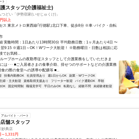
ート
護スタッフ(介護福祉士)
ムつどい「伊勢宿家(いせじゅくけ)」
0円以上
セス 東京メトロ東西線｢行徳駅｣北口下車、徒歩8分 ※車･バイク・自転
！
市
細 実働時間：1日あたり13時間30分 平均勤務日数：1ヶ月あたり4日 〜
45～翌9:15 ※週1日～OK！Wワーク大歓迎！ ※勤務曜日・日数は相談に応
でお気軽...
グループホームの夜勤専従スタッフとして介護業務をしていただきま
的には･･･ ■ご入居者さまの食事介助、排せつのサポートなどの介護業務
食の際の食堂への誘導や配膳等 ■...
迎
扶養内勤務OK
社員登用あり
週1日からOK
副業・WワークOK
主婦・主夫歓迎
資格取得支援あり
フリーター歓迎
バイク通勤OK
早朝
OK
固定時間制
職場見学可
平日のみOK
転勤なし
経験不問
未経験者歓迎
アルバイト・パート
の店舗スタッフ
川妙典店
円～1,331円