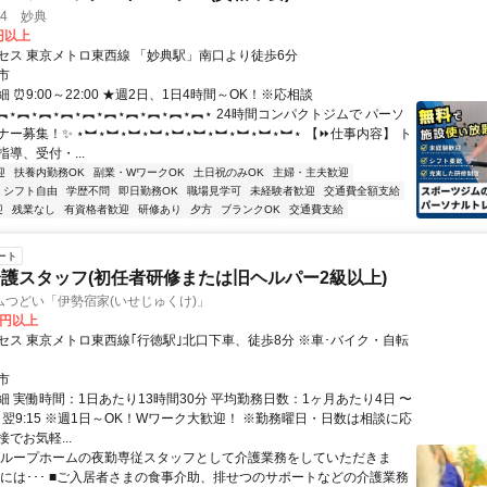
4 妙典
0円以上
セス 東京メトロ東西線 「妙典駅」南口より徒歩6分
市
 ⏰9:00～22:00 ★週2日、1日4時間～OK！※応相談
︻⋆︻⋆︻⋆︻⋆︻⋆︻⋆︻⋆︻⋆︻⋆︻⋆ 24時間コンパクトジムで パーソ
ー募集！✨ ⋆︼⋆︼⋆︼⋆︼⋆︼⋆︼⋆︼⋆︼⋆︼⋆︼⋆ 【⏩仕事内容】 ト
導、受付・...
迎
扶養内勤務OK
副業・WワークOK
土日祝のみOK
主婦・主夫歓迎
シフト自由
学歴不問
即日勤務OK
職場見学可
未経験者歓迎
交通費全額支給
迎
残業なし
有資格者歓迎
研修あり
夕方
ブランクOK
交通費支給
ート
護スタッフ(初任者研修または旧ヘルパー2級以上)
ムつどい「伊勢宿家(いせじゅくけ)」
0円以上
セス 東京メトロ東西線｢行徳駅｣北口下車、徒歩8分 ※車･バイク・自転
！
市
細 実働時間：1日あたり13時間30分 平均勤務日数：1ヶ月あたり4日 〜
45～翌9:15 ※週1日～OK！Wワーク大歓迎！ ※勤務曜日・日数は相談に応
でお気軽...
グループホームの夜勤専従スタッフとして介護業務をしていただきま
的には･･･ ■ご入居者さまの食事介助、排せつのサポートなどの介護業務