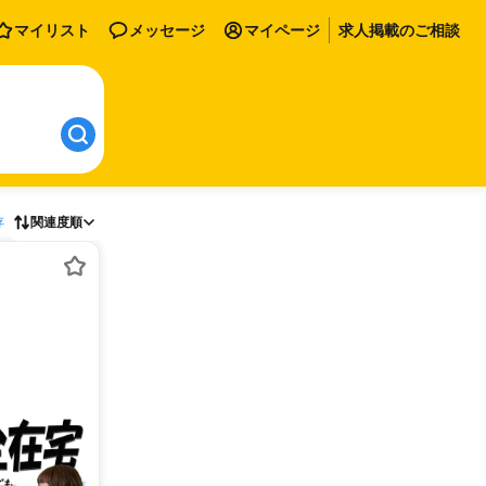
マイリスト
メッセージ
マイページ
求人掲載のご相談
存
関連度順