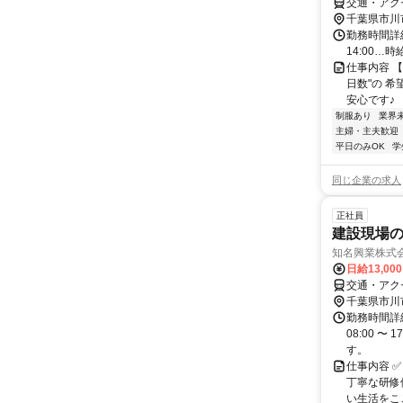
交通・アク
千葉県市川
勤務時間詳細 
14:00…時給1
仕事内容 
日数"の 
安心です♪ 【
制服あり
業界
主婦・主夫歓迎
平日のみOK
学
同じ企業の求人
正社員
建設現場の
知名興業株式
日給13,00
交通・アク
千葉県市川
勤務時間詳細
08:00 
す。
仕事内容 ✅
丁寧な研修
い生活をここ