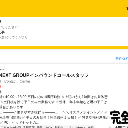
駅
してください
仕事
を選択してください
条件保
ート
-NEXT GROUPインバウンドコールスタッフ
Contact Center
円
ト
 □10:00～18:00 平日のみの週5日勤務 ※上記のうち1時間はお昼休憩
 ※土日祝を除く平日のみの業務です ※連休、年末年始など暦の平日は
場合があります
・…―――☆働きやすさ抜群☆―――…・ ＼＼オススメポイント／／ ✅
完全在宅勤務♪ ✅ 平日のみ勤務！完全週休２日制！ ✅ 特典や福利厚生が
✅ PC、ヘッドセットの...
フリーター歓迎
学歴不問
平日のみOK
転勤なし
フルリモート
午前