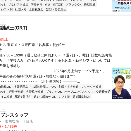
業なし
月1シフト提出
研修あり
夕方
在宅OK
ブランクOK
長期歓迎
シフト制
社割あり
土日祝休み
髪型・髪色自由
ート
訓練士(ORT)
0円以上
セス 東京メトロ東西線「妙典駅」徒歩2分
市
 9:30～19:00（通し勤務は休憩あり） ＊週2日〜、曜日･日数相談可能
み」「午後のみ」の 勤務もOKです！ ☕お休み・勤務シフトについては
望を考慮し、 ...
‥‥‥‥‥‥‥‥‥‥‥‥‥‥‥‥ 2026年9月上旬オープン予定＊。・
午後のみの短時間OK 週2日〜無理なく働けます✨
‥‥‥‥‥‥‥‥‥‥‥ 【お仕事内容】――――...
内勤務OK
社員登用あり
1日4時間以内OK
主婦・主夫歓迎
フリーター歓迎
勤なし
経験者歓迎
有資格者歓迎
ブランクOK
オープニングスタッフ
交通費支給
タイム歓迎
駅近5分以内
週2・3日からOK
シフト制
週4日以上OK
ート
レブンスタッフ
ン 市川塩焼一丁目店
円～1,435円