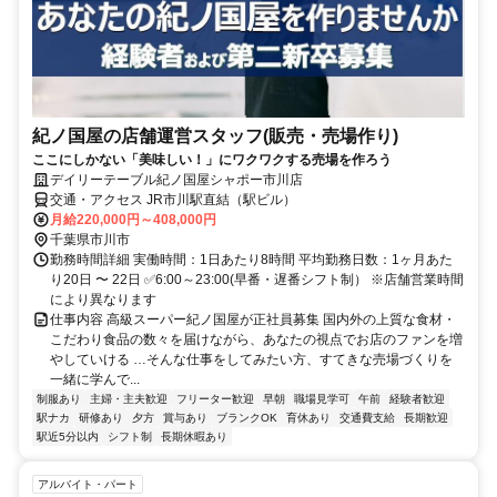
紀ノ国屋の店舗運営スタッフ(販売・売場作り)
ここにしかない「美味しい！」にワクワクする売場を作ろう
デイリーテーブル紀ノ国屋シャポー市川店
交通・アクセス JR市川駅直結（駅ビル）
月給220,000円～408,000円
千葉県市川市
勤務時間詳細 実働時間：1日あたり8時間 平均勤務日数：1ヶ月あた
り20日 〜 22日 ✅6:00～23:00(早番・遅番シフト制） ※店舗営業時間
により異なります
仕事内容 高級スーパー紀ノ国屋が正社員募集 国内外の上質な食材・
こだわり食品の数々を届けながら、あなたの視点でお店のファンを増
やしていける …そんな仕事をしてみたい方、すてきな売場づくりを
一緒に学んで...
制服あり
主婦・主夫歓迎
フリーター歓迎
早朝
職場見学可
午前
経験者歓迎
駅ナカ
研修あり
夕方
賞与あり
ブランクOK
育休あり
交通費支給
長期歓迎
駅近5分以内
シフト制
長期休暇あり
アルバイト・パート