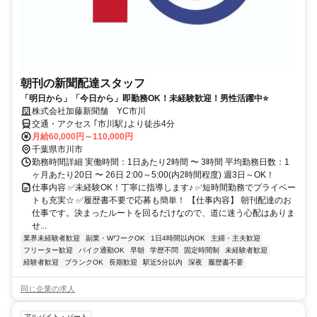
朝刊の新聞配達スタッフ
「明日から」「今日から」即勤務OK！未経験歓迎！男性活躍中⭐
株式会社加藤新聞舗 YC市川
交通・アクセス ｢市川駅｣より徒歩4分
月給60,000円～110,000円
千葉県市川市
勤務時間詳細 実働時間：1日あたり2時間 〜 3時間 平均勤務日数：1
ヶ月あたり20日 〜 26日 2:00～5:00(内2時間程度) 週3日～OK！
仕事内容 ✅未経験OK！丁寧に指導します♪ ✅短時間勤務でプライベー
トも充実☆ ✅履歴書不要で応募も簡単！ 【仕事内容】 朝刊配達のお
仕事です。決まったルートを回るだけなので、道に迷う心配はありま
せ...
業界未経験者歓迎
副業・WワークOK
1日4時間以内OK
主婦・主夫歓迎
フリーター歓迎
バイク通勤OK
早朝
学歴不問
固定時間制
未経験者歓迎
経験者歓迎
ブランクOK
長期歓迎
駅近5分以内
深夜
履歴書不要
同じ企業の求人
アルバイト・パート