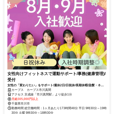
女性向けフィットネスで運動サポート/事務(健康管理)/
受付
女性の「変わりたい」をサポート/週休2日/日祝休/長期休暇/染髪・ネイ
ルOK※規定内
カーブス カーブス市川真間
アクセス 京成線「市川真間駅」より徒歩1分
月給305,000円以上
千葉県市川市
勤務時間 総労働時間：1ヶ月あたり173時間48分 平日 9時30分～19時
30分 土曜 9時30分～18時30分