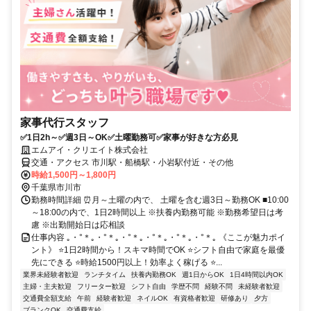
家事代行スタッフ
✅1日2h～✅週3日～OK✅土曜勤務可✅家事が好きな方必見
エムアイ・クリエイト株式会社
交通・アクセス 市川駅・船橋駅・小岩駅付近・その他
時給1,500円～1,800円
千葉県市川市
勤務時間詳細 ⏰月～土曜の内で、 土曜を含む週3日～勤務OK ■10:00
～18:00の内で、1日2時間以上 ※扶養内勤務可能 ※勤務希望日は考
慮 ※出勤開始日は応相談
仕事内容 ｡・°＊｡・°＊｡・°＊｡・°＊｡・°＊｡・°＊｡ 《ここが魅力ポイ
ント》 ⭐1日2時間から！スキマ時間でOK ⭐シフト自由で家庭を最優
先にできる ⭐時給1500円以上！効率よく稼げる ⭐...
業界未経験者歓迎
ランチタイム
扶養内勤務OK
週1日からOK
1日4時間以内OK
主婦・主夫歓迎
フリーター歓迎
シフト自由
学歴不問
経験不問
未経験者歓迎
交通費全額支給
午前
経験者歓迎
ネイルOK
有資格者歓迎
研修あり
夕方
ブランクOK
交通費支給