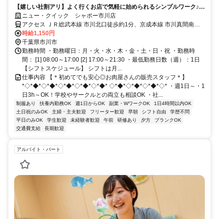
【嬉しい社割アリ】よく行くお店で気軽に始められるシンプルワーク♪初
めてのアルバイトにピッタリ＜履歴書不要＞
ニュー・クイック シャポー市川店
アクセス ＪＲ総武本線 市川北口徒歩約1分、京成本線 市川真間南口
徒歩約8分、京成本線 国府台徒歩約15分 総武線市川駅から徒歩0分
時給1,150円
千葉県市川市
勤務時間 ・勤務曜日：月・火・水・木・金・土・日・祝 ・勤務時
間： [1] 08:00～17:00 [2] 17:00～21:30 ・最低勤務日数（週）：1日
【シフトスケジュール】 シフトは月...
仕事内容 【＊初めてでも安心◎お肉屋さんの販売スタッフ＊】
*◇*◆*◇*◆*◇*◆*◇*◆*◇*◆* ◇*◆*◇*◆*◇*◆*◇* ・週1日～・1
日3h～OK！学校やサークルとの両立も相談OK ・社...
制服あり
扶養内勤務OK
週1日からOK
副業・WワークOK
1日4時間以内OK
土日祝のみOK
主婦・主夫歓迎
フリーター歓迎
早朝
シフト自由
学歴不問
平日のみOK
学生歓迎
未経験者歓迎
午前
研修あり
夕方
ブランクOK
交通費支給
長期歓迎
アルバイト・パート