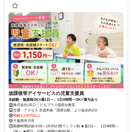
放課後等デイサービスの児童支援員
未経験・無資格OK⭐週1日～、1日4時間～OK✅賞与あり
株式会社LB.C/こどもプラス国府台教室
交通・アクセス 京成本線「国府台駅」より徒歩約2分
時給1,150円以上
千葉県市川市
勤務時間詳細 9:00～18:00の間でシフト制 ★週1日～、1日4時間～
OK！ ★曜日・日数・時間の相談OK！