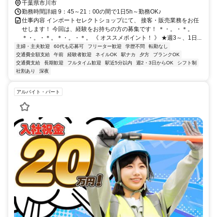
千葉県市川市
勤務時間詳細 9：45～21：00の間で1日5h～勤務OK♪
仕事内容 インポートセレクトショップにて、 接客・販売業務をお任
せします！ 今回は、経験をお持ちの方の募集です！ ＊・。・＊。
＊・。・＊。＊・。・＊。 《 オススメポイント！ 》 ★週3～、1日...
主婦・主夫歓迎
60代も応募可
フリーター歓迎
学歴不問
転勤なし
交通費全額支給
午前
経験者歓迎
ネイルOK
駅ナカ
夕方
ブランクOK
交通費支給
長期歓迎
フルタイム歓迎
駅近5分以内
週2・3日からOK
シフト制
社割あり
深夜
アルバイト・パート