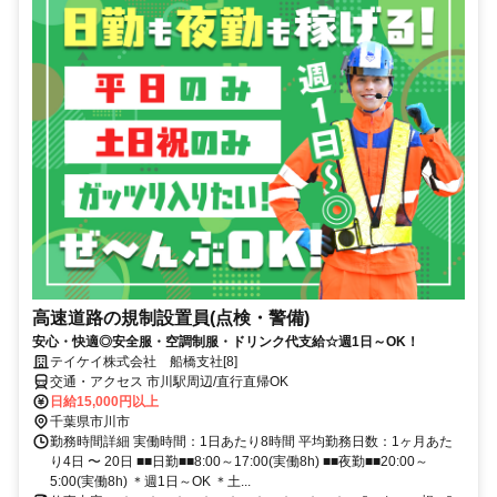
高速道路の規制設置員(点検・警備)
安心・快適◎安全服・空調制服・ドリンク代支給☆週1日～OK！
テイケイ株式会社 船橋支社[8]
交通・アクセス 市川駅周辺/直行直帰OK
日給15,000円以上
千葉県市川市
勤務時間詳細 実働時間：1日あたり8時間 平均勤務日数：1ヶ月あた
り4日 〜 20日 ■■日勤■■8:00～17:00(実働8h) ■■夜勤■■20:00～
5:00(実働8h) ＊週1日～OK ＊土...