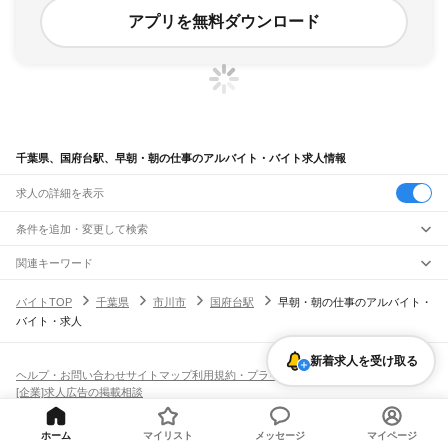
アプリを無料ダウンロード
千葉県、国府台駅、早朝・朝の仕事のアルバイト・バイト求人情報
求人の詳細を表示
条件を追加・変更して検索
市区町村を追加・変更
関連キーワード
完全在宅ワーク 全国
シール貼り 在宅
現在地周辺
ガチャガチャ
犬カフェ
千葉県
駅を追加・変更
バイトTOP
千葉県
市川市
国府台駅
早朝・朝の仕事のアルバイト・
千葉県
すべて
バイト・求人
千葉市
すべて
職種を追加・変更
JR武蔵野線
中央区
花見川区
稲毛区
若葉区
緑区
美浜区
南流山駅
新松戸駅
新八柱駅
東松戸駅
市川大野駅
船橋法典駅
西船橋駅
飲食・フードサービス
新着求人を受け取る
銚子市
市川市
船橋市
館山市
木更津市
松戸市
野田市
茂原市
成田市
佐倉市
東金市
特徴を追加・変更
飲食・フードサービス
すべて
ヘルプ・お問い合わせ
サイトマップ
利用規約・プライバシーポリシー
JR中央・総武線
旭市
習志野市
柏市
勝浦市
市原市
流山市
八千代市
我孫子市
鴨川市
鎌ケ谷市
ホールスタッフ
キッチンスタッフ
皿洗い・洗い場
精肉・鮮魚加工
給食調理
人気
[企業]求人広告の掲載相談
市川駅
本八幡駅
下総中山駅
西船橋駅
船橋駅
東船橋駅
津田沼駅
幕張本郷駅
幕張駅
君津市
富津市
浦安市
四街道市
袖ケ浦市
八街市
印西市
白井市
富里市
南房総市
雇用形態を追加・変更
パン屋（ベーカリー）
フードカウンター販売員
バー（BAR）・バーテンダー
日払いOK
高校生歓迎
学生歓迎
深夜の仕事
髪型・髪色自由
ひげOK
ネイルOK
新検見川駅
稲毛駅
西千葉駅
千葉駅
匝瑳市
香取市
山武市
いすみ市
大網白里市
印旛郡
香取郡
山武郡
長生郡
夷隅郡
飲食店補助（開店・閉店準備）
飲食店（店長・マネージャー）
ピアスOK
アルバイト・パート
履歴書不要
オープニングスタッフ
留学生・外国人活躍中
安房郡
都道府県を変更
ホーム
マイリスト
メッセージ
マイページ
営業・販売
JR総武本線
勤務期間
正社員