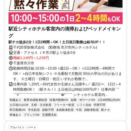
駅近シティホテル客室内の清掃およびベッドメイキン
グ
駅チカ徒歩2分！1日2時間～OK！土日祝日勤務は給与UP！！
千代田管財株式会社 (勤務地 市川市内シティホテル)
交通・アクセス ＪＲ市川駅より徒歩2分
時給1,140円～1,230円
千葉県市川市
勤務時間詳細 10:00～15:00 ⭐週2日～OK！ ⭐1日2時間～4時間で
OK！ ⭐自己申告制シフト ※当番制で月数回 30分の早出の日がありま
す。 ※土曜日・日曜日・祝日 いずれか勤務で...
仕事内容 ＼20代～60代女性や主婦さん活躍中♪／ 週2日〜、1日2～4
時間勤務OK！ 《駅チカ！》土日祝日は時給100円UP！ 仕事内容 ￣
￣V￣￣￣￣￣￣￣￣￣￣￣￣✿*￣￣ シティホテル客室内...
制服あり
業界未経験者歓迎
扶養内勤務OK
副業・WワークOK
1日4時間以内OK
土日祝のみOK
主婦・主夫歓迎
フリーター歓迎
シフト自由
学歴不問
即日勤務OK
学生歓迎
経験不問
未経験者歓迎
午前
経験者歓迎
駅ナカ
研修あり
ブランクOK
交通費支給
アルバイト・パート