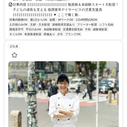
仕事内容 ∥∥∥∥∥∥∥∥∥∥∥∥∥∥∥∥∥∥∥∥ 無資格＆未経験スタート大歓迎！
子どもの成長を支える 放課後等デイサービスの児童支援員
∥∥∥∥∥∥∥∥∥∥∥∥∥∥∥∥∥∥∥∥ ▼ ここで働く魅...
扶養内勤務OK
週1日からOK
副業・WワークOK
1日4時間以内OK
土日祝のみOK
主婦・主夫歓迎
資格取得支援あり
フリーター歓迎
シフト自由
職場見学可
平日のみOK
未経験者歓迎
交通費全額支給
午前
経験者歓迎
ネイルOK
有資格者歓迎
研修あり
夕方
ブランクOK
正社員