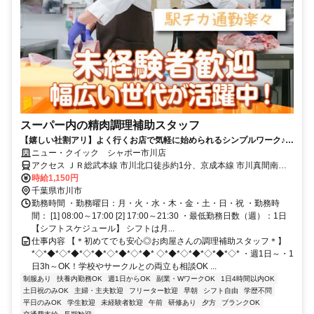
スーパー内の精肉調理補助スタッフ
【嬉しい社割アリ】よく行くお店で気軽に始められるシンプルワーク♪初
めてのアルバイトにピッタリ＜履歴書不要＞
ニュー・クイック シャポー市川店
アクセス ＪＲ総武本線 市川北口徒歩約1分、京成本線 市川真間南口
徒歩約8分、京成本線 国府台徒歩約15分 総武線市川駅から徒歩0分
時給1,150円
千葉県市川市
勤務時間 ・勤務曜日：月・火・水・木・金・土・日・祝 ・勤務時
間： [1] 08:00～17:00 [2] 17:00～21:30 ・最低勤務日数（週）：1日
【シフトスケジュール】 シフトは月...
仕事内容 【＊初めてでも安心◎お肉屋さんの調理補助スタッフ＊】
*◇*◆*◇*◆*◇*◆*◇*◆*◇*◆* ◇*◆*◇*◆*◇*◆*◇* ・週1日～・1
日3h～OK！学校やサークルとの両立も相談OK ...
制服あり
扶養内勤務OK
週1日からOK
副業・WワークOK
1日4時間以内OK
土日祝のみOK
主婦・主夫歓迎
フリーター歓迎
早朝
シフト自由
学歴不問
平日のみOK
学生歓迎
未経験者歓迎
午前
研修あり
夕方
ブランクOK