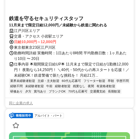
鉄道を守るセキュリティスタッフ
11月末まで限定日給12,000円／未経験から鉄道に関われる
江戸川区エリア
交通・アクセス 小岩駅エリア
日給10,000円～12,000円
東京都東京23区江戸川区
勤務時間詳細 実働時間：1日あたり8時間 平均勤務日数：1ヶ月あた
り10日 〜 20日
仕事内容 🌟期間限定日給UP🌟 11月末まで限定で日給が1勤務12,000
円！ 夜勤なら14,250円！ ＼40代・50代からの再スタートを応援！／
未経験OK！鉄道警備で新たな挑戦を！ 月給21万...
業界未経験者歓迎
主婦・主夫歓迎
60代も応募可
フリーター歓迎
早朝
学歴不問
経験不問
未経験者歓迎
午前
経験者歓迎
残業なし
夜間
有資格者歓迎
研修あり
夕方
賞与あり
ブランクOK
70代も応募可
交通費支給
長期歓迎
同じ企業の求人
アルバイト・パート