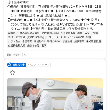
千葉県市川市
勤務時間 実働時間：7時間/日 平均勤務日数：1ヶ月あたり4日～23日
◆◇◆ 勤務時間・働き方 ◆◇◆ 【夜勤】22:00～6:00（実働7h/休憩
1h） ※現場による ★ 通し勤務も歓迎！ ★...
仕事内容 ◆◇◆ 未経験歓迎！駅の警備スタッフ募集 ◆◇◆ ◎ 長く
安心して働ける職場☆ ◎ 入社祝い金10万円支給 ◎ 週1日～OK／フル
タイムも歓迎 【仕事内容】 鉄道関連工事に伴う警備業務を担...
制服あり
業界未経験者歓迎
変形労働時間制
社員登用あり
副業・WワークOK
主婦・主夫歓迎
資格取得支援あり
フリーター歓迎
バイク通勤OK
早朝
シフト自由
学歴不問
車通勤OK
平日のみOK
学生歓迎
経験不問
未経験者歓迎
交通費全額支給
経験者歓迎
夜間
同じ企業の求人
アルバイト・パート