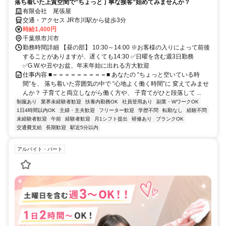
落ち着いた上質空間で”ちょっと丁寧な接客”始めてみませんか？
有限会社 尾張屋
交通・アクセス JR市川駅から徒歩3分
時給1,400円
千葉県市川市
勤務時間詳細 【昼の部】 10:30～14:00 ※お客様の入りによって前後
することがありますが、遅くても14:30 ✅日曜を含む週3日勤務
✅G.W.や丑やお盆、年末年始に出れる方大歓迎
仕事内容 ■＝＝＝＝＝＝＝＝＝■ あなたの “ちょっと空いている時
間”を、 落ち着いた雰囲気の中で “心地よく働く時間”に 変えてみませ
んか？ 子育てと両立しながら働く方や、 子育てがひと段落して ...
制服あり
業界未経験者歓迎
扶養内勤務OK
社員登用あり
副業・WワークOK
1日4時間以内OK
主婦・主夫歓迎
フリーター歓迎
学歴不問
転勤なし
経験不問
未経験者歓迎
午前
経験者歓迎
月1シフト提出
研修あり
ブランクOK
交通費支給
長期歓迎
駅近5分以内
アルバイト・パート