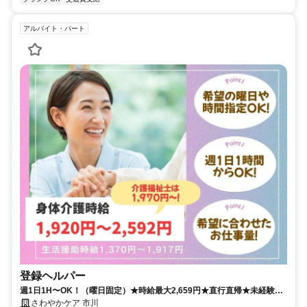
アルバイト・パート
登録ヘルパー
週1日1H〜OK！（曜日固定）★時給最大2,659円★直行直帰★未経験可
★祝い金あり★自分らしく輝ける登録ヘルパー
さわやかケア 市川