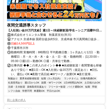
夜間交通誘導スタッフ
【入社祝い金20万円支給】週1日～/未経験歓迎/学生～シニア活躍中/日払
い・週払いOK/履歴書不要！
株式会社オリエンタル警備 秋葉原支社(市川)
アクセス 京成本線 国府台徒歩約5分、京成本線 市川真間南口徒歩約
14分、ＪＲ総武本線 市川北口徒歩約16分 (面接地/秋葉原支社)東京都
日給14,500円以上
千代田区神田須田町２丁目9-10 宮川ビル2Ｆ
千葉県市川市
勤務時間 実働時間：8時間/日 平均勤務日数：1ヶ月あたり12日 ・勤
務曜日：月・火・水・木・金・土・日・祝 ・勤務時間： [1] 20:00～
05:00 ◎週1日～勤務OK ◎週・月単位で勤務...
仕事内容 ◆◆この求人のポイント◆◆ ■未経験歓迎！夜間警備も研修
ありで安心！ ■週1日～OK ■入社祝い金20万円（規定あり） ■日払
い、週払いOK ■夜勤で高日給 ■Wワーク／副業OK ■直行直帰...
制服あり
業界未経験者歓迎
短期（3ヵ月以内）
ランチタイム
扶養内勤務OK
社員登用あり
週1日からOK
副業・WワークOK
1日4時間以内OK
土日祝のみOK
主婦・主夫歓迎
資格取得支援あり
フリーター歓迎
バイク通勤OK
短期
早朝
シフト自由
学歴不問
車通勤OK
平日のみOK
同じ企業の求人