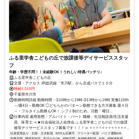
ふる里学舎こどもの丘で放課後等デイサービススタッ
フ
年齢・学歴不問！！未経験OK！うれしい待遇バッチリ♪
ふる里学舎こどもの丘
交通・アクセス JR総武線「市川駅」から京成バスで１０分
時給1,510円
千葉県市川市
勤務時間詳細 勤務時間：➀10時から19時 ➁13時から19時 実働1日6h
～/週4日～勤務OK ◯どちらかのパターン勤務できる方大募集 週４日
～・フルタイム勤務もOK！ シフト制のため、日数・曜日...
仕事内容 雇用形態：アルバイト・パート 職種：生活相談員/生活支援
員、保育士 ≪★社会福祉法人佑啓会 ふる里学舎こどもの丘での放課
後等デイサービススタッフ募集です！！！≫ ✧✧✧✧✧✧✧✧✧✧✧✧...
社員登用あり
主婦・主夫歓迎
60代も応募可
フリーター歓迎
バイク通勤OK
学歴不問
職場見学可
平日のみOK
経験不問
未経験者歓迎
午前
経験者歓迎