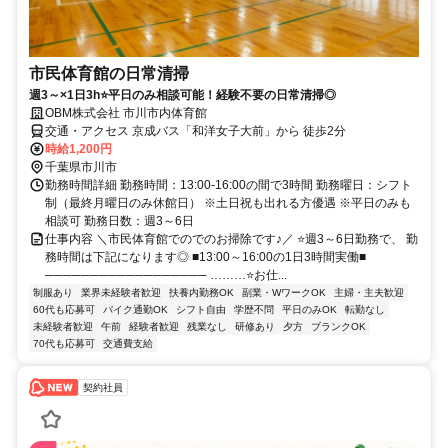
市民体育館の日常清掃
週3～×1日3h⭐平日のみ相談可能！経験不要の日常清掃◎
OBM株式会社 市川市内体育館
交通・アクセス 京成バス「和洋女子大前」から 徒歩2分
時給1,200円
千葉県市川市
勤務時間詳細 勤務時間：13:00-16:00の間で3時間 勤務曜日：シフト
制（最終月曜日のみ休館日） ※土日祝も出れる方優遇 ※平日のみも
相談可 勤務日数：週3～6日
仕事内容 ＼市民体育館でのでのお掃除です♪／ ⭐週3～6日勤務で、 勤
務時間は下記になります◎ ■13:00～16:00の1日3時間実働■
────────────────── ………⭐お仕...
制服あり
業界未経験者歓迎
扶養内勤務OK
副業・WワークOK
主婦・主夫歓迎
60代も応募可
バイク通勤OK
シフト自由
学歴不問
平日のみOK
転勤なし
未経験者歓迎
午前
経験者歓迎
残業なし
研修あり
夕方
ブランクOK
70代も応募可
交通費支給
契約社員