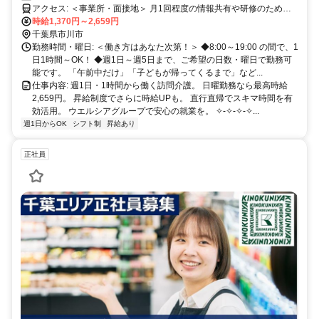
アクセス: ＜事業所・面接地＞ 月1回程度の情報共有や研修のため、
事業所にお越しいただきます。 〒272-0826 市川市真間1-12-4市川セ
時給1,370円～2,659円
ンタービル 4階 （京成 本線「市川真間駅」北口より徒歩1分） （JR
千葉県市川市
総武線「市川駅」 北口より徒歩7分）
勤務時間・曜日: ＜働き方はあなた次第！＞ ◆8:00～19:00 の間で、1
日1時間～OK！ ◆週1日～週5日まで、ご希望の日数・曜日で勤務可
能です。 「午前中だけ」「子どもが帰ってくるまで」など...
仕事内容: 週1日・1時間から働く訪問介護。 日曜勤務なら最高時給
2,659円。 昇給制度でさらに時給UPも。 直行直帰でスキマ時間を有
効活用。 ウエルシアグループで安心の就業を。 ✧-✧-✧-✧...
週1日からOK
シフト制
昇給あり
正社員