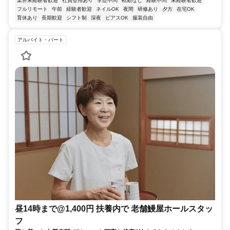
業界未経験者歓迎
社員登用あり
学歴不問
転勤なし
経験不問
未経験者歓迎
フルリモート
午前
経験者歓迎
ネイルOK
夜間
研修あり
夕方
在宅OK
育休あり
長期歓迎
シフト制
深夜
ピアスOK
服装自由
アルバイト・パート
昼14時まで@1,400円 扶養内で 老舗鰻屋ホールスタッ
フ