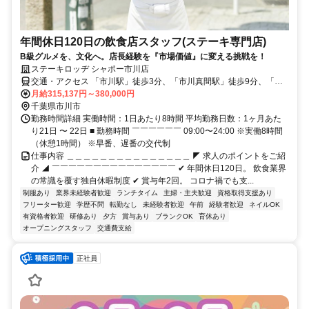
年間休日120日の飲食店スタッフ(ステーキ専門店)
B級グルメを、文化へ。店長経験を『市場価値』に変える挑戦を！
ステーキロッヂ シャポー市川店
交通・アクセス 「市川駅」徒歩3分、「市川真間駅」徒歩9分、「国
府台駅」徒歩16分
月給315,137円～380,000円
千葉県市川市
勤務時間詳細 実働時間：1日あたり8時間 平均勤務日数：1ヶ月あた
り21日 〜 22日 ■ 勤務時間 ￣￣￣￣￣￣ 09:00〜24:00 ※実働8時間
（休憩1時間） ※早番、遅番の交代制
仕事内容 ＿＿＿＿＿＿＿＿＿＿＿＿＿＿＿ ◤ 求人のポイントをご紹
介 ◢ ￣￣￣￣￣￣￣￣￣￣￣￣￣￣￣ ✔ 年間休日120日。 飲食業界
の常識を覆す独自休暇制度 ✔ 賞与年2回。 コロナ禍でも支...
制服あり
業界未経験者歓迎
ランチタイム
主婦・主夫歓迎
資格取得支援あり
フリーター歓迎
学歴不問
転勤なし
未経験者歓迎
午前
経験者歓迎
ネイルOK
有資格者歓迎
研修あり
夕方
賞与あり
ブランクOK
育休あり
オープニングスタッフ
交通費支給
正社員