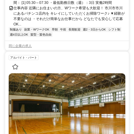
間： [1] 05:30～07:30 ・最低勤務日数（週）：3日 実働2時間
仕事内容 近隣にお住まいの方、Wワーク希望も大歓迎！ 市川市市川
にあるパチンコ店内を キレイにしていただくお掃除ワーク♪ ▼経験が
不要なのは ・それだけ簡単なお仕事だから どなたでも安心して応募
OK...
制服あり
副業・WワークOK
早朝
午前
長期歓迎
週2・3日からOK
シフト制
週4日以上OK
髪型・髪色自由
同じ企業の求人
アルバイト・パート