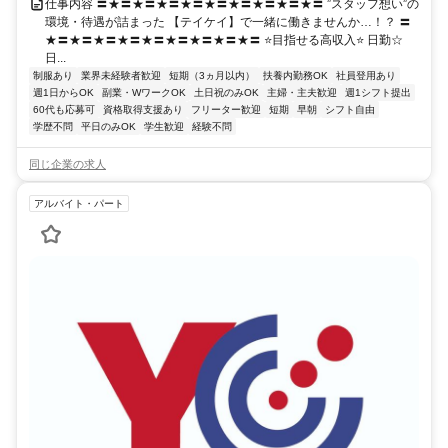
仕事内容 〓★〓★〓★〓★〓★〓★〓★〓★〓★〓 ”スタッフ想い”の
環境・待遇が詰まった 【テイケイ】で一緒に働きませんか…！？ 〓
★〓★〓★〓★〓★〓★〓★〓★〓★〓 ⭐目指せる高収入⭐ 日勤☆
日...
制服あり
業界未経験者歓迎
短期（3ヵ月以内）
扶養内勤務OK
社員登用あり
週1日からOK
副業・WワークOK
土日祝のみOK
主婦・主夫歓迎
週1シフト提出
60代も応募可
資格取得支援あり
フリーター歓迎
短期
早朝
シフト自由
学歴不問
平日のみOK
学生歓迎
経験不問
同じ企業の求人
アルバイト・パート