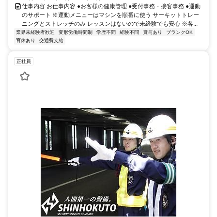
仕事内容 お仕事内容 ●お客様の健康管理 ●受付事務・接客事務 ●運動
のサポート ※運動メニューはマシンを順番に使う サーキットトレー
ニングとストレッチのみ レッスンはないので未経験でも安心 ※各...
業界未経験者歓迎
変形労働時間制
学歴不問
経験不問
賞与あり
ブランクOK
育休あり
交通費支給
正社員