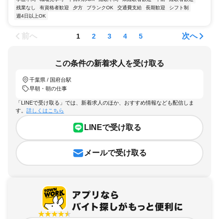
残業なし
有資格者歓迎
夕方
ブランクOK
交通費支給
長期歓迎
シフト制
週4日以上OK
前へ
次へ
1
2
3
4
5
この条件の新着求人を受け取る
千葉県 / 国府台駅
早朝・朝の仕事
「LINEで受け取る」では、新着求人のほか、おすすめ情報なども配信しま
す。
詳しくはこちら
LINEで受け取る
メールで受け取る