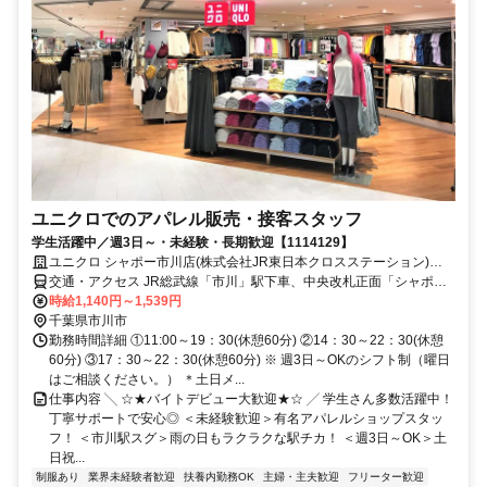
ユニクロでのアパレル販売・接客スタッフ
学生活躍中／週3日～・未経験・長期歓迎【1114129】
ユニクロ シャポー市川店(株式会社JR東日本クロスステーション)
【1114129】
交通・アクセス JR総武線「市川」駅下車、中央改札正面「シャポー
市川」1階
時給1,140円～1,539円
千葉県市川市
勤務時間詳細 ①11:00～19：30(休憩60分) ②14：30～22：30(休憩
60分) ③17：30～22：30(休憩60分) ※ 週3日～OKのシフト制（曜日
はご相談ください。） ＊土日メ...
仕事内容 ╲ ☆★バイトデビュー大歓迎★☆ ╱ 学生さん多数活躍中！
丁寧サポートで安心◎ ＜未経験歓迎＞有名アパレルショップスタッ
フ！ ＜市川駅スグ＞雨の日もラクラクな駅チカ！ ＜週3日～OK＞土
日祝...
制服あり
業界未経験者歓迎
扶養内勤務OK
主婦・主夫歓迎
フリーター歓迎