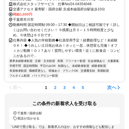
ど！未経験ＯＫ！
株式会社スタッフサービス 仕事No/24-04354048
交通アクセス 最寄駅：国府台駅 京成本線国府台駅徒歩10分
時給1,600円
千葉県市川市
勤務時間 固定時間制 09:00～17:30 ◆開始日はご相談可能です！詳し
くはお問い合わせください！ ※残業は月３～１５時間程度と少な
め。※休憩は６０分です。
仕事内容 ◆人気の学校勤務◆社員登用予定！経費処理など！未経験
ＯＫ！ ◆うれしい土日祝お休み！ホッと一息…休憩室も完備！オフ
ィカジ勤務！ＯＪＴあり！質問しやすい環境！近くに飲食店・コンビ
ニがあるので...
業界未経験者歓迎
主婦・主夫歓迎
長期
フリーター歓迎
社会保険あり
大量募集
学歴不問
固定時間制
平日のみOK
転勤なし
未経験者歓迎
経験者歓迎
有資格者歓迎
職種変更なし
研修あり
ブランクOK
交通費支給
長期歓迎
フルタイム歓迎
バイトデビュー歓迎
前へ
次へ
1
2
3
4
5
この条件の新着求人を受け取る
千葉県 / 国府台駅
英語が活かせる
「LINEで受け取る」では、新着求人のほか、おすすめ情報なども配信しま