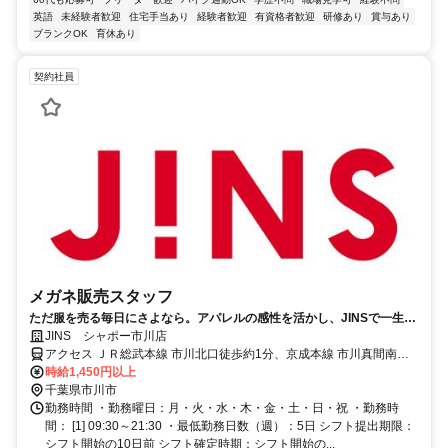
英語
未経験者歓迎
住宅手当あり
経験者歓迎
有資格者歓迎
研修あり
賞与あり
ブランクOK
育休あり
契約社員
メガネ販売スタッフ
ただ服を売る毎日にさよなら。アパレルの感性を活かし、JINSで一生モ
ノの「専門技術職」へ。
JINS シャポー市川店
アクセス ＪＲ総武本線 市川北口徒歩約1分、京成本線 市川真間南口
徒歩約8分、京成本線 国府台徒歩約15分 「市川駅」直結
時給1,450円以上
千葉県市川市
勤務時間 ・勤務曜日：月・火・水・木・金・土・日・祝 ・勤務時
間： [1] 09:30～21:30 ・最低勤務日数（週）：5日 シフト提出期限：
シフト開始の10日前 シフト確定時期：シフト開始の...