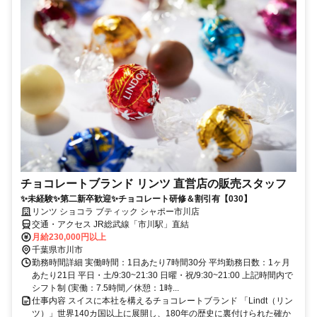
チョコレートブランド リンツ 直営店の販売スタッフ
✨未経験✨第二新卒歓迎✨チョコレート研修＆割引有【030】
リンツ ショコラ ブティック シャポー市川店
交通・アクセス JR総武線「市川駅」直結
月給230,000円以上
千葉県市川市
勤務時間詳細 実働時間：1日あたり7時間30分 平均勤務日数：1ヶ月
あたり21日 平日・土/9:30~21:30 日曜・祝/9:30~21:00 上記時間内で
シフト制 (実働：7.5時間／休憩：1時...
仕事内容 スイスに本社を構えるチョコレートブランド 「Lindt（リン
ツ）」世界140カ国以上に展開し、180年の歴史に裏付けられた確か