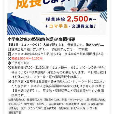
小学生対象の塾講師(英語)※集団指導
【週1日・1コマ～OK！】人前で話す力も、伝える力も、働きながら自
然と身につく仕事です
株式会社早稲田アカデミー 早稲田アカデミー 市川校
アクセス JR総武本線市川駅 徒歩1分、京成本線市川真間駅 徒歩6分、
京成本線国府台駅 徒歩13分
時給2,500円～6,150円
千葉県市川市
勤務時間 17:00～21:50の間で1コマ40分～ ※1コマ40～140分 (学年/
科目による) ※授業開始15分前からの勤務となります。 ※日曜と祝日
はお休みです。 ※冬・春・夏の講習期間中は異な...
仕事内容 ●選考時は履歴書不要★簡単なエントリーシートにご記入い
ただきます！ ※本求人は英会話講師の募集ではありません※ 授業は
【日本語で進行】し、 英文法・読解指導など受験対策が中心の集団
授業です。...
扶養内勤務OK
社員登用あり
週1日からOK
副業・WワークOK
1日4時間以内OK
平日のみOK
学生歓迎
転勤なし
未経験者歓迎
経験者歓迎
夜間
有資格者歓迎
研修あり
夕方
ブランクOK
交通費支給
長期歓迎
駅近5分以内
シフト制
履歴書不要