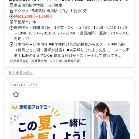
服でok◎
東京個別指導学院 市川教室
アクセス JR総武線 市川駅北口より 徒歩1分
時給1,200円～1,760円
千葉県市川市
勤務曜日・時間 週1日、1授業～OK 〈コマ割〉 15:50～17:10 17:20
～18:40 18:50～20:10 20:20～21:40 〈講習期間〉 夏期：7/14～8/31
冬期：12...
仕事情報 ● 仕事内容 ■中学生向け英語の授業からスタート ■担当制
（科目ごとに同一講師が担当） ■大学帰りそのまま先生に！ スーツ不
要！私服のままでOK★ 得意な科目からスタートして 慣れてき...
社員登用あり
交通費支給
シフト制
履歴書不要
同じ企業の求人
アルバイト・パート