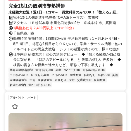
完全1対1の個別指導塾講師
未経験大歓迎！週1日・1コマ～！得意科目のみでOK！「教える」経験
が就活にも役立つと大好評！
完全1対1の個別進学指導塾TOMAS(トーマス) 市川校
アクセス ＪＲ総武本線 市川北口徒歩約2分、京成本線 市川真間南口
徒歩約5分、京成本線 国府台徒歩約14分
1業務あたり 2,400円以上（コマ 90分）
千葉県市川市
勤務時間 実働時間：1時間30分/日 平均勤務日数：1ヶ月あたり4日～
8日 週1日、得意な1科目からＯＫなので、学業・サークル活動・他の
アルバイトとの両立大歓迎！ シフトの融通が効くので、様々な働き...
仕事内容 研修充実！安心の講師デビュー！ ◆「教える経験が自己成
長に繋がる」 「就活のアピールになる」と 先輩の嬉しい声多数！ ◆
板書の書き方や授業の進め方など、 研修で丁寧に教えます！ ◆...
業界未経験者歓迎
週1日からOK
副業・WワークOK
1日4時間以内OK
土日祝のみOK
60代も応募可
平日のみOK
学生歓迎
転勤なし
経験不問
英語
未経験者歓迎
午前
経験者歓迎
研修あり
夕方
交通費支給
長期歓迎
駅近5分以内
週2・3日からOK
アルバイト・パート