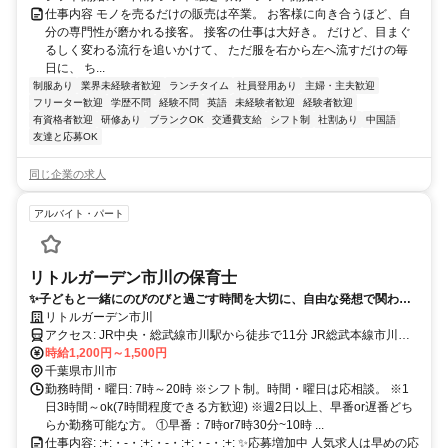
仕事内容 モノを売るだけの販売は卒業。 お客様に向き合うほど、自
分の専門性が磨かれる接客。 接客の仕事は大好き。 だけど、目まぐ
るしく変わる流行を追いかけて、 ただ服を右から左へ流すだけの毎
日に、 ち...
制服あり
業界未経験者歓迎
ランチタイム
社員登用あり
主婦・主夫歓迎
フリーター歓迎
学歴不問
経験不問
英語
未経験者歓迎
経験者歓迎
有資格者歓迎
研修あり
ブランクOK
交通費支給
シフト制
社割あり
中国語
友達と応募OK
同じ企業の求人
アルバイト・パート
リトルガーデン市川の保育士
✨子どもと一緒にのびのびと過ごす時間を大切に、自由な発想で関われ
る保育です。
リトルガーデン市川
アクセス: JR中央・総武線市川駅から徒歩で11分 JR総武本線市川駅
から徒歩で11分 京成本線市川真間駅から徒歩で19分
時給1,200円～1,500円
千葉県市川市
勤務時間・曜日: 7時～20時 ※シフト制。時間・曜日は応相談。 ※1
日3時間～ok(7時間程度できる方歓迎) ※週2日以上、早番or遅番どち
らか勤務可能な方。 ①早番：7時or7時30分~10時 ...
仕事内容: :+:・-・:+:・-・:+:・-・:+: ✨応募増加中 人気求人は早めの応