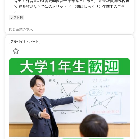
育士！ 保育園の遅番補助保育士 千葉県市川市市川 派遣社員 業務内容
＼ 遅番補助ならではのメリット ／ 【朝はゆっくり】午前中のプラ
イ...
シフト制
同じ企業の求人
アルバイト・パート