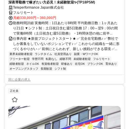
深夜帯勤務で稼ぎたい方必見！未経験歓迎✨(TP18PSM)
Teleperformance Japan株式会社
フルリモート
月給330,000円～360,000円
勤務時間詳細 実働時間：1日あたり8時間 平均勤務日数：1ヶ月あた
り21日 ▼シフト制：土日祝日含む週5日勤務 17：00～翌9：00の間
で実働8時間（土日祝含む週5日勤務） ・1時間休憩の他に前半...
仕事内容 ★新規プロジェクトスタート★ ✅ 完全在宅勤務♪ ✅ 弊社で
しか募集をしていないポジションです♪ ✅ これからの組織を一緒に形
づくるやりがい ✅ 前例にとらわれず、新しい挑戦ができる環境 ✅...
業界未経験者歓迎
ランチタイム
社員登用あり
副業・WワークOK
フリーター歓迎
学歴不問
転勤なし
経験不問
未経験者歓迎
フルリモート
経験者歓迎
ネイルOK
有資格者歓迎
研修あり
在宅OK
ブランクOK
育休あり
オープニングスタッフ
長期歓迎
シフト制
同じ企業の求人
正社員