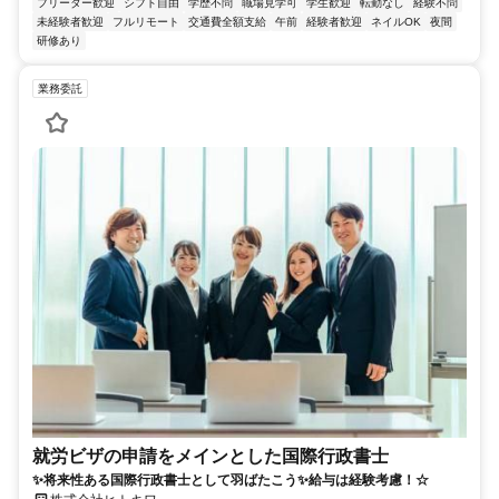
フリーター歓迎
シフト自由
学歴不問
職場見学可
学生歓迎
転勤なし
経験不問
未経験者歓迎
フルリモート
交通費全額支給
午前
経験者歓迎
ネイルOK
夜間
研修あり
業務委託
就労ビザの申請をメインとした国際行政書士
✨将来性ある国際行政書士として羽ばたこう✨給与は経験考慮！☆