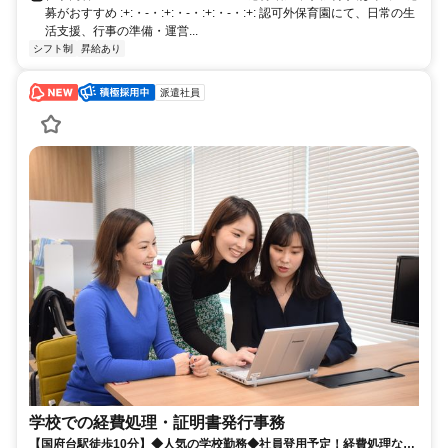
募がおすすめ :+:・-・:+:・-・:+:・-・:+: 認可外保育園にて、日常の生
活支援、行事の準備・運営...
シフト制
昇給あり
派遣社員
学校での経費処理・証明書発行事務
【国府台駅徒歩10分】◆人気の学校勤務◆社員登用予定！経費処理な