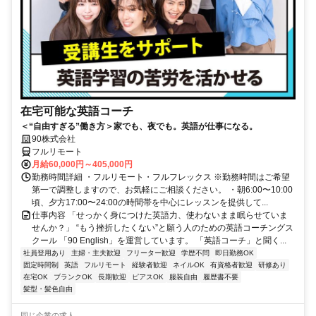
在宅可能な英語コーチ
＜“自由すぎる”働き方＞家でも、夜でも。英語が仕事になる。
90株式会社
フルリモート
月給60,000円～405,000円
勤務時間詳細 ・フルリモート・フルフレックス ※勤務時間はご希望
第一で調整しますので、お気軽にご相談ください。 ・朝6:00〜10:00
頃、夕方17:00〜24:00の時間帯を中心にレッスンを提供して...
仕事内容 「せっかく身につけた英語力、使わないまま眠らせていま
せんか？」 “もう挫折したくない”と願う人のための英語コーチングス
クール 「90 English」を運営しています。 「英語コーチ」と聞く...
社員登用あり
主婦・主夫歓迎
フリーター歓迎
学歴不問
即日勤務OK
固定時間制
英語
フルリモート
経験者歓迎
ネイルOK
有資格者歓迎
研修あり
在宅OK
ブランクOK
長期歓迎
ピアスOK
服装自由
履歴書不要
髪型・髪色自由
同じ企業の求人