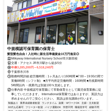
中規模認可保育園の保育士
髪型髪色自由！入社時に新生活準備資金10万円進呈◎
Milkyway International Nursery School市川新田校
交通・アクセス JR市川駅から徒歩5分
年俸3,285,200円～6,518,240円
千葉県市川市
勤務時間詳細 総労働時間：1ヶ月あたり160時間 ■7:00～19:00の間で
実働8時間（シフト制） ■月平均所定労働時間：160時間 ■月残業時間
5時間以内 ・残業代は別途100％支給します。
仕事内容 中規模認可保育園にて常勤保育士として園児保育業務に従
事していただきます。 International保育園ではありますが、英語力は
求めませんのでご安心ください。 英語は担当講師が行います。 ...
制服あり
業界未経験者歓迎
ランチタイム
副業・WワークOK
主婦・主夫歓迎
60代も応募可
フリーター歓迎
バイク通勤OK
学歴不問
職場見学可
経験不問