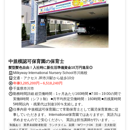
中規模認可保育園の保育士
髪型髪色自由！入社時に新生活準備資金10万円進呈◎
Milkyway International Nursery School市川南校
交通・アクセス JR市川駅から徒歩10分
年俸3,285,200円～6,518,240円
千葉県市川市
勤務時間詳細 総労働時間：1ヶ月あたり160時間 ■7:00～19:00の間で
実働8時間（シフト制） ■月平均所定労働時間：160時間 ■月残業時間
5時間以内 ・残業代は別途100％支給します。
仕事内容 中規模認可保育園にて常勤保育士として園児保育業務に従
事していただきます。 International保育園ではありますが、英語力は
求めませんのでご安心ください。 英語は担当講師が行います。 ...
制服あり
業界未経験者歓迎
ランチタイム
副業・WワークOK
主婦・主夫歓迎
60代も応募可
フリーター歓迎
バイク通勤OK
学歴不問
職場見学可
経験不問