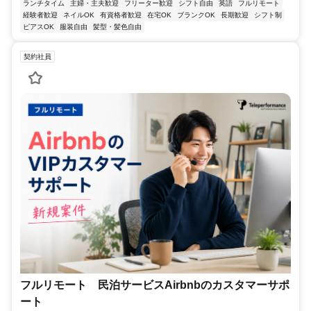
ランチタイム
主婦・主夫歓迎
フリーター歓迎
シフト自由
英語
フルリモート
経験者歓迎
ネイルOK
有資格者歓迎
在宅OK
ブランクOK
長期歓迎
シフト制
ピアスOK
服装自由
髪型・髪色自由
契約社員
フルリモート 民泊サービスAirbnbのカスタマーサポ
ート