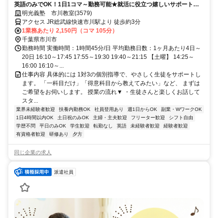
英語のみでOK！1日1コマ～勤務可能★就活に役立つ嬉しいサポートも
◎ミドル・シニアも活躍中
明光義塾 市川教室(3579)
アクセス JR総武線快速市川駅より 徒歩約3分
1業務あたり 2,150円（コマ 105分）
千葉県市川市
勤務時間 実働時間：1時間45分/日 平均勤務日数：1ヶ月あたり4日～
20日 16:10～17:45 17:55～19:30 19:40～21:15 【土曜】 14:25～
16:00 16:10～...
仕事内容 具体的には 1対3の個別指導で、やさしく生徒をサポートし
ます。 「一科目だけ」「得意科目から教えてみたい」など、 まずは
ご希望をお伺いします。 授業の流れ▼ ・生徒さんと楽しくお話して
スタ...
業界未経験者歓迎
扶養内勤務OK
社員登用あり
週1日からOK
副業・WワークOK
1日4時間以内OK
土日祝のみOK
主婦・主夫歓迎
フリーター歓迎
シフト自由
学歴不問
平日のみOK
学生歓迎
転勤なし
英語
未経験者歓迎
経験者歓迎
有資格者歓迎
研修あり
夕方
同じ企業の求人
派遣社員