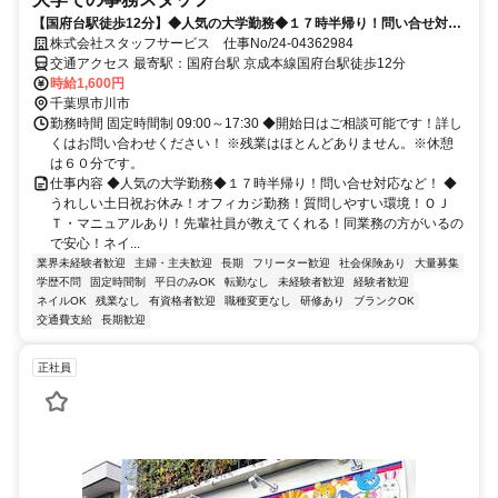
【国府台駅徒歩12分】◆人気の大学勤務◆１７時半帰り！問い合せ対応
など！
株式会社スタッフサービス 仕事No/24-04362984
交通アクセス 最寄駅：国府台駅 京成本線国府台駅徒歩12分
時給1,600円
千葉県市川市
勤務時間 固定時間制 09:00～17:30 ◆開始日はご相談可能です！詳し
くはお問い合わせください！ ※残業はほとんどありません。※休憩
は６０分です。
仕事内容 ◆人気の大学勤務◆１７時半帰り！問い合せ対応など！ ◆
うれしい土日祝お休み！オフィカジ勤務！質問しやすい環境！ＯＪ
Ｔ・マニュアルあり！先輩社員が教えてくれる！同業務の方がいるの
で安心！ネイ...
業界未経験者歓迎
主婦・主夫歓迎
長期
フリーター歓迎
社会保険あり
大量募集
学歴不問
固定時間制
平日のみOK
転勤なし
未経験者歓迎
経験者歓迎
ネイルOK
残業なし
有資格者歓迎
職種変更なし
研修あり
ブランクOK
交通費支給
長期歓迎
正社員