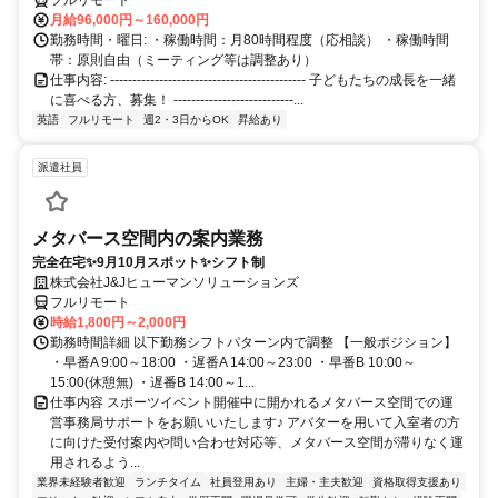
フルリモート
月給96,000円～160,000円
勤務時間・曜日: ・稼働時間：月80時間程度（応相談） ・稼働時間
帯：原則自由（ミーティング等は調整あり）
仕事内容: -------------------------------------------- 子どもたちの成長を一緒
に喜べる方、募集！ ---------------------------...
英語
フルリモート
週2・3日からOK
昇給あり
派遣社員
メタバース空間内の案内業務
完全在宅✨9月10月スポット✨シフト制
株式会社J&Jヒューマンソリューションズ
フルリモート
時給1,800円～2,000円
勤務時間詳細 以下勤務シフトパターン内で調整 【一般ポジション】
・早番A 9:00～18:00 ・遅番A 14:00～23:00 ・早番B 10:00～
15:00(休憩無) ・遅番B 14:00～1...
仕事内容 スポーツイベント開催中に開かれるメタバース空間での運
営事務局サポートをお願いいたします♪ アバターを用いて入室者の方
に向けた受付案内や問い合わせ対応等、メタバース空間が滞りなく運
用されるよう...
業界未経験者歓迎
ランチタイム
社員登用あり
主婦・主夫歓迎
資格取得支援あり