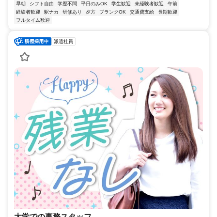
早朝
シフト自由
学歴不問
平日のみOK
学生歓迎
未経験者歓迎
午前
経験者歓迎
駅ナカ
研修あり
夕方
ブランクOK
交通費支給
長期歓迎
フルタイム歓迎
派遣社員
大学での事務スタッフ