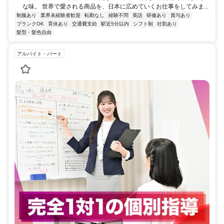
な味。 世界で愛される商品を、日本に広めていくお仕事をしてみま...
制服あり
業界未経験者歓迎
転勤なし
経験不問
英語
研修あり
賞与あり
ブランクOK
育休あり
交通費支給
駅近5分以内
シフト制
社割あり
髪型・髪色自由
アルバイト・パート