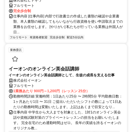
株式会社ヒトキワ
フルリモート
完全歩合制
仕事内容 [仕事内容] 内部で行政書士の作成した書類の確認や企業書
類、本人書類の確認してもらいながら行政資格を使い申請取次までの
業務をお任せします。 [やりがい] 私たちが行っている業務は外国人が
日...
フルリモート
有資格者歓迎
完全歩合制
駅近5分以内
業務委託
イーオンのオンライン英会話講師
イーオンのオンライン英会話講師として、生徒の成長を支える仕事
株式会社イーオン
フルリモート
1業務あたり 900円～1,200円（レッスン 25分）
勤務時間詳細 実働時間：1日あたり25分 〜 2時間5分 平均勤務日数：
1ヶ月あたり1日 〜 31日 ご提出いただいたシフトの数によって1日あ
たりの勤務時間は変動いたします。上記はあくまで目安となり...
仕事内容 中学生から大人までを対象とした、1対1のオンライン英会
話や資格試験対策のプライベートレッスンの担当をお願いいたしま
す。 完全在宅のため通勤時間はゼロ。 長年の実績を誇るイーオンの
オリジナル教...