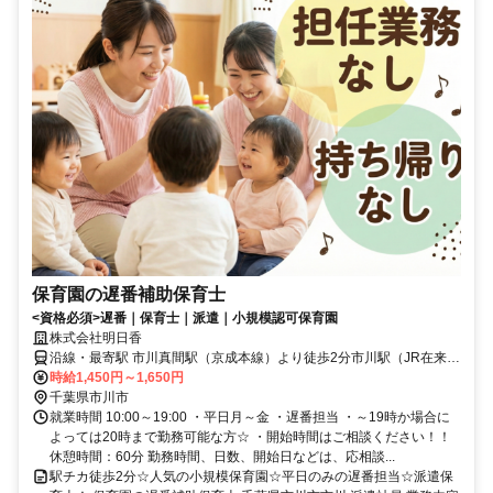
保育園の遅番補助保育士
<資格必須>遅番｜保育士｜派遣｜小規模認可保育園
株式会社明日香
沿線・最寄駅 市川真間駅（京成本線）より徒歩2分市川駅（JR在来
線）より徒歩7分菅野駅（京成本線）より徒歩13分
時給1,450円～1,650円
千葉県市川市
就業時間 10:00～19:00 ・平日月～金 ・遅番担当 ・～19時か場合に
よっては20時まで勤務可能な方☆ ・開始時間はご相談ください！！
休憩時間：60分 勤務時間、日数、開始日などは、応相談...
駅チカ徒歩2分☆人気の小規模保育園☆平日のみの遅番担当☆派遣保