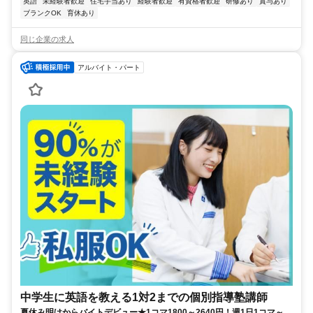
英語
未経験者歓迎
住宅手当あり
経験者歓迎
有資格者歓迎
研修あり
賞与あり
ブランクOK
育休あり
同じ企業の求人
アルバイト・パート
中学生に英語を教える1対2までの個別指導塾講師
夏休み明けからバイトデビュー★1コマ1800～2640円！週1日1コマ～私