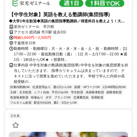
【中学生対象】英語を教える塾講師(集団指導)
◆大学1年生歓迎◆英語の集団指導塾講師／得意科目を教えよう！大学
生活躍中！
栄光ゼミナール 市川校
アクセス 総武線 市川駅 徒歩3分
時給1,600円～2,500円
千葉県市川市
勤務時間 ・勤務曜日：月・火・水・木・金・土・祝 ・勤務時間： [1]
17:00～22:00 ・最低勤務日数（週）：1日 月～土/17:00～22:00 ★週
1日・1科目からOK★ ＜授業時...
仕事内容 中学生対象の塾講師(集団指導) 中学生を対象の集団授業を担
当していただきます。 指導カリキュラムは決まっていますので、テ
キストに沿って授業を進めていただきます。 学校で学んだ内容や高
校受験の...
扶養内勤務OK
社員登用あり
週1日からOK
副業・WワークOK
1日4時間以内OK
主婦・主夫歓迎
シフト自由
平日のみOK
学生歓迎
未経験者歓迎
経験者歓迎
有資格者歓迎
研修あり
夕方
ブランクOK
交通費支給
長期歓迎
フルタイム歓迎
駅近5分以内
週2・3日からOK
正社員