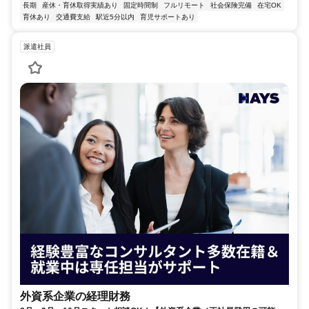
長期
産休・育休取得実績あり
固定時間制
フルリモート
社会保険完備
在宅OK
育休あり
交通費支給
駅近5分以内
育児サポートあり
派遣社員
外資系企業の経理財務