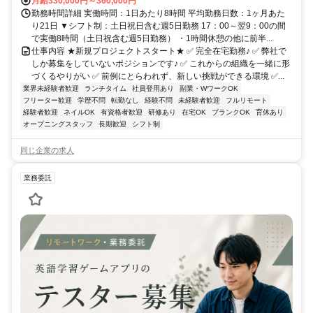
月給330,000円～360,000円
勤務時間詳細 実働時間：1日あたり8時間 平均勤務日数：1ヶ月あた
り21日 ▼シフト制：土日祝日含む週5日勤務 17：00～翌9：00の間
で実働8時間（土日祝含む週5日勤務） ・1時間休憩の他に前半...
仕事内容 ★新規プロジェクトスタート★ ✅ 完全在宅勤務♪ ✅ 弊社で
しか募集をしていないポジションです♪ ✅ これからの組織を一緒に形
づくるやりがい ✅ 前例にとらわれず、新しい挑戦ができる環境 ✅...
業界未経験者歓迎
ランチタイム
社員登用あり
副業・WワークOK
フリーター歓迎
学歴不問
転勤なし
経験不問
未経験者歓迎
フルリモート
経験者歓迎
ネイルOK
有資格者歓迎
研修あり
在宅OK
ブランクOK
育休あり
オープニングスタッフ
長期歓迎
シフト制
同じ企業の求人
業務委託