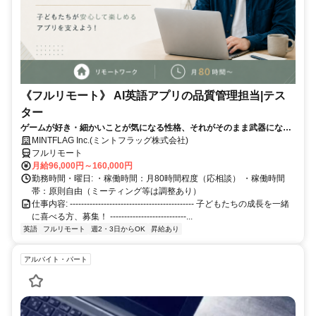
《フルリモート》 AI英語アプリの品質管理担当|テス
ター
ゲームが好き・細かいことが気になる性格、それがそのまま武器になる
仕事です！
MINTFLAG Inc.(ミントフラッグ株式会社)
フルリモート
月給96,000円～160,000円
勤務時間・曜日: ・稼働時間：月80時間程度（応相談） ・稼働時間
帯：原則自由（ミーティング等は調整あり）
仕事内容: -------------------------------------------- 子どもたちの成長を一緒
に喜べる方、募集！ ---------------------------...
英語
フルリモート
週2・3日からOK
昇給あり
アルバイト・パート