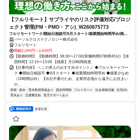
【フルリモート】サプライヤのリスク評価対応/プロジ
ェクト管理(PM・PMO・アシ)_W260875773
フルリモートワーク/開始日相談可/9月スタート/就業開始時間早め/残業
少なめ（10時間以内）
パーソルクロステクノロジー株式会社
フルリモート
時給2,500円～2,600円
【勤務時間】 【勤務時間】08:30〜17:00(実働時間07時間45分) 【休
憩時間】12:15〜13:00 【残業】月10時間程度
【仕事内容】 ＼この求人のおすすめポイント／ ◆フルリモートワー
ク ◆開始日相談可 ◆9月スタート ◆就業開始時間早め ◆残業少なめ
（10時間以内） 【出社不要のため、企業所在地から遠方にお住まい
の...
長期
産休・育休取得実績あり
固定時間制
フルリモート
社会保険完備
在宅OK
育休あり
交通費支給
育児サポートあり
派遣社員