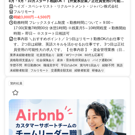
8月・9月・10月スタート相談OK！【外資系企業／正社員登用の可能性
大／700万～800万／リモート勤務OK】経理財務
ヘイズ・スペシャリスト・リクルートメント・ジャパン株式会社
フルリモート
時給3,000円～4,500円
勤務時間 フレックスタイム制度 ＜勤務時間について＞ 9:00～
17:00(実働7時間00分 休憩1時間) ※残業月5～10時間程度 ＜勤務開始
時期＞ 即日～ ※スタート日相談可
仕事内容 ＼おすすめポイント／ 1つ目はリモート勤務OKのお仕事で
す。 2つ目は経験、英語スキルを活かせるお仕事です。 3つ目は正社
員登用の可能性大の求人です。 【 仕事内容 】 ・資金管理業務（日...
業界未経験者歓迎
社員登用あり
副業・WワークOK
60代も応募可
資格取得支援あり
社会保険あり
産休・育休取得実績あり
バイク通勤OK
学歴不問
即日勤務OK
職場見学可
平日のみOK
賞与年1回あり
経験不問
英語
未経験者歓迎
フルリモート
交通費全額支給
経験者歓迎
研修あり
契約社員