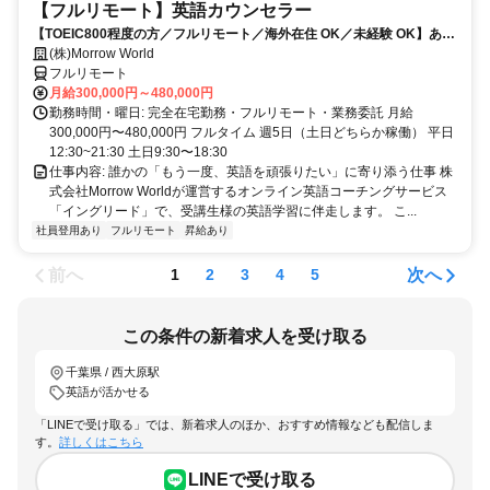
【フルリモート】英語カウンセラー
【TOEIC800程度の方／フルリモート／海外在住 OK／未経験 OK】あな
たが英語学習で経験した失敗も成功も。すべてが、受講生の人生を変え
(株)Morrow World
るお仕事です。
フルリモート
月給300,000円～480,000円
勤務時間・曜日: 完全在宅勤務・フルリモート・業務委託 月給
300,000円〜480,000円 フルタイム 週5日（土日どちらか稼働） 平日
12:30~21:30 土日9:30〜18:30
仕事内容: 誰かの「もう一度、英語を頑張りたい」に寄り添う仕事 株
式会社Morrow Worldが運営するオンライン英語コーチングサービス
「イングリード」で、受講生様の英語学習に伴走します。 こ...
社員登用あり
フルリモート
昇給あり
前へ
次へ
1
2
3
4
5
この条件の新着求人を受け取る
千葉県 / 西大原駅
英語が活かせる
「LINEで受け取る」では、新着求人のほか、おすすめ情報なども配信しま
す。
詳しくはこちら
LINEで受け取る