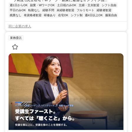
週1日からOK
副業・WワークOK
土日祝のみOK
主婦・主夫歓迎
シフト自由
平日のみOK
転勤なし
経験不問
未経験者歓迎
フルリモート
経験者歓迎
残業なし
有資格者歓迎
研修あり
在宅OK
シフト制
週4日以上OK
服装自由
同じ企業の求人
業務委託