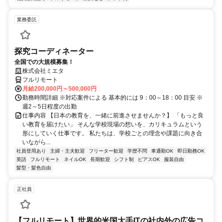
業務委託
探究コーディネーター
全国での大規模募集！
株式会社ミエタ
フルリモート
月給200,000円～500,000円
勤務時間詳細 ※対応案件による 基本的には 9：00～18：00 目安 ※
週2～5日程度の出勤
仕事内容 【日本の教育を、一緒に前進させませんか？】 「もっと良
い教育を届けたい」 そんな学校現場の想いを、カリキュラムという
形にしていく仕事です。 私たちは、学校ごとの理念や課題に向き合
いながら...
社員登用あり
主婦・主夫歓迎
フリーター歓迎
学歴不問
車通勤OK
即日勤務OK
英語
フルリモート
ネイルOK
長期歓迎
シフト制
ピアスOK
服装自由
髪型・髪色自由
正社員
【フルリモート】世界的米国大手ITの社内外の広告コ