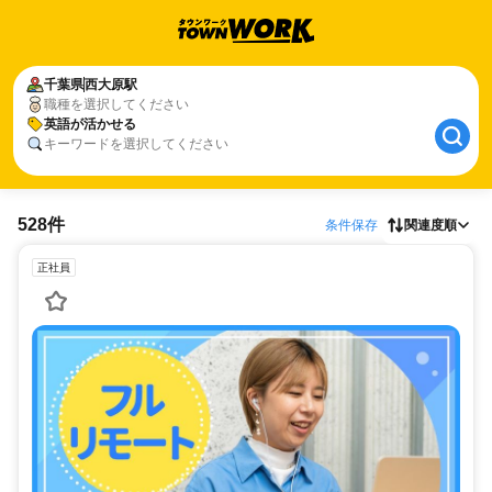
千葉県
西大原駅
職種を選択してください
英語が活かせる
キーワードを選択してください
528件
条件保存
関連度順
正社員