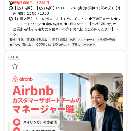
時給3,000円～3,200円
【勤務時間】 【勤務時間】09:00〜17:45(実働時間07時間45分) 【休
憩時間】12:00〜13:00
【仕事内容】 ＼この求人のおすすめポイント／ ◆英語活かせる ◆フ
ルリモートワーク ◆複数名募集 ◆8月スタート 【出社不要のため、
企業所在地から遠方にお住まいの方もお気軽にご応募ください】 ・
グ...
長期
産休・育休取得実績あり
固定時間制
英語
フルリモート
社会保険完備
在宅OK
育休あり
交通費支給
駅近5分以内
育児サポートあり
正社員