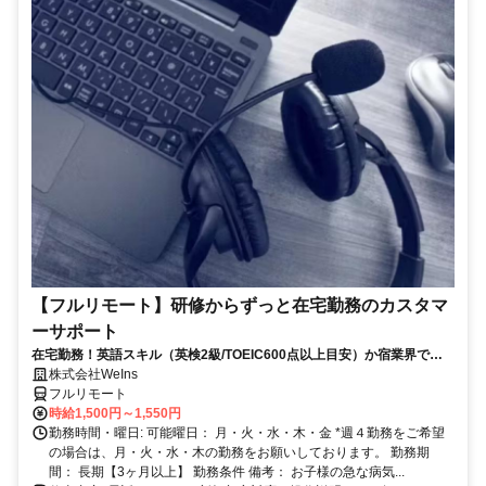
【フルリモート】研修からずっと在宅勤務のカスタマ
ーサポート
在宅勤務！英語スキル（英検2級/TOEIC600点以上目安）か宿業界での
就労経験のいずれか必須★週4〜OK◎
株式会社WeIns
フルリモート
時給1,500円～1,550円
勤務時間・曜日: 可能曜日： 月・火・水・木・金 *週４勤務をご希望
の場合は、月・火・水・木の勤務をお願いしております。 勤務期
間： 長期【3ヶ月以上】 勤務条件 備考： お子様の急な病気...