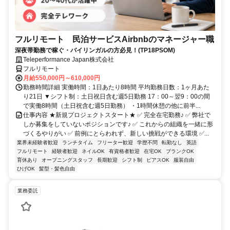
フルリモート 民泊サービスAirbnbのマネージャー職
深夜帯勤務で稼ぐ・バイリンガルの方必見！(TP18PSOM)
Teleperformance Japan株式会社
フルリモート
月給550,000円～610,000円
勤務時間詳細 実働時間：1日あたり8時間 平均勤務日数：1ヶ月あた
り21日 ▼シフト制：土日祝日含む週5日勤務 17：00～翌9：00の間
で実働8時間（土日祝含む週5日勤務） ・1時間休憩の他に前半...
仕事内容 ★新規プロジェクトスタート★ ✅ 完全在宅勤務♪ ✅ 弊社で
しか募集をしていないポジションです♪ ✅ これからの組織を一緒に形
づくるやりがい ✅ 前例にとらわれず、新しい挑戦ができる環境 ✅...
業界未経験者歓迎
ランチタイム
フリーター歓迎
学歴不問
転勤なし
英語
フルリモート
経験者歓迎
ネイルOK
有資格者歓迎
在宅OK
ブランクOK
育休あり
オープニングスタッフ
長期歓迎
シフト制
ピアスOK
服装自由
ひげOK
髪型・髪色自由
業務委託