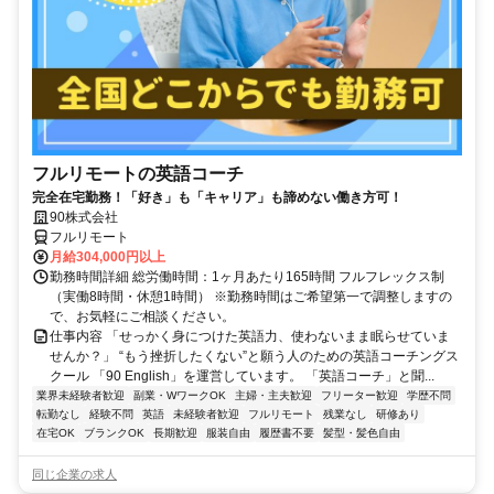
フルリモートの英語コーチ
完全在宅勤務！「好き」も「キャリア」も諦めない働き方可！
90株式会社
フルリモート
月給304,000円以上
勤務時間詳細 総労働時間：1ヶ月あたり165時間 フルフレックス制
（実働8時間・休憩1時間） ※勤務時間はご希望第一で調整しますの
で、お気軽にご相談ください。
仕事内容 「せっかく身につけた英語力、使わないまま眠らせていま
せんか？」 “もう挫折したくない”と願う人のための英語コーチングス
クール 「90 English」を運営しています。 「英語コーチ」と聞...
業界未経験者歓迎
副業・WワークOK
主婦・主夫歓迎
フリーター歓迎
学歴不問
転勤なし
経験不問
英語
未経験者歓迎
フルリモート
残業なし
研修あり
在宅OK
ブランクOK
長期歓迎
服装自由
履歴書不要
髪型・髪色自由
同じ企業の求人