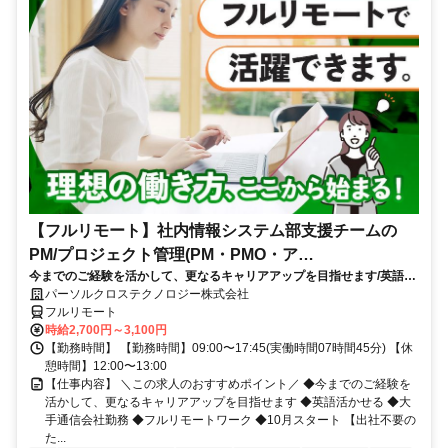
【フルリモート】社内情報システム部支援チームの
PM/プロジェクト管理(PM・PMO・ア
今までのご経験を活かして、更なるキャリアアップを目指せます/英語活
シ)_N260774362
かせる/大手通信会社勤務/フルリモートワーク/10月スタート
パーソルクロステクノロジー株式会社
フルリモート
時給2,700円～3,100円
【勤務時間】 【勤務時間】09:00〜17:45(実働時間07時間45分) 【休
憩時間】12:00〜13:00
【仕事内容】 ＼この求人のおすすめポイント／ ◆今までのご経験を
活かして、更なるキャリアアップを目指せます ◆英語活かせる ◆大
手通信会社勤務 ◆フルリモートワーク ◆10月スタート 【出社不要の
た...