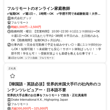
フルリモートのオンライン家庭教師
✅短期OK ✅週1日～、1時間～OK ✅学歴不問で未経験歓迎！大学生
多数活躍中！
株式会社グッド
フルリモート
時給1,500円～2,500円
勤務時間・曜日: 【営業時間】 10:00~22:00 ※1日1コマ(60分)〜OK
※週1日〜OK ※1日あたり平均1~3時間 ※平日のみ、土日祝のみも
OK 【勤務期間】 短期OK(3ヶ月以内)...
仕事内容: ✨完全在宅勤務で予定を組みやすい◎ ✨週に1コマ(60分)か
らOK！短期可能！ ✨未経験でも安心！サポート体制ばっちり！ ✨学
歴不問！学生も可！ ✨受験対策よりも基礎を教える仕事です！ ...
週1日からOK
シフト自由
フルリモート
正社員
【韓国語・英語必須】世界的米国大手ITの社内外のコ
ンテンツレビュアー・日本語不要
世界的大手企業のお仕事をフルリモートで担当・正社員雇用
Drake International K.K., Highspring Japan
フルリモート
月給300,000円～325,000円