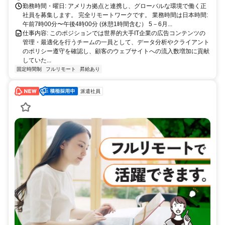
勤務時間・曜日: アメリカ拠点と連携し、グローバルな環境で働く正
社員を募集します。 完全リモートワークです。 業務時間は日本時間:
午前7時00分〜午後4時00分 (休憩1時間含む） 5－6月...
仕事内容: このポジションでは世界的大手IT企業の広告コンテンツの
管理・最適化を行うチームの一員として、データ分析やクライアント
のポリシー遵守を確認し、顧客のウェブサイトへの流入数増加に貢献
していた...
固定時間制
フルリモート
昇給あり
派遣社員