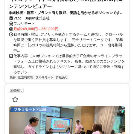
ンテンツレビュアー
未経験者・新卒・ブランク有り歓迎、英語を活かせるポジションです。
完全リモート
Vaco Japan株式会社
フルリモート
月給249,000円～250,000円
勤務時間・曜日: アメリカを拠点とするチームと連携し、グローバル
な環境で働く正社員を募集します。 完全リモートワークです。 業務
時間は下記の３つの就業時間から選択いただけます。 １．研修期間
中...
仕事内容: このポジションでは世界的大手IT企業のオンラインプラッ
トフォーム上に投稿されるテキスト、画像、動画などのコンテンツを
確認し、ガイドラインおよびポリシーに基づいて適切に管理・判断す
るポジシ...
急募
固定時間制
フルリモート
昇給あり
業務委託