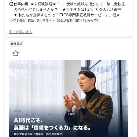
仕事内容: ★未経験歓迎★「ielts受験の経験を活かして一緒に受験生
の合格へ伴走しませんか？」 ★大学生をはじめ、社会人も活躍中！
★ 私たちが提供するのは「IELTS専門家庭教師サービス」。従来...
シフト自由
英語
フルリモート
完全歩合制
週2・3日からOK
同じ企業の求人
業務委託