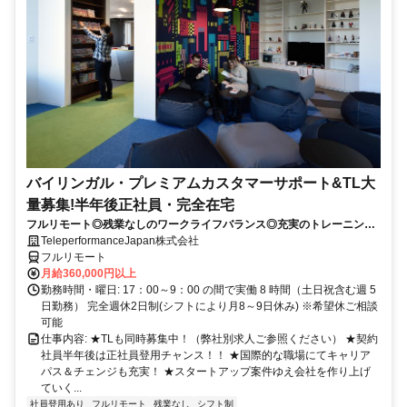
バイリンガル・プレミアムカスタマーサポート&TL大
量募集!半年後正社員・完全在宅
フルリモート◎残業なしのワークライフバランス◎充実のトレーニング
◎語学を活かして将来キャリア有望
TeleperformanceJapan株式会社
フルリモート
月給360,000円以上
勤務時間・曜日: 17：00～9：00 の間で実働 8 時間（土日祝含む週 5
日勤務） 完全週休2日制(シフトにより月8～9日休み) ※希望休ご相談
可能
仕事内容: ★TLも同時募集中！（弊社別求人ご参照ください） ★契約
社員半年後は正社員登用チャンス！！ ★国際的な職場にてキャリア
パス＆チェンジも充実！ ★スタートアップ案件ゆえ会社を作り上げ
ていく...
社員登用あり
フルリモート
残業なし
シフト制