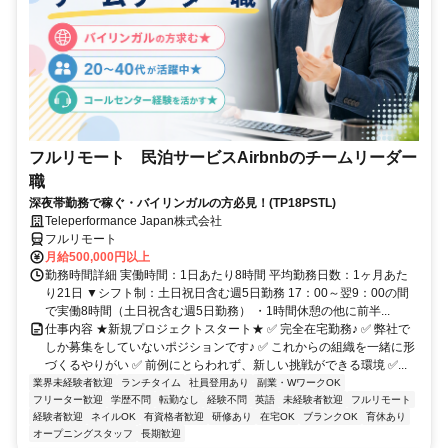
フルリモート 民泊サービスAirbnbのチームリーダー
職
深夜帯勤務で稼ぐ・バイリンガルの方必見！(TP18PSTL)
Teleperformance Japan株式会社
フルリモート
月給500,000円以上
勤務時間詳細 実働時間：1日あたり8時間 平均勤務日数：1ヶ月あた
り21日 ▼シフト制：土日祝日含む週5日勤務 17：00～翌9：00の間
で実働8時間（土日祝含む週5日勤務） ・1時間休憩の他に前半...
仕事内容 ★新規プロジェクトスタート★ ✅ 完全在宅勤務♪ ✅ 弊社で
しか募集をしていないポジションです♪ ✅ これからの組織を一緒に形
づくるやりがい ✅ 前例にとらわれず、新しい挑戦ができる環境 ✅...
業界未経験者歓迎
ランチタイム
社員登用あり
副業・WワークOK
フリーター歓迎
学歴不問
転勤なし
経験不問
英語
未経験者歓迎
フルリモート
経験者歓迎
ネイルOK
有資格者歓迎
研修あり
在宅OK
ブランクOK
育休あり
オープニングスタッフ
長期歓迎