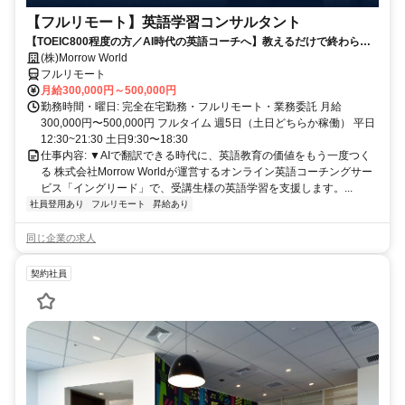
【フルリモート】英語学習コンサルタント
【TOEIC800程度の方／AI時代の英語コーチへ】教えるだけで終わらな
い。受講生の学習習慣と“自分の言葉で伝える力”を育てるお仕事です
(株)Morrow World
フルリモート
月給300,000円～500,000円
勤務時間・曜日: 完全在宅勤務・フルリモート・業務委託 月給
300,000円〜500,000円 フルタイム 週5日（土日どちらか稼働） 平日
12:30~21:30 土日9:30〜18:30
仕事内容: ▼AIで翻訳できる時代に、英語教育の価値をもう一度つく
る 株式会社Morrow Worldが運営するオンライン英語コーチングサー
ビス「イングリード」で、受講生様の英語学習を支援します。...
社員登用あり
フルリモート
昇給あり
同じ企業の求人
契約社員