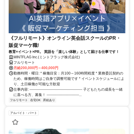
《フルリモート》オンライン英会話スクールのPR・
販促マーケ職!
教育×イベント×PR。 英語を「楽しい体験」として届ける仕事です！
MINTFLAG Inc.(ミントフラッグ株式会社)
フルリモート
月給200,000円～400,000円
勤務時間・曜日: * 稼働目安：月100～160時間程度 * 業務委託契約の
ため、稼働時間はご自身で調整可能です * イベントスケジュールによ
り、土日稼働が可能な方歓迎
仕事内容: -------------------------------------------- 子どもたちの成長を一緒
に喜べる方、募集！ ---------------------------...
フルリモート
在宅OK
昇給あり
アルバイト・パート