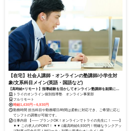
【在宅】社会人講師・オンラインの塾講師/小学生対
象/文系科目メイン(英語・国語など)
【高時給×リモート】指導経験を活かしてオンライン塾講師を副業に！
週1～OK！
トライのオンライン個別指導塾 オンライン事業部
フルリモート
時給1,430円～6,930円
勤務時間 担当科目や勤務曜日/時間は柔軟に対応でき、ご希望に応じ
てシフトの調整が可能です。
仕事内容 【―― ブランクOK！オンラインでトライの先生に！ ――】
▼▼ この求人のPOINT！ ▼▼ □最高時給6,930円！明確なランクアッ
プ制度 □完全在宅！Wワーク・副業に最適なオンライン指...