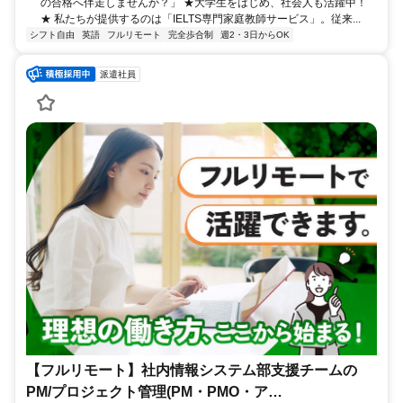
の合格へ伴走しませんか？」 ★大学生をはじめ、社会人も活躍中！
★ 私たちが提供するのは「IELTS専門家庭教師サービス」。従来...
シフト自由
英語
フルリモート
完全歩合制
週2・3日からOK
派遣社員
【フルリモート】社内情報システム部支援チームの
PM/プロジェクト管理(PM・PMO・ア