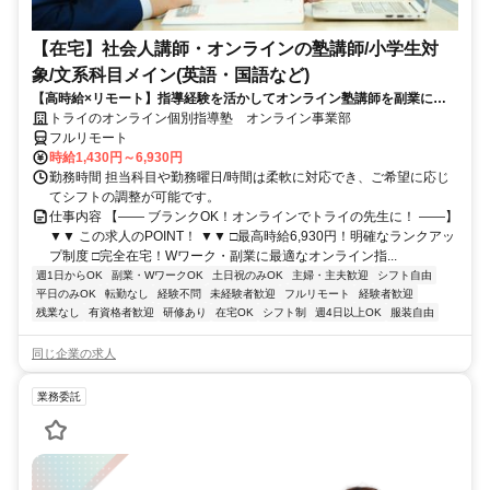
【在宅】社会人講師・オンラインの塾講師/小学生対
象/文系科目メイン(英語・国語など)
【高時給×リモート】指導経験を活かしてオンライン塾講師を副業に！
週1～OK！
トライのオンライン個別指導塾 オンライン事業部
フルリモート
時給1,430円～6,930円
勤務時間 担当科目や勤務曜日/時間は柔軟に対応でき、ご希望に応じ
てシフトの調整が可能です。
仕事内容 【―― ブランクOK！オンラインでトライの先生に！ ――】
▼▼ この求人のPOINT！ ▼▼ □最高時給6,930円！明確なランクアッ
プ制度 □完全在宅！Wワーク・副業に最適なオンライン指...
週1日からOK
副業・WワークOK
土日祝のみOK
主婦・主夫歓迎
シフト自由
平日のみOK
転勤なし
経験不問
未経験者歓迎
フルリモート
経験者歓迎
残業なし
有資格者歓迎
研修あり
在宅OK
シフト制
週4日以上OK
服装自由
同じ企業の求人
業務委託