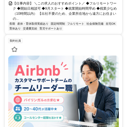
【仕事内容】 ＼この求人のおすすめポイント／ ◆フルリモートワー
ク ◆開始日相談可 ◆9月スタート ◆就業開始時間早め ◆残業少なめ
（10時間以内） 【出社不要のため、企業所在地から遠方にお住まい
の...
長期
産休・育休取得実績あり
固定時間制
フルリモート
社会保険完備
在宅OK
育休あり
交通費支給
育児サポートあり
契約社員