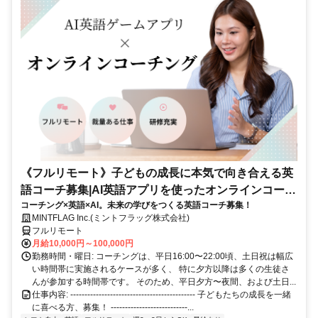
《フルリモート》子どもの成長に本気で向き合える英
語コーチ募集|AI英語アプリを使ったオンラインコーチ
コーチング×英語×AI。未来の学びをつくる英語コーチ募集！
ング
MINTFLAG Inc.(ミントフラッグ株式会社)
フルリモート
月給10,000円～100,000円
勤務時間・曜日: コーチングは、平日16:00〜22:00頃、土日祝は幅広
い時間帯に実施されるケースが多く、 特に夕方以降は多くの生徒さ
んが参加する時間帯です。 そのため、平日夕方〜夜間、および土日...
仕事内容: -------------------------------------------- 子どもたちの成長を一緒
に喜べる方、募集！ ---------------------------...