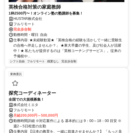
英検合格対策の家庭教師
1枠2500円〜！オンライン塾の塾講師を募集！
HUSTAR株式会社
フルリモート
完全歩合制
勤務時間・曜日: 自由
仕事内容: ★未経験歓迎★「英検合格の経験を活かして一緒に受験生
の合格へ伴走しませんか？」 ★東大早慶の学生、及び社会人が活躍
中！★ 私たちが提供するのは「英検コーチングサービス」。従来の
予備校や...
シフト自由
フルリモート
残業なし
完全歩合制
業務委託
探究コーディネーター
全国での大規模募集！
株式会社ミエタ
フルリモート
月給200,000円～500,000円
勤務時間詳細 ※対応案件による 基本的には 9：00～18：00 目安 ※
週2～5日程度の出勤
仕事内容 【日本の教育を、一緒に前進させませんか？】 「もっと良