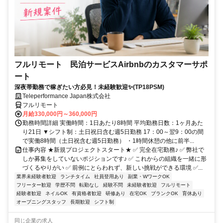
フルリモート 民泊サービスAirbnbのカスタマーサポ
ート
深夜帯勤務で稼ぎたい方必見！未経験歓迎✨(TP18PSM)
Teleperformance Japan株式会社
フルリモート
月給330,000円～360,000円
勤務時間詳細 実働時間：1日あたり8時間 平均勤務日数：1ヶ月あた
り21日 ▼シフト制：土日祝日含む週5日勤務 17：00～翌9：00の間
で実働8時間（土日祝含む週5日勤務） ・1時間休憩の他に前半...
仕事内容 ★新規プロジェクトスタート★ ✅ 完全在宅勤務♪ ✅ 弊社で
しか募集をしていないポジションです♪ ✅ これからの組織を一緒に形
づくるやりがい ✅ 前例にとらわれず、新しい挑戦ができる環境 ✅...
業界未経験者歓迎
ランチタイム
社員登用あり
副業・WワークOK
フリーター歓迎
学歴不問
転勤なし
経験不問
未経験者歓迎
フルリモート
経験者歓迎
ネイルOK
有資格者歓迎
研修あり
在宅OK
ブランクOK
育休あり
オープニングスタッフ
長期歓迎
シフト制
同じ企業の求人