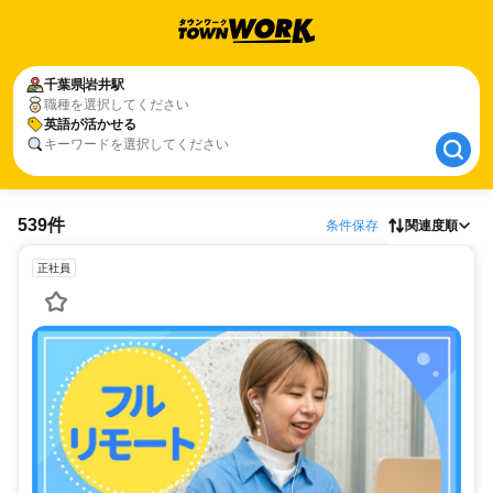
千葉県
千葉県
岩井駅
岩井駅
職種を選択してください
英語が活かせる
英語が活かせる
キーワードを選択してください
539件
条件保存
関連度順
正社員