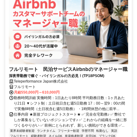
フルリモート 民泊サービスAirbnbのマネージャー職
深夜帯勤務で稼ぐ・バイリンガルの方必見！(TP18PSOM)
Teleperformance Japan株式会社
フルリモート
月給550,000円～610,000円
勤務時間詳細 実働時間：1日あたり8時間 平均勤務日数：1ヶ月あた
り21日 ▼シフト制：土日祝日含む週5日勤務 17：00～翌9：00の間
で実働8時間（土日祝含む週5日勤務） ・1時間休憩の他に前半...
仕事内容 ★新規プロジェクトスタート★ ✅ 完全在宅勤務♪ ✅ 弊社で
しか募集をしていないポジションです♪ ✅ これからの組織を一緒に形
づくるやりがい ✅ 前例にとらわれず、新しい挑戦ができる環境 ✅...
業界未経験者歓迎
ランチタイム
フリーター歓迎
学歴不問
転勤なし
英語
フルリモート
経験者歓迎
ネイルOK
有資格者歓迎
在宅OK
ブランクOK