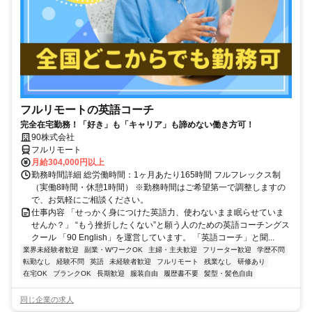
フルリモートの英語コーチ
完全在宅勤務！「好き」も「キャリア」も諦めない働き方可！
90株式会社
フルリモート
月給304,000円以上
勤務時間詳細 総労働時間：1ヶ月あたり165時間 フルフレックス制
（実働8時間・休憩1時間） ※勤務時間はご希望第一で調整しますの
で、お気軽にご相談ください。
仕事内容 「せっかく身につけた英語力、使わないまま眠らせていま
せんか？」 “もう挫折したくない”と願う人のための英語コーチングス
クール 「90 English」を運営しています。 「英語コーチ」と聞...
業界未経験者歓迎
副業・WワークOK
主婦・主夫歓迎
フリーター歓迎
学歴不問
転勤なし
経験不問
英語
未経験者歓迎
フルリモート
残業なし
研修あり
在宅OK
ブランクOK
長期歓迎
服装自由
履歴書不要
髪型・髪色自由
同じ企業の求人