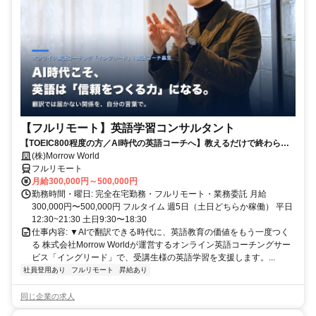
【フルリモート】英語学習コンサルタント
【TOEIC800程度の方／AI時代の英語コーチへ】教えるだけで終わらな
い。受講生の学習習慣と“自分の言葉で伝える力”を育てるお仕事です
(株)Morrow World
フルリモート
月給300,000円～500,000円
勤務時間・曜日: 完全在宅勤務・フルリモート・業務委託 月給
300,000円〜500,000円 フルタイム 週5日（土日どちらか稼働） 平日
12:30~21:30 土日9:30〜18:30
仕事内容: ▼AIで翻訳できる時代に、英語教育の価値をもう一度つく
る 株式会社Morrow Worldが運営するオンライン英語コーチングサー
ビス「イングリード」で、受講生様の英語学習を支援します。...
社員登用あり
フルリモート
昇給あり
同じ企業の求人