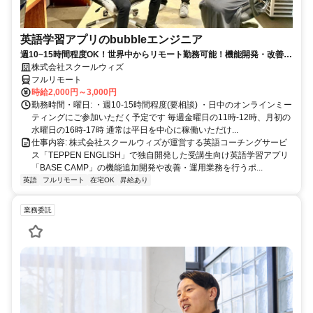
英語学習アプリのbubbleエンジニア
週10~15時間程度OK！世界中からリモート勤務可能！機能開発・改善担
当
株式会社スクールウィズ
フルリモート
時給2,000円～3,000円
勤務時間・曜日: ・週10-15時間程度(要相談) ・日中のオンラインミー
ティングにご参加いただく予定です 毎週金曜日の11時-12時、月初の
水曜日の16時-17時 通常は平日を中心に稼働いただけ...
仕事内容: 株式会社スクールウィズが運営する英語コーチングサービ
ス「TEPPEN ENGLISH」で独自開発した受講生向け英語学習アプリ
「BASE CAMP」の機能追加開発や改善・運用業務を行うポ...
英語
フルリモート
在宅OK
昇給あり
業務委託