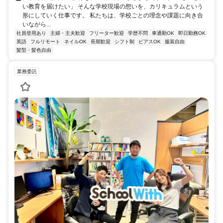
い教育を届けたい」 そんな学校現場の想いを、カリキュラムという
形にしていく仕事です。 私たちは、学校ごとの理念や課題に向き合
いながら...
社員登用あり
主婦・主夫歓迎
フリーター歓迎
学歴不問
車通勤OK
即日勤務OK
英語
フルリモート
ネイルOK
長期歓迎
シフト制
ピアスOK
服装自由
髪型・髪色自由
業務委託