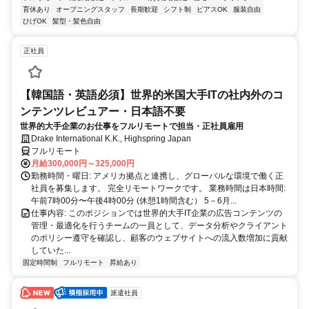
育休あり
オープニングスタッフ
長期歓迎
シフト制
ピアスOK
服装自由
ひげOK
髪型・髪色自由
正社員
【韓国語・英語必須】世界的米国大手ITの社内外のコ
ンテンツレビュアー・日本語不要
世界的大手企業のお仕事をフルリモートで担当・正社員雇用
Drake International K.K., Highspring Japan
フルリモート
月給300,000円～325,000円
勤務時間・曜日: アメリカ拠点と連携し、グローバルな環境で働く正
社員を募集します。 完全リモートワークです。 業務時間は日本時間:
午前7時00分〜午後4時00分 (休憩1時間含む） 5－6月...
仕事内容: このポジションでは世界的大手IT企業の広告コンテンツの
管理・最適化を行うチームの一員として、データ分析やクライアント
のポリシー遵守を確認し、顧客のウェブサイトへの流入数増加に貢献
していた...
固定時間制
フルリモート
昇給あり
派遣社員