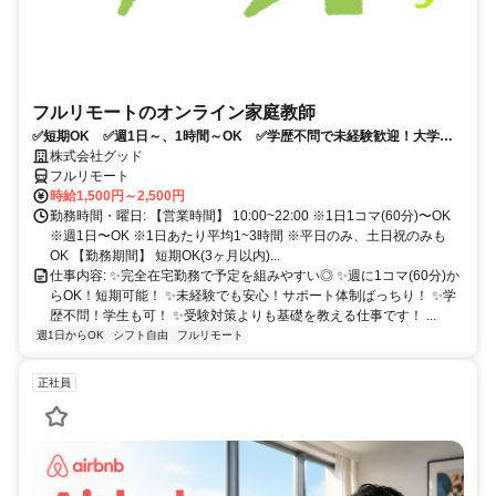
フルリモートのオンライン家庭教師
✅短期OK ✅週1日～、1時間～OK ✅学歴不問で未経験歓迎！大学生
多数活躍中！
株式会社グッド
フルリモート
時給1,500円～2,500円
勤務時間・曜日: 【営業時間】 10:00~22:00 ※1日1コマ(60分)〜OK
※週1日〜OK ※1日あたり平均1~3時間 ※平日のみ、土日祝のみも
OK 【勤務期間】 短期OK(3ヶ月以内)...
仕事内容: ✨完全在宅勤務で予定を組みやすい◎ ✨週に1コマ(60分)か
らOK！短期可能！ ✨未経験でも安心！サポート体制ばっちり！ ✨学
歴不問！学生も可！ ✨受験対策よりも基礎を教える仕事です！ ...
週1日からOK
シフト自由
フルリモート
正社員