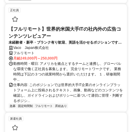
正社員
【フルリモート】世界的米国大手ITの社内外の広告コ
ンテンツレビュアー
未経験者・新卒・ブランク有り歓迎、英語を活かせるポジションです。
完全リモート
Vaco Japan株式会社
フルリモート
月給249,000円～250,000円
勤務時間・曜日: アメリカを拠点とするチームと連携し、グローバル
な環境で働く正社員を募集します。 完全リモートワークです。 業務
時間は下記の３つの就業時間から選択いただけます。 １．研修期間
中...
仕事内容: このポジションでは世界的大手IT企業のオンラインプラッ
トフォーム上に投稿されるテキスト、画像、動画などのコンテンツを
確認し、ガイドラインおよびポリシーに基づいて適切に管理・判断す
るポジシ...
急募
固定時間制
フルリモート
昇給あり
派遣社員