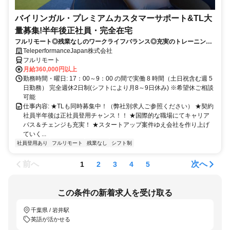
バイリンガル・プレミアムカスタマーサポート&TL大
量募集!半年後正社員・完全在宅
フルリモート◎残業なしのワークライフバランス◎充実のトレーニング
◎語学を活かして将来キャリア有望
TeleperformanceJapan株式会社
フルリモート
月給360,000円以上
勤務時間・曜日: 17：00～9：00 の間で実働 8 時間（土日祝含む週 5
日勤務） 完全週休2日制(シフトにより月8～9日休み) ※希望休ご相談
可能
仕事内容: ★TLも同時募集中！（弊社別求人ご参照ください） ★契約
社員半年後は正社員登用チャンス！！ ★国際的な職場にてキャリア
パス＆チェンジも充実！ ★スタートアップ案件ゆえ会社を作り上げ
ていく...
社員登用あり
フルリモート
残業なし
シフト制
前へ
次へ
1
2
3
4
5
この条件の新着求人を受け取る
千葉県 / 岩井駅
英語が活かせる