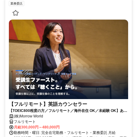
業務委託
【フルリモート】英語カウンセラー
【TOEIC800程度の方／フルリモート／海外在住 OK／未経験 OK】あな
たが英語学習で経験した失敗も成功も。すべてが、受講生の人生を変え
(株)Morrow World
るお仕事です。
フルリモート
月給300,000円～480,000円
勤務時間・曜日: 完全在宅勤務・フルリモート・業務委託 月給