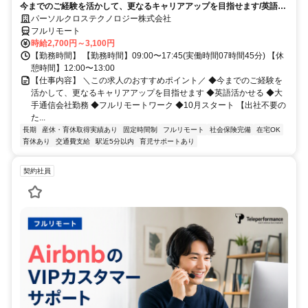
今までのご経験を活かして、更なるキャリアアップを目指せます/英語活
シ)_N260774362
かせる/大手通信会社勤務/フルリモートワーク/10月スタート
パーソルクロステクノロジー株式会社
フルリモート
時給2,700円～3,100円
【勤務時間】 【勤務時間】09:00〜17:45(実働時間07時間45分) 【休
憩時間】12:00〜13:00
【仕事内容】 ＼この求人のおすすめポイント／ ◆今までのご経験を
活かして、更なるキャリアアップを目指せます ◆英語活かせる ◆大
手通信会社勤務 ◆フルリモートワーク ◆10月スタート 【出社不要の
た...
長期
産休・育休取得実績あり
固定時間制
フルリモート
社会保険完備
在宅OK
育休あり
交通費支給
駅近5分以内
育児サポートあり
契約社員