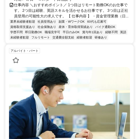
仕事内容 ＼おすすめポイント／ 1つ目はリモート勤務OKのお仕事で
す。 2つ目は経験、英語スキルを活かせるお仕事です。 3つ目は正社
員登用の可能性大の求人です。 【 仕事内容 】 ・資金管理業務（日...
業界未経験者歓迎
社員登用あり
副業・WワークOK
60代も応募可
資格取得支援あり
社会保険あり
産休・育休取得実績あり
バイク通勤OK
学歴不問
即日勤務OK
職場見学可
平日のみOK
賞与年1回あり
経験不問
英語
未経験者歓迎
フルリモート
交通費全額支給
経験者歓迎
研修あり
アルバイト・パート