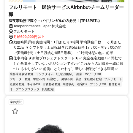
フルリモート 民泊サービスAirbnbのチームリーダー
職
深夜帯勤務で稼ぐ・バイリンガルの方必見！(TP18PSTL)
Teleperformance Japan株式会社
フルリモート
月給500,000円以上
勤務時間詳細 実働時間：1日あたり8時間 平均勤務日数：1ヶ月あた
り21日 ▼シフト制：土日祝日含む週5日勤務 17：00～翌9：00の間
で実働8時間（土日祝含む週5日勤務） ・1時間休憩の他に前半...
仕事内容 ★新規プロジェクトスタート★ ✅ 完全在宅勤務♪ ✅ 弊社で
しか募集をしていないポジションです♪ ✅ これからの組織を一緒に形
づくるやりがい ✅ 前例にとらわれず、新しい挑戦ができる環境 ✅...
業界未経験者歓迎
ランチタイム
社員登用あり
副業・WワークOK
フリーター歓迎
学歴不問
転勤なし
経験不問
英語
未経験者歓迎
フルリモート
経験者歓迎
ネイルOK
有資格者歓迎
研修あり
在宅OK
ブランクOK
育休あり
オープニングスタッフ
長期歓迎
業務委託