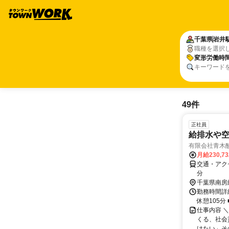
千葉県
岩井
職種を選択
変形労働時
キーワード
49件
正社員
給排水や
有限会社青木
月給230,7
交通・アク
分
千葉県南房
勤務時間詳細
休憩105分
仕事内容 
くる、社会
けたい」その