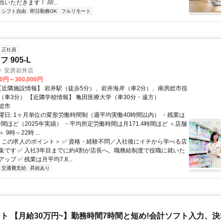
ただきます！ ////...
シフト自由
即日勤務OK
フルリモート
正社員
 905-L
キ 安房岩井店
00円～300,000円
所富山支所（車3分） 【近隣学校情報】 亀田医療大学（車30分・遠方）
総市
曜日: 1ヶ月単位の変形労働時間制（週平均実働40時間以内） ・残業は
時間ほど（2025年実績） ・平均所定労働時間は月171.4時間ほど ＜店舗
9時～22時 ...
 ＜この求人のポイント＞ ✅ 資格・経験不問／入社後にイチから学べる店
集です ✅ 入社3年目までに約4割が店長へ。職務給制度で役職に就いた
ップ ✅ 残業は月平均7.8...
交通費支給
昇給あり
ト 【月給30万円~】勤務時間7時間と短め!会計ソフト入力、