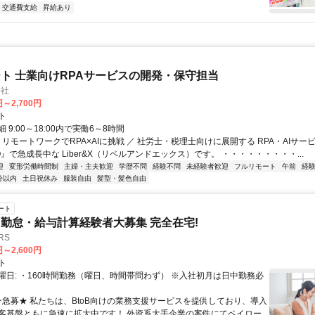
交通費支給
昇給あり
ト 士業向けRPAサービスの開発・保守担当
会社
円～2,700円
ト
 9:00～18:00内で実働6～8時間
 リモートワークでRPA×AIに挑戦 ／ 社労士・税理士向けに展開する RPA・AIサー
O』で急成長中な Liber&X（リベルアンドエックス）です。 ・・・・・・・・・...
迎
変形労働時間制
主婦・主夫歓迎
学歴不問
経験不問
未経験者歓迎
フルリモート
午前
経
分以内
土日祝休み
服装自由
髪型・髪色自由
ート
勤怠・給与計算経験者大募集 完全在宅!
RS
円～2,600円
ト
曜日: ・160時間勤務（曜日、時間帯問わず） ※入社初月は日中勤務必
 ★急募★ 私たちは、BtoB向けの業務支援サービスを提供しており、導入
客基盤ともに急速に拡大中です！ 外資系大手企業の案件にてペイロー