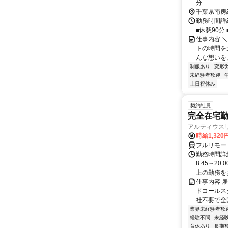
分
千葉県南房
勤務時間詳細
■休憩90分
仕事内容 
トの時間を
んな想いを、
制服あり
変形
未経験者歓迎
土日祝休み
契約社員
完全在宅勤
アルティウス
時給1,320
フルリモー
勤務時間詳
8:45～2
上の勤務をお
仕事内容 
ドコールス
社不要で全国
業界未経験者歓
経験不問
未経
育休あり
長期