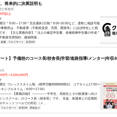
成、将来的に決算説明も
理士事務所
00円以上
ト
: * 9:00～17:00 * 完全週休2日制 * 9:00-16:00など、柔軟に相談可能
 弊事務所は、不動産業（不動産賃貸、売買、開発等）にほぼ特化した税
です。 【主な業務内容】 * 法人の確定申告書、各種税務申告書の作成 *
不動産売買契約、建築関連...
急募
フルリモート
在宅OK
ート】予備校のコース長/校舎長|学習/進路指導/メンター|年収40
会社
000円～6,500,000円
ト
日: フレックスタイム制 （標準労働時間8時間/日、コアタイム17:00〜
レキシブルタイム：9:00〜17:00）
────── 【業務詳細】 ────── 中学生、高校生とその保護者へ向け
インスクール」のコース長（校舎長）です。 生徒、保護者との定期的
やチャットツールでの対応（メ...
フルリモート
在宅OK
昇給あり