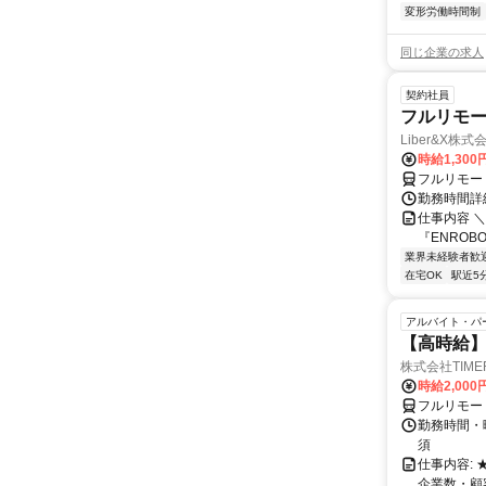
変形労働時間制
同じ企業の求人
契約社員
フルリモー
Liber&X株式
時給1,300
フルリモー
勤務時間詳細
仕事内容 ＼
『ENROB
業界未経験者歓
在宅OK
駅近5
アルバイト・パ
【高時給】
株式会社TIME
時給2,000
フルリモー
勤務時間・
須
仕事内容:
企業数・顧