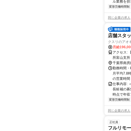
ル業務を担当い
変形労働時間制
同じ企業の求人
店舗スタッフ
クスリのアオ
月給196,0
アクセス: 【近隣施設情報】 岩井駅（徒歩5分）、岩井海岸（車2分）、南房総市役
千葉県南房
勤務時間・
月平均7.8
の営業時間＞ 
仕事内容:
長候補の募
時点で年収ア
変形労働時間制
同じ企業の求人
正社員
フルリモー