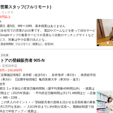
営業スタッフ(フルリモート)
トリンクス
00円以上
ト
曜日: 週5回、9時〜18時、基本残業はありません
 完全在宅での営業のお仕事です。 電話やズームなどを使って自社サービ
Googleマップの集客サービスや見積もり比較のマッチングサイトなど
ビス、対象は中小企業の法人とな...
固定時間制
フルリモート
残業なし
在宅OK
正社員
トアの登録販売者 905-N
キ 安房岩井店
00円～330,000円
所富山支所（車3分） 【近隣学校情報】 亀田医療大学（車30分・遠方）
総市
曜日: 1ヶ月単位の変形労働時間制（週平均実働40時間以内） ・残業は
時間ほど（2025年実績） ・平均所定労働時間は月171.4時間ほど ＜店舗
9時～22時 ...
 ＜この求人のポイント＞ ✅ 登録販売者の資格を活かせる店長候補の募集
 月1万円を支給） ✅ 入社3年目までに約4割が店長へ。職務給制度で役
点で年収アップ ✅ 残業は...