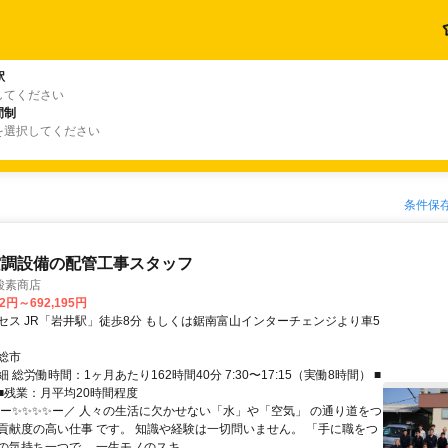
駅
してください
間制
を選択してください
条件保
空調設備の配管工事スタッフ
酸素商店
32円～692,195円
セス JR「岩井駅」徒歩8分 もしくは鋸南富山インターチェンジより車5
総市
 総労働時間：1ヶ月あたり162時間40分 7:30〜17:15（実働8時間） ■
 ■残業：月平均20時間程度
＼ー✨✨✨✨ー／ 人々の生活に欠かせない「水」や「空気」 の通り道をつ
貢献度の高い仕事 です。 知識や経験は一切問いません。 「手に職をつ
気持ち一つで、 一生モノのスキ...