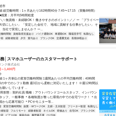
総市
 総労働時間：1ヶ月あたり162時間40分 7:45〜17:15 （実働8時間）
 ■残業：月平均5時間程度
＼＼✨無資格・未経験OK！ 働きやすさのポイント✨／／ ー 「プライベー
大切にしたい」 「安定した会社で、 地域に貢献する仕事がしたい」 そ
当社で実現しませんか？ ー...
労働時間制
資格取得支援あり
バイク通勤OK
車通勤OK
職場見学可
転勤なし
午前
経験者歓迎
夕方
賞与あり
ブランクOK
交通費支給
長期休暇あり
務│スマホユーザーのカスタマーサポート
リンク株式会社
円～1,400円
ト
細 1ヶ月単位の変形労働時間制 1週間あたりの平均労働時間：40時間
0:00の中でのシフト勤務 週3日から柔軟に対応いたします！ ※週12時間以
願いしています ...
雇用形態：契約社員 職種：アウトバウンドコールスタッフ、インバウン
タッフ、一般事務 ＊各種制度が整った環境の中での在宅ワーク！ ＊出
から応募可能◎ ＊PCやモニター等...
迎
変形労働時間制
副業・WワークOK
主婦・主夫歓迎
フリーター歓迎
転勤なし
験者歓迎
フルリモート
経験者歓迎
ネイルOK
研修あり
在宅OK
ブランクOK
歓迎
ピアスOK
服装自由
履歴書不要
ひげOK