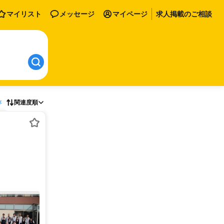
マイリスト
メッセージ
マイページ
求人掲載のご相談
存
関連度順