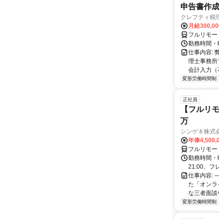
申告書作
クレフティ税
月給300,0
フルリモー
勤務時間・曜日
仕事内容:
理士事務所
会計入力（
変形労働時間制
正社員
【フルリモ
万
シンゲキ株式
年俸4,500,
フルリモー
勤務時間・曜
21:00、フ
仕事内容: 
た「オンラ
な三者面談
変形労働時間制