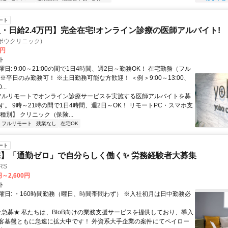
ート
・日給2.4万円】完全在宅!オンライン診療の医師アルバイト!
c(ヨボウクリニック)
0円
ト
日: 9:00～21:00の間で1日4時間、週2日～勤務OK！ 在宅勤務（フル
※平日のみ勤務可！ ※土日勤務可能な方歓迎！ ＜例＞9:00～13:00、
...
 フルリモートでオンライン診療サービスを実施する医師アルバイトを募
す。 9時～21時の間で1日4時間、週2日～OK！ リモートPC・スマホ支
種別】 クリニック（保険...
フルリモート
残業なし
在宅OK
ート
】「通勤ゼロ」で自分らしく働く✨ 労務経験者大募集
RS
円～2,600円
ト
曜日: ・160時間勤務（曜日、時間帯問わず） ※入社初月は日中勤務必
 ★急募★ 私たちは、BtoB向けの業務支援サービスを提供しており、導入
客基盤ともに急速に拡大中です！ 外資系大手企業の案件にてペイロー