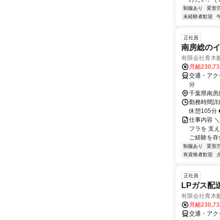
制服あり
変形
未経験者歓迎
正社員
南房総の
有限会社青木
月給230,7
交通・アク
分
千葉県南房
勤務時間詳細
休憩105分
仕事内容 
フラを 支
ご経験を存分
制服あり
変形
有資格者歓迎
正社員
LPガス配
有限会社青木
月給230,7
交通・アク