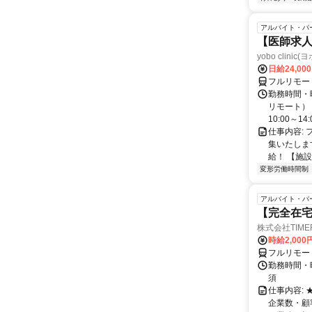
アルバイト・パ
【医師求人
yobo clini
日給24,00
フルリモー
勤務時間・曜
リモート） 
10:00～14:0
仕事内容:
集いたしま
給！ 【施設
変形労働時間制
アルバイト・パ
【完全在宅
株式会社TIME
時給2,000
フルリモー
勤務時間・
須
仕事内容:
企業数・顧