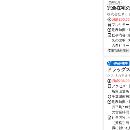
契約社員
完全在宅の
株式会社ネッ
月給250,0
フルリモー
勤務時間・
仕事内容:
スの説明（
の自社サー
変形労働時間制
ドラッグス
クスリのアオ
月給236,0
アクセス: 【近隣施設情報】 岩井駅（徒歩5分）、岩井海岸（車2分）、南房総市役
千葉県南房
勤務時間・
月平均7.8
の営業時間＞ 
仕事内容:
（資格手当
職に就いた時