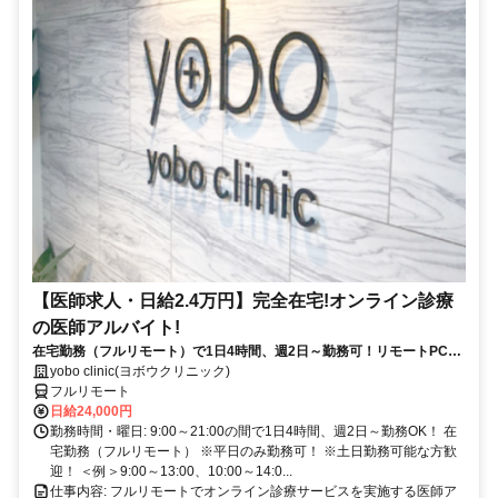
【医師求人・日給2.4万円】完全在宅!オンライン診療
の医師アルバイト!
在宅勤務（フルリモート）で1日4時間、週2日～勤務可！リモートPC・
スマホ支給！
yobo clinic(ヨボウクリニック)
フルリモート
日給24,000円
勤務時間・曜日: 9:00～21:00の間で1日4時間、週2日～勤務OK！ 在
宅勤務（フルリモート） ※平日のみ勤務可！ ※土日勤務可能な方歓
迎！ ＜例＞9:00～13:00、10:00～14:0...
仕事内容: フルリモートでオンライン診療サービスを実施する医師ア