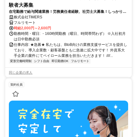
験者大募集
在宅勤務で給与関連業務！労務責任者経験、社労士大募集！しっかり稼
ぎたい方、注目！
株式会社TIMERS
フルリモート
時給2,000円～2,600円
勤務時間・曜日: ・160時間勤務（曜日、時間帯問わず） ※入社初月
は日中勤務必須
仕事内容: ★急募★ 私たちは、BtoB向けの業務支援サービスを提供し
ており、導入企業数・顧客基盤ともに急速に拡大中です！ 外資系大
手企業の案件にてペイロール業務を担当いただきます！ ////...
変形労働時間制
シフト自由
即日勤務OK
フルリモート
同じ企業の求人
契約社員