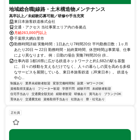
地域総合職|線路・土木構造物メンテナンス
高卒以上／未経験応募可能／研修や手当充実
東日本旅客鉄道株式会社
交通・アクセス 当社事業エリア内の各拠点
月給263,000円以上
千葉県大網白里市
勤務時間詳細 実働時間：1日あたり7時間20分 平均勤務日数：1ヶ月
あたり20日 〜 22日 勤務時間・始終業時間、休憩時間は事業場、仕事
により異なります。 例：日勤の場合 実働7時間20分 (8...
仕事内容 1都16県に広がる鉄道ネットワークと約1,682の駅を基盤
に、日々の移動を支えるだけでなく、人々の暮らしの質を高める多様
なサービスを展開している、東日本旅客鉄道（JR東日本）。 鉄道を
中心...
制服あり
業界未経験者歓迎
変形労働時間制
副業・WワークOK
資格取得支援あり
フリーター歓迎
学歴不問
経験不問
未経験者歓迎
住宅手当あり
交通費全額支給
経験者歓迎
研修あり
賞与あり
ブランクOK
育休あり
交通費支給
資格取得手当あり
社割あり
寮・社宅あり
正社員