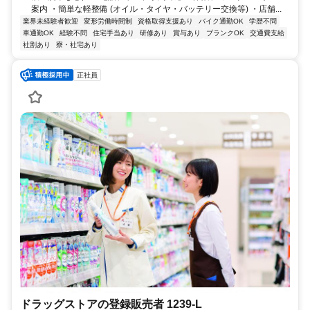
案内 ・簡単な軽整備 (オイル・タイヤ・バッテリー交換等) ・店舗...
業界未経験者歓迎
変形労働時間制
資格取得支援あり
バイク通勤OK
学歴不問
車通勤OK
経験不問
住宅手当あり
研修あり
賞与あり
ブランクOK
交通費支給
社割あり
寮・社宅あり
正社員
ドラッグストアの登録販売者 1239-L