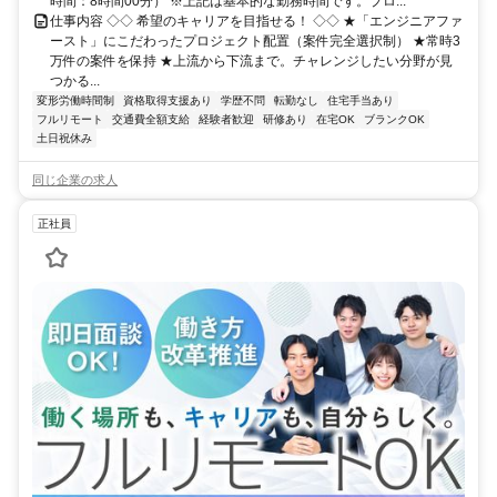
時間：8時間00分） ※上記は基本的な勤務時間です。プロ...
仕事内容 ◇◇ 希望のキャリアを目指せる！ ◇◇ ★「エンジニアファ
ースト」にこだわったプロジェクト配置（案件完全選択制） ★常時3
万件の案件を保持 ★上流から下流まで。チャレンジしたい分野が見
つかる...
変形労働時間制
資格取得支援あり
学歴不問
転勤なし
住宅手当あり
フルリモート
交通費全額支給
経験者歓迎
研修あり
在宅OK
ブランクOK
土日祝休み
同じ企業の求人
正社員