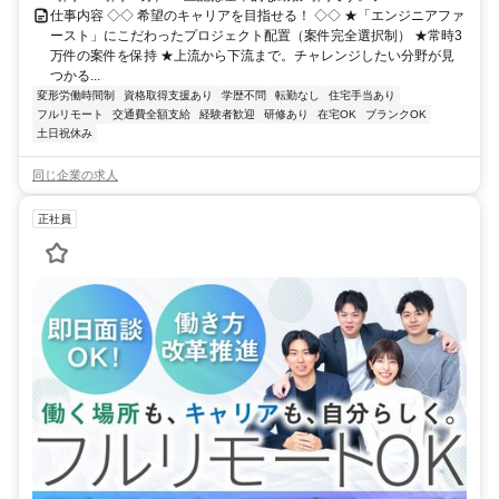
仕事内容 ◇◇ 希望のキャリアを目指せる！ ◇◇ ★「エンジニアファ
ースト」にこだわったプロジェクト配置（案件完全選択制） ★常時3
万件の案件を保持 ★上流から下流まで。チャレンジしたい分野が見
つかる...
変形労働時間制
資格取得支援あり
学歴不問
転勤なし
住宅手当あり
フルリモート
交通費全額支給
経験者歓迎
研修あり
在宅OK
ブランクOK
土日祝休み
同じ企業の求人
正社員