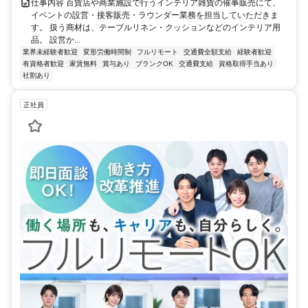
仕事内容 百貨店や商業施設で行うインテリア雑貨の催事販売にて、
イベントの設営・接客販売・ラウンダー業務を担当していただきま
す。 扱う商材は、テーブルリネン・クッションなどのインテリア用
品。 設営か...
業界未経験者歓迎
変形労働時間制
フルリモート
交通費全額支給
経験者歓迎
有資格者歓迎
家賃無料
賞与あり
ブランクOK
交通費支給
資格取得手当あり
社割あり
正社員