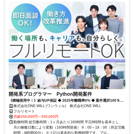
開発系プログラマー Python開発案件
《積極採用中！》給与UP保証 ◆ 2025年離職率0% ◆ 案件選択100％！
◆ 平均残業7時間！
株式会社ONE WILL (ワンウィル) 株式会社ONE WILL
フルリモート
月給350,000円～550,000円
勤務時間 総労働時間：1ヶ月あたり160時間 平日8時間を基本とし、
月の稼働日数により変動（160時間前後） 9：00～18：00（所定労働
時間：8時間00分） ※上記は基本的な勤務時間です。プロ...