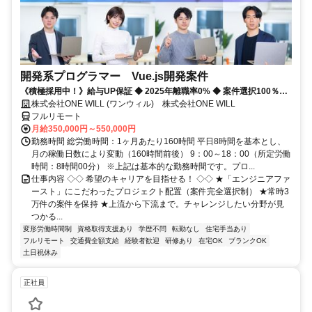
開発系プログラマー Vue.js開発案件
《積極採用中！》給与UP保証 ◆ 2025年離職率0% ◆ 案件選択100％！
◆ 平均残業7時間！
株式会社ONE WILL (ワンウィル) 株式会社ONE WILL
フルリモート
月給350,000円～550,000円
勤務時間 総労働時間：1ヶ月あたり160時間 平日8時間を基本とし、
月の稼働日数により変動（160時間前後） 9：00～18：00（所定労働
時間：8時間00分） ※上記は基本的な勤務時間です。プロ...
仕事内容 ◇◇ 希望のキャリアを目指せる！ ◇◇ ★「エンジニアファ
ースト」にこだわったプロジェクト配置（案件完全選択制） ★常時3
万件の案件を保持 ★上流から下流まで。チャレンジしたい分野が見
つかる...
変形労働時間制
資格取得支援あり
学歴不問
転勤なし
住宅手当あり
フルリモート
交通費全額支給
経験者歓迎
研修あり
在宅OK
ブランクOK
土日祝休み
正社員