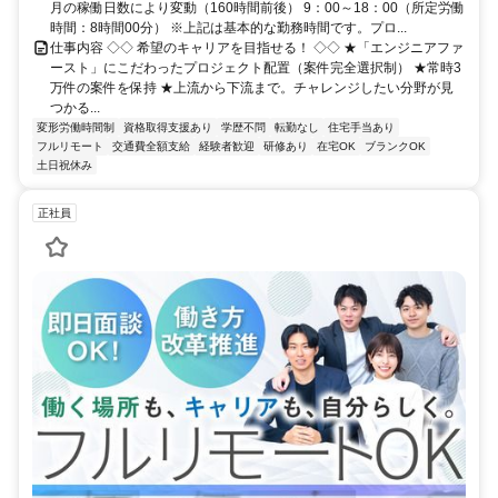
月の稼働日数により変動（160時間前後） 9：00～18：00（所定労働
時間：8時間00分） ※上記は基本的な勤務時間です。プロ...
仕事内容 ◇◇ 希望のキャリアを目指せる！ ◇◇ ★「エンジニアファ
ースト」にこだわったプロジェクト配置（案件完全選択制） ★常時3
万件の案件を保持 ★上流から下流まで。チャレンジしたい分野が見
つかる...
変形労働時間制
資格取得支援あり
学歴不問
転勤なし
住宅手当あり
フルリモート
交通費全額支給
経験者歓迎
研修あり
在宅OK
ブランクOK
土日祝休み
正社員