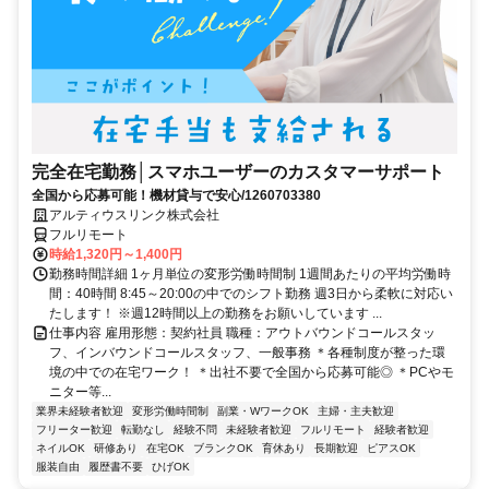
完全在宅勤務│スマホユーザーのカスタマーサポート
全国から応募可能！機材貸与で安心/1260703380
アルティウスリンク株式会社
フルリモート
時給1,320円～1,400円
勤務時間詳細 1ヶ月単位の変形労働時間制 1週間あたりの平均労働時
間：40時間 8:45～20:00の中でのシフト勤務 週3日から柔軟に対応い
たします！ ※週12時間以上の勤務をお願いしています ...
仕事内容 雇用形態：契約社員 職種：アウトバウンドコールスタッ
フ、インバウンドコールスタッフ、一般事務 ＊各種制度が整った環
境の中での在宅ワーク！ ＊出社不要で全国から応募可能◎ ＊PCやモ
ニター等...
業界未経験者歓迎
変形労働時間制
副業・WワークOK
主婦・主夫歓迎
フリーター歓迎
転勤なし
経験不問
未経験者歓迎
フルリモート
経験者歓迎
ネイルOK
研修あり
在宅OK
ブランクOK
育休あり
長期歓迎
ピアスOK
服装自由
履歴書不要
ひげOK