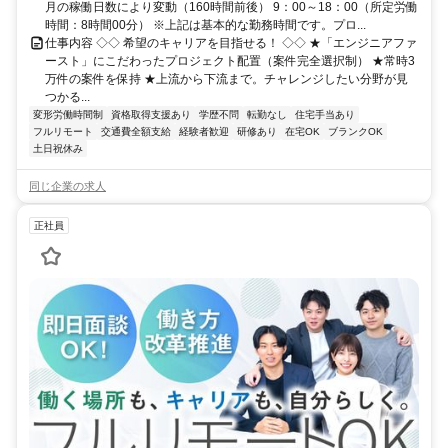
月の稼働日数により変動（160時間前後） 9：00～18：00（所定労働
時間：8時間00分） ※上記は基本的な勤務時間です。プロ...
仕事内容 ◇◇ 希望のキャリアを目指せる！ ◇◇ ★「エンジニアファ
ースト」にこだわったプロジェクト配置（案件完全選択制） ★常時3
万件の案件を保持 ★上流から下流まで。チャレンジしたい分野が見
つかる...
変形労働時間制
資格取得支援あり
学歴不問
転勤なし
住宅手当あり
フルリモート
交通費全額支給
経験者歓迎
研修あり
在宅OK
ブランクOK
土日祝休み
同じ企業の求人
正社員