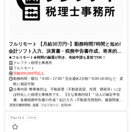
フルリモート 【月給30万円~】勤務時間7時間と短め!
会計ソフト入力、決算書・税務申告書作成、将来的に
★フルリモート★時間の融通が利き、有給申請も直前でOK！
決算説明も
クレフティ税理士事務所
フルリモート
月給300,000円以上
勤務時間・曜日: * 9:00～17:00 * 完全週休2日制 * 9:00-16:00など、柔
軟に相談可能
仕事内容: 弊事務所は、不動産業（不動産賃貸、売買、開発等）にほ
ぼ特化した税理士事務所です。 【主な業務内容】 * 法人の確定申告
書、各種税務申告書の作成 * 会計入力（不動産売買契約、建築関連...
変形労働時間制
急募
フルリモート
在宅OK
アルバイト・パート