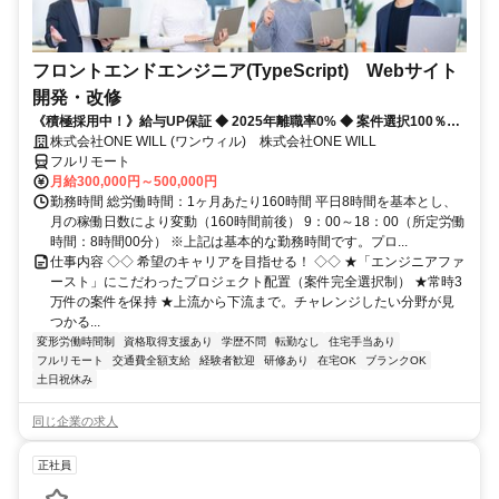
フロントエンドエンジニア(TypeScript) Webサイト
開発・改修
《積極採用中！》給与UP保証 ◆ 2025年離職率0% ◆ 案件選択100％！
◆ 平均残業7時間！
株式会社ONE WILL (ワンウィル) 株式会社ONE WILL
フルリモート
月給300,000円～500,000円
勤務時間 総労働時間：1ヶ月あたり160時間 平日8時間を基本とし、
月の稼働日数により変動（160時間前後） 9：00～18：00（所定労働
時間：8時間00分） ※上記は基本的な勤務時間です。プロ...
仕事内容 ◇◇ 希望のキャリアを目指せる！ ◇◇ ★「エンジニアファ
ースト」にこだわったプロジェクト配置（案件完全選択制） ★常時3
万件の案件を保持 ★上流から下流まで。チャレンジしたい分野が見
つかる...
変形労働時間制
資格取得支援あり
学歴不問
転勤なし
住宅手当あり
フルリモート
交通費全額支給
経験者歓迎
研修あり
在宅OK
ブランクOK
土日祝休み
同じ企業の求人
正社員