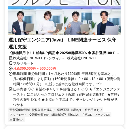
運用保守エンジニア(Java) LINE関連サービス 保守
運用支援
《積極採用中！》給与UP保証 ◆ 2025年離職率0% ◆ 案件選択100％！
◆ 平均残業7時間！
株式会社ONE WILL (ワンウィル) 株式会社ONE WILL
フルリモート
月給300,000円～500,000円
勤務時間 総労働時間：1ヶ月あたり160時間 平日8時間を基本とし、
月の稼働日数により変動（160時間前後） 9：00～18：00（所定労働
時間：8時間00分） ※上記は基本的な勤務時間です。プロ...
仕事内容 ◇◇ 希望のキャリアを目指せる！ ◇◇ ★「エンジニアファ
ースト」にこだわったプロジェクト配置（案件完全選択制） ★常時3
万件の案件を保持 ★上流から下流まで。チャレンジしたい分野が見
つかる...
変形労働時間制
資格取得支援あり
学歴不問
転勤なし
住宅手当あり
フルリモート
交通費全額支給
経験者歓迎
研修あり
在宅OK
ブランクOK
土日祝休み