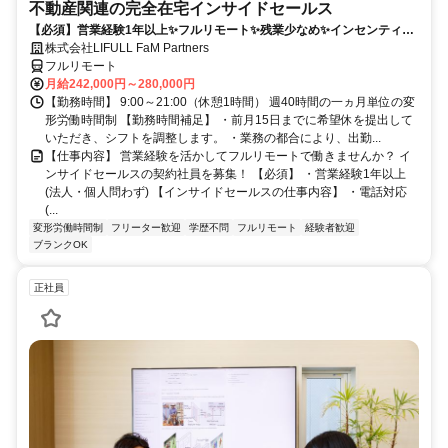
不動産関連の完全在宅インサイドセールス
【必須】営業経験1年以上✨フルリモート✨残業少なめ✨インセンティブ
有
株式会社LIFULL FaM Partners
フルリモート
月給242,000円～280,000円
【勤務時間】 9:00～21:00（休憩1時間） 週40時間の一ヵ月単位の変
形労働時間制 【勤務時間補足】 ・前月15日までに希望休を提出して
いただき、シフトを調整します。 ・業務の都合により、出勤...
【仕事内容】 営業経験を活かしてフルリモートで働きませんか？ イ
ンサイドセールスの契約社員を募集！ 【必須】 ・営業経験1年以上
(法人・個人問わず) 【インサイドセールスの仕事内容】 ・電話対応
(...
変形労働時間制
フリーター歓迎
学歴不問
フルリモート
経験者歓迎
ブランクOK
正社員