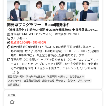
開発系プログラマー React開発案件
《積極採用中！》給与UP保証 ◆ 2025年離職率0% ◆ 案件選択100％！
◆ 平均残業7時間！
株式会社ONE WILL (ワンウィル) 株式会社ONE WILL
フルリモート
月給350,000円～550,000円
勤務時間 総労働時間：1ヶ月あたり160時間 平日8時間を基本とし、
月の稼働日数により変動（160時間前後） 9：00～18：00（所定労働
時間：8時間00分） ※上記は基本的な勤務時間です。プロ...
仕事内容 ◇◇ 希望のキャリアを目指せる！ ◇◇ ★「エンジニアファ
ースト」にこだわったプロジェクト配置（案件完全選択制） ★常時3
万件の案件を保持 ★上流から下流まで。チャレンジしたい分野が見
つかる...
変形労働時間制
資格取得支援あり
学歴不問
転勤なし
住宅手当あり
フルリモート
交通費全額支給
経験者歓迎
研修あり
在宅OK
ブランクOK
土日祝休み
正社員