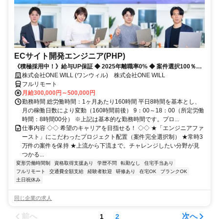
ECサイト開発エンジニア(PHP)
《積極採用中！》給与UP保証 ◆ 2025年離職率0% ◆ 案件選択100％！
◆ 平均残業7時間！
株式会社ONE WILL (ワンウィル) 株式会社ONE WILL
フルリモート
月給300,000円～500,000円
勤務時間 総労働時間：1ヶ月あたり160時間 平日8時間を基本とし、
月の稼働日数により変動（160時間前後） 9：00～18：00（所定労働
時間：8時間00分） ※上記は基本的な勤務時間です。プロ...
仕事内容 ◇◇ 希望のキャリアを目指せる！ ◇◇ ★「エンジニアファ
ースト」にこだわったプロジェクト配置（案件完全選択制） ★常時3
万件の案件を保持 ★上流から下流まで。チャレンジしたい分野が見
つかる...
変形労働時間制
資格取得支援あり
学歴不問
転勤なし
住宅手当あり
フルリモート
交通費全額支給
経験者歓迎
研修あり
在宅OK
ブランクOK
土日祝休み
同じ企業の求人
前へ
次へ
1
2