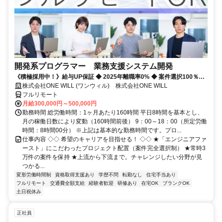
開発系プログラマー 業務支援システム開発
《積極採用中！》給与UP保証 ◆ 2025年離職率0% ◆ 案件選択100％！
◆ 平均残業7時間！
株式会社ONE WILL (ワンウィル) 株式会社ONE WILL
フルリモート
月給300,000円～500,000円
勤務時間 総労働時間：1ヶ月あたり160時間 平日8時間を基本とし、
月の稼働日数により変動（160時間前後） 9：00～18：00（所定労働
時間：8時間00分） ※上記は基本的な勤務時間です。プロ...
仕事内容 ◇◇ 希望のキャリアを目指せる！ ◇◇ ★「エンジニアファ
ースト」にこだわったプロジェクト配置（案件完全選択制） ★常時3
万件の案件を保持 ★上流から下流まで。チャレンジしたい分野が見
つかる...
変形労働時間制
資格取得支援あり
学歴不問
転勤なし
住宅手当あり
フルリモート
交通費全額支給
経験者歓迎
研修あり
在宅OK
ブランクOK
土日祝休み
正社員