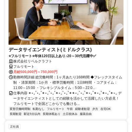
データサイエンティスト(ミドルクラス)
⭐フルリモート⭐年休120日以上あり♪20～30代活躍中✅
株式会社リベルクラフト
フルリモート
月給500,000円～750,000円
勤務時間詳細 総労働時間：1ヶ月あたり168時間 ◆フレックスタイム
制 ・清算期間：1か月 ・標準労働時間：1日8時間 ・コアタイム：
11:00～15:00 ・フレキシブルタイム：5:00～22:0...
仕事内容 ✶⋆｡˚⋆｡˚✶⋆｡˚⋆｡˚✶⋆｡˚⋆｡˚✶✶⋆｡˚⋆｡˚✶⋆｡˚✶⋆｡˚✶⋆｡˚✶⋆｡ デ
ータサイエンティストとしての経験を活かして活躍したい方必見！
フルリモートで全国どこからでも働ける...
変形労働時間制
転勤なし
フルリモート
午前
経験者歓迎
夕方
在宅OK
長期歓迎
駅近5分以内
長期休暇あり
土日祝休み
服装自由
正社員