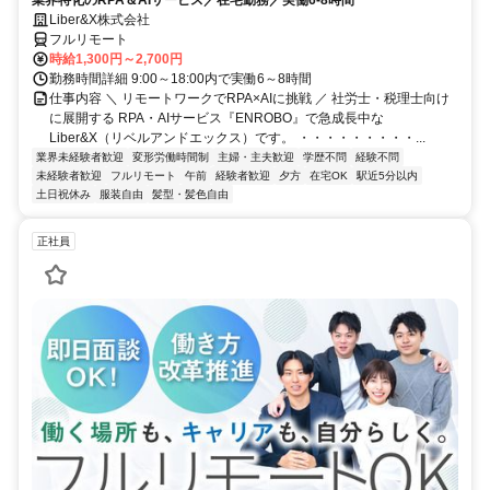
Liber&X株式会社
フルリモート
時給1,300円～2,700円
勤務時間詳細 9:00～18:00内で実働6～8時間
仕事内容 ＼ リモートワークでRPA×AIに挑戦 ／ 社労士・税理士向け
に展開する RPA・AIサービス『ENROBO』で急成長中な
Liber&X（リベルアンドエックス）です。 ・・・・・・・・・...
業界未経験者歓迎
変形労働時間制
主婦・主夫歓迎
学歴不問
経験不問
未経験者歓迎
フルリモート
午前
経験者歓迎
夕方
在宅OK
駅近5分以内
土日祝休み
服装自由
髪型・髪色自由
正社員