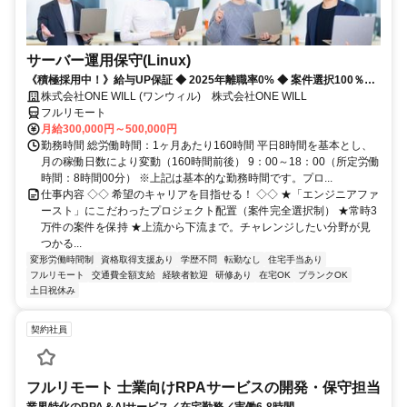
サーバー運用保守(Linux)
《積極採用中！》給与UP保証 ◆ 2025年離職率0% ◆ 案件選択100％！
◆ 平均残業7時間！
株式会社ONE WILL (ワンウィル) 株式会社ONE WILL
フルリモート
月給300,000円～500,000円
勤務時間 総労働時間：1ヶ月あたり160時間 平日8時間を基本とし、
月の稼働日数により変動（160時間前後） 9：00～18：00（所定労働
時間：8時間00分） ※上記は基本的な勤務時間です。プロ...
仕事内容 ◇◇ 希望のキャリアを目指せる！ ◇◇ ★「エンジニアファ
ースト」にこだわったプロジェクト配置（案件完全選択制） ★常時3
万件の案件を保持 ★上流から下流まで。チャレンジしたい分野が見
つかる...
変形労働時間制
資格取得支援あり
学歴不問
転勤なし
住宅手当あり
フルリモート
交通費全額支給
経験者歓迎
研修あり
在宅OK
ブランクOK
土日祝休み
契約社員
フルリモート 士業向けRPAサービスの開発・保守担当
業界特化のRPA＆AIサービス／在宅勤務／実働6-8時間