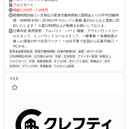
フルリモート
時給1,320円～1,400円
勤務時間詳細 1ヶ月単位の変形労働時間制 1週間あたりの平均労働時
間：40時間 8:50～20:00の中でのシフト勤務 週2日からなど柔軟に対
応いたします！ ※週12時間以上の勤務をお願いしておりま...
仕事内容 雇用形態：アルバイト・パート 職種：アウトバウンドコー
ルスタッフ、インバウンドコールスタッフ、一般事務 ＊各種制度が
整った環境の中で在宅ワーク！ ＊出社不要で全国から応募可能◎ ＊
PCやモ...
業界未経験者歓迎
変形労働時間制
扶養内勤務OK
副業・WワークOK
1日4時間以内OK
土日祝のみOK
主婦・主夫歓迎
フリーター歓迎
転勤なし
フルリモート
午前
経験者歓迎
ネイルOK
月1シフト提出
研修あり
夕方
在宅OK
ブランクOK
長期歓迎
フルタイム歓迎
正社員