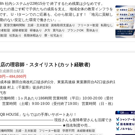
働8h 社内システムが22時15分で 終了するため残業は少なめです。
あなたの過ごす町で子供たちの成長を支え、 地域全体の教育インフラを
です。 U・Iターンでのご応募も、心から歓迎します！ 「地元に貢献し
転勤のない安定した環境で働きたい」...
迎
変形労働時間制
主婦・主夫歓迎
資格取得支援あり
フリーター歓迎
転勤なし
験者歓迎
経験者歓迎
研修あり
夕方
賞与あり
ブランクOK
育休あり
期歓迎
社割あり
長期休暇あり
寮・社宅あり
店の理容師・スタイリスト(カット経験者)
E 京成勝田台駅店
00円～494,000円
京成本線 勝田台南改札口徒歩約1分、東葉高速線 東葉勝田台A2口徒歩約1
速線 村上（千葉県）徒歩約19分
代市
労働時間：1ヶ月あたり186時間 営業時間 （平日）10:00-20:00（受付
） 営業時間 （土曜）9:00-19:00（受付終了19:00） 営業時間 （日・祝）
「QB HOUSE」ならではの手厚いサポートあり！
――――――――――――――― 現役さんも復帰希望さんも活躍でき
―――――――――――――――――― ★指名制度や売...
労働時間制
主婦・主夫歓迎
フリーター歓迎
学歴不問
未経験者歓迎