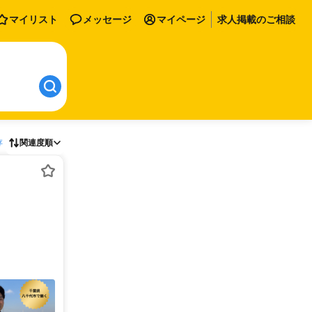
マイリスト
メッセージ
マイページ
求人掲載のご相談
存
関連度順