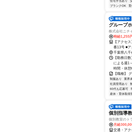
住宅手当あり
ブランクOK
育
グループ
株式会社ニチ
時給1,255
【アクセス】 京成本線勝
番1
千葉県八千
【勤務日数
による週1～
時間・休憩60
【職種】 
制服あり
業界
社員登用あり
60代も応募可
産休・育休取得
個別指導教
個別教室のト
月給300,0
交通・アク