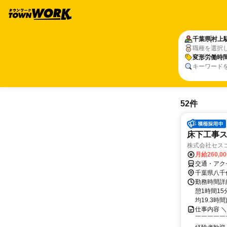
千葉県
村上
職種を選択
変形労働時
キーワード
52件
床下工事
株式会社セス
月給260,0
交通・アク
千葉県八千
勤務時間詳細
憩1時間1
均19.3時間
仕事内容 
￣￣￣￣￣