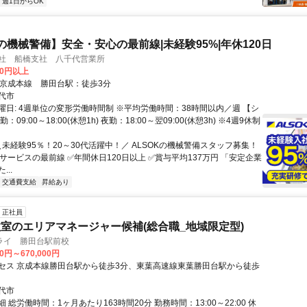
週1日からOK
Kの機械警備】安全・安心の最前線|未経験95%|年休120日
会社 船橋支社 八千代営業所
00円以上
クセス: * 京成本線 勝田台駅：徒歩3分
代市
曜日: 4週単位の変形労働時間制 ※平均労働時間：38時間以内／週 【シ
：09:00～18:00(休憩1h) 夜勤：18:00～翌09:00(休憩3h) ※4週9休制
＼未経験95％！20～30代活躍中！／ ALSOKの機械警備スタッフ募集！
Kのサービスの最前線 ✅️年間休日120日以上 ✅️賞与平均137万円 「安定企業
..
交通費支給
昇給あり
正社員
室のエリアマネージャー候補(総合職_地域限定型)
ライ 勝田台駅前校
00円～670,000円
セス 京成本線勝田台駅から徒歩3分、東葉高速線東葉勝田台駅から徒歩
代市
 総労働時間：1ヶ月あたり163時間20分 勤務時間：13:00～22:00 休