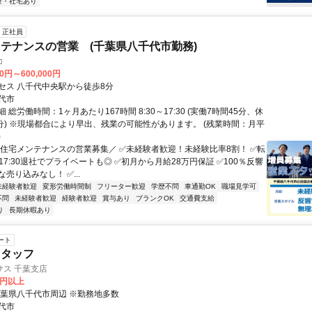
寮・社宅あり
正社員
テナンスの営業 (千葉県八千代市勤務)
コ
00円～600,000円
セス 八千代中央駅から徒歩8分
代市
 総労働時間：1ヶ月あたり167時間 8:30～17:30 (実働7時間45分、休
5分) ※現場都合により早出、残業の可能性があります。 (残業時間：月平
)
＼住宅メンテナンスの営業募集／ ✅未経験者歓迎！未経験比率8割！ ✅転
17:30退社でプライベートも◎ ✅初月から月給28万円保証 ✅100％反響
売り込みなし！ ✅...
未経験者歓迎
変形労働時間制
フリーター歓迎
学歴不問
車通勤OK
職場見学可
不問
未経験者歓迎
経験者歓迎
賞与あり
ブランクOK
交通費支給
り
長期休暇あり
ート
スタッフ
サス 千葉支店
0円以上
千葉県八千代市周辺 ※勤務地多数
代市