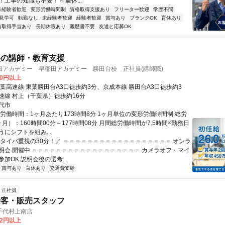
工事の知識も不要！ ✅週休...
未経験者歓迎
変形労働時間制
資格取得支援あり
フリーター歓迎
学歴不問
見学可
転勤なし
未経験者歓迎
経験者歓迎
賞与あり
ブランクOK
育休あり
格取得手当あり
長期休暇あり
履歴書不要
友達と応募OK
塾の講師・教育支援
田アカデミー 早稲田アカデミー 勝田台校 正社員(講師職)
00円以上
東葉高速線 東葉勝田台A3口徒歩約3分、京成本線 勝田台A3口徒歩約3
速線 村上（千葉県）徒歩約16分
代市
総労働時間：1ヶ月あたり173時間8分 1ヶ月単位の変形労働時間制 総労
月）：160時間00分～177時間08分 月間総労働時間が7.5時間×勤務日
にシフトを組み...
＼タイパ重視の30分！／ ＝＝＝＝＝＝＝＝＝＝＝＝＝＝＝＝＝＝ オンラ
明会 開催中 ＝＝＝＝＝＝＝＝＝＝＝＝＝＝＝＝＝＝ カメラオフ・マイ
加OK 説明会後の選考...
賞与あり
育休あり
交通費支給
正社員
接客・販売スタッフ
千代村上南店
82円以上