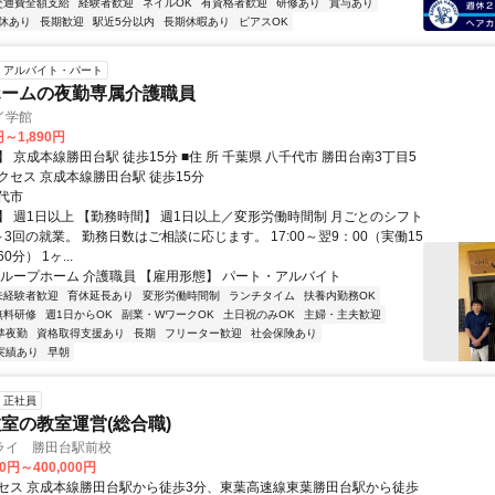
交通費全額支給
経験者歓迎
ネイルOK
有資格者歓迎
研修あり
賞与あり
休あり
長期歓迎
駅近5分以内
長期休暇あり
ピアスOK
アルバイト・パート
ホームの夜勤専属介護職員
イ学館
円～1,890円
田台駅 徒歩15分 ■住 所 千葉県 八千代市 勝田台南3丁目5
3号 ■アクセス 京成本線勝田台駅 徒歩15分
代市
】 週1日以上 【勤務時間】 週1日以上／変形労働時間制 月ごとのシフト
3回の就業。 勤務日数はご相談に応じます。 17:00～翌9：00（実働15
分） 1ヶ...
グループホーム 介護職員 【雇用形態】 パート・アルバイト
未経験者歓迎
育休延長あり
変形労働時間制
ランチタイム
扶養内勤務OK
無料研修
週1日からOK
副業・WワークOK
土日祝のみOK
主婦・主夫歓迎
準夜勤
資格取得支援あり
長期
フリーター歓迎
社会保険あり
実績あり
早朝
正社員
室の教室運営(総合職)
ライ 勝田台駅前校
00円～400,000円
セス 京成本線勝田台駅から徒歩3分、東葉高速線東葉勝田台駅から徒歩