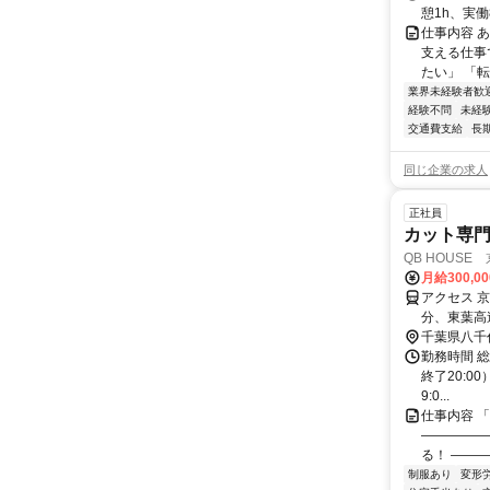
憩1h、実
仕事内容 
支える仕事
たい」 「
業界未経験者歓
経験不問
未経
交通費支給
長
同じ企業の求人
正社員
カット専門
QB HOUS
月給300,0
アクセス 
分、東葉高
千葉県八千
勤務時間 総
終了20:00
9:0...
仕事内容 
―――――
る！ ――
制服あり
変形