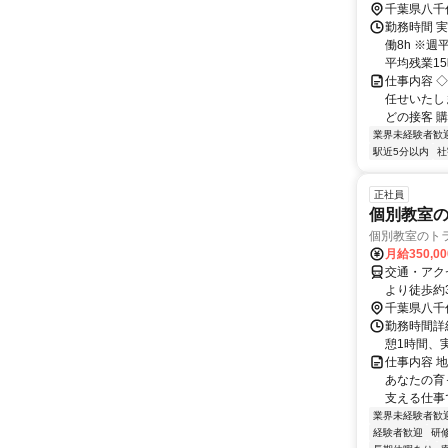
千葉県八千
勤務時間 実
働8h ※週
平均残業15時
仕事内容 
任せいたし
どの接客 購
業界未経験者歓
駅近5分以内
社
正社員
個別教室の
個別教室のト
月給350,0
交通・アク
より徒歩約
千葉県八千
勤務時間詳細
憩1時間、
仕事内容 
あなたの育
支える仕事で
業界未経験者歓
経験者歓迎
研