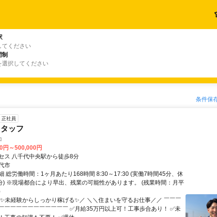
駅
してください
間制
を選択してください
条件保
正社員
スタッフ
コ
00円～500,000円
セス 八千代中央駅から徒歩8分
代市
 総労働時間：1ヶ月あたり168時間 8:30～17:30 (実働7時間45分、休
5分) ※現場都合により早出、残業の可能性があります。 (残業時間：月平
)
＼✨未経験からしっかり稼げる✨／ ＼＼住まいを守るお仕事／／ ￣￣￣
￣￣￣￣￣￣￣￣￣￣￣￣ ✅月給35万円以上可！工事歩合あり！ ✅未