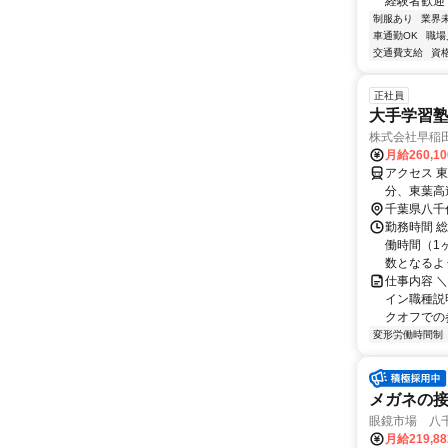
経験者歓迎！
制服あり
業界
車通勤OK
職場
交通費支給
資
正社員
大手学習
株式会社早稲
月給260,1
アクセス 
分、東葉高
千葉県八千
勤務時間 
働時間（1ヶ
数となるよう
仕事内容 
イン職種説
クオフでの参
変形労働時間制
メガネの
眼鏡市場 八
月給219,8