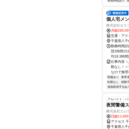
長期休暇あり
個人宅メン
株式会社セス
月給280,0
交通・アク
千葉県八千
勤務時間詳細
憩1時間1
均19.3時間
仕事内容 
勤なし！ ✅
なので無理な
制服あり
業界
転勤なし
経験
資格取得手当あ
アルバイト・パ
夜間警備
株式会社エム
日給11,00
アクセス 
千葉県八千