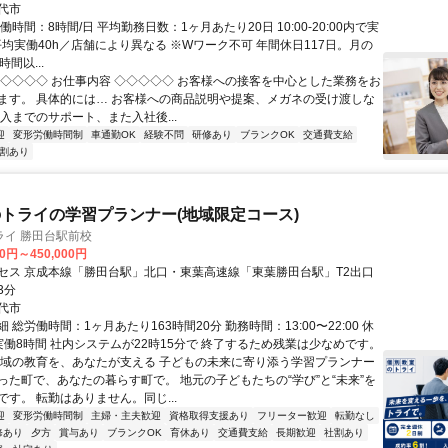
代市
働時間：8時間/日 平均勤務日数：1ヶ月あたり20日 10:00-20:00内で実
平均実働40h／店舗により異なる ※Wワーク不可 年間休日117日。月の
間以...
◇◇◇◇◇ お仕事内容 ◇◇◇◇◇ お客様への接客を中心とした業務をお
ます。 具体的には… お客様への商品説明や提案、メガネの受け渡しな
入までのサポート、また入社後...
迎
変形労働時間制
車通勤OK
経験不問
研修あり
ブランクOK
交通費支給
割あり
トライの学習プランナー(地域限定コース)
ライ 勝田台駅前校
00円～450,000円
セス 京成本線「勝田台駅」北口・東葉高速線「東葉勝田台駅」T2出口
3分
代市
 総労働時間：1ヶ月あたり163時間20分 勤務時間：13:00〜22:00 休
実働8時間 社内システムが22時15分で 終了するため残業は少なめです。
地域の教育を、あなたが支える 子どもの未来に寄り添う学習プランナー
った町で、あなたの暮らす町で。 地元の子どもたちの“学び”と“未来”を
す。 転勤はありません。同じ...
迎
変形労働時間制
主婦・主夫歓迎
資格取得支援あり
フリーター歓迎
転勤なし
修あり
夕方
賞与あり
ブランクOK
育休あり
交通費支給
長期歓迎
社割あり