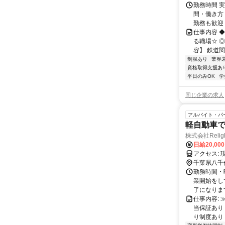
勤務時間 実
間・働き方 
勤務も歓迎！ 
仕事内容 
る職場☆ ◎
容】 鉄道関
制服あり
業界
資格取得支援あ
平日のみOK
学
同じ企業の求人
アルバイト・パ
軽自動車
株式会社Relig
日給20,00
ア
千葉県八千
勤務時間・曜
業開始をして
了になります
仕事内容:
当保証あり
り制度あり！