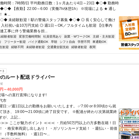
働時間：7時間/日 平均勤務日数：1ヶ月あたり4日～23日 ◆◇◆ 勤務時
◆◇◆ 【夜勤】22:00～6:00（実働7h/休憩1h） ※現場による ★ 通し
★...
◆◇◆ 未経験歓迎！駅の警備スタッフ募集 ◆◇◆ ◎ 長く安心して働け
 入社祝い金10万円支給 ◎ 週1日～OK／フルタイムも歓迎 【仕事内
連工事に伴う警備業務を担...
未経験者歓迎
変形労働時間制
社員登用あり
副業・WワークOK
主婦・主夫歓迎
り
フリーター歓迎
バイク通勤OK
早朝
シフト自由
学歴不問
車通勤OK
生歓迎
経験不問
未経験者歓迎
交通費全額支給
経験者歓迎
夜間
ート
でのルート配送ドライバー
ht
0円～40,000円
クセス: 現場への直行直帰になります!
代市
日: ✅週1日以上の勤務をお願いいたします。 ✅7:00 or 8:00頃から就
頂き、 19:00〜21:00頃に終了目安です。 ※配達が終わり次第就業終
が、上記...
 ≫≫≫ ここが魅力ポイント ≪≪≪ ・月給50万円以上の方多数在籍！日
！ ・格安車両貸し出しあり！ ・ガソリンカード支給！ ・週払い・前借
（手数料無料） ・週1日〜...