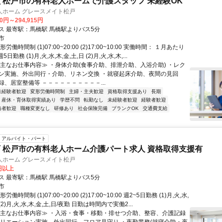
 松戸市の有料老人ホームで介護スタッフ 未経験OK
人ホーム グレースメイト松戸
70円～294,915円
交通アクセス 最寄駅：馬橋駅 馬橋駅よりバス5分
市
労働時間制 (1)07:00~20:00 (2)17:00~10:00 実働時間： １月あたり
週5日勤務 (1)月,火,水,木,金,土,日 (2)月,火,水,木,...
≪主なお仕事内容≫ ・身体介助(食事介助、排泄介助、入浴介助) ・レク
ン実施、外出同行・介助、リネン交換 ・就寝起床介助、夜間の見回
録、居室整備等 －－－－－－－－－－...
未経験者歓迎
変形労働時間制
主婦・主夫歓迎
資格取得支援あり
長期
産休・育休取得実績あり
学歴不問
転勤なし
未経験者歓迎
経験者歓迎
格者歓迎
職種変更なし
研修あり
社会保険完備
ブランクOK
交通費支給
アルバイト・パート
 松戸市の有料老人ホーム介護パート求人 資格取得支援有
人ホーム グレースメイト松戸
5円以上
交通アクセス 最寄駅：馬橋駅 馬橋駅よりバス5分
市
働時間制 (1)07:00~20:00 (2)17:00~10:00 週2~5日勤務 (1)月,火,水,
 (2)月,火,水,木,金,土,日/夜勤 日勤は時間内で実働2...
≪主なお仕事内容≫ ・入浴・食事・移動・排せつ介助、整容、介護記録