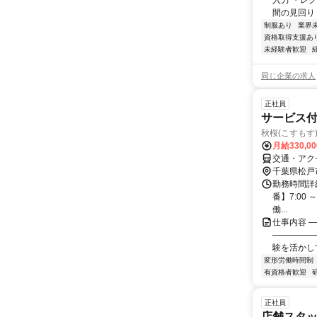
入力 ・レ
間の見回り・
制服あり
業界
資格取得支援あ
未経験者歓迎
同じ企業の求人
正社員
サービス
秋桜(こすもす
月給330,0
交通・アク
千葉県松戸
勤務時間詳細
番】7:00 ～
働...
仕事内容 
—————
験を活かして
変形労働時間制
有資格者歓迎
正社員
店舗スタッ