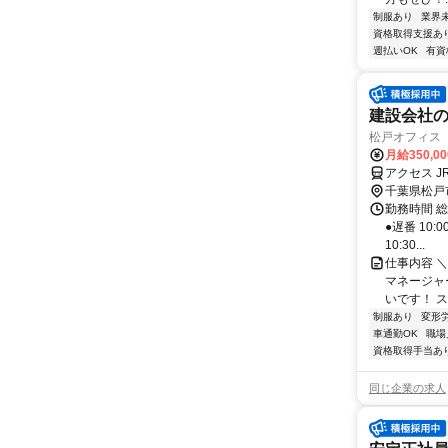
制服あり
業界
資格取得支援あ
週払いOK
有資
建設会社の
松戸オフィス
月給350,0
アクセス J
千葉県松戸
勤務時間 総
●遅番 10:
10:30...
仕事内容 
マネージャ
いです！ ス
制服あり
変形
車通勤OK
職場
資格取得手当あ
同じ企業の求人