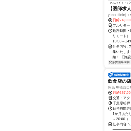
アルバイト・パ
【医師求人
yobo clini
日給24,00
フルリモー
勤務時間・曜
リモート） 
10:00～14:0
仕事内容:
集いたしま
給！ 【施設
変形労働時間制
飲食店の
魚民 馬橋西口
月給257,0
交通・アク
千葉県松戸
勤務時間詳細
1か月あたり
～20:00（..
仕事内容 
━━━━━