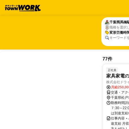
千葉県
千葉県
馬橋
馬橋
職種を選択
変形労働時
変形労働時
キーワード
77件
正社員
家具家電の
株式会社ドラ
月給250,0
交通・アクセ
千葉県松戸
勤務時間詳細
７:30～2
は別途支給
仕事内容 ⋆
途支給 月収
方もぜひ！..