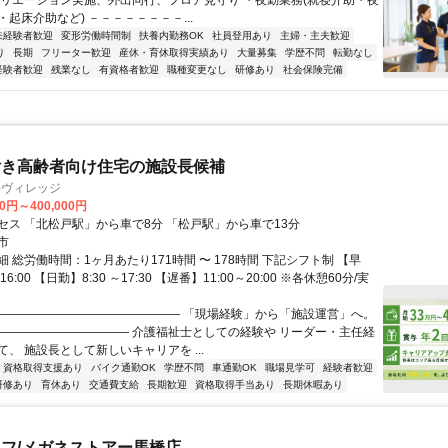
クリエーション実施、外出同行、フロア見守り ・夜勤業務(就寝介助・夜
起床介助など) －－－－－－－－...
未経験者歓迎
変形労働時間制
扶養内勤務OK
社員登用あり
主婦・主夫歓迎
り
長期
フリーター歓迎
産休・育休取得実績あり
大量募集
学歴不問
転勤なし
経験者歓迎
残業なし
有資格者歓迎
職種変更なし
研修あり
社会保険完備
付き高齢者向け住宅の施設長候補
)ヴィレッジ
00円～400,000円
セス 「北松戸駅」から車で8分 「松戸駅」から車で13分
市
 総労働時間：1ヶ月あたり171時間 〜 178時間 下記シフト制 【早
16:00 【日勤】8:30 ～17:30 【遅番】11:00～20:00 ※各休憩60分/実
———————————————— 「現場経験」から「施設運営」へ。
——————————— 介護福祉士としての経験や リーダー・主任経
、 施設長として新しいキャリアを ...
資格取得支援あり
バイク通勤OK
学歴不問
車通勤OK
職場見学可
経験者歓迎
研修あり
育休あり
交通費支給
長期歓迎
資格取得手当あり
長期休暇あり
フ/メガネストアー馬橋店