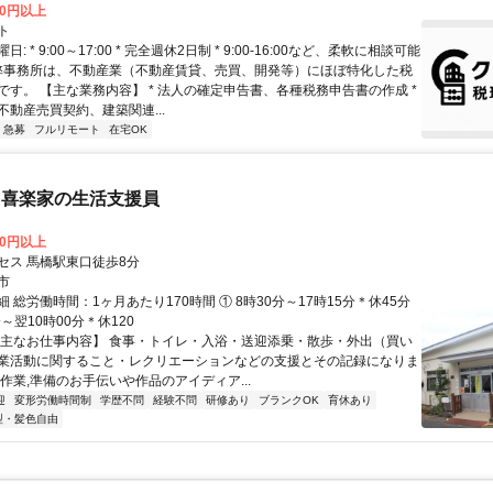
00円以上
ト
: * 9:00～17:00 * 完全週休2日制 * 9:00-16:00など、柔軟に相談可能
 弊事務所は、不動産業（不動産賃貸、売買、開発等）にほぼ特化した税
です。 【主な業務内容】 * 法人の確定申告書、各種税務申告書の作成 *
不動産売買契約、建築関連...
急募
フルリモート
在宅OK
・喜楽家の生活支援員
00円以上
セス 馬橋駅東口徒歩8分
市
 総労働時間：1ヶ月あたり170時間 ① 8時30分～17時15分＊休45分
分～翌10時00分＊休120
【主なお仕事内容】 食事・トイレ・入浴・送迎添乗・散歩・外出（買い
業活動に関すること・レクリエーションなどの支援とその記録になりま
作業,準備のお手伝いや作品のアイディア...
迎
変形労働時間制
学歴不問
経験不問
研修あり
ブランクOK
育休あり
型・髪色自由