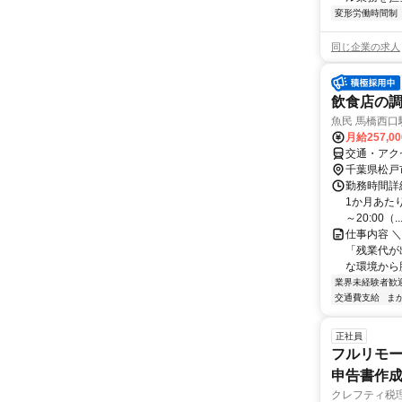
変形労働時間制
同じ企業の求人
飲食店の
魚民 馬橋西口
月給257,0
交通・アク
千葉県松戸
勤務時間詳細
1か月あたり
～20:00（..
仕事内容 
「残業代が
な環境から
業界未経験者歓
交通費支給
ま
正社員
フルリモー
申告書作
クレフティ税