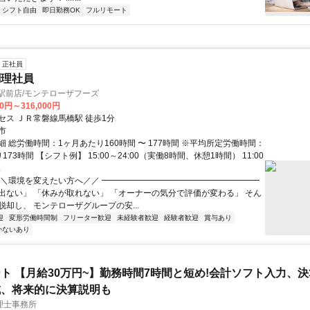
シフト自由
即日勤務OK
フルリモート
正社員
調理社員
駅前店/モンテローザフーズ
00円～316,000円
セス ＪＲ常磐線馬橋駅 徒歩1分
市
 総労働時間：1ヶ月あたり160時間 〜 177時間 ※平均所定労働時間：
173時間 【シフト例】 15:00～24:00（実働8時間、休憩1時間） 11:00
.
＼＼環境を変えたい方へ／／ ━━━━━━━━━━━━━━━━━━━
出ない」 「休みが取れない」 「オーナーの気分で評価が変わる」 そん
脱却し、 モンテローザグループの安...
迎
変形労働時間制
フリーター歓迎
未経験者歓迎
経験者歓迎
賞与あり
かないあり
ト 【月給30万円~】勤務時間7時間と短め!会計ソフト入力、
成、将来的に決算説明も
理士事務所