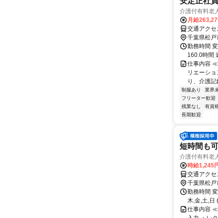
安定正社員
介護付有料老
月給263,2
千葉県松戸
勤務時間 変形
160.0時間 
仕事内容 
リエーショ
り、介護記
制服あり
業界
フリーター歓迎
残業なし
有資
長期歓迎
短時間も可
介護付有料老
時給1,24
千葉県松戸
勤務時間 変形労
木,金,土,日
仕事内容 