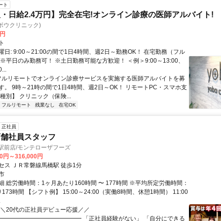
ート
・日給2.4万円】完全在宅!オンライン診療の医師アルバイト!
c(ヨボウクリニック)
0円
ト
日: 9:00～21:00の間で1日4時間、週2日～勤務OK！ 在宅勤務（フル
※平日のみ勤務可！ ※土日勤務可能な方歓迎！ ＜例＞9:00～13:00、
...
 フルリモートでオンライン診療サービスを実施する医師アルバイトを募
す。 9時～21時の間で1日4時間、週2日～OK！ リモートPC・スマホ支
種別】 クリニック（保険...
フルリモート
残業なし
在宅OK
正社員
店舗社員スタッフ
駅前店/モンテローザフーズ
00円～316,000円
セス ＪＲ常磐線馬橋駅 徒歩1分
市
 総労働時間：1ヶ月あたり160時間 〜 177時間 ※平均所定労働時間：
173時間 【シフト例】 15:00～24:00（実働8時間、休憩1時間） 11:00
.
＼＼20代の正社員デビュー応援／／
━━━━━━━━━━━━━━ 「正社員経験がない」 「自分にできる