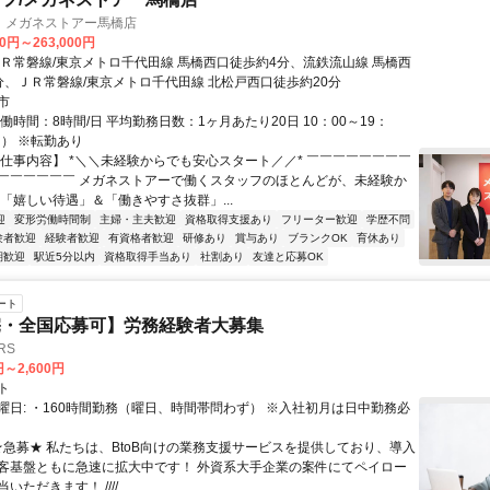
 メガネストアー馬橋店
00円～263,000円
ＪＲ常磐線/東京メトロ千代田線 馬橋西口徒歩約4分、流鉄流山線 馬橋西
分、ＪＲ常磐線/東京メトロ千代田線 北松戸西口徒歩約20分
市
働時間：8時間/日 平均勤務日数：1ヶ月あたり20日 10：00～19：
h） ※転勤あり
【仕事内容】 *＼＼未経験からでも安心スタート／／* ￣￣￣￣￣￣￣￣
￣￣￣￣￣￣ メガネストアーで働くスタッフのほとんどが、未経験か
 「嬉しい待遇」＆「働きやすさ抜群」...
迎
変形労働時間制
主婦・主夫歓迎
資格取得支援あり
フリーター歓迎
学歴不問
験者歓迎
経験者歓迎
有資格者歓迎
研修あり
賞与あり
ブランクOK
育休あり
期歓迎
駅近5分以内
資格取得手当あり
社割あり
友達と応募OK
ート
宅・全国応募可】労務経験者大募集
RS
円～2,600円
ト
曜日: ・160時間勤務（曜日、時間帯問わず） ※入社初月は日中勤務必
 ★急募★ 私たちは、BtoB向けの業務支援サービスを提供しており、導入
客基盤ともに急速に拡大中です！ 外資系大手企業の案件にてペイロー
ただきます！ ////...