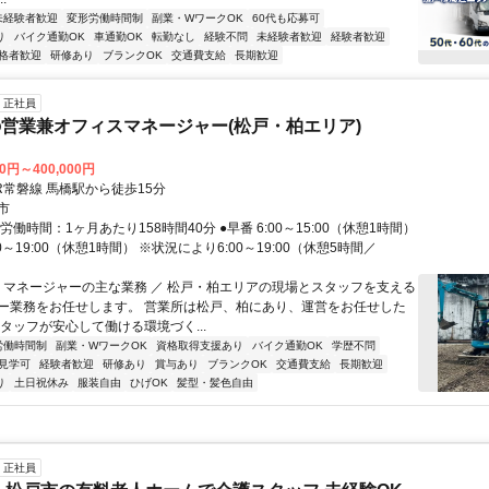
未経験者歓迎
変形労働時間制
副業・WワークOK
60代も応募可
り
バイク通勤OK
車通勤OK
転勤なし
経験不問
未経験者歓迎
経験者歓迎
格者歓迎
研修あり
ブランクOK
交通費支給
長期歓迎
正社員
営業兼オフィスマネージャー(松戸・柏エリア)
00円～400,000円
R常磐線 馬橋駅から徒歩15分
市
労働時間：1ヶ月あたり158時間40分 ●早番 6:00～15:00（休憩1時間）
00～19:00（休憩1時間） ※状況により6:00～19:00（休憩5時間／
＼ マネージャーの主な業務 ／ 松戸・柏エリアの現場とスタッフを支える
ー業務をお任せします。 営業所は松戸、柏にあり、運営をお任せした
タッフが安心して働ける環境づく...
労働時間制
副業・WワークOK
資格取得支援あり
バイク通勤OK
学歴不問
見学可
経験者歓迎
研修あり
賞与あり
ブランクOK
交通費支給
長期歓迎
り
土日祝休み
服装自由
ひげOK
髪型・髪色自由
正社員