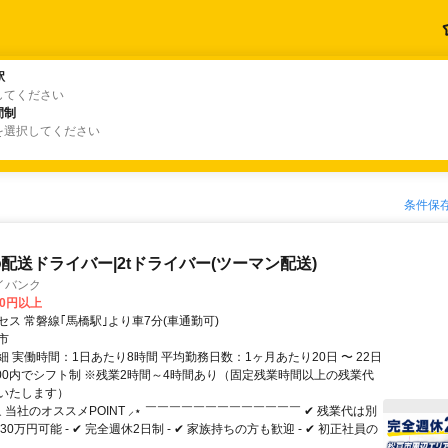
駅
駅
してください
間制
間制
を選択してください
条件保
配送ドライバー|2tドライバー(ツーマン配送)
イバンク
00円以上
ス 常磐線｢馬橋駅｣より車7分(車通勤可)
市
 実働時間：1日あたり8時間 平均勤務日数：1ヶ月あたり20日 〜 22日
2:00内でシフト制 ※残業2時間～4時間あり（固定残業時間以上の残業代
いたします）
⸜ 当社のオススメPOINT ⸝⋆ ￣￣￣￣￣￣￣￣￣￣￣￣￣ ✔ 残業代は別
30万円可能 - ✔ 完全週休2日制 - ✔ 家族持ちの方も歓迎 - ✔ 初正社員の
.