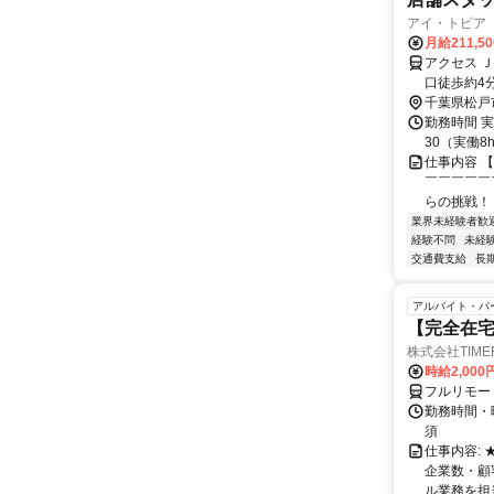
アイ・トピア
月給211,5
アクセス 
口徒歩約4
千葉県松戸
勤務時間 実
30（実働8
仕事内容 
￣￣￣￣￣
らの挑戦！
業界未経験者歓
経験不問
未経
交通費支給
長
アルバイト・パ
【完全在
株式会社TIME
時給2,000
フルリモー
勤務時間・
須
仕事内容:
企業数・顧
ル業務を担当い