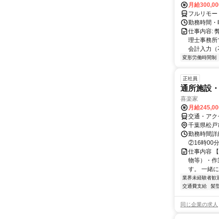
月給300,0
フルリモー
勤務時間・曜日
仕事内容:
理士事務所
会計入力（
変形労働時間制
正社員
通所施設
喜楽家
月給245,0
交通・アク
千葉県松戸
勤務時間詳細
②16時00
仕事内容 
物等）・作
す。 一緒に
業界未経験者歓
交通費支給
髪
同じ企業の求人