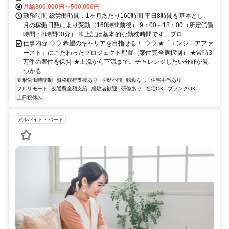
月給300,000円～500,000円
勤務時間 総労働時間：1ヶ月あたり160時間 平日8時間を基本とし、
月の稼働日数により変動（160時間前後） 9：00～18：00（所定労働
時間：8時間00分） ※上記は基本的な勤務時間です。プロ...
仕事内容 ◇◇ 希望のキャリアを目指せる！ ◇◇ ★「エンジニアファ
ースト」にこだわったプロジェクト配置（案件完全選択制） ★常時3
万件の案件を保持 ★上流から下流まで。チャレンジしたい分野が見
つかる...
変形労働時間制
資格取得支援あり
学歴不問
転勤なし
住宅手当あり
フルリモート
交通費全額支給
経験者歓迎
研修あり
在宅OK
ブランクOK
土日祝休み
アルバイト・パート