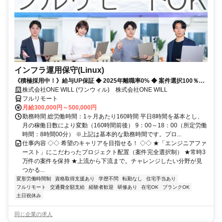
インフラ運用保守(Linux)
《積極採用中！》給与UP保証 ◆ 2025年離職率0% ◆ 案件選択100％！
◆ 平均残業7時間！
株式会社ONE WILL (ワンウィル) 株式会社ONE WILL
フルリモート
月給300,000円～500,000円
勤務時間 総労働時間：1ヶ月あたり160時間 平日8時間を基本とし、
月の稼働日数により変動（160時間前後） 9：00～18：00（所定労働
時間：8時間00分） ※上記は基本的な勤務時間です。プロ...
仕事内容 ◇◇ 希望のキャリアを目指せる！ ◇◇ ★「エンジニアファ
ースト」にこだわったプロジェクト配置（案件完全選択制） ★常時3
万件の案件を保持 ★上流から下流まで。チャレンジしたい分野が見
つかる...
変形労働時間制
資格取得支援あり
学歴不問
転勤なし
住宅手当あり
フルリモート
交通費全額支給
経験者歓迎
研修あり
在宅OK
ブランクOK
土日祝休み
同じ企業の求人