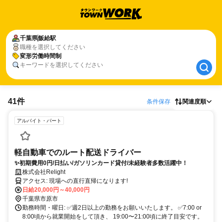
千葉県
千葉県
飯給駅
飯給駅
職種を選択してください
変形労働時間制
変形労働時間制
キーワードを選択してください
41件
条件保存
関連度順
アルバイト・パート
軽自動車でのルート配送ドライバー
✨初期費用0円/日払い/ガソリンカード貸付/未経験者多数活躍中！
株式会社Relight
アクセス: 現場への直行直帰になります!
日給20,000円～40,000円
千葉県市原市
勤務時間・曜日: ✅週2日以上の勤務をお願いいたします。 ✅7:00 or
8:00頃から就業開始をして頂き、 19:00〜21:00頃に終了目安です。