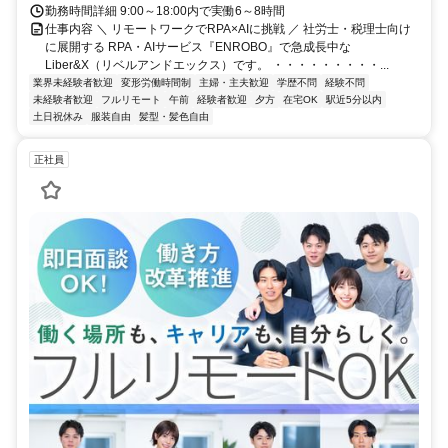
勤務時間詳細 9:00～18:00内で実働6～8時間
仕事内容 ＼ リモートワークでRPA×AIに挑戦 ／ 社労士・税理士向け
に展開する RPA・AIサービス『ENROBO』で急成長中な
Liber&X（リベルアンドエックス）です。 ・・・・・・・・・...
業界未経験者歓迎
変形労働時間制
主婦・主夫歓迎
学歴不問
経験不問
未経験者歓迎
フルリモート
午前
経験者歓迎
夕方
在宅OK
駅近5分以内
土日祝休み
服装自由
髪型・髪色自由
正社員