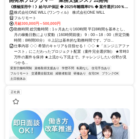
開発系プログラマー 業務支援システム開発
《積極採用中！》給与UP保証 ◆ 2025年離職率0% ◆ 案件選択100％！
◆ 平均残業7時間！
株式会社ONE WILL (ワンウィル) 株式会社ONE WILL
フルリモート
月給300,000円～500,000円
勤務時間 総労働時間：1ヶ月あたり160時間 平日8時間を基本とし、
月の稼働日数により変動（160時間前後） 9：00～18：00（所定労働
時間：8時間00分） ※上記は基本的な勤務時間です。プロ...
仕事内容 ◇◇ 希望のキャリアを目指せる！ ◇◇ ★「エンジニアファ
ースト」にこだわったプロジェクト配置（案件完全選択制） ★常時3
万件の案件を保持 ★上流から下流まで。チャレンジしたい分野が見
つかる...
変形労働時間制
資格取得支援あり
学歴不問
転勤なし
住宅手当あり
フルリモート
交通費全額支給
経験者歓迎
研修あり
在宅OK
ブランクOK
土日祝休み
正社員