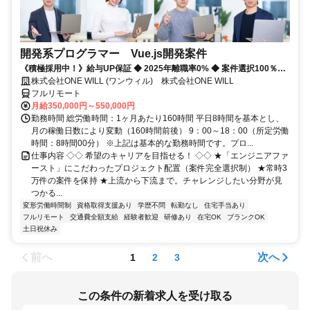
開発系プログラマー Vue.js開発案件
《積極採用中！》給与UP保証 ◆ 2025年離職率0% ◆ 案件選択100％！
◆ 平均残業7時間！
株式会社ONE WILL (ワンウィル) 株式会社ONE WILL
フルリモート
月給350,000円～550,000円
勤務時間 総労働時間：1ヶ月あたり160時間 平日8時間を基本とし、
月の稼働日数により変動（160時間前後） 9：00～18：00（所定労働
時間：8時間00分） ※上記は基本的な勤務時間です。プロ...
仕事内容 ◇◇ 希望のキャリアを目指せる！ ◇◇ ★「エンジニアファ
ースト」にこだわったプロジェクト配置（案件完全選択制） ★常時3
万件の案件を保持 ★上流から下流まで。チャレンジしたい分野が見
つかる...
変形労働時間制
資格取得支援あり
学歴不問
転勤なし
住宅手当あり
フルリモート
交通費全額支給
経験者歓迎
研修あり
在宅OK
ブランクOK
土日祝休み
前へ
次へ
1
2
3
この条件の新着求人を受け取る