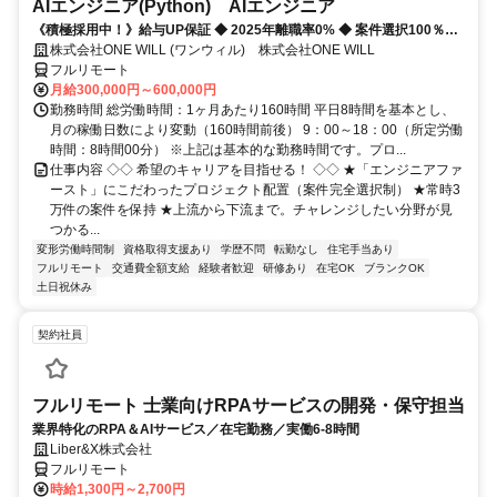
AIエンジニア(Python) AIエンジニア
《積極採用中！》給与UP保証 ◆ 2025年離職率0% ◆ 案件選択100％！
◆ 平均残業7時間！
株式会社ONE WILL (ワンウィル) 株式会社ONE WILL
フルリモート
月給300,000円～600,000円
勤務時間 総労働時間：1ヶ月あたり160時間 平日8時間を基本とし、
月の稼働日数により変動（160時間前後） 9：00～18：00（所定労働
時間：8時間00分） ※上記は基本的な勤務時間です。プロ...
仕事内容 ◇◇ 希望のキャリアを目指せる！ ◇◇ ★「エンジニアファ
ースト」にこだわったプロジェクト配置（案件完全選択制） ★常時3
万件の案件を保持 ★上流から下流まで。チャレンジしたい分野が見
つかる...
変形労働時間制
資格取得支援あり
学歴不問
転勤なし
住宅手当あり
フルリモート
交通費全額支給
経験者歓迎
研修あり
在宅OK
ブランクOK
土日祝休み
契約社員
フルリモート 士業向けRPAサービスの開発・保守担当
業界特化のRPA＆AIサービス／在宅勤務／実働6-8時間
Liber&X株式会社
フルリモート
時給1,300円～2,700円