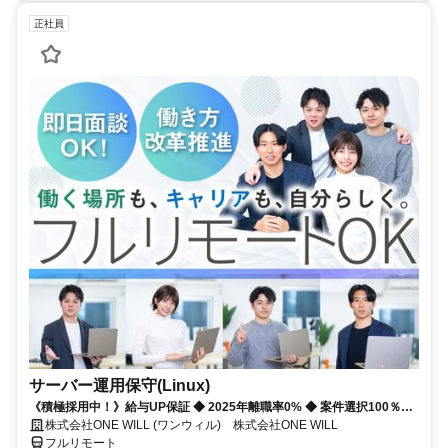
正社員
サーバー運用保守(Linux)
《積極採用中！》給与UP保証 ◆ 2025年離職率0% ◆ 案件選択100％！
◆ 平均残業7時間！
株式会社ONE WILL (ワンウィル) 株式会社ONE WILL
フルリモート