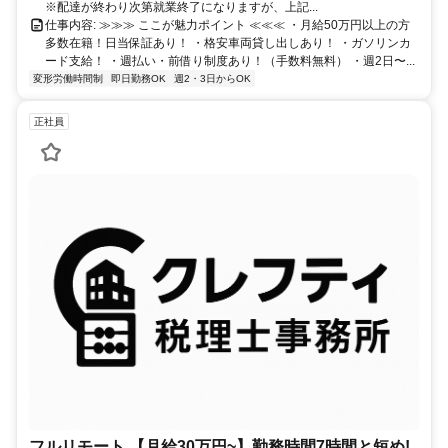
※配達が終わり次第就業終了になりますが、上記...
仕事内容: ≫≫≫ ここが魅力ポイント ≪≪≪ ・月給50万円以上の方
多数在籍！日当保証あり！ ・格安車両貸し出しあり！ ・ガソリンカ
ード支給！ ・週払い・前借り制度あり！（手数料無料） ・週2日〜...
変形労働時間制
即日勤務OK
週2・3日からOK
正社員
フルリモート 【月給30万円~】勤務時間7時間と短め!