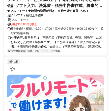
会計ソフト入力、決算書・税務申告書作成、将来的に
★フルリモート★時間の融通が利き、有給申請も直前でOK！
決算説明も
クレフティ税理士事務所
フルリモート
月給300,000円以上
勤務時間・曜日: * 9:00～17:00 * 完全週休2日制 * 9:00-16:00など、柔
軟に相談可能
仕事内容: 弊事務所は、不動産業（不動産賃貸、売買、開発等）にほ
ぼ特化した税理士事務所です。 【主な業務内容】 * 法人の確定申告
書、各種税務申告書の作成 * 会計入力（不動産売買契約、建築関連...
変形労働時間制
急募
フルリモート
在宅OK
契約社員