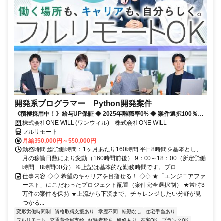
開発系プログラマー Python開発案件
《積極採用中！》給与UP保証 ◆ 2025年離職率0% ◆ 案件選択100％！
◆ 平均残業7時間！
株式会社ONE WILL (ワンウィル) 株式会社ONE WILL
フルリモート
月給350,000円～550,000円
勤務時間 総労働時間：1ヶ月あたり160時間 平日8時間を基本とし、
月の稼働日数により変動（160時間前後） 9：00～18：00（所定労働
時間：8時間00分） ※上記は基本的な勤務時間です。プロ...
仕事内容 ◇◇ 希望のキャリアを目指せる！ ◇◇ ★「エンジニアファ
ースト」にこだわったプロジェクト配置（案件完全選択制） ★常時3
万件の案件を保持 ★上流から下流まで。チャレンジしたい分野が見
つかる...
変形労働時間制
資格取得支援あり
学歴不問
転勤なし
住宅手当あり
フルリモート
交通費全額支給
経験者歓迎
研修あり
在宅OK
ブランクOK