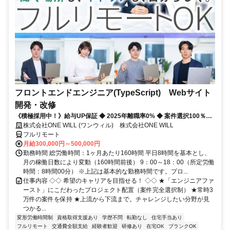
フロントエンドエンジニア(TypeScript) Webサイト
開発・改修
《積極採用中！》給与UP保証 ◆ 2025年離職率0% ◆ 案件選択100％！
◆ 平均残業7時間！
株式会社ONE WILL (ワンウィル) 株式会社ONE WILL
フルリモート
月給300,000円～500,000円
勤務時間 総労働時間：1ヶ月あたり160時間 平日8時間を基本とし、
月の稼働日数により変動（160時間前後） 9：00～18：00（所定労働
時間：8時間00分） ※上記は基本的な勤務時間です。プロ...
仕事内容 ◇◇ 希望のキャリアを目指せる！ ◇◇ ★「エンジニアファ
ースト」にこだわったプロジェクト配置（案件完全選択制） ★常時3
万件の案件を保持 ★上流から下流まで。チャレンジしたい分野が見
つかる...
変形労働時間制
資格取得支援あり
学歴不問
転勤なし
住宅手当あり
フルリモート
交通費全額支給
経験者歓迎
研修あり
在宅OK
ブランクOK