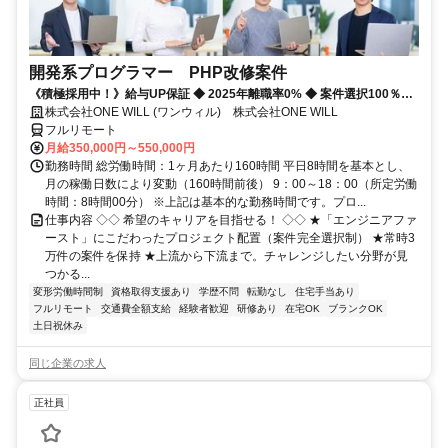
開発系プログラマー PHP改修案件
《積極採用中！》給与UP保証 ◆ 2025年離職率0% ◆ 案件選択100％！
◆ 平均残業7時間！
株式会社ONE WILL (ワンウィル) 株式会社ONE WILL
フルリモート
月給350,000円～550,000円
勤務時間 総労働時間：1ヶ月あたり160時間 平日8時間を基本とし、
月の稼働日数により変動（160時間前後） 9：00～18：00（所定労働
時間：8時間00分） ※上記は基本的な勤務時間です。プロ...
仕事内容 ◇◇ 希望のキャリアを目指せる！ ◇◇ ★「エンジニアファ
ースト」にこだわったプロジェクト配置（案件完全選択制） ★常時3
万件の案件を保持 ★上流から下流まで。チャレンジしたい分野が見
つかる...
変形労働時間制
資格取得支援あり
学歴不問
転勤なし
住宅手当あり
フルリモート
交通費全額支給
経験者歓迎
研修あり
在宅OK
ブランクOK
土日祝休み
同じ企業の求人
正社員