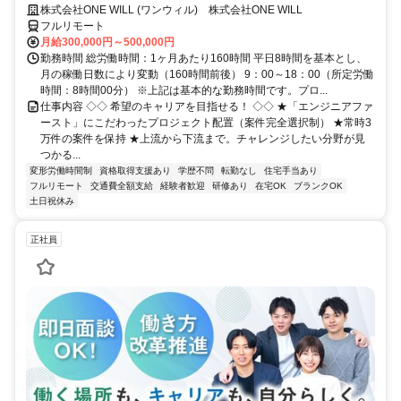
◆ 平均残業7時間！
株式会社ONE WILL (ワンウィル) 株式会社ONE WILL
フルリモート
月給300,000円～500,000円
勤務時間 総労働時間：1ヶ月あたり160時間 平日8時間を基本とし、
月の稼働日数により変動（160時間前後） 9：00～18：00（所定労働
時間：8時間00分） ※上記は基本的な勤務時間です。プロ...
仕事内容 ◇◇ 希望のキャリアを目指せる！ ◇◇ ★「エンジニアファ
ースト」にこだわったプロジェクト配置（案件完全選択制） ★常時3
万件の案件を保持 ★上流から下流まで。チャレンジしたい分野が見
つかる...
変形労働時間制
資格取得支援あり
学歴不問
転勤なし
住宅手当あり
フルリモート
交通費全額支給
経験者歓迎
研修あり
在宅OK
ブランクOK
土日祝休み
正社員