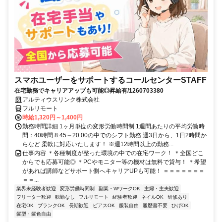
スマホユーザーをサポートするコールセンターSTAFF
在宅勤務でキャリアアップも可能◎昇給有/1260703380
アルティウスリンク株式会社
フルリモート
時給1,320円～1,400円
勤務時間詳細 1ヶ月単位の変形労働時間制 1週間あたりの平均労働時
間：40時間 8:45～20:00の中でのシフト勤務 週3日から、1日2時間か
らなど 柔軟に対応いたします！ ※週12時間以上の勤務...
仕事内容 ＊各種制度が整った環境の中での在宅ワーク！ ＊全国どこ
からでも応募可能◎ ＊PCやモニター等の機材は無料で貸与！ ＊希望
があれば講師などサポート側へキャリアUPも可能！ ＝＝＝＝＝＝＝
＝＝...
業界未経験者歓迎
変形労働時間制
副業・WワークOK
主婦・主夫歓迎
フリーター歓迎
転勤なし
フルリモート
経験者歓迎
ネイルOK
研修あり
在宅OK
ブランクOK
長期歓迎
ピアスOK
服装自由
履歴書不要
ひげOK
髪型・髪色自由