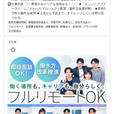
仕事内容 ◇◇ 希望のキャリアを目指せる！ ◇◇ ★「エンジニアファ
ースト」にこだわったプロジェクト配置（案件完全選択制） ★常時3
万件の案件を保持 ★上流から下流まで。チャレンジしたい分野が見
つかる...
変形労働時間制
資格取得支援あり
学歴不問
転勤なし
住宅手当あり
フルリモート
交通費全額支給
経験者歓迎
研修あり
在宅OK
ブランクOK
土日祝休み
正社員