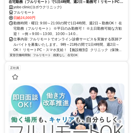
在宅勤務（フルリモート）で1日4時間、週2日～勤務可！リモートPC・
スマホ支給！
yobo clinic(ヨボウクリニック)
フルリモート
日給24,000円
勤務時間・曜日: 9:00～21:00の間で1日4時間、週2日～勤務OK！ 在
宅勤務（フルリモート） ※平日のみ勤務可！ ※土日勤務可能な方歓
迎！ ＜例＞9:00～13:00、10:00～14:0...
仕事内容: フルリモートでオンライン診療サービスを実施する医師ア
ルバイトを募集いたします。 9時～21時の間で1日4時間、週2日～
OK！ リモートPC・スマホ支給！ 【施設種別】 クリニック（保険...
変形労働時間制
フルリモート
残業なし
在宅OK
正社員