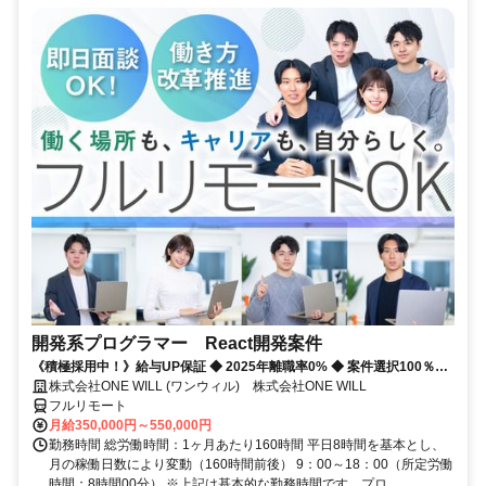
開発系プログラマー React開発案件
《積極採用中！》給与UP保証 ◆ 2025年離職率0% ◆ 案件選択100％！
◆ 平均残業7時間！
株式会社ONE WILL (ワンウィル) 株式会社ONE WILL
フルリモート
月給350,000円～550,000円
勤務時間 総労働時間：1ヶ月あたり160時間 平日8時間を基本とし、
月の稼働日数により変動（160時間前後） 9：00～18：00（所定労働
時間：8時間00分） ※上記は基本的な勤務時間です。プロ...