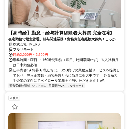
【高時給】勤怠・給与計算経験者大募集 完全在宅!
在宅勤務で勤怠管理、給与関連業務！労務責任者経験大募集！しっかり
稼ぎたい方、注目！
株式会社TIMERS
フルリモート
時給2,000円～2,600円
勤務時間・曜日: ・160時間勤務（曜日、時間帯問わず） ※入社初月
は日中勤務必須
仕事内容: ★急募★ 私たちは、BtoB向けの業務支援サービスを提供し
ており、導入企業数・顧客基盤ともに急速に拡大中です！ 外資系大
手企業の案件にてペイロール業務を担当いただきます！ ////...
変形労働時間制
シフト自由
即日勤務OK
フルリモート
正社員