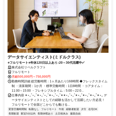
データサイエンティスト(ミドルクラス)
⭐フルリモート⭐年休120日以上あり♪20～30代活躍中✅
株式会社リベルクラフト
フルリモート
月給500,000円～750,000円
勤務時間詳細 総労働時間：1ヶ月あたり168時間 ◆フレックスタイム
制 ・清算期間：1か月 ・標準労働時間：1日8時間 ・コアタイム：
11:00～15:00 ・フレキシブルタイム：5:00～22:0...
仕事内容 ✶⋆｡˚⋆｡˚✶⋆｡˚⋆｡˚✶⋆｡˚⋆｡˚✶✶⋆｡˚⋆｡˚✶⋆｡˚✶⋆｡˚✶⋆｡˚✶⋆｡ デ
ータサイエンティストとしての経験を活かして活躍したい方必見！
フルリモートで全国どこからでも働ける...
変形労働時間制
転勤なし
フルリモート
午前
経験者歓迎
夕方
在宅OK
長期歓迎
駅近5分以内
長期休暇あり
土日祝休み
服装自由