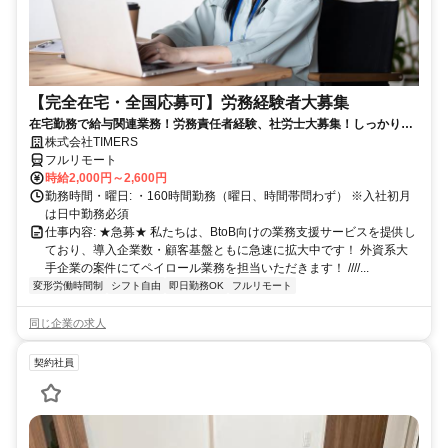
【完全在宅・全国応募可】労務経験者大募集
在宅勤務で給与関連業務！労務責任者経験、社労士大募集！しっかり稼
ぎたい方、注目！
株式会社TIMERS
フルリモート
時給2,000円～2,600円
勤務時間・曜日: ・160時間勤務（曜日、時間帯問わず） ※入社初月
は日中勤務必須
仕事内容: ★急募★ 私たちは、BtoB向けの業務支援サービスを提供し
ており、導入企業数・顧客基盤ともに急速に拡大中です！ 外資系大
手企業の案件にてペイロール業務を担当いただきます！ ////...
変形労働時間制
シフト自由
即日勤務OK
フルリモート
同じ企業の求人
契約社員