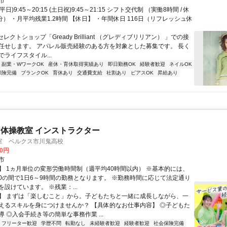
市
平日)9:45～20:15 (土日祝)9:45～21:15 シフト交代制 （実働8時間 / 休
分） ・月平均残業1.2時間 【休日】 ・年間休日 116日（リフレッシュ休
セレクトショップ「Gready Brilliant （グレディブリリアン） 」での接
任せします。 アパレル販売経験のある方を対象とした募集です。 長く
ライフスタイル...
副業・WワークOK
産休・育休取得実績あり
即日勤務OK
経験者歓迎
ネイルOK
保険完備
ブランクOK
育休あり
交通費支給
社割あり
ピアスOK
昇給あり
体操教室 インストラクター
室 ベルクス市川鬼高校
00円
市
】 1ヵ月単位の変形労働時間制（週平均40時間以内） ※基本的には、
1:00の間で1日6～9時間の勤務となります。 ※勤務時間に応じて法定通り
設けています。 ※残業：...
】 まずは「楽しむこと」から。子どもたちと一緒に成長しながら、一
えるスキルを身につけませんか？ 【具体的なお仕事内容】 ◎子どもた
 ◎入会手続き等の簡単な事務作業 ...
フリーター歓迎
学歴不問
転勤なし
未経験者歓迎
経験者歓迎
社会保険完備