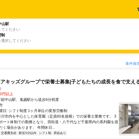
中山駅
してください
間制
を選択してください
条件保
アキッズグループで栄養士募集|子どもたちの成長を食で支え
会
00円以上
クセス: 下総中山駅、鬼越駅から徒歩6分程度
市
曜日: シフト制度 1ヶ月単位の変形労働制
 市川市内を中心とした保育園（定員60名規模）での栄養士業務です。 3
ポート体制での勤務となり、四街道・八千代など千葉県内の系列園を巡
く場合があります。 年間休日...
交通費支給
駅近5分以内
シフト制
昇給あり