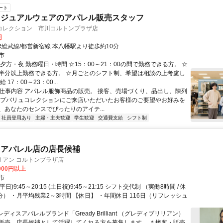
ート
カジュアルウェアのアパレル販売スタッフ
コレクション 市川コルトンプラザ店
円
R総武線/都営新宿線 本八幡駅より徒歩約10分
市
夕方・夜 勤務曜日・時間 ☆15：00～21：00の間で勤務できる方。 ☆
半分以上勤務できる方。 ☆月ごとのシフト制、希望は相談の上考慮し
 17：00～23：00...
● 仕事内容 アパレル服飾商品の販売。 接客、売場づくり、品出し、陳列
ップバリュコレクションにご来店いただいたお客様のご要望やお好みを
、あなたのセンスでぴったりのアイテ...
社員登用あり
主婦・主夫歓迎
学生歓迎
交通費支給
シフト制
スアパレル店の店長候補
リアン コルトンプラザ店
,000円以上
市
平日)9:45～20:15 (土日祝)9:45～21:15 シフト交代制 （実働8時間 / 休
分） ・月平均残業2～3時間 【休日】 ・年間休日 116日（リフレッシュ
レディスアパレルブランド「Gready Brilliant （グレディブリリアン）
販売、店長候補として活躍してくれる方を募集します。 ＊接客・販売