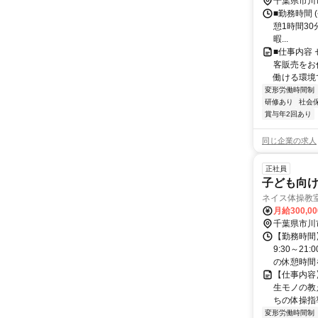
千葉県市川
■勤務時間 (
憩1時間30
暇...
■仕事内容 
客販売をお
働ける環境で
変形労働時間制
研修あり
社会
賞与年2回あり
同じ企業の求人
正社員
子ども向け
ネイス体操教
月給300,0
千葉県市川
【勤務時間
9:30～2
の休憩時間を
【仕事内容
生モノの教
ちの体操指導
変形労働時間制