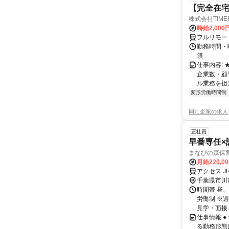
【完全在宅
株式会社TIME
時給2,000
フルリモー
勤務時間・
須
仕事内容:
企業数・顧
ル業務を担当い
変形労働時間制
同じ企業の求人
正社員
早番専任×
まなびの森保
月給220,0
アクセス 
千葉県市川
時間帯 昼、
労働制 ※週
見学・面接..
仕事情報 
る勤務形態