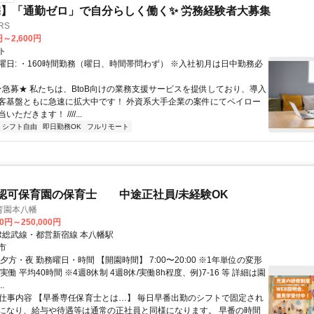
】「通勤ゼロ」で自分らしく働く✨ 労務経験者大募集
RS
円～2,600円
ト
曜日: ・160時間勤務（曜日、時間帯問わず） ※入社初月は日中勤務必
 ★急募★ 私たちは、BtoB向けの業務支援サービスを提供しており、導入
客基盤ともに急速に拡大中です！ 外資系大手企業の案件にてペイロー
ただきます！ ////...
シフト自由
即日勤務OK
フルリモート
認可保育園の保育士 中途正社員/未経験OK
育園本八幡
00円～250,000円
JR総武線・都営新宿線 本八幡駅
市
夕方・夜 勤務曜日・時間 【開園時間】 7:00〜20:00 ※1年単位の変形
実働 平均40時間 ※4週8休制 4週8休/実働8h程度、例)7-16 等 詳細は園
.
● 仕事内容 【早番専任保育士とは…】 毎日早番出勤のシフトで固定され
になり、給与や待遇等は通常の正社員と同様になります。 早番の時間