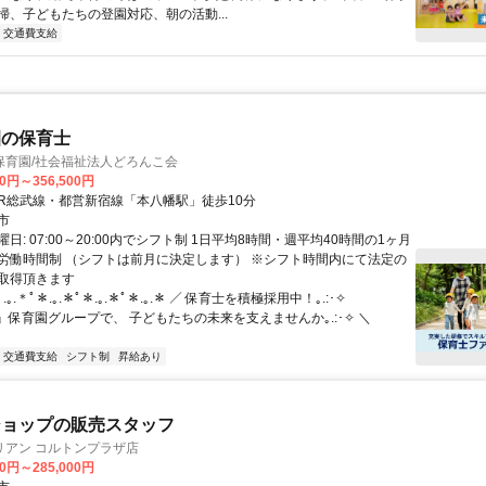
掃、子どもたちの登園対応、朝の活動...
交通費支給
園の保育士
保育園/社会福祉法人どろんこ会
00円～356,500円
クセス: JR総武線・都営新宿線「本八幡駅」徒歩10分
市
日: 07:00～20:00内でシフト制 1日平均8時間・週平均40時間の1ヶ月
労働時間制 （シフトは前月に決定します） ※シフト時間内にて法定の
取得頂きます
.｡.＊ﾟ＊.｡.＊ﾟ＊.｡.＊ﾟ＊.｡.＊ ／ 保育士を積極採用中！｡.:･✧
ko』保育園グループで、 子どもたちの未来を支えませんか｡.:･✧ ＼
交通費支給
シフト制
昇給あり
ショップの販売スタッフ
リアン コルトンプラザ店
00円～285,000円