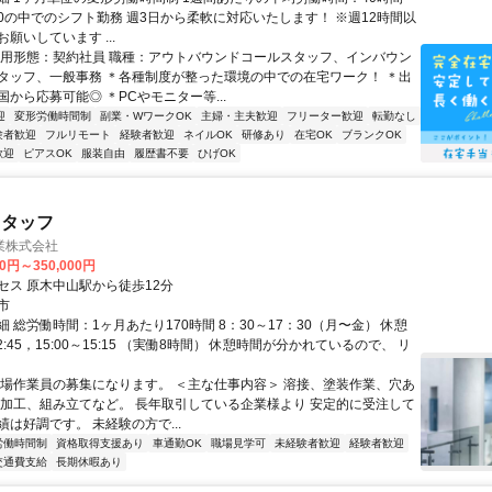
0:00の中でのシフト勤務 週3日から柔軟に対応いたします！ ※週12時間以
願いしています ...
雇用形態：契約社員 職種：アウトバウンドコールスタッフ、インバウン
タッフ、一般事務 ＊各種制度が整った環境の中での在宅ワーク！ ＊出
から応募可能◎ ＊PCやモニター等...
迎
変形労働時間制
副業・WワークOK
主婦・主夫歓迎
フリーター歓迎
転勤なし
験者歓迎
フルリモート
経験者歓迎
ネイルOK
研修あり
在宅OK
ブランクOK
歓迎
ピアスOK
服装自由
履歴書不要
ひげOK
スタッフ
業株式会社
00円～350,000円
セス 原木中山駅から徒歩12分
市
 総労働時間：1ヶ月あたり170時間 8：30～17：30（月〜金） 休憩
12:45，15:00～15:15 （実働8時間） 休憩時間が分かれているので、 リ
工場作業員の募集になります。 ＜主な仕事内容＞ 溶接、塗装作業、穴あ
、加工、組み立てなど。 長年取引している企業様より 安定的に受注して
は好調です。 未経験の方で...
労働時間制
資格取得支援あり
車通勤OK
職場見学可
未経験者歓迎
経験者歓迎
交通費支給
長期休暇あり