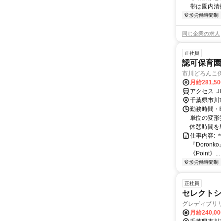
帯は園内清
変形労働時間制
同じ企業の求人
正社員
認可保育
市川どろんこ
月給281,5
ア
千葉県市川
勤務時間・曜
単位の変形
休憩時間を
仕事内容: ＊
『Doron
《Point》...
変形労働時間制
正社員
セレクト
グレディブリ
月給240,0