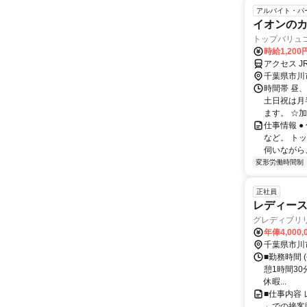
アルバイト・パ
イオンの
トップバリュ
時給1,200
アクセス J
千葉県市川
時間帯 昼、
土日祝は月
ます。 ☆加給
仕事情報 
など。 ト
伺いながら
変形労働時間制
正社員
レディー
グレディブリ
年俸4,000
千葉県市川
■勤務時間 (
憩1時間30
休暇...
■仕事内容 
」での接客