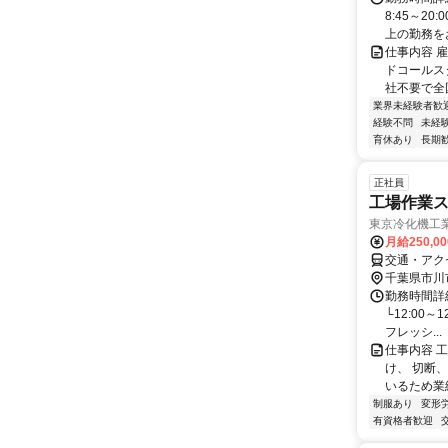
8:45～2
上の勤務をお
仕事内容 
ドコールス
社不要で全国
業界未経験者歓
経験不問
未経
育休あり
長期
正社員
工場作業
東京冷化機工
月給250,0
交通・アク
千葉県市川
勤務時間詳細
└12:00～
フレッシ...
仕事内容 
け、 切断
いるため業績
制服あり
変形
有資格者歓迎