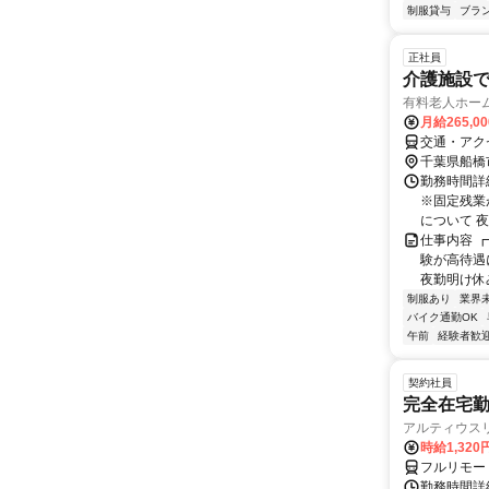
制服貸与
ブラ
正社員
介護施設
有料老人ホー
月給265,0
交通・アク
千葉県船橋
勤務時間詳
※固定残業
について 夜
仕事内容 
験が高待遇
夜勤明け休み
制服あり
業界
バイク通勤OK
午前
経験者歓
契約社員
完全在宅勤
アルティウス
時給1,320
フルリモー
勤務時間詳