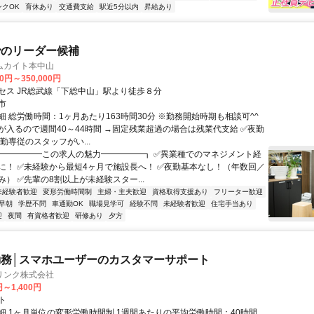
ンクOK
育休あり
交通費支給
駅近5分以内
昇給あり
でのリーダー候補
ムカイト本中山
00円～350,000円
セス JR総武線「下総中山」駅より徒歩８分
市
細 総労働時間：1ヶ月あたり163時間30分 ※勤務開始時期も相談可^^
が入るので週間40～44時間 →固定残業超過の場合は残業代支給 ✅夜勤
勤専従のスタッフがい...
┏━━━━━この求人の魅力━━━━━┓ ✅異業種でのマネジメント経
に！ ✅未経験から最短4ヶ月で施設長へ！ ✅夜勤基本なし！（年数回／
） ✅先輩の8割以上が未経験スター...
未経験者歓迎
変形労働時間制
主婦・主夫歓迎
資格取得支援あり
フリーター歓迎
早朝
学歴不問
車通勤OK
職場見学可
経験不問
未経験者歓迎
住宅手当あり
迎
夜間
有資格者歓迎
研修あり
夕方
務│スマホユーザーのカスタマーサポート
リンク株式会社
円～1,400円
ト
細 1ヶ月単位の変形労働時間制 1週間あたりの平均労働時間：40時間