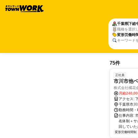
千葉県
下総
職種を選択
変形労働時
キーワード
75件
正社員
市川市他ベ
株式会社橘花
月給240,0
ア
千葉県市川
勤務時間・
仕事内容:
名体制＋サ
回していただ
変形労働時間制