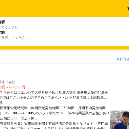
喜駅
してください
間制
を選択してください
条件保
者
局株式会社
00円～280,000円
ス ※住所はウエルシア大多喜船子店に配属の場合 ※募集店舗の配属を
のではございませんので予めご了承ください ※配属店舗は上記店舗以
ございます ※原則、自宅から50km圏内、通勤片道90分圏内の いずれ
郡
の配属・転勤となります(エリア職) ※勤務店舗の指定は出来かねます ■
月間変形労働時間制（年間所定労働時間1,960時間・月間平均労働時間
じて下記勤務区分から選択 も可能です ※社宅制度・赴任手当制度あり
時間） ※9：00～24：00でのシフト制です ※一部24時間営業の店舗があり
ナル職＞ 異動の範囲は本拠地とその隣接県または直線距離で概ね
店舗により、開店・閉...
以内 ＜ナショナル職＞ 全国の店舗への異動あり ※社宅制度・赴任手当制度
【有資格者募集】実務経験不問！有資格者のみ対象となります 「専門総
して地域のプラットフォームを目指します 登録販売者の資格を十分に