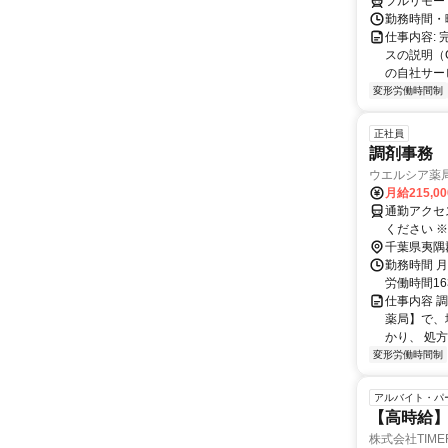
フルリモー
勤務時間・
仕事内容:
スの説明（
の自社サー
変形労働時間制
正社員
調剤事務
ウエルシア薬
月給215,0
通勤アクセ
ください 
来かねます。 勤務区分を下記の３つから選択 ＜エリア職＞ 原則と
千葉県夷隅
異動はござ
勤務時間 
ます。 ＜リージョナル職＞ 異動の範囲は本拠地とその隣接県または直線距離で概
労働時間1
ね100km以内 ※
仕事内容 
動あり ※
薬局】で、
かり、 処
変形労働時間制
アルバイト・パ
【高時給】
株式会社TIME