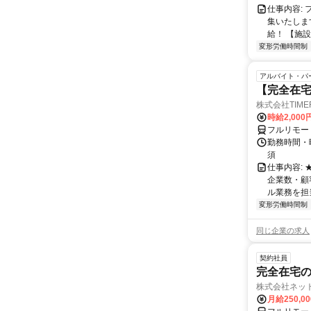
仕事内容:
集いたしま
給！ 【施設
変形労働時間制
アルバイト・パ
【完全在
株式会社TIME
時給2,000
フルリモー
勤務時間・
須
仕事内容:
企業数・顧
ル業務を担当い
変形労働時間制
同じ企業の求人
契約社員
完全在宅の
株式会社ネッ
月給250,0