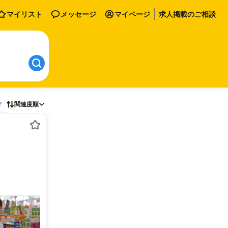
マイリスト
メッセージ
マイページ
求人掲載のご相談
存
関連度順