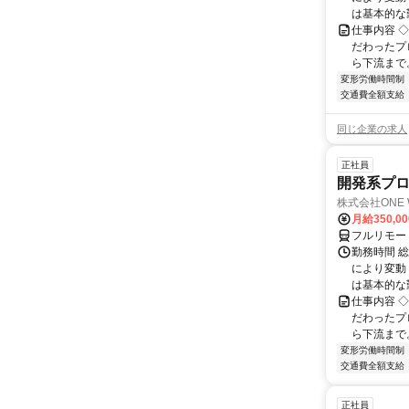
は基本的な勤
仕事内容 
だわったプ
ら下流まで
変形労働時間制
交通費全額支給
同じ企業の求人
正社員
開発系プロ
株式会社ONE 
月給350,0
フルリモー
勤務時間 
により変動（
は基本的な勤
仕事内容 
だわったプ
ら下流まで
変形労働時間制
交通費全額支給
正社員