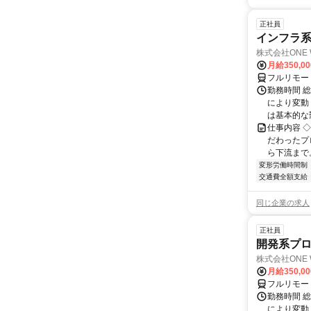
正社員
インフラ系エ
株式会社ONE 
月給350,0
フルリモー
勤務時間 
により変動（
は基本的な勤
仕事内容 
だわったプ
ら下流まで
変形労働時間制
交通費全額支給
同じ企業の求人
正社員
開発系プロ
株式会社ONE 
月給350,0
フルリモー
勤務時間 
により変動（