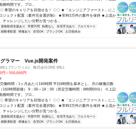
務時間です。プロ...
◇◇ 希望のキャリアを目指せる！ ◇◇ ★「エンジニアファースト」にこ
ロジェクト配置（案件完全選択制） ★常時3万件の案件を保持 ★上流か
。チャレンジしたい分野が見つかる...
資格取得支援あり
学歴不問
転勤なし
住宅手当あり
フルリモート
経験者歓迎
研修あり
在宅OK
ブランクOK
土日祝休み
グラマー Vue.js開発案件
WILL (ワンウィル) 株式会社ONE WILL
00円～550,000円
ト
総労働時間：1ヶ月あたり160時間 平日8時間を基本とし、月の稼働日数
160時間前後） 9：00～18：00（所定労働時間：8時間00分） ※上記
務時間です。プロ...
◇◇ 希望のキャリアを目指せる！ ◇◇ ★「エンジニアファースト」にこ
ロジェクト配置（案件完全選択制） ★常時3万件の案件を保持 ★上流か
。チャレンジしたい分野が見つかる...
資格取得支援あり
学歴不問
転勤なし
住宅手当あり
フルリモート
経験者歓迎
研修あり
在宅OK
ブランクOK
土日祝休み