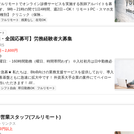
 フルリモートでオンライン診療サービスを実施する医師アルバイトを募
す。 9時～21時の間で1日4時間、週2日～OK！ リモートPC・スマホ支
種別】 クリニック（保険...
フルリモート
残業なし
在宅OK
ート
宅・全国応募可】労務経験者大募集
RS
円～2,600円
ト
曜日: ・160時間勤務（曜日、時間帯問わず） ※入社初月は日中勤務必
 ★急募★ 私たちは、BtoB向けの業務支援サービスを提供しており、導入
客基盤ともに急速に拡大中です！ 外資系大手企業の案件にてペイロー
ただきます！ ////...
シフト自由
即日勤務OK
フルリモート
営業スタッフ(フルリモート)
トリンクス
00円以上