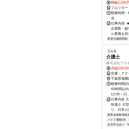
時給2,000
フルリモー
勤務時間・
須
仕事内容:
企業数・顧
ル業務を担当い
変形労働時間制
正社員
介護士
株式会社アロ
月給240,0
交通・アク
千葉県夷隅
勤務時間詳
40時間以内）
12:00～21..
仕事内容 
快適さ 大
り、日常の
業界未経験者歓
バイク通勤OK
住宅手当あり