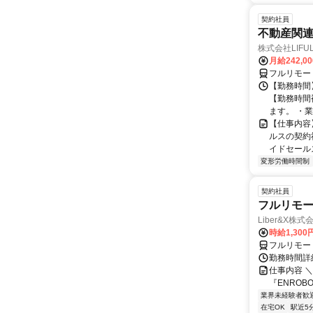
契約社員
不動産関
株式会社LIFULL 
月給242,0
フルリモー
【勤務時間】
【勤務時間
ます。 ・業
【仕事内容
ルスの契約
イドセールス
変形労働時間制
契約社員
フルリモー
Liber&X株式
時給1,300
フルリモー
勤務時間詳細
仕事内容 ＼
『ENROB
業界未経験者歓
在宅OK
駅近5