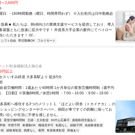
円～2,600円
ト
曜日: ・160時間勤務（曜日、時間帯問わず） ※入社初月は日中勤務必
 ★急募★ 私たちは、BtoB向けの業務支援サービスを提供しており、導入
客基盤ともに急速に拡大中です！ 外資系大手企業の案件にてペイロー
ただきます！ ////...
シフト自由
即日勤務OK
フルリモート
ネット/社会福祉法人知心会
00円以上
セス いすみ鉄道 大多喜駅より 徒歩5分
郡
細 総労働時間：1週あたり40時間 1か月単位の変形労働時間制（週平均
 【日勤】※実働8時間／休憩1時間 ・7:00～16:00 ・9:00～18:00 ・
.
大多喜町へ移住する3つのメリット 1. 「ほどよい田舎（トカイナカ）」の
型ショッピングセンターやスーパー、病院が車ですぐの距離に揃ってお
買い出しや生活に不便を感じません。...
迎
変形労働時間制
主婦・主夫歓迎
60代も応募可
資格取得支援あり
早朝
学歴不問
車通勤OK
職場見学可
転勤なし
経験不問
未経験者歓迎
午前
経験者歓迎
残業なし
夜間
有資格者歓迎
研修あり