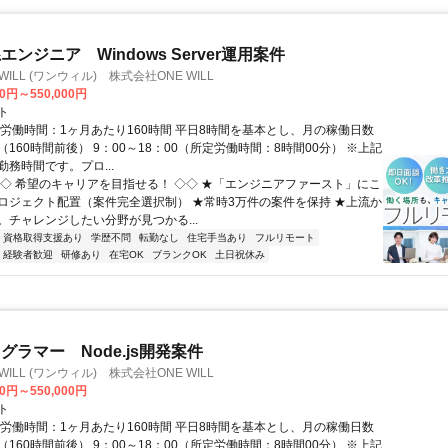
ンジニア Windows Server運用案件
WILL (ワンウィル) 株式会社ONE WILL
00円～550,000円
ト
総労働時間：1ヶ月あたり160時間 平日8時間を基本とし、月の稼働日数
160時間前後） 9：00～18：00（所定労働時間：8時間00分） ※上記
務時間です。プロ...
◇◇ 希望のキャリアを目指せる！ ◇◇ ★「エンジニアファースト」にこ
ロジェクト配置（案件完全選択制） ★常時3万件の案件を保持 ★上流か
。チャレンジしたい分野が見つかる...
資格取得支援あり
学歴不問
転勤なし
住宅手当あり
フルリモート
経験者歓迎
研修あり
在宅OK
ブランクOK
土日祝休み
グラマー Node.js開発案件
WILL (ワンウィル) 株式会社ONE WILL
00円～550,000円
ト
総労働時間：1ヶ月あたり160時間 平日8時間を基本とし、月の稼働日数
160時間前後） 9：00～18：00（所定労働時間：8時間00分） ※上記