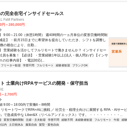
連の完全在宅インサイドセールス
FaM Partners
00円～280,000円
ト
 9:00～21:00（休憩1時間） 週40時間の一ヵ月単位の変形労働時間制
補足】 ・前月15日までに希望休を提出していただき、シフトを調整し
務の都合により、出勤...
】 営業経験を活かしてフルリモートで働きませんか？ インサイドセー
社員を募集！ 【必須】 ・営業経験1年以上(法人・個人問わず) 【インサ
の仕事内容】 ・電話対応(...
フリーター歓迎
学歴不問
フルリモート
経験者歓迎
ブランクOK
ト 士業向けRPAサービスの開発・保守担当
会社
円～2,700円
ト
 9:00～18:00内で実働6～8時間
 リモートワークでRPA×AIに挑戦 ／ 社労士・税理士向けに展開する RPA・AIサー
O』で急成長中な Liber&X（リベルアンドエックス）です。 ・・・・・・・・・...
迎
変形労働時間制
主婦・主夫歓迎
学歴不問
経験不問
未経験者歓迎
フルリモート
午前
経
分以内
土日祝休み
服装自由
髪型・髪色自由