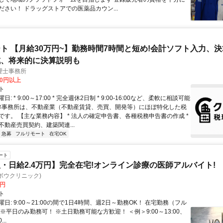
ださい！ ドラッグストアでの医薬品カウン...
ト 【月給30万円~】勤務時間7時間と短め!会計ソフト入力、
成、将来的に決算説明も
理士事務所
00円以上
ト
: * 9:00～17:00 * 完全週休2日制 * 9:00-16:00など、柔軟に相談可能
 弊事務所は、不動産業（不動産賃貸、売買、開発等）にほぼ特化した税
です。 【主な業務内容】 * 法人の確定申告書、各種税務申告書の作成 *
不動産売買契約、建築関連...
急募
フルリモート
在宅OK
ート
・日給2.4万円】完全在宅!オンライン診療の医師アルバイト!
c(ヨボウクリニック)
0円
ト
日: 9:00～21:00の間で1日4時間、週2日～勤務OK！ 在宅勤務（フル
※平日のみ勤務可！ ※土日勤務可能な方歓迎！ ＜例＞9:00～13:00、
...