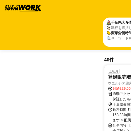
千葉県
大多
職種を選択
変形労働時
キーワード
40件
正社員
登録販売
ウエルシア薬
月給229,0
通勤アクセ
保証したも
外の可能性が
千葉県夷隅
かの店舗へ
勤務時間 
ご希望に応
163.33
＜リージョ
ます ※配属
100km
仕事内容 
あり
合店舗」と