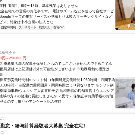
ト
曜日: 週5回、9時〜18時、基本残業はありません
 完全在宅での営業のお仕事です。 電話やズームなどを使って自社サービ
Googleマップの集客サービスや見積もり比較のマッチングサイトなど
ビス、対象は中小企業の法人とな...
固定時間制
フルリモート
残業なし
在宅OK
局株式会社
00円～250,000円
ス ※募集店舗の配属を保証したものではございませんので予めご了承
※配属店舗は上記店舗以外の可能性がございます ※勤務店舗の指定は出
して転居を伴う
郡
いません。 自宅から50km圏内、通勤片道90分圏内での配属店舗となり
月間変形労働時間制のシフト制 （年間所定労働時間1,960時間・月間平均
63.33時間） ※配属の薬局開局・閉局時間により異なります ※シフト制
社宅制度・赴任手当制度あり ＜ナショナル職＞ 全国の店舗への異
調剤薬局事務/ウエルシア大多喜船子店 地域密着の店舗運営【ウエルシア
社宅制度・赴任手当制度あり
地域の方々の健康に貢献しませんか ＜受付＞ 保険証やお薬手帳のお預
方せんの受け取りやアンケート記入依頼...
ート
勤怠・給与計算経験者大募集 完全在宅!
RS