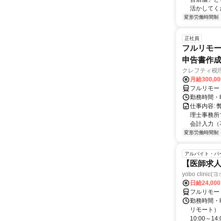
活かしてく
変形労働時間制
正社員
フルリモー
申告書作
クレフティ税
月給300,0
フルリモー
勤務時間・曜日
仕事内容:
理士事務所
会計入力（
変形労働時間制
アルバイト・パ
【医師求人
yobo clini
日給24,00
フルリモー
勤務時間・曜
リモート） 
10:00～14:0