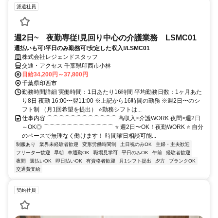
派遣社員
週2日~ 夜勤専従!見回り中心の介護業務 LSMC01
週払いも可!平日のみ勤務可!安定した収入!/LSMC01
株式会社レジェンドスタッフ
交通・アクセス 千葉県印西市小林
日給34,200円～37,800円
千葉県印西市
勤務時間詳細 実働時間：1日あたり16時間 平均勤務日数：1ヶ月あた
り8日 夜勤 16:00〜翌11:00 ※上記から16時間の勤務 ※週2日〜のシ
フト制 （月1回希望を提出） ⭐勤務シフトは...
仕事内容 ⌒⌒⌒⌒⌒⌒⌒⌒⌒⌒⌒⌒ 高収入×介護WORK 夜間×週2日
～OK◎ ⌒⌒⌒⌒⌒⌒⌒⌒⌒⌒⌒⌒ ⭐ 週2日〜OK！夜勤WORK ⭐ 自分
のペースで無理なく働けます！ 時間曜日相談可能...
制服あり
業界未経験者歓迎
変形労働時間制
土日祝のみOK
主婦・主夫歓迎
フリーター歓迎
早朝
車通勤OK
職場見学可
平日のみOK
午前
経験者歓迎
夜間
週払いOK
即日払いOK
有資格者歓迎
月1シフト提出
夕方
ブランクOK
交通費支給
契約社員