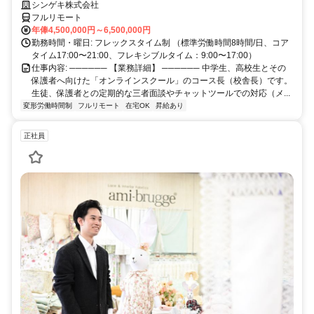
在、事業拡大に伴い、コースをとりまとめるコース長（校舎長）を募集
シンゲキ株式会社
しています。「教育」のプロとして、場所に縛られない新しい働き方を
フルリモート
始めませんか？
年俸4,500,000円～6,500,000円
勤務時間・曜日: フレックスタイム制 （標準労働時間8時間/日、コア
タイム17:00〜21:00、フレキシブルタイム：9:00〜17:00）
仕事内容: ────── 【業務詳細】 ────── 中学生、高校生とその
保護者へ向けた「オンラインスクール」のコース長（校舎長）です。
生徒、保護者との定期的な三者面談やチャットツールでの対応（メ...
変形労働時間制
フルリモート
在宅OK
昇給あり
正社員