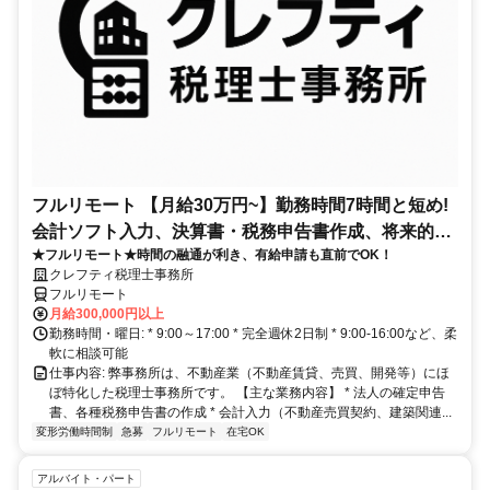
フルリモート 【月給30万円~】勤務時間7時間と短め!
会計ソフト入力、決算書・税務申告書作成、将来的に
★フルリモート★時間の融通が利き、有給申請も直前でOK！
決算説明も
クレフティ税理士事務所
フルリモート
月給300,000円以上
勤務時間・曜日: * 9:00～17:00 * 完全週休2日制 * 9:00-16:00など、柔
軟に相談可能
仕事内容: 弊事務所は、不動産業（不動産賃貸、売買、開発等）にほ
ぼ特化した税理士事務所です。 【主な業務内容】 * 法人の確定申告
書、各種税務申告書の作成 * 会計入力（不動産売買契約、建築関連...
変形労働時間制
急募
フルリモート
在宅OK
アルバイト・パート