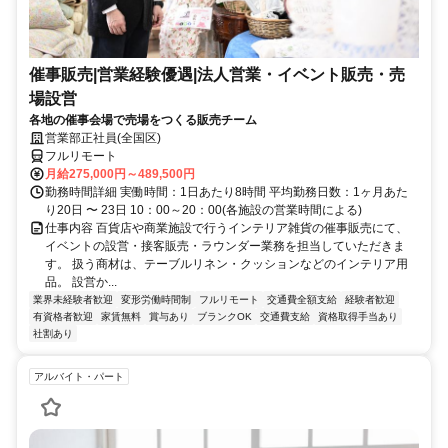
催事販売|営業経験優遇|法人営業・イベント販売・売
場設営
各地の催事会場で売場をつくる販売チーム
営業部正社員(全国区)
フルリモート
月給275,000円～489,500円
勤務時間詳細 実働時間：1日あたり8時間 平均勤務日数：1ヶ月あた
り20日 〜 23日 10：00～20：00(各施設の営業時間による)
仕事内容 百貨店や商業施設で行うインテリア雑貨の催事販売にて、
イベントの設営・接客販売・ラウンダー業務を担当していただきま
す。 扱う商材は、テーブルリネン・クッションなどのインテリア用
品。 設営か...
業界未経験者歓迎
変形労働時間制
フルリモート
交通費全額支給
経験者歓迎
有資格者歓迎
家賃無料
賞与あり
ブランクOK
交通費支給
資格取得手当あり
社割あり
アルバイト・パート