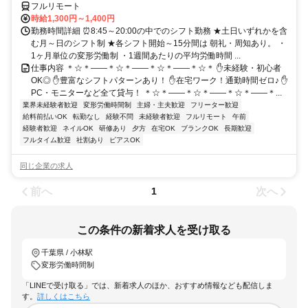
フルリモート
時給1,300円～1,400円
勤務時間詳細 ⏰8:45～20:00の中でのシフト勤務 ★土日いずれかを含
む月～日のシフト制 ★各シフト開始～15分間は 朝礼・周知あり。 ・
1ヶ月単位の変形労働制 ・1週間あたりの平均労働時間 ...
仕事内容 ＊☆＊――＊☆＊――＊☆＊――＊☆＊ ✋未経験・初心者
OK◎ ✋豊富なシフトパターンあり！ ✋在宅ワーク！通勤時間ゼロ♪ ✋
PC・モニターなど全て貸与！ ＊☆＊――＊☆＊――＊☆＊――＊...
業界未経験者歓迎
変形労働時間制
主婦・主夫歓迎
フリーター歓迎
給料前払いOK
転勤なし
経験不問
未経験者歓迎
フルリモート
午前
経験者歓迎
ネイルOK
研修あり
夕方
在宅OK
ブランクOK
長期歓迎
フルタイム歓迎
社割あり
ピアスOK
同じ企業の求人
前へ
次へ
1
この条件の新着求人を受け取る
千葉県 / 小林駅
変形労働時間制
「LINEで受け取る」では、新着求人のほか、おすすめ情報なども配信しま
す。
詳しくはこちら