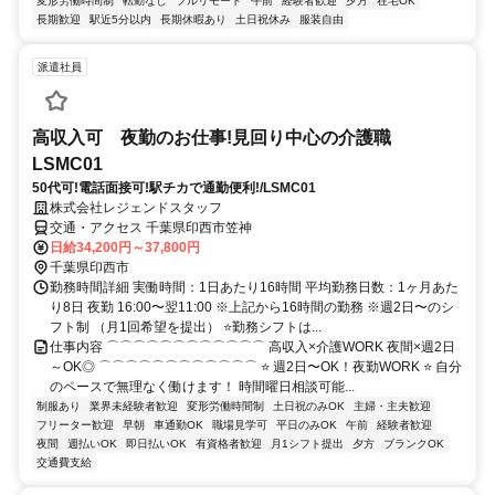
変形労働時間制
転勤なし
フルリモート
午前
経験者歓迎
夕方
在宅OK
長期歓迎
駅近5分以内
長期休暇あり
土日祝休み
服装自由
派遣社員
高収入可 夜勤のお仕事!見回り中心の介護職
LSMC01
50代可!電話面接可!駅チカで通勤便利!/LSMC01
株式会社レジェンドスタッフ
交通・アクセス 千葉県印西市笠神
日給34,200円～37,800円
千葉県印西市
勤務時間詳細 実働時間：1日あたり16時間 平均勤務日数：1ヶ月あた
り8日 夜勤 16:00〜翌11:00 ※上記から16時間の勤務 ※週2日〜のシ
フト制 （月1回希望を提出） ⭐勤務シフトは...
仕事内容 ⌒⌒⌒⌒⌒⌒⌒⌒⌒⌒⌒⌒ 高収入×介護WORK 夜間×週2日
～OK◎ ⌒⌒⌒⌒⌒⌒⌒⌒⌒⌒⌒⌒ ⭐ 週2日〜OK！夜勤WORK ⭐ 自分
のペースで無理なく働けます！ 時間曜日相談可能...
制服あり
業界未経験者歓迎
変形労働時間制
土日祝のみOK
主婦・主夫歓迎
フリーター歓迎
早朝
車通勤OK
職場見学可
平日のみOK
午前
経験者歓迎
夜間
週払いOK
即日払いOK
有資格者歓迎
月1シフト提出
夕方
ブランクOK
交通費支給