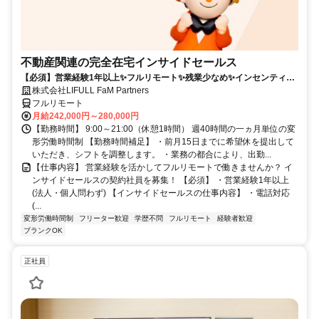
不動産関連の完全在宅インサイドセールス
【必須】営業経験1年以上✨フルリモート✨残業少なめ✨インセンティブ
有
株式会社LIFULL FaM Partners
フルリモート
月給242,000円～280,000円
【勤務時間】 9:00～21:00（休憩1時間） 週40時間の一ヵ月単位の変
形労働時間制 【勤務時間補足】 ・前月15日までに希望休を提出して
いただき、シフトを調整します。 ・業務の都合により、出勤...
【仕事内容】 営業経験を活かしてフルリモートで働きませんか？ イ
ンサイドセールスの契約社員を募集！ 【必須】 ・営業経験1年以上
(法人・個人問わず) 【インサイドセールスの仕事内容】 ・電話対応
(...
変形労働時間制
フリーター歓迎
学歴不問
フルリモート
経験者歓迎
ブランクOK
正社員