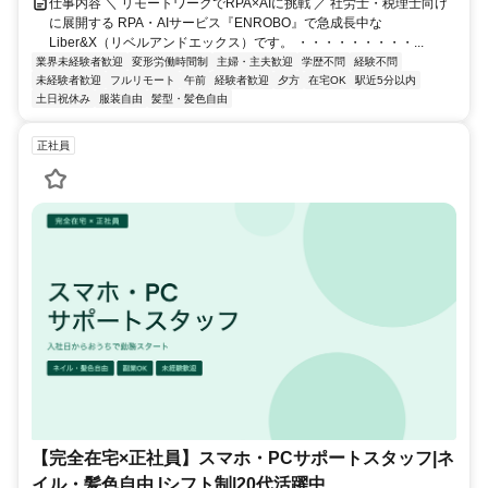
仕事内容 ＼ リモートワークでRPA×AIに挑戦 ／ 社労士・税理士向け
に展開する RPA・AIサービス『ENROBO』で急成長中な
Liber&X（リベルアンドエックス）です。 ・・・・・・・・・...
業界未経験者歓迎
変形労働時間制
主婦・主夫歓迎
学歴不問
経験不問
未経験者歓迎
フルリモート
午前
経験者歓迎
夕方
在宅OK
駅近5分以内
土日祝休み
服装自由
髪型・髪色自由
正社員
【完全在宅×正社員】スマホ・PCサポートスタッフ|ネ
イル・髪色自由 |シフト制|20代活躍中