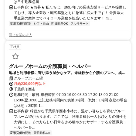
は日中勤務必須
仕事内容: ★急募★ 私たちは、BtoB向けの業務支援サービスを提供し
ており、導入企業数・顧客基盤ともに急速に拡大中です！ 外資系大
手企業の案件にてペイロール業務を担当いただきます！ ////...
変形労働時間制
シフト自由
即日勤務OK
フルリモート
同じ企業の求人
正社員
グループホームの介護職員・ヘルパー
地域と利用者様に寄り添う温かなケア。未経験から介護のプロへ、成長
を実感できる環境です。
グループホーム望
月給230,000円以上
千葉県印西市
勤務時間・曜日: 勤務時間 07:00‐16:00 08:30‐17:30 13:00‐21:00
16:00‐翌10:00 上記勤務時間内で実働8時間、休憩：1時間 夜勤の場合
は休憩：2時間 1...
仕事内容: 緑豊かな千葉県印西市小林に、温かい暮らしを育むグルー
プホーム望があります。ここでは、利用者様お一人おひとりの個性を
大切にし、その方らしい日常をきめ細やかにサポートする介護職員・
ヘルパーを...
変形労働時間制
即日勤務OK