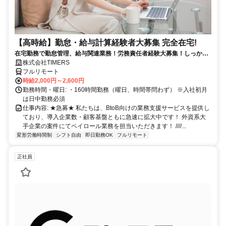
【高時給】勤怠・給与計算経験者大募集 完全在宅!
在宅勤務で勤怠管理、給与関連業務！労務責任者経験大募集！しっかり
稼ぎたい方、注目！
株式会社TIMERS
フルリモート
時給2,000円～2,600円
勤務時間・曜日: ・160時間勤務（曜日、時間帯問わず） ※入社初月
は日中勤務必須
仕事内容: ★急募★ 私たちは、BtoB向けの業務支援サービスを提供し
ており、導入企業数・顧客基盤ともに急速に拡大中です！ 外資系大
手企業の案件にてペイロール業務を担当いただきます！ ////...
変形労働時間制
シフト自由
即日勤務OK
フルリモート
正社員