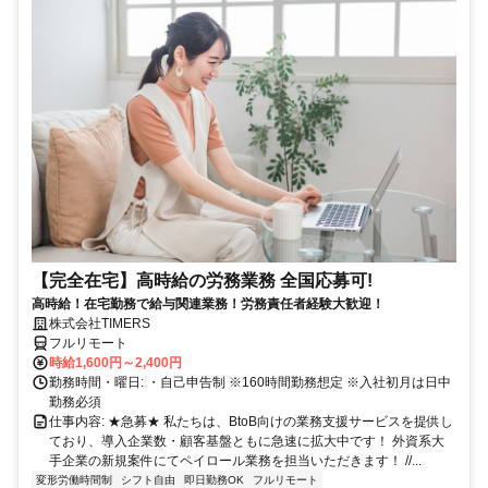
【完全在宅】高時給の労務業務 全国応募可!
高時給！在宅勤務で給与関連業務！労務責任者経験大歓迎！
株式会社TIMERS
フルリモート
時給1,600円～2,400円
勤務時間・曜日: ・自己申告制 ※160時間勤務想定 ※入社初月は日中
勤務必須
仕事内容: ★急募★ 私たちは、BtoB向けの業務支援サービスを提供し
ており、導入企業数・顧客基盤ともに急速に拡大中です！ 外資系大
手企業の新規案件にてペイロール業務を担当いただきます！ //...
変形労働時間制
シフト自由
即日勤務OK
フルリモート