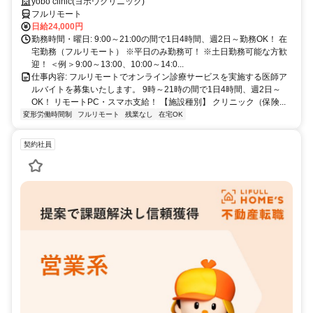
スマホ支給！
yobo clinic(ヨボウクリニック)
フルリモート
日給24,000円
勤務時間・曜日: 9:00～21:00の間で1日4時間、週2日～勤務OK！ 在
宅勤務（フルリモート） ※平日のみ勤務可！ ※土日勤務可能な方歓
迎！ ＜例＞9:00～13:00、10:00～14:0...
仕事内容: フルリモートでオンライン診療サービスを実施する医師ア
ルバイトを募集いたします。 9時～21時の間で1日4時間、週2日～
OK！ リモートPC・スマホ支給！ 【施設種別】 クリニック（保険...
変形労働時間制
フルリモート
残業なし
在宅OK
契約社員