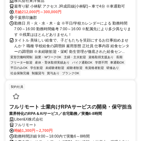
株式会社東洋食品
最寄り駅 小林駅 アクセス JR成田線[小林駅]～車で4分 ※車通勤可
月給212,000円～300,000円
千葉県印旛郡
勤務日 月・火・水・木・金 ※平日/学校カレンダーによる 勤務時間
7:00～16:00 勤務時間備考 7:00～16:00 ※配属先により多少異なりま
す ※残業はほとんどありません！
タイトル 美味しい給食で、子どもたちを笑顔にするお仕事始めませ
んか？ 職種 学校給食の調理師 雇用形態 正社員 仕事内容 給食センタ
ーの調理師 ※未経験歓迎・栄町 衛生管理が徹底された給食セン...
変形労働時間制
副業・WワークOK
主婦・主夫歓迎
資格取得支援あり
長期
フリーター歓迎
産休・育休取得実績あり
バイク通勤OK
学歴不問
車通勤OK
平日のみOK
学生歓迎
未経験者歓迎
経験者歓迎
有資格者歓迎
研修あり
社会保険完備
制服貸与
賞与あり
ブランクOK
契約社員
フルリモート 士業向けRPAサービスの開発・保守担当
業界特化のRPA＆AIサービス／在宅勤務／実働6-8時間
Liber&X株式会社
フルリモート
時給1,300円～2,700円
勤務時間詳細 9:00～18:00内で実働6～8時間