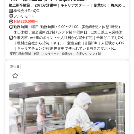
第二新卒歓迎 、20代が活躍中｜キャリアスタート ｜副業OK ｜将来のキ
ャリアパスあり（長期キャリアを推奨しています）
株式会社ffenQC
フルリモート
月給220,000円
勤務時間・曜日: 勤務時間：9:00〜21:00（実働8時間／休憩1時間）
休日休暇：完全週休2日制 / シフト制 年間休日：120日以上＋調整休
仕事内容: ⭐️仕事のポイント⭐️ 入社日から完全在宅｜全国どこでもOK
｜機材は会社から貸与｜ネイル・髪色自由｜副業OK｜未経験からOK
｜キャリアチェンジ歓迎 世界中で使われている有名スマホ・P...
変形労働時間制
英語
フルリモート
残業なし
在宅OK
シフト制
正社員