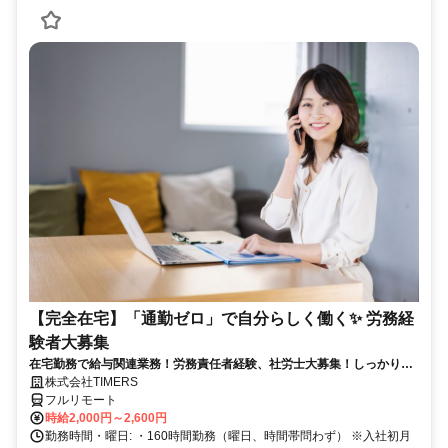
【完全在宅】「通勤ゼロ」で自分らしく働く✨ 労務経
験者大募集
在宅勤務で給与関連業務！労務責任者経験、社労士大募集！しっかり稼
ぎたい方、注目！
株式会社TIMERS
フルリモート
時給2,000円～2,600円
勤務時間・曜日: ・160時間勤務（曜日、時間帯問わず） ※入社初月