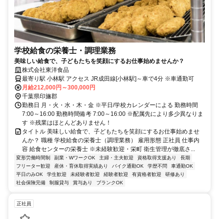
学校給食の栄養士・調理業務
美味しい給食で、子どもたちを笑顔にするお仕事始めませんか？
株式会社東洋食品
最寄り駅 小林駅 アクセス JR成田線[小林駅]～車で4分 ※車通勤可
月給212,000円～300,000円
千葉県印旛郡
勤務日 月・火・水・木・金 ※平日/学校カレンダーによる 勤務時間
7:00～16:00 勤務時間備考 7:00～16:00 ※配属先により多少異なりま
す ※残業はほとんどありません！
タイトル 美味しい給食で、子どもたちを笑顔にするお仕事始めませ
んか？ 職種 学校給食の栄養士（調理業務） 雇用形態 正社員 仕事内
容 給食センターの栄養士 ※未経験歓迎・栄町 衛生管理が徹底さ...
変形労働時間制
副業・WワークOK
主婦・主夫歓迎
資格取得支援あり
長期
フリーター歓迎
産休・育休取得実績あり
バイク通勤OK
学歴不問
車通勤OK
平日のみOK
学生歓迎
未経験者歓迎
経験者歓迎
有資格者歓迎
研修あり
社会保険完備
制服貸与
賞与あり
ブランクOK
正社員