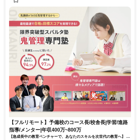
【フルリモート】予備校のコース長/校舎長|学習/進路
指導/メンター|年収400万~800万
【急成長中の教育ベンチャーで、あなたのスキルを次世代の教育へ】 現