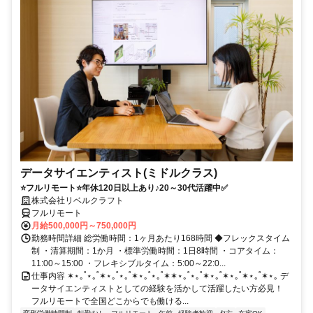
データサイエンティスト(ミドルクラス)
⭐フルリモート⭐年休120日以上あり♪20～30代活躍中✅
株式会社リベルクラフト
フルリモート
月給500,000円～750,000円
勤務時間詳細 総労働時間：1ヶ月あたり168時間 ◆フレックスタイム
制 ・清算期間：1か月 ・標準労働時間：1日8時間 ・コアタイム：
11:00～15:00 ・フレキシブルタイム：5:00～22:0...
仕事内容 ✶⋆｡˚⋆｡˚✶⋆｡˚⋆｡˚✶⋆｡˚⋆｡˚✶✶⋆｡˚⋆｡˚✶⋆｡˚✶⋆｡˚✶⋆｡˚✶⋆｡ デ
ータサイエンティストとしての経験を活かして活躍したい方必見！
フルリモートで全国どこからでも働ける...