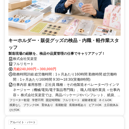
キーホルダー・販促グッズの検品・内職・軽作業スタ
ッフ
製造現場の経験を、検品や品質管理の仕事でキャリアアップ！
株式会社笑楽堂
フルリモート
月給240,000円～300,000円
勤務時間詳細 総労働時間：1ヶ月あたり160時間 勤務時間 総労働時
間：1ヶ月あたり160時間 9:30〜18:30(実働8時間)
仕事内容 雇用形態：正社員 職種：その他製造オペレーター/ラインマ
ネージャー（機械/電気/電子製品専門職）、職人/現場作業員 ＜仕事内
容＞ 株式会社笑楽堂では、商品パッケージやパンフレット、紙袋、...
フリーター歓迎
学歴不問
固定時間制
フルリモート
経験者歓迎
ネイルOK
残業なし
ブランクOK
育休あり
長期歓迎
長期休暇あり
ピアスOK
土日祝休み
ひげOK
アルバイト・パート