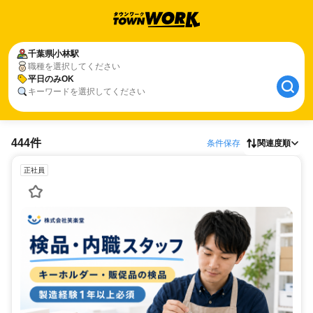
千葉県
小林駅
職種を選択してください
平日のみOK
キーワードを選択してください
444件
条件保存
関連度順
正社員