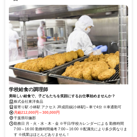
学校給食の調理師
美味しい給食で、子どもたちを笑顔にするお仕事始めませんか？
株式会社東洋食品
最寄り駅 小林駅 アクセス JR成田線[小林駅]～車で4分 ※車通勤可
月給212,000円～300,000円
千葉県印旛郡
勤務日 月・火・水・木・金 ※平日/学校カレンダーによる 勤務時間
7:00～16:00 勤務時間備考 7:00～16:00 ※配属先により多少異なりま
す ※残業はほとんどありません！