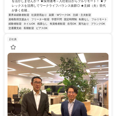
を活かしませんか？ ★採用選考～入社初日からフルリモート！ ★フ
レックスを活用してワークライフバランス抜群◎ ★主婦（夫）世代
が多く在籍...
業界未経験者歓迎
社員登用あり
副業・WワークOK
主婦・主夫歓迎
資格取得支援あり
フリーター歓迎
学歴不問
固定時間制
転勤なし
フルリモート
経験者歓迎
ネイルOK
残業なし
有資格者歓迎
在宅OK
賞与あり
ブランクOK
交通費支給
長期歓迎
ピアスOK
正社員