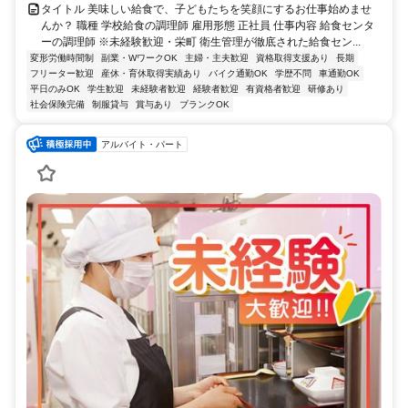
タイトル 美味しい給食で、子どもたちを笑顔にするお仕事始めませ
んか？ 職種 学校給食の調理師 雇用形態 正社員 仕事内容 給食センタ
ーの調理師 ※未経験歓迎・栄町 衛生管理が徹底された給食セン...
変形労働時間制
副業・WワークOK
主婦・主夫歓迎
資格取得支援あり
長期
フリーター歓迎
産休・育休取得実績あり
バイク通勤OK
学歴不問
車通勤OK
平日のみOK
学生歓迎
未経験者歓迎
経験者歓迎
有資格者歓迎
研修あり
社会保険完備
制服貸与
賞与あり
ブランクOK
アルバイト・パート