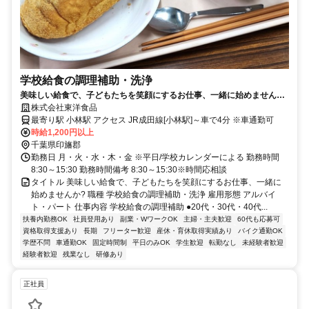
学校給食の調理補助・洗浄
美味しい給食で、子どもたちを笑顔にするお仕事、一緒に始めません
か?
株式会社東洋食品
最寄り駅 小林駅 アクセス JR成田線[小林駅]～車で4分 ※車通勤可
時給1,200円以上
千葉県印旛郡
勤務日 月・火・水・木・金 ※平日/学校カレンダーによる 勤務時間
8:30～15:30 勤務時間備考 8:30～15:30※時間応相談
タイトル 美味しい給食で、子どもたちを笑顔にするお仕事、一緒に
始めませんか? 職種 学校給食の調理補助・洗浄 雇用形態 アルバイ
ト・パート 仕事内容 学校給食の調理補助 ●20代・30代・40代...
扶養内勤務OK
社員登用あり
副業・WワークOK
主婦・主夫歓迎
60代も応募可
資格取得支援あり
長期
フリーター歓迎
産休・育休取得実績あり
バイク通勤OK
学歴不問
車通勤OK
固定時間制
平日のみOK
学生歓迎
転勤なし
未経験者歓迎
経験者歓迎
残業なし
研修あり
正社員