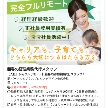
顧客の経理業務代行スタッフ
【入社日からフルリモート】顧客の経理業務代行スタッフ！
パーソルビジネスプロセスデザイン株式会社
フルリモート
月給210,000円～289,900円
勤務時間詳細 総労働時間：1ヶ月あたり160時間 ・1日8時間勤務(フ
レックス利用可) ※月末月初は繁忙期！仕事が落ち着く月半ばはフレ
ックスを利用して早上がりが可能◎ ・残業10～20時間程度 ※顧...
仕事内容 主婦の方も大歓迎！【フルリモート】であなたの経理経験