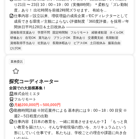
り21日 〜 23日 10：00～19：00（実働8時間） ＊柔軟な「ズレ勤制
度」あり！ 出社時間を前後2時間ズラせます。 有給を...
仕事内容 ✅設立以来、増収増益の成長企業 ✅ECディレクターとして
成長できる環境 ✅主観によらない評価制度「360度評価」を採用 ✅年
間休日平均128日＆土日祝休み ―――――――――――――...
資格取得支援あり
学歴不問
固定時間制
フルリモート
経験者歓迎
ネイルOK
研修あり
在宅OK
賞与あり
ブランクOK
育休あり
交通費支給
長期歓迎
資格取得手当あり
社割あり
長期休暇あり
ピアスOK
土日祝休み
服装自由
ひげOK
業務委託
探究コーディネーター
全国での大規模募集！
株式会社ミエタ
フルリモート
月給200,000円～500,000円
勤務時間詳細 ※対応案件による 基本的には 9：00～18：00 目安 ※
週2～5日程度の出勤
仕事内容 【日本の教育を、一緒に前進させませんか？】 「もっと良
い教育を届けたい」 そんな学校現場の想いを、カリキュラムという
形にしていく仕事です。 私たちは、学校ごとの理念や課題に向き合
いながら...