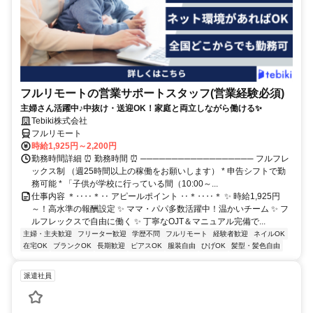
フルリモートの営業サポートスタッフ(営業経験必須)
主婦さん活躍中♪中抜け・送迎OK！家庭と両立しながら働ける✨
Tebiki株式会社
フルリモート
時給1,925円～2,200円
勤務時間詳細 ⏰ 勤務時間 ⏰ ────────────────── フルフレ
ックス制 （週25時間以上の稼働をお願いします） * 申告シフトで勤
務可能 * 「子供が学校に行っている間（10:00～...
仕事内容 ＊‥‥＊‥ アピールポイント ‥＊‥‥＊ ✨ 時給1,925円
～！高水準の報酬設定 ✨ ママ・パパ多数活躍中！温かいチーム ✨ フ
ルフレックスで自由に働く ✨ 丁寧なOJT＆マニュアル完備で...
主婦・主夫歓迎
フリーター歓迎
学歴不問
フルリモート
経験者歓迎
ネイルOK
在宅OK
ブランクOK
長期歓迎
ピアスOK
服装自由
ひげOK
髪型・髪色自由
派遣社員