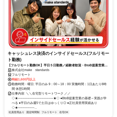
キャッシュレス決済のインサイドセールス(フルリモー
ト勤務)
【フルリモート勤務OK】平日５日勤務／経験者歓迎・BtoB提案営業で
スキルアップ
株式会社make standards
フルリモート
時給1,600円以上
勤務時間・曜日: 平日のみ 9：00～18：00 実働時間：1日あたり8時
間 休憩1時間
仕事内容: ＼＼在宅型リモートワーク ／／
◇★───────────────★◇ ●BtoB提案営業の基礎～実践が学
べる ●平日のみ週5で土日はゆっくり◎ ●正社員登用実績あり
◇★───────...
社員登用あり
固定時間制
フルリモート
在宅OK