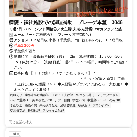
病院・福祉施設での調理補助 プレーゲ本埜 3046
＼週2日～OK！シフト調整◎／★主婦(夫)さん活躍中★カンタンな盛り
付けからスタート★待遇充実の大手企業◎
エームサービス株式会社 プレーゲ本埜(3046)
アクセス ＪＲ成田線 小林（千葉県）南口徒歩約22分、ＪＲ成田線 安
食徒歩約48分、京成成田スカイアクセス線・北総線 印旛日本医大徒
時給1,200円
歩約62分 ※住所から自動設定しているため、MAPの位置がずれてい
千葉県印西市
る場合がございます
勤務時間 ・最低勤務日数（週）：2日 【勤務時間】 16：00～20：
15（休憩15分） 【勤務日数】 週2日～OK ※曜日、時間等はご相談下
さい。
仕事内容 【ココで働くメリットがたくさん！】 ＊・
――――――――――――――――――・＊ ＜＜家庭と両立して働
く主婦(夫)さん活躍中＞＞ ◆未経験やブランクのある方、大歓迎！ ◆
困った時はすぐ相談！...
制服あり
業界未経験者歓迎
主婦・主夫歓迎
60代も応募可
フリーター歓迎
バイク通勤OK
給料前払いOK
シフト自由
学歴不問
車通勤OK
平日のみOK
学生歓迎
経験不問
未経験者歓迎
経験者歓迎
研修あり
ブランクOK
交通費支給
長期歓迎
フルタイム歓迎
同じ企業の求人
正社員