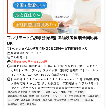
フルリモート労務事務|給与計算経験者募集|全国応募
OK
フレックスタイム✨子育て世代60％活躍中✨在宅勤務手当あり
株式会社kubellパートナー
フルリモート
月給208,000円～431,200円
勤務時間詳細 実働時間：1日あたり8時間 平均勤務日数：1ヶ月あた
り18日 〜 20日 フレックスタイム制 （標準労働時間／1日8h） ※メ
インタイム／10：00～16：00 ◎残業少なめ！ 月平...
仕事内容 ★☆★☆★☆★☆★☆★☆★☆★☆★☆ ☆ 労務実務経験を
お持ちの方 ★ ★ 給与計算、勤怠管理、年末調整 ☆ ☆ フルリモート
でスキル活かせる！ ★ ★☆★☆★☆★☆★☆★☆★☆★☆★☆ ...
業界未経験者歓迎
社員登用あり
副業・WワークOK
主婦・主夫歓迎
資格取得支援あり
学歴不問
転勤なし
フルリモート
交通費全額支給
経験者歓迎
ネイルOK
研修あり
在宅OK
賞与あり
交通費支給
ピアスOK
土日祝休み
服装自由
髪型・髪色自由