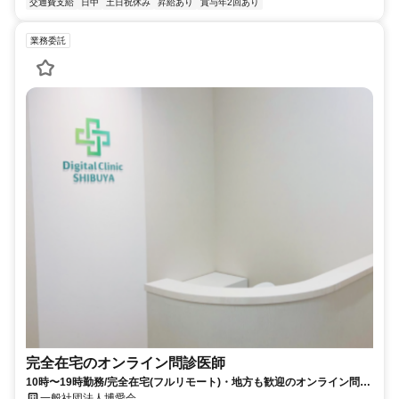
交通費支給
日中
土日祝休み
昇給あり
賞与年2回あり
業務委託
完全在宅のオンライン問診医師
10時〜19時勤務/完全在宅(フルリモート)・地方も歓迎のオンライン問診
業務
一般社団法人博愛会