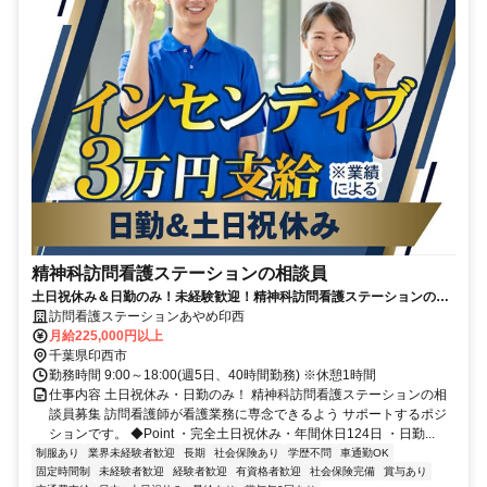
精神科訪問看護ステーションの相談員
土日祝休み＆日勤のみ！未経験歓迎！精神科訪問看護ステーションの相
談員【医療行為なし】
訪問看護ステーションあやめ印西
月給225,000円以上
千葉県印西市
勤務時間 9:00～18:00(週5日、40時間勤務) ※休憩1時間
仕事内容 土日祝休み・日勤のみ！ 精神科訪問看護ステーションの相
談員募集 訪問看護師が看護業務に専念できるよう サポートするポジ
ションです。 ◆Point ・完全土日祝休み・年間休日124日 ・日勤...
制服あり
業界未経験者歓迎
長期
社会保険あり
学歴不問
車通勤OK
固定時間制
未経験者歓迎
経験者歓迎
有資格者歓迎
社会保険完備
賞与あり