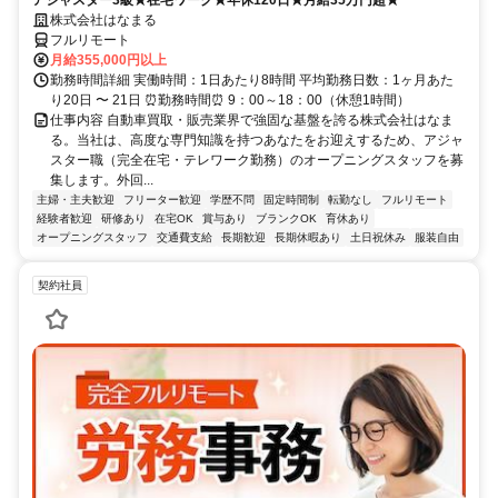
株式会社はなまる
フルリモート
月給355,000円以上
勤務時間詳細 実働時間：1日あたり8時間 平均勤務日数：1ヶ月あた
り20日 〜 21日 ⏰勤務時間⏰ 9：00～18：00（休憩1時間）
仕事内容 自動車買取・販売業界で強固な基盤を誇る株式会社はなま
る。当社は、高度な専門知識を持つあなたをお迎えするため、アジャ
スター職（完全在宅・テレワーク勤務）のオープニングスタッフを募
集します。外回...
主婦・主夫歓迎
フリーター歓迎
学歴不問
固定時間制
転勤なし
フルリモート
経験者歓迎
研修あり
在宅OK
賞与あり
ブランクOK
育休あり
オープニングスタッフ
交通費支給
長期歓迎
長期休暇あり
土日祝休み
服装自由
契約社員