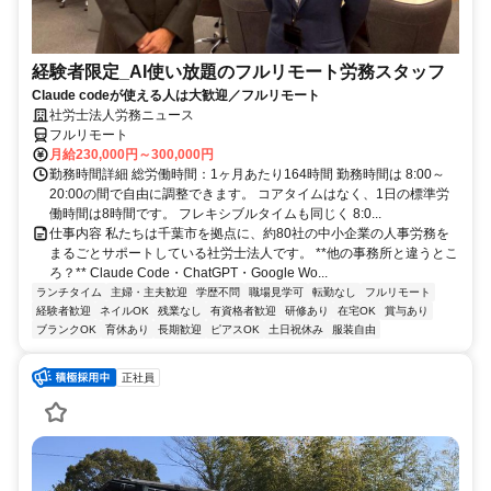
経験者限定_AI使い放題のフルリモート労務スタッフ
Claude codeが使える人は大歓迎／フルリモート
社労士法人労務ニュース
フルリモート
月給230,000円～300,000円
勤務時間詳細 総労働時間：1ヶ月あたり164時間 勤務時間は 8:00～
20:00の間で自由に調整できます。 コアタイムはなく、1日の標準労
働時間は8時間です。 フレキシブルタイムも同じく 8:0...
仕事内容 私たちは千葉市を拠点に、約80社の中小企業の人事労務を
まるごとサポートしている社労士法人です。 **他の事務所と違うとこ
ろ？** Claude Code・ChatGPT・Google Wo...
ランチタイム
主婦・主夫歓迎
学歴不問
職場見学可
転勤なし
フルリモート
経験者歓迎
ネイルOK
残業なし
有資格者歓迎
研修あり
在宅OK
賞与あり
ブランクOK
育休あり
長期歓迎
ピアスOK
土日祝休み
服装自由
正社員