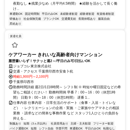
夜勤なし ★残業少なめ（月平均4.5時間） ★経験を活かして長く働
け...
車通勤OK
固定時間制
平日のみOK
未経験者歓迎
経験者歓迎
有資格者歓迎
研修あり
社会保険完備
ブランクOK
交通費支給
長期休暇あり
服装自由
昇給あり
派遣社員
ケアワーカー きれいな高齢者向けマンション
履歴書いらず！サクッと週2～/平日のみ可/日払いOK
ジョブコレ東京株式会社
交通・アクセス 千葉県印西市安食卜杭
時給1,900円～2,100円
千葉県印西市
勤務時間詳細 週2日/1日8時間～ シフト制 ※ 時短や曜日固定などの希
望もご相談ください！ 勤務時間例 早番 7：00～16：00（休憩1時
間） 日勤 9：00～18：00（休憩1時間） 遅番 1...
仕事内容 仕事内容 ・日常生活のサポート（食事・入浴・トイレな
ど） ・レクリエーションの企画・実施 ・ご家族やケアマネとの相談
業務 ・請求などの簡単な事務作業 など スタッフ1人ひとりの負担を
抑える...
制服あり
短期（3ヵ月以内）
社員登用あり
主婦・主夫歓迎
フリーター歓迎
バイク通勤OK
短期
シフト自由
学歴不問
車通勤OK
平日のみOK
転勤なし