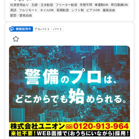
社員登用あり
主婦・主夫歓迎
フリーター歓迎
学歴不問
車通勤OK
即日勤務OK
英語
フルリモート
ネイルOK
長期歓迎
シフト制
ピアスOK
服装自由
髪型・髪色自由
アルバイト・パート