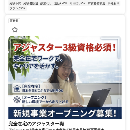
経験不問
経験者歓迎
残業なし
週払いOK
即日払いOK
有資格者歓迎
研修あり
ブランクOK
正社員
完全在宅のアジャスター職
アジャスター3級★在宅ワーク★年休120日★月給35万円超★