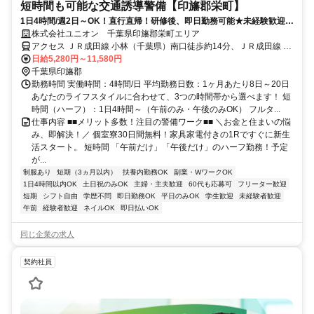
短時間も可能な交通誘導警備【印旛郡栄町】
1日4時間/週2日～OK！直行直帰！研修後、即日勤務可能★未経験歓迎！
人々の安全を守り社会に貢献！
株式会社ユニオン 千葉県印旛郡栄町エリア
アクセス ＪＲ成田線 小林（千葉県）南口徒歩約14分、ＪＲ成田線 安
食徒歩約56分、ＪＲ成田線 木下出入口1徒歩約60分 千葉県印旛郡栄
日給5,280円～11,580円
町エリア
千葉県印旛郡
勤務時間 実働時間：4時間/日 平均勤務日数：1ヶ月あたり8日～20日
あなたのライフスタイルに合わせて、3つの時間帯から選べます！ 短
時間（ハーフ）：1日4時間～（午前のみ・午後のみOK） フルタ...
仕事内容 ■■メリット多数！注目の警備ワーク■■ ＼お金と住まいの悩
み、即解決！／ 個室寮30日間無料！家具家電付きの1Rですぐに新生
活スタート。 短時間 「午前だけ」「午後だけ」のハーフ勤務！予定
が...
制服あり
短期（3ヵ月以内）
扶養内勤務OK
副業・WワークOK
1日4時間以内OK
土日祝のみOK
主婦・主夫歓迎
60代も応募可
フリーター歓迎
短期
シフト自由
学歴不問
即日勤務OK
平日のみOK
学生歓迎
未経験者歓迎
午前
経験者歓迎
ネイルOK
即日払いOK
同じ企業の求人
契約社員