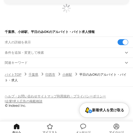
千葉県、小林駅、平日のみOKのアルバイト・バイト求人情報
求人の詳細を表示
条件を追加・変更して検索
市区町村を追加・変更
関連キーワード
完全在宅ワーク 全国
シール貼り 在宅
現在地周辺
ガチャガチャ
犬カフェ
千葉県
駅を追加・変更
バイトTOP
千葉県
印西市
小林駅
平日のみOKのアルバイト・バイ
千葉県
すべて
ト・求人
千葉市
すべて
職種を追加・変更
JR武蔵野線
中央区
花見川区
稲毛区
若葉区
緑区
美浜区
南流山駅
新松戸駅
新八柱駅
東松戸駅
市川大野駅
船橋法典駅
西船橋駅
飲食・フードサービス
銚子市
市川市
船橋市
館山市
木更津市
松戸市
野田市
茂原市
成田市
佐倉市
東金市
特徴を追加・変更
飲食・フードサービス
すべて
ヘルプ・お問い合わせ
サイトマップ
利用規約・プライバシーポリシー
JR中央・総武線
旭市
習志野市
柏市
勝浦市
市原市
流山市
八千代市
我孫子市
鴨川市
鎌ケ谷市
ホールスタッフ
キッチンスタッフ
皿洗い・洗い場
精肉・鮮魚加工
給食調理
人気
[企業]求人広告の掲載相談
市川駅
本八幡駅
下総中山駅
西船橋駅
船橋駅
東船橋駅
津田沼駅
幕張本郷駅
幕張駅
君津市
富津市
浦安市
四街道市
袖ケ浦市
八街市
印西市
白井市
富里市
南房総市
雇用形態を追加・変更
パン屋（ベーカリー）
フードカウンター販売員
バー（BAR）・バーテンダー
日払いOK
高校生歓迎
学生歓迎
深夜の仕事
髪型・髪色自由
ひげOK
ネイルOK
新検見川駅
稲毛駅
西千葉駅
千葉駅
匝瑳市
香取市
山武市
いすみ市
大網白里市
印旛郡
香取郡
山武郡
長生郡
夷隅郡
飲食店補助（開店・閉店準備）
飲食店（店長・マネージャー）
新着求人を受け取る
ピアスOK
アルバイト・パート
履歴書不要
オープニングスタッフ
留学生・外国人活躍中
安房郡
都道府県を変更
営業・販売
JR総武本線
勤務期間
正社員
市川駅
船橋駅
津田沼駅
稲毛駅
千葉駅
東千葉駅
都賀駅
四街道駅
物井駅
佐倉駅
営業・販売
すべて
短期
契約社員
単発・1日OK
長期
期間限定（春夏冬休み等）
南酒々井駅
榎戸駅
八街駅
日向駅
成東駅
松尾駅
横芝駅
飯倉駅
八日市場駅
干潟駅
旭駅
営業
テレフォンアポインター（テレアポ）
ルートセールス
コンビニ
シフト
派遣社員
飯岡駅
倉橋駅
猿田駅
松岸駅
銚子駅
フードカウンター販売員
アパレル
家電量販店・携帯販売（携帯ショップ）
土日祝のみOK
業務委託
平日のみOK
週1日からOK
週2・3日からOK
週4日以上OK
ホーム
マイリスト
メッセージ
マイページ