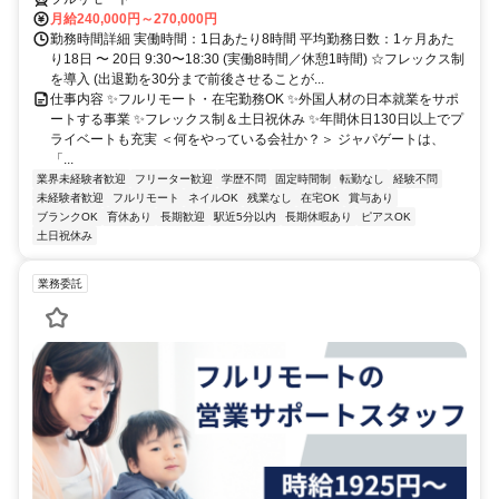
月給240,000円～270,000円
勤務時間詳細 実働時間：1日あたり8時間 平均勤務日数：1ヶ月あた
り18日 〜 20日 9:30〜18:30 (実働8時間／休憩1時間) ☆フレックス制
を導入 (出退勤を30分まで前後させることが...
仕事内容 ✨フルリモート・在宅勤務OK ✨外国人材の日本就業をサポ
ートする事業 ✨フレックス制＆土日祝休み ✨年間休日130日以上でプ
ライベートも充実 ＜何をやっている会社か？＞ ジャパゲートは、
「...
業界未経験者歓迎
フリーター歓迎
学歴不問
固定時間制
転勤なし
経験不問
未経験者歓迎
フルリモート
ネイルOK
残業なし
在宅OK
賞与あり
ブランクOK
育休あり
長期歓迎
駅近5分以内
長期休暇あり
ピアスOK
土日祝休み
業務委託