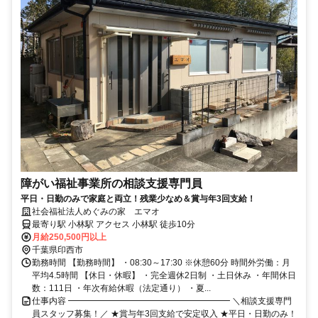
障がい福祉事業所の相談支援専門員
平日・日勤のみで家庭と両立！残業少なめ＆賞与年3回支給！
社会福祉法人めぐみの家 エマオ
最寄り駅 小林駅 アクセス 小林駅 徒歩10分
月給250,500円以上
千葉県印西市
勤務時間 【勤務時間】 ・08:30～17:30 ※休憩60分 時間外労働：月
平均4.5時間 【休日・休暇】 ・完全週休2日制 ・土日休み ・年間休日
数：111日 ・年次有給休暇（法定通り） ・夏...
仕事内容 ━━━━━━━━━━━━━━━━━━━ ＼相談支援専門
員スタッフ募集！／ ★賞与年3回支給で安定収入 ★平日・日勤のみ！