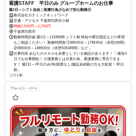
看護STAFF 平日のみ グループホームのお仕事
週2日～シフト自由｜医療行為少なめで安心勤務◎
株式会社カナミックネットワーク
交通・アクセス 千葉県印西市小林
時給2,500円～2,700円
千葉県印西市
勤務時間詳細 週2日～1日8時間 シフト制 時短や曜日固定などの希望
もご相談ください！ 勤務時間例 ①8時30分～17時30分（休憩1時間）
②9時00分～18時00分（休憩5064時間）など ...
仕事内容 あなたのスキルを必要としている施設があります！ 〇最短3
日でお仕事開始！ 介護業務とは分業の為、看護業務に専念できま
す！ 週2日～/平日のみOK/残業なし/施設未経験の方も大歓迎！ 即日
勤...
シフト制
アルバイト・パート