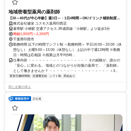
地域密着型薬局の薬剤師
【30～40代が中心年齢】週3日～・1日4時間～OK/ドリンク補助制度や
懇親会補助制度など待遇も充実
株式会社健栄 コスモス薬局印西店
最寄駅 小林駅 交通アクセス JR成田線「小林駅」より徒歩3分
時給1,950円～2,350円
千葉県印西市
勤務時間 以下の時間でシフト制 ＜勤務時間＞ 平日16:00～20:00（休
憩なし） 土曜9:00～15:00（休憩なし） 上記の中で週12時間 ※勤務
日・時間は応相談 ※残業は月平均5時...
仕事内容 ・－・－・－・－・－・－・－・－・ その経験が、誰かの
「安心」に変わる。 地域とのつながりが自慢の薬局で、 「薬剤師」
として働きませんか？ ・－・－・－・－・－・－・－・－・ ＜3...
変形労働時間制
交通費支給
シフト制
昇給あり
同じ企業の求人
正社員