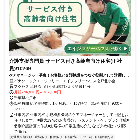
介護支援専門員 サービス付き高齢者向け住宅(正社
員)/10269
ケアマネージャー募集！お客様と介護施設をつなぐ役割として活躍して
ください！スキルや役割に追応じたグレード制度で目標が明確に！入社
パナソニックエイジフリー エイジフリーハウス松戸北小金
時やグレード別の研修で、あなたのキャリアアップを応援します。
アクセス 流鉄流山線小金城跡駅より徒歩11分
月給246,910円～267,030円
千葉県松戸市
勤務時間 総労働時間：1ヶ月あたり167時間 【勤務時間】 9:00～
18:00
仕事内容 仕事内容 小規模多機能のケアマネージャーとして下記をお
任せします。 ■最大29名のお客様のアセスメント・ケアプラン作成■
個別介護計画の作成■お客様の日常生活の介助 などきめ細かい対応
で”頼れ...
交通費全額支給
賞与あり
育休あり
長期歓迎
シフト制
長期休暇あり