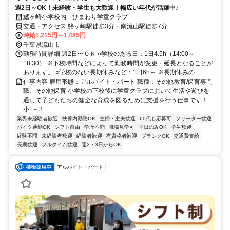
週2日～OK！未経験・学生も大歓迎！幅広い年代が活躍中♪
鰭ヶ崎小学校内 ひまわり学童クラブ
交通・アクセス 鰭ヶ崎駅徒歩3分・南流山駅徒歩7分
時給1,215円～1,485円
千葉県流山市
勤務時間詳細 週2日〜ＯＫ ○学校のある日：1日4.5h（14:00～
18:30） ※下校時間などによって勤務時間が変更・延長となることが
あります。 ○学校のない長期休みなど：1日6h～ ※長期休みの...
仕事内容 雇用形態：アルバイト・パート 職種：その他教育/保育専門
職、その他保育 小学校の下校後に学童クラブにおいて生活や遊びを
通して子どもたちの健全な育成を図るために支援を行う仕事です！
小1～3...
業界未経験者歓迎
扶養内勤務OK
主婦・主夫歓迎
60代も応募可
フリーター歓迎
バイク通勤OK
シフト自由
学歴不問
職場見学可
平日のみOK
学生歓迎
経験不問
未経験者歓迎
経験者歓迎
有資格者歓迎
ブランクOK
交通費支給
長期歓迎
フルタイム歓迎
週2・3日からOK
アルバイト・パート