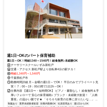
週1日~OKのパート保育補助
週1日～OK！時給1340～1540円！給食無料♪未経験OK
ナーサリースクールいずみ新松戸
交通・アクセス 新松戸駅より自転車4分の駅チカ！
時給1,340円～1,540円
千葉県松戸市
勤務時間詳細 月～金曜の週1日～でOK！ 平日のみでプライベート充
実！ 7：00～19：00の間で1日2h～OK！
仕事内容 【週1日〜・短時間OK】 ピアノ・書類なし！ 給食無料＆手
厚いフォローで 安心の保育補助♪ ブランク・未経験大歓迎！ 「人柄
重視」の温かい園です★ 「そろそろ保育の仕事に戻りたいな…」 ...
制服あり
業界未経験者歓迎
扶養内勤務OK
社員登用あり
週1日からOK