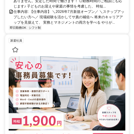
ありません。安定した時間で働けます！ ◎勤務時間のご相談にも応
じます♪ 子どものお迎えや家庭の事情を考慮した、 時短...
仕事内容: 【仕事内容】 ＼2026年7月新規オープン／ ＼ステップアッ
プしたい方へ／ 現場経験を活かしてサ責の補佐へ 将来のキャリアア
ップを見据えて、 実務とマネジメントの両方を学べる やりが...
即日勤務OK
シフト制
派遣社員