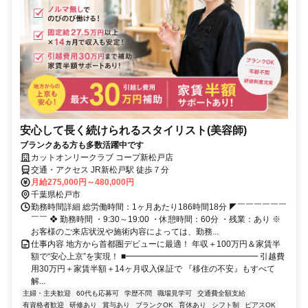
安心して長く続けられるスタイリスト(美容師)
ブランクある方も多数活躍中です
カットオンリークラブ コープ新松戸店
交通・アクセス JR新松戸駅 徒歩７分
月給275,000円～480,000円
千葉県松戸市
勤務時間詳細 総労働時間：1ヶ月あたり186時間18分 ◤￣￣￣￣￣￣
￣￣ ❖ 勤務時間 ・9:30～19:00 ・休憩時間：60分 ・残業：あり ※
お客様のご来店状況や施術内容によっては、勤務...
仕事内容 地方から首都圏デビューに最適！ 年収＋100万円＆家賃半
額で“安心上京”を実現！ ■━━━━━━━━━━━━━━━━ 引越費
用30万円＋家賃半額＋14ヶ月収入保証で 『移住の不安』もすべて
解...
主婦・主夫歓迎
60代も応募可
学歴不問
職場見学可
交通費全額支給
有資格者歓迎
研修あり
賞与あり
ブランクOK
育休あり
シフト制
ピアスOK