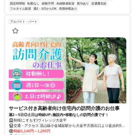
固定時間制
転勤なし
経験不問
未経験者歓迎
賞与あり
交通費支給
フルタイム歓迎
週2・3日からOK
長期休暇あり
アルバイト・パート
サービス付き高齢者向け住宅内の訪問介護のお仕事
週2～5日◎土日は時給UP♪施設内×移動なしの訪問介護です！
秋桜(こすもす)ヴィレッジ大金平
交通・アクセス 流山線小金城趾駅から大金平方面出口より徒歩約5分
、JR北小金駅から北口より徒歩約17分、JR新松戸駅から北口より徒
時給1,140円～1,200円