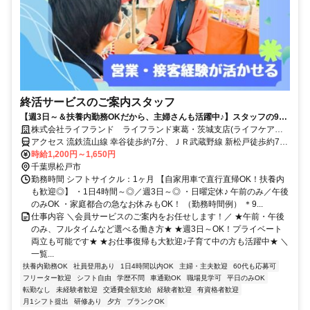
終活サービスのご案内スタッフ
【週3日～＆扶養内勤務OKだから、主婦さんも活躍中♪】スタッフの9割
が女性/子育てが落ち着いた方・社会復帰の方も大歓迎です◎/柔軟なシフ
株式会社ライフランド ライフランド東葛・茨城支店(ライフケア新
ト体制・しっかりとしたサポート体制充実で働きやすさもバツグン/フル
松戸)
アクセス 流鉄流山線 幸谷徒歩約7分、ＪＲ武蔵野線 新松戸徒歩約7
タイム希望も大歓迎/マイカーでの直行直帰OK/営業・テレアポ・販売経
分、ＪＲ常磐線/東京メトロ千代田線 新松戸徒歩約7分
時給1,200円～1,650円
験者は即戦力/正社員登用実績もあり◎
千葉県松戸市
勤務時間 シフトサイクル：1ヶ月 【自家用車で直行直帰OK！扶養内
も歓迎◎】 ・1日4時間～◎／週3日～◎ ・日曜定休♪ 午前のみ／午後
のみOK ・家庭都合の急なお休みもOK！ （勤務時間例） ＊9...
仕事内容 ＼会員サービスのご案内をお任せします！／ ★午前・午後
のみ、フルタイムなど選べる働き方★ ★週3日～OK！プライベート
両立も可能です★ ★お仕事復帰も大歓迎♪子育て中の方も活躍中★ ＼
一覧...
扶養内勤務OK
社員登用あり
1日4時間以内OK
主婦・主夫歓迎
60代も応募可
フリーター歓迎
シフト自由
学歴不問
車通勤OK
職場見学可
平日のみOK
転勤なし
未経験者歓迎
交通費全額支給
経験者歓迎
有資格者歓迎
月1シフト提出
研修あり
夕方
ブランクOK