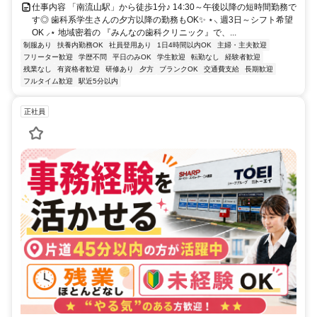
仕事内容 「南流山駅」から徒歩1分♪ 14:30～午後以降の短時間勤務で
す◎ 歯科系学生さんの夕方以降の勤務もOK✨ ⋆⸜ 週3日～シフト希望
OK ⸝⋆ 地域密着の 『みんなの歯科クリニック』で、...
制服あり
扶養内勤務OK
社員登用あり
1日4時間以内OK
主婦・主夫歓迎
フリーター歓迎
学歴不問
平日のみOK
学生歓迎
転勤なし
経験者歓迎
残業なし
有資格者歓迎
研修あり
夕方
ブランクOK
交通費支給
長期歓迎
フルタイム歓迎
駅近5分以内
正社員