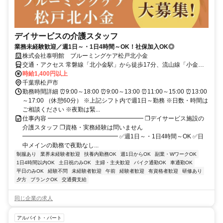
デイサービスの介護スタッフ
業務未経験歓迎／週1日～・1日4時間～OK！社保加入OK◎
株式会社泰明館 ブルーミングケア松戸北小金
交通・アクセス 常磐線「北小金駅」から徒歩17分、流山線「小金城
趾駅」から徒歩10分 ★車・バイク通勤OK（駐車場完備）
時給1,400円以上
千葉県松戸市
勤務時間詳細 ⏰9:00～18:00 ⏰9:00～13:00 ⏰11:00～15:00 ⏰13:00
～17:00 （休憩60分） ※上記シフト内で週1日～勤務 ※日数・時間は
ご相談ください ※夜勤は緊...
仕事内容 ━━━━━━━━━━━━━━━━ ❐デイサービス施設の
介護スタッフ ❐資格・実務経験は問いません
━━━━━━━━━━━━━━━━ ✅週1日～・1日4時間～OK ✅日
中メインの勤務で夜勤なし...
制服あり
業界未経験者歓迎
扶養内勤務OK
週1日からOK
副業・WワークOK
1日4時間以内OK
土日祝のみOK
主婦・主夫歓迎
バイク通勤OK
車通勤OK
平日のみOK
経験不問
未経験者歓迎
午前
経験者歓迎
有資格者歓迎
研修あり
夕方
ブランクOK
交通費支給
同じ企業の求人
アルバイト・パート