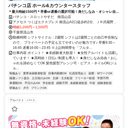
パチンコ店 ホール&カウンタースタッフ
＊最大時給1500円＊早番or遅番の選択可能！身だしなみ・オシャレ自
由！未経験者も大歓迎！好待遇バイトなら「やすだ」で決まり！
パチンコ・スロットやすだ 南流山店
アクセス つくばエクスプレス 南流山A2口徒歩約2分、ＪＲ武蔵野線
南流山北口徒歩約3分、ＪＲ武蔵野常磐連絡線 南流山北口徒歩約3分
時給1,200円～1,500円
千葉県流山市
勤務時間 シフトサイクル：2週間 シフトは2週間ごとの自己申告制な
ので、 プライベートの予定も立てやすいのが魅力です♪ 早番9:30～
16:45 遅番16:00～23:45 ※上記時間帯を「フルタ...
仕事内容 ポイント！ ★未経験者大歓迎！ ★女性アルバイトも活躍し
ています！ ★高時給！日払い制度も導入！ ★身だしなみ自由！おし
ゃれを諦めなくてOK 髪色髪型アレンジ可・ピアス・ネイルOK(ジェ
ル...
制服あり
業界未経験者歓迎
扶養内勤務OK
社員登用あり
副業・WワークOK
隔週シフト提出
土日祝のみOK
主婦・主夫歓迎
フリーター歓迎
学歴不問
車通勤OK
平日のみOK
学生歓迎
経験不問
未経験者歓迎
午前
経験者歓迎
研修あり
夕方
ブランクOK
アルバイト・パート