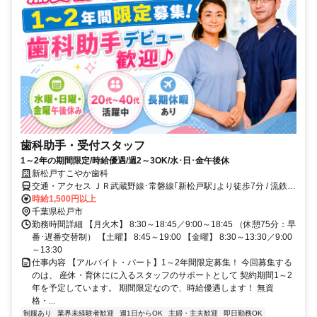
歯科助手・受付スタッフ
1～2年の期間限定/時給優遇/週2～3OK/水･日･金午後休
新松戸すこやか歯科
交通・アクセス ＪＲ武蔵野線･常磐線｢新松戸駅｣より徒歩7分 / 流鉄流
山線「幸谷駅」より徒歩7分
時給1,500円以上
千葉県松戸市
勤務時間詳細 【月火木】 8:30～18:45／9:00～18:45 （休憩75分：早
番･遅番交替制） 【土曜】 8:45～19:00 【金曜】 8:30～13:30／9:00
～13:30
仕事内容 【アルバイト・パート】1～2年間限定募集！ 今回募集する
のは、 産休・育休にに入るスタッフのサポートとして 契約期間1～2
年を予定しています。 期間限定なので、時給優遇します！ 無資
格・...
制服あり
業界未経験者歓迎
週1日からOK
主婦・主夫歓迎
即日勤務OK