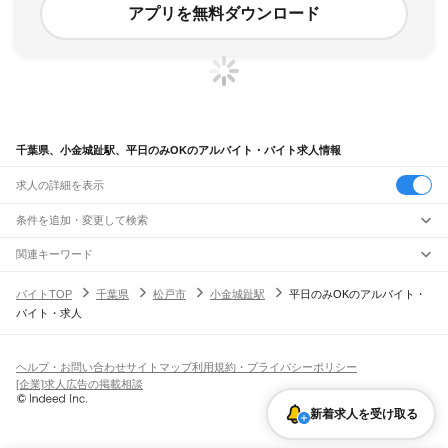
アプリを無料ダウンロード
千葉県、小金城趾駅、平日のみOKのアルバイト・バイト求人情報
求人の詳細を表示
条件を追加・変更して検索
市区町村を追加・変更
関連キーワード
完全在宅ワーク 全国
シール貼り 在宅
現在地周辺
ガチャガチャ
犬カフェ
千葉県
駅を追加・変更
バイトTOP
千葉県
松戸市
小金城趾駅
平日のみOKのアルバイト・
千葉県
すべて
バイト・求人
千葉市
すべて
職種を追加・変更
JR武蔵野線
中央区
花見川区
稲毛区
若葉区
緑区
美浜区
南流山駅
新松戸駅
新八柱駅
東松戸駅
市川大野駅
船橋法典駅
西船橋駅
飲食・フードサービス
銚子市
市川市
船橋市
館山市
木更津市
松戸市
野田市
茂原市
成田市
佐倉市
東金市
特徴を追加・変更
飲食・フードサービス
すべて
ヘルプ・お問い合わせ
サイトマップ
利用規約・プライバシーポリシー
JR中央・総武線
旭市
習志野市
柏市
勝浦市
市原市
流山市
八千代市
我孫子市
鴨川市
鎌ケ谷市
ホールスタッフ
キッチンスタッフ
皿洗い・洗い場
精肉・鮮魚加工
給食調理
人気
[企業]求人広告の掲載相談
市川駅
本八幡駅
下総中山駅
西船橋駅
船橋駅
東船橋駅
津田沼駅
幕張本郷駅
幕張駅
君津市
富津市
浦安市
四街道市
袖ケ浦市
八街市
印西市
白井市
富里市
南房総市
雇用形態を追加・変更
パン屋（ベーカリー）
フードカウンター販売員
バー（BAR）・バーテンダー
日払いOK
高校生歓迎
学生歓迎
深夜の仕事
髪型・髪色自由
ひげOK
ネイルOK
新検見川駅
稲毛駅
西千葉駅
千葉駅
匝瑳市
香取市
山武市
いすみ市
大網白里市
印旛郡
香取郡
山武郡
長生郡
夷隅郡
飲食店補助（開店・閉店準備）
飲食店（店長・マネージャー）
新着求人を受け取る
ピアスOK
アルバイト・パート
履歴書不要
オープニングスタッフ
留学生・外国人活躍中
安房郡
都道府県を変更
営業・販売
JR総武本線
勤務期間
正社員
市川駅
船橋駅
津田沼駅
稲毛駅
千葉駅
東千葉駅
都賀駅
四街道駅
物井駅
佐倉駅
営業・販売
すべて