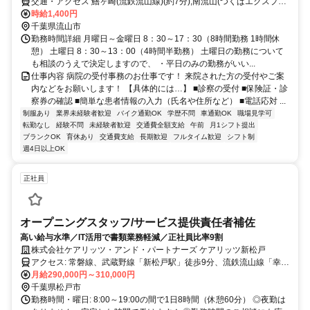
交通・アクセス 鰭ヶ崎(流鉄流山線)(約7分),南流山(つくばエクスプレ
ス)A3口(約15分),小金城趾(流鉄流山線)東口(約15分)
時給1,400円
千葉県流山市
勤務時間詳細 月曜日～金曜日 8：30～17：30（8時間勤務 1時間休
憩） 土曜日 8：30～13：00（4時間半勤務） 土曜日の勤務について
も相談のうえで決定しますので、 ・平日のみの勤務がいい...
仕事内容 病院の受付事務のお仕事です！ 来院された方の受付やご案
内などをお願いします！ 【具体的には…】 ■診察の受付 ■保険証・診
察券の確認 ■簡単な患者情報の入力（氏名や住所など） ■電話応対 ...
制服あり
業界未経験者歓迎
バイク通勤OK
学歴不問
車通勤OK
職場見学可
転勤なし
経験不問
未経験者歓迎
交通費全額支給
午前
月1シフト提出
ブランクOK
育休あり
交通費支給
長期歓迎
フルタイム歓迎
シフト制
週4日以上OK
正社員
オープニングスタッフ/サービス提供責任者補佐
高い給与水準／IT活用で書類業務軽減／正社員比率9割
株式会社ケアリッツ・アンド・パートナーズ ケアリッツ新松戸
アクセス: 常磐線、武蔵野線「新松戸駅」徒歩9分、流鉄流山線「幸谷
駅」徒歩10分
月給290,000円～310,000円
千葉県松戸市
勤務時間・曜日: 8:00～19:00の間で1日8時間（休憩60分） ◎夜勤は