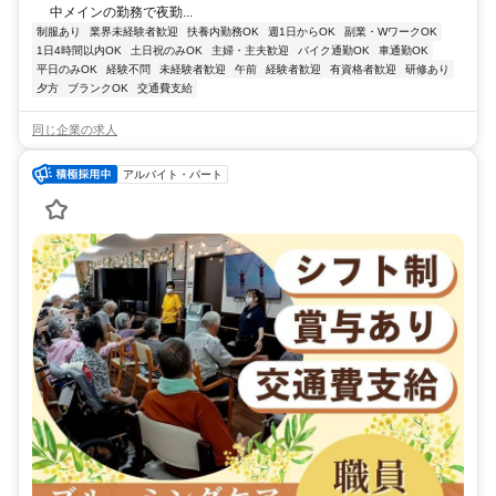
中メインの勤務で夜勤...
制服あり
業界未経験者歓迎
扶養内勤務OK
週1日からOK
副業・WワークOK
1日4時間以内OK
土日祝のみOK
主婦・主夫歓迎
バイク通勤OK
車通勤OK
平日のみOK
経験不問
未経験者歓迎
午前
経験者歓迎
有資格者歓迎
研修あり
夕方
ブランクOK
交通費支給
同じ企業の求人
アルバイト・パート