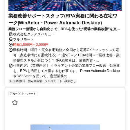
業務改善サポートスタッフ(RPA実務に関わる在宅ワ
ーク|WinActor・Power Automate Desktop)
業務フロー整理から自動化まで｜RPAを使った“現場の業務改善”を支え
る在宅ワーク｜週5日・1日6時間～
株式会社クレアスバリュー
フルリモート
時給1,500円～2,000円
勤務時間・曜日: * 完全在宅勤務／全国から応募OK * フレックス対応
可（家庭事情にも柔軟対応） * 週5日～／1日6時間～ * 業務改善・業
務整理スキルが身につく * RPA経験者は、業務内容・...
仕事内容: 【業務内容】 クライアント企業の業務フロー改善・効率化
を、RPAを活用して支援するお仕事です。 Power Automate Desktop
や WinActor を用いて、定型業務の...
即日勤務OK
固定時間制
フルリモート
残業なし
アルバイト・パート