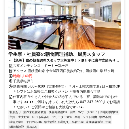
学生寮・社員寮の朝食調理補助、厨房スタッフ
＜【急募】寮の朝食調理スタッフ大募集中！＞夏と冬に賞与支給あり★
未経験大歓迎♪早朝のスキマ時間でOK！
共立メンテナンス ドーミー新松戸
アクセス 流鉄流山線 小金城趾西口徒歩約7分、流鉄流山線 鰭ヶ崎徒
歩約11分、ＪＲ武蔵野常磐連絡線 南流山北口徒歩約13分
時給1,140円
千葉県松戸市
勤務時間 5:00～9:00（実働4時間） ＊月～土曜の間で週2日～相談OK
＊シフトはお気軽にご相談ください ＊扶養内勤務も可能
仕事内容 学生さんや社会人の方が住んでいる「寮」調理場でのお仕
事です ○●-●○ ご興味を持っていただけたら 047-347-2600までお電話
ください！ ご質問やご相談も大歓迎です♪ ○●-...
制服あり
業界未経験者歓迎
扶養内勤務OK
副業・WワークOK
1日4時間以内OK
主婦・主夫歓迎
60代も応募可
フリーター歓迎
早朝
シフト自由
学歴不問
職場見学可
平日のみOK
学生歓迎
転勤なし
経験不問
未経験者歓迎
午前
経験者歓迎
賞与あり