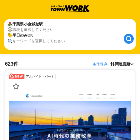
千葉県
小金城趾駅
職種を選択してください
平日のみOK
キーワードを選択してください
623件
条件保存
関連度順
アルバイト・パート