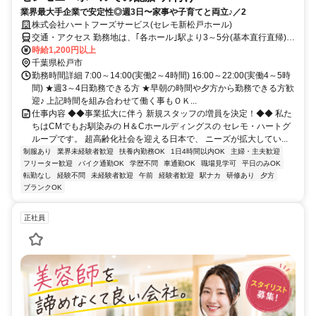
業界最大手企業で安定性◎週3日〜家事や子育てと両立♪／2
株式会社ハートフーズサービス(セレモ新松戸ホール)
交通・アクセス 勤務地は、｢各ホール｣駅より3～5分(基本直行直帰)の
駅近現場多数
時給1,200円以上
千葉県松戸市
勤務時間詳細 7:00～14:00(実働2～4時間) 16:00～22:00(実働4～5時
間) ★週3～4日勤務できる方 ★早朝の時間や夕方から勤務できる方歓
迎♪ 上記時間を組み合わせて働く事もＯＫ...
仕事内容 ◆◆事業拡大に伴う 新規スタッフの増員を決定！◆◆ 私た
ちはCMでもお馴染みの H＆Cホールディングスの セレモ・ハートグ
ループです。 超高齢化社会を迎える日本で、 ニーズが拡大してい...
制服あり
業界未経験者歓迎
扶養内勤務OK
1日4時間以内OK
主婦・主夫歓迎
フリーター歓迎
バイク通勤OK
学歴不問
車通勤OK
職場見学可
平日のみOK
転勤なし
経験不問
未経験者歓迎
午前
経験者歓迎
駅ナカ
研修あり
夕方
ブランクOK
正社員