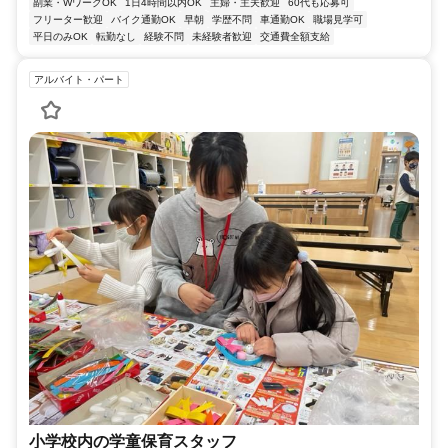
副業・WワークOK
1日4時間以内OK
主婦・主夫歓迎
60代も応募可
フリーター歓迎
バイク通勤OK
早朝
学歴不問
車通勤OK
職場見学可
平日のみOK
転勤なし
経験不問
未経験者歓迎
交通費全額支給
アルバイト・パート
小学校内の学童保育スタッフ