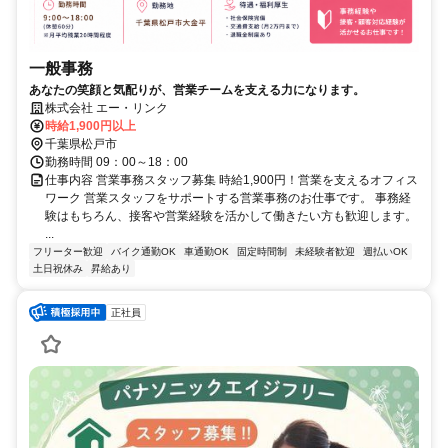
一般事務
あなたの笑顔と気配りが、営業チームを支える力になります。
株式会社 エー・リンク
時給1,900円以上
千葉県松戸市
勤務時間 09：00～18：00
仕事内容 営業事務スタッフ募集 時給1,900円！営業を支えるオフィス
ワーク 営業スタッフをサポートする営業事務のお仕事です。 事務経
験はもちろん、接客や営業経験を活かして働きたい方も歓迎します。
...
フリーター歓迎
バイク通勤OK
車通勤OK
固定時間制
未経験者歓迎
週払いOK
土日祝休み
昇給あり
正社員