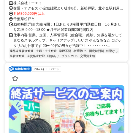
株式会社トーエイ
交通・アクセス 小金城趾駅より徒歩8分、新松戸駅、北小金駅利用可
能
月給300,000円以上
千葉県松戸市
勤務時間詳細 実働時間：1日あたり8時間 平均勤務日数：1ヶ月あた
り21日 9:00～18:00 ★月平均残業時間20時間以内
仕事内容 営業、企画、人事管理等（総合職） 経験、知識を活かして
更なるスキルアップ、キャリアアップしたい方 そんなあなたにピッ
タリのお仕事です 20〜40代の男女が活躍中！ ･･･････････...
業界未経験者歓迎
主婦・主夫歓迎
学歴不問
車通勤OK
固定時間制
転勤なし
経験者歓迎
有資格者歓迎
研修あり
ブランクOK
交通費支給
アルバイト・パート