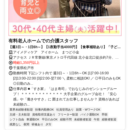
有料老人ホームでの介護スタッフ
【週3日～・1日6h～】【1夜勤手当4000円】【食事補助あり】「子ども
の予定と合わせたい」「ブランクがあるから少しずつ慣れたい」など、
アイメディケア アイホーム まつど小金
シフトの相談は柔軟に相談OK♪Wワークも歓迎します!ライフスタイルに
アクセス ＪＲ常磐線/東京メトロ千代田線 北小金北口徒歩約7分、Ｊ
合わせて活躍したい方にピッタリ◎ゼンショーグループのサービスのノ
Ｒ武蔵野常磐連絡線 北小金北口徒歩約7分、流鉄流山線 小金城趾東口
時給1,350円以上
ウハウを活かしたレクリエーションは、種類が豊富＆ユニークなのが自
徒歩約12分
千葉県松戸市
慢♪利用者さまの笑顔や思い出づくりに貢献しやすい環境づくりをバック
勤務時間 下記シフト内で 週3日～・1日6h～OK [1]7:00-16:00
アップします。
[2]13:00-22:00 [3]22:00-翌7:00 ＼ 柔軟に相談OK! ／ ◎平日のみもOK
◎日勤のみ...
仕事内容 ■「すき家」「はま寿司」でおなじみのゼンショーグルー
プ！ ＊＊＊＊＊＊＊＊＊＊＊＊ 大手企業のグループ会社！ 「安心
感」や「働きやすさ」に 囲まれてお仕事しませんか？ 資格があれば
未経験の...
業界未経験者歓迎
扶養内勤務OK
社員登用あり
副業・WワークOK
主婦・主夫歓迎
資格取得支援あり
フリーター歓迎
バイク通勤OK
早朝
シフト自由
車通勤OK
平日のみOK
経験不問
未経験者歓迎
午前
経験者歓迎
残業なし
夜間
研修あり
夕方