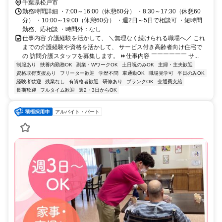
歩約20分
千葉県松戸市
勤務時間詳細 ・7:00～16:00（休憩60分） ・8:30～17:30（休憩60
分） ・10:00～19:00（休憩60分） ・週2日～5日で相談可 ・短時間
勤務、応相談 ・時間外：なし
仕事内容 介護経験を活かして、 ＼無理なく続けられる職場へ／ これ
までの介護経験や資格を活かして、 サービス付き高齢者向け住宅で
の 訪問介護スタッフを募集します。 ⏩仕事内容 ￣￣￣￣￣￣ サ...
制服あり
扶養内勤務OK
副業・WワークOK
土日祝のみOK
主婦・主夫歓迎
資格取得支援あり
フリーター歓迎
学歴不問
車通勤OK
職場見学可
平日のみOK
経験者歓迎
残業なし
有資格者歓迎
研修あり
ブランクOK
交通費支給
長期歓迎
フルタイム歓迎
週2・3日からOK
アルバイト・パート