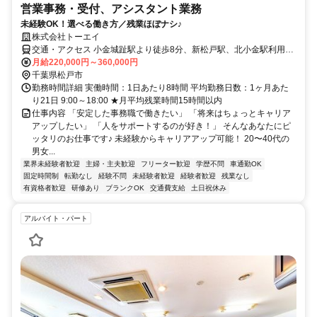
営業事務・受付、アシスタント業務
未経験OK！選べる働き方／残業ほぼナシ♪
株式会社トーエイ
交通・アクセス 小金城趾駅より徒歩8分、新松戸駅、北小金駅利用可
能
月給220,000円～360,000円
千葉県松戸市
勤務時間詳細 実働時間：1日あたり8時間 平均勤務日数：1ヶ月あた
り21日 9:00～18:00 ★月平均残業時間15時間以内
仕事内容 「安定した事務職で働きたい」 「将来はちょっとキャリア
アップしたい」 「人をサポートするのが好き！」 そんなあなたにピ
ッタリのお仕事です♪ 未経験からキャリアアップ可能！ 20〜40代の
男女...
業界未経験者歓迎
主婦・主夫歓迎
フリーター歓迎
学歴不問
車通勤OK
固定時間制
転勤なし
経験不問
未経験者歓迎
経験者歓迎
残業なし
有資格者歓迎
研修あり
ブランクOK
交通費支給
土日祝休み
アルバイト・パート