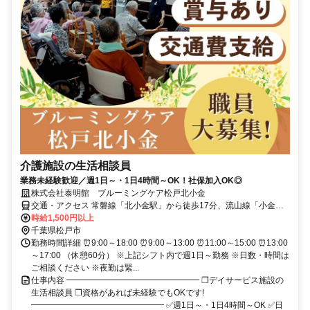
介護施設の生活相談員
業務未経験歓迎／週1日～・1日4時間～OK！社保加入OK◎
株式会社泰明館 ブルーミングケア松戸北小金
交通・アクセス 常磐線「北小金駅」から徒歩17分、流山線「小金城
趾駅」から徒歩10分 ★車・バイク通勤OK（駐車場完備）
時給1,500円以上
千葉県松戸市
勤務時間詳細 ⏰9:00～18:00 ⏰9:00～13:00 ⏰11:00～15:00 ⏰13:00
～17:00 （休憩60分） ※上記シフト内で週1日～勤務 ※日数・時間は
ご相談ください ※夜勤は緊...
仕事内容 ━━━━━━━━━━━━━━━━ ❐デイサービス施設の
生活相談員 ❐資格があれば未経験でもOKです!
━━━━━━━━━━━━━━━━ ✅週1日～・1日4時間～OK ✅日