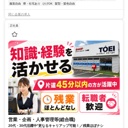
服装自由
寮・社宅あり
ひげOK
髪型・髪色自由
同じ企業の求人
正社員
営業・企画・人事管理等(総合職)
20代・30代活躍中*更なるキャリアップ可能！／残業ほぼナシ