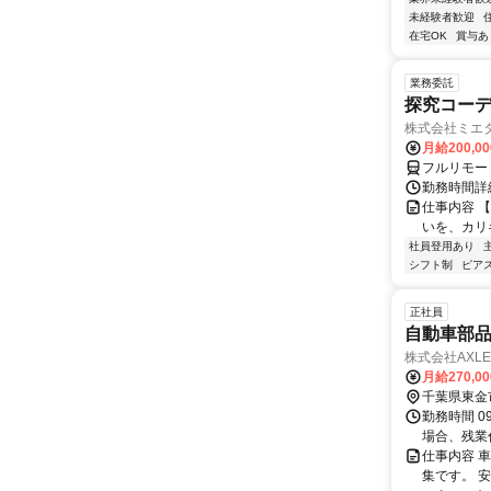
未経験者歓迎
在宅OK
賞与あ
業務委託
探究コー
株式会社ミエ
月給200,0
フルリモー
勤務時間詳細
仕事内容 
いを、カリ
社員登用あり
シフト制
ピアス
正社員
自動車部
株式会社AXLE
月給270,0
千葉県東金
勤務時間 0
場合、残業
仕事内容 
集です。 