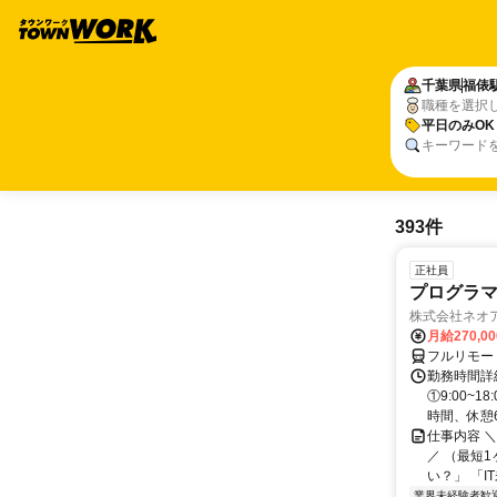
千葉県
福俵
職種を選択
平日のみOK
キーワード
393件
正社員
プログラマ
株式会社ネオ
月給270,0
フルリモー
勤務時間詳細
①9:00~
時間、休憩6.
仕事内容 
／ （最短
い？」 「I
業界未経験者歓