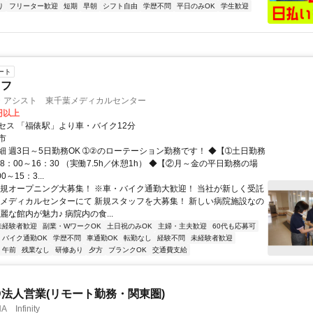
り
フリーター歓迎
短期
早朝
シフト自由
学歴不問
平日のみOK
学生歓迎
ート
ッフ
・アシスト 東千葉メディカルセンター
0円以上
セス 「福俵駅」より車・バイク12分
市
細 週3日～5日勤務OK ➀②のローテーション勤務です！ ◆【➀土日勤務
8：00～16：30 （実働7.5h／休憩1h） ◆【②月～金の平日勤務の場
～15：3...
新規オープニング大募集！ ※車・バイク通勤大歓迎！ 当社が新しく受託
葉メディカルセンターにて 新規スタッフを大募集！ 新しい病院施設なの
麗な館内が魅力♪ 病院内の食...
未経験者歓迎
副業・WワークOK
土日祝のみOK
主婦・主夫歓迎
60代も応募可
バイク通勤OK
学歴不問
車通勤OK
転勤なし
経験不問
未経験者歓迎
午前
残業なし
研修あり
夕方
ブランクOK
交通費支給
ID法人営業(リモート勤務・関東圏)
Infinity