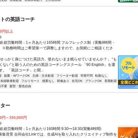
ートの英語コーチ
00円以上
ト
細 総労働時間：1ヶ月あたり165時間 フルフレックス制（実働8時間・
） ※勤務時間はご希望第一で調整しますので、お気軽にご相談くださ
「せっかく身につけた英語力、使わないまま眠らせていませんか？」 “も
ない”と願う人のための英語コーチングスクール 「90 English」を運
。 「英語コーチ」と聞...
迎
副業・WワークOK
主婦・主夫歓迎
フリーター歓迎
学歴不問
転勤なし
未経験者歓迎
フルリモート
残業なし
研修あり
在宅OK
ブランクOK
長期歓迎
書不要
髪型・髪色自由
スター
00円～350,000円
ト
 総労働時間：1ヶ月あたり160時間 9:30〜18:30(実働8時間)
●募集背景 合同会社Linkでは、生成AIを取り入れたクリエイティブ制作を