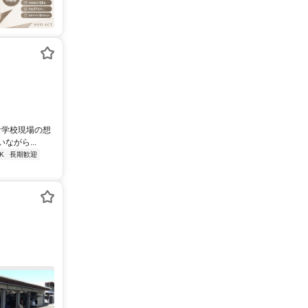
な学校現場の想
がら...
K
長期歓迎