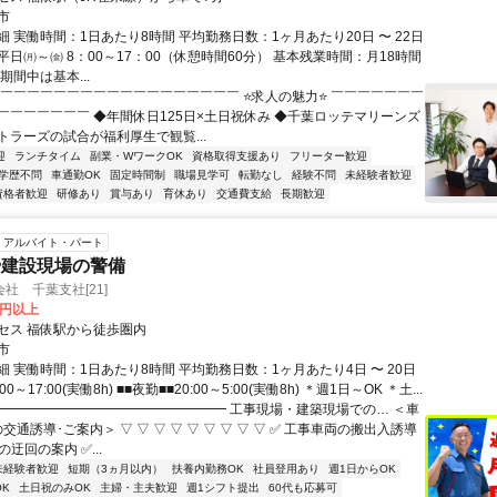
市
 実働時間：1日あたり8時間 平均勤務日数：1ヶ月あたり20日 〜 22日
日㈪～㈮ 8：00～17：00（休憩時間60分） 基本残業時間：月18時間
期間中は基本...
￣￣￣￣￣￣￣￣￣￣￣￣￣￣￣￣￣￣￣ ⭐求人の魅力⭐ ￣￣￣￣￣￣￣
￣￣￣￣￣￣￣ ◆年間休日125日×土日祝休み ◆千葉ロッテマリーンズ
トラーズの試合が福利厚生で観覧...
迎
ランチタイム
副業・WワークOK
資格取得支援あり
フリーター歓迎
学歴不問
車通勤OK
固定時間制
職場見学可
転勤なし
経験不問
未経験者歓迎
資格者歓迎
研修あり
賞与あり
育休あり
交通費支給
長期歓迎
アルバイト・パート
や建設現場の警備
社 千葉支社[21]
0円以上
セス 福俵駅から徒歩圏内
市
 実働時間：1日あたり8時間 平均勤務日数：1ヶ月あたり4日 〜 20日
00～17:00(実働8h) ■■夜勤■■20:00～5:00(実働8h) ＊週1日～OK ＊土...
━━━━━━━━━━━━━━━━━━ 工事現場・建築現場での… ＜車
交通誘導･ご案内＞ ▽ ▽ ▽ ▽ ▽ ▽ ▽ ▽ ▽ ✅ 工事車両の搬出入誘導
の迂回の案内 ✅...
未経験者歓迎
短期（3ヵ月以内）
扶養内勤務OK
社員登用あり
週1日からOK
K
土日祝のみOK
主婦・主夫歓迎
週1シフト提出
60代も応募可