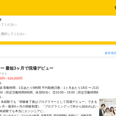
駅
してください
を選択してください
条件保
ー 最短3ヶ月で現場デビュー
アクト
00円～520,000円
ト
 実働時間：1日あたり8時間 平均勤務日数：1ヶ月あたり18日 〜 21日
18:00（所定労働時間8時間、休憩60分） ②10:00～19:00（所定労働時間8
..
＼ 未経験でも「研修修了後はプログラマーとして現場デビュー」できる
1ヶ月～最長6ヶ月の研修制度） 「プログラミングって何から始めればい
T未経験でも本当にエンジニアに...
迎
ランチタイム
フリーター歓迎
学歴不問
固定時間制
転勤なし
経験不問