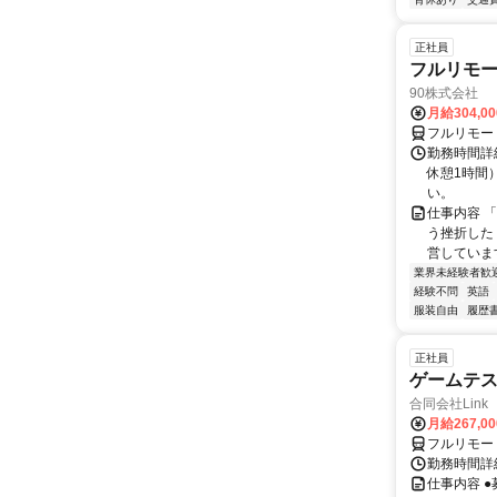
正社員
フルリモ
90株式会社
月給304,0
フルリモー
勤務時間詳
休憩1時間
い。
仕事内容 
う挫折したく
営しています
業界未経験者歓
経験不問
英語
服装自由
履歴
正社員
ゲームテ
合同会社Link
月給267,0
フルリモー
勤務時間詳細
仕事内容 