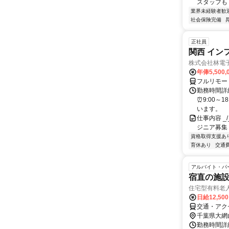
スタッフも
業界未経験者歓
社会保険完備
正社員
関西 イン
株式会社林電
年俸5,500,
フルリモー
勤務時間詳細
⏰9:00～
います。
仕事内容 _/_
ジニア募集
資格取得支援あ
育休あり
交通
アルバイト・パ
宿直の施
住宅型有料老
日給12,50
交通・アク
千葉県大網
勤務時間詳細