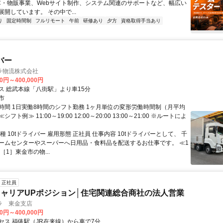
C・物販事業、Webサイト制作、システム関連のサポートなど、幅広い
開しています。 その中で...
り
固定時間制
フルリモート
午前
研修あり
夕方
資格取得手当あり
バー
ラ物流株式会社
00円～400,000円
ス 総武本線「八街駅」より車15分
市
時間 1日実働8時間のシフト勤務 1ヶ月単位の変形労働時間制（月平均
シフト例≫ 11:00～19:00 12:00～20:00 13:00～21:00 ※ルートによ
種 10tドライバー 雇用形態 正社員 仕事内容 10tドライバーとして、 千
ームセンターやスーパーへ日用品・食料品を配送するお仕事です。 ≪1
［1］東金市の物...
正社員
ャリアUPポジション│住宅関連総合商社の法人営業
ラ 東金支店
00円～400,000円
セス 福俵駅（JR在来線）から車で7分