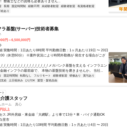
！ 整備士などの資格も必要ありません...
迎
長期
固定時間制
経験不問
未経験者歓迎
経験者歓迎
有資格者歓迎
昇給あり
フラ基盤(サーバー)技術者募集
子
000円～6,500,000円
ト
 実働時間：1日あたり8時間 平均勤務日数：1ヶ月あたり19日 〜 20日
18:00（休憩60分） ※案件状況により時間外勤務が 発生する場合がござ
/_/_/_/_/_/_/_/_/_/_/_/_/_/_/_/_/ メガバンク基盤を支える インフラエン
 金融インフラの最前線で、 本物の基盤技術を磨きませんか。 当社...
り
固定時間制
転勤なし
フルリモート
経験者歓迎
研修あり
賞与あり
費支給
土日祝休み
ひげOK
髪型・髪色自由
ート
設介護スタッフ
人ホーム 真心
0円以上
セス JR外房線・東金線「大網駅」より車で13分＊車・バイク通勤OK
白里市
 実働時間：1日あたり10時間 平均勤務日数：1ヶ月あたり4日 〜 20日