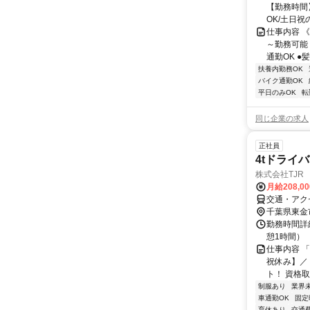
【勤務時間】
OK/土日祝の
仕事内容 
～勤務可能
通勤OK ●
扶養内勤務OK
バイク通勤OK
平日のみOK
転
同じ企業の求人
正社員
4tドライ
株式会社TJR
月給208,0
交通・アク
千葉県東金
勤務時間詳細
憩1時間）
仕事内容 
祝休み】／
ト！ 資格取
制服あり
業界
車通勤OK
固定
育休あり
交通