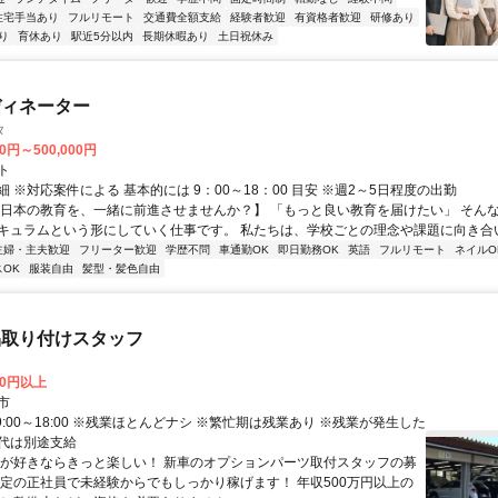
住宅手当あり
フルリモート
交通費全額支給
経験者歓迎
有資格者歓迎
研修あり
り
育休あり
駅近5分以内
長期休暇あり
土日祝休み
ディネーター
タ
00円～500,000円
ト
 ※対応案件による 基本的には 9：00～18：00 目安 ※週2～5日程度の出勤
【日本の教育を、一緒に前進させませんか？】 「もっと良い教育を届けたい」 そん
キュラムという形にしていく仕事です。 私たちは、学校ごとの理念や課題に向き合いな
主婦・主夫歓迎
フリーター歓迎
学歴不問
車通勤OK
即日勤務OK
英語
フルリモート
ネイルO
OK
服装自由
髪型・髪色自由
品取り付けスタッフ
00円以上
市
9:00～18:00 ※残業ほとんどナシ ※繁忙期は残業あり ※残業が発生した
代は別途支給
車が好きならきっと楽しい！ 新車のオプションパーツ取付スタッフの募
安定の正社員で未経験からでもしっかり稼げます！ 年収500万円以上の