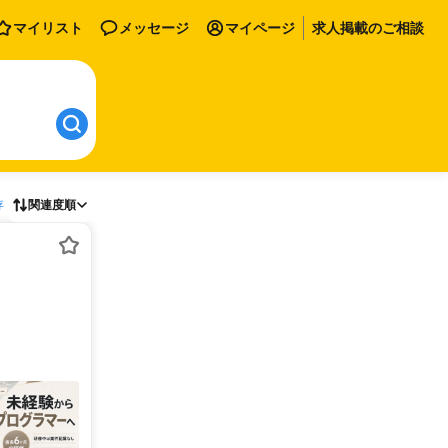
マイリスト
メッセージ
マイページ
求人掲載のご相談
存
関連度順