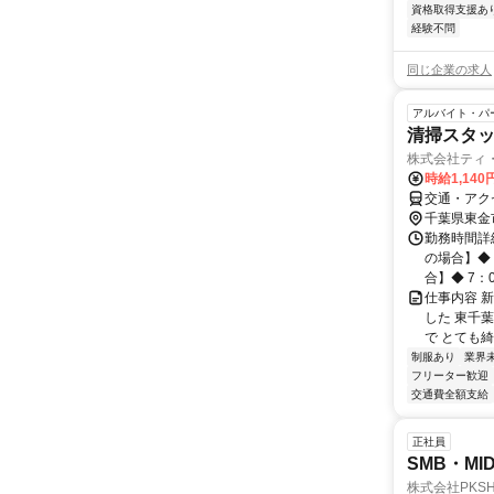
資格取得支援あ
経験不問
同じ企業の求人
アルバイト・パ
清掃スタ
株式会社ティ
時給1,14
交通・アク
千葉県東金
勤務時間詳
の場合】◆ 
合】◆ 7：00
仕事内容 
した 東千
で とても綺
制服あり
業界
フリーター歓迎
交通費全額支給
正社員
SMB・M
株式会社PKSHA 