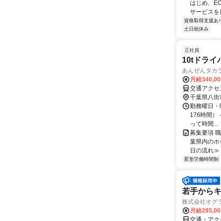
はじめ、E
サービスを展
資格取得支援あ
土日祝休み
正社員
10tドライ
あんぜんタカ
月給340,0
交通アクセ
千葉県八街
勤務曜日・
176時間） ≪
って時間...
募集要項 職
葉県内のホ
日の流れ≫ 
変形労働時間制
若手からキ
株式会社オグ
月給285,0
交通・アク