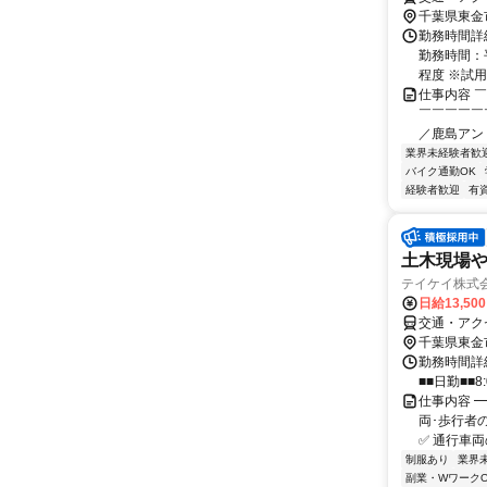
千葉県東金
勤務時間詳細
勤務時間：平
程度 ※試用
仕事内容 
￣￣￣￣￣
／鹿島アン
業界未経験者歓
バイク通勤OK
経験者歓迎
有
土木現場
テイケイ株式会
日給13,50
交通・アク
千葉県東金
勤務時間詳細
■■日勤■■8:
仕事内容 
両･歩行者の
✅ 通行車両
制服あり
業界
副業・WワークO