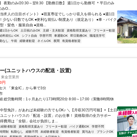
 夜勤のみ/20:30～翌8:30 【勤務日数】 週1日から勤務可 ＊平日のみ
みO...
《当求人の注目ポイント》 ●宿直専従でしっかり収入を得られる ●週1日
！少ない日数でもOK ●便利な前払い制度あり（規定あり） ●車・バイク
髪型・髪色・服装自由 ●資格...
週1日からOK
土日祝のみOK
主婦・主夫歓迎
資格取得支援あり
フリーター歓迎
給料前払いOK
シフト自由
学歴不問
車通勤OK
即日勤務OK
職場見学可
勤なし
午前
経験者歓迎
ネイルOK
夜間
有資格者歓迎
バー(ユニットハウスの配送・設置)
 東金営業所
00円
セス 「東金IC」から車で3分
市
 総労働時間：1ヶ月あたり173時間20分 8:00～17:00（実働8時間/休
「中型免許」があれば未経験の方でもOK♪ ＼【月収30万円可能】×【土日
 ユニットハウスの「配送・設置」のお仕事！ 資格取得の全力サポー
得費用は「全額」会社が負担しま...
未経験者歓迎
資格取得支援あり
フリーター歓迎
バイク通勤OK
学歴不問
時間制
転勤なし
経験不問
未経験者歓迎
有資格者歓迎
賞与あり
ブランクOK
費支給
長期歓迎
長期休暇あり
土日祝休み