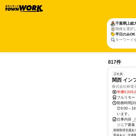
千葉県
上総
職種を選択
平日のみOK
キーワード
817件
正社員
関西 イン
株式会社林電
年俸5,500,
フルリモー
勤務時間詳細
⏰9:00～
います。
仕事内容 _/_
ジニア募集
資格取得支援あ
育休あり
交通