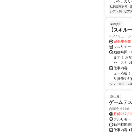
いを、カリ
社員登用あり
シフト制
ピアス
業務委託
【スキル一
HSソリュー
完全歩合制
フルリモー
勤務時間・
ます！ お
や、スキマ時
仕事内容: 
ュー応援！
リ操作や配信
シフト自由
フ
正社員
ゲームテ
合同会社Link
月給267,0
フルリモー
勤務時間詳細
仕事内容 