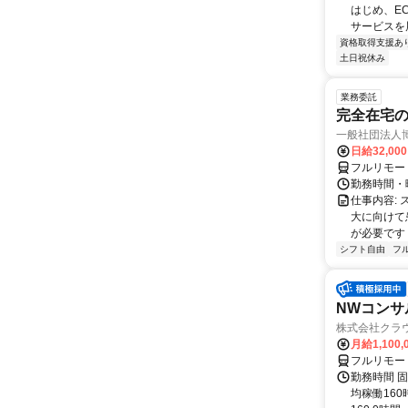
はじめ、E
サービスを展
資格取得支援あ
土日祝休み
業務委託
完全在宅
一般社団法人
日給32,00
フルリモー
勤務時間・曜
仕事内容:
大に向けて
が必要です！
シフト自由
フ
NWコンサ
株式会社クラ
月給1,100,
フルリモー
勤務時間 固
均稼働16