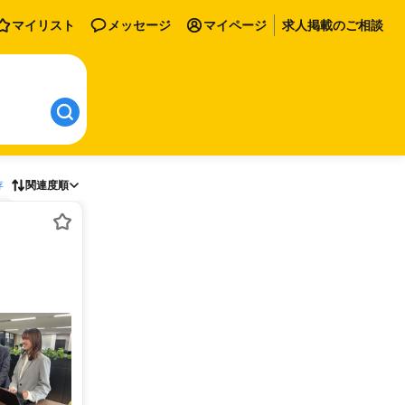
マイリスト
メッセージ
マイページ
求人掲載のご相談
存
関連度順