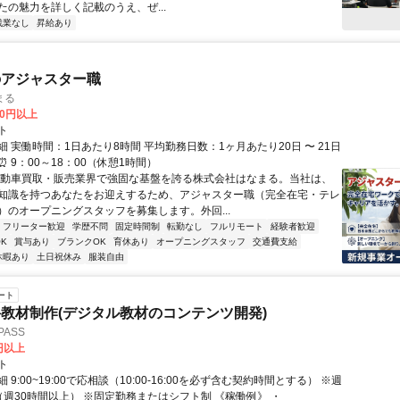
たの魅力を詳しく記載のうえ、ぜ...
残業なし
昇給あり
のアジャスター職
まる
00円以上
ト
 実働時間：1日あたり8時間 平均勤務日数：1ヶ月あたり20日 〜 21日
 9：00～18：00（休憩1時間）
自動車買取・販売業界で強固な基盤を誇る株式会社はなまる。当社は、
知識を持つあなたをお迎えするため、アジャスター職（完全在宅・テレ
）のオープニングスタッフを募集します。外回...
フリーター歓迎
学歴不問
固定時間制
転勤なし
フルリモート
経験者歓迎
K
賞与あり
ブランクOK
育休あり
オープニングスタッフ
交通費支給
休暇あり
土日祝休み
服装自由
ート
教材制作(デジタル教材のコンテンツ開発)
ASS
0円以上
ト
 9:00~19:00で応相談（10:00-16:00を必ず含む契約時間とする） ※週
（週30時間以上） ※固定勤務またはシフト制 《稼働例》 ・