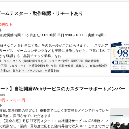
ゲームテスター・動作確認・リモートあり
00円以上
ト
 総労働時間：1ヶ月あたり160時間 平日 9:00～18:00（実働8時間・
）
「好きなことを仕事にする、その第一歩がここにあります。」 スマホア
bサービス・ゲームコンテンツなどを実際に操作しながら、正常に動いて
かを確認する「品質チェック業務」をお...
迎
ランチタイム
資格取得支援あり
フリーター歓迎
学歴不問
固定時間制
験不問
フルリモート
交通費全額支給
午前
経験者歓迎
残業なし
有資格者歓迎
在宅OK
賞与あり
ブランクOK
交通費支給
ート】自社開発Webサービスのカスタマーサポートメンバー
ain
00円～320,000円
ト
曜日: 業務時間の指定なし ※兼業ではなく本業務をメインで行っていた
優先的に採用させていただきます
 ＼ 【完全在宅】月額27万円スタート！自社開発サービスのCS業務／ フ
で残業なし！業績・貢献度に応じた随時昇給で収入UP！ これまでのご