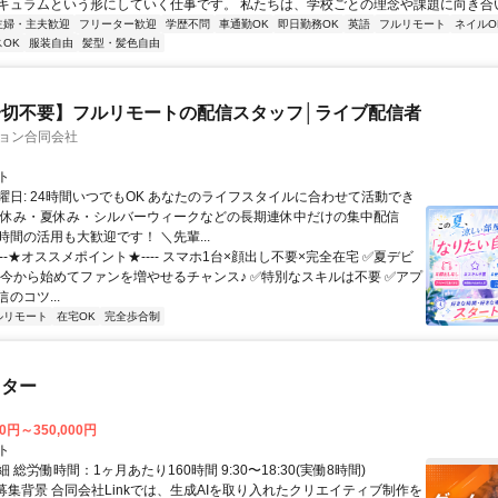
キュラムという形にしていく仕事です。 私たちは、学校ごとの理念や課題に向き合いな
主婦・主夫歓迎
フリーター歓迎
学歴不問
車通勤OK
即日勤務OK
英語
フルリモート
ネイルO
OK
服装自由
髪型・髪色自由
切不要】フルリモートの配信スタッフ│ライブ配信者
ション合同会社
ト
曜日: 24時間いつでもOK あなたのライフスタイルに合わせて活動でき
盆休み・夏休み・シルバーウィークなどの長期連休中だけの集中配信
間の活用も大歓迎です！ ＼先輩...
----★オススメポイント★---- スマホ1台×顔出し不要×完全在宅 ✅️夏デビ
 今から始めてファンを増やせるチャンス♪ ✅️特別なスキルは不要 ✅️アプ
のコツ...
ルリモート
在宅OK
完全歩合制
スター
00円～350,000円
ト
 総労働時間：1ヶ月あたり160時間 9:30〜18:30(実働8時間)
●募集背景 合同会社Linkでは、生成AIを取り入れたクリエイティブ制作を