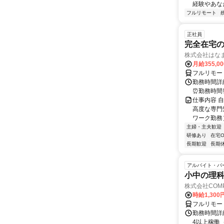
経験やあな
フルリモート
正社員
完全在宅
株式会社はな
月給355,0
フルリモー
勤務時間詳細
⏰勤務時間⏰
仕事内容 
高度な専門
ワーク勤務
主婦・主夫歓迎
研修あり
在宅O
長期歓迎
長期
アルバイト・パ
小中の理科
株式会社COMP
時給1,30
フルリモー
勤務時間詳細
4以上稼働