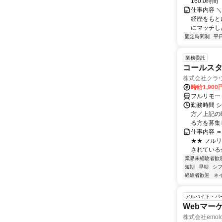
160.0時間
仕事内容 
経歴をもと
にマッチし
固定時間制
平
業務委託
コールスタ
株式会社クラ
時給1,90
フルリモー
勤務時間 シ
方／上記の
る方を募集し
仕事内容 
★★ フル
されている
業界未経験者歓
短期
早朝
シ
経験者歓迎
ネ
アルバイト・パ
Webマー
株式会社emolo