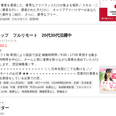
＼ 審査を通過した、優秀なフリーランスだけが集まる場所／ スキル・ご
に審査を行い、通過された方だけに、 キャリアアドバイザーがあなた
た案件をご紹介。 さらに、優秀なフリー...
日のみOK
フルリモート
在宅OK
ッフ フルリモート 20代30代活躍中
ウドワークス
0円以上
ト
フト制 希望により面談で決定 稼働時間帯／9:00～17:00 希望する働き
時間帯を中心に、チームと密に連携を取りながら業務を進めていただけ
ます。 想定稼働量／平...
＝＝＝＝＝＝＝＝＝＝＝＝＝＝＝ ＼＼ 日本全国どこでも働ける ／／
リモートのお仕事 ★★ ＝＝＝＝＝＝＝＝＝＝＝＝＝＝＝ 営業代行事業を
企業様をしている企業での営...
迎
短期（3ヵ月以内）
副業・WワークOK
1日4時間以内OK
主婦・主夫歓迎
フト自由
午後
学歴不問
平日のみOK
転勤なし
未経験者歓迎
フルリモート
イルOK
残業なし
有資格者歓迎
職種変更なし
研修あり
ート
ケター
gy