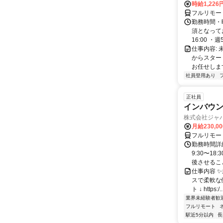
時給1,226
フルリモー
勤務時間・
須となってお
16:00 ・週5.
仕事内容:
からスター
お任せします
社員登用あり
正社員
インバウン
株式会社ジャ
月給230,0
フルリモー
勤務時間詳細
9:30〜1
後させること
仕事内容 
スで柔軟な働
ト ↓ https:/..
業界未経験者歓
フルリモート
駅近5分以内
長