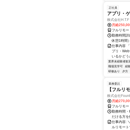
正社員
アプリ・
株式会社H.T.F
月給250,0
フルリモー
勤務時間詳細
休憩1時間
仕事内容 
プリ・We
いるかどう
業界未経験者歓
職場見学可
経
研修あり
夕方
業務委託
【フルリモ
株式会社Fount
月給270,0
フルリモー
勤務時間・
だける方を
仕事内容:
ルリモート