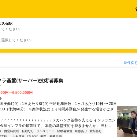
大久保駅
してください
を選択してください
条件保
フラ基盤(サーバー)技術者募集
子
000円～6,500,000円
ト
 実働時間：1日あたり8時間 平均勤務日数：1ヶ月あたり19日 〜 20日
18:00（休憩60分） ※案件状況により時間外勤務が 発生する場合がござ
/_/_/_/_/_/_/_/_/_/_/_/_/_/_/_/_/ メガバンク基盤を支える インフラエン
 金融インフラの最前線で、 本物の基盤技術を磨きませんか。 当社...
り
固定時間制
転勤なし
フルリモート
経験者歓迎
研修あり
賞与あり
費支給
土日祝休み
ひげOK
髪型・髪色自由