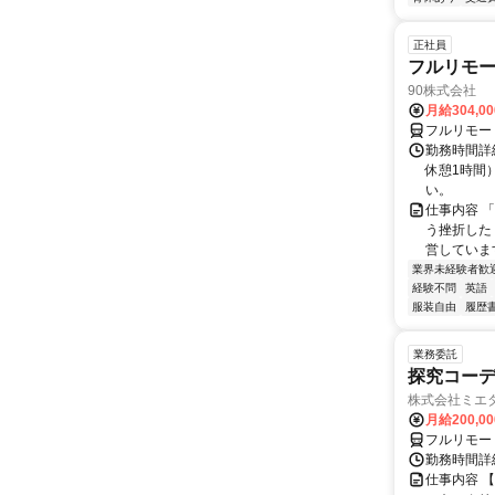
正社員
フルリモ
90株式会社
月給304,0
フルリモー
勤務時間詳
休憩1時間
い。
仕事内容 
う挫折したく
営しています
業界未経験者歓
経験不問
英語
服装自由
履歴
業務委託
探究コー
株式会社ミエ
月給200,0
フルリモー
勤務時間詳細
仕事内容 