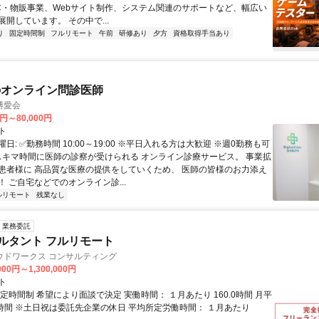
C・物販事業、Webサイト制作、システム関連のサポートなど、幅広い
開しています。 その中で...
り
固定時間制
フルリモート
午前
研修あり
夕方
資格取得手当あり
のオンライン問診医師
博愛会
0円～80,000円
ト
日: ✅勤務時間 10:00～19:00 ※平日入れる方は大歓迎 ※週0勤務も可
 スキマ時間に医師の診察が受けられる オンライン診療サービス。 事業拡
患者様に 高品質な医療の提供をしていくため、 医師の皆様のお力添え
 ご自宅などでのオンライン診...
ルリモート
残業なし
業務委託
ルタント フルリモート
ウドワークス コンサルティング
000円～1,300,000円
ト
定時間制 希望により面談で決定 実働時間： １月あたり 160.0時間 月平
0時間 ※土日祝は委託先企業の休日 平均所定労働時間： １月あたり