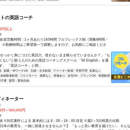
ートの英語コーチ
00円以上
ト
細 総労働時間：1ヶ月あたり165時間 フルフレックス制（実働8時間・
） ※勤務時間はご希望第一で調整しますので、お気軽にご相談くださ
「せっかく身につけた英語力、使わないまま眠らせていませんか？」 “も
ない”と願う人のための英語コーチングスクール 「90 English」を運
。 「英語コーチ」と聞...
迎
副業・WワークOK
主婦・主夫歓迎
フリーター歓迎
学歴不問
転勤なし
未経験者歓迎
フルリモート
残業なし
研修あり
在宅OK
ブランクOK
長期歓迎
書不要
髪型・髪色自由
ディネーター
タ
00円～500,000円
ト
 ※対応案件による 基本的には 9：00～18：00 目安 ※週2～5日程度の出勤
【日本の教育を、一緒に前進させませんか？】 「もっと良い教育を届けたい」 そん