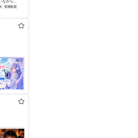
がら...
K
長期歓迎