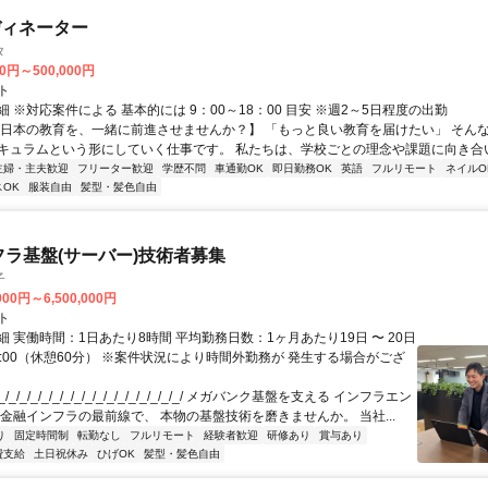
ディネーター
タ
00円～500,000円
ト
 ※対応案件による 基本的には 9：00～18：00 目安 ※週2～5日程度の出勤
【日本の教育を、一緒に前進させませんか？】 「もっと良い教育を届けたい」 そん
キュラムという形にしていく仕事です。 私たちは、学校ごとの理念や課題に向き合いな
主婦・主夫歓迎
フリーター歓迎
学歴不問
車通勤OK
即日勤務OK
英語
フルリモート
ネイルO
OK
服装自由
髪型・髪色自由
フラ基盤(サーバー)技術者募集
子
000円～6,500,000円
ト
 実働時間：1日あたり8時間 平均勤務日数：1ヶ月あたり19日 〜 20日
18:00（休憩60分） ※案件状況により時間外勤務が 発生する場合がござ
/_/_/_/_/_/_/_/_/_/_/_/_/_/_/_/_/ メガバンク基盤を支える インフラエン
 金融インフラの最前線で、 本物の基盤技術を磨きませんか。 当社...
り
固定時間制
転勤なし
フルリモート
経験者歓迎
研修あり
賞与あり
費支給
土日祝休み
ひげOK
髪型・髪色自由