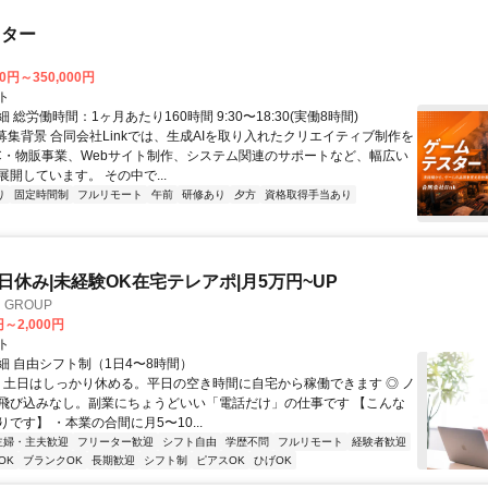
スター
00円～350,000円
ト
 総労働時間：1ヶ月あたり160時間 9:30〜18:30(実働8時間)
●募集背景 合同会社Linkでは、生成AIを取り入れたクリエイティブ制作を
C・物販事業、Webサイト制作、システム関連のサポートなど、幅広い
開しています。 その中で...
り
固定時間制
フルリモート
午前
研修あり
夕方
資格取得手当あり
土日休み|未経験OK在宅テレアポ|月5万円~UP
GROUP
円～2,000円
ト
細 自由シフト制（1日4〜8時間）
◎ 土日はしっかり休める。平日の空き時間に自宅から稼働できます ◎ ノ
飛び込みなし。副業にちょうどいい「電話だけ」の仕事です 【こんな
です】 ・本業の合間に月5〜10...
主婦・主夫歓迎
フリーター歓迎
シフト自由
学歴不問
フルリモート
経験者歓迎
OK
ブランクOK
長期歓迎
シフト制
ピアスOK
ひげOK