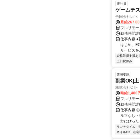
正社員
ゲームテ
合同会社Link
月給267,0
フルリモー
勤務時間詳細
仕事内容 
はじめ、E
サービスを展
資格取得支援あ
土日祝休み
業務委託
副業OK|
株式会社CTF 
時給1,400
フルリモー
勤務時間詳
仕事内容 
ルマなし・
方にぴったり
ランチタイム
ネイルOK
在宅