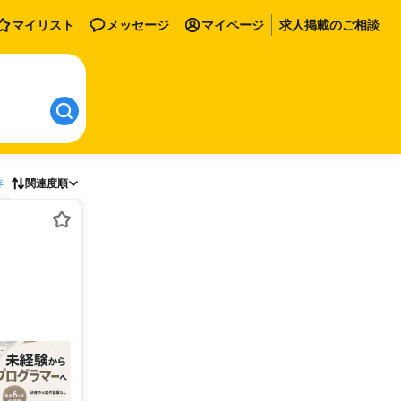
マイリスト
メッセージ
マイページ
求人掲載のご相談
存
関連度順