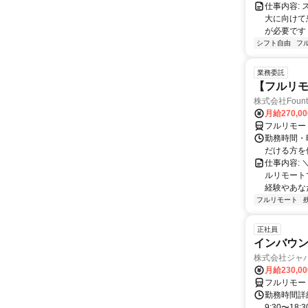
仕事内容:
大に向けて
が必要です！
シフト自由
フ
業務委託
【フルリモ
株式会社Fount
月給270,0
フルリモー
勤務時間・
だける方を
仕事内容:
ルリモート
経験やあな
フルリモート
正社員
インバウン
株式会社ジャ
月給230,0
フルリモー
勤務時間詳細
9:30〜1