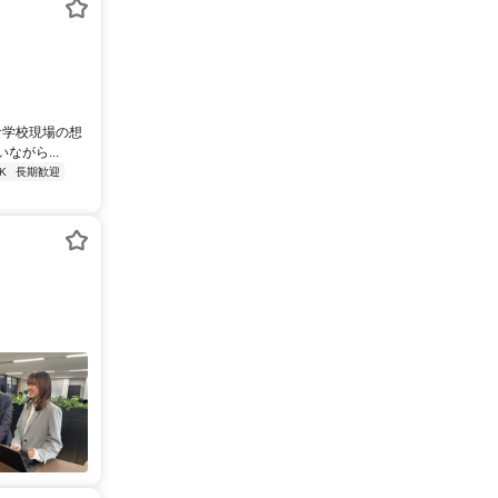
な学校現場の想
がら...
K
長期歓迎