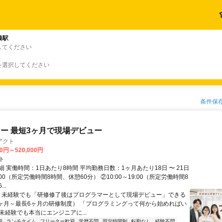
湊駅
してください
を選択してください
条件保
ー 最短3ヶ月で現場デビュー
アクト
00円～520,000円
ト
 実働時間：1日あたり8時間 平均勤務日数：1ヶ月あたり18日 〜 21日
18:00（所定労働時間8時間、休憩60分） ②10:00～19:00（所定労働時間8
..
＼ 未経験でも「研修修了後はプログラマーとして現場デビュー」できる
1ヶ月～最長6ヶ月の研修制度） 「プログラミングって何から始めればい
T未経験でも本当にエンジニアに...
迎
ランチタイム
フリーター歓迎
学歴不問
固定時間制
転勤なし
経験不問