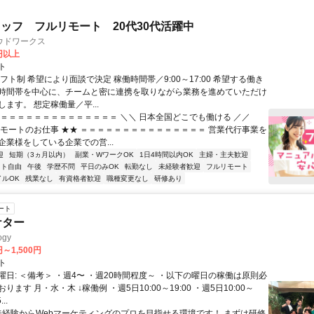
ッフ フルリモート 20代30代活躍中
ウドワークス
0円以上
ト
フト制 希望により面談で決定 稼働時間帯／9:00～17:00 希望する働き
時間帯を中心に、チームと密に連携を取りながら業務を進めていただけ
ます。 想定稼働量／平...
＝＝＝＝＝＝＝＝＝＝＝＝＝＝＝ ＼＼ 日本全国どこでも働ける ／／
リモートのお仕事 ★★ ＝＝＝＝＝＝＝＝＝＝＝＝＝＝＝ 営業代行事業を
企業様をしている企業での営...
迎
短期（3ヵ月以内）
副業・WワークOK
1日4時間以内OK
主婦・主夫歓迎
フト自由
午後
学歴不問
平日のみOK
転勤なし
未経験者歓迎
フルリモート
イルOK
残業なし
有資格者歓迎
職種変更なし
研修あり
ート
ケター
gy
円～1,500円
ト
曜日: ＜備考＞ ・週4〜 ・週20時間程度～ ・以下の曜日の稼働は原則必
ります 月・水・木 ↓稼働例 ・週5日10:00～19:00 ・週5日10:00～
..
 未経験からWebマーケティングのプロを目指せる環境です！ まずは研修