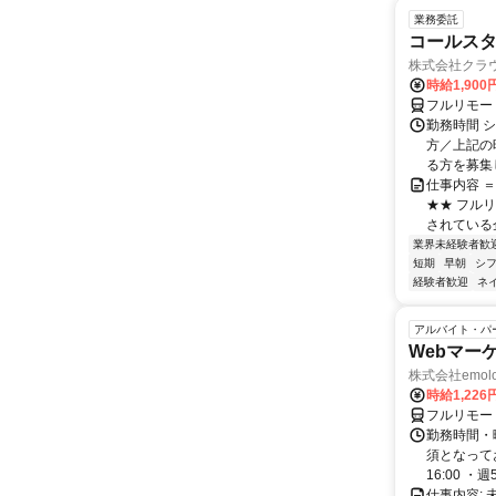
業務委託
コールスタ
株式会社クラ
時給1,90
フルリモー
勤務時間 シ
方／上記の
る方を募集し
仕事内容 
★★ フル
されている
業界未経験者歓
短期
早朝
シ
経験者歓迎
ネ
アルバイト・パ
Webマー
株式会社emolo
時給1,226
フルリモー
勤務時間・
須となってお
16:00 ・週5.
仕事内容: