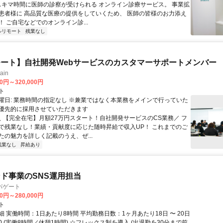
 スキマ時間に医師の診察が受けられる オンライン診療サービス。 事業拡
患者様に 高品質な医療の提供をしていくため、 医師の皆様のお力添え
 ご自宅などでのオンライン診...
ルリモート
残業なし
ート】自社開発Webサービスのカスタマーサポートメンバー
ain
00円～320,000円
ト
曜日: 業務時間の指定なし ※兼業ではなく本業務をメインで行っていた
優先的に採用させていただきます
 ＼ 【完全在宅】月額27万円スタート！自社開発サービスのCS業務／ フ
で残業なし！業績・貢献度に応じた随時昇給で収入UP！ これまでのご
たの魅力を詳しく記載のうえ、ぜ...
残業なし
昇給あり
ド事業のSNS運用担当
パゲート
00円～280,000円
ト
 実働時間：1日あたり8時間 平均勤務日数：1ヶ月あたり18日 〜 20日
8:30 (実働8時間／休憩1時間) ☆フレックス制を導入 (出退勤を30分まで前