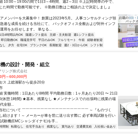
 10:00～19:00の間で1日3～4時間、週2～3日 ※上記時間帯の中で、
じた時間で勤務可能です。 ※勤務日数はご相談の上で決定しましょ
コアメンバーを大募集中！ 創業は2023年5月。 人事コンサルティング領
 急速な成長を続ける当社にて、 バックオフィス全般および対外インフ
運用をお任せします。 単なる...
1日4時間以内OK
隔週シフト提出
主婦・主夫歓迎
週1シフト提出
即日勤務OK
職場見学可
平日のみOK
フルリモート
午前
経験者歓迎
なし
夕方
在宅OK
ブランクOK
長期歓迎
週2・3日からOK
シフト制
験機の設計・開発・組立
アリング株式会社
00円～600,000円
セス 上総湊駅から徒歩20分
市
 実働時間：1日あたり8時間 平均勤務日数：1ヶ月あたり20日 〜 21日
8:00(休憩:1時間) ★基本、残業なし ★メンテナンスでの出張時に残業の場
全額...
⭐当社について ￣￣￣￣￣￣￣￣￣￣￣￣￣￣￣￣￣￣ ～『ものづく
し続けます！～ メーカーが車を世に送り出す際に 必ず車両試験を行い
試験機(EMCシャシダイナモ)を手...
時間制
転勤なし
住宅手当あり
残業なし
賞与あり
交通費支給
入社祝い金あり