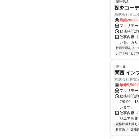
業務委託
探究コー
株式会社ミエ
月給200,0
フルリモー
勤務時間詳細
仕事内容 
いを、カリ
社員登用あり
シフト制
ピアス
正社員
関西 イン
株式会社林電
年俸5,500,
フルリモー
勤務時間詳細
⏰9:00～
います。
仕事内容 _/_
ジニア募集
資格取得支援あ
育休あり
交通