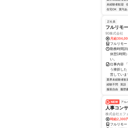
未経験者歓迎
在宅OK
賞与あ
正社員
フルリモ
90株式会社
月給304,0
フルリモー
勤務時間詳
休憩1時間
い。
仕事内容 
う挫折したく
営しています
業界未経験者歓
経験不問
英語
服装自由
履歴
アル
人事コン
株式会社エフ
時給2,30
フルリモー