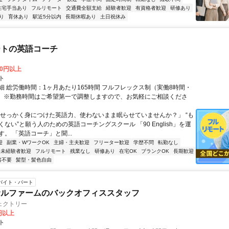
住宅手当あり
フルリモート
交通費全額支給
経験者歓迎
有資格者歓迎
研修あり
り
育休あり
駅近5分以内
長期休暇あり
土日祝休み
ートの英語コーチ
00円以上
ト
細 総労働時間：1ヶ月あたり165時間 フルフレックス制（実働8時間・
） ※勤務時間はご希望第一で調整しますので、お気軽にご相談くださ
「せっかく身につけた英語力、使わないまま眠らせていませんか？」 “も
ない”と願う人のための英語コーチングスクール 「90 English」を運
。 「英語コーチ」と聞...
迎
副業・WワークOK
主婦・主夫歓迎
フリーター歓迎
学歴不問
転勤なし
未経験者歓迎
フルリモート
残業なし
研修あり
在宅OK
ブランクOK
長期歓迎
書不要
髪型・髪色自由
バイト・パート
サルファームのバックオフィススタッフ
ェクトリー
0円以上
ト