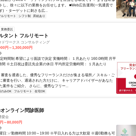
トし、徐々に以下の業務をお任せします。 ■Web広告運用(一気通貫で
) ・ターゲットに刺さる広...
フルリモート
シフト制
昇給あり
業務委託
ルタント フルリモート
ウドワークス コンサルティング
000円～1,300,000円
ト
定時間制 希望により面談で決定 実働時間： １月あたり 160.0時間 月平
0時間 ※土日祝は委託先企業の休日 平均所定労働時間： １月あたり
＼ 審査を通過した、優秀なフリーランスだけが集まる場所／ スキル・ご
に審査を行い、通過された方だけに、 キャリアアドバイザーがあなた
た案件をご紹介。 さらに、優秀なフリー...
日のみOK
フルリモート
在宅OK
のオンライン問診医師
博愛会
0円～80,000円
ト
日: ✅勤務時間 10:00～19:00 ※平日入れる方は大歓迎 ※週0勤務も可