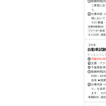
勤務時間詳細
ご希望に応
う。
仕事内容 
域において
ラの 整備・
扶養内勤務OK
フリーター歓迎
ネイルOK
残業
正社員
自動車試
サンエンジニ
月給300,0
交通・アク
千葉県富津
勤務時間詳細
9:00～1
合有 ★残業代
仕事内容 
り』を追求
ます。 その
車通勤OK
固定