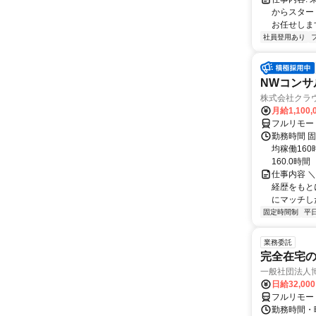
からスター
お任せします
社員登用あり
NWコンサ
株式会社クラ
月給1,100,
フルリモー
勤務時間 固
均稼働16
160.0時間
仕事内容 
経歴をもと
にマッチし
固定時間制
平
業務委託
完全在宅
一般社団法人
日給32,00
フルリモー
勤務時間・曜