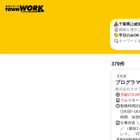
千葉県
上総
職種を選択
平日のみOK
キーワード
379件
正社員
プログラマ
株式会社ネオ
月給270,0
フルリモー
勤務時間詳細
①9:00~
時間、休憩6.
仕事内容 
／ （最短
い？」 「I
業界未経験者歓