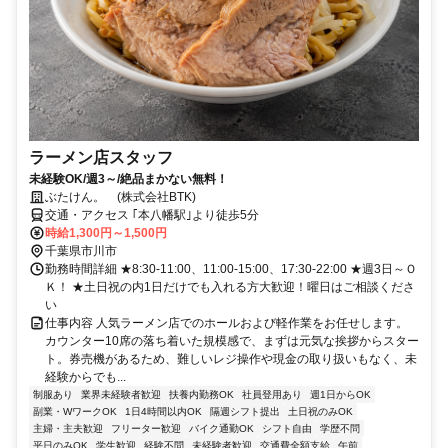
ラーメン店スタッフ
未経験OK/週3～/絶品まかない無料！
ぶたけん。 (株式会社BTK)
交通・アクセス ｢本八幡駅｣より徒歩5分
時給1,300円～1,500円
千葉県市川市
勤務時間詳細 ★8:30-11:00、11:00-15:00、17:30-22:00 ★週3日～Ｏ
Ｋ！ ★土日祝の内1日だけでも入れる方大歓迎！曜日はご相談くださ
い
仕事内容 人気ラーメン店でのホールおよび軽作業をお任せします。
カウンター10席の落ち着いた規模感で、まずは元気な挨拶からスター
ト。券売機があるため、難しいレジ操作や現金の取り扱いもなく、未
経験からでも...
制服あり
業界未経験者歓迎
扶養内勤務OK
社員登用あり
週1日からOK
副業・WワークOK
1日4時間以内OK
隔週シフト提出
土日祝のみOK
主婦・主夫歓迎
フリーター歓迎
バイク通勤OK
シフト自由
学歴不問
平日のみOK
学生歓迎
経験不問
未経験者歓迎
交通費全額支給
午前