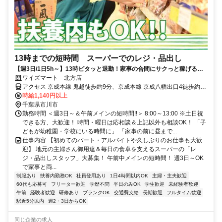
13時までの短時間 スーパーでのレジ・品出し
【週3日/1日5h～】13時ピタッと退勤！家事の合間にサクっと稼げる＆
パート賞与もあり♪
ワイズマート 北方店
アクセス 京成本線 鬼越徒歩約9分、京成本線 京成八幡出口4徒歩約17
分、京成本線 京成中山徒歩約17分 「鬼越駅」徒歩10分／冨貴島小そ
時給1,140円以上
ば
千葉県市川市
勤務時間 ＜週3日～＆午前メインの短時間!!＞ 8:00～13:00 ※土日祝
できる方、大歓迎！ 時間・曜日は応相談＆上記以外も相談OK！ 「子
どもが幼稚園・学校にいる時間に」 「家事の前に昼まで...
仕事内容 【初めてのパート・アルバイトや久しぶりのお仕事も大歓
迎】 地元の主婦さん御用達＆毎日の食卓を支えるスーパーの「レ
ジ・品出しスタッフ」大募集！ 午前中メインの短時間！ 週3日～OK
で家事と両...
制服あり
扶養内勤務OK
社員登用あり
1日4時間以内OK
主婦・主夫歓迎
60代も応募可
フリーター歓迎
学歴不問
平日のみOK
学生歓迎
未経験者歓迎
午前
経験者歓迎
研修あり
ブランクOK
交通費支給
長期歓迎
フルタイム歓迎
駅近5分以内
週2・3日からOK
同じ企業の求人