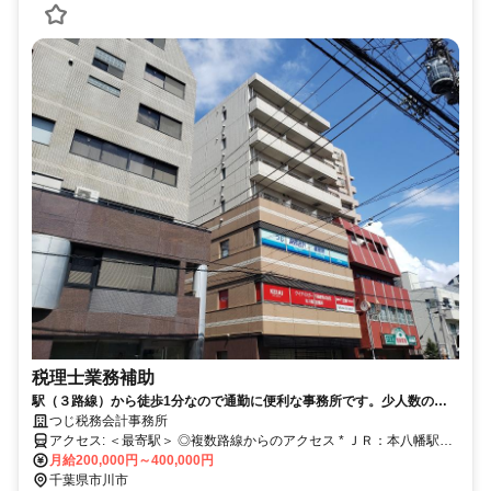
税理士業務補助
駅（３路線）から徒歩1分なので通勤に便利な事務所です。少人数の事
務所ですので風通しの良いアットホームな雰囲気の職場です。
つじ税務会計事務所
アクセス: ＜最寄駅＞ ◎複数路線からのアクセス * ＪＲ：本八幡駅
徒歩１分 * 都営新宿線：本八幡駅 徒歩2分 * 京成本線：京成八幡
月給200,000円～400,000円
駅 徒歩１分
千葉県市川市