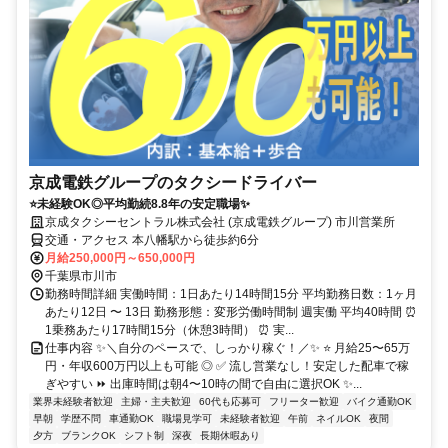
京成電鉄グループのタクシードライバー
⭐未経験OK◎平均勤続8.8年の安定職場✨
京成タクシーセントラル株式会社 (京成電鉄グループ) 市川営業所
交通・アクセス 本八幡駅から徒歩約6分
月給250,000円～650,000円
千葉県市川市
勤務時間詳細 実働時間：1日あたり14時間15分 平均勤務日数：1ヶ月
あたり12日 〜 13日 勤務形態：変形労働時間制 週実働 平均40時間 ⏰
1乗務あたり17時間15分（休憩3時間） ⏰ 実...
仕事内容 ✨＼自分のペースで、しっかり稼ぐ！／✨ ⭐ 月給25〜65万
円・年収600万円以上も可能 ◎ ✅ 流し営業なし！安定した配車で稼
ぎやすい ⏩ 出庫時間は朝4〜10時の間で自由に選択OK ✨...
業界未経験者歓迎
主婦・主夫歓迎
60代も応募可
フリーター歓迎
バイク通勤OK
早朝
学歴不問
車通勤OK
職場見学可
未経験者歓迎
午前
ネイルOK
夜間
夕方
ブランクOK
シフト制
深夜
長期休暇あり