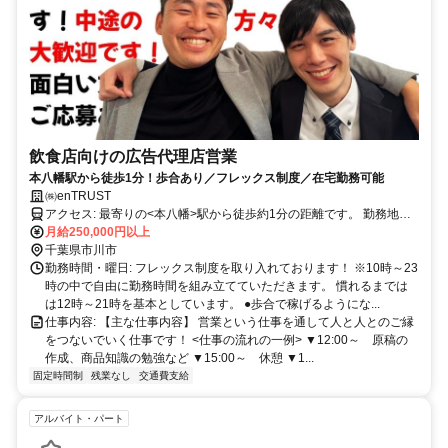
飲食店向けの広告代理店営業
本八幡駅から徒歩1分！歩合あり／フレックス制度／在宅勤務可能
㈱enTRUST
アクセス: 最寄りの<本八幡>駅から徒歩約1分の距離です。 勤務地へ
のアクセスは良好で、通勤がスムーズです。
月給250,000円以上
千葉県市川市
勤務時間・曜日: フレックス制度を取り入れております！ ※10時～23
時の中で自由に勤務時間を組み立てていただきます。 慣れるまでは
は12時～21時を基本としています。 ●歩合で稼げるようにな...
仕事内容: 【主な仕事内容】 営業という仕事を通して人と人とのご縁
をつないでいく仕事です！ <仕事の流れの一例> ▼12:00～ 原稿の
作成、商品知識の勉強など ▼15:00～ 休憩 ▼1...
固定時間制
残業なし
交通費支給
アルバイト・パート