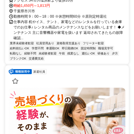
アクセス JR市川塩浜駅より徒歩20分
時給1,450円～1,813円
千葉県市川市
勤務時間 9：00～18：00 ※休憩時間60分 ※原則定時退社
仕事内容 机やイス、テント、家電などのレンタルを行っている倉庫
でのお仕事♪ レンタル商品のメンテナンスなどをお願いします！ ◆メ
ンテナンス 主に音響機器や家電を扱います 返却されてきたもの故障
確認...
業界未経験者歓迎
社員登用あり
資格取得支援あり
フリーター歓迎
給料前払いOK
学歴不問
車通勤OK
即日勤務OK
固定時間制
職場見学可
転勤なし
経験不問
未経験者歓迎
午前
残業なし
週払いOK
研修あり
夕方
ブランクOK
交通費支給
派遣社員