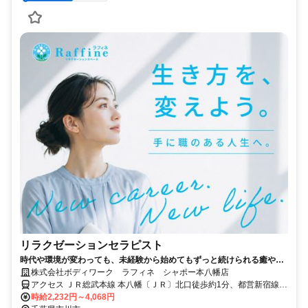
リラクゼーションセラピスト
時代や環境が変わっても、未経験から始めてもずっと続けられる癒やし
の仕事。手に職を身につけて、生き方を変えよう。
株式会社ボディワーク ラフィネ シャポー本八幡店
アクセス ＪＲ総武本線 本八幡〔ＪＲ〕北口徒歩約1分、都営新宿線
本八幡〔新宿線〕A2口徒歩約2分、京成本線 京成八幡出口3徒歩約5
時給2,232円～4,068円