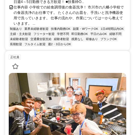
日週4～5日勤務できる方歓迎！ ■扶養枠O...
仕事内容 小学校での給食調理後の食器洗浄！ 市川市の八幡小学校で
の食器洗浄のお仕事です。 たくさんのお皿を、手洗いと洗浄機器使
用で洗っていきます。 仕事の流れや、作業については一から教えて
いきます。 ...
制服あり
業界未経験者歓迎
扶養内勤務OK
副業・WワークOK
1日4時間以内OK
主婦・主夫歓迎
フリーター歓迎
学歴不問
即日勤務OK
平日のみOK
経験不問
未経験者歓迎
交通費全額支給
経験者歓迎
残業なし
研修あり
ブランクOK
長期歓迎
フルタイム歓迎
週2・3日からOK
正社員