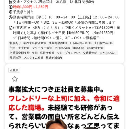
交通・アクセス JR総武線「本八幡」駅 北口 徒歩0分
時給1,300円～1,350円
千葉県市川市
勤務時間詳細 【平日】16：00～24：00 【土日祝】12：00～24：00
＊1日4時間～OK ＊週2、3日～勤務OK ＊終電の時間は考慮します
仕事内容 ⭐「煙力（けむりき）」で働くメリット⭐ ✅時給1300円！短
時間でも効率よく稼げる ✅土日祝【時給50円UP】で時給1350円！
✅1日4時間～短時間OK！ ✅週2、3日～OK！ ✅勤務曜日...
制服あり
業界未経験者歓迎
扶養内勤務OK
1日4時間以内OK
土日祝のみOK
主婦・主夫歓迎
フリーター歓迎
平日のみOK
経験不問
未経験者歓迎
交通費全額支給
午前
経験者歓迎
夕方
ブランクOK
交通費支給
まかないあり
長期歓迎
フルタイム歓迎
駅近5分以内
正社員