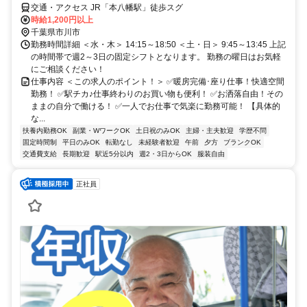
交通・アクセス JR「本八幡駅」徒歩スグ
時給1,200円以上
千葉県市川市
勤務時間詳細 ＜水・木＞ 14:15～18:50 ＜土・日＞ 9:45～13:45 上記
の時間帯で週2～3日の固定シフトとなります。 勤務の曜日はお気軽
にご相談ください！
仕事内容 ＜この求人のポイント！＞ ✅暖房完備･座り仕事！快適空間
勤務！ ✅駅チカ♪仕事終わりのお買い物も便利！ ✅お洒落自由！その
ままの自分で働ける！ ✅一人でお仕事で気楽に勤務可能！ 【具体的
な...
扶養内勤務OK
副業・WワークOK
土日祝のみOK
主婦・主夫歓迎
学歴不問
固定時間制
平日のみOK
転勤なし
未経験者歓迎
午前
夕方
ブランクOK
交通費支給
長期歓迎
駅近5分以内
週2・3日からOK
服装自由
正社員