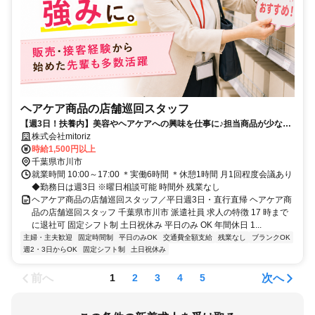
ヘアケア商品の店舗巡回スタッフ
【週3日！扶養内】美容やヘアケアへの興味を仕事に♪担当商品が少なく
始めやすい、ヘアケア商品の売場づくり
株式会社mitoriz
時給1,500円以上
千葉県市川市
就業時間 10:00～17:00 ＊実働6時間 ＊休憩1時間 月1回程度会議あり
◆勤務日は週3日 ※曜日相談可能 時間外 残業なし
ヘアケア商品の店舗巡回スタッフ／平日週3日・直行直帰 ヘアケア商
品の店舗巡回スタッフ 千葉県市川市 派遣社員 求人の特徴 17 時まで
に退社可 固定シフト制 土日祝休み 平日のみ OK 年間休日 1...
主婦・主夫歓迎
固定時間制
平日のみOK
交通費全額支給
残業なし
ブランクOK
週2・3日からOK
固定シフト制
土日祝休み
前へ
次へ
1
2
3
4
5