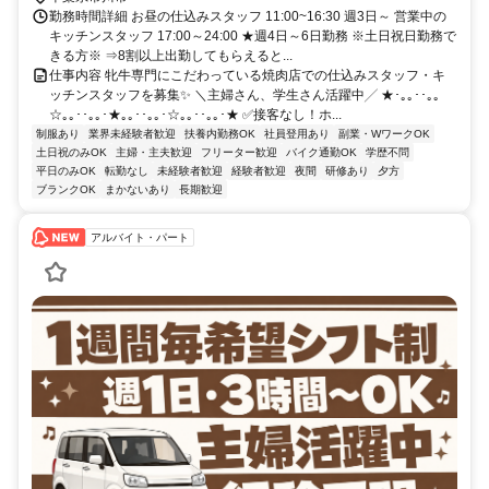
勤務時間詳細 お昼の仕込みスタッフ 11:00~16:30 週3日～ 営業中の
キッチンスタッフ 17:00～24:00 ★週4日～6日勤務 ※土日祝日勤務で
きる方※ ⇒8割以上出勤してもらえると...
仕事内容 牝牛専門にこだわっている焼肉店での仕込みスタッフ・キ
ッチンスタッフを募集✨ ＼主婦さん、学生さん活躍中╱ ★･｡｡･･｡｡
☆｡｡･･｡｡･★｡｡･･｡｡･☆｡｡･･｡｡･★ ✅接客なし！ホ...
制服あり
業界未経験者歓迎
扶養内勤務OK
社員登用あり
副業・WワークOK
土日祝のみOK
主婦・主夫歓迎
フリーター歓迎
バイク通勤OK
学歴不問
平日のみOK
転勤なし
未経験者歓迎
経験者歓迎
夜間
研修あり
夕方
ブランクOK
まかないあり
長期歓迎
アルバイト・パート