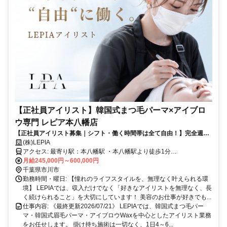
【正社員アイリスト】韓国式まつ毛パーマ×アイブロ
ウ専門 レピア本八幡店
【正社員アイリスト募集｜シフト・働く時間帯は全て自由！】完全週休
2日制｜平均月収34万円・最高歩合率39％◎｜社会保険等全て完備｜未
(株)LEPIA
経験でも安心の研修制度に加え､マンツーマン施術＆SNS･ブログ投稿な
アクセス: 最寄り駅：本八幡駅 ・本八幡駅より徒歩1分
しでお客様に集中できる環境です♪
━━━━━━━━━━━━━━
月給245,000円～600,000円
千葉県市川市
勤務時間・曜日: 【憧れのライフスタイルを、無理なく叶えられる環
境】 LEPIAでは、収入だけでなく「好きなアイリストを無理なく、長
く続けられること」を大切にしています！ 美容のお仕事が好きでも...
仕事内容: 《最終更新2026/07/21》 LEPIAでは、韓国式まつ毛パー
マ・韓国式眉毛パーマ・アイブロウWaxを中心としたアイリスト業務
をお任せします。 掛け持ち施術は一切なく、1日4～6...