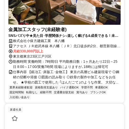
金属加工スタッフ(未経験者)
SNSバズり中★見た目･学歴関係ナシ♪楽しく稼げる&成長できる！未経
験歓迎！月給33万円～！1R寮有
株式会社小保方建鐵工業 本八幡
アクセス ＪＲ総武本線 本八幡〔ＪＲ〕北口徒歩約2分、都営新宿線
本八幡〔新宿線〕A4a口徒歩約3分、京成本線 京成八幡出口3徒歩約5
月給330,000円以上
分 本八幡駅
東京都東京23区江戸川区
勤務時間 実働時間：7時間/日 平均勤務日数：1ヶ月あたり22日～25
日 8:00～17:00/実働7時間 現場によりますが､18時には帰宅可
仕事内容 【鍛冶工･床版工･金物工】 東京の高層ビル建築現場で ◎鋼
材の切断や溶接 ◎図面の読み取り ◎鉄骨の製作や加工 などをお任
せ。 ★学校の図工で使用した ｢はんだごて｣のような作業。 大切な...
業界未経験者歓迎
資格取得支援あり
バイク通勤OK
学歴不問
車通勤OK
固定時間制
転勤なし
経験不問
交通費全額支給
賞与あり
ブランクOK
入社祝い金あり
派遣社員