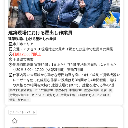
建築現場における墨出し作業員
建築現場における墨出し作業員
市川市エリア
交通・アクセス ★現場付近の最寄り駅または道中で社用車に同乗す
る形となります。
日給12,000円以上
千葉県市川市
勤務時間詳細 実働時間：1日あたり7時間 平均勤務日数：1ヶ月あた
り20日 8:00～17:00（休憩2時間） 実働7時間
仕事内容 ✅️未経験から確かな専門知識を身につけて成長 ✅️測量機器や
レーザーを使った繊細な作業 ✅️残業は月3時間から4時間程度、趣味
や家族との時間も大切に 建設現場において、建物を建てる際の*基...
業界未経験者歓迎
バイク通勤OK
学歴不問
車通勤OK
固定時間制
経験不問
交通費全額支給
ネイルOK
賞与あり
交通費支給
長期休暇あり
ピアスOK
髪型・髪色自由
アルバイト・パート