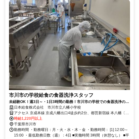
市川市の学校給食の食器洗浄スタッフ
未経験OK！週3日～・1日3時間の勤務！市川市の学校での食器洗浄のお
仕事！
日本給食株式会社 市川市立八幡小学校
アクセス 京成本線 京成八幡出口4徒歩約2分、都営新宿線 本八幡〔新
宿線〕A6口徒歩約3分、ＪＲ総武本線 本八幡〔ＪＲ〕北口徒歩約7分
時給1,220円以上
千葉県市川市
勤務時間 ・勤務曜日：月・火・水・木・金 ・勤務時間： [1] 12:00～
15:00 ・最低勤務日数（週）：4日 ■実働時間 3時間（休憩なし） ■平