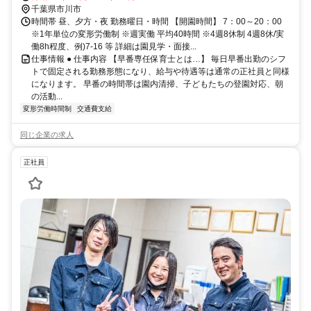
千葉県市川市
時間帯 昼、夕方・夜 勤務曜日・時間 【開園時間】 7：00～20：00
※1年単位の変形労働制 ※週実働 平均40時間 ※4週8休制 4週8休/実
働8h程度、例)7-16 等 詳細は園見学・面接...
仕事情報 ● 仕事内容 【早番専任保育士とは…】 毎日早番出勤のシフ
トで固定される勤務形態になり、給与や待遇等は通常の正社員と同様
になります。 早番の時間帯は園内清掃、子どもたちの登園対応、朝
の活動...
変形労働時間制
交通費支給
同じ企業の求人
正社員