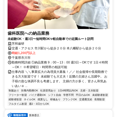
歯科医院への納品業務
未経験OK・週3日〜短時間OK✨軽自動車での近隣ルート訪問
芳和歯研
交通・アクセス 市川駅から徒歩２０分 本八幡駅から徒歩２０分
時給1,200円以上
千葉県市川市
勤務時間詳細 ①納品業務 9：00～13：00 週3日～OKです 1日４時間
～OK！ ※希望曜日・時間帯の相談可能
仕事内容 ＼＼事業拡大の為増員大募集！／／ 社会復帰や長期勤務で
きる方大歓迎です！ 未経験でも大丈夫！近隣の主婦さん活躍中。 お
子様の急な体調不良も考慮します。 主婦の方が多く、皆さん和気あ
いあい☺ ...
制服あり
扶養内勤務OK
社員登用あり
1日4時間以内OK
主婦・主夫歓迎
フリーター歓迎
バイク通勤OK
シフト自由
学歴不問
平日のみOK
未経験者歓迎
経験者歓迎
ネイルOK
残業なし
研修あり
ブランクOK
交通費支給
長期歓迎
フルタイム歓迎
週2・3日からOK
業務委託