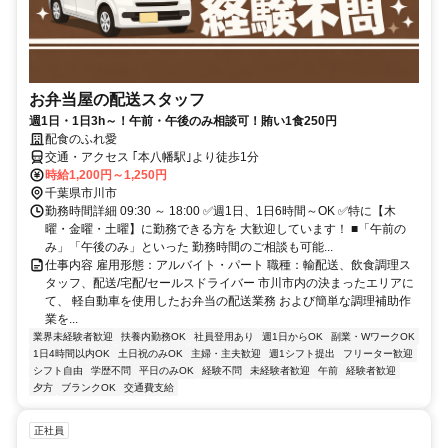
お弁当屋の配送スタッフ
週1日・1日3h～！午前・午後のみ相談可！賄い1食250円
配食のふれ愛
交通・アクセス ｢本八幡駅｣より徒歩1分
時給1,200円～1,250円
千葉県市川市
勤務時間詳細 09:30 ～ 18:00 ✅週1日、1日6時間～OK ✅特に【木
曜・金曜・土曜】に勤務できる方を 大歓迎しています！ ■「午前の
み」「午後のみ」といった 勤務時間のご相談も可能...
仕事内容 雇用形態：アルバイト・パート 職種：輸配送、飲食調理ス
タッフ、配送/宅配/セールスドライバー 市川市内の決まったエリアに
て、 軽自動車を使用したお弁当の配送業務 および簡単な調理補助作
業を...
業界未経験者歓迎
扶養内勤務OK
社員登用あり
週1日からOK
副業・WワークOK
1日4時間以内OK
土日祝のみOK
主婦・主夫歓迎
週1シフト提出
フリーター歓迎
シフト自由
学歴不問
平日のみOK
経験不問
未経験者歓迎
午前
経験者歓迎
夕方
ブランクOK
交通費支給
正社員