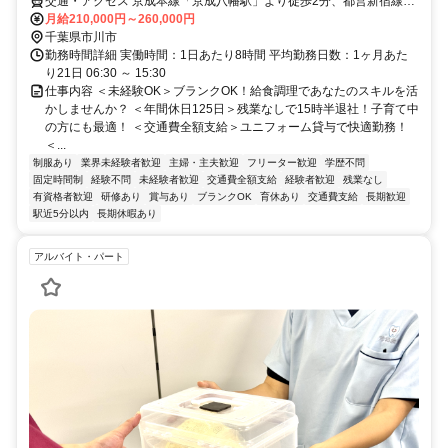
交通・アクセス 京成本線「京成八幡駅」より徒歩2分、都営新宿線
「本八幡駅」より徒歩3分
月給210,000円～260,000円
千葉県市川市
勤務時間詳細 実働時間：1日あたり8時間 平均勤務日数：1ヶ月あた
り21日 06:30 ～ 15:30
仕事内容 ＜未経験OK＞ブランクOK！給食調理であなたのスキルを活
かしませんか？ ＜年間休日125日＞残業なしで15時半退社！子育て中
の方にも最適！ ＜交通費全額支給＞ユニフォーム貸与で快適勤務！
＜...
制服あり
業界未経験者歓迎
主婦・主夫歓迎
フリーター歓迎
学歴不問
固定時間制
経験不問
未経験者歓迎
交通費全額支給
経験者歓迎
残業なし
有資格者歓迎
研修あり
賞与あり
ブランクOK
育休あり
交通費支給
長期歓迎
駅近5分以内
長期休暇あり
アルバイト・パート