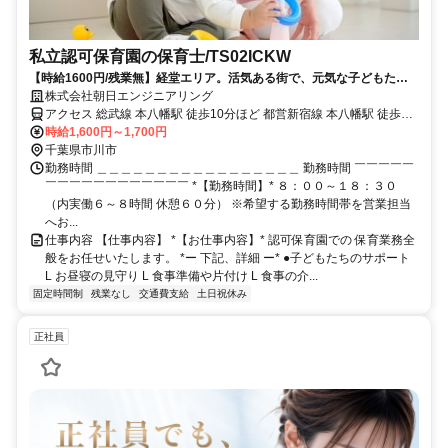
私立認可保育園の保育士/TS02ICKW
【時給1600円/残業無】経堂エリア。活気ある街で、元気な子どもたち
をサポート。
株式会社朝日エンジニアリング
アクセス 総武線 本八幡駅 徒歩10分ほど 都営新宿線 本八幡駅 徒歩10
分ほど 京成本線 京成八幡駅 徒歩13分ほど
時給1,600円～1,700円
千葉県市川市
勤務時間 ＿＿＿＿＿＿＿＿＿＿＿＿＿＿＿＿＿ 勤務時間 ￣￣￣￣￣
￣￣￣￣￣￣￣￣￣￣￣￣ *【勤務時間】* ８：００～１８：３０
（内実働６～８時間 休憩６０分） ※希望する勤務時間帯を営業担当
へお...
仕事内容 【仕事内容】 *【お仕事内容】* 認可保育園での 保育業務全
般をお任せいたします。 *ー 下記、詳細 ー* ●子どもたちのサポート
L お昼寝の見守り L 食事準備や片付け L 食事の介...
固定時間制
残業なし
交通費支給
土日祝休み
正社員