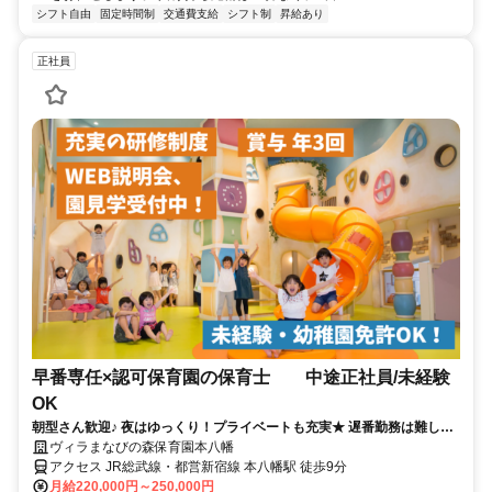
シフト自由
固定時間制
交通費支給
シフト制
昇給あり
正社員
早番専任×認可保育園の保育士 中途正社員/未経験
OK
朝型さん歓迎♪ 夜はゆっくり！プライベートも充実★ 遅番勤務は難しい
けど正社員で働きたい方！
ヴィラまなびの森保育園本八幡
アクセス JR総武線・都営新宿線 本八幡駅 徒歩9分
月給220,000円～250,000円