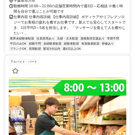
分 最寄駅：本八幡駅
千葉県市川市
勤務時間 10:00～21:00の店舗営業時間内で週3日～応相談 ※働く時
間を自分で選ぶことが可能です
仕事内容 仕事内容詳細 【仕事内容詳細】 ボディケアやリフレクソロ
ジーでお客様の疲れを癒すお仕事です。新人でも安心してスタートで
き、1日平均3～5名を担当します。 「マッサージを覚えて人を癒やし
たい！...
業界未経験者歓迎
社員登用あり
主婦・主夫歓迎
資格取得支援あり
学歴不問
平日のみOK
経験不問
未経験者歓迎
経験者歓迎
有資格者歓迎
研修あり
ブランクOK
長期歓迎
駅近5分以内
週4日以上OK
アルバイト・パート