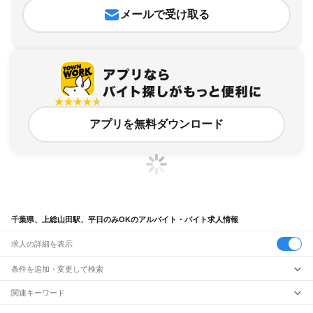
メールで受け取る
アプリを無料ダウンロード
千葉県、上総山田駅、平日のみOKのアルバイト・バイト求人情報
求人の詳細を表示
条件を追加・変更して検索
市区町村を追加・変更
関連キーワード
完全在宅ワーク 全国
シール貼り 在宅
現在地周辺
ガチャガチャ
犬カフェ
千葉県