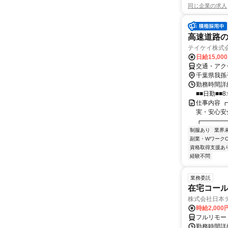
同じ企業の求人
高速道路の
テイケイ株式会
日給15,00
交通・アク
千葉県我孫
勤務時間詳細
■■日勤■■8:
仕事内容 
実・安心安
┏━━━━━┛
制服あり
業界
副業・WワークO
資格取得支援あ
経験不問
業務委託
在宅コー
株式会社日本
時給2,000
フルリモー
勤務時間詳細