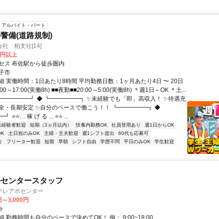
アルバイト・パート
警備(道路規制)
社 柏支社[14]
0円以上
セス 布佐駅から徒歩圏内
子市
 実働時間：1日あたり8時間 平均勤務日数：1ヶ月あたり4日 〜 20日
00～17:00(実働8h) ■■夜勤■■20:00～5:00(実働8h) ＊週1日～OK ＊土...
┏━━━━━┛ ◆ ┗━━━━━┓ ✨未経験でも「即」高収入！ ✨待遇充
全・長期安定 ✨自分のペースで働こう！！ ┗━━━━━┓ ◆
 ⭐⭐… 稼 げ る …⭐⭐ ...
未経験者歓迎
短期（3ヵ月以内）
扶養内勤務OK
社員登用あり
週1日からOK
K
土日祝のみOK
主婦・主夫歓迎
週1シフト提出
60代も応募可
り
フリーター歓迎
短期
早朝
シフト自由
学歴不問
平日のみOK
学生歓迎
ルセンタースタッフ
テレアポセンター
円～3,000円
ト
 勤務時間も自分のペースで決めてOK！ 例： 9:00~18:00