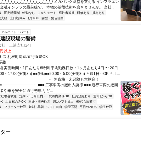
/_/_/_/_/_/_/_/_/_/_/_/_/_/_/_/_/ メガバンク基盤を支える インフラエン
 金融インフラの最前線で、 本物の基盤技術を磨きませんか。 当社...
り
固定時間制
転勤なし
フルリモート
経験者歓迎
研修あり
賞与あり
費支給
土日祝休み
ひげOK
髪型・髪色自由
アルバイト・パート
や建設現場の警備
社 土浦支社[24]
0円以上
セス 利根町周辺/直行直帰OK
馬郡
 実働時間：1日あたり8時間 平均勤務日数：1ヶ月あたり4日 〜 20日
00～17:00(実働8h) ■■夜勤■■20:00～5:00(実働8h) ＊週1日～OK ＊土...
╭━━━━━━━━━━━━━╮ 無資格・未経験も大歓迎！！
━━━━━━━━╯ ■■■ 工事車両の搬出入誘導 ■■■ 通行車両の迂回
者や車を安全に通行誘導 など...
未経験者歓迎
短期（3ヵ月以内）
扶養内勤務OK
社員登用あり
週1日からOK
K
土日祝のみOK
主婦・主夫歓迎
週1シフト提出
60代も応募可
り
フリーター歓迎
短期
早朝
シフト自由
学歴不問
平日のみOK
学生歓迎
スター