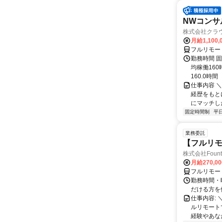
NWコンサ
株式会社クラ
月給1,100,
フルリモー
勤務時間 固
均稼働16
160.0時間
仕事内容 
経歴をもと
にマッチし
固定時間制
平
業務委託
【フルリモ
株式会社Fount
月給270,0
フルリモー
勤務時間・
だける方を
仕事内容:
ルリモート
経験やあな