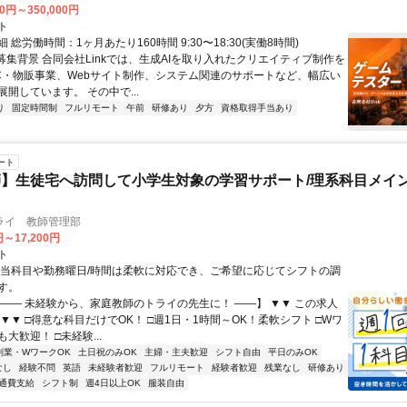
00円～350,000円
ト
 総労働時間：1ヶ月あたり160時間 9:30〜18:30(実働8時間)
●募集背景 合同会社Linkでは、生成AIを取り入れたクリエイティブ制作を
C・物販事業、Webサイト制作、システム関連のサポートなど、幅広い
開しています。 その中で...
り
固定時間制
フルリモート
午前
研修あり
夕方
資格取得手当あり
ート
】生徒宅へ訪問して小学生対象の学習サポート/理系科目メイン
ライ 教師管理部
円～17,200円
ト
担当科目や勤務曜日/時間は柔軟に対応でき、ご希望に応じてシフトの調
す。
【―― 未経験から、家庭教師のトライの先生に！ ――】 ▼▼ この求人
！ ▼▼ □得意な科目だけでOK！ □週1日・1時間～OK！柔軟シフト □Wワ
大歓迎！ □未経験...
副業・WワークOK
土日祝のみOK
主婦・主夫歓迎
シフト自由
平日のみOK
なし
経験不問
英語
未経験者歓迎
フルリモート
経験者歓迎
残業なし
研修あり
通費支給
シフト制
週4日以上OK
服装自由