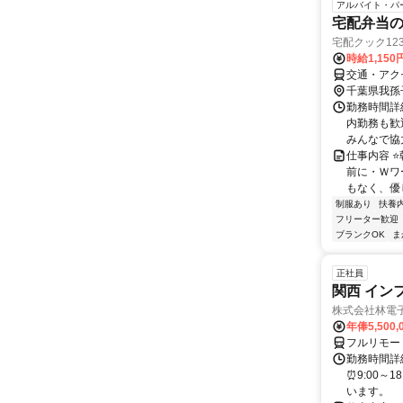
アルバイト・パ
宅配弁当
宅配クック12
時給1,150
交通・アク
千葉県我孫
勤務時間詳細
内勤務も歓
みんなで協力
仕事内容 
前に・Ｗワ
もなく、優し
制服あり
扶養
フリーター歓迎
ブランクOK
ま
正社員
関西 イン
株式会社林電
年俸5,500,
フルリモー
勤務時間詳細
⏰9:00～
います。