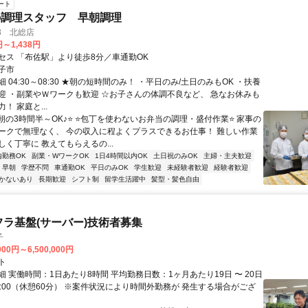
ート
の調理スタッフ 早朝調理
3 北総店
円～1,438円
セス 「布佐駅」より徒歩8分／車通勤OK
子市
 04:30～08:30 ★朝の短時間のみ！ ・平日のみ/土日のみもOK ・扶養
迎 ・副業やＷワークも歓迎 ☆お子さんの体調不良など、 急なお休みも
！ 家庭と...
⭐朝の3時間半～OK♪⭐ ⭐包丁を使わないお弁当の調理・盛付作業⭐ 家事の
ークで無理なく、 今の収入に程よくプラスできるお仕事！ 難しい作業
く丁寧に 教えてもらえるの...
内勤務OK
副業・WワークOK
1日4時間以内OK
土日祝のみOK
主婦・主夫歓迎
早朝
学歴不問
車通勤OK
平日のみOK
学生歓迎
未経験者歓迎
経験者歓迎
かないあり
長期歓迎
シフト制
留学生活躍中
髪型・髪色自由
フラ基盤(サーバー)技術者募集
子
000円～6,500,000円
ト
 実働時間：1日あたり8時間 平均勤務日数：1ヶ月あたり19日 〜 20日
18:00（休憩60分） ※案件状況により時間外勤務が 発生する場合がござ