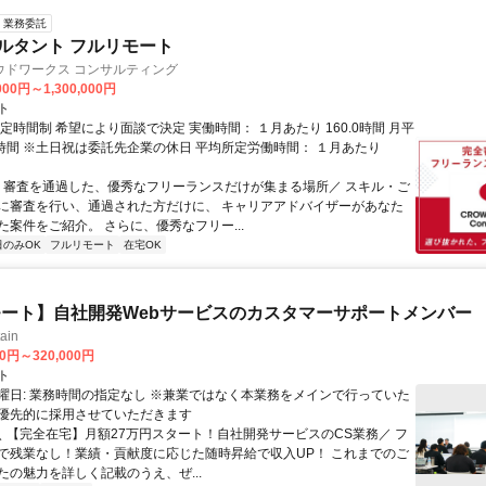
業務委託
ルタント フルリモート
ウドワークス コンサルティング
000円～1,300,000円
ト
定時間制 希望により面談で決定 実働時間： １月あたり 160.0時間 月平
0時間 ※土日祝は委託先企業の休日 平均所定労働時間： １月あたり
＼ 審査を通過した、優秀なフリーランスだけが集まる場所／ スキル・ご
に審査を行い、通過された方だけに、 キャリアアドバイザーがあなた
た案件をご紹介。 さらに、優秀なフリー...
日のみOK
フルリモート
在宅OK
ート】自社開発Webサービスのカスタマーサポートメンバー
ain
00円～320,000円
ト
曜日: 業務時間の指定なし ※兼業ではなく本業務をメインで行っていた
優先的に採用させていただきます
 ＼ 【完全在宅】月額27万円スタート！自社開発サービスのCS業務／ フ
で残業なし！業績・貢献度に応じた随時昇給で収入UP！ これまでのご
たの魅力を詳しく記載のうえ、ぜ...