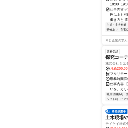
10:00~19:
仕事内容 
円以上も可
働き方と 収
主婦・主夫歓迎
研修あり
在宅O
同じ企業の求人
業務委託
探究コー
株式会社ミエ
月給200,0
フルリモー
勤務時間詳細
仕事内容 
いを、カリ
社員登用あり
シフト制
ピアス
土木現場
テイケイ株式会