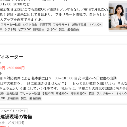
00 12:00~20:00 など
✅完全在宅 全国どこでも勤務OK ✅通勤もノルマもなし ✅在宅で月収25万
能！ 経験・成果に応じて昇給あり。 フルリモート環境で、自分らしい
入アップを両立できます あ...
フリーター歓迎
シフト自由
学歴不問
フルリモート
経験者歓迎
ネイルOK
K
シフト制
ピアスOK
服装自由
ひげOK
髪型・髪色自由
ディネーター
タ
00円～500,000円
ト
 ※対応案件による 基本的には 9：00～18：00 目安 ※週2～5日程度の出勤
【日本の教育を、一緒に前進させませんか？】 「もっと良い教育を届けたい」 そん
キュラムという形にしていく仕事です。 私たちは、学校ごとの理念や課題に向き合いな
主婦・主夫歓迎
フリーター歓迎
学歴不問
車通勤OK
即日勤務OK
英語
フルリモート
ネイルO
OK
服装自由
髪型・髪色自由
アルバイト・パート
や建設現場の警備
社 柏支社[14]