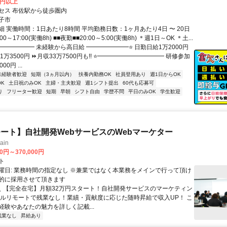
0円以上
セス 布佐駅から徒歩圏内
子市
 実働時間：1日あたり8時間 平均勤務日数：1ヶ月あたり4日 〜 20日
00～17:00(実働8h) ■■夜勤■■20:00～5:00(実働8h) ＊週1日～OK ＊土...
━━━━━━ 未経験から高日給 ━━━━━━━⭐ 日勤日給1万2000円
1万3500円 ⏩月収33万7500円も!! ⭐━━━━━━━━━━━ 研修参加
0円 ...
未経験者歓迎
短期（3ヵ月以内）
扶養内勤務OK
社員登用あり
週1日からOK
K
土日祝のみOK
主婦・主夫歓迎
週1シフト提出
60代も応募可
り
フリーター歓迎
短期
早朝
シフト自由
学歴不問
平日のみOK
学生歓迎
ート】自社開発WebサービスのWebマーケター
ain
00円～370,000円
ト
曜日: 業務時間の指定なし ※兼業ではなく本業務をメインで行って頂け
的に採用させて頂きます
 ＼ 【完全在宅】月額32万円スタート！自社開発サービスのマーケティン
フルリモートで残業なし！業績・貢献度に応じた随時昇給で収入UP！ こ
経験やあなたの魅力を詳しく記載...
残業なし
昇給あり