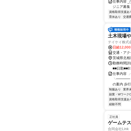
仕事内容 _/_
ジニア募集
資格取得支援あ
育休あり
交通
土木現場
テイケイ株式会
日給12,00
交通・アク
茨城県北相
勤務時間詳細
■■日勤■■8:
仕事内容 
╰━━━━ｖ
の案内 歩行
制服あり
業界
副業・WワークO
資格取得支援あ
経験不問
正社員
ゲームテ
合同会社Link