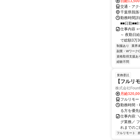
日給13,50
交通・アク
千葉県我孫
勤務時間詳細
■■日勤■■8:
仕事内容 ⭐
～ 夜勤日給
で総額3万300
制服あり
業界
副業・WワークO
資格取得支援あ
経験不問
業務委託
【フルリモ
株式会社Fount
月給320,0
フルリモー
勤務時間・
る方を優先
仕事内容:
グ業務／ 
れまでのご
フルリモート