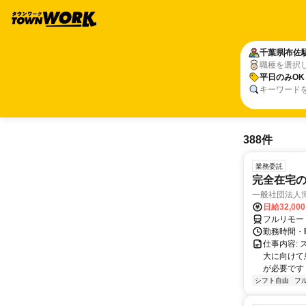
千葉県
布佐
職種を選択
平日のみOK
キーワード
388件
業務委託
完全在宅
一般社団法人
日給32,00
フルリモー
勤務時間・曜
仕事内容:
大に向けて
が必要です！
シフト自由
フ