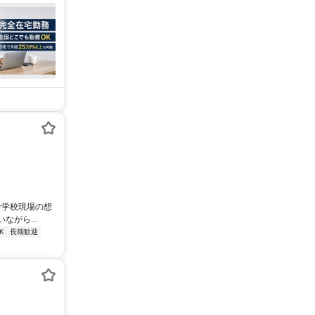
な学校現場の想
がら...
K
長期歓迎