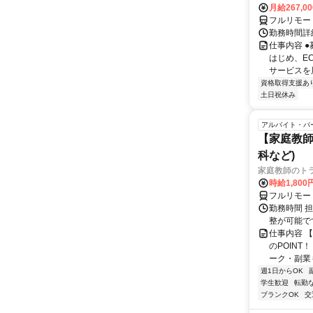
月給267,0
フルリモー
勤務時間詳細
仕事内容 
はじめ、E
サービスを展
資格取得支援あ
土日祝休み
アルバイト・パ
【家庭教師
科など)
家庭教師のト
時給1,800
フルリモー
勤務時間 
整が可能で
仕事内容 
のPOINT
ーク・副業も
週1日からOK
学生歓迎
転勤
ブランクOK
交