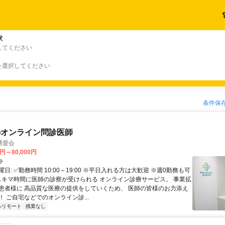
駅
してください
を選択してください
条件保
のオンライン問診医師
博愛会
0円～80,000円
ト
日: ✅勤務時間 10:00～19:00 ※平日入れる方は大歓迎 ※週0勤務も可
 スキマ時間に医師の診察が受けられる オンライン診療サービス。 事業拡
患者様に 高品質な医療の提供をしていくため、 医師の皆様のお力添え
 ご自宅などでのオンライン診...
ルリモート
残業なし