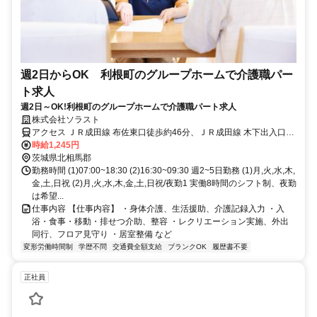
週2日からOK 利根町のグループホームで介護職パー
ト求人
週2日～OK!利根町のグループホームで介護職パート求人
株式会社ソラスト
アクセス ＪＲ成田線 布佐東口徒歩約46分、ＪＲ成田線 木下出入口1
徒歩約63分、関東鉄道竜ヶ崎線 竜ヶ崎徒歩約63分
時給1,245円
茨城県北相馬郡
勤務時間 (1)07:00~18:30 (2)16:30~09:30 週2~5日勤務 (1)月,火,水,木,
金,土,日祝 (2)月,火,水,木,金,土,日祝/夜勤1 実働8時間のシフト制、夜勤
は希望...
仕事内容 【仕事内容】 ・身体介護、生活援助、介護記録入力 ・入
浴・食事・移動・排せつ介助、整容 ・レクリエーション実施、外出
同行、フロア見守り ・居室整備 など
変形労働時間制
学歴不問
交通費全額支給
ブランクOK
履歴書不要
正社員