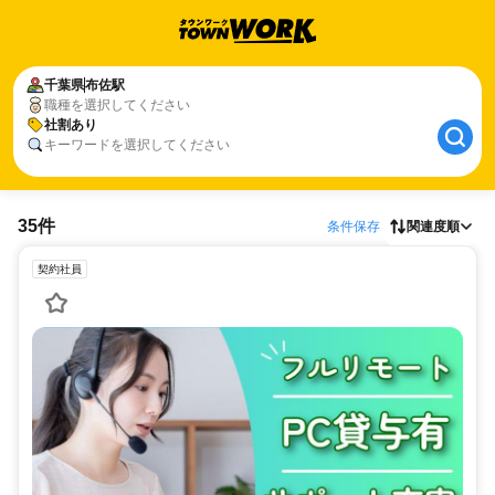
千葉県
布佐駅
職種を選択してください
社割あり
キーワードを選択してください
35件
条件保存
関連度順
契約社員