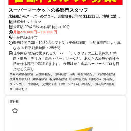
スーパーマーケットの各部門スタッフ
未経験からスーパーのプロへ。充実研修と年間休日112日、地域に愛さ
れるナリタヤで安定したキャリアを！
株式会社ナリタヤ
最寄駅 JR成田線 布佐駅 徒歩で10分
月給220,000円～330,000円
千葉県我孫子市
勤務時間 7:30～19:30のシフト制（実働8時間） ※配属部門により異
なる ※月平残業時間：25時間
仕事内容 地域に愛されるスーパー「ナリタヤ」の正社員募集！ 精
肉・鮮魚・デリカ・青果・ベーカリーなど、 あなたの経験や適性を
活かせる部門で活躍できます。 未経験から食品スーパーのプロを目
指せる充実し...
業界未経験者歓迎
店舗割引あり
無料研修
長期
社会保険あり
未経験者歓迎
交通費全額支給
経験者歓迎
有資格者歓迎
社会保険完備
制服貸与
賞与あり
ブランクOK
育休あり
交通費支給
日中
シフト制
昇給あり
賞与年2回あり
寮・社宅あり
正社員