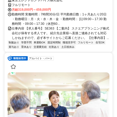
東京エレクトロン デバイス株式会社
フルリモート
月給319,000円～459,000円
勤務時間 実働時間：7時間30分/日 平均勤務日数：1ヶ月あたり20日
・勤務曜日：月・火・水・木・金 ・勤務時間： [1] 09:00～17:30 勤
務時間 ・09:00～17:30（休憩60...
仕事内容 【求人番号】 SE363 【ご案内】 スクエアプランニング株式
会社が保有する求人です。 紹介先企業様へ直接ご連絡されても対応
しかねますので、必ず本サイトからご応募ください。 【仕事内容】...
制服あり
学歴不問
車通勤OK
固定時間制
職場見学可
フルリモート
在宅OK
賞与あり
育休あり
交通費支給
社割あり
土日祝休み
アルバイト・パート