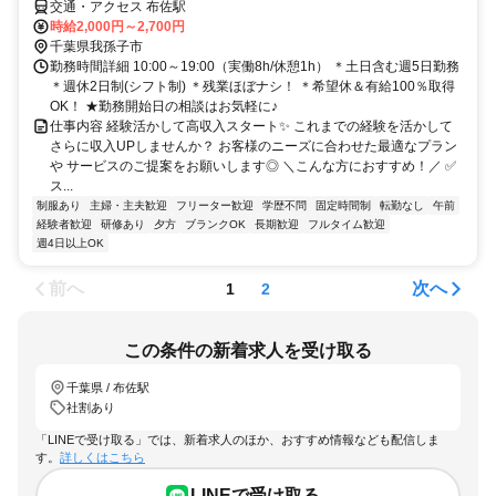
交通・アクセス 布佐駅
時給2,000円～2,700円
千葉県我孫子市
勤務時間詳細 10:00～19:00（実働8h/休憩1h） ＊土日含む週5日勤務
＊週休2日制(シフト制) ＊残業ほぼナシ！ ＊希望休＆有給100％取得
OK！ ★勤務開始日の相談はお気軽に♪
仕事内容 経験活かして高収入スタート✨ これまでの経験を活かして
さらに収入UPしませんか？ お客様のニーズに合わせた最適なプラン
や サービスのご提案をお願いします◎ ＼こんな方におすすめ！／ ✅
ス...
制服あり
主婦・主夫歓迎
フリーター歓迎
学歴不問
固定時間制
転勤なし
午前
経験者歓迎
研修あり
夕方
ブランクOK
長期歓迎
フルタイム歓迎
週4日以上OK
前へ
次へ
1
2
この条件の新着求人を受け取る
千葉県 / 布佐駅
社割あり
「LINEで受け取る」では、新着求人のほか、おすすめ情報なども配信しま
す。
詳しくはこちら
LINEで受け取る