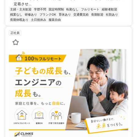
定着させ...
主婦・主夫歓迎
学歴不問
固定時間制
転勤なし
フルリモート
経験者歓迎
残業なし
研修あり
ブランクOK
育休あり
交通費支給
長期歓迎
社割あり
長期休暇あり
土日祝休み
服装自由
正社員