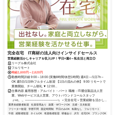
完全在宅 IT商材の法人向けインサイドセールス
営業経験活かしキャリア＆収入UP！平日×週4～私生活と両立◎
リーグル株式会社
フルリモート
時給1,600円～2,620円
勤務時間詳細 9:00～18:00 (実働8時間/休憩1時間) 週4日～/1日7h～
OK 週5日/1日8hフルタイム歓迎 【1日の流れの例】 9:00 リモートで
業務開始、チーム朝礼 ▼ 12:00...
仕事内容 雇用形態：アルバイト・パート 職種：IT/通信製品法人営
業、Webサービス法人営業、アウトバウンドコールスタッフ
┏○o。.。──────────────┓ ＜完全在宅＞営業経験を活かし...
業界未経験者歓迎
社員登用あり
副業・WワークOK
主婦・主夫歓迎
フリーター歓迎
学歴不問
固定時間制
平日のみOK
転勤なし
フルリモート
午前
経験者歓迎
ネイルOK
有資格者歓迎
研修あり
夕方
在宅OK
ブランクOK