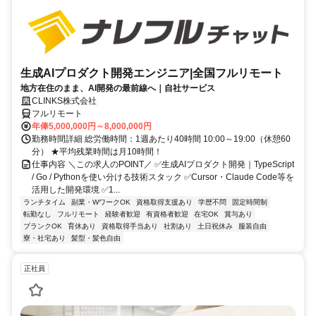
生成AIプロダクト開発エンジニア|全国フルリモート
地方在住のまま、AI開発の最前線へ｜自社サービス
CLINKS株式会社
フルリモート
年俸5,000,000円～8,000,000円
勤務時間詳細 総労働時間：1週あたり40時間 10:00～19:00（休憩60
分） ★平均残業時間は月10時間！
仕事内容 ＼この求人のPOINT／ ✅生成AIプロダクト開発｜TypeScript
/ Go / Pythonを使い分ける技術スタック ✅Cursor・Claude Code等を
活用した開発環境 ✅1...
ランチタイム
副業・WワークOK
資格取得支援あり
学歴不問
固定時間制
転勤なし
フルリモート
経験者歓迎
有資格者歓迎
在宅OK
賞与あり
ブランクOK
育休あり
資格取得手当あり
社割あり
土日祝休み
服装自由
寮・社宅あり
髪型・髪色自由
正社員