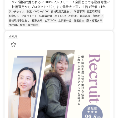
MVP開発に携われる ✅100％フルリモート！全国どこでも勤務可能 ✅
技術選定からプロダクトづくりまで裁量大 ✅実力主義で評価（1年...
ランチタイム
副業・WワークOK
資格取得支援あり
学歴不問
固定時間制
転勤なし
フルリモート
経験者歓迎
ネイルOK
在宅OK
賞与あり
育休あり
資格取得手当あり
社割あり
ピアスOK
土日祝休み
服装自由
寮・社宅あり
ひげOK
髪型・髪色自由
正社員