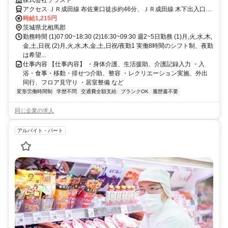
株式会社ソラスト
アクセス ＪＲ成田線 布佐東口徒歩約46分、ＪＲ成田線 木下出入口1
徒歩約63分、関東鉄道竜ヶ崎線 竜ヶ崎徒歩約63分
時給1,215円
茨城県北相馬郡
勤務時間 (1)07:00~18:30 (2)16:30~09:30 週2~5日勤務 (1)月,火,水,木,
金,土,日祝 (2)月,火,水,木,金,土,日祝/夜勤1 実働8時間のシフト制、夜勤
は希望...
仕事内容 【仕事内容】 ・身体介護、生活援助、介護記録入力 ・入
浴・食事・移動・排せつ介助、整容 ・レクリエーション実施、外出
同行、フロア見守り ・居室整備 など
変形労働時間制
学歴不問
交通費全額支給
ブランクOK
履歴書不要
同じ企業の求人
アルバイト・パート