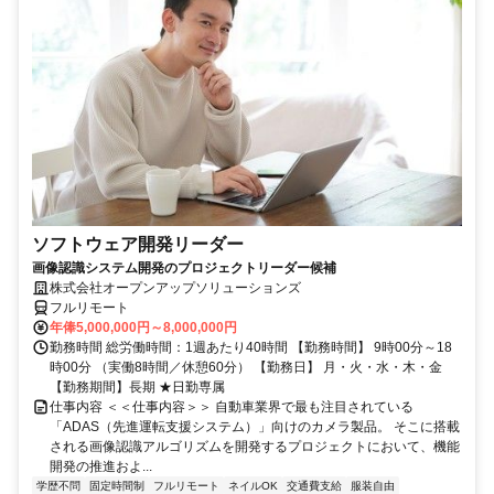
ソフトウェア開発リーダー
画像認識システム開発のプロジェクトリーダー候補
株式会社オープンアップソリューションズ
フルリモート
年俸5,000,000円～8,000,000円
勤務時間 総労働時間：1週あたり40時間 【勤務時間】 9時00分～18
時00分 （実働8時間／休憩60分） 【勤務日】 月・火・水・木・金
【勤務期間】長期 ★日勤専属
仕事内容 ＜＜仕事内容＞＞ 自動車業界で最も注目されている
「ADAS（先進運転支援システム）」向けのカメラ製品。 そこに搭載
される画像認識アルゴリズムを開発するプロジェクトにおいて、機能
開発の推進およ...
学歴不問
固定時間制
フルリモート
ネイルOK
交通費支給
服装自由