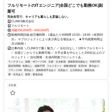
フルリモートのITエンジニア|全国どこでも勤務OK|副
業可
完全在宅で、キャリアも暮らしも妥協しない。
CLINKS株式会社
フルリモート
月給350,000円～650,000円
勤務時間詳細 総労働時間：1週あたり40時間 10:00～19:00（休憩60
分） ※プロジェクトにより多少異なる場合あり。 ★平均残業時間は
月10時間！
仕事内容 ＼CLINKSで働く魅力／ ✅ 出社日なし！100％フルリモート
✅ 全国どこからでも勤務可能 ✅ 大手企業を中心とした200社以上のプ
ロジェクト ✅ 自社開発・生成AI関連プロジェクトあ...
ランチタイム
副業・WワークOK
主婦・主夫歓迎
資格取得支援あり
学歴不問
固定時間制
転勤なし
経験不問
フルリモート
経験者歓迎
在宅OK
賞与あり
ブランクOK
育休あり
資格取得手当あり
社割あり
土日祝休み
服装自由
寮・社宅あり
髪型・髪色自由
正社員