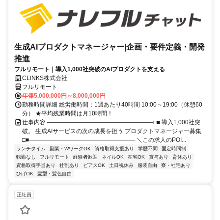
生成AIプロダクトマネージャー|企画・要件定義・開発
推進
フルリモート｜導入1,000社突破のAIプロダクトを支える
CLINKS株式会社
フルリモート
年俸5,000,000円～8,000,000円
勤務時間詳細 総労働時間：1週あたり40時間 10:00～19:00（休憩60
分） ★平均残業時間は月10時間！
仕事内容 ――――――――――――――――――□■ 導入1,000社突
破。 生成AIサービスの次の成長を担う プロダクトマネージャー募集
□■―――――――――――――――――― ＼この求人のPOI...
ランチタイム
副業・WワークOK
資格取得支援あり
学歴不問
固定時間制
転勤なし
フルリモート
経験者歓迎
ネイルOK
在宅OK
賞与あり
育休あり
資格取得手当あり
社割あり
ピアスOK
土日祝休み
服装自由
寮・社宅あり
ひげOK
髪型・髪色自由
正社員