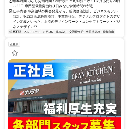
勤務時間 みなし労働時間：8時間/日 平均勤務日数：1ヶ月あたり20日
～22日 専門型裁量労働制(1日みなし労働時間8時間)
仕事内容 事業領域の機会発見から、提供価値設計、ビジネスモデル
設計、収益計画成長性検討、事業性検証、デジタルプロダクトのデザ
イン定義といった、上流のデザインワーク・コンセプトワーク・ビジ
ネスデザインワ...
学歴不問
フルリモート
在宅OK
賞与あり
交通費支給
土日祝休み
服装自由
正社員