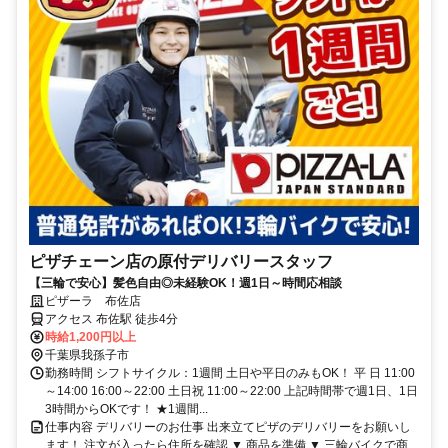
ピザチェーン店の原付デリバリースタッフ
【三輪で安心】髪色自由◎未経験OK！週1日～時間応相談
ピザーラ 布佐店
アクセス 布佐駅 徒歩4分
時給1,200円以上
千葉県我孫子市
勤務時間 シフトサイクル：1週間 土日や平日のみもOK！ 平 日 11:00
～14:00 16:00～22:00 土日祝 11:00～22:00 上記時間帯で週1日、1日
3時間からOKです！ ★1週間...
仕事内容 デリバリーのお仕事 出来立てピザのデリバリーをお願いし
ます！ 注文が入ったら住所を確認 ▼ 商品を準備 ▼ 三輪バイクで商