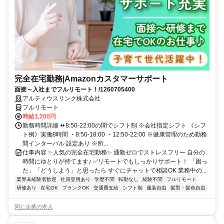
完全在宅勤務|Amazonカスタマーサポート
面接～入社までフルリモート！/1260705400
アルティウスリンク株式会社
フルリモート
時給1,200円
勤務時間詳細 ⏩8:50-22:00の間でシフト制 ※会社指定シフト 《シフ
ト例》実働8時間 ・8:50-18:00 ・12:50-22:00 ※健康管理のため勤務
間インターバル 設定あり ※所...
仕事内容 ✨人気の完全在宅勤務✨ 通勤ゼロでストレスフリー 自分の
時間にゆとりが持てます♪ ✅リモートでもしっかりサポート！ 「困っ
た」「どうしよう」と思ったら すぐにチャットで相談OK 業務中の...
業界未経験者歓迎
社員登用あり
学歴不問
転勤なし
経験不問
フルリモート
研修あり
在宅OK
ブランクOK
交通費支給
シフト制
服装自由
髪型・髪色自由
同じ企業の求人