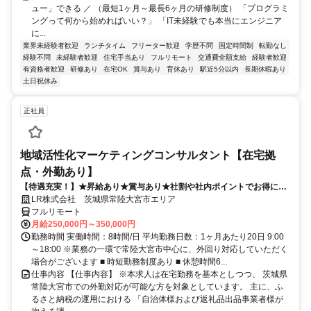
ュー」できる ／ （最短1ヶ月～最長6ヶ月の研修制度） 「プログラミ
ングって何から始めればいい？」 「IT未経験でも本当にエンジニア
に...
業界未経験者歓迎
ランチタイム
フリーター歓迎
学歴不問
固定時間制
転勤なし
経験不問
未経験者歓迎
住宅手当あり
フルリモート
交通費全額支給
経験者歓迎
有資格者歓迎
研修あり
在宅OK
賞与あり
育休あり
駅近5分以内
長期休暇あり
土日祝休み
正社員
地域活性化マーケティングコンサルタント【在宅拠
点・外勤あり】
【待遇充実！】★昇給あり★賞与あり★社割や社内ポイントでお得に買
い物も！
LR株式会社 茨城県常陸大宮市エリア
フルリモート
月給250,000円～350,000円
勤務時間 実働時間：8時間/日 平均勤務日数：1ヶ月あたり20日 9:00
～18:00 ※業務の一環で常陸大宮市中心に、外回り対応していただく
場合がございます ■ 時短勤務制度あり ■ 休憩時間6...
仕事内容 【仕事内容】 ※本求人は在宅勤務を基本としつつ、 茨城県
常陸大宮市での外勤対応が可能な方を対象としています。 主に、ふ
るさと納税の運用における 「自治体様および返礼品出品事業者様が