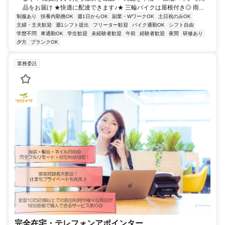
品をお届け ★快適に配達できます♪★ 三輪バイクは屋根付き◎ 雨...
制服あり
扶養内勤務OK
週1日からOK
副業・WワークOK
土日祝のみOK
主婦・主夫歓迎
週1シフト提出
フリーター歓迎
バイク通勤OK
シフト自由
学歴不問
車通勤OK
学生歓迎
未経験者歓迎
午前
経験者歓迎
夜間
研修あり
夕方
ブランクOK
業務委託
完全在宅・テレフォンアポインター