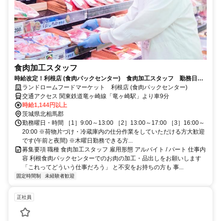
食肉加工スタッフ
時給改定！利根店 (食肉パックセンター) 食肉加工スタッフ 勤務日数
等ご相談ください 未経験者歓迎
ランドロームフードマーケット 利根店 (食肉パックセンター)
交通アクセス 関東鉄道竜ヶ崎線「竜ヶ崎駅」より車9分
時給1,144円以上
茨城県北相馬郡
勤務曜日・時間 ［1］9:00～13:00 ［2］13:00～17:00 ［3］16:00～
20:00 ※荷物片づけ・冷蔵庫内の仕分作業をしていただける方大歓迎
です(午前と夜間) ※木曜日勤務できる方...
募集要項 職種 食肉加工スタッフ 雇用形態 アルバイト / パート 仕事内
容 利根食肉パックセンターでのお肉の加工・品出しをお願いします
「これってどういう仕事だろう」 と不安をお持ちの方も 事...
固定時間制
未経験者歓迎
正社員