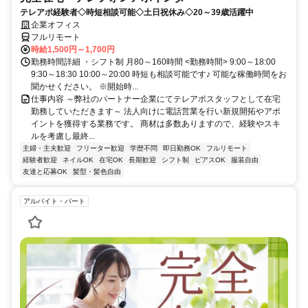
テレアポ経験者◇時短相談可能◇土日祝休み◇20～39歳活躍中
企業オフィス
フルリモート
時給1,500円～1,700円
勤務時間詳細 ・シフト制 月80～160時間 <勤務時間> 9:00～18:00
9:30～18:30 10:00～20:00 時短も相談可能です♪ 可能な稼働時間をお
聞かせください。 ※開始時...
仕事内容 ～弊社のパートナー企業にてテレアポスタッフとして在宅
勤務していただきます～ 法人向けに電話営業を行い新規開拓やアポ
イントを獲得する業務です。 商材は多数ありますので、経験やスキ
ルを考慮し最終...
主婦・主夫歓迎
フリーター歓迎
学歴不問
即日勤務OK
フルリモート
経験者歓迎
ネイルOK
在宅OK
長期歓迎
シフト制
ピアスOK
服装自由
友達と応募OK
髪型・髪色自由
アルバイト・パート