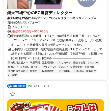
楽天市場中心のEC運営ディレクター
楽天経験を武器に有名ブランドのディレクターへキャリアアップ☆
株式会社ワンプルーフ
フルリモート
月給300,000円～500,000円
勤務時間詳細 実働時間：1日あたり8時間 平均勤務日数：1ヶ月あた
り21日 〜 23日 10：00～19：00（実働8時間） ＊柔軟な「ズレ勤制
度」あり！ 出社時間を前後2時間ズラせます。 有給を...
仕事内容 ✅設立以来、増収増益の成長企業 ✅ECディレクターとして
成長できる環境 ✅主観によらない評価制度「360度評価」を採用 ✅年
間休日平均128日＆土日祝休み ―――――――――――――...
資格取得支援あり
学歴不問
固定時間制
フルリモート
経験者歓迎
ネイルOK
研修あり
在宅OK
賞与あり
ブランクOK
育休あり
交通費支給
長期歓迎
資格取得手当あり
社割あり
長期休暇あり
ピアスOK
土日祝休み
服装自由
ひげOK
アルバイト・パート