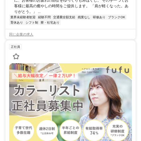
に、お客様のお疲れの部位をゆっくりもみほぐし。 その手一つでお
客様に最高の癒やしの時間をご提供します。 「肩が軽くなった。あ
りがとう。」 ...
業界未経験者歓迎
経験不問
交通費全額支給
残業なし
研修あり
ブランクOK
育休あり
シフト制
寮・社宅あり
同じ企業の求人
正社員