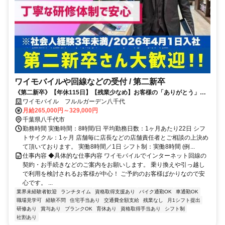
ワイモバイルや回線などの受付 / 第二新卒
《第二新卒》【年休115日】【残業少なめ】お客様の「ありがとう」に
とことん寄り添える◎未経験OK
ワイモバイル フルルガーデン八千代
月給265,000円～329,000円
千葉県八千代市
勤務時間 実働時間：8時間/日 平均勤務日数：1ヶ月あたり22日 シフ
トサイクル：1ヶ月 店舗毎に店長などの店舗責任者とご相談の上決め
て頂いております。 実働8時間／1日 シフト制：実働8時間 (例...
仕事内容 ◆具体的な仕事内容 ワイモバイルでインターネット回線の
契約・お手続きなどのご案内をお願いします。 乗り換えや引っ越し
で利用を検討されるお客様が中心！ ご予約のお客様ばかりなので安
心です。 ...
業界未経験者歓迎
ランチタイム
資格取得支援あり
バイク通勤OK
車通勤OK
職場見学可
経験不問
住宅手当あり
交通費全額支給
残業なし
月1シフト提出
研修あり
賞与あり
ブランクOK
育休あり
資格取得手当あり
シフト制
社割あり