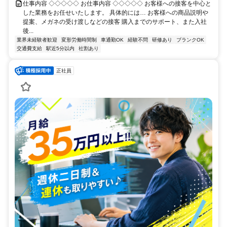
仕事内容 ◇◇◇◇◇ お仕事内容 ◇◇◇◇◇ お客様への接客を中心と
した業務をお任せいたします。 具体的には… お客様への商品説明や
提案、メガネの受け渡しなどの接客 購入までのサポート、また入社
後...
業界未経験者歓迎
変形労働時間制
車通勤OK
経験不問
研修あり
ブランクOK
交通費支給
駅近5分以内
社割あり
正社員