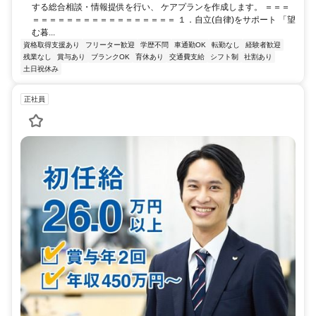
する総合相談・情報提供を行い、 ケアプランを作成します。 ＝＝＝
＝＝＝＝＝＝＝＝＝＝＝＝＝＝＝＝＝ １．自立(自律)をサポート 「望
む暮...
資格取得支援あり
フリーター歓迎
学歴不問
車通勤OK
転勤なし
経験者歓迎
残業なし
賞与あり
ブランクOK
育休あり
交通費支給
シフト制
社割あり
土日祝休み
正社員