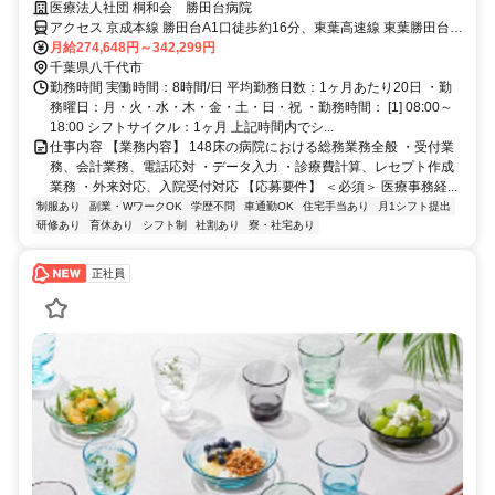
医療法人社団 桐和会 勝田台病院
アクセス 京成本線 勝田台A1口徒歩約16分、東葉高速線 東葉勝田台
A1口徒歩約16分 ※無料送迎バス有り、車通勤可能
月給274,648円～342,299円
千葉県八千代市
勤務時間 実働時間：8時間/日 平均勤務日数：1ヶ月あたり20日 ・勤
務曜日：月・火・水・木・金・土・日・祝 ・勤務時間： [1] 08:00～
18:00 シフトサイクル：1ヶ月 上記時間内でシ...
仕事内容 【業務内容】 148床の病院における総務業務全般 ・受付業
務、会計業務、電話応対 ・データ入力 ・診療費計算、レセプト作成
業務 ・外来対応、入院受付対応 【応募要件】 ＜必須＞ 医療事務経...
制服あり
副業・WワークOK
学歴不問
車通勤OK
住宅手当あり
月1シフト提出
研修あり
育休あり
シフト制
社割あり
寮・社宅あり
正社員