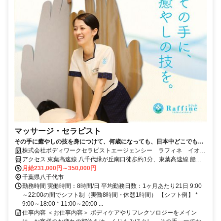
マッサージ・セラピスト
その手に癒やしの技を身につけて、何歳になっても、日本中どこでも働
けるセラピストの第一歩を踏み出しませんか。
株式会社ボディワークセラピストエージェンシー ラフィネ イオン
モール八千代緑が丘店
アクセス 東葉高速線 八千代緑が丘南口徒歩約1分、東葉高速線 船橋
日大前西口徒歩約19分、東葉高速線 八千代中央出入口1徒歩約37分
月給231,000円～350,000円
最寄駅：八千代緑が丘駅
千葉県八千代市
勤務時間 実働時間：8時間/日 平均勤務日数：1ヶ月あたり21日 9:00
～22:00の間でシフト制（実働8時間・休憩1時間） 【シフト例】 *
9:00～18:00 * 11:00～20:00 ...
仕事内容 ＜お仕事内容＞ ボディケアやリフレクソロジーをメイン