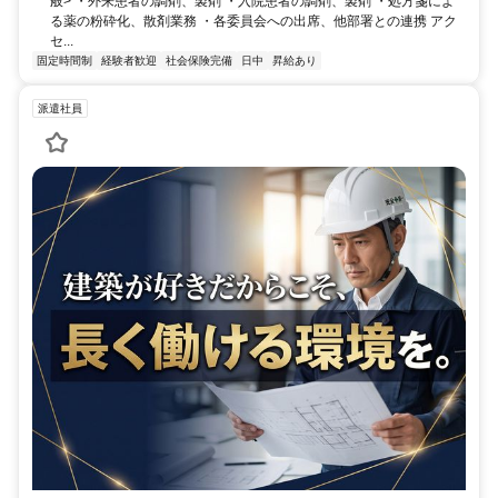
般> ・外来患者の調剤、製剤 ・入院患者の調剤、製剤 ・処方箋によ
る薬の粉砕化、散剤業務 ・各委員会への出席、他部署との連携 アク
セ...
固定時間制
経験者歓迎
社会保険完備
日中
昇給あり
派遣社員