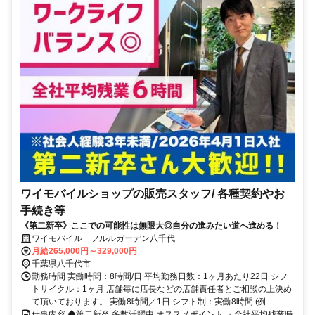
ワイモバイルショップの販売スタッフ/ 各種契約やお
手続き等
《第二新卒》ここでの可能性は無限大◎自分の進みたい道へ進める！
ワイモバイル フルルガーデン八千代
月給265,000円～329,000円
千葉県八千代市
勤務時間 実働時間：8時間/日 平均勤務日数：1ヶ月あたり22日 シフ
トサイクル：1ヶ月 店舗毎に店長などの店舗責任者とご相談の上決め
て頂いております。 実働8時間／1日 シフト制：実働8時間 (例...
仕事内容 ◆第二新卒 多数活躍中 オススメポイント ・全社平均残業時