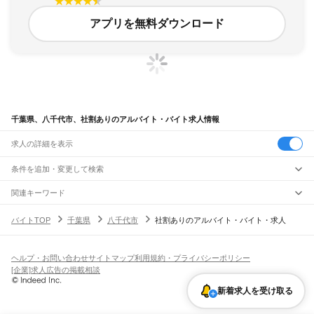
アプリを無料ダウンロード
千葉県、八千代市、社割ありのアルバイト・バイト求人情報
求人の詳細を表示
条件を追加・変更して検索
市区町村を追加・変更
関連キーワード
千葉県 八千代市 会社
千葉県 八千代市 働けます
千葉県 八千代市 正社員 社会保険
千葉県
駅を追加・変更
バイトTOP
千葉県
八千代市
社割ありのアルバイト・バイト・求人
千葉県 八千代市 工場パート
千葉県 八千代市 就労支援事業所
千葉県
すべて
千葉市
すべて
職種を追加・変更
JR武蔵野線
中央区
花見川区
稲毛区
若葉区
緑区
美浜区
南流山駅
新松戸駅
新八柱駅
東松戸駅
市川大野駅
船橋法典駅
西船橋駅
飲食・フードサービス
ヘルプ・お問い合わせ
サイトマップ
利用規約・プライバシーポリシー
銚子市
市川市
船橋市
館山市
木更津市
松戸市
野田市
茂原市
成田市
佐倉市
東金市
特徴を追加・変更
飲食・フードサービス
すべて
[企業]求人広告の掲載相談
JR中央・総武線
旭市
習志野市
柏市
勝浦市
市原市
流山市
八千代市
我孫子市
鴨川市
鎌ケ谷市
ホールスタッフ
キッチンスタッフ
皿洗い・洗い場
精肉・鮮魚加工
給食調理
人気
市川駅
本八幡駅
下総中山駅
西船橋駅
船橋駅
東船橋駅
津田沼駅
幕張本郷駅
幕張駅
君津市
富津市
浦安市
四街道市
袖ケ浦市
八街市
印西市
白井市
富里市
南房総市
雇用形態を追加・変更
新着求人を受け取る
パン屋（ベーカリー）
フードカウンター販売員
バー（BAR）・バーテンダー
日払いOK
高校生歓迎
学生歓迎
深夜の仕事
髪型・髪色自由
ひげOK
ネイルOK
新検見川駅
稲毛駅
西千葉駅
千葉駅
匝瑳市
香取市
山武市
いすみ市
大網白里市
印旛郡
香取郡
山武郡
長生郡
夷隅郡
飲食店補助（開店・閉店準備）
飲食店（店長・マネージャー）
ピアスOK
アルバイト・パート
履歴書不要
オープニングスタッフ
留学生・外国人活躍中
安房郡
都道府県を変更