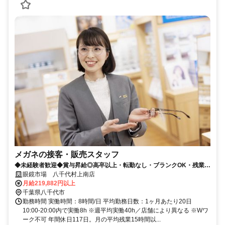
メガネの接客・販売スタッフ
◆未経験者歓迎◆賞与昇給◎高卒以上・転勤なし・ブランクOK・残業少
なめ・業界No1！
眼鏡市場 八千代村上南店
月給219,882円以上
千葉県八千代市
勤務時間 実働時間：8時間/日 平均勤務日数：1ヶ月あたり20日
10:00-20:00内で実働8h ※週平均実働40h／店舗により異なる ※Wワ
ーク不可 年間休日117日。月の平均残業15時間以...