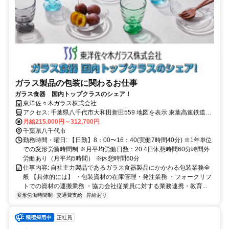
ガラス製品の包装に関わるお仕事
ガラス食器 国内トップクラスのシェア！
東洋佐々木ガラス株式会社
アクセス: 千葉県八千代市大和田新田559 地図を表示 東葉高速鉄道
月給215,000円～312,700円
「八千代中央駅」より徒歩15分 ※車、自転車通勤可
千葉県八千代市
勤務時間・曜日: 【日勤】8：00〜16：40(実働7時間40分) ※1年単位
での変形労働時間制 ※月平均労働日数：20.4日休憩時間60分時間外
労働あり（月平均5時間） ※休憩時間60分
仕事内容: 自社主力製品であるガラス食器製品にかかわる包装業務全
般 【具体的には】 ・包装資材の在庫管理・発注業務 ・フォークリフ
トでの資材の運搬業務 ・協力会社従業員に対する業務連携・教育...
変形労働時間制
交通費支給
昇給あり
正社員