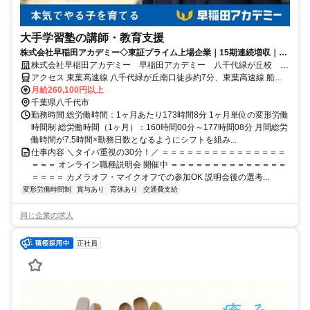
大手学習塾の講師・教育支援
株式会社早稲田アカデミー◇東証プライム上場企業｜15期連続増収｜本
気でやる子を育てる
株式会社早稲田アカデミー 早稲田アカデミー 八千代緑が丘校 正
社員(講師職)
アクセス 東葉高速線 八千代緑が丘南口徒歩約7分、東葉高速線 船橋
日大前西口徒歩約18分、東葉高速線 北習志野5番口徒歩約41分
月給260,100円以上
千葉県八千代市
勤務時間 総労働時間：1ヶ月あたり173時間8分 1ヶ月単位の変形労働
時間制 総労働時間（1ヶ月）：160時間00分～177時間08分 月間総労
働時間が7.5時間×勤務日数となるようにシフトを組み...
仕事内容 ＼タイパ重視の30分！／ ＝＝＝＝＝＝＝＝＝＝＝＝＝＝＝
＝＝＝ オンライン職種説明会 開催中 ＝＝＝＝＝＝＝＝＝＝＝＝＝＝
＝＝＝＝ カメラオフ・マイクオフでの参加OK 説明会後の選考...
変形労働時間制
賞与あり
育休あり
交通費支給
同じ企業の求人
正社員