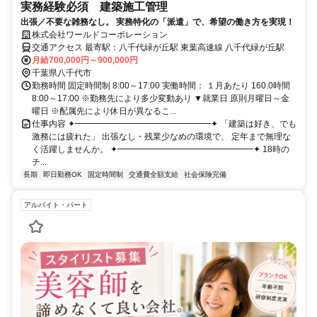
実務経験必須 建築施工管理
出張／不要な雑務なし。 実務特化の「派遣」で、希望の働き方を実現！
株式会社ワールドコーポレーション
交通アクセス 最寄駅：八千代緑が丘駅 東葉高速線 八千代緑が丘駅
月給700,000円～900,000円
千葉県八千代市
勤務時間 固定時間制 8:00～17:00 実働時間： １月あたり 160.0時間
8:00～17:00 ※勤務先により多少変動あり ▼就業日 原則月曜日～金
曜日 ※配属先により休日が異なるこ...
仕事内容 ✦━━━━━━━━━━━━━━━━✦ 「建築は好き、でも
激務には疲れた」 出張なし・残業少なめの環境で、 定年まで無理な
く活躍しませんか。 ✦━━━━━━━━━━━━━━━━✦ 18時の
チ...
長期
即日勤務OK
固定時間制
交通費全額支給
社会保険完備
アルバイト・パート