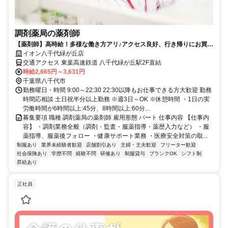
調剤薬局の薬剤師
【薬剤師】高時給！多様な働き方アリ♪アクセス良好、行き帰りにお買い
物OK！イオン薬局で働きませんか？
イオン八千代緑が丘店
交通アクセス 東葉高速鉄道 八千代緑が丘駅2F直結
時給2,665円～3,631円
千葉県八千代市
勤務曜日・時間 9:00～22:30 22:30以降もお仕事できる方大歓迎 勤務
時間応相談 土日祝半分以上勤務 ※週3日～OK ※休憩時間 ・1日の実
労働時間が6時間以上:45分、8時間以上:60分...
募集要項 職種 調剤薬局の薬剤師 雇用形態 パート 仕事内容 【仕事内
容】 ・調剤業務全般（調剤・監査・服薬指導・薬歴入力など） ・服
薬指導、服薬後フォロー ・健康サポート業務 ・医療安全対策の取...
制服あり
業界未経験者歓迎
店舗割引あり
主婦・主夫歓迎
フリーター歓迎
社会保険あり
学歴不問
経験不問
研修あり
制服貸与
ブランクOK
シフト制
昇給あり
正社員