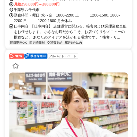
万円〜28万円（まかないあり）。私たちが一番大切にしているのは「素
月給250,000円～280,000円
直さ」と「柔らかいお人柄」です。ご自身の経験を活かしつつ、オーナ
千葉県八千代市
ーの世界観を尊重し、ワンちゃん連れのお客様にも笑顔で対応できる方
勤務時間・曜日: 水〜金 1800-2200 土 1200-1500, 1800-
をお待ちしています！
2200 日 1200-1800 月火休み
仕事内容: 【仕事内容】 店舗運営に関わる、接客および調理業務全般
をお任せします。 小さなお店だからこそ、お店づくりやメニューの
提案など、 あなたのアイデアを活かせる環境です。 * 接客・サ...
即日勤務OK
固定時間制
交通費支給
駅近5分以内
アルバイト・パート