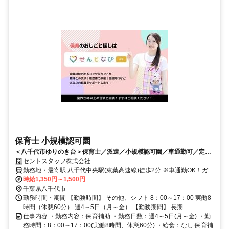
保育士 小規模認可園
＜八千代市ゆりのき台＞保育士／派遣／小規模認可園／車通勤可／定員
20名／保育補助
セントスタッフ株式会社
勤務地・最寄駅 八千代中央駅(東葉高速線)徒歩2分 ※車通勤OK！ガソ
リン代支給あります
時給1,350円～1,500円
千葉県八千代市
勤務時間・期間 【勤務時間】 その他、シフト 8：00～17：00 実働8
時間（休憩60分） 週4～5日（月～金） 【勤務期間】 長期
仕事内容 ・勤務内容：保育補助 ・勤務日数：週4～5日(月～金) ・勤
務時間：8：00～17：00(実働8時間、休憩60分) ・給食：なし 保育補