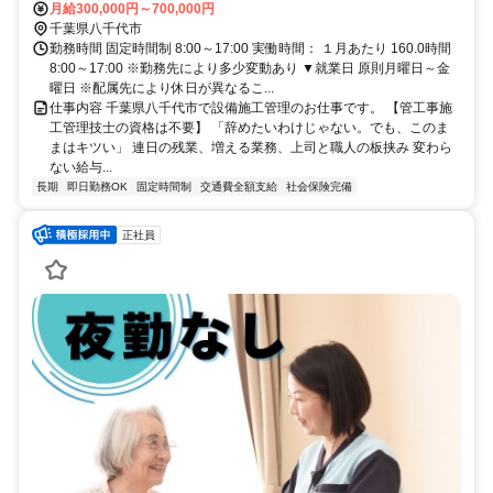
月給300,000円～700,000円
千葉県八千代市
勤務時間 固定時間制 8:00～17:00 実働時間： １月あたり 160.0時間
8:00～17:00 ※勤務先により多少変動あり ▼就業日 原則月曜日～金
曜日 ※配属先により休日が異なるこ...
仕事内容 千葉県八千代市で設備施工管理のお仕事です。 【管工事施
工管理技士の資格は不要】 「辞めたいわけじゃない。でも、このま
まはキツい」 連日の残業、増える業務、上司と職人の板挟み 変わら
ない給与...
長期
即日勤務OK
固定時間制
交通費全額支給
社会保険完備
正社員