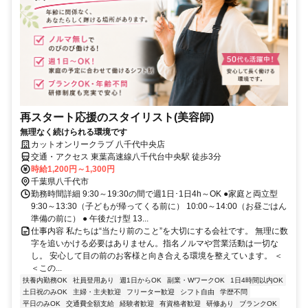
再スタート応援のスタイリスト(美容師)
無理なく続けられる環境です
カットオンリークラブ 八千代中央店
交通・アクセス 東葉高速線八千代台中央駅 徒歩3分
時給1,200円～1,300円
千葉県八千代市
勤務時間詳細 9:30～19:30の間で週1日･1日4h～OK ●家庭と両立型
9:30～13:30（子どもが帰ってくる前に） 10:00～14:00（お昼ごはん
準備の前に） ● 午後だけ型 13...
仕事内容 私たちは“当たり前のこと”を大切にする会社です。 無理に数
字を追いかける必要はありません。指名ノルマや営業活動は一切な
し。 安心して目の前のお客様と向き合える環境を整えています。 ＜
＜この...
扶養内勤務OK
社員登用あり
週1日からOK
副業・WワークOK
1日4時間以内OK
土日祝のみOK
主婦・主夫歓迎
フリーター歓迎
シフト自由
学歴不問
平日のみOK
交通費全額支給
経験者歓迎
有資格者歓迎
研修あり
ブランクOK