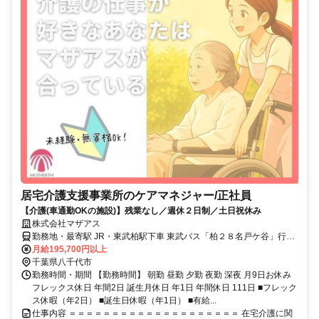
居宅介護支援事業所のケアマネジャー/正社員
【介護(車通勤OKの施設)】残業なし／週休２日制／土日祝休み
株式会社マザアス
勤務地・最寄駅 JR・東武柏駅下車 東武バス「柏２８名戸ケ谷」行き
「常盤台」下車徒歩３分 【新松戸駅】から電車で27分 【柏駅】から
月給195,700円以上
徒歩24分
千葉県八千代市
勤務時間・期間 【勤務時間】 朝勤 昼勤 夕勤 夜勤 深夜 月9日お休み
フレックス休日 年間2日 誕生月休日 年1日 年間休日 111日 ■フレック
ス休暇（年2日） ■誕生日休暇（年1日） ■有給...
仕事内容 ＝＝＝＝＝＝＝＝＝＝＝＝＝＝＝＝＝＝＝＝ 在宅介護に関