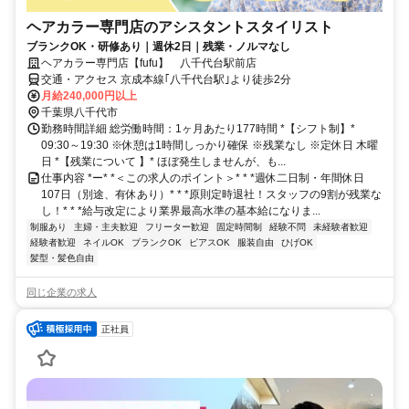
ヘアカラー専門店のアシスタントスタイリスト
ブランクOK・研修あり｜週休2日｜残業・ノルマなし
ヘアカラー専門店【fufu】 八千代台駅前店
交通・アクセス 京成本線｢八千代台駅｣より徒歩2分
月給240,000円以上
千葉県八千代市
勤務時間詳細 総労働時間：1ヶ月あたり177時間 *【シフト制】*
09:30～19:30 ※休憩は1時間しっかり確保 ※残業なし ※定休日 木曜
日 *【残業について 】* ほぼ発生しませんが、も...
仕事内容 *ー* *＜この求人のポイント＞* * *週休二日制・年間休日
107日（別途、有休あり）* * *原則定時退社！スタッフの9割が残業な
し！* * *給与改定により業界最高水準の基本給になりま...
制服あり
主婦・主夫歓迎
フリーター歓迎
固定時間制
経験不問
未経験者歓迎
経験者歓迎
ネイルOK
ブランクOK
ピアスOK
服装自由
ひげOK
髪型・髪色自由
同じ企業の求人
正社員