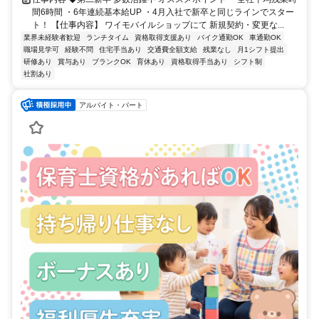
間6時間 ・6年連続基本給UP ・4月入社で新卒と同じラインでスター
ト！ 【仕事内容】 ワイモバイルショップにて 新規契約・変更な...
業界未経験者歓迎
ランチタイム
資格取得支援あり
バイク通勤OK
車通勤OK
職場見学可
経験不問
住宅手当あり
交通費全額支給
残業なし
月1シフト提出
研修あり
賞与あり
ブランクOK
育休あり
資格取得手当あり
シフト制
社割あり
アルバイト・パート