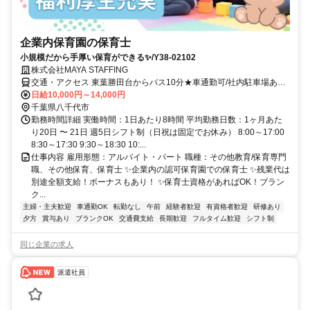
企業内保育園の保育士
小規模だから手厚い保育ができる✨/Y38-02102
株式会社MAYA STAFFING
交通・アクセス 東葉勝田台からバス10分★車通勤可/社内駐車場あり
★交通費規定支給あり
日給10,000円～14,000円
千葉県八千代市
勤務時間詳細 実働時間：1日あたり8時間 平均勤務日数：1ヶ月あた
り20日 〜 21日 週5日シフト制（日祝は固定でお休み） 8:00～17:00
8:30～17:30 9:30～18:30 10:...
仕事内容 雇用形態：アルバイト・パート 職種：その他教育/保育専門
職、その他保育、保育士 ✨企業内の認可保育園での保育士 ✨残業代は
別途全額支給！ボーナスもあり！ ✨保育士資格があればOK！ブラン
ク...
主婦・主夫歓迎
車通勤OK
転勤なし
午前
経験者歓迎
有資格者歓迎
研修あり
夕方
賞与あり
ブランクOK
交通費支給
長期歓迎
フルタイム歓迎
シフト制
同じ企業の求人
派遣社員