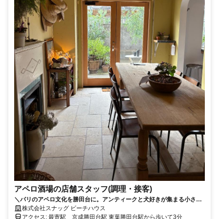
アペロ酒場の店舗スタッフ(調理・接客)
＼パリのアペロ文化を勝田台に。アンティークと犬好きが集まる小さな
酒場／ こだわりのフランスアンティーク家具に囲まれた落ち着いた店内
株式会社スナッグ ビーチハウス
で、一緒にお店の世界観を創ってくれるスタッフを募集します！ 月給25
アクセス: 最寄駅 京成勝田台駅 東葉勝田台駅から歩いて3分