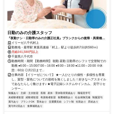
日勤のみの介護スタッフ
『夜勤ナシ・日勤帯のみの介護正社員』ブランクからの復帰・異業種か
らの転職も大歓迎です！
イリーゼ八千代村上
勤務地・最寄駅 東葉高速線「村上」駅より徒歩約7分(約560ｍ)
月給241,580円以上
千葉県八千代市
勤務時間・期間 【勤務時間】 朝勤 昼勤 日勤帯のシフトで交替制での
勤務 ●6:00～15:00/7:00～16:00 ●9:00～18:00 ●11:00～20:00 ※休
憩：60分 ◎月2日まで...
仕事内容 【イリーゼについて】 ★一人ひとりの個性・多様性を尊重
し、髪型・髪色についての規程を無くしました！好きなヘアスタイル
であなたらしく働けます♪ ★電子記録システムやインカム、見守りセ
ンサー...
制服あり
主婦・主夫歓迎
長期
産休・育休取得実績あり
職場見学可
未経験者歓迎
経験者歓迎
有資格者歓迎
食費補助あり
社会保険完備
制服貸与
賞与あり
ブランクOK
育休あり
交通費支給
シフト制
社割あり
昇給あり
賞与年2回あり
食事補助あり