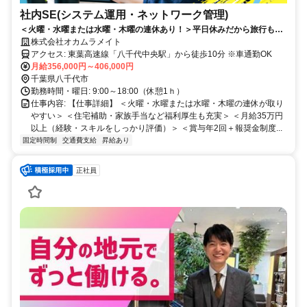
社内SE(システム運用・ネットワーク管理)
＜火曜・水曜または水曜・木曜の連休あり！＞平日休みだから旅行もお
出かけも快適◎月給35万円以上＆賞与年2回！
株式会社オカムラメイト
アクセス: 東葉高速線「八千代中央駅」から徒歩10分 ※車通勤OK
月給356,000円～406,000円
千葉県八千代市
勤務時間・曜日: 9:00～18:00（休憩1ｈ）
仕事内容: 【仕事詳細】 ＜火曜・水曜または水曜・木曜の連休が取り
やすい＞ ＜住宅補助・家族手当など福利厚生も充実＞ ＜月給35万円
以上（経験・スキルをしっかり評価）＞ ＜賞与年2回＋報奨金制度...
固定時間制
交通費支給
昇給あり
正社員