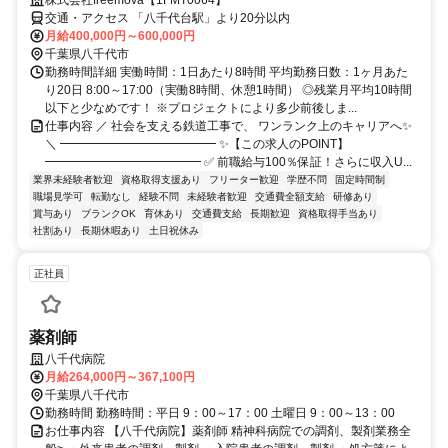
株式会社freemova【1FMT0064】
交通・アクセス 「八千代台駅」より20分以内
月給400,000円～600,000円
千葉県八千代市
勤務時間詳細 実働時間：1日あたり8時間 平均勤務日数：1ヶ月あた
り20日 8:00～17:00（実働8時間、休憩1時間） ◎残業月平均10時間
以下と少なめです！ ※プロジェクトにより多少前後しま...
仕事内容 ／ 社会を支える鉄道工事で、 ワンランク上のキャリアへ✨
＼ ━━━━━━━━━━━━━ ✨【この求人のPOINT】
━━━━━━━━━━━━━ ✅ 前職給与100％保証！さらに収入U...
業界未経験者歓迎
資格取得支援あり
フリーター歓迎
学歴不問
固定時間制
職場見学可
転勤なし
経験不問
未経験者歓迎
交通費全額支給
研修あり
賞与あり
ブランクOK
育休あり
交通費支給
長期歓迎
資格取得手当あり
社割あり
長期休暇あり
土日祝休み
正社員
薬剤師
八千代病院
月給264,000円～367,100円
千葉県八千代市
勤務時間 勤務時間：平日 9：00～17：00 土曜日 9：00～13：00
お仕事内容 【八千代病院】薬剤師 精神科病院での調剤、製剤業務全