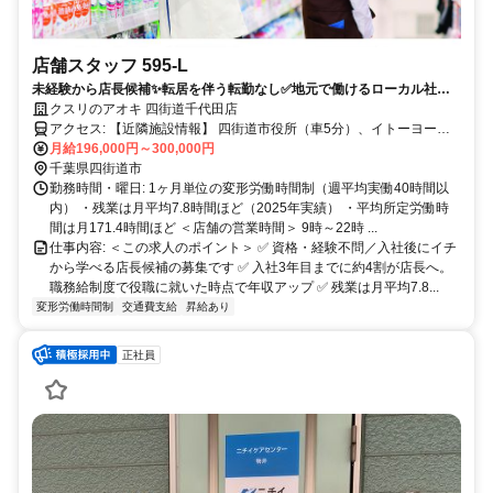
店舗スタッフ 595-L
未経験から店長候補✨転居を伴う転勤なし✅地元で働けるローカル社員
｜希望休月4日
クスリのアオキ 四街道千代田店
アクセス: 【近隣施設情報】 四街道市役所（車5分）、イトーヨーカ
ドー四街道店（車5分）、四街道駅（車5分） 【近隣学校情報】 愛国
月給196,000円～300,000円
学園大学（車5分）
千葉県四街道市
勤務時間・曜日: 1ヶ月単位の変形労働時間制（週平均実働40時間以
内） ・残業は月平均7.8時間ほど（2025年実績） ・平均所定労働時
間は月171.4時間ほど ＜店舗の営業時間＞ 9時～22時 ...
仕事内容: ＜この求人のポイント＞ ✅ 資格・経験不問／入社後にイチ
から学べる店長候補の募集です ✅ 入社3年目までに約4割が店長へ。
職務給制度で役職に就いた時点で年収アップ ✅ 残業は月平均7.8...
変形労働時間制
交通費支給
昇給あり
正社員