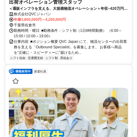
出荷オペレーション管理スタッフ
＜通販インフラを支える、大規模物流オペレーション＞年収~420万円／
月10日休み
株式会社QVCジャパン
年俸3,800,000円～4,200,000円
千葉県佐倉市
勤務時間・曜日: ■勤務条件：シフト制（1日8時間勤務） （6:00～
15:00 / 10:00～19:00）
仕事内容: ■ポジション概要 QVC Japan にて、物流センターの出荷業
務を支える「Outbound Specialist」を募集します。 お客様へ商品
を“正確に・スピーディーに”届けるため...
シフト自由
交通費支給
シフト制
昇給あり
派遣社員