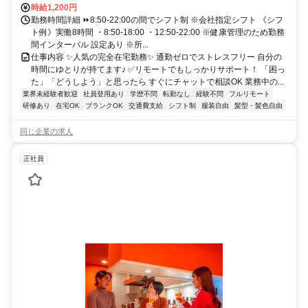
時給1,200円
勤務時間詳細 ⏩8:50-22:00の間でシフト制 ※会社指定シフト 《シフ
ト例》実働8時間 ・8:50-18:00 ・12:50-22:00 ※健康管理のため勤務
間インターバル 設定あり ※所...
仕事内容 ✨人気の完全在宅勤務✨ 通勤ゼロでストレスフリー 自分の
時間にゆとりが持てます♪ ✅リモートでもしっかりサポート！ 「困っ
た」「どうしよう」と思ったら すぐにチャットで相談OK 業務中の...
業界未経験者歓迎
社員登用あり
学歴不問
転勤なし
経験不問
フルリモート
研修あり
在宅OK
ブランクOK
交通費支給
シフト制
服装自由
髪型・髪色自由
同じ企業の求人
正社員