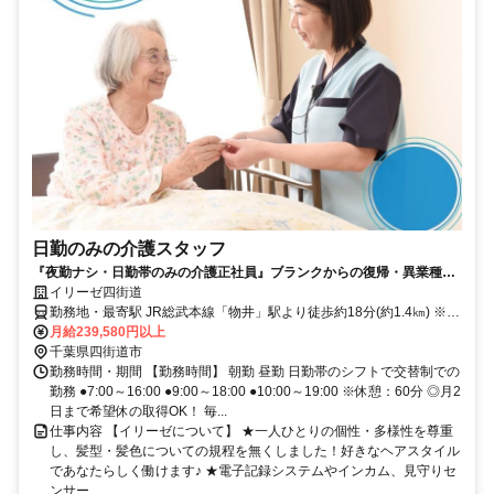
日勤のみの介護スタッフ
『夜勤ナシ・日勤帯のみの介護正社員』ブランクからの復帰・異業種か
らの転職も大歓迎です！
イリーゼ四街道
勤務地・最寄駅 JR総武本線「物井」駅より徒歩約18分(約1.4㎞) ※車
通勤OK
月給239,580円以上
千葉県四街道市
勤務時間・期間 【勤務時間】 朝勤 昼勤 日勤帯のシフトで交替制での
勤務 ●7:00～16:00 ●9:00～18:00 ●10:00～19:00 ※休憩：60分 ◎月2
日まで希望休の取得OK！ 毎...
仕事内容 【イリーゼについて】 ★一人ひとりの個性・多様性を尊重
し、髪型・髪色についての規程を無くしました！好きなヘアスタイル
であなたらしく働けます♪ ★電子記録システムやインカム、見守りセ
ンサー...