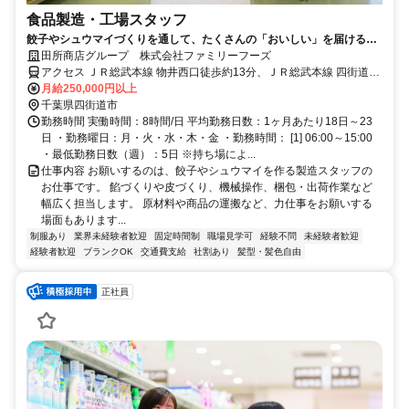
食品製造・工場スタッフ
餃子やシュウマイづくりを通して、たくさんの「おいしい」を届ける食
品工場です。原材料や商品の運搬など、適度に体を動かす作業もあるた
田所商店グループ 株式会社ファミリーフーズ
め、じっとしているより、体を使って働きたい方に向いています。仕事
アクセス ＪＲ総武本線 物井西口徒歩約13分、ＪＲ総武本線 四街道北
は先輩が一つずつ丁寧に教えるので、未経験の方も安心。現場で少しず
口1徒歩約51分 物井駅車3分 ※車通勤可
月給250,000円以上
つ経験を積み、将来は工場を支えるリーダーとして活躍することもでき
千葉県四街道市
ます。
勤務時間 実働時間：8時間/日 平均勤務日数：1ヶ月あたり18日～23
日 ・勤務曜日：月・火・水・木・金 ・勤務時間： [1] 06:00～15:00
・最低勤務日数（週）：5日 ※持ち場によ...
仕事内容 お願いするのは、餃子やシュウマイを作る製造スタッフの
お仕事です。 餡づくりや皮づくり、機械操作、梱包・出荷作業など
幅広く担当します。 原材料や商品の運搬など、力仕事をお願いする
場面もあります...
制服あり
業界未経験者歓迎
固定時間制
職場見学可
経験不問
未経験者歓迎
経験者歓迎
ブランクOK
交通費支給
社割あり
髪型・髪色自由
正社員