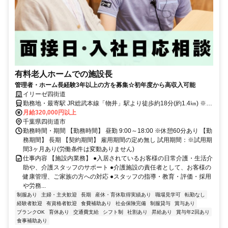
有料老人ホームでの施設長
管理者・ホーム長経験3年以上の方を募集☆初年度から高収入可能
イリーゼ四街道
勤務地・最寄駅 JR総武本線「物井」駅より徒歩約18分(約1.4㎞) ※車
通勤OK
月給320,000円以上
千葉県四街道市
勤務時間・期間 【勤務時間】 昼勤 9:00～18:00 ※休憩60分あり 【勤
務期間】 長期 【契約期間】 雇用期間の定め無し 試用期間：※試用期
間3ヶ月あり(労働条件は変動ありません)
仕事内容 【施設内業務】 ●入居されているお客様の日常介護・生活介
助や、介護スタッフのサポート ●介護施設の責任者として、お客様の
健康管理、ご家族の方への対応 ●スタッフの指導・教育・評価・採用
や労務...
制服あり
主婦・主夫歓迎
長期
産休・育休取得実績あり
職場見学可
転勤なし
経験者歓迎
有資格者歓迎
食費補助あり
社会保険完備
制服貸与
賞与あり
ブランクOK
育休あり
交通費支給
シフト制
社割あり
昇給あり
賞与年2回あり
食事補助あり