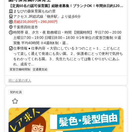
【定員60名の認可保育園】経験者募集！ブランクOK！年間休日約120日
♪キャリアアップも充実
まなびの森保育園もねの里
アクセス JR総武線「物井駅」より徒歩6分
月給230,000円～290,000円
千葉県四街道市
時間帯 昼、夕方・夜 勤務曜日・時間 【開園時間】 平日7:00～20:00
土曜日7:00～19:00 日曜日8:00～18:00 ※1年単位の変形労働制 ※週
実働 平均40時間 ※4週8休制・週...
仕事情報 ● 仕事内容 ＜大切にしている３つのこと＞１、こどもにと
って楽しく通えて発達にも良い園。２、保護者にとって便利で気持ち
をわかってくれる園。３、先生たちにとっては働くやりがいにあふ
れ、成長で...
変形労働時間制
交通費支給
同じ企業の求人
契約社員