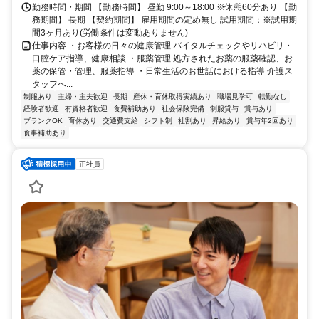
勤務時間・期間 【勤務時間】 昼勤 9:00～18:00 ※休憩60分あり 【勤
務期間】 長期 【契約期間】 雇用期間の定め無し 試用期間：※試用期
間3ヶ月あり(労働条件は変動ありません)
仕事内容 ・お客様の日々の健康管理 バイタルチェックやリハビリ・
口腔ケア指導、健康相談 ・服薬管理 処方されたお薬の服薬確認、お
薬の保管・管理、服薬指導 ・日常生活のお世話における指導 介護ス
タッフへ...
制服あり
主婦・主夫歓迎
長期
産休・育休取得実績あり
職場見学可
転勤なし
経験者歓迎
有資格者歓迎
食費補助あり
社会保険完備
制服貸与
賞与あり
ブランクOK
育休あり
交通費支給
シフト制
社割あり
昇給あり
賞与年2回あり
食事補助あり
正社員