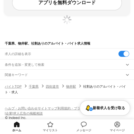
アプリを無料ダウンロード
千葉県、物井駅、社割ありのアルバイト・バイト求人情報
求人の詳細を表示
条件を追加・変更して検索
市区町村を追加・変更
関連キーワード
完全在宅ワーク 全国
シール貼り 在宅
現在地周辺
ガチャガチャ
犬カフェ
千葉県
駅を追加・変更
バイトTOP
千葉県
四街道市
物井駅
社割ありのアルバイト・バイ
千葉県
すべて
ト・求人
千葉市
すべて
職種を追加・変更
JR武蔵野線
中央区
花見川区
稲毛区
若葉区
緑区
美浜区
南流山駅
新松戸駅
新八柱駅
東松戸駅
市川大野駅
船橋法典駅
西船橋駅
飲食・フードサービス
銚子市
市川市
船橋市
館山市
木更津市
松戸市
野田市
茂原市
成田市
佐倉市
東金市
特徴を追加・変更
飲食・フードサービス
すべて
新着求人を受け取る
ヘルプ・お問い合わせ
サイトマップ
利用規約・プライバシーポリシー
JR中央・総武線
旭市
習志野市
柏市
勝浦市
市原市
流山市
八千代市
我孫子市
鴨川市
鎌ケ谷市
ホールスタッフ
キッチンスタッフ
皿洗い・洗い場
精肉・鮮魚加工
給食調理
人気
[企業]求人広告の掲載相談
市川駅
本八幡駅
下総中山駅
西船橋駅
船橋駅
東船橋駅
津田沼駅
幕張本郷駅
幕張駅
君津市
富津市
浦安市
四街道市
袖ケ浦市
八街市
印西市
白井市
富里市
南房総市
雇用形態を追加・変更
パン屋（ベーカリー）
フードカウンター販売員
バー（BAR）・バーテンダー
日払いOK
高校生歓迎
学生歓迎
深夜の仕事
髪型・髪色自由
ひげOK
ネイルOK
新検見川駅
稲毛駅
西千葉駅
千葉駅
匝瑳市
香取市
山武市
いすみ市
大網白里市
印旛郡
香取郡
山武郡
長生郡
夷隅郡
飲食店補助（開店・閉店準備）
飲食店（店長・マネージャー）
ピアスOK
アルバイト・パート
履歴書不要
オープニングスタッフ
留学生・外国人活躍中
安房郡
都道府県を変更
営業・販売
JR総武本線
勤務期間
正社員
ホーム
マイリスト
メッセージ
マイページ
市川駅
船橋駅
津田沼駅
稲毛駅
千葉駅
東千葉駅
都賀駅
四街道駅
物井駅
佐倉駅
営業・販売
すべて
短期
契約社員
単発・1日OK
長期
期間限定（春夏冬休み等）