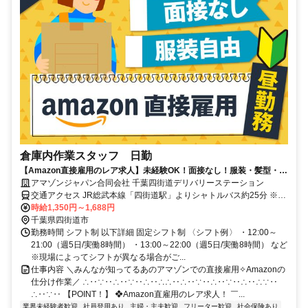
倉庫内作業スタッフ 日勤
【Amazon直接雇用のレア求人】未経験OK！面接なし！服装・髪型・髪
色自由で自分らしく働けます◎ 長期で安定雇用可能！時給UP！
アマゾンジャパン合同会社 千葉四街道デリバリーステーション
交通アクセス JR総武本線「四街道駅」よりシャトルバス約25分 ※シ
ャトルバス運行あり ※自転車通勤可 ※車、バイク通勤可(申請が必要)
時給1,350円～1,688円
千葉県四街道市
勤務時間 シフト制 以下詳細 固定シフト制 〈シフト例〉 ・12:00～
21:00（週5日/実働8時間） ・13:00～22:00（週5日/実働8時間） など
※現場によってシフトが異なる場合がご...
仕事内容 ＼みんなが知ってるあのアマゾンでの直接雇用✧Amazonの
仕分け作業／ ∴‥∵‥∴‥∵‥∴‥∴∴‥∴‥∵‥∴‥∵‥∴‥∴∵‥
∴‥∵‥ 【POINT！】 ❖Amazon直雇用のレア求人！ ￣...
業界未経験者歓迎
社員登用あり
主婦・主夫歓迎
フリーター歓迎
社会保険あり