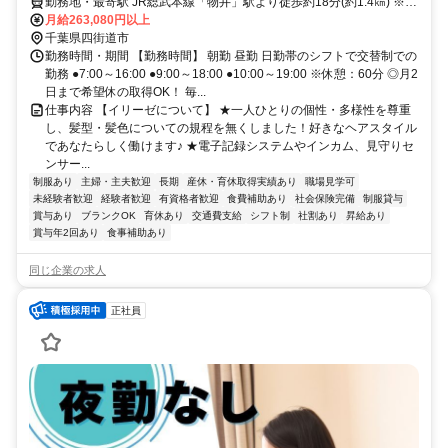
勤務地・最寄駅 JR総武本線「物井」駅より徒歩約18分(約1.4㎞) ※車
通勤OK
月給263,080円以上
千葉県四街道市
勤務時間・期間 【勤務時間】 朝勤 昼勤 日勤帯のシフトで交替制での
勤務 ●7:00～16:00 ●9:00～18:00 ●10:00～19:00 ※休憩：60分 ◎月2
日まで希望休の取得OK！ 毎...
仕事内容 【イリーゼについて】 ★一人ひとりの個性・多様性を尊重
し、髪型・髪色についての規程を無くしました！好きなヘアスタイル
であなたらしく働けます♪ ★電子記録システムやインカム、見守りセ
ンサー...
制服あり
主婦・主夫歓迎
長期
産休・育休取得実績あり
職場見学可
未経験者歓迎
経験者歓迎
有資格者歓迎
食費補助あり
社会保険完備
制服貸与
賞与あり
ブランクOK
育休あり
交通費支給
シフト制
社割あり
昇給あり
賞与年2回あり
食事補助あり
同じ企業の求人
正社員