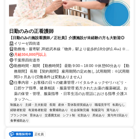
日勤のみの正看護師
【日勤のみの施設看護師／正社員】介護施設が未経験の方も大歓迎◎
イリーゼ四街道
勤務地・最寄駅 JR総武本線「物井」駅より徒歩約18分(約1.4㎞) ※車
通勤OK
月給304,000円以上
千葉県四街道市
勤務時間・期間 【勤務時間】 昼勤 9:00～18:00 ※休憩60分あり 【勤
務期間】 長期 【契約期間】 雇用期間の定め無し 試用期間：※試用期
間3ヶ月あり(労働条件は変動ありません)
仕事内容 ・お客様の日々の健康管理 バイタルチェックやリハビリ・
口腔ケア指導、健康相談 ・服薬管理 処方されたお薬の服薬確認、お
薬の保管・管理、服薬指導 ・日常生活のお世話における指導 介護ス
タッフへ...
制服あり
主婦・主夫歓迎
長期
産休・育休取得実績あり
職場見学可
転勤なし
経験者歓迎
有資格者歓迎
食費補助あり
社会保険完備
制服貸与
賞与あり
ブランクOK
育休あり
交通費支給
シフト制
社割あり
昇給あり
賞与年2回あり
食事補助あり
正社員