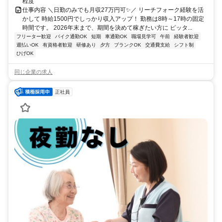
程度
仕事内容 ＼日勤のみでも月収27万円可✨／ リーチフォーク経験を活
かして 時給1500円でしっかり収入アップ！ 勤務は8時～17時の固定
時間です。 2026年末まで、期間を決めて稼ぎたい方に ピッタ...
フリーター歓迎
バイク通勤OK
短期
車通勤OK
職場見学可
午前
経験者歓迎
週払いOK
有資格者歓迎
研修あり
夕方
ブランクOK
交通費支給
シフト制
ひげOK
同じ企業の求人
正社員