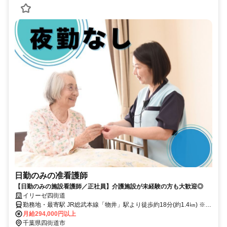
日勤のみの准看護師
【日勤のみの施設看護師／正社員】介護施設が未経験の方も大歓迎◎
イリーゼ四街道
勤務地・最寄駅 JR総武本線「物井」駅より徒歩約18分(約1.4㎞) ※車
通勤OK
月給294,000円以上
千葉県四街道市