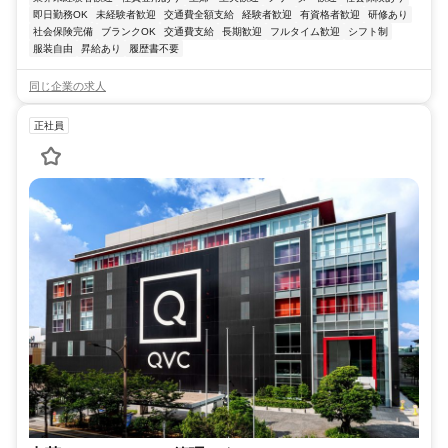
即日勤務OK
未経験者歓迎
交通費全額支給
経験者歓迎
有資格者歓迎
研修あり
社会保険完備
ブランクOK
交通費支給
長期歓迎
フルタイム歓迎
シフト制
服装自由
昇給あり
履歴書不要
同じ企業の求人
正社員