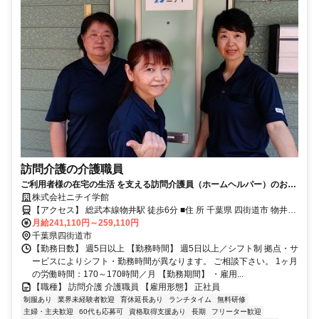
訪問介護の介護職員
ご利用者様の在宅の生活 を支える訪問介護員（ホームヘルパー）のお仕
事です。
株式会社ニチイ学館
【アクセス】 総武本線物井駅 徒歩6分 ■住 所 千葉県 四街道市 物井
月給241,110円～259,110円
941番4 ■アクセス 総武本線物井駅 徒歩6分
千葉県四街道市
【勤務日数】 週5日以上 【勤務時間】 週5日以上／シフト制 拠点・サ
ービスによりシフト・勤務時間が異なります。 ご相談下さい。 1ヶ月
の労働時間：170～170時間／月 【勤務期間】 ・雇用...
【職種】 訪問介護 介護職員 【雇用形態】 正社員
制服あり
業界未経験者歓迎
育休延長あり
ランチタイム
無料研修
主婦・主夫歓迎
60代も応募可
資格取得支援あり
長期
フリーター歓迎