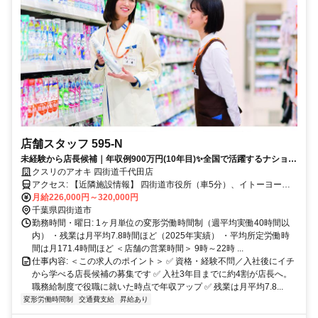
店舗スタッフ 595-N
未経験から店長候補｜年収例900万円(10年目)✨全国で活躍するナショナ
ル社員✅社宅あり
クスリのアオキ 四街道千代田店
アクセス: 【近隣施設情報】 四街道市役所（車5分）、イトーヨーカ
ドー四街道店（車5分）、四街道駅（車5分） 【近隣学校情報】 愛国
月給226,000円～320,000円
学園大学（車5分）
千葉県四街道市
勤務時間・曜日: 1ヶ月単位の変形労働時間制（週平均実働40時間以
内） ・残業は月平均7.8時間ほど（2025年実績） ・平均所定労働時
間は月171.4時間ほど ＜店舗の営業時間＞ 9時～22時 ...
仕事内容: ＜この求人のポイント＞ ✅ 資格・経験不問／入社後にイチ
から学べる店長候補の募集です ✅ 入社3年目までに約4割が店長へ。
職務給制度で役職に就いた時点で年収アップ ✅ 残業は月平均7.8...
変形労働時間制
交通費支給
昇給あり