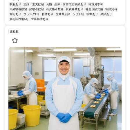
制服あり
主婦・主夫歓迎
長期
産休・育休取得実績あり
職場見学可
未経験者歓迎
経験者歓迎
有資格者歓迎
食費補助あり
社会保険完備
制服貸与
賞与あり
ブランクOK
育休あり
交通費支給
シフト制
社割あり
昇給あり
賞与年2回あり
食事補助あり
正社員