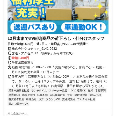
12月末までの短期|商品の荷下ろし・仕分けスタッフ
日勤で時給1400円｜週2日～・送迎あり✨20～40代活躍中
株式会社クロテック_9141-9632
交通・アクセス JR「物井駅」から車で約9分
時給1,400円
千葉県四街道市
勤務時間詳細 ✅8:00～17:00 ┗実働7時間45分、休憩75分 ＜残業＞
月10h 契約更新期間：12月末まで
仕事内容 ＼深夜勤務なしでも時給1400円！／ 衣料品を扱う物流倉庫
で、 荷下ろし・仕分けスタッフを募集。 週2日から働けて、週4日な
ら 月収17万円以上も可能！ 四街道駅・勝田台駅から送迎があるた...
業界未経験者歓迎
ランチタイム
フリーター歓迎
バイク通勤OK
短期
学歴不問
車通勤OK
職場見学可
経験不問
未経験者歓迎
午前
経験者歓迎
週払いOK
有資格者歓迎
研修あり
夕方
ブランクOK
交通費支給
フルタイム歓迎
週2・3日からOK
同じ企業の求人