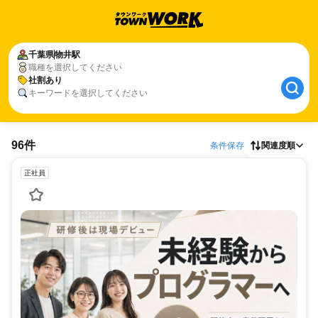
千葉県
物井駅
職種を選択してください
社割あり
キーワードを選択してください
96件
条件保存
関連度順
正社員