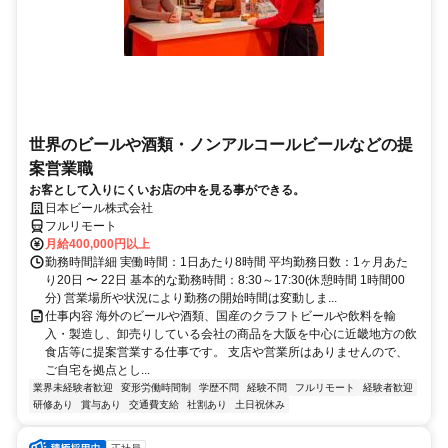
世界のビールや酒類・ノンアルコールビールなどの提
案営業職
お客として入りにくいお店の中を見る事ができる。
日本ビール株式会社
フルリモート
月給400,000円以上
勤務時間詳細 実働時間：1日あたり8時間 平均勤務日数：1ヶ月あた
り20日 〜 22日 基本的な勤務時間：8:30～17:30(休憩時間 1時間00
分) 営業場所や状況により勤務の開始時間は変動しま...
仕事内容 海外のビールや酒類、国産のクラフトビールや飲料を輸
入・製造し、卸売りしている会社の商品を大阪を中心に近畿地方の飲
食店等に提案営業する仕事です。 支店や営業所はありませんので、
ご自宅を拠点とし...
業界未経験者歓迎
変形労働時間制
学歴不問
経験不問
フルリモート
経験者歓迎
研修あり
賞与あり
交通費支給
社割あり
土日祝休み