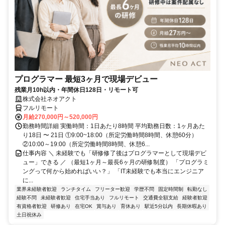
プログラマー 最短3ヶ月で現場デビュー
残業月10h以内・年間休日128日・リモート可
株式会社ネオアクト
フルリモート
月給270,000円～520,000円
勤務時間詳細 実働時間：1日あたり8時間 平均勤務日数：1ヶ月あた
り18日 〜 21日 ①9:00~18:00（所定労働時間8時間、休憩60分）
②10:00～19:00（所定労働時間8時間、休憩6...
仕事内容 ＼ 未経験でも「研修修了後はプログラマーとして現場デビ
ュー」できる ／ （最短1ヶ月～最長6ヶ月の研修制度） 「プログラミ
ングって何から始めればいい？」 「IT未経験でも本当にエンジニア
に...
業界未経験者歓迎
ランチタイム
フリーター歓迎
学歴不問
固定時間制
転勤なし
経験不問
未経験者歓迎
住宅手当あり
フルリモート
交通費全額支給
経験者歓迎
有資格者歓迎
研修あり
在宅OK
賞与あり
育休あり
駅近5分以内
長期休暇あり
土日祝休み