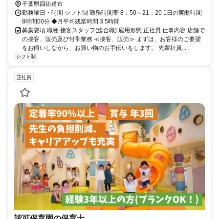
千葉県四街道市
勤務曜日・時間 シフト制 勤務時間帯 8：50～21：20 1日の実働時間
8時間00分 ◆月平均残業時間 3.5時間
募集要項 職種 接客スタッフ(総合職) 雇用形態 正社員 仕事内容 店舗で
の接客、販売及び付帯業務 ≪接客、販売≫ まずは、お客様のご要望
をお伺いしながら、お買い物のお手伝いをします。 先輩社員...
シフト制
正社員
認可保育園の保育士