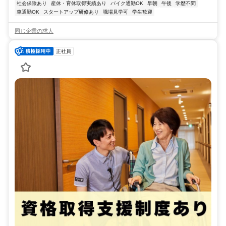
社会保険あり
産休・育休取得実績あり
バイク通勤OK
早朝
午後
学歴不問
車通勤OK
スタートアップ研修あり
職場見学可
学生歓迎
同じ企業の求人
正社員