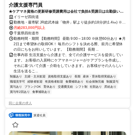
介護支援専門員
★ケアマネ資格の更新研修受講費用は会社で負担&受講日は出勤扱いと
なります！(規定あり)★
イリーゼ四街道
勤務地・最寄駅 JR総武本線「物井」駅より徒歩約18分(約1.4㎞) ※車
通勤OK
月給283,000円以上
千葉県四街道市
勤務時間・期間 【勤務時間】 昼勤 9:00～18:00 ※休憩60分あり ★月
2日まで希望休の取得OK！ 毎月のシフトを決める際、前月に希望休
の日にちをお伺いしています。 【勤務期間】 長期 ...
仕事内容 生活支援から介護まで、全ての介護サービスを提供してい
ます。 お客様の入居時にケアマネージャーがケアプランを作成し、
それに基づいて介護・介助をしていきます。 お客様がその人らしい
生活を送るこ...
制服あり
主婦・主夫歓迎
資格取得支援あり
長期
産休・育休取得実績あり
職場見学可
経験者歓迎
有資格者歓迎
食費補助あり
社会保険完備
制服貸与
賞与あり
ブランクOK
育休あり
交通費支給
シフト制
社割あり
昇給あり
賞与年2回あり
食事補助あり
同じ企業の求人
派遣社員