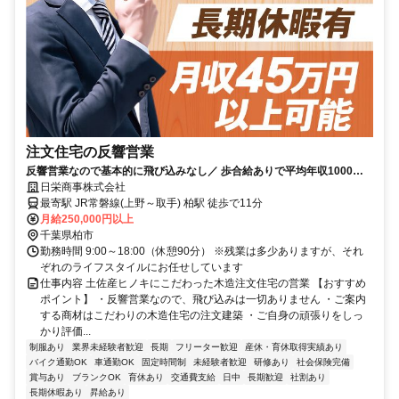
注文住宅の反響営業
反響営業なので基本的に飛び込みなし／ 歩合給ありで平均年収1000万
円以上可能！しっかり稼げます！
日栄商事株式会社
最寄駅 JR常磐線(上野～取手) 柏駅 徒歩で11分
月給250,000円以上
千葉県柏市
勤務時間 9:00～18:00（休憩90分） ※残業は多少ありますが、それ
ぞれのライフスタイルにお任せしています
仕事内容 土佐産ヒノキにこだわった木造注文住宅の営業 【おすすめ
ポイント】 ・反響営業なので、飛び込みは一切ありません ・ご案内
する商材はこだわりの木造住宅の注文建築 ・ご自身の頑張りをしっ
かり評価...
制服あり
業界未経験者歓迎
長期
フリーター歓迎
産休・育休取得実績あり
バイク通勤OK
車通勤OK
固定時間制
未経験者歓迎
研修あり
社会保険完備
賞与あり
ブランクOK
育休あり
交通費支給
日中
長期歓迎
社割あり
長期休暇あり
昇給あり