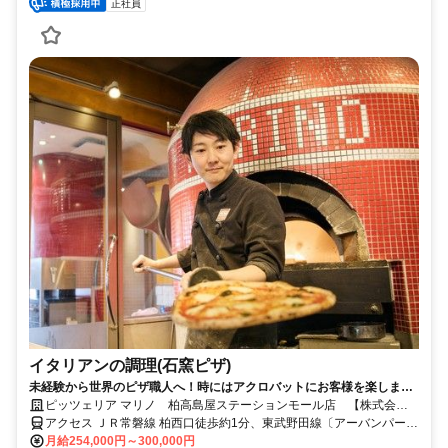
正社員
イタリアンの調理(石窯ピザ)
未経験から世界のピザ職人へ！時にはアクロバットにお客様を楽しませ
るエンターテイメントな調理staff
ピッツェリア マリノ 柏高島屋ステーションモール店 【株式会社
マリノ】
アクセス ＪＲ常磐線 柏西口徒歩約1分、東武野田線〔アーバンパーク
ライン〕 柏西口徒歩約1分 ｢柏駅」スグ ※車通勤可（店舗による）
月給254,000円～300,000円