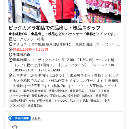
ビックカメラ柏店での品出し・検品スタッフ
◆未経験OK！◆品出し・検品などのバックヤード業務がメインです。◆
時間帯でシフト奨励金「加算」支給あり！！(時給200円アップ)◆年2回
ビックカメラ 柏店
の賞与！(当社規定有)◆社割制度あり！◆各種手当も充実！◆駅チカ徒
アクセス ＪＲ常磐線 柏東口徒歩約1分、東武野田線〔アーバンパーク
歩2分通勤ラクラク！
ライン〕 柏東口徒歩約1分、ＪＲ常磐線/東京メトロ千代田線 北柏南
時給1,150円～1,350円
口徒歩約33分
千葉県柏市
勤務時間 シフトサイクル：1ヶ月 12:00～21:30の間でのシフト制
（シフト提出は月1回毎！） 【シフトパターン】 ・17:00～21:30 ・
18:00～21:30 ・12:00～16:00...
仕事内容 【お仕事内容はコチラ】 ＼未経験スタート多数！／ ビック
カメラ柏店での品出し・検品作業を メインにお任せします！ ※知識
や経験は一切不要です♪ 《具体的には・・・》 ・入荷検品 ・ピッキ...
制服あり
業界未経験者歓迎
扶養内勤務OK
社員登用あり
主婦・主夫歓迎
フリーター歓迎
即日勤務OK
平日のみOK
学生歓迎
転勤なし
経験不問
未経験者歓迎
午前
経験者歓迎
ネイルOK
月1シフト提出
研修あり
夕方
ブランクOK
交通費支給
正社員