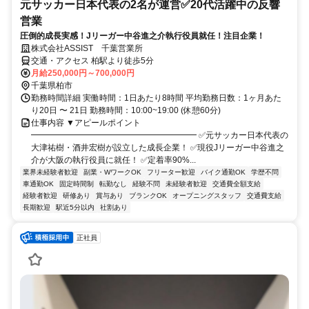
元サッカー日本代表の2名が運営✅️20代活躍中の反響
営業
圧倒的成長実感！Jリーガー中谷進之介執行役員就任！注目企業！
株式会社ASSIST 千葉営業所
交通・アクセス 柏駅より徒歩5分
月給250,000円～700,000円
千葉県柏市
勤務時間詳細 実働時間：1日あたり8時間 平均勤務日数：1ヶ月あた
り20日 〜 21日 勤務時間：10:00~19:00 (休憩60分)
仕事内容 ▼アピールポイント
━━━━━━━━━━━━━━━━━━━━ ✅元サッカー日本代表の
大津祐樹・酒井宏樹が設立した成長企業！ ✅現役Jリーガー中谷進之
介が大阪の執行役員に就任！ ✅定着率90%...
業界未経験者歓迎
副業・WワークOK
フリーター歓迎
バイク通勤OK
学歴不問
車通勤OK
固定時間制
転勤なし
経験不問
未経験者歓迎
交通費全額支給
経験者歓迎
研修あり
賞与あり
ブランクOK
オープニングスタッフ
交通費支給
長期歓迎
駅近5分以内
社割あり
正社員