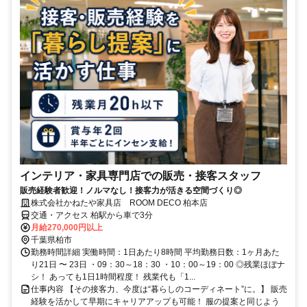
インテリア・家具専門店での販売・接客スタッフ
販売経験者歓迎！ノルマなし！接客力が活きる空間づくり◎
株式会社かねたや家具店 ROOM DECO 柏本店
交通・アクセス 柏駅から車で3分
月給270,000円以上
千葉県柏市
勤務時間詳細 実働時間：1日あたり8時間 平均勤務日数：1ヶ月あた
り21日 〜 23日 ・09：30～18：30 ・10：00～19：00 ◎残業ほぼナ
シ！ あっても1日1時間程度！ 残業代も「1...
仕事内容 【その接客力、今度は“暮らしのコーディネート”に。】 販売
経験を活かして早期にキャリアアップも可能！ 服の提案と同じよう