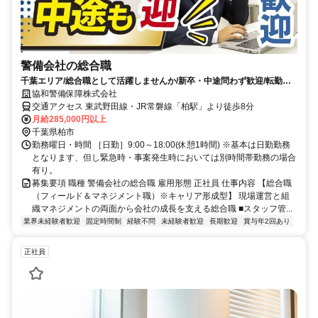
警備会社の総合職
千葉エリア/総合職として活躍しませんか/新卒・中途問わず歓迎/転勤な
し/未経験から管理職候補を育成
協和警備保障株式会社
交通アクセス 東武野田線・JR常磐線「柏駅」より徒歩8分
月給285,000円以上
千葉県柏市
勤務曜日・時間 ［日勤］9:00～18:00(休憩1時間) ※基本は日勤勤務
となります、但し緊急時・事案発生時においては別時間帯勤務の場合
有り。
募集要項 職種 警備会社の総合職 雇用形態 正社員 仕事内容 【総合職
（フィールド＆マネジメント職）※キャリア形成型】 現場運営と組
織マネジメントの両面から会社の成長を支える総合職 ■スタッフ管...
業界未経験者歓迎
固定時間制
経験不問
未経験者歓迎
長期歓迎
賞与年2回あり
正社員