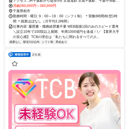
から徒歩2分
アクセス: JR千葉駅から徒歩5分 京成電鉄 京成千葉駅、千葉中央駅か
ら徒歩5分 千葉都市モノレール 栄町駅、葭川公園駅から徒歩6分
月給280,000円～360,000円
千葉県柏市
勤務時間・曜日: 9：00～19：00（シフト制） ＊実働8時間/休憩1時
間 ＊残業ほぼなし（月平均3.2時間）
仕事内容: 履歴書・職務経歴書不要 WEB面接1回のみのスピード選考
＼設立10年で100院以上展開、年商1000億円を達成！!／ 【業界大手
の安心感】 TCBの理念は「私たちに関わるすべての人...
残業なし
駅近5分以内
シフト制
昇給あり
正社員