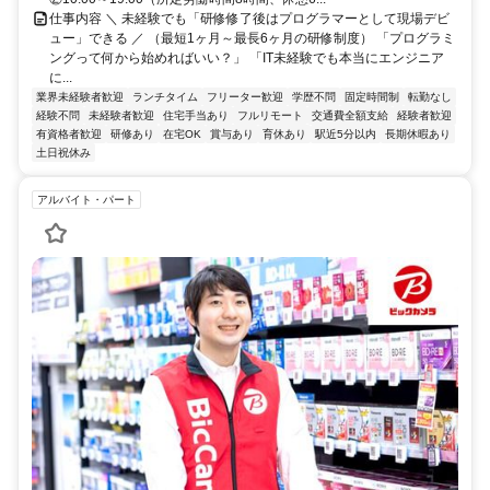
仕事内容 ＼ 未経験でも「研修修了後はプログラマーとして現場デビ
ュー」できる ／ （最短1ヶ月～最長6ヶ月の研修制度） 「プログラミ
ングって何から始めればいい？」 「IT未経験でも本当にエンジニア
に...
業界未経験者歓迎
ランチタイム
フリーター歓迎
学歴不問
固定時間制
転勤なし
経験不問
未経験者歓迎
住宅手当あり
フルリモート
交通費全額支給
経験者歓迎
有資格者歓迎
研修あり
在宅OK
賞与あり
育休あり
駅近5分以内
長期休暇あり
土日祝休み
アルバイト・パート