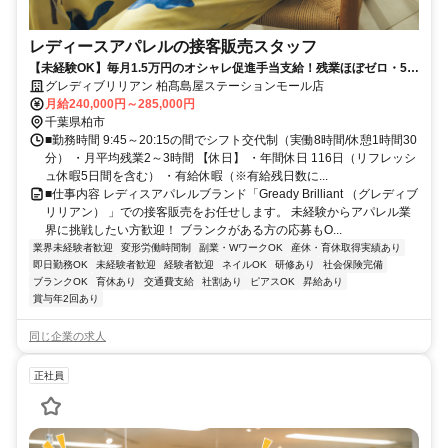
レディースアパレルの接客販売スタッフ
【未経験OK】毎月1.5万円のオシャレ促進手当支給！残業ほぼゼロ・5連
休取得OK！無理なく働けるアパレルのお仕事です
グレディブリリアン 柏髙島屋ステーションモール店
月給240,000円～285,000円
千葉県柏市
■勤務時間 9:45～20:15の間でシフト交代制（実働8時間/休憩1時間30
分） ・月平均残業2～3時間 【休日】 ・年間休日 116日（リフレッシ
ュ休暇5日間を含む） ・有給休暇（※有給残日数に...
■仕事内容 レディスアパレルブランド「Gready Brilliant （グレディブ
リリアン） 」での接客販売をお任せします。 未経験からアパレル業
界に挑戦したい方歓迎！ ブランクがある方の応募もO...
業界未経験者歓迎
変形労働時間制
副業・WワークOK
産休・育休取得実績あり
即日勤務OK
未経験者歓迎
経験者歓迎
ネイルOK
研修あり
社会保険完備
ブランクOK
育休あり
交通費支給
社割あり
ピアスOK
昇給あり
賞与年2回あり
同じ企業の求人
正社員