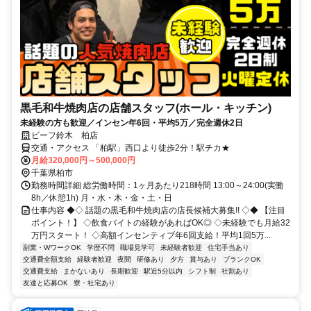
黒毛和牛焼肉店の店舗スタッフ(ホール・キッチン)
未経験の方も歓迎／インセン年6回・平均5万／完全週休2日
ビーフ鈴木 柏店
交通・アクセス 「柏駅」西口より徒歩2分！駅チカ★
月給320,000円～500,000円
千葉県柏市
勤務時間詳細 総労働時間：1ヶ月あたり218時間 13:00～24:00(実働
8h／休憩1h) 月・水・木・金・土・日
仕事内容 ◆◇ 話題の黒毛和牛焼肉店の店長候補大募集!! ◇◆ 【注目
ポイント！】 ◇飲食バイトの経験があればOK◎ ◇未経験でも月給32
万円スタート！ ◇高額インセンティブ年6回支給！平均1回5万...
副業・WワークOK
学歴不問
職場見学可
未経験者歓迎
住宅手当あり
交通費全額支給
経験者歓迎
夜間
研修あり
夕方
賞与あり
ブランクOK
交通費支給
まかないあり
長期歓迎
駅近5分以内
シフト制
社割あり
友達と応募OK
寮・社宅あり