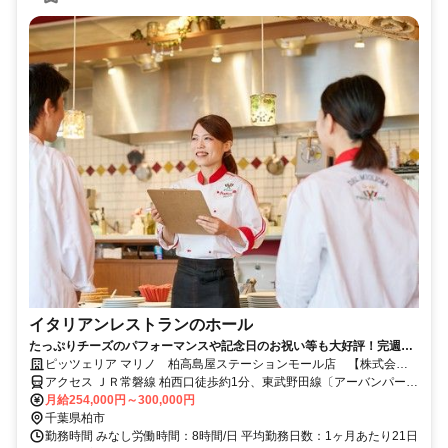
イタリアンレストランのホール
たっぷりチーズのパフォーマンスや記念日のお祝い等も大好評！完週休
2、5連休制度、賞与・退職金等充実！
ピッツェリア マリノ 柏高島屋ステーションモール店 【株式会社
マリノ】
アクセス ＪＲ常磐線 柏西口徒歩約1分、東武野田線〔アーバンパーク
ライン〕 柏西口徒歩約1分 ｢柏駅」スグ ※車通勤可（店舗による）
月給254,000円～300,000円
【受動喫煙防止措置】敷地内禁煙 （喫煙所/勤務地により異なる）
千葉県柏市
勤務時間 みなし労働時間：8時間/日 平均勤務日数：1ヶ月あたり21日