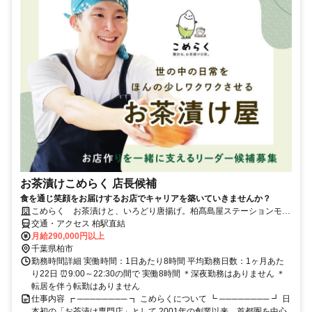
お茶漬けこめらく 店長候補
食を通じ笑顔をお届けするお店でキャリアを築いていきませんか？
こめらく お茶漬けと、いろどり唐揚げ。柏髙島屋ステーションモー
ル店
交通・アクセス 柏駅直結
月給290,000円以上
千葉県柏市
勤務時間詳細 実働時間：1日あたり8時間 平均勤務日数：1ヶ月あた
り22日 ⏰9:00～22:30の間で 実働8時間 ＊深夜勤務はありません ＊
転居を伴う転勤はありません
仕事内容 ┏ ──────── ┓ こめらくについて ┗ ──────── ┛ 日
本初の「お茶漬け専門店」として 2001年の創業以来、首都圏を中心