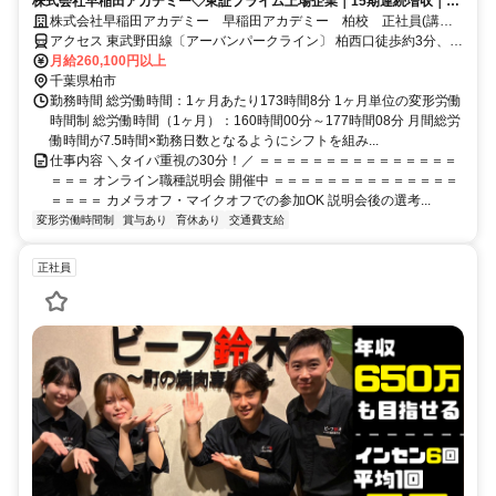
株式会社早稲田アカデミー◇東証プライム上場企業｜15期連続増収｜本
気でやる子を育てる
株式会社早稲田アカデミー 早稲田アカデミー 柏校 正社員(講師
職)
アクセス 東武野田線〔アーバンパークライン〕 柏西口徒歩約3分、Ｊ
Ｒ常磐線 柏西口徒歩約3分、ＪＲ常磐線/東京メトロ千代田線 北柏南
月給260,100円以上
口徒歩約33分
千葉県柏市
勤務時間 総労働時間：1ヶ月あたり173時間8分 1ヶ月単位の変形労働
時間制 総労働時間（1ヶ月）：160時間00分～177時間08分 月間総労
働時間が7.5時間×勤務日数となるようにシフトを組み...
仕事内容 ＼タイパ重視の30分！／ ＝＝＝＝＝＝＝＝＝＝＝＝＝＝＝
＝＝＝ オンライン職種説明会 開催中 ＝＝＝＝＝＝＝＝＝＝＝＝＝＝
＝＝＝＝ カメラオフ・マイクオフでの参加OK 説明会後の選考...
変形労働時間制
賞与あり
育休あり
交通費支給
正社員