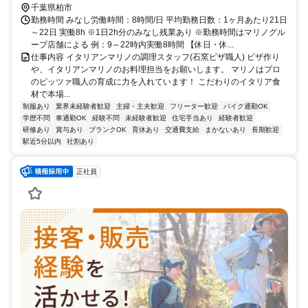
【受動喫煙防止措置】敷地内禁煙 （喫煙所/勤務地により異なる）
千葉県柏市
勤務時間 みなし労働時間：8時間/日 平均勤務日数：1ヶ月あたり21日
～22日 実働8h ※1日2h分のみなし残業あり ※勤務時間はマリノグル
ープ店舗による 例：9～22時内実働8時間 【休日・休...
仕事内容 イタリアンマリノの調理スタッフ(石窯ピザ職人) ピザ作り
や、イタリアンマリノのお料理担当をお願いします。 マリノはプロ
のピッツァ職人の育成に力を入れています！ こだわりのイタリア食
材で本場...
制服あり
業界未経験者歓迎
主婦・主夫歓迎
フリーター歓迎
バイク通勤OK
学歴不問
車通勤OK
経験不問
未経験者歓迎
住宅手当あり
経験者歓迎
研修あり
賞与あり
ブランクOK
育休あり
交通費支給
まかないあり
長期歓迎
駅近5分以内
社割あり
正社員