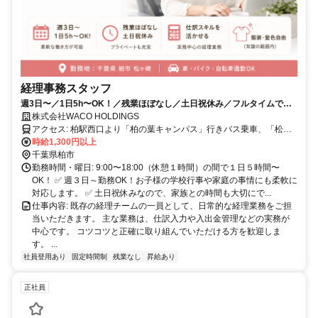
経理事務スタッフ
週3日〜／1日5h〜OK！／残業ほぼなし／土日祝休み／フルタイムでガ
ッツリ働きたい方も歓迎です！
株式会社WACO HOLDINGS
アクセス: 柏駅西口より「柏の葉キャンパス」行きバス乗車、「松ヶ
崎」バス停下車徒歩10分 車・バイク・自転車通勤OK
時給1,300円以上
千葉県柏市
勤務時間・曜日: 9:00〜18:00（休憩１時間）の間で１日５時間〜
OK！ ✅ 週３日～勤務OK！お子様の学校行事や家庭の事情にも柔軟に
対応します。 ✅ 土日祝休みなので、家族との時間も大切にで...
仕事内容: 既存の経理チームの一員として、日常的な経理業務をご担
当いただきます。 主な業務は、仕訳入力や入出金管理などの実務が
中心です。 コツコツと正確に取り組んでいただける方を歓迎しま
す。 ...
社員登用あり
固定時間制
残業なし
昇給あり
正社員