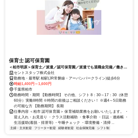
保育士 認可保育園
＜柏市明原＞保育士／派遣／認可保育園／派遣でも退職金完備／働きや
すいと評判です／駅徒歩6分
セントスタッフ株式会社
勤務地・最寄駅 柏駅(JR常磐線・アーバンパークライン)徒歩6分
時給1,400円～1,600円
千葉県柏市
勤務時間・期間 【勤務時間】 その他、シフト 8：30～17：30（休憩
60分）実働8時間 ※時間の前後はご相談ください！ ※週4～5日勤務
の可能な方 【勤務期間】 長期
仕事内容 ＜柏市 認可保育園＞ 保育補助業務をお願いいたします。 ・
迎え入れ・お見送り ・クラス活動補助 ・食事介助 ・日誌・連絡帳 ・
生活援助(着脱・排泄等) ・午睡チェック ・環境整備・清掃 ...
主婦・主夫歓迎
フリーター歓迎
経験者歓迎
社会保険完備
シフト制