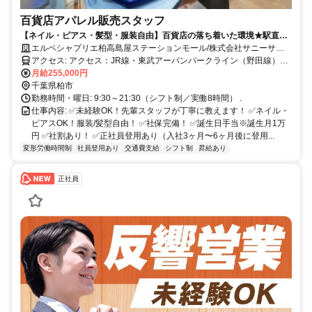
百貨店アパレル販売スタッフ
【ネイル・ピアス・髪型・服装自由】百貨店の落ち着いた環境★駅直結
で通勤ラクラク／年間休日110日／20〜50代活躍中！個人ノルマに追わ
エルベシャプリエ柏高島屋ステーションモール/株式会社サニーサイ
れず、お客様へじっくり向き合えます◎
ドアップ
アクセス: アクセス：JR線・東武アーバンパークライン（野田線）
「柏駅」直結
月給255,000円
千葉県柏市
勤務時間・曜日: 9:30～21:30（シフト制／実働8時間） .
仕事内容: ✅未経験OK！先輩スタッフが丁寧に教えます！ ✅ネイル・
ピアスOK！服装/髪型自由！ ✅社保完備！ ✅誕生日手当※誕生月1万
円 ✅社割あり！ ✅正社員登用あり（入社3ヶ月〜6ヶ月後に登用...
変形労働時間制
社員登用あり
交通費支給
シフト制
昇給あり
正社員