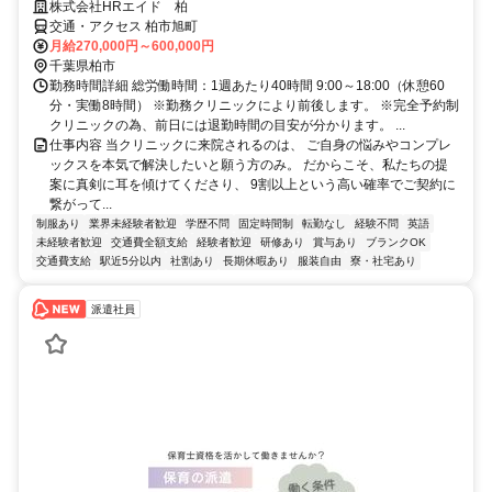
株式会社HRエイド 柏
交通・アクセス 柏市旭町
月給270,000円～600,000円
千葉県柏市
勤務時間詳細 総労働時間：1週あたり40時間 9:00～18:00（休憩60
分・実働8時間） ※勤務クリニックにより前後します。 ※完全予約制
クリニックの為、前日には退勤時間の目安が分かります。 ...
仕事内容 当クリニックに来院されるのは、 ご自身の悩みやコンプレ
ックスを本気で解決したいと願う方のみ。 だからこそ、私たちの提
案に真剣に耳を傾けてくださり、 9割以上という高い確率でご契約に
繋がって...
制服あり
業界未経験者歓迎
学歴不問
固定時間制
転勤なし
経験不問
英語
未経験者歓迎
交通費全額支給
経験者歓迎
研修あり
賞与あり
ブランクOK
交通費支給
駅近5分以内
社割あり
長期休暇あり
服装自由
寮・社宅あり
派遣社員