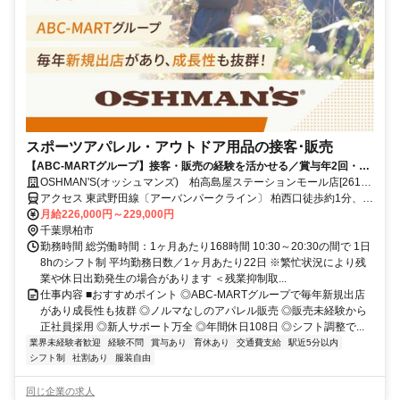
スポーツアパレル・アウトドア用品の接客･販売
【ABC-MARTグループ】接客・販売の経験を活かせる／賞与年2回・昇
給あり・キャリアアップ前提採用・私服OK・個人ノルマなし
OSHMAN'S(オッシュマンズ) 柏高島屋ステーションモール店[2619]
正社員
アクセス 東武野田線〔アーバンパークライン〕 柏西口徒歩約1分、Ｊ
Ｒ常磐線 柏西口徒歩約1分、ＪＲ常磐線/東京メトロ千代田線 北柏南
月給226,000円～229,000円
口徒歩約33分
千葉県柏市
勤務時間 総労働時間：1ヶ月あたり168時間 10:30～20:30の間で 1日
8hのシフト制 平均勤務日数／1ヶ月あたり22日 ※繁忙状況により残
業や休日出勤発生の場合があります ＜残業抑制取...
仕事内容 ■おすすめポイント ◎ABC-MARTグループで毎年新規出店
があり成長性も抜群 ◎ノルマなしのアパレル販売 ◎販売未経験から
正社員採用 ◎新人サポート万全 ◎年間休日108日 ◎シフト調整で...
業界未経験者歓迎
経験不問
賞与あり
育休あり
交通費支給
駅近5分以内
シフト制
社割あり
服装自由
同じ企業の求人