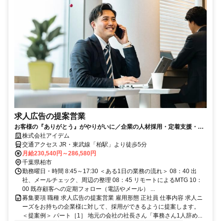
求人広告の提案営業
お客様の『ありがとう』がやりがいに／企業の人材採用・定着支援・人
材育成をワンストップで解決
株式会社アイデム
交通アクセス JR・東武線「柏駅」より徒歩5分
月給230,540円～286,580円
千葉県柏市
勤務曜日・時間 8:45～17:30 ＜ある1日の業務の流れ＞ 08：40 出
社、メールチェック、周辺の整理 08：45 リモートによるMTG 10：
00 既存顧客への定期フォロー（電話やメール） ...
募集要項 職種 求人広告の提案営業 雇用形態 正社員 仕事内容 求人ニ
ーズをお持ちの企業様に対して、採用ができるように提案します。
＜提案例＞ パート［1］ 地元の会社の社長さん「事務さん1人辞め...