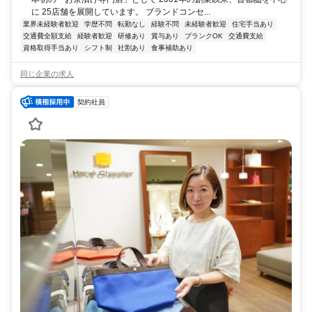
に 25店舗を展開しています。 ブランドコンセ...
業界未経験者歓迎
学歴不問
転勤なし
経験不問
未経験者歓迎
住宅手当あり
交通費全額支給
経験者歓迎
研修あり
賞与あり
ブランクOK
交通費支給
資格取得手当あり
シフト制
社割あり
食事補助あり
同じ企業の求人
契約社員