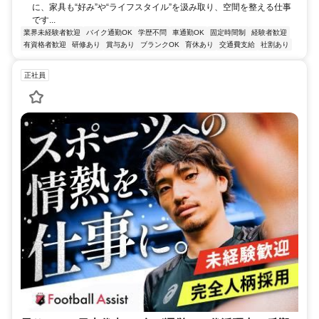
に、家具も“好み”や“ライフスタイル”を汲み取り、空間を整える仕事
です...
業界未経験者歓迎
バイク通勤OK
学歴不問
車通勤OK
固定時間制
経験者歓迎
有資格者歓迎
研修あり
賞与あり
ブランクOK
育休あり
交通費支給
社割あり
正社員