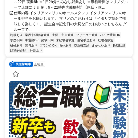
～22日 実働8h ※1日2h分のみなし残業あり ※勤務時間はマリノグル
ープ店舗による 例：9～22時内実働8時間 【休日・休...
仕事内容 イタリアンマリノのホールスタッフ イタリアンマリノのホ
ール担当をお願いします。 マリノのこだわりは 「イタリア気分で美
味しく楽しく！」 誕生会や記念日の大切な日のお祝いはもちろん グ
ループで...
制服あり
業界未経験者歓迎
主婦・主夫歓迎
フリーター歓迎
バイク通勤OK
学歴不問
車通勤OK
経験不問
未経験者歓迎
住宅手当あり
経験者歓迎
研修あり
賞与あり
ブランクOK
育休あり
交通費支給
まかないあり
長期歓迎
駅近5分以内
社割あり
正社員