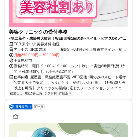
美容クリニックの受付事務
<第二新卒・未経験大歓迎！WEB面接1回のみ>ネイル・ピアスOK／*残
業月平均3.2h*美容社割あり／20・30代女性活躍中／柏駅から徒歩2分
TCB 東京中央美容外科 柏院
アクセス: JR常磐線 柏駅から徒歩2分 上野東京ライン 柏駅
から徒歩2分 東武野田線 柏駅から徒歩2分
月給250,000円～300,000円
千葉県柏市
勤務時間・曜日: 9：00～19：00（シフト制） ＊実働8時間/休憩1時
間 ＊残業ほぼなし（月平均3.2時間）
仕事内容: 履歴書・職務経歴書不要 WEB面接1回のみのスピード選考
＼業界大手で安定！「ありがとう」が嬉しいお仕事／ 【月収30万円
以上も可能】 クリニックの業績に応じたチームインセンティブは...
残業なし
駅近5分以内
シフト制
昇給あり
正社員