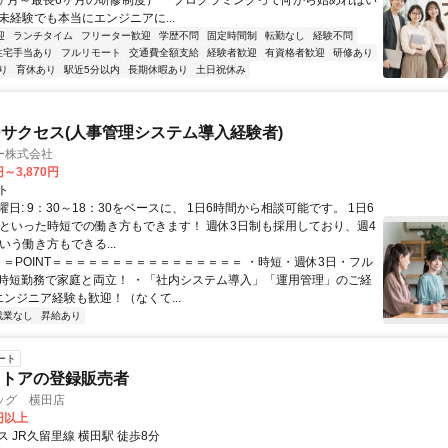
1ヶ月～最長6ヶ月の研修制度） 「プログラミングって何から始めればい
T未経験でも本当にエンジニアに...
迎
ランチタイム
フリーター歓迎
学歴不問
固定時間制
転勤なし
経験不問
住宅手当あり
フルリモート
交通費全額支給
経験者歓迎
有資格者歓迎
研修あり
り
育休あり
駅近5分以内
長期休暇あり
土日祝休み
サクセス(人事管理システム導入経験者)
ー株式会社
円～3,870円
ト
日: 9：30～18：30をベースに、 1日6時間から相談可能です。 1日6
日といった時短での働き方もできます！ 週休3日制も採用しており、週4
いう働き方もできる...
 ＝＝POINT＝＝＝＝＝＝＝＝＝＝＝＝＝＝＝＝ ・時短・週休3日・フル
時短勤務で家庭と両立！ ・「社内システム導入」「運用管理」のご経
エンジニア経験も歓迎！（なくて...
残業なし
昇給あり
ート
ストアの登録販売者
ッグ 横田店
0円以上
 JR久留里線 横田駅 徒歩8分