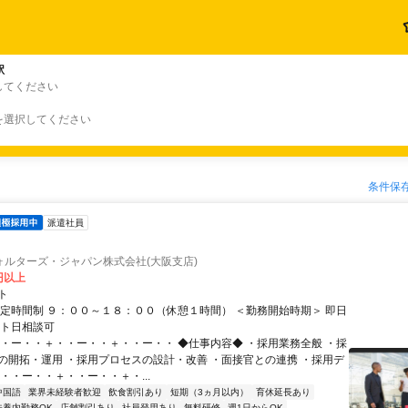
駅
してください
を選択してください
条件保
派遣社員
ォルターズ・ジャパン株式会社(大阪支店)
0円以上
ト
固定時間制 ９：００～１８：００（休憩１時間） ＜勤務開始時期＞ 即日
ート日相談可
・・ー・・＋・・ー・・＋・・ー・・ ◆仕事内容◆ ・採用業務全般 ・採
の開拓・運用 ・採用プロセスの設計・改善 ・面接官との連携 ・採用デ
・・ー・・＋・・ー・・＋・...
中国語
業界未経験者歓迎
飲食割引あり
短期（3ヵ月以内）
育休延長あり
扶養内勤務OK
店舗割引あり
社員登用あり
無料研修
週1日からOK