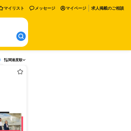
マイリスト
メッセージ
マイページ
求人掲載のご相談
存
関連度順