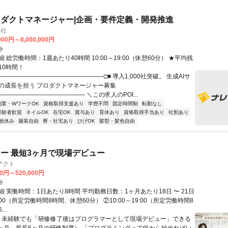
ロダクトマネージャー|企画・要件定義・開発推進
会社
000円～8,000,000円
ト
 総労働時間：1週あたり40時間 10:00～19:00（休憩60分） ★平均残
10時間！
―――――――――――――――――□■ 導入1,000社突破。 生成AIサ
の成長を担う プロダクトマネージャー募集
―――――――――――――― ＼この求人のPOI...
副業・WワークOK
資格取得支援あり
学歴不問
固定時間制
転勤なし
経験者歓迎
ネイルOK
在宅OK
賞与あり
育休あり
資格取得手当あり
社割あり
祝休み
服装自由
寮・社宅あり
ひげOK
髪型・髪色自由
ー 最短3ヶ月で現場デビュー
アクト
00円～520,000円
ト
 実働時間：1日あたり8時間 平均勤務日数：1ヶ月あたり18日 〜 21日
18:00（所定労働時間8時間、休憩60分） ②10:00～19:00（所定労働時間8
..
＼ 未経験でも「研修修了後はプログラマーとして現場デビュー」できる