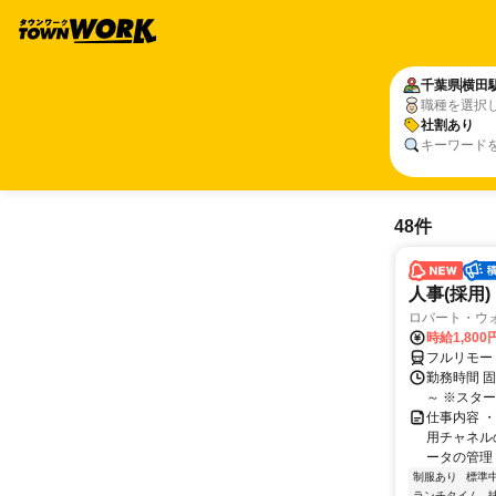
千葉県
横田
職種を選択
社割あり
キーワード
48件
人事(採用)
ロバート・ウ
時給1,80
フルリモー
勤務時間 
～ ※スタ
仕事内容 
用チャネル
ータの管理 
制服あり
標準
ランチタイム