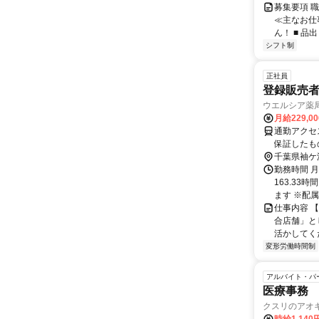
募集要項 職
≪主なお仕
ん！ ■ 品出
シフト制
正社員
登録販売
ウエルシア薬
月給229,0
通勤アクセ
保証したも
外の可能性が
千葉県袖ケ
かの店舗へ
勤務時間 
ご希望に応
163.33
＜リージョ
ます ※配属
100km
仕事内容 
あり
合店舗」と
活かしてく
変形労働時間制
アルバイト・パ
医療事務
クスリのアオ