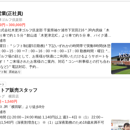
業(正社員)
津ゴルフ倶楽部
00円～300,000円
で約１５分 * 館山道「木更津北IC」より車で約５分 車、バイク通勤
完備)
浦市
日： * シフト制(週5日勤務) * 下記いずれかの時間帯で実働8時間(休憩
：00～15：00 ー7：00～16：00 ー8：00～17：00 勤務時間・曜日: *...
 ゴルフ場の顔として、お客様が快適にご利用いただけるようサポートを
す！ * ご来場されたお客様のご案内、対応 * コンペ幹事様との打ち合わ
ど) * 電話対応、予約...
フト制
昇給あり
ート
ストア販売スタッフ
ッグ 横田店
円～1,540円
ス JR「横田駅」より徒歩8分
浦市
 (1) 20:00～24:00 時給 1,140円以上 週3～4日 ※（1） 22:00～
時給1,540円（深夜割増含む） ※（1）は深夜勤務のため18歳未満不可