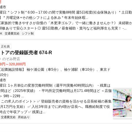
円
浦市
日: * シフト制 * 6:00～17:00 の間で実働8時間 週5日程度(社会保険あり） * 土
 * 月曜定休+その他シフトによる休み * 年末年始休暇...
 《家族的で働きやすさが自慢の「木更津ゴルフ」で一緒に働きませんか？》 未経験
研修ありで安心スタート◎ 週5日勤務／昼食補助・賞与など福利厚生も充実！ -...
K
交通費支給
シフト制
正社員
トアの登録販売者 674-R
キ のぞみ野店
00円～320,000円
10分）
浦市
曜日: 1ヶ月単位の変形労働時間制（週平均実働40時間以内） ・残業は
時間ほど（2025年実績） ・平均所定労働時間は月171.4時間ほど ＜店舗
9時～22時 ...
 ＜この求人のポイント＞ ✅ 登録販売者の資格を活かせる店長候補の募集
 月1万円を支給） ✅ 入社3年目までに約4割が店長へ。職務給制度で役
点で年収アップ ✅ 残業は...
交通費支給
昇給あり