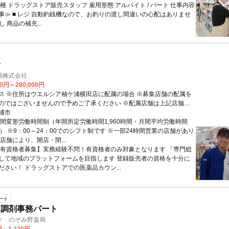
種 ドラッグストア販売スタッフ 雇用形態 アルバイト / パート 仕事内容
事≫ ■ レジ 自動釣銭機なので、お釣りの渡し間違いの心配はありませ
し 商品の補充...
者
局株式会社
00円～280,000円
ス ※住所はウエルシア袖ケ浦横田店に配属の場合 ※募集店舗の配属を
のではございませんので予めご了承ください ※配属店舗は上記店舗以
ございます ※原則、自宅から50km圏内、通勤片道90分圏内の いずれ
浦市
の配属・転勤となります(エリア職) ※勤務店舗の指定は出来かねます ■
月間変形労働時間制（年間所定労働時間1,960時間・月間平均労働時間
じて下記勤務区分から選択 も可能です ※社宅制度・赴任手当制度あり
時間） ※9：00～24：00でのシフト制です ※一部24時間営業の店舗があり
ナル職＞ 異動の範囲は本拠地とその隣接県または直線距離で概ね
店舗により、開店・閉...
以内 ＜ナショナル職＞ 全国の店舗への異動あり ※社宅制度・赴任手当制度
【有資格者募集】実務経験不問！有資格者のみ対象となります 「専門総
して地域のプラットフォームを目指します 登録販売者の資格を十分に
ださい！ ドラッグストアでの医薬品カウン...
ート
 調剤事務パート
キ のぞみ野薬局