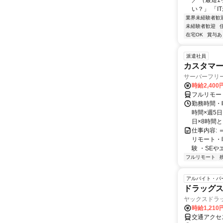
／ （最短
い？」 「I
業界未経験者歓
未経験者歓迎
在宅OK
賞与あ
派遣社員
カスタマー
サーバーフリ
時給2,400
フルリモー
勤務時間・曜
時間×週5
日×8時間と
仕事内容:
リモート・
験 ・SEや
フルリモート
アルバイト・パ
ドラッグ
ヤックスドラ
時給1,21
交通アクセス