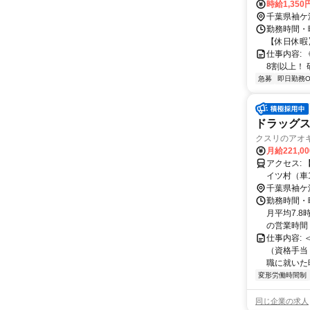
時給1,350
千葉県袖ケ
勤務時間・曜
【休日休暇】
仕事内容:
8割以上！ 
急募
即日勤務O
ドラッグス
クスリのアオ
月給221,0
アクセス: 【近隣施設情報】 袖ケ浦公園（車5分）、袖ケ浦駅（車10分）、東京ド
イツ村（車
千葉県袖ケ
勤務時間・
月平均7.8
の営業時間＞ 
仕事内容:
（資格手当
職に就いた時
変形労働時間制
同じ企業の求人