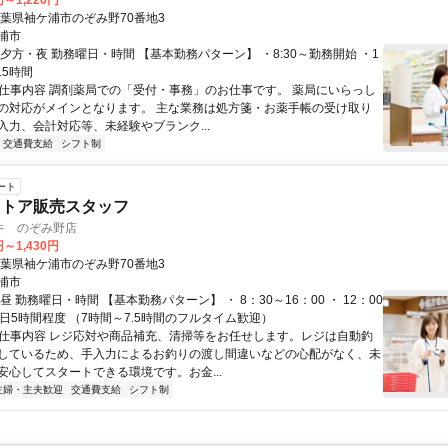
円～1,220円
千葉県袖ケ浦市のぞみ野70番地3
浦市
夕方・夜 勤務曜日・時間 【基本勤務パターン】 ・8:30～勤務開始 ・1
.5時間
● 仕事内容 調剤薬局での「受付・事務」のお仕事です。 薬局にいらっし
の対応がメインとなります。 主な業務は処方箋・お薬手帳の受け取り
入力、会計対応等、未経験やブランク...
交通費支給
シフト制
ート
ストア販売スタッフ
キ のぞみ野店
円～1,430円
千葉県袖ケ浦市のぞみ野70番地3
浦市
昼 勤務曜日・時間 【基本勤務パターン】 ・ 8：30～16：00 ・ 12：00
 1日5時間程度 （7時間～7.5時間のフルタイム歓迎）
● 仕事内容 レジ応対や商品補充、清掃等をお任せします。レジは自動釣
しているため、手入力によるお釣りの渡し間違いなどの心配がなく、未
安心してスタートできる環境です。お金...
主婦・主夫歓迎
交通費支給
シフト制