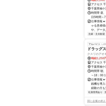
時給1,140
アクセス 
千葉県袖ケ
時間帯 昼、
日5時間～7
仕事情報 
ゃる患者様
や、データ
主婦・主夫歓迎
アルバイト・パ
ドラッグ
クスリのアオ
時給1,250
アクセス 
千葉県袖ケ
時間帯 朝、
～18：00
仕事情報 
銭機を導入
経験の方も
社員登用あり
同じ企業の求人