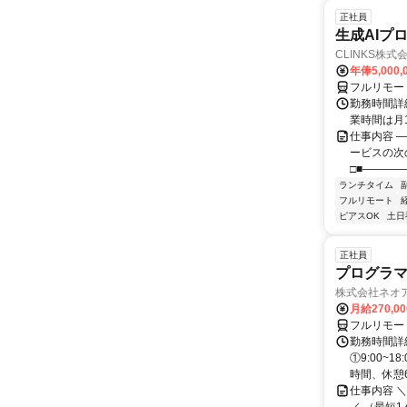
正社員
生成AIプ
CLINKS株式
年俸5,000,
フルリモー
勤務時間詳細
業時間は月
仕事内容 ―
ービスの次
□■――――
ランチタイム
フルリモート
ピアスOK
土日
正社員
プログラマ
株式会社ネオ
月給270,0
フルリモー
勤務時間詳細
①9:00~
時間、休憩6.
仕事内容 