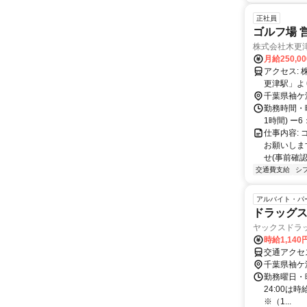
正社員
ゴルフ場 営
株式会社木更
月給250,0
アクセス: 株式会社木更津ゴルフ倶楽部 千葉県袖ケ浦市下宮田216 * JR内房線「木
更津駅」より車
OK(駐車場
千葉県袖ケ
勤務時間・曜
1時間) ー6
仕事内容:
お願いしま
せ(事前確認な
交通費支給
シ
アルバイト・パ
ドラッグ
ヤックスドラ
時給1,140
交通アクセ
千葉県袖ケ
勤務曜日・時間
24:00は
※（1...