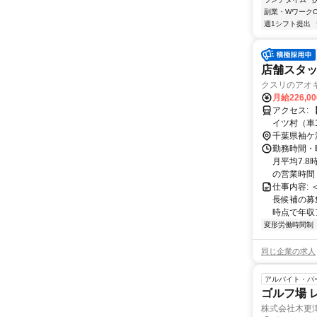
副業・WワークO
週1シフト提出
店舗スタッフ
クスリのアオ
月給226,0
アクセス: 【近隣施設情報】 袖ケ浦公園（車5分）、袖ケ浦駅（車10分）、東京ド
イツ村（車
千葉県袖ケ
勤務時間・
月平均7.8
の営業時間＞ 
仕事内容:
長候補の募
時点で年収ア
変形労働時間制
同じ企業の求人
アルバイト・パ
ゴルフ場 
株式会社木更