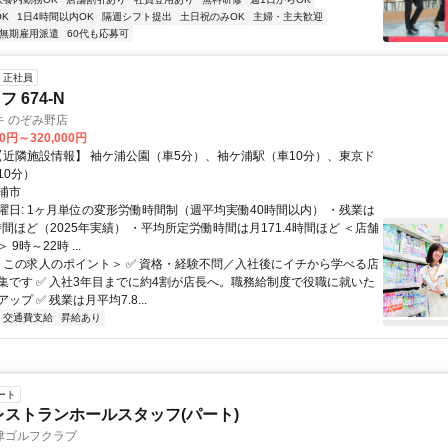
K
1日4時間以内OK
隔週シフト提出
土日祝のみOK
主婦・主夫歓迎
無期雇用派遣
60代も応募可
正社員
 674-N
キ のぞみ野店
00円～320,000円
10分）
浦市
曜日: 1ヶ月単位の変形労働時間制（週平均実働40時間以内） ・残業は
時間ほど（2025年実績） ・平均所定労働時間は月171.4時間ほど ＜店舗
9時～22時 ...
 ＜この求人のポイント＞ ✅ 資格・経験不問／入社後にイチから学べる店
集です ✅ 入社3年目までに約4割が店長へ。職務給制度で役職に就いた
ップ ✅ 残業は月平均7.8...
交通費支給
昇給あり
ート
レストランホールスタッフ(パート)
津ゴルフクラブ