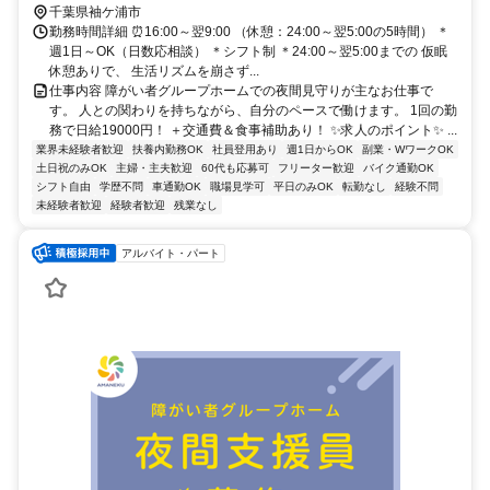
千葉県袖ケ浦市
勤務時間詳細 ⏰16:00～翌9:00 （休憩：24:00～翌5:00の5時間） ＊
週1日～OK（日数応相談） ＊シフト制 ＊24:00～翌5:00までの 仮眠
休憩ありで、 生活リズムを崩さず...
仕事内容 障がい者グループホームでの夜間見守りが主なお仕事で
す。 人との関わりを持ちながら、自分のペースで働けます。 1回の勤
務で日給19000円！ ＋交通費＆食事補助あり！ ✨求人のポイント✨ ...
業界未経験者歓迎
扶養内勤務OK
社員登用あり
週1日からOK
副業・WワークOK
土日祝のみOK
主婦・主夫歓迎
60代も応募可
フリーター歓迎
バイク通勤OK
シフト自由
学歴不問
車通勤OK
職場見学可
平日のみOK
転勤なし
経験不問
未経験者歓迎
経験者歓迎
残業なし
アルバイト・パート