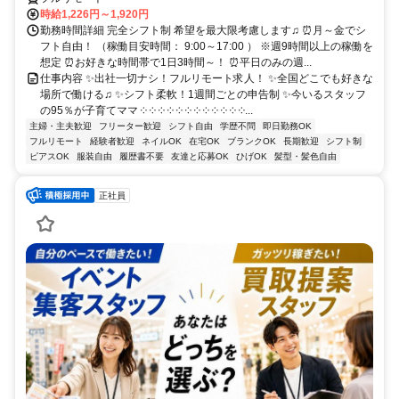
時給1,226円～1,920円
勤務時間詳細 完全シフト制 希望を最大限考慮します♫ ⏰月～金でシ
フト自由！ （稼働目安時間： 9:00～17:00 ） ※週9時間以上の稼働を
想定 ⏰お好きな時間帯で1日3時間～！ ⏰平日のみの週...
仕事内容 ✨出社一切ナシ！フルリモート求人！ ✨全国どこでも好きな
場所で働ける♫ ✨シフト柔軟！1週間ごとの申告制 ✨今いるスタッフ
の95％が子育てママ ༶ ༶ ༶ ༶ ༶ ༶ ༶ ༶ ༶ ༶ ༶ ༶...
主婦・主夫歓迎
フリーター歓迎
シフト自由
学歴不問
即日勤務OK
フルリモート
経験者歓迎
ネイルOK
在宅OK
ブランクOK
長期歓迎
シフト制
ピアスOK
服装自由
履歴書不要
友達と応募OK
ひげOK
髪型・髪色自由
正社員