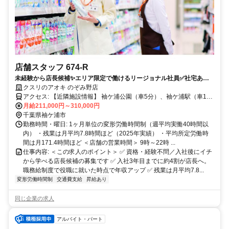
店舗スタッフ 674-R
未経験から店長候補✨エリア限定で働けるリージョナル社員✅社宅あり
｜残業月7.8h
クスリのアオキ のぞみ野店
アクセス: 【近隣施設情報】 袖ケ浦公園（車5分）、袖ケ浦駅（車10
分）、東京ドイツ村（車10分）
月給211,000円～310,000円
千葉県袖ケ浦市
勤務時間・曜日: 1ヶ月単位の変形労働時間制（週平均実働40時間以
内） ・残業は月平均7.8時間ほど（2025年実績） ・平均所定労働時
間は月171.4時間ほど ＜店舗の営業時間＞ 9時～22時 ...
仕事内容: ＜この求人のポイント＞ ✅ 資格・経験不問／入社後にイチ
から学べる店長候補の募集です ✅ 入社3年目までに約4割が店長へ。
職務給制度で役職に就いた時点で年収アップ ✅ 残業は月平均7.8...
変形労働時間制
交通費支給
昇給あり
同じ企業の求人
アルバイト・パート