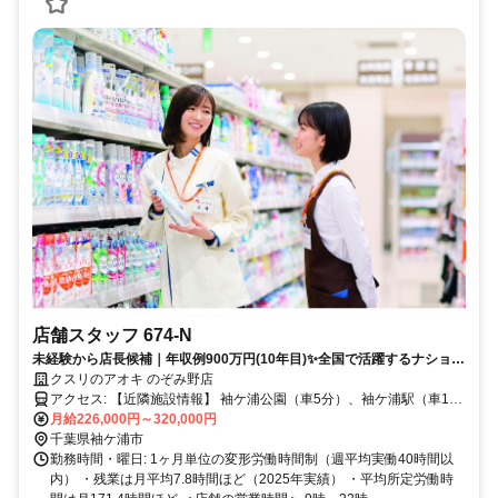
店舗スタッフ 674-N
未経験から店長候補｜年収例900万円(10年目)✨全国で活躍するナショナ
ル社員✅社宅あり
クスリのアオキ のぞみ野店
アクセス: 【近隣施設情報】 袖ケ浦公園（車5分）、袖ケ浦駅（車10
分）、東京ドイツ村（車10分）
月給226,000円～320,000円
千葉県袖ケ浦市
勤務時間・曜日: 1ヶ月単位の変形労働時間制（週平均実働40時間以
内） ・残業は月平均7.8時間ほど（2025年実績） ・平均所定労働時