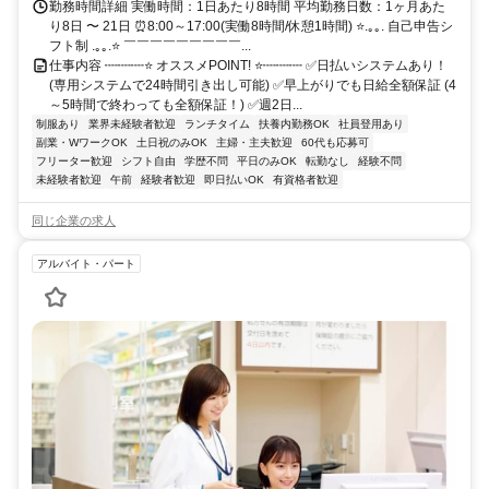
勤務時間詳細 実働時間：1日あたり8時間 平均勤務日数：1ヶ月あた
り8日 〜 21日 ⏰8:00～17:00(実働8時間/休憩1時間) ⭐.｡｡. 自己申告シ
フト制 .｡｡.⭐ ￣￣￣￣￣￣￣￣￣...
仕事内容 ┉┉┉⭐ オススメPOINT! ⭐┉┉┉ ✅日払いシステムあり！
(専用システムで24時間引き出し可能) ✅早上がりでも日給全額保証 (4
～5時間で終わっても全額保証！) ✅週2日...
制服あり
業界未経験者歓迎
ランチタイム
扶養内勤務OK
社員登用あり
副業・WワークOK
土日祝のみOK
主婦・主夫歓迎
60代も応募可
フリーター歓迎
シフト自由
学歴不問
平日のみOK
転勤なし
経験不問
未経験者歓迎
午前
経験者歓迎
即日払いOK
有資格者歓迎
同じ企業の求人
アルバイト・パート