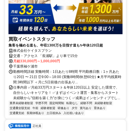
買取イベントスタッフ
集客を極める道も、年収1300万を目指す道も✨年休120日超
株式会社ケイタスプラン
交通・アクセス 「長浦駅」より車で15分
月給330,000円～1,000,000円
千葉県袖ケ浦市
勤務時間詳細 実働時間：1日あたり8時間 平均勤務日数：1ヶ月あた
り20日 〜 21日 ⏰9:00～18:00 (実働8時間/休憩60分) ★月平均残業時
間:3時間以下 ＜月に5日前後の出張あり...
仕事内容 ✅月給33万円スタート＆年休120日以上 安定した環境で、
自分らしいキャリアを！ ✅まずはイベント運営・集客からスタート
未経験から"信頼を築く力"が身につく ✅成果はインセンティブでし...
業界未経験者歓迎
学歴不問
固定時間制
転勤なし
経験不問
未経験者歓迎
交通費全額支給
午前
経験者歓迎
研修あり
夕方
賞与あり
育休あり
交通費支給
長期休暇あり
土日祝休み
入社祝い金あり
正社員