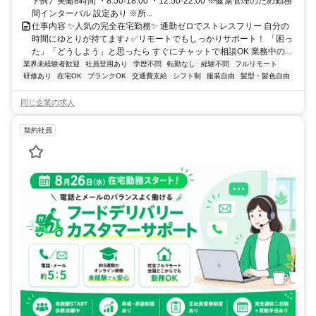
ト例》実働8時間 ・8:50-18:00 ・12:50-22:00 ※健康管理のため勤務
間インターバル 設定あり ※所...
仕事内容 ✨人気の完全在宅勤務✨ 通勤ゼロでストレスフリー 自分の
時間にゆとりが持てます♪ ✅リモートでもしっかりサポート！ 「困っ
た」「どうしよう」と思ったら すぐにチャットで相談OK 業務中の...
業界未経験者歓迎
社員登用あり
学歴不問
転勤なし
経験不問
フルリモート
研修あり
在宅OK
ブランクOK
交通費支給
シフト制
服装自由
髪型・髪色自由
同じ企業の求人
契約社員