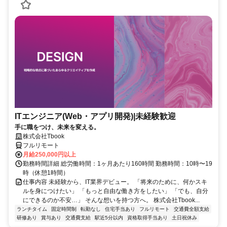
ITエンジニア(Web・アプリ開発)|未経験歓迎
手に職をつけ、未来を変える。
株式会社Tbook
フルリモート
月給250,000円以上
勤務時間詳細 総労働時間：1ヶ月あたり160時間 勤務時間：10時〜19
時（休憩1時間）
仕事内容 未経験から、IT業界デビュー。 「将来のために、何かスキ
ルを身につけたい」 「もっと自由な働き方をしたい」 「でも、自分
にできるのか不安…」 そんな想いを持つ方へ。 株式会社Tbook...
ランチタイム
固定時間制
転勤なし
住宅手当あり
フルリモート
交通費全額支給
研修あり
賞与あり
交通費支給
駅近5分以内
資格取得手当あり
土日祝休み