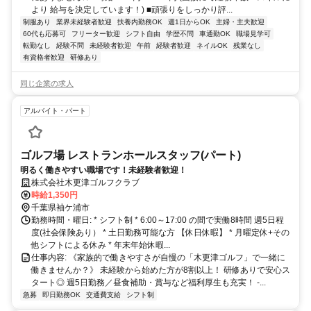
より 給与を決定しています！) ■頑張りをしっかり評...
制服あり
業界未経験者歓迎
扶養内勤務OK
週1日からOK
主婦・主夫歓迎
60代も応募可
フリーター歓迎
シフト自由
学歴不問
車通勤OK
職場見学可
転勤なし
経験不問
未経験者歓迎
午前
経験者歓迎
ネイルOK
残業なし
有資格者歓迎
研修あり
同じ企業の求人
アルバイト・パート
ゴルフ場 レストランホールスタッフ(パート)
明るく働きやすい職場です！未経験者歓迎！
株式会社木更津ゴルフクラブ
時給1,350円
千葉県袖ケ浦市
勤務時間・曜日: * シフト制 * 6:00～17:00 の間で実働8時間 週5日程
度(社会保険あり） * 土日勤務可能な方 【休日休暇】 * 月曜定休+その
他シフトによる休み * 年末年始休暇...
仕事内容: 《家族的で働きやすさが自慢の「木更津ゴルフ」で一緒に
働きませんか？》 未経験から始めた方が8割以上！ 研修ありで安心ス
タート◎ 週5日勤務／昼食補助・賞与など福利厚生も充実！ -...
急募
即日勤務OK
交通費支給
シフト制