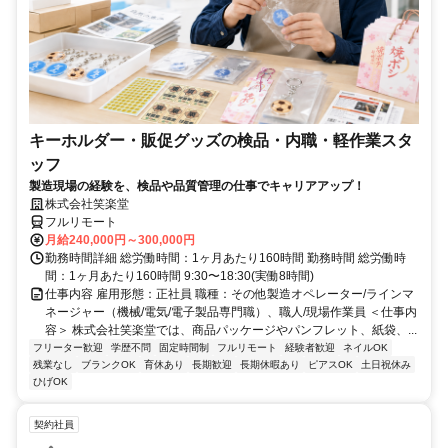
キーホルダー・販促グッズの検品・内職・軽作業スタ
ッフ
製造現場の経験を、検品や品質管理の仕事でキャリアアップ！
株式会社笑楽堂
フルリモート
月給240,000円～300,000円
勤務時間詳細 総労働時間：1ヶ月あたり160時間 勤務時間 総労働時
間：1ヶ月あたり160時間 9:30〜18:30(実働8時間)
仕事内容 雇用形態：正社員 職種：その他製造オペレーター/ラインマ
ネージャー（機械/電気/電子製品専門職）、職人/現場作業員 ＜仕事内
容＞ 株式会社笑楽堂では、商品パッケージやパンフレット、紙袋、...
フリーター歓迎
学歴不問
固定時間制
フルリモート
経験者歓迎
ネイルOK
残業なし
ブランクOK
育休あり
長期歓迎
長期休暇あり
ピアスOK
土日祝休み
ひげOK
契約社員