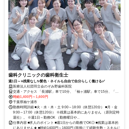
歯科クリニックの歯科衛生士
週1日～⭐残業なし✨髪色・ネイルも自由で自分らしく働ける✅
医療法人社団羽立会のぞみ野歯科医院
交通・アクセス 「長浦駅」車で10分、「袖ヶ浦駅」車で15分、「の
ぞみ野中央」バス停徒歩1分
時給1,400円～1,600円
千葉県袖ケ浦市
勤務時間詳細 ■火・水・木・土 9:00～18:00（休憩120分） ■月・金
9:00～17:00（休憩120分） ※残業は基本的にありません （原則定時
退社）。 ※週1日～勤務OK （勤務曜日や...
仕事内容 ■求人のポイント ■週1日からの勤務でOK◎ ■残業は基本的
にありません★ ■時給1400円～1600円 (面接にて経験年数・スキルに