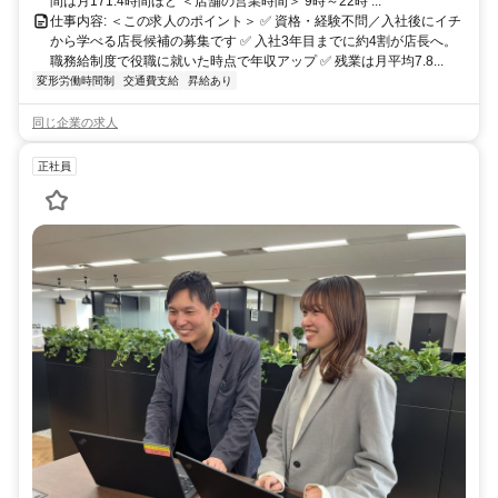
間は月171.4時間ほど ＜店舗の営業時間＞ 9時～22時 ...
仕事内容: ＜この求人のポイント＞ ✅ 資格・経験不問／入社後にイチ
から学べる店長候補の募集です ✅ 入社3年目までに約4割が店長へ。
職務給制度で役職に就いた時点で年収アップ ✅ 残業は月平均7.8...
変形労働時間制
交通費支給
昇給あり
同じ企業の求人
正社員