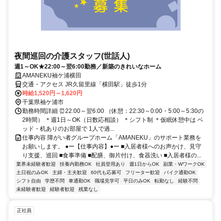
夜間巡回の介護スタッフ(世話人)
週1～OK★22:00～翌6:00勤務／新築のきれいなホーム
AMANEKU袖ケ浦横田
交通・アクセス JR久留里線「横田駅」徒歩1分
時給1,520円～1,620円
千葉県袖ケ浦市
勤務時間詳細 ⏰22:00～翌6:00 （休憩：22:30～0:00・5:00～5:30の
2時間） ＊週1日～OK（日数応相談） ＊シフト制 ＊仮眠休憩中は ベ
ッド・机ありのお部屋で 1人で過...
仕事内容 障がい者グループホーム「AMANEKU」のサポート業務を
お願いします。 ●ー【仕事内容】●ー ■入居者様へのお声かけ、見守
り支援、巡回 ■食事準備 ■配膳、御片付け、食器洗い ■入居者様の...
業界未経験者歓迎
扶養内勤務OK
社員登用あり
週1日からOK
副業・WワークOK
土日祝のみOK
主婦・主夫歓迎
60代も応募可
フリーター歓迎
バイク通勤OK
シフト自由
学歴不問
車通勤OK
職場見学可
平日のみOK
転勤なし
経験不問
未経験者歓迎
経験者歓迎
残業なし
正社員