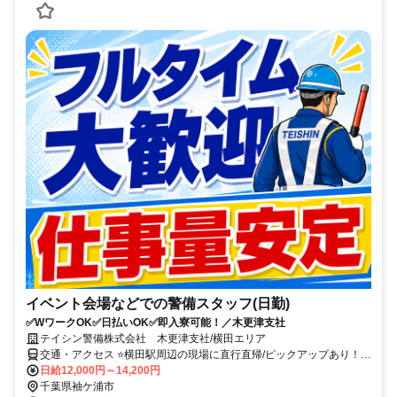
イベント会場などでの警備スタッフ(日勤)
✅WワークOK✅日払いOK✅即入寮可能！／木更津支社
テイシン警備株式会社 木更津支社/横田エリア
交通・アクセス ⭐横田駅周辺の現場に直行直帰/ピックアップあり！移
動の心配は不要です♪
日給12,000円～14,200円
千葉県袖ケ浦市