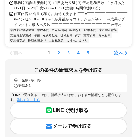
勤務時間詳細 実働時間：1日あたり8時間 平均勤務日数：1ヶ月あた
り21日 〜 22日 ⏰9:00～18:00 (実働8時間/休憩60分)
仕事内容 ✅成果で稼ぐ。納得で決まる ￣￣V￣￣￣￣￣￣￣￣￣￣￣
⏩インセン10～18％＆ 3か月後からコミッション制へ！ ⇒成果がダ
イレクトに収入へ反映 ￣￣￣￣￣￣￣￣￣￣￣￣￣￣￣￣ ⏩平均...
業界未経験者歓迎
学歴不問
固定時間制
転勤なし
経験不問
未経験者歓迎
交通費全額支給
午前
経験者歓迎
研修あり
夕方
賞与あり
育休あり
交通費支給
長期休暇あり
土日祝休み
入社祝い金あり
前へ
次へ
1
2
3
4
5
この条件の新着求人を受け取る
千葉県 / 横田駅
研修あり
「LINEで受け取る」では、新着求人のほか、おすすめ情報なども配信しま
す。
詳しくはこちら
LINEで受け取る
メールで受け取る