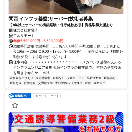
関西 インフラ基盤(サーバー)技術者募集
【3年以上サーバーの構築経験・保守経験必須】資格取得支援あり
株式会社林電子
フルリモート
年俸5,500,000円～6,500,000円
勤務時間詳細 実働時間：1日あたり8時間 平均勤務日数：1ヶ月あた
り19日 〜 20日 ⏰9:00～18:00（休憩60分） ※案件状況により時間外
勤務が 発生する場合がございます。
仕事内容 _/_/_/_/_/_/_/_/_/_/_/_/_/_/_/_/_/_/ メガバンク基盤を支える
インフラエンジニア募集 金融インフラの最前線で、 本物の基盤技術
を磨きませんか。 当社...
資格取得支援あり
固定時間制
転勤なし
フルリモート
経験者歓迎
研修あり
賞与あり
育休あり
交通費支給
土日祝休み
ひげOK
髪型・髪色自由
アルバイト・パート