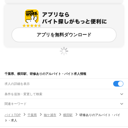
アプリを無料ダウンロード
千葉県、横田駅、研修ありのアルバイト・バイト求人情報
求人の詳細を表示
条件を追加・変更して検索
市区町村を追加・変更
関連キーワード
完全在宅ワーク 全国
シール貼り 在宅
現在地周辺
ガチャガチャ
犬カフェ
千葉県
駅を追加・変更
バイトTOP
千葉県
袖ケ浦市
横田駅
研修ありのアルバイト・バイ
千葉県
すべて
ト・求人
千葉市
すべて
職種を追加・変更
JR武蔵野線
中央区
花見川区
稲毛区
若葉区
緑区
美浜区