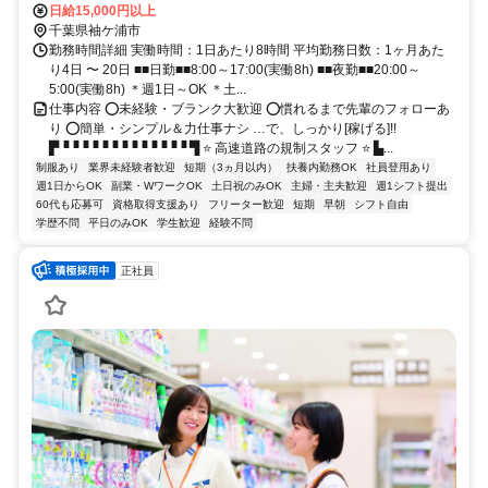
日給15,000円以上
千葉県袖ケ浦市
勤務時間詳細 実働時間：1日あたり8時間 平均勤務日数：1ヶ月あた
り4日 〜 20日 ■■日勤■■8:00～17:00(実働8h) ■■夜勤■■20:00～
5:00(実働8h) ＊週1日～OK ＊土...
仕事内容 ⭕未経験・ブランク大歓迎 ⭕慣れるまで先輩のフォローあ
り ⭕簡単・シンプル＆力仕事ナシ …で、しっかり[稼げる]!!
▛▝▝▝▝▝▝▝▝▝▝▝▝▝ ▜ ⭐ 高速道路の規制スタッフ ⭐ ▙...
制服あり
業界未経験者歓迎
短期（3ヵ月以内）
扶養内勤務OK
社員登用あり
週1日からOK
副業・WワークOK
土日祝のみOK
主婦・主夫歓迎
週1シフト提出
60代も応募可
資格取得支援あり
フリーター歓迎
短期
早朝
シフト自由
学歴不問
平日のみOK
学生歓迎
経験不問
正社員