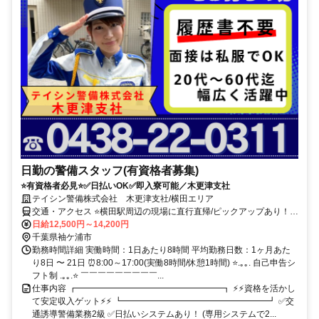
日勤の警備スタッフ(有資格者募集)
⭐有資格者必見⭐✅日払いOK✅即入寮可能／木更津支社
テイシン警備株式会社 木更津支社/横田エリア
交通・アクセス ⭐横田駅周辺の現場に直行直帰/ピックアップあり！移
動の心配は不要です♪
日給12,500円～14,200円
千葉県袖ケ浦市
勤務時間詳細 実働時間：1日あたり8時間 平均勤務日数：1ヶ月あた
り8日 〜 21日 ⏰8:00～17:00(実働8時間/休憩1時間) ⭐.｡｡. 自己申告シ
フト制 .｡｡.⭐ ￣￣￣￣￣￣￣￣￣...
仕事内容 ┏━━━━━━━━━━━━━━━━━┓ ⚡⚡資格を活かし
て安定収入ゲット⚡⚡ ┗━━━━━━━━━━━━━━━━━┛ ✅交
通誘導警備業務2級 ✅日払いシステムあり！ (専用システムで2...