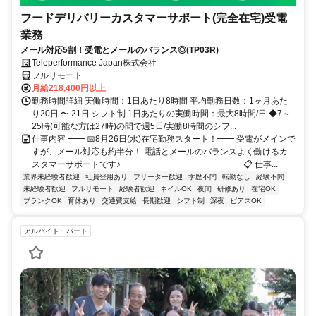
フードデリバリーカスタマーサポート(完全在宅)受電
業務
メール対応5割！受電とメールのバランス◎(TP03R)
Teleperformance Japan株式会社
フルリモート
月給218,400円以上
勤務時間詳細 実働時間：1日あたり8時間 平均勤務日数：1ヶ月あた
り20日 〜 21日 シフト制 1日あたりの実働時間：最大8時間/日 ◆7～
25時(可能な方は27時)の間で週5日/実働8時間のシフ...
仕事内容 ━━ 📅8月26日(水)在宅勤務スタート！━━ 受電がメインで
すが、メール対応も約半分！ 電話とメールのバランスよく働けるカ
スタマーサポートです♪ ━━━━━━━━━━━━━━ 📋 仕事...
業界未経験者歓迎
社員登用あり
フリーター歓迎
学歴不問
転勤なし
経験不問
未経験者歓迎
フルリモート
経験者歓迎
ネイルOK
夜間
研修あり
在宅OK
ブランクOK
育休あり
交通費支給
長期歓迎
シフト制
深夜
ピアスOK
アルバイト・パート