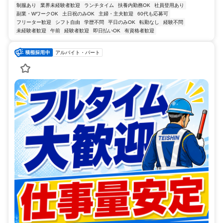
制服あり
業界未経験者歓迎
ランチタイム
扶養内勤務OK
社員登用あり
副業・WワークOK
土日祝のみOK
主婦・主夫歓迎
60代も応募可
フリーター歓迎
シフト自由
学歴不問
平日のみOK
転勤なし
経験不問
未経験者歓迎
午前
経験者歓迎
即日払いOK
有資格者歓迎
アルバイト・パート