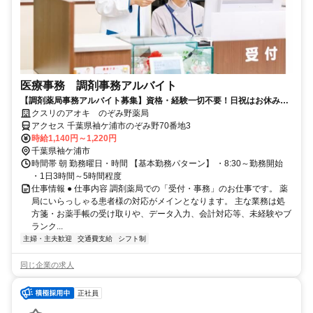
医療事務 調剤事務アルバイト
【調剤薬局事務アルバイト募集】資格・経験一切不要！日祝はお休みの
お仕事！
クスリのアオキ のぞみ野薬局
アクセス 千葉県袖ケ浦市のぞみ野70番地3
時給1,140円～1,220円
千葉県袖ケ浦市
時間帯 朝 勤務曜日・時間 【基本勤務パターン】 ・8:30～勤務開始
・1日3時間～5時間程度
仕事情報 ● 仕事内容 調剤薬局での「受付・事務」のお仕事です。 薬
局にいらっしゃる患者様の対応がメインとなります。 主な業務は処
方箋・お薬手帳の受け取りや、データ入力、会計対応等、未経験やブ
ランク...
主婦・主夫歓迎
交通費支給
シフト制
同じ企業の求人
正社員