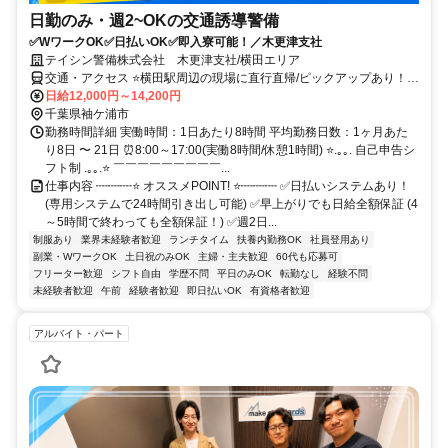
日勤のみ・週2~OKの交通誘導警備
✅WワークOK✅日払いOK✅即入寮可能！／木更津支社
テイシン警備株式会社 木更津支社/横田エリア
交通・アクセス ⭐横田駅周辺の現場に直行直帰/ピックアップあり！移
動の心配は不要です♪
日給12,000円～14,200円
千葉県袖ケ浦市
勤務時間詳細 実働時間：1日あたり8時間 平均勤務日数：1ヶ月あた
り8日 〜 21日 ⏰8:00～17:00(実働8時間/休憩1時間) ⭐.｡｡. 自己申告シ
フト制 .｡｡.⭐ ￣￣￣￣￣￣￣￣￣...
仕事内容 ┉┉┉⭐ オススメPOINT! ⭐┉┉┉ ✅日払いシステムあり！
(専用システムで24時間引き出し可能) ✅早上がりでも日給全額保証 (4
～5時間で終わっても全額保証！) ✅週2日...
制服あり
業界未経験者歓迎
ランチタイム
扶養内勤務OK
社員登用あり
副業・WワークOK
土日祝のみOK
主婦・主夫歓迎
60代も応募可
フリーター歓迎
シフト自由
学歴不問
平日のみOK
転勤なし
経験不問
未経験者歓迎
午前
経験者歓迎
即日払いOK
有資格者歓迎
アルバイト・パート