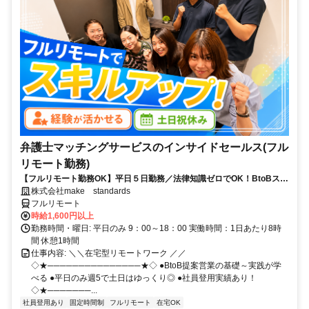
弁護士マッチングサービスのインサイドセールス(フル
リモート勤務)
【フルリモート勤務OK】平日５日勤務／法律知識ゼロでOK！BtoBスキ
ルが身につく営業職
株式会社make standards
フルリモート
時給1,600円以上
勤務時間・曜日: 平日のみ 9：00～18：00 実働時間：1日あたり8時
間 休憩1時間
仕事内容: ＼＼在宅型リモートワーク ／／
◇★───────────────★◇ ●BtoB提案営業の基礎～実践が学
べる ●平日のみ週5で土日はゆっくり◎ ●社員登用実績あり！
◇★───────...
社員登用あり
固定時間制
フルリモート
在宅OK