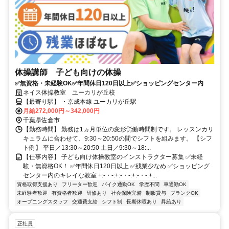
体操講師 子ども向けの体操
✅無資格・未経験OK✅年間休日120日以上✅ショッピングセンター内
ネイス体操教室 ユーカリが丘校
【最寄り駅】 ・京成本線 ユーカリが丘駅
月給272,000円～342,000円
千葉県佐倉市
【勤務時間】 勤務は1ヵ月単位の変形労働時間制です。 レッスンカリ
キュラムに合わせて、9:30～20:50の間でシフトを組みます。 【シフ
ト例】 平日／13:30～20:50 土日／9:30～18:...
【仕事内容】 子ども向け体操教室のインストラクター募集 ✅未経
験・無資格OK！ ✅年間休日120日以上 ✅残業少なめ ✅ショッピング
センター内のキレイな教室 +:-・-:+:-・-:+:-・-:+...
資格取得支援あり
フリーター歓迎
バイク通勤OK
学歴不問
車通勤OK
未経験者歓迎
有資格者歓迎
研修あり
社会保険完備
制服貸与
ブランクOK
オープニングスタッフ
交通費支給
シフト制
長期休暇あり
昇給あり
正社員