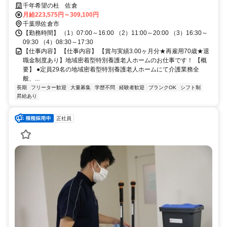
験者優遇✨車通勤ＯＫ❗️週休2日
千年希望の杜 佐倉
月給223,575円～309,100円
千葉県佐倉市
【勤務時間】 （1）07:00～16:00 （2）11:00～20:00 （3）16:30～
09:30 （4）08:30～17:30
【仕事内容】 【仕事内容】 【賞与実績3.00ヶ月分★再雇用70歳★退
職金制度あり】地域密着型特別養護老人ホームのお仕事です！ 【概
要】 ●定員29名の地域密着型特別養護老人ホームにて介護業務全
般、...
長期
フリーター歓迎
大量募集
学歴不問
経験者歓迎
ブランクOK
シフト制
昇給あり
正社員