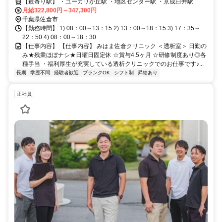
です✨
【最寄り駅】 ・ユーカリが丘駅 ・地区センター駅 ・京成臼井駅
月給322,800円～347,300円
千葉県佐倉市
【勤務時間】 1) 08：00～13：15 2) 13：00～18：15 3) 17：35～
22：50 4) 08：00～18：30
【仕事内容】 【仕事内容】 みはま佐倉クリニック ＜透析室＞ 日勤の
み★残業ほぼナシ★日曜日固定休 ☆賞与4.5ヶ月 ☆研修制度あり◎各
種手当 ・福利厚生が充実している透析クリニックでのお仕事です♪...
長期
学歴不問
経験者歓迎
ブランクOK
シフト制
昇給あり
正社員