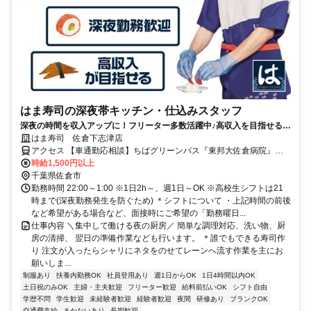
はま寿司の深夜帯キッチン・仕込みスタッフ
深夜の時間を収入アップに！フリーター多数活躍中♪高収入を目指せる環
境です！
はま寿司 佐倉下志津店
アクセス 【車通勤応相談】ちばグリーンバス『東邦大佐倉病院』バ
ス停下車 すぐそば
時給1,500円以上
千葉県佐倉市
勤務時間 22:00～1:00 ※1日2h～、週1日～OK ※高校生シフトは21
時まで(深夜勤務発生を防ぐため) ＊シフトについて ・上記時間の前後
など希望がある場合など、面接時にご希望の「勤務曜日...
仕事内容 ＼集中して働ける夜の厨房／ 簡単な調理対応、洗い物、厨
房の清掃、 翌日の準備作業なども行います。 ＊誰でもできる寿司作
り 注文が入ったらシャリにネタをのせてレーンへ流す作業を主にお
願いしま...
制服あり
扶養内勤務OK
社員登用あり
週1日からOK
1日4時間以内OK
土日祝のみOK
主婦・主夫歓迎
フリーター歓迎
給料前払いOK
シフト自由
学歴不問
学生歓迎
未経験者歓迎
経験者歓迎
夜間
研修あり
ブランクOK
交通費支給
まかないあり
長期歓迎