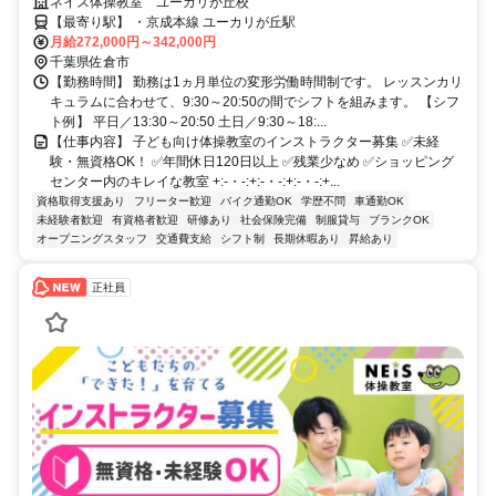
ネイス体操教室 ユーカリが丘校
【最寄り駅】 ・京成本線 ユーカリが丘駅
月給272,000円～342,000円
千葉県佐倉市
【勤務時間】 勤務は1ヵ月単位の変形労働時間制です。 レッスンカリ
キュラムに合わせて、9:30～20:50の間でシフトを組みます。 【シフ
ト例】 平日／13:30～20:50 土日／9:30～18:...
【仕事内容】 子ども向け体操教室のインストラクター募集 ✅未経
験・無資格OK！ ✅年間休日120日以上 ✅残業少なめ ✅ショッピング
センター内のキレイな教室 +:-・-:+:-・-:+:-・-:+...
資格取得支援あり
フリーター歓迎
バイク通勤OK
学歴不問
車通勤OK
未経験者歓迎
有資格者歓迎
研修あり
社会保険完備
制服貸与
ブランクOK
オープニングスタッフ
交通費支給
シフト制
長期休暇あり
昇給あり
正社員