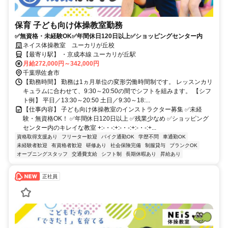
保育 子ども向け体操教室勤務
✅無資格・未経験OK✅年間休日120日以上✅ショッピングセンター内
ネイス体操教室 ユーカリが丘校
【最寄り駅】 ・京成本線 ユーカリが丘駅
月給272,000円～342,000円
千葉県佐倉市
【勤務時間】 勤務は1ヵ月単位の変形労働時間制です。 レッスンカリ
キュラムに合わせて、9:30～20:50の間でシフトを組みます。 【シフ
ト例】 平日／13:30～20:50 土日／9:30～18:...
【仕事内容】 子ども向け体操教室のインストラクター募集 ✅未経
験・無資格OK！ ✅年間休日120日以上 ✅残業少なめ ✅ショッピング
センター内のキレイな教室 +:-・-:+:-・-:+:-・-:+...
資格取得支援あり
フリーター歓迎
バイク通勤OK
学歴不問
車通勤OK
未経験者歓迎
有資格者歓迎
研修あり
社会保険完備
制服貸与
ブランクOK
オープニングスタッフ
交通費支給
シフト制
長期休暇あり
昇給あり
正社員