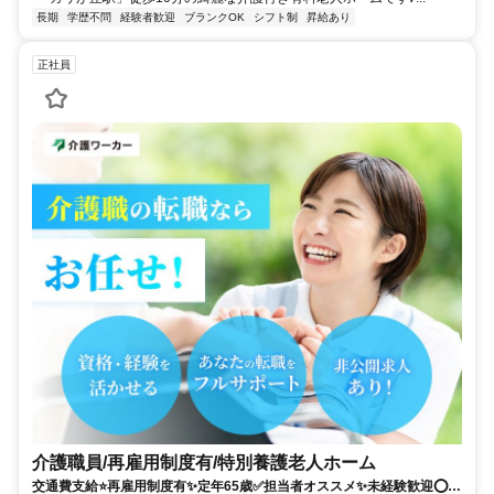
長期
学歴不問
経験者歓迎
ブランクOK
シフト制
昇給あり
正社員
介護職員/再雇用制度有/特別養護老人ホーム
交通費支給⭐️再雇用制度有✨定年65歳✅️担当者オススメ✨未経験歓迎⭕️経