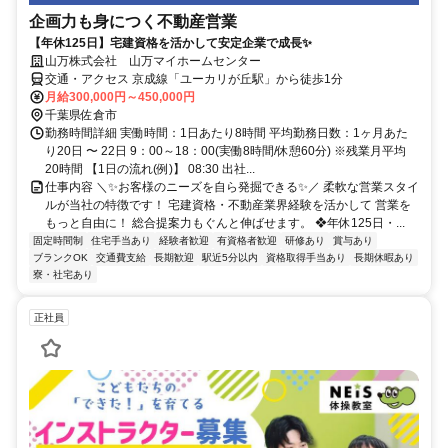
企画力も身につく不動産営業
【年休125日】宅建資格を活かして安定企業で成長✨
山万株式会社 山万マイホームセンター
交通・アクセス 京成線「ユーカリが丘駅」から徒歩1分
月給300,000円～450,000円
千葉県佐倉市
勤務時間詳細 実働時間：1日あたり8時間 平均勤務日数：1ヶ月あた
り20日 〜 22日 9：00～18：00(実働8時間/休憩60分) ※残業月平均
20時間 【1日の流れ(例)】 08:30 出社...
仕事内容 ＼✨お客様のニーズを自ら発掘できる✨／ 柔軟な営業スタイ
ルが当社の特徴です！ 宅建資格・不動産業界経験を活かして 営業を
もっと自由に！ 総合提案力もぐんと伸ばせます。 ❖年休125日・...
固定時間制
住宅手当あり
経験者歓迎
有資格者歓迎
研修あり
賞与あり
ブランクOK
交通費支給
長期歓迎
駅近5分以内
資格取得手当あり
長期休暇あり
寮・社宅あり
正社員