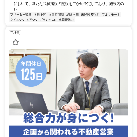
において、新たな福祉施設の開設を二か所予定しており、施設内の
レ...
フリーター歓迎
学歴不問
固定時間制
経験不問
未経験者歓迎
フルリモート
ネイルOK
在宅OK
ブランクOK
土日祝休み
正社員