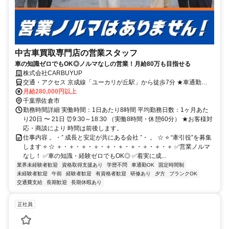
中古車買取専門店の営業スタッフ
車の知識ゼロでもOK◎ノルマなしの営業！月給80万も目指せる
株式会社CARBUYUP
交通・アクセス 京成線「ユーカリが丘駅」から徒歩7分 ★車通勤
OK（駐車場完備）
月給280,000円以上
千葉県佐倉市
勤務時間詳細 実働時間：1日あたり8時間 平均勤務日数：1ヶ月あた
り20日 〜 21日 ⏰9:30～18:30 （実働8時間・休憩60分） ★お客様対
応・商談により 時間は前後します。
仕事内容 。・⁺ 成長と安定が共にある会社 ⁺・ 。 ☆ ⭐ “牽引役”を募集
します ⭐ ☆ ＋・＋・＋・＋・＋・＋・＋・＋・＋・＋ ✅営業ノルマ
なし！ ✅車の知識・経験ゼロでもOK◎ ✅着実に成...
業界未経験者歓迎
資格取得支援あり
学歴不問
車通勤OK
固定時間制
未経験者歓迎
午前
経験者歓迎
有資格者歓迎
研修あり
夕方
ブランクOK
交通費支給
長期歓迎
長期休暇あり
正社員