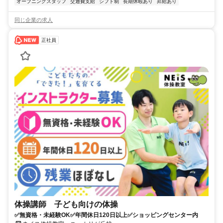
オープニングスタッフ
交通費支給
シフト制
長期休暇あり
昇給あり
同じ企業の求人
正社員
体操講師 子ども向けの体操
✅無資格・未経験OK✅年間休日120日以上✅ショッピングセンター内