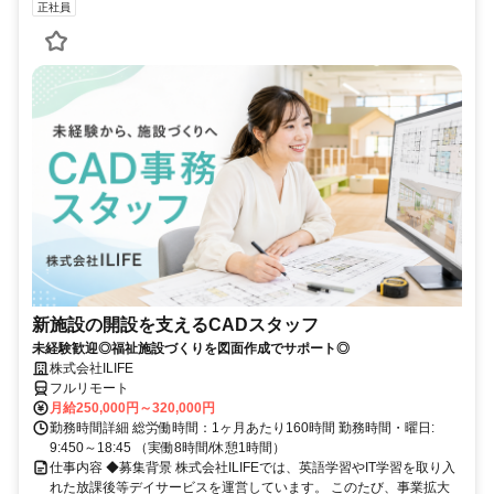
正社員
新施設の開設を支えるCADスタッフ
未経験歓迎◎福祉施設づくりを図面作成でサポート◎
株式会社ILIFE
フルリモート
月給250,000円～320,000円
勤務時間詳細 総労働時間：1ヶ月あたり160時間 勤務時間・曜日:
9:450～18:45 （実働8時間/休憩1時間）
仕事内容 ◆募集背景 株式会社ILIFEでは、英語学習やIT学習を取り入
れた放課後等デイサービスを運営しています。 このたび、事業拡大