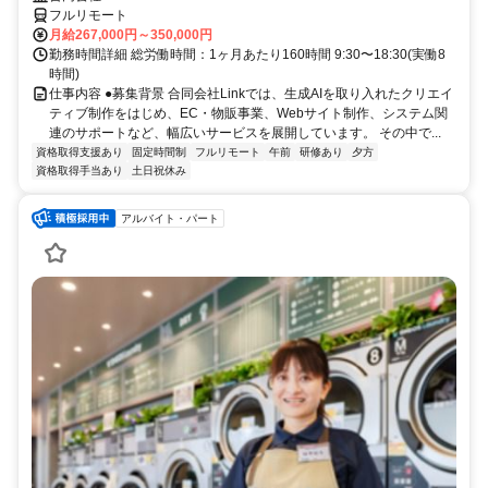
フルリモート
月給267,000円～350,000円
勤務時間詳細 総労働時間：1ヶ月あたり160時間 9:30〜18:30(実働8
時間)
仕事内容 ●募集背景 合同会社Linkでは、生成AIを取り入れたクリエイ
ティブ制作をはじめ、EC・物販事業、Webサイト制作、システム関
連のサポートなど、幅広いサービスを展開しています。 その中で...
資格取得支援あり
固定時間制
フルリモート
午前
研修あり
夕方
資格取得手当あり
土日祝休み
アルバイト・パート