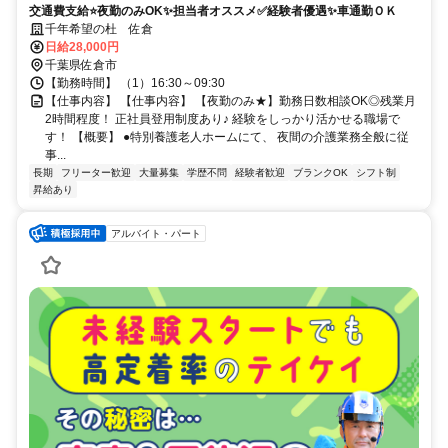
交通費支給⭐️夜勤のみOK✨担当者オススメ✅️経験者優遇✨車通勤ＯＫ
千年希望の杜 佐倉
日給28,000円
千葉県佐倉市
【勤務時間】 （1）16:30～09:30
【仕事内容】 【仕事内容】 【夜勤のみ★】勤務日数相談OK◎残業月
2時間程度！ 正社員登用制度あり♪ 経験をしっかり活かせる職場で
す！ 【概要】 ●特別養護老人ホームにて、 夜間の介護業務全般に従
事...
長期
フリーター歓迎
大量募集
学歴不問
経験者歓迎
ブランクOK
シフト制
昇給あり
アルバイト・パート