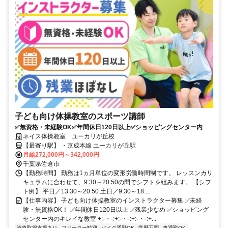
子ども向け体操教室のスポーツ講師
✅無資格・未経験OK✅年間休日120日以上✅ショッピングセンター内
ネイス体操教室 ユーカリが丘校
【最寄り駅】 ・京成本線 ユーカリが丘駅
月給272,000円～342,000円
千葉県佐倉市
【勤務時間】 勤務は1ヵ月単位の変形労働時間制です。 レッスンカリ
キュラムに合わせて、9:30～20:50の間でシフトを組みます。 【シフ
ト例】 平日／13:30～20:50 土日／9:30～18:...
【仕事内容】 子ども向け体操教室のインストラクター募集 ✅未経
験・無資格OK！ ✅年間休日120日以上 ✅残業少なめ ✅ショッピング
センター内のキレイな教室 +:-・-:+:-・-:+:-・-:+...
資格取得支援あり
フリーター歓迎
バイク通勤OK
学歴不問
車通勤OK