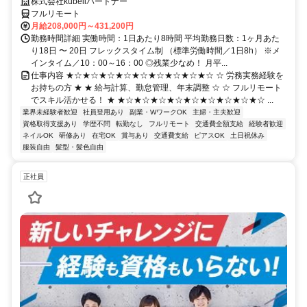
株式会社kubellパートナー
フルリモート
月給208,000円～431,200円
勤務時間詳細 実働時間：1日あたり8時間 平均勤務日数：1ヶ月あた
り18日 〜 20日 フレックスタイム制 （標準労働時間／1日8h） ※メ
インタイム／10：00～16：00 ◎残業少なめ！ 月平...
仕事内容 ★☆★☆★☆★☆★☆★☆★☆★☆★☆ ☆ 労務実務経験を
お持ちの方 ★ ★ 給与計算、勤怠管理、年末調整 ☆ ☆ フルリモート
でスキル活かせる！ ★ ★☆★☆★☆★☆★☆★☆★☆★☆★☆ ...
業界未経験者歓迎
社員登用あり
副業・WワークOK
主婦・主夫歓迎
資格取得支援あり
学歴不問
転勤なし
フルリモート
交通費全額支給
経験者歓迎
ネイルOK
研修あり
在宅OK
賞与あり
交通費支給
ピアスOK
土日祝休み
服装自由
髪型・髪色自由
正社員