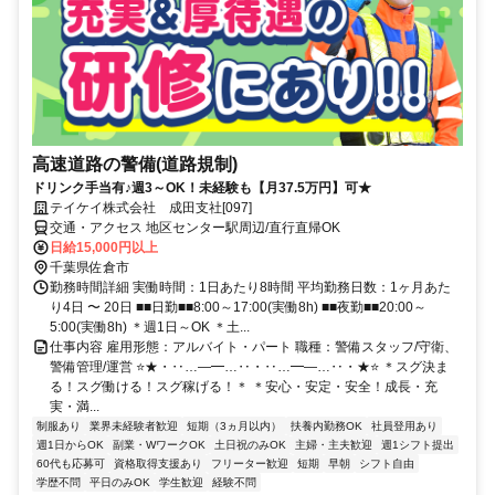
高速道路の警備(道路規制)
ドリンク手当有♪週3～OK！未経験も【月37.5万円】可★
テイケイ株式会社 成田支社[097]
交通・アクセス 地区センター駅周辺/直行直帰OK
日給15,000円以上
千葉県佐倉市
勤務時間詳細 実働時間：1日あたり8時間 平均勤務日数：1ヶ月あた
り4日 〜 20日 ■■日勤■■8:00～17:00(実働8h) ■■夜勤■■20:00～
5:00(実働8h) ＊週1日～OK ＊土...
仕事内容 雇用形態：アルバイト・パート 職種：警備スタッフ/守衛、
警備管理/運営 ⭐★・‥…―━…‥・‥…━―…‥・★⭐ ＊スグ決ま
る！スグ働ける！スグ稼げる！＊ ＊安心・安定・安全！成長・充
実・満...
制服あり
業界未経験者歓迎
短期（3ヵ月以内）
扶養内勤務OK
社員登用あり
週1日からOK
副業・WワークOK
土日祝のみOK
主婦・主夫歓迎
週1シフト提出
60代も応募可
資格取得支援あり
フリーター歓迎
短期
早朝
シフト自由
学歴不問
平日のみOK
学生歓迎
経験不問