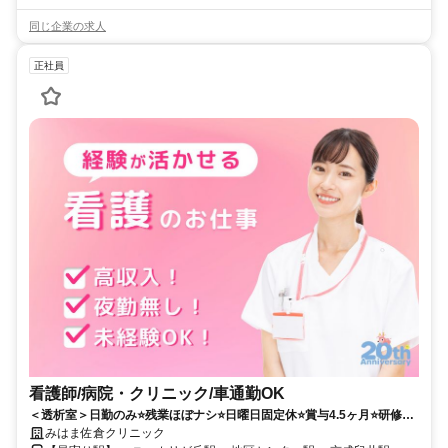
同じ企業の求人
正社員
看護師/病院・クリニック/車通勤OK
＜透析室＞日勤のみ⭐残業ほぼナシ⭐日曜日固定休⭐賞与4.5ヶ月⭐研修制
度あり⭕各種手当・福利厚生が充実している透析クリニックでのお仕事
みはま佐倉クリニック