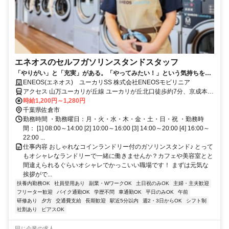
エネオスのセルフガソリンスタンドスタッフ
「やりがい」と「充実」がある。「やってみたい！」という気持ちを大
切にします。
ENEOS(エネオス) ユーカリSS 株式会社ENEOSモビリニア
アクセス 山万ユーカリが丘線 ユーカリが丘北口徒歩約7分、京成本線
ユーカリが丘北口徒歩約7分、京成本線 志津北口徒歩約8分
時給1,200円～1,280円
千葉県佐倉市
勤務時間 ・勤務曜日：月・火・水・木・金・土・日・祝 ・勤務時
間： [1] 08:00～14:00 [2] 10:00～16:00 [3] 14:00～20:00 [4] 16:00～
22:00 ...
仕事内容 おしゃれなコインランドリー付のガソリンスタンド♪ とって
もオシャレなランドリーで一緒に働きませんか？カフェや美容室とと
間違えられるぐらいオシャレでかっこいい職場です！ まずは元気な
挨拶がで...
扶養内勤務OK
社員登用あり
副業・WワークOK
土日祝のみOK
主婦・主夫歓迎
フリーター歓迎
バイク通勤OK
学歴不問
車通勤OK
平日のみOK
午前
研修あり
夕方
交通費支給
長期歓迎
駅近5分以内
週2・3日からOK
シフト制
社割あり
ピアスOK
同じ企業の求人