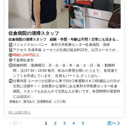
佐倉病院の清掃スタッフ
佐倉病院の清掃スタッフ 経験・学歴・年齢は不問！日常にも活きる技
術が身に付く◎
リジョイスカンパニー 東邦大学医療センター佐倉病院 清掃
アクセス 京成本線 ユーカリが丘南口徒歩約22分、山万ユーカリが丘
線 ユーカリが丘徒歩約24分、京成本線 京成臼井南口徒歩約28分 「ユ
時給1,200円以上
ーカリが丘駅」より車5分
千葉県佐倉市
勤務時間 ・勤務曜日：月・火・水・木・金・土・日・祝 ・勤務時
間： [1] 07:30～16:00 毎月、休みの希望を聞いたうえで、 各現場で
シフトを作成しています。 社員もパートも ざっくばら...
仕事内容 ユーカリが丘駅から車で5分◎車通勤ＯＫ◎60歳以上の方が
元気に活躍中！！ 自然豊かな場所にある東邦大学医療センター佐倉
病院。スタッフもおおらかで元気な人が多いです。休憩時間や退室時
には会話が...
研修あり
賞与あり
交通費支給
シフト制
同じ企業の求人
前へ
次へ
1
2
3
4
5