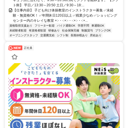
ト例】 平日／13:30～20:50 土日／9:30～18:...
【仕事内容】 子ども向け体操教室のインストラクター募集 ✅未経
験・無資格OK！ ✅年間休日120日以上 ✅残業少なめ ✅ショッピング
センター内のキレイな教室 +:-・-:+:-・-:+:-・-:+...
資格取得支援あり
フリーター歓迎
バイク通勤OK
学歴不問
車通勤OK
未経験者歓迎
有資格者歓迎
研修あり
社会保険完備
制服貸与
ブランクOK
オープニングスタッフ
交通費支給
シフト制
長期休暇あり
昇給あり
正社員