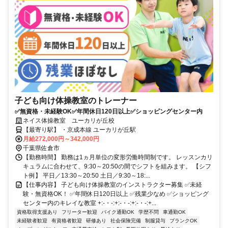
子ども向け体操教室のトレーナー
✅無資格・未経験OK✅年間休日120日以上✅ショッピングセンター内
ネイス体操教室 ユーカリが丘校
【最寄り駅】 ・京成本線 ユーカリが丘駅
月給272,000円～342,000円
千葉県佐倉市
【勤務時間】 勤務は1ヵ月単位の変形労働時間制です。 レッスンカリ
キュラムに合わせて、9:30～20:50の間でシフトを組みます。 【シフ
ト例】 平日／13:30～20:50 土日／9:30～18:...
【仕事内容】 子ども向け体操教室のインストラクター募集 ✅未経
験・無資格OK！ ✅年間休日120日以上 ✅残業少なめ ✅ショッピング
センター内のキレイな教室 +:-・-:+:-・-:+:-・-:+...
資格取得支援あり
フリーター歓迎
バイク通勤OK
学歴不問
車通勤OK
未経験者歓迎
有資格者歓迎
研修あり
社会保険完備
制服貸与
ブランクOK