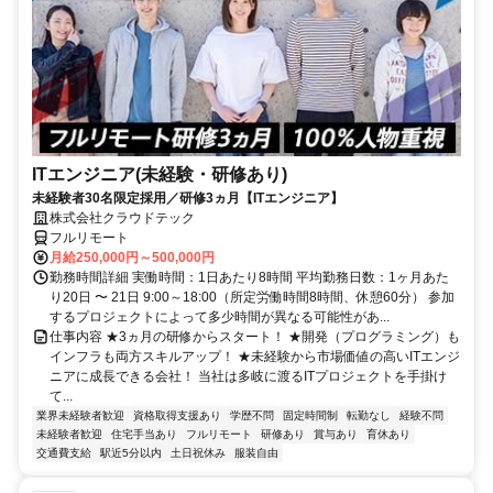
ITエンジニア(未経験・研修あり)
未経験者30名限定採用／研修3ヵ月【ITエンジニア】
株式会社クラウドテック
フルリモート
月給250,000円～500,000円
勤務時間詳細 実働時間：1日あたり8時間 平均勤務日数：1ヶ月あた
り20日 〜 21日 9:00～18:00（所定労働時間8時間、休憩60分） 参加
するプロジェクトによって多少時間が異なる可能性があ...
仕事内容 ★3ヵ月の研修からスタート！ ★開発（プログラミング）も
インフラも両方スキルアップ！ ★未経験から市場価値の高いITエンジ
ニアに成長できる会社！ 当社は多岐に渡るITプロジェクトを手掛け
て...
業界未経験者歓迎
資格取得支援あり
学歴不問
固定時間制
転勤なし
経験不問
未経験者歓迎
住宅手当あり
フルリモート
研修あり
賞与あり
育休あり
交通費支給
駅近5分以内
土日祝休み
服装自由