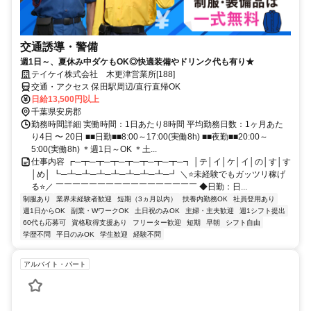
交通誘導・警備
週1日～、夏休み中ダケもOK◎快適装備やドリンク代も有り★
テイケイ株式会社 木更津営業所[188]
交通・アクセス 保田駅周辺/直行直帰OK
日給13,500円以上
千葉県安房郡
勤務時間詳細 実働時間：1日あたり8時間 平均勤務日数：1ヶ月あた
り4日 〜 20日 ■■日勤■■8:00～17:00(実働8h) ■■夜勤■■20:00～
5:00(実働8h) ＊週1日～OK ＊土...
仕事内容 ┏─┳─┳─┳─┳─┳─┳─┳─┓ │テ│イ│ケ│イ│の│す│す
│め│ ┗─┻─┻─┻─┻─┻─┻─┻─┛ ＼⭐未経験でもガッツリ稼げ
る⭐／ ￣￣￣￣￣￣￣￣￣￣￣￣￣￣￣￣￣ ◆日勤：日...
制服あり
業界未経験者歓迎
短期（3ヵ月以内）
扶養内勤務OK
社員登用あり
週1日からOK
副業・WワークOK
土日祝のみOK
主婦・主夫歓迎
週1シフト提出
60代も応募可
資格取得支援あり
フリーター歓迎
短期
早朝
シフト自由
学歴不問
平日のみOK
学生歓迎
経験不問
アルバイト・パート