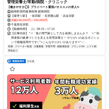
管理栄養士/常勤/病院・クリニック
【働きやすさ⭕️】プライベート重視✅️オススメの求人✨
鋸南町国民健康保険 鋸南病院
【最寄り駅】 ・保田駅 ・安房勝山駅 ・浜金谷駅
月給248,000円～350,000円
千葉県安房郡
【勤務時間】 （1）08:15～17:15
【仕事内容】 *.+゜食の専門家として力を発揮しませんか？ ゜+.* 利
用者様の健康づくりを支える管理栄養士！ やりがいのあるポジショ
ンで積極採用中です♪ *⭐️こんなやりがいがあります⭐️* ✅️...
長期
フリーター歓迎
大量募集
学歴不問
経験者歓迎
ブランクOK
シフト制
昇給あり
正社員