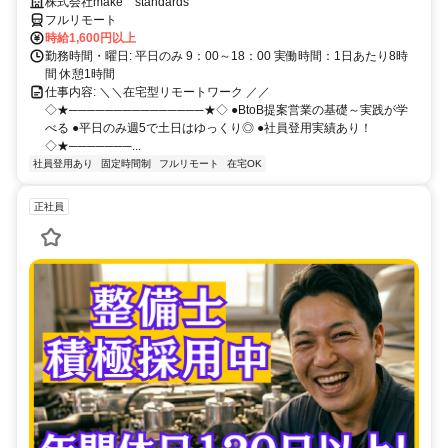
ルが身につく営業職
株式会社make standards
フルリモート
時給1,600円以上
勤務時間・曜日: 平日のみ 9：00～18：00 実働時間：1日あたり8時
間 休憩1時間
仕事内容: ＼＼在宅型リモートワーク ／／
◇★───────────────★◇ ●BtoB提案営業の基礎～実践が学
べる ●平日のみ週5で土日はゆっくり◎ ●社員登用実績あり！
◇★───────...
社員登用あり
固定時間制
フルリモート
在宅OK
正社員