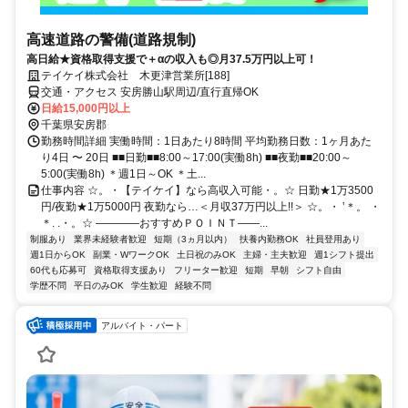
高速道路の警備(道路規制)
高日給★資格取得支援で＋αの収入も◎月37.5万円以上可！
テイケイ株式会社 木更津営業所[188]
交通・アクセス 安房勝山駅周辺/直行直帰OK
日給15,000円以上
千葉県安房郡
勤務時間詳細 実働時間：1日あたり8時間 平均勤務日数：1ヶ月あた
り4日 〜 20日 ■■日勤■■8:00～17:00(実働8h) ■■夜勤■■20:00～
5:00(実働8h) ＊週1日～OK ＊土...
仕事内容 ☆。・【テイケイ】なら高収入可能・。☆ 日勤★1万3500
円/夜勤★1万5000円 夜勤なら…＜月収37万円以上!!＞ ☆。・ ‛＊。 ・
＊. .・。☆ ――――おすすめＰＯＩＮＴ――...
制服あり
業界未経験者歓迎
短期（3ヵ月以内）
扶養内勤務OK
社員登用あり
週1日からOK
副業・WワークOK
土日祝のみOK
主婦・主夫歓迎
週1シフト提出
60代も応募可
資格取得支援あり
フリーター歓迎
短期
早朝
シフト自由
学歴不問
平日のみOK
学生歓迎
経験不問
アルバイト・パート