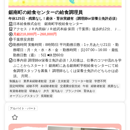
鋸南町の給食センターの給食調理員
年休125日・残業なし！産休・育休実績有（調理師or栄養士免許必須）
日本給食株式会社 鋸南町学校給食センター
アクセス ＪＲ内房線/ＪＲ総武本線 保田（千葉県）徒歩約12分、ＪＲ
内房線/ＪＲ総武本線 安房勝山徒歩約49分
月給210,000円～260,000円
千葉県安房郡
勤務時間 実働時間：8時間/日 平均勤務日数：1ヶ月あたり21日 ・勤
務曜日：月・火・水・木・金 ・勤務時間： [1] 07:00～16:00 ・最低
勤務日数（週）：5日 ■休憩60分
仕事内容 調理師or栄養士免許必須！入社後は、仕事のコツや流れを学
ぶことからスタート！ 鋸南町にある鋸南町学校給食センターにて給
食調理スタッフを募集！ 調理師もしくは栄養士免許のどちらかは必
須。 月間...
制服あり
業界未経験者歓迎
主婦・主夫歓迎
フリーター歓迎
学歴不問
固定時間制
経験不問
未経験者歓迎
交通費全額支給
午前
経験者歓迎
残業なし
有資格者歓迎
研修あり
夕方
賞与あり
ブランクOK
育休あり
オープニングスタッフ
長期歓迎
アルバイト・パート