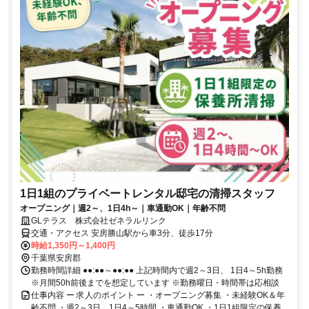
1日1組のプライベートレンタル邸宅の清掃スタッフ
オープニング｜週2～、1日4h～｜車通勤OK｜年齢不問
GLテラス 株式会社ゼネラルリンク
交通・アクセス 安房勝山駅から車3分、徒歩17分
時給1,350円～1,400円
千葉県安房郡
勤務時間詳細 ●●:●●～●●:●● 上記時間内で週2～3日、 1日4～5h勤務
※月間50h前後までを想定しています ※勤務曜日・時間帯は応相談
仕事内容 ー 求人のポイント ー ・オープニング募集 ・未経験OK＆年
齢不問 ・週2～3日、1日4～5時間 ・車通勤OK ・1日1組限定の保養