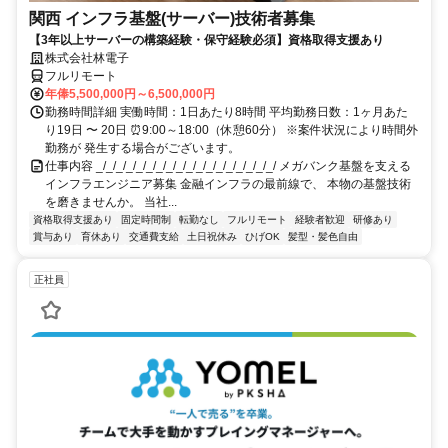
関西 インフラ基盤(サーバー)技術者募集
【3年以上サーバーの構築経験・保守経験必須】資格取得支援あり
株式会社林電子
フルリモート
年俸5,500,000円～6,500,000円
勤務時間詳細 実働時間：1日あたり8時間 平均勤務日数：1ヶ月あた
り19日 〜 20日 ⏰9:00～18:00（休憩60分） ※案件状況により時間外
勤務が 発生する場合がございます。
仕事内容 _/_/_/_/_/_/_/_/_/_/_/_/_/_/_/_/_/_/ メガバンク基盤を支える
インフラエンジニア募集 金融インフラの最前線で、 本物の基盤技術
を磨きませんか。 当社...
資格取得支援あり
固定時間制
転勤なし
フルリモート
経験者歓迎
研修あり
賞与あり
育休あり
交通費支給
土日祝休み
ひげOK
髪型・髪色自由
正社員