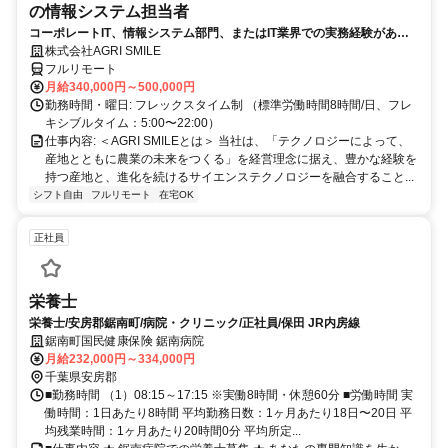
の情報システム担当者
コーポレートIT、情報システム部門、またはIT業界での実務経験がある
方、大歓迎！
株式会社AGRI SMILE
フルリモート
月給340,000円～500,000円
勤務時間・曜日: フレックスタイム制 （標準労働時間8時間/日、フレ
キシブルタイム：5:00〜22:00）
仕事内容: ＜AGRI SMILEとは＞ 当社は、「テクノロジーによって、
産地とともに農業の未来をつくる」を経営理念に据え、豊かな経験を
持つ産地と、進化を続けるサイエンステクノロジーを融合すること...
シフト自由
フルリモート
在宅OK
正社員
栄養士
栄養士/安房郡鋸南町/病院・クリニック/正社員/保田 JR内房線
鋸南町国民健康保険 鋸南病院
月給232,000円～334,000円
千葉県安房郡
■勤務時間 （1）08:15～17:15 ※実働8時間・休憩60分 ■労働時間 実
働時間：1日あたり8時間 平均勤務日数：1ヶ月あたり18日〜20日 平
均残業時間：1ヶ月あたり20時間0分 平均所定...