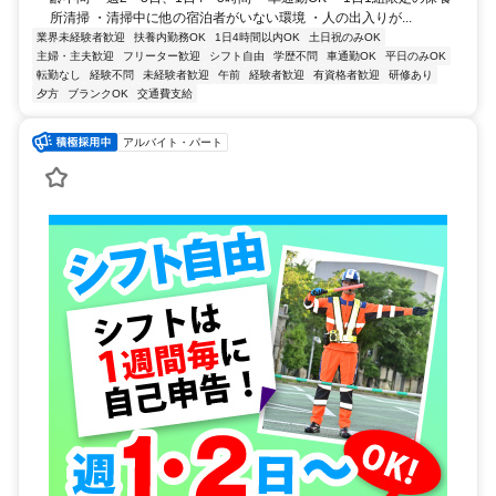
所清掃 ・清掃中に他の宿泊者がいない環境 ・人の出入りが...
業界未経験者歓迎
扶養内勤務OK
1日4時間以内OK
土日祝のみOK
主婦・主夫歓迎
フリーター歓迎
シフト自由
学歴不問
車通勤OK
平日のみOK
転勤なし
経験不問
未経験者歓迎
午前
経験者歓迎
有資格者歓迎
研修あり
夕方
ブランクOK
交通費支給
アルバイト・パート