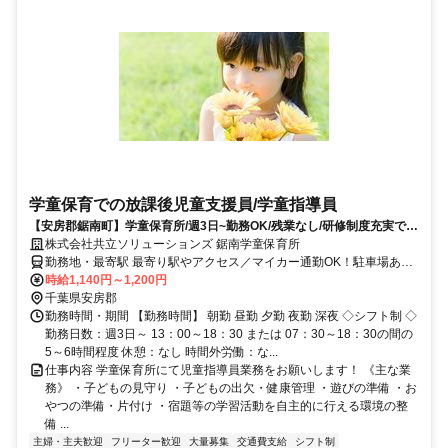
学童保育での放課後児童支援員/学童指導員
【安房郡鋸南町】学童保育所/週3日~勤務OK/残業なし/研修制度充実で無
資格･未経験の方も安心♪
株式会社共立ソリューションズ 鋸南学童保育所
勤務地・最寄駅 最寄り駅やアクセス／マイカー通勤OK！駐車場あり♪
JR内房線 安房勝山駅 徒歩8分 JR内房線 岩井駅
時給1,140円～1,200円
千葉県安房郡
勤務時間・期間 【勤務時間】 朝勤 昼勤 夕勤 夜勤 深夜 ◇シフト制 ◇
勤務日数：週3日～ 13：00～18：30 または 07：30～18：30の間の
5～6時間程度 休憩：なし 時間外労働：な...
仕事内容 学童保育所にて児童指導員業務をお願いします！ 《主な業
務》 ・子どもの見守り ・子どもの出欠・健康管理 ・遊びの準備 ・お
やつの準備・片付け ・宿題等の学習活動を自主的に行える環境の整
備 ...
主婦・主夫歓迎
フリーター歓迎
大量募集
交通費支給
シフト制