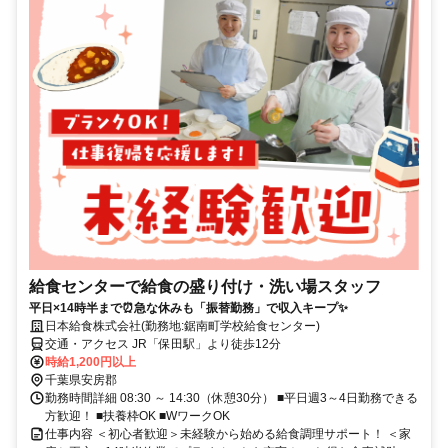
給食センターで給食の盛り付け・洗い場スタッフ
平日×14時半まで⏰急な休みも「振替勤務」で収入キープ✨
日本給食株式会社(勤務地:鋸南町学校給食センター)
交通・アクセス JR「保田駅」より徒歩12分
時給1,200円以上
千葉県安房郡
勤務時間詳細 08:30 ～ 14:30（休憩30分） ■平日週3～4日勤務できる
方歓迎！ ■扶養枠OK ■WワークOK
仕事内容 ＜初心者歓迎＞未経験から始める給食調理サポート！ ＜家