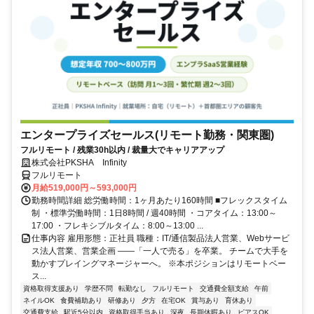
エンタープライズセールス(リモート勤務・関東圏)
フルリモート / 残業30h以内 / 裁量大でキャリアアップ
株式会社PKSHA Infinity
フルリモート
月給519,000円～593,000円
勤務時間詳細 総労働時間：1ヶ月あたり160時間 ■フレックスタイム
制 ・標準労働時間：1日8時間 / 週40時間 ・コアタイム：13:00～
17:00 ・フレキシブルタイム：8:00～13:00 ...
仕事内容 雇用形態：正社員 職種：IT/通信製品法人営業、Webサービ
ス法人営業、営業企画 ――「一人で売る」を卒業。 チームで大手を
動かすプレイングマネージャーへ。 ※本ポジションはリモートベー
ス...
資格取得支援あり
学歴不問
転勤なし
フルリモート
交通費全額支給
午前
ネイルOK
食費補助あり
研修あり
夕方
在宅OK
賞与あり
育休あり
交通費支給
駅近5分以内
資格取得手当あり
深夜
長期休暇あり
ピアスOK