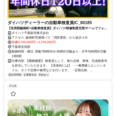
ダイハツディーラーの自動車検査員/C_80185
【安房郡鋸南町×自動車検査員】ダイハツ/研修制度充実/チームでフォロ
ーする体制/残業少な目
ダイハツ千葉販売株式会社
アクセス: 鋸南町営循環バス「消防署前」から徒歩３分
年俸3,700,000円～4,700,000円
千葉県安房郡
勤務時間・曜日: 実働7時間45分 時間外労働あり：月平均時間外労働
19時間
仕事内容: 【職務概要】 検査員として、車の点検、車検、完成検査等
を担当していただきます。 【具体的には】 ・一般整備 Lエンジンオ
イル、タイヤ交換や修理などを行います。 ・定期点検、...
固定時間制
交通費支給
昇給あり
正社員