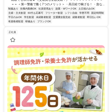
＝＝ ＜第一警備で働く7つのメリット＞ ・高日給で稼げる！ ・急な...
制服あり
扶養内勤務OK
社員登用あり
副業・WワークOK
土日祝のみOK
主婦・主夫歓迎
60代も応募可
フリーター歓迎
シフト自由
学歴不問
固定時間制
平日のみOK
学生歓迎
未経験者歓迎
交通費全額支給
経験者歓迎
即日払いOK
有資格者歓迎
研修あり
ブランクOK
正社員