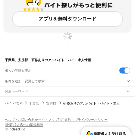
アプリを無料ダウンロード
千葉県、安房郡、研修ありのアルバイト・バイト求人情報
求人の詳細を表示
条件を追加・変更して検索
市区町村を追加・変更
関連キーワード
千葉県 機能訓練 あん摩
千葉県 印旛郡 安食駅 近くの
千葉県 印旛郡 安食駅 大学生
千葉県
駅を追加・変更
バイトTOP
千葉県
安房郡
研修ありのアルバイト・バイト・求人
千葉県 成田市 実務者研修
福島県 会津若松市 研修制度あり
千葉県
すべて
千葉市
すべて
職種を追加・変更
JR武蔵野線
中央区
花見川区
稲毛区
若葉区
緑区
美浜区
南流山駅
新松戸駅
新八柱駅
東松戸駅
市川大野駅
船橋法典駅
西船橋駅
飲食・フードサービス
ヘルプ・お問い合わせ
サイトマップ
利用規約・プライバシーポリシー
銚子市
市川市
船橋市
館山市
木更津市
松戸市
野田市
茂原市
成田市
佐倉市
東金市
特徴を追加・変更
飲食・フードサービス
すべて
[企業]求人広告の掲載相談
JR中央・総武線
旭市
習志野市
柏市
勝浦市
市原市
流山市
八千代市
我孫子市
鴨川市
鎌ケ谷市
ホールスタッフ
キッチンスタッフ
皿洗い・洗い場
精肉・鮮魚加工
給食調理
人気
市川駅
本八幡駅
下総中山駅
西船橋駅
船橋駅
東船橋駅
津田沼駅
幕張本郷駅
幕張駅
君津市
富津市
浦安市
四街道市
袖ケ浦市
八街市
印西市
白井市
富里市
南房総市
雇用形態を追加・変更
新着求人を受け取る
パン屋（ベーカリー）
フードカウンター販売員
バー（BAR）・バーテンダー
日払いOK
高校生歓迎
学生歓迎
深夜の仕事
髪型・髪色自由
ひげOK
ネイルOK