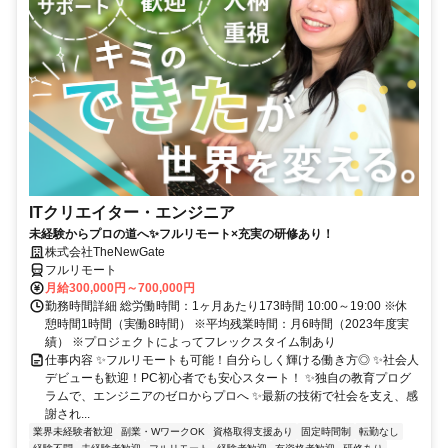
ITクリエイター・エンジニア
未経験からプロの道へ✨フルリモート×充実の研修あり！
株式会社TheNewGate
フルリモート
月給300,000円～700,000円
勤務時間詳細 総労働時間：1ヶ月あたり173時間 10:00～19:00 ※休
憩時間1時間（実働8時間） ※平均残業時間：月6時間（2023年度実
績） ※プロジェクトによってフレックスタイム制あり
仕事内容 ✨フルリモートも可能！自分らしく輝ける働き方◎ ✨社会人
デビューも歓迎！PC初心者でも安心スタート！ ✨独自の教育プログ
ラムで、エンジニアのゼロからプロへ ✨最新の技術で社会を支え、感
謝され...
業界未経験者歓迎
副業・WワークOK
資格取得支援あり
固定時間制
転勤なし