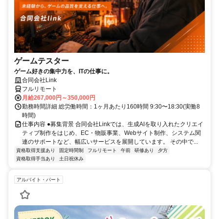
ゲームテスター
ゲーム好きの集中力を、ITの仕事に。
合同会社Link
フルリモート
月給267,000円～350,000円
勤務時間詳細 総労働時間：1ヶ月あたり160時間 9:30〜18:30(実働8
時間)
仕事内容 ●募集背景 合同会社Linkでは、生成AIを取り入れたクリエイ
ティブ制作をはじめ、EC・物販事業、Webサイト制作、システム関
連のサポートなど、幅広いサービスを展開しています。 その中で...
資格取得支援あり
固定時間制
フルリモート
午前
研修あり
夕方
資格取得手当あり
土日祝休み
アルバイト・パート