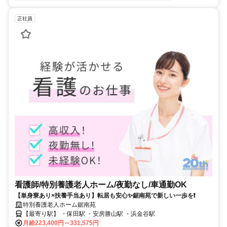
正社員
看護師/特別養護老人ホーム/夜勤なし/車通勤OK
【単身寮あり×扶養手当あり】転居も安心✨鋸南苑で新しい一歩を❗️
特別養護老人ホーム鋸南苑
【最寄り駅】 ・保田駅 ・安房勝山駅 ・浜金谷駅
月給223,400円～331,575円