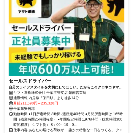
セールスドライバー
自分のライフスタイルを大切にしてほしい。だからこそクロネコヤマト
は収入も休日も充実
ヤマト運輸株式会社 千葉主管支店 鋸南営業所
通勤情報 内房線「保田駅」より徒歩14分
月給211,590円～235,320円
千葉県安房郡
勤務時間 ●1日所定時間 8時間 /週所定40時間 ●月間所定時間は 165時
間（残業時間25時間程度） ●年間所定時間 1,976時間（残業時間300
時間程度） シフト例） 8：00～19：0...
仕事内容 あなたの届ける荷物が、 誰かの特別な一日をつくる。 クロ