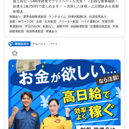
庭と両立＞14時半終業でプライベートも充実！ ＜お得な食事補助＞
給食を1食250円で楽しめます！ ＜充実した休暇＞土日祝休み＆長期
休暇あ...
制服あり
業界未経験者歓迎
ランチタイム
扶養内勤務OK
社員登用あり
副業・WワークOK
主婦・主夫歓迎
フリーター歓迎
バイク通勤OK
学歴不問
車通勤OK
平日のみOK
転勤なし
経験不問
未経験者歓迎
交通費全額支給
午前
経験者歓迎
有資格者歓迎
研修あり
アルバイト・パート