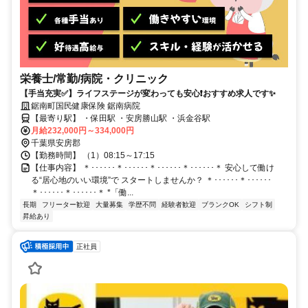
栄養士/常勤/病院・クリニック
【手当充実✅️】ライフステージが変わっても安心❗️おすすめ求人です✨
鋸南町国民健康保険 鋸南病院
【最寄り駅】 ・保田駅 ・安房勝山駅 ・浜金谷駅
月給232,000円～334,000円
千葉県安房郡
【勤務時間】 （1）08:15～17:15
【仕事内容】 ＊･･････＊･･････＊･･････＊･･････＊ 安心して働け
る“居心地のいい環境”で スタートしませんか？ ＊･･････＊･･････
＊･･････＊･･････＊ *「働...
長期
フリーター歓迎
大量募集
学歴不問
経験者歓迎
ブランクOK
シフト制
昇給あり
正社員