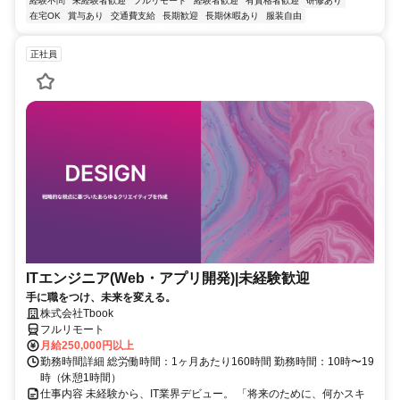
経験不問
未経験者歓迎
フルリモート
経験者歓迎
有資格者歓迎
研修あり
在宅OK
賞与あり
交通費支給
長期歓迎
長期休暇あり
服装自由
正社員
ITエンジニア(Web・アプリ開発)|未経験歓迎
手に職をつけ、未来を変える。
株式会社Tbook
フルリモート
月給250,000円以上
勤務時間詳細 総労働時間：1ヶ月あたり160時間 勤務時間：10時〜19
時（休憩1時間）
仕事内容 未経験から、IT業界デビュー。 「将来のために、何かスキ