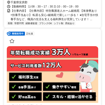
千葉県安房郡
【勤務時間】 1) 08：30～17：30 2) 10：00～19：00
【仕事内容】 【仕事内容】 特別養護老人ホーム鋸南苑 【単身寮あり
×扶養手当あり】 転居も安心♪鋸南苑で新しい一歩を！ ●住宅手当や扶
養手当など、職員の生活を支える福利厚生が充実しています！ ...
長期
学歴不問
経験者歓迎
ブランクOK
シフト制
昇給あり
正社員