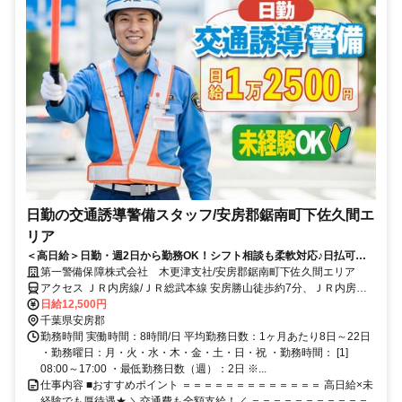
日勤の交通誘導警備スタッフ/安房郡鋸南町下佐久間エ
リア
＜高日給＞日勤・週2日から勤務OK！シフト相談も柔軟対応♪日払可◎
未経験歓迎★
第一警備保障株式会社 木更津支社/安房郡鋸南町下佐久間エリア
アクセス ＪＲ内房線/ＪＲ総武本線 安房勝山徒歩約7分、ＪＲ内房線/
ＪＲ総武本線 岩井徒歩約35分、ＪＲ内房線/ＪＲ総武本線 保田（千葉
日給12,500円
県）徒歩約46分 直行直帰OK＊交通費全額支給＊
千葉県安房郡
勤務時間 実働時間：8時間/日 平均勤務日数：1ヶ月あたり8日～22日
・勤務曜日：月・火・水・木・金・土・日・祝 ・勤務時間： [1]
08:00～17:00 ・最低勤務日数（週）：2日 ※...
仕事内容 ■おすすめポイント ＝＝＝＝＝＝＝＝＝＝＝＝＝ 高日給×未
経験でも厚待遇★ ＼交通費も全額支給！／ ＝＝＝＝＝＝＝＝＝＝＝