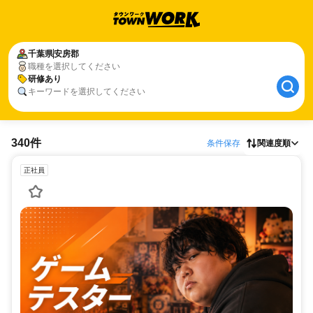
千葉県
安房郡
職種を選択してください
研修あり
キーワードを選択してください
340件
条件保存
関連度順
正社員