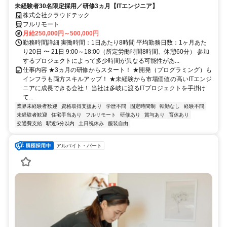
未経験者30名限定採用／研修3ヵ月【ITエンジニア】
株式会社クラウドテック
フルリモート
月給250,000円～500,000円
勤務時間詳細 実働時間：1日あたり8時間 平均勤務日数：1ヶ月あた
り20日 〜 21日 9:00～18:00（所定労働時間8時間、休憩60分） 参加
するプロジェクトによって多少時間が異なる可能性があ...
仕事内容 ★3ヵ月の研修からスタート！ ★開発（プログラミング）も
インフラも両方スキルアップ！ ★未経験から市場価値の高いITエンジ
ニアに成長できる会社！ 当社は多岐に渡るITプロジェクトを手掛け
て...
業界未経験者歓迎
資格取得支援あり
学歴不問
固定時間制
転勤なし
経験不問
未経験者歓迎
住宅手当あり
フルリモート
研修あり
賞与あり
育休あり
交通費支給
駅近5分以内
土日祝休み
服装自由
アルバイト・パート