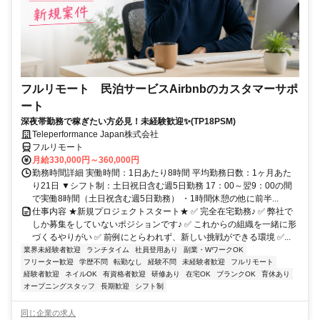
フルリモート 民泊サービスAirbnbのカスタマーサポ
ート
深夜帯勤務で稼ぎたい方必見！未経験歓迎✨(TP18PSM)
Teleperformance Japan株式会社
フルリモート
月給330,000円～360,000円
勤務時間詳細 実働時間：1日あたり8時間 平均勤務日数：1ヶ月あた
り21日 ▼シフト制：土日祝日含む週5日勤務 17：00～翌9：00の間
で実働8時間（土日祝含む週5日勤務） ・1時間休憩の他に前半...
仕事内容 ★新規プロジェクトスタート★ ✅ 完全在宅勤務♪ ✅ 弊社で
しか募集をしていないポジションです♪ ✅ これからの組織を一緒に形
づくるやりがい ✅ 前例にとらわれず、新しい挑戦ができる環境 ✅...
業界未経験者歓迎
ランチタイム
社員登用あり
副業・WワークOK
フリーター歓迎
学歴不問
転勤なし
経験不問
未経験者歓迎
フルリモート
経験者歓迎
ネイルOK
有資格者歓迎
研修あり
在宅OK
ブランクOK
育休あり
オープニングスタッフ
長期歓迎
シフト制
同じ企業の求人