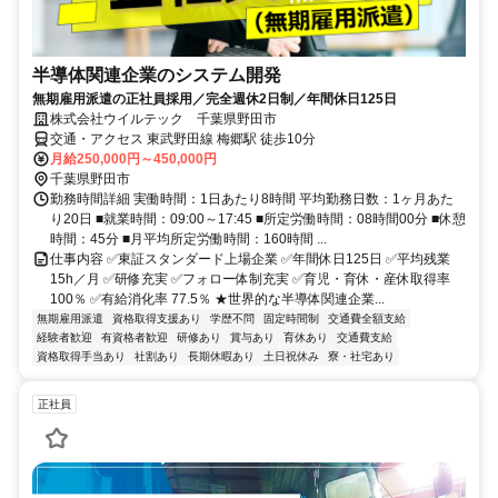
半導体関連企業のシステム開発
無期雇用派遣の正社員採用／完全週休2日制／年間休日125日
株式会社ウイルテック 千葉県野田市
交通・アクセス 東武野田線 梅郷駅 徒歩10分
月給250,000円～450,000円
千葉県野田市
勤務時間詳細 実働時間：1日あたり8時間 平均勤務日数：1ヶ月あた
り20日 ■就業時間：09:00～17:45 ■所定労働時間：08時間00分 ■休憩
時間：45分 ■月平均所定労働時間：160時間 ...
仕事内容 ✅東証スタンダード上場企業 ✅年間休日125日 ✅平均残業
15h／月 ✅研修充実 ✅フォロー体制充実 ✅育児・育休・産休取得率
100％ ✅有給消化率 77.5％ ★世界的な半導体関連企業...
無期雇用派遣
資格取得支援あり
学歴不問
固定時間制
交通費全額支給
経験者歓迎
有資格者歓迎
研修あり
賞与あり
育休あり
交通費支給
資格取得手当あり
社割あり
長期休暇あり
土日祝休み
寮・社宅あり
正社員