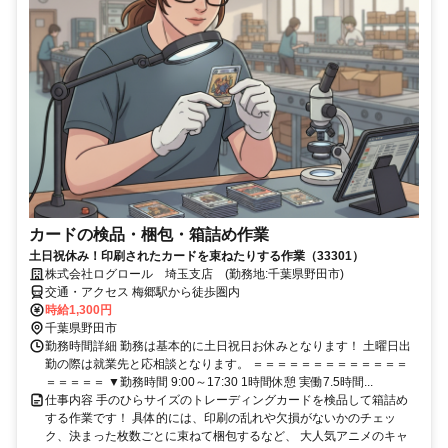
カードの検品・梱包・箱詰め作業
土日祝休み！印刷されたカードを束ねたりする作業（33301）
株式会社ログロール 埼玉支店 (勤務地:千葉県野田市)
交通・アクセス 梅郷駅から徒歩圏内
時給1,300円
千葉県野田市
勤務時間詳細 勤務は基本的に土日祝日お休みとなります！ 土曜日出
勤の際は就業先と応相談となります。 ＝＝＝＝＝＝＝＝＝＝＝＝＝
＝＝＝＝＝ ▼勤務時間 9:00～17:30 1時間休憩 実働7.5時間...
仕事内容 手のひらサイズのトレーディングカードを検品して箱詰め
する作業です！ 具体的には、印刷の乱れや欠損がないかのチェッ
ク、決まった枚数ごとに束ねて梱包するなど、 大人気アニメのキャ