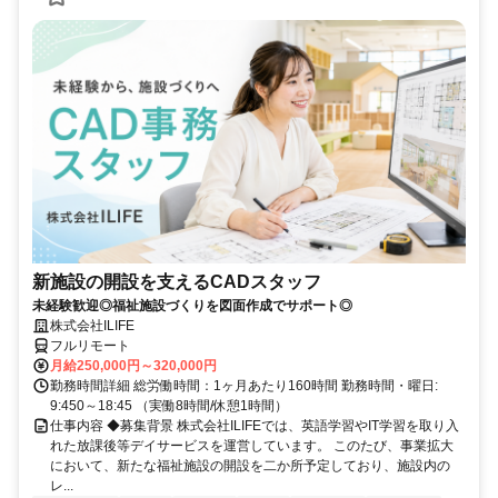
新施設の開設を支えるCADスタッフ
未経験歓迎◎福祉施設づくりを図面作成でサポート◎
株式会社ILIFE
フルリモート
月給250,000円～320,000円
勤務時間詳細 総労働時間：1ヶ月あたり160時間 勤務時間・曜日:
9:450～18:45 （実働8時間/休憩1時間）
仕事内容 ◆募集背景 株式会社ILIFEでは、英語学習やIT学習を取り入
れた放課後等デイサービスを運営しています。 このたび、事業拡大
において、新たな福祉施設の開設を二か所予定しており、施設内の
レ...