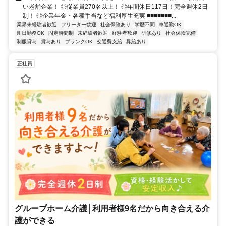
い老舗企業！ ◎従業員270名以上！ ◎年間休日117日！完全週休2日
制！ ◎企業年金・各種手当など福利厚生充実 ■■■■■■■...
業界未経験者歓迎
フリーター歓迎
社会保険あり
学歴不問
車通勤OK
即日勤務OK
固定時間制
未経験者歓迎
経験者歓迎
研修あり
社会保険完備
制服貸与
賞与あり
ブランクOK
交通費支給
昇給あり
正社員
グループホーム介護│利用者様9名だから向き合える介
護ができる