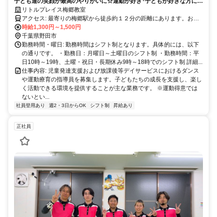
子ども達の笑顔が最高のやりがいに☆運動が好き･子どもが好きな方にピ
ッタリの仕事です！
リトルプレイス梅郷教室
アクセス: 最寄りの梅郷駅から徒歩約１２分の距離にあります。お車
での通勤も可能で、近隣に駐車場がございます。通勤の利便性が高い
時給1,300円～1,500円
場所に位置していますので、快適にご通勤いただけます。
千葉県野田市
勤務時間・曜日: 勤務時間はシフト制となります。具体的には、以下
の通りです。 ・勤務日：月曜日～土曜日のシフト制 ・勤務時間：平
日10時～19時、土曜・祝日・長期休み9時～18時でのシフト制 詳細...
仕事内容: 児童発達支援および放課後等デイサービスにおけるダンス
や運動療育の指導員を募集します。子どもたちの成長を支援し、楽し
く活動できる環境を提供することが主な業務です。 ※運動得意では
ないとい...
社員登用あり
週2・3日からOK
シフト制
昇給あり
正社員