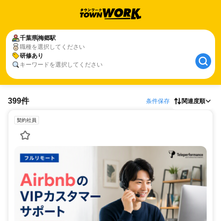
千葉県
梅郷駅
職種を選択してください
研修あり
キーワードを選択してください
399件
条件保存
関連度順
契約社員