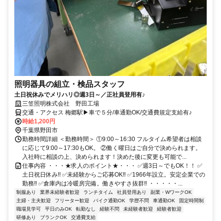
照明器具の組立・検品スタッフ
土日祝休みでメリハリ◎週3日～／正社員登用有♪
三笠照明株式会社 野田工場
交通・アクセス 梅郷駅▶車で５分/車通勤OK/交通費規定支給有♪
時給1,200円
千葉県野田市
勤務時間詳細 ＜勤務時間＞ ①9:00～16:30 フルタイム希望者は相談
に応じて9:00～17:30もOK。 ②働く曜日はご自分で決められます。
入社時に相談の上、決められます！決めた後に変更も可能で...
仕事内容 ・・・★求人のポイント★・・・ ✅週3日～でもOK！！ ✅
土日祝日休み!! ✅未経験からご応募OK‼ ✅1966年設立。安定企業での
勤務‼ ✅倉庫内は冷暖房完備。働きやすさ抜群‼ ・・・・・...
制服あり
業界未経験者歓迎
ランチタイム
社員登用あり
副業・WワークOK
主婦・主夫歓迎
フリーター歓迎
バイク通勤OK
学歴不問
車通勤OK
固定時間制
職場見学可
平日のみOK
転勤なし
経験不問
未経験者歓迎
経験者歓迎
研修あり
ブランクOK
交通費支給