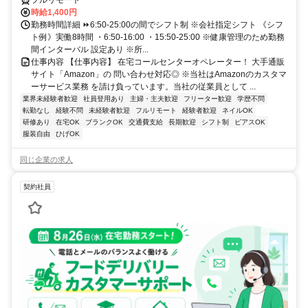
フルリモート
時給1,400円
勤務時間詳細 ⏩6:50-25:00の間でシフト制 ※会社指定シフト 《シフ
ト例》実働8時間 ・6:50-16:00 ・15:50-25:00 ※健康管理のため勤務
間インターバル 設定あり ※所...
仕事内容 【仕事内容】 在宅コールセンターオペレーター！ 大手通販
サイト「Amazon」の 問い合わせ対応◎ ※当社はAmazonのカスタマ
ーサービス業務 を請け負っています。当社の従業員として ...
業界未経験者歓迎
社員登用あり
主婦・主夫歓迎
フリーター歓迎
学歴不問
転勤なし
経験不問
未経験者歓迎
フルリモート
経験者歓迎
ネイルOK
研修あり
在宅OK
ブランクOK
交通費支給
長期歓迎
シフト制
ピアスOK
服装自由
ひげOK
同じ企業の求人
契約社員