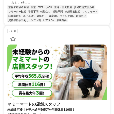
なし。 特に...
業界未経験者歓迎
副業・WワークOK
主婦・主夫歓迎
資格取得支援あり
フリーター歓迎
学歴不問
転勤なし
経験不問
未経験者歓迎
フルリモート
経験者歓迎
ネイルOK
研修あり
在宅OK
ブランクOK
育休あり
資格取得手当あり
シフト制
ピアスOK
服装自由
正社員
マミーマートの店舗スタッフ
未経験応援！✨平均給与565万✨年間休日116日！