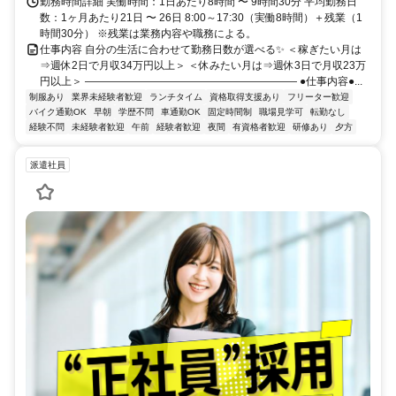
勤務時間詳細 実働時間：1日あたり8時間 〜 9時間30分 平均勤務日
数：1ヶ月あたり21日 〜 26日 8:00～17:30（実働8時間）＋残業（1
時間30分） ※残業は業務内容や職務による。
仕事内容 自分の生活に合わせて勤務日数が選べる✨ ＜稼ぎたい⽉は
⇒週休2⽇で⽉収34万円以上＞ ＜休みたい月は⇒週休3日で月収23万
円以上＞ ―――――――――――――――――――― ●仕事内容●...
制服あり
業界未経験者歓迎
ランチタイム
資格取得支援あり
フリーター歓迎
バイク通勤OK
早朝
学歴不問
車通勤OK
固定時間制
職場見学可
転勤なし
経験不問
未経験者歓迎
午前
経験者歓迎
夜間
有資格者歓迎
研修あり
夕方
派遣社員