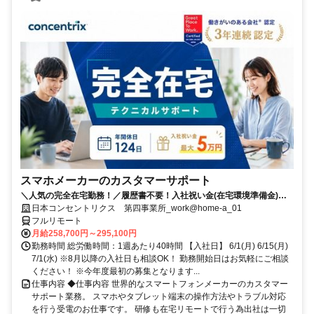
スマホメーカーのカスタマーサポート
＼人気の完全在宅勤務！／履歴書不要！入社祝い金(在宅環境準備金)最
大5万円支給！入社手続きから研修・業務とすべてフルリモートなので
日本コンセントリクス 第四事業所_work@home-a_01
お住まいに関係なく働くことが出来る環境です！
フルリモート
月給258,700円～295,100円
勤務時間 総労働時間：1週あたり40時間 【入社日】 6/1(月) 6/15(月)
7/1(水) ※8月以降の入社日も相談OK！ 勤務開始日はお気軽にご相談
ください！ ※今年度最初の募集となります...
仕事内容 ◆仕事内容 世界的なスマートフォンメーカーのカスタマー
サポート業務。 スマホやタブレット端末の操作方法やトラブル対応
を行う受電のお仕事です。 研修も在宅リモートで行う為出社は一切