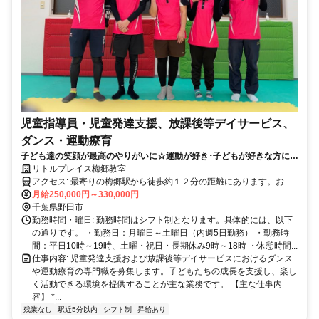
児童指導員・児童発達支援、放課後等デイサービス、
ダンス・運動療育
子ども達の笑顔が最高のやりがいに☆運動が好き･子どもが好きな方にピ
ッタリの仕事です！
リトルプレイス梅郷教室
アクセス: 最寄りの梅郷駅から徒歩約１２分の距離にあります。お車
での通勤も可能で、近隣に駐車場がございます。通勤の利便性が高い
月給250,000円～330,000円
場所に位置していますので、快適にご通勤いただけます。
千葉県野田市
勤務時間・曜日: 勤務時間はシフト制となります。具体的には、以下
の通りです。 ・勤務日：月曜日～土曜日（内週5日勤務） ・勤務時
間：平日10時～19時、土曜・祝日・長期休み9時～18時 ・休憩時間...
仕事内容: 児童発達支援および放課後等デイサービスにおけるダンス
や運動療育の専門職を募集します。子どもたちの成長を支援し、楽し
く活動できる環境を提供することが主な業務です。 【主な仕事内
容】 *...
残業なし
駅近5分以内
シフト制
昇給あり