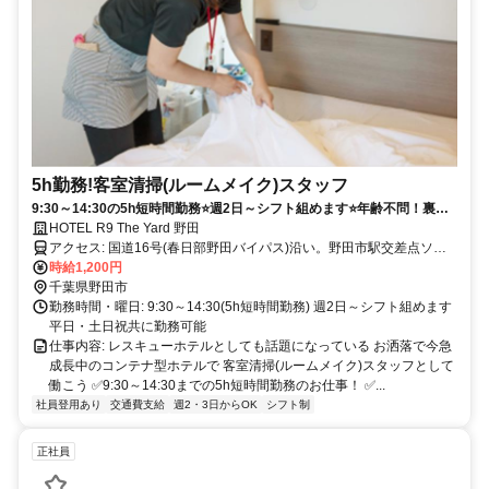
5h勤務!客室清掃(ルームメイク)スタッフ
9:30～14:30の5h短時間勤務⭐週2日～シフト組めます⭐年齢不問！裏方
として黙々と働きたい方にピッタリ！
HOTEL R9 The Yard 野田
アクセス: 国道16号(春日部野田バイパス)沿い。野田市駅交差点ソバ
東武野田線梅郷駅徒歩21分、野田市駅徒歩22分 ※駐車場完備(車・バ
時給1,200円
イク通勤可能)
千葉県野田市
勤務時間・曜日: 9:30～14:30(5h短時間勤務) 週2日～シフト組めます
平日・土日祝共に勤務可能
仕事内容: レスキューホテルとしても話題になっている お洒落で今急
成⻑中のコンテナ型ホテルで 客室清掃(ルームメイク)スタッフとして
働こう ✅9:30～14:30までの5h短時間勤務のお仕事！ ✅...
社員登用あり
交通費支給
週2・3日からOK
シフト制
正社員