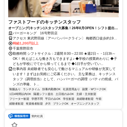
ファストフードのキッチンスタッフ
オープニング(キッチン)スタッフ大募集！26年8月OPEN！シフト提出は
２週間ごと！
バーガーキング 16号野田店
アクセス 東武野田線〔アーバンパークライン〕 梅郷西口徒歩約19
分、東武野田線〔アーバンパークライン〕 野田市徒歩約21分、東武
時給1,200円以上
野田線〔アーバンパークライン〕 愛宕（千葉県）東口徒歩約34分 東
千葉県野田市
武 アーバンパークライン 梅郷駅 徒歩20分
勤務時間 シフトサイクル：2週間 8:00～22:00 ★週2日～・1日3h～
OK！ 例えばこんな働き方もできますよ♪ ◆学校の授業終わりに ◆子
どもが学校にでてから帰ってくるまで ◆1日手が空いてい...
仕事内容 未経験者でも安心して働けるマニュアルや研修が充実して
います！まずはお気軽にご応募ください。 主な業務は、キッチンス
タッフ（調理担当）として、ハンバーガーの調理（パティの焼成、バ
ンズの準備、ト...
制服あり
ランチタイム
扶養内勤務OK
社員登用あり
副業・WワークOK
1日4時間以内OK
隔週シフト提出
土日祝のみOK
主婦・主夫歓迎
フリーター歓迎
学歴不問
平日のみOK
学生歓迎
未経験者歓迎
午前
経験者歓迎
有資格者歓迎
夕方
ブランクOK
オープニングスタッフ
契約社員