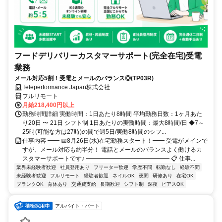
フードデリバリーカスタマーサポート(完全在宅)受電
業務
メール対応5割！受電とメールのバランス◎(TP03R)
Teleperformance Japan株式会社
フルリモート
月給218,400円以上
勤務時間詳細 実働時間：1日あたり8時間 平均勤務日数：1ヶ月あた
り20日 〜 21日 シフト制 1日あたりの実働時間：最大8時間/日 ◆7～
25時(可能な方は27時)の間で週5日/実働8時間のシフ...
仕事内容 ━━ 📅8月26日(水)在宅勤務スタート！━━ 受電がメインで
すが、メール対応も約半分！ 電話とメールのバランスよく働けるカ
スタマーサポートです♪ ━━━━━━━━━━━━━━ 📋 仕事...
業界未経験者歓迎
社員登用あり
フリーター歓迎
学歴不問
転勤なし
経験不問
未経験者歓迎
フルリモート
経験者歓迎
ネイルOK
夜間
研修あり
在宅OK
ブランクOK
育休あり
交通費支給
長期歓迎
シフト制
深夜
ピアスOK
アルバイト・パート