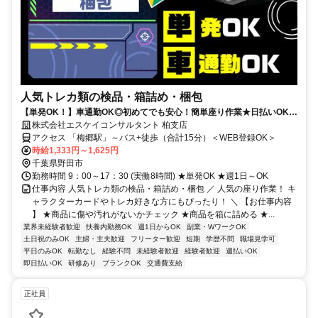
人気トレカ類の検品・箱詰め・梱包
【単発OK！】車通勤OK◎初めてでも安心！簡単座り作業★日払いOK＆
履歴書不要♪
株式会社エスケイコンサルタント 柏支店
アクセス 「梅郷駅」～バス+徒歩（合計15分）＜WEB登録OK＞
時給1,333円～1,625円
千葉県野田市
勤務時間 9：00～17：30 (実働8時間) ★単発OK ★週1日～OK
仕事内容 人気トレカ類の検品・箱詰め・梱包 ／ 人気の座り作業！ キ
ャラクターカードやトレカ好きな方にもぴったり！ ＼ 【お仕事内容
】 ★商品に傷や汚れがないかチェック ★商品を箱に詰める ★...
業界未経験者歓迎
扶養内勤務OK
週1日からOK
副業・WワークOK
土日祝のみOK
主婦・主夫歓迎
フリーター歓迎
短期
学歴不問
職場見学可
平日のみOK
転勤なし
経験不問
未経験者歓迎
経験者歓迎
週払いOK
即日払いOK
研修あり
ブランクOK
交通費支給
正社員