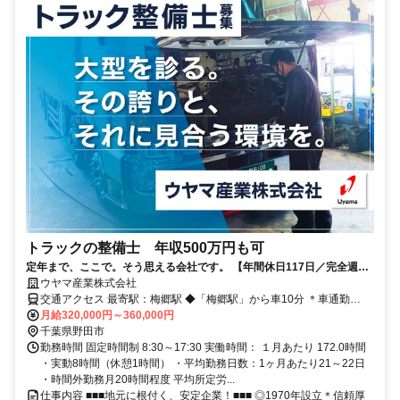
トラックの整備士 年収500万円も可
定年まで、ここで。そう思える会社です。 【年間休日117日／完全週休
二日制／平均勤続年数9年3ヶ月】
ウヤマ産業株式会社
交通アクセス 最寄駅：梅郷駅 ◆「梅郷駅」から車10分 ＊車通勤
OK！バイク・マイカーOK ＊無料駐車場完備 ＊転勤なし
月給320,000円～360,000円
千葉県野田市
勤務時間 固定時間制 8:30～17:30 実働時間： １月あたり 172.0時間
・実動8時間（休憩1時間） ・平均勤務日数：1ヶ月あたり21～22日
・時間外勤務月20時間程度 平均所定労...
仕事内容 ■■■地元に根付く、安定企業！■■■ ◎1970年設立＊信頼厚