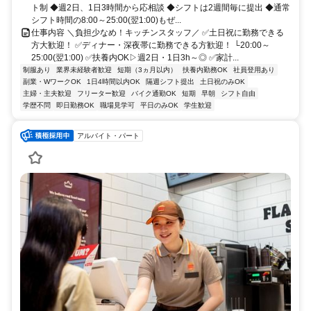
ト制 ◆週2日、1日3時間から応相談 ◆シフトは2週間毎に提出 ◆通常
シフト時間の8:00～25:00(翌1:00)もぜ...
仕事内容 ＼負担少なめ！キッチンスタッフ／ ✅土日祝に勤務できる
方大歓迎！ ✅ディナー・深夜帯に勤務できる方歓迎！ └20:00～
25:00(翌1:00) ✅扶養内OK▷週2日・1日3h～◎ ✅家計...
制服あり
業界未経験者歓迎
短期（3ヵ月以内）
扶養内勤務OK
社員登用あり
副業・WワークOK
1日4時間以内OK
隔週シフト提出
土日祝のみOK
主婦・主夫歓迎
フリーター歓迎
バイク通勤OK
短期
早朝
シフト自由
学歴不問
即日勤務OK
職場見学可
平日のみOK
学生歓迎
アルバイト・パート