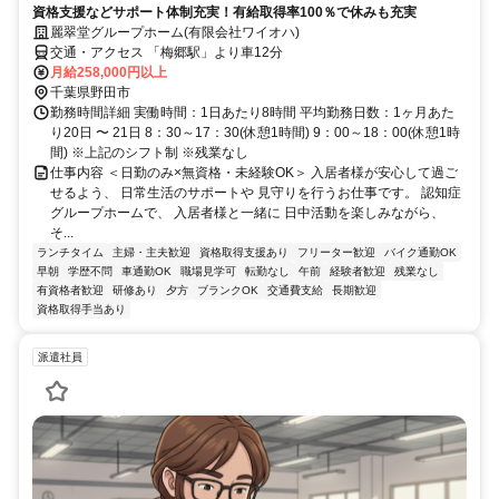
資格支援などサポート体制充実！有給取得率100％で休みも充実
麗翠堂グループホーム(有限会社ワイオハ)
交通・アクセス 「梅郷駅」より車12分
月給258,000円以上
千葉県野田市
勤務時間詳細 実働時間：1日あたり8時間 平均勤務日数：1ヶ月あた
り20日 〜 21日 8：30～17：30(休憩1時間) 9：00～18：00(休憩1時
間) ※上記のシフト制 ※残業なし
仕事内容 ＜日勤のみ×無資格・未経験OK＞ 入居者様が安心して過ご
せるよう、 日常生活のサポートや 見守りを行うお仕事です。 認知症
グループホームで、 入居者様と一緒に 日中活動を楽しみながら、
そ...
ランチタイム
主婦・主夫歓迎
資格取得支援あり
フリーター歓迎
バイク通勤OK
早朝
学歴不問
車通勤OK
職場見学可
転勤なし
午前
経験者歓迎
残業なし
有資格者歓迎
研修あり
夕方
ブランクOK
交通費支給
長期歓迎
資格取得手当あり
派遣社員