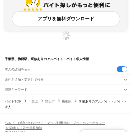
アプリを無料ダウンロード
千葉県、梅郷駅、研修ありのアルバイト・バイト求人情報
求人の詳細を表示
条件を追加・変更して検索
市区町村を追加・変更
関連キーワード
完全在宅ワーク 全国
シール貼り 在宅
現在地周辺
ガチャガチャ
犬カフェ
千葉県
駅を追加・変更
バイトTOP
千葉県
野田市
梅郷駅
研修ありのアルバイト・バイト・
千葉県
すべて
求人
千葉市
すべて
職種を追加・変更
JR武蔵野線
中央区
花見川区
稲毛区
若葉区
緑区
美浜区
南流山駅
新松戸駅
新八柱駅
東松戸駅
市川大野駅
船橋法典駅
西船橋駅
飲食・フードサービス
銚子市
市川市
船橋市
館山市
木更津市
松戸市
野田市
茂原市
成田市
佐倉市
東金市
特徴を追加・変更
飲食・フードサービス
すべて
ヘルプ・お問い合わせ
サイトマップ
利用規約・プライバシーポリシー
JR中央・総武線
旭市
習志野市
柏市
勝浦市
市原市
流山市
八千代市
我孫子市
鴨川市
鎌ケ谷市
ホールスタッフ
キッチンスタッフ
皿洗い・洗い場
精肉・鮮魚加工
給食調理
人気
[企業]求人広告の掲載相談
市川駅
本八幡駅
下総中山駅
西船橋駅
船橋駅
東船橋駅
津田沼駅
幕張本郷駅
幕張駅
君津市
富津市
浦安市
四街道市
袖ケ浦市
八街市
印西市
白井市
富里市
南房総市
雇用形態を追加・変更
パン屋（ベーカリー）
フードカウンター販売員
バー（BAR）・バーテンダー